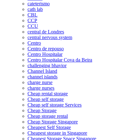
cateterismo
cath lab
CBL
CCP
CCU
central de Londres
central nervous system
Centro
Centro de repouso
Centro Hospitalar
Centro Hospitalar Cova da Beira
challenging bhavior
Channel Island
channel islands
charge nurse
charge nurses
Cheap rental storage
Cheap self storage
Cheap self storage Services
Cheap Storage
Cheap storage rental
Cheap Storage Singapore
Cheapest Self Storage
Cheapest storage in Singapore
Cheapest Storage Space Singapore