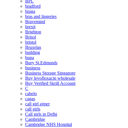
BPL
bradford
braga
bras and lingeries
Bravemind
brexit
Brighton
Brisol
bristol
Bruxelas
building
bupa
Bury St.Edmunds
business
Business Storage Singapore
Buy levofloxacin wholesale
Buy Verified Skrill Account
C
cabelo
cagas
call girl ajmer
call girls
Call girls in Delhi
Cambridge
Cambridge NHS Hospital