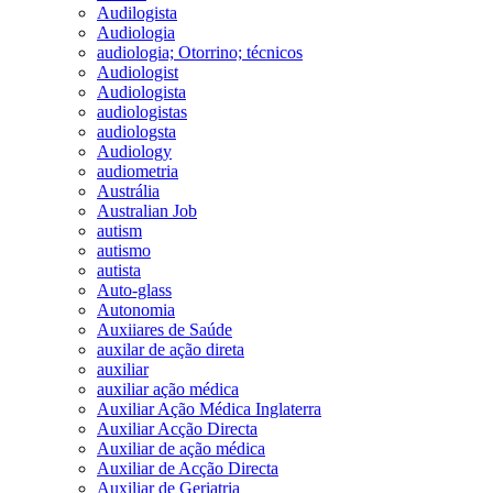
Audilogista
Audiologia
audiologia; Otorrino; técnicos
Audiologist
Audiologista
audiologistas
audiologsta
Audiology
audiometria
Austrália
Australian Job
autism
autismo
autista
Auto-glass
Autonomia
Auxiiares de Saúde
auxilar de ação direta
auxiliar
auxiliar ação médica
Auxiliar Ação Médica Inglaterra
Auxiliar Acção Directa
Auxiliar de ação médica
Auxiliar de Acção Directa
Auxiliar de Geriatria