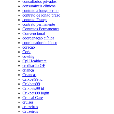
consultorios privados
consumiveis clínicos
contrato a longo termo
contrato de longo prazo
contrato França
contrato permanente
Contratos Permanentes
Convencional
coordenação clínica
coordenador de bloco
coração
Cork
cowhig
Cpl Healthcare
creditação OE
criança
Crianças
Crikbet99 id
Crikbets99
Crikbets99 id
Crikbets99 login
Critical Care
cruises
cruizeiros
Cruzeiros