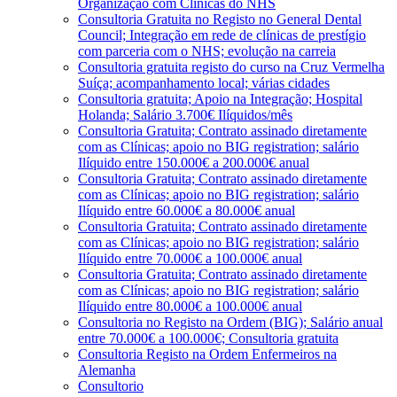
Organização com Clínicas do NHS
Consultoria Gratuita no Registo no General Dental
Council; Integração em rede de clínicas de prestígio
com parceria com o NHS; evolução na carreia
Consultoria gratuita registo do curso na Cruz Vermelha
Suíça; acompanhamento local; várias cidades
Consultoria gratuita; Apoio na Integração; Hospital
Holanda; Salário 3.700€ Ilíquidos/mês
Consultoria Gratuita; Contrato assinado diretamente
com as Clínicas; apoio no BIG registration; salário
Ilíquido entre 150.000€ a 200.000€ anual
Consultoria Gratuita; Contrato assinado diretamente
com as Clínicas; apoio no BIG registration; salário
Ilíquido entre 60.000€ a 80.000€ anual
Consultoria Gratuita; Contrato assinado diretamente
com as Clínicas; apoio no BIG registration; salário
Ilíquido entre 70.000€ a 100.000€ anual
Consultoria Gratuita; Contrato assinado diretamente
com as Clínicas; apoio no BIG registration; salário
Ilíquido entre 80.000€ a 100.000€ anual
Consultoria no Registo na Ordem (BIG); Salário anual
entre 70.000€ a 100.000€; Consultoria gratuita
Consultoria Registo na Ordem Enfermeiros na
Alemanha
Consultorio