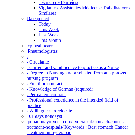
Técnico de Farmácia
Vigilantes, Assistentes Médicos e Trabalhadores
Similares
Date posted
Today
This Week
Last Week
This Month
‎ cplhealthcare‬
Pneumologistas
-
- Circulante
- Current and valid licence to practice as a Nurse
- Degree in Nursing and graduated from an approved
nursing program
- Full time contract
- Knowledge of German (required)
- Permanent contract
- Professional experience in the intended field of
practice
- Willingness to relocate
. 61 days holidays!
.punarjanayurveda.com/hyderabad/stomach-cancer-
treatment-hospitals/ Keywords : Best stomach Cancer
Treatment in hyderabad