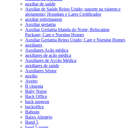
auxiliar de saúde
Auxiliar de Saúde Reino Unido; suporte na viagem e
alojamento; Hospitais e Lares Certificados
auxiliar enfermagem
Auxiliar geriatria
Auxiliar Geriatria Irlanda do Norte; Relocation
Package; Care e Nursing Homes
Auxiliar Geriatria Reino Unido; Care e Nursing Homes
auxiliares
Auxiliares Ação médica
auxiliares de ação médica
Auxiliares de Acção Médica
auxiliares de saúde
Auxiliares Sénior
auxilio
Aveiro
B cirurgia
Baby Nurse
Back Office
back surgeon
backoffice
Bahrain
Baixo Alentejo
Band 5
band 5 nurse