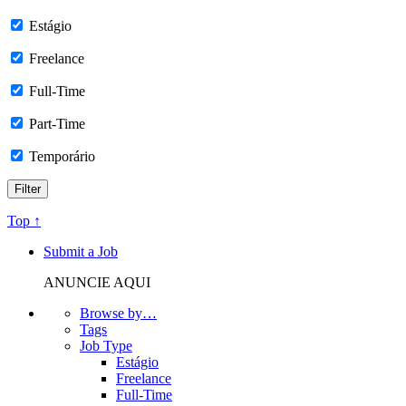
Estágio
Freelance
Full-Time
Part-Time
Temporário
Top ↑
Submit a Job
ANUNCIE AQUI
Browse by…
Tags
Job Type
Estágio
Freelance
Full-Time