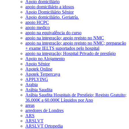
Apoio domiciliário
apoio domiciliário a idosos
Apoio Domiciliário Sénior
Apoio domiciliário. Geriatría.
apoio HCPC
apoio medico
apoio na equivalência do curso
apoio na integração; apoio registo no NMC
apoio na integração; apoio registo no NMC; preparação
+ exame IELTS suportados pelo hospital
apoio na integração; Hospital Privado de prestígio
Apoio no Alojamento
Apoio Sénior
Apotek Online
Apotek Terpercaya
APPLYING
Arabia
Arábia Saudita
Arábia Saudita Hospitais de Prestígio; Registo Gratuito;
36.000€ a 60.000€ Líquidos por Ano
areas
arredores de Londres
ARS
ARSLVT
ARSLVT Ortopedia