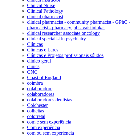
Clinical Nurse
Clinical Pathology
clinical pharmacist
clinical pharmacist - community pharmacist - GPhC -
pharmacist - pharmacy job - vaistininkas
clinical researcher associate oncology
clinical specialist in psychiatry
Clínicas
Clínicas e Lares
Clínicas e Projetos profissionais sólidos
clínico geral
clinics
CNC
Coast of England
coimbra
colaboradore
colaboradores
colaboradores dentistas
Colchester
colheitas
colorretal
com e sem experiência
Com experiência
com ou sem experiencia