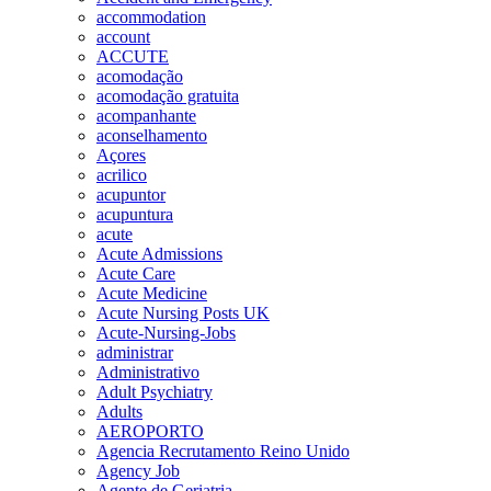
accommodation
account
ACCUTE
acomodação
acomodação gratuita
acompanhante
aconselhamento
Açores
acrilico
acupuntor
acupuntura
acute
Acute Admissions
Acute Care
Acute Medicine
Acute Nursing Posts UK
Acute-Nursing-Jobs
administrar
Administrativo
Adult Psychiatry
Adults
AEROPORTO
Agencia Recrutamento Reino Unido
Agency Job
Agente de Geriatria