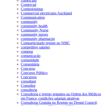
comerciais
Comercial
Comissionistas
Commercial electricians Auckland
Communication
community
community health
Community Nurse
community nurses
community pharmacist
Comparticipado registo no NMC
competitive salaries
comprar
comunicação
comunidade
Comunitária
Concurso
Concurso Público
Concursos
consultant
Consultor
consultoria
Consultoria e registo gratuitos na Ordem dos Médicos
em França; condições salariais atrativas
Consultoria Gratuita no Registo no Dental Council;