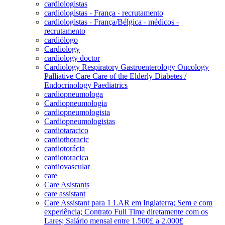
cardiologistas
cardiologistas - França - recrutamento
cardiologistas - França/Bélgica - médicos -
recrutamento
cardiólogo
Cardiology
cardiology doctor
Cardiology Respiratory Gastroenterology Oncology
Palliative Care Care of the Elderly Diabetes /
Endocrinology Paediatrics
cardiopneumologa
Cardiopneumologia
cardiopneumologista
Cardiopneumologistas
cardiotaracico
cardiothoracic
cardiotorácia
cardiotoracica
cardiovascular
care
Care Asistants
care assistant
Care Assistant para 1 LAR em Inglaterra; Sem e com
experiência; Contrato Full Time diretamente com os
Lares; Salário mensal entre 1.500£ a 2.000£