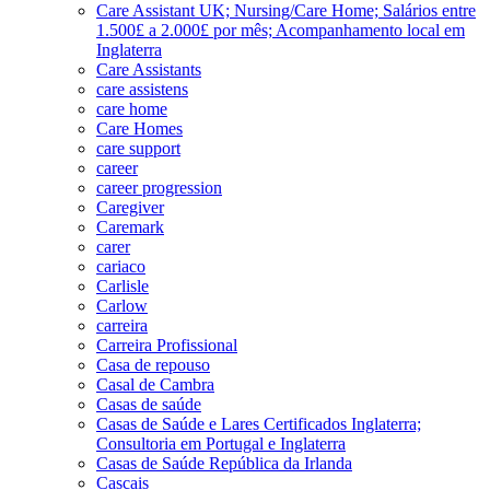
Care Assistant UK; Nursing/Care Home; Salários entre
1.500£ a 2.000£ por mês; Acompanhamento local em
Inglaterra
Care Assistants
care assistens
care home
Care Homes
care support
career
career progression
Caregiver
Caremark
carer
cariaco
Carlisle
Carlow
carreira
Carreira Profissional
Casa de repouso
Casal de Cambra
Casas de saúde
Casas de Saúde e Lares Certificados Inglaterra;
Consultoria em Portugal e Inglaterra
Casas de Saúde República da Irlanda
Cascais