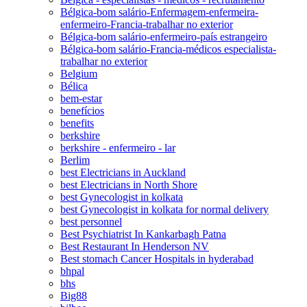
Bélgica-bom salário-Enfermagem-enfermeira-
enfermeiro-Francia-trabalhar no exterior
Bélgica-bom salário-enfermeiro-país estrangeiro
Bélgica-bom salário-Francia-médicos especialista-
trabalhar no exterior
Belgium
Bélica
bem-estar
benefícios
benefits
berkshire
berkshire - enfermeiro - lar
Berlim
best Electricians in Auckland
best Electricians in North Shore
best Gynecologist in kolkata
best Gynecologist in kolkata for normal delivery
best personnel
Best Psychiatrist In Kankarbagh Patna
Best Restaurant In Henderson NV
Best stomach Cancer Hospitals in hyderabad
bhpal
bhs
Big88