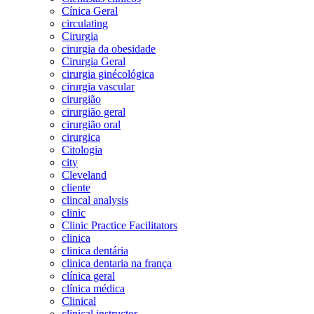
Cínica Geral
circulating
Cirurgia
cirurgia da obesidade
Cirurgia Geral
cirurgia ginécológica
cirurgia vascular
cirurgião
cirurgião geral
cirurgião oral
cirurgica
Citologia
city
Cleveland
cliente
clincal analysis
clinic
Clinic Practice Facilitators
clinica
clinica dentária
clinica dentaria na frança
clínica geral
clínica médica
Clinical
clinical instructor