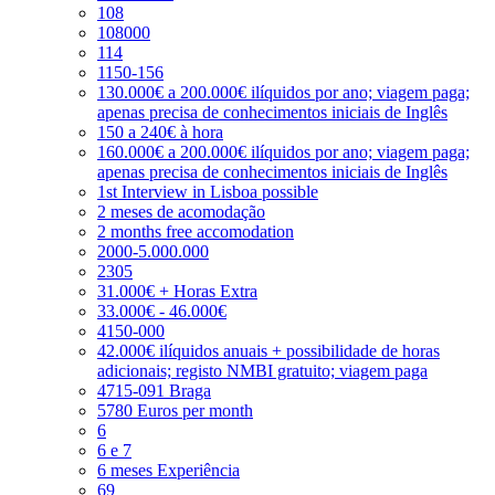
108
108000
114
1150-156
130.000€ a 200.000€ ilíquidos por ano; viagem paga;
apenas precisa de conhecimentos iniciais de Inglês
150 a 240€ à hora
160.000€ a 200.000€ ilíquidos por ano; viagem paga;
apenas precisa de conhecimentos iniciais de Inglês
1st Interview in Lisboa possible
2 meses de acomodação
2 months free accomodation
2000-5.000.000
2305
31.000€ + Horas Extra
33.000€ - 46.000€
4150-000
42.000€ ilíquidos anuais + possibilidade de horas
adicionais; registo NMBI gratuito; viagem paga
4715-091 Braga
5780 Euros per month
6
6 e 7
6 meses Experiência
69