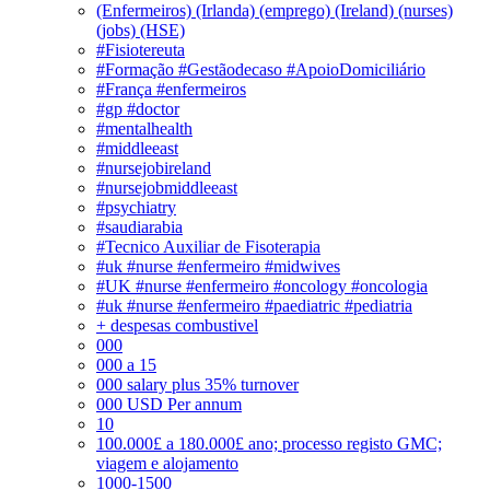
(Enfermeiros) (Irlanda) (emprego) (Ireland) (nurses)
(jobs) (HSE)
#Fisiotereuta
#Formação #Gestãodecaso #ApoioDomiciliário
#França #enfermeiros
#gp #doctor
#mentalhealth
#middleeast
#nursejobireland
#nursejobmiddleeast
#psychiatry
#saudiarabia
#Tecnico Auxiliar de Fisoterapia
#uk #nurse #enfermeiro #midwives
#UK #nurse #enfermeiro #oncology #oncologia
#uk #nurse #enfermeiro #paediatric #pediatria
+ despesas combustivel
000
000 a 15
000 salary plus 35% turnover
000 USD Per annum
10
100.000£ a 180.000£ ano; processo registo GMC;
viagem e alojamento
1000-1500