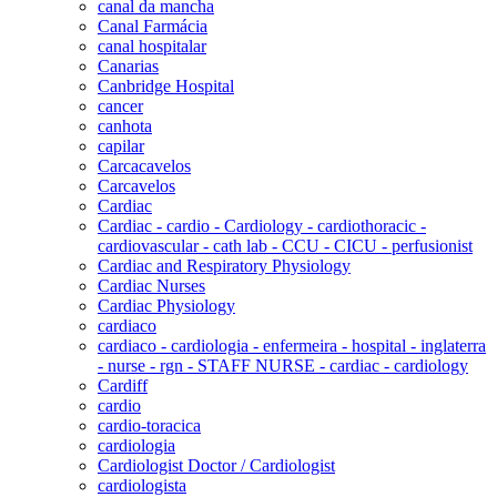
canal da mancha
Canal Farmácia
canal hospitalar
Canarias
Canbridge Hospital
cancer
canhota
capilar
Carcacavelos
Carcavelos
Cardiac
Cardiac - cardio - Cardiology - cardiothoracic -
cardiovascular - cath lab - CCU - CICU - perfusionist
Cardiac and Respiratory Physiology
Cardiac Nurses
Cardiac Physiology
cardiaco
cardiaco - cardiologia - enfermeira - hospital - inglaterra
- nurse - rgn - STAFF NURSE - cardiac - cardiology
Cardiff
cardio
cardio-toracica
cardiologia
Cardiologist Doctor / Cardiologist
cardiologista