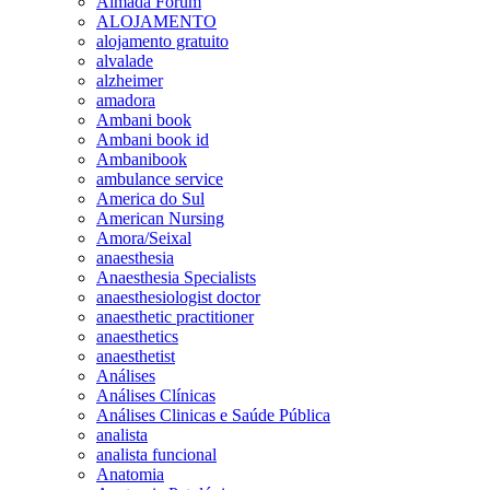
Almada Forum
ALOJAMENTO
alojamento gratuito
alvalade
alzheimer
amadora
Ambani book
Ambani book id
Ambanibook
ambulance service
America do Sul
American Nursing
Amora/Seixal
anaesthesia
Anaesthesia Specialists
anaesthesiologist doctor
anaesthetic practitioner
anaesthetics
anaesthetist
Análises
Análises Clínicas
Análises Clinicas e Saúde Pública
analista
analista funcional
Anatomia