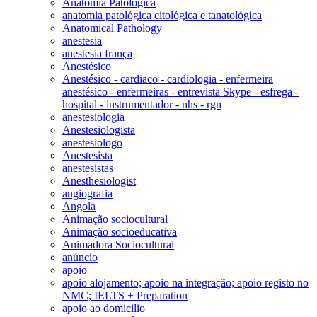
Anatomia Patológica
anatomia patológica citológica e tanatológica
Anatomical Pathology
anestesia
anestesia frança
Anestésico
Anestésico - cardiaco - cardiologia - enfermeira
anestésico - enfermeiras - entrevista Skype - esfrega -
hospital - instrumentador - nhs - rgn
anestesiologia
Anestesiologista
anestesiologo
Anestesista
anestesistas
Anesthesiologist
angiografia
Angola
Animação sociocultural
Animação socioeducativa
Animadora Sociocultural
anúncio
apoio
apoio alojamento; apoio na integração; apoio registo no
NMC; IELTS + Preparation
apoio ao domicilio