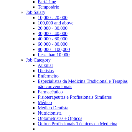
Part-Time
Temporário
Job Salary
10,000 - 20,000
100,000 and above
20,000 - 30,000
30,000 - 40,000
40,000 - 60,000
60,000 - 80,000
80,000 - 100,000
Less than 10,000
Job Category
Auxiliar
Dietistas
Enfermeiro
Especialistas da Medicina Tradicional e Terapias
não convencionais
Farmacêutico
Fisioterapeutas e Profissionais Similares
Médico
Médico Dentista
Nutricionista
Optometristas e Ópticos
Outros Profissionais Técnicos da Medicina