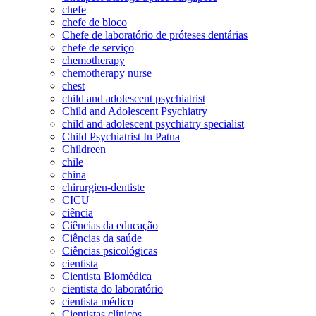
chefe
chefe de bloco
Chefe de laboratório de próteses dentárias
chefe de serviço
chemotherapy
chemotherapy nurse
chest
child and adolescent psychiatrist
Child and Adolescent Psychiatry
child and adolescent psychiatry specialist
Child Psychiatrist In Patna
Childreen
chile
china
chirurgien-dentiste
CICU
ciência
Ciências da educação
Ciências da saúde
Ciências psicológicas
cientista
Cientista Biomédica
cientista do laboratório
cientista médico
Cientistas clínicos