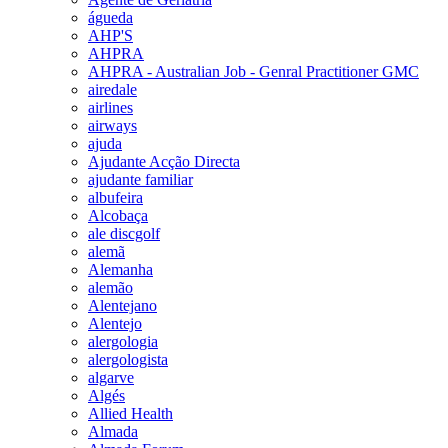
águeda
AHP'S
AHPRA
AHPRA - Australian Job - Genral Practitioner GMC
airedale
airlines
airways
ajuda
Ajudante Acção Directa
ajudante familiar
albufeira
Alcobaça
ale discgolf
alemã
Alemanha
alemão
Alentejano
Alentejo
alergologia
alergologista
algarve
Algés
Allied Health
Almada