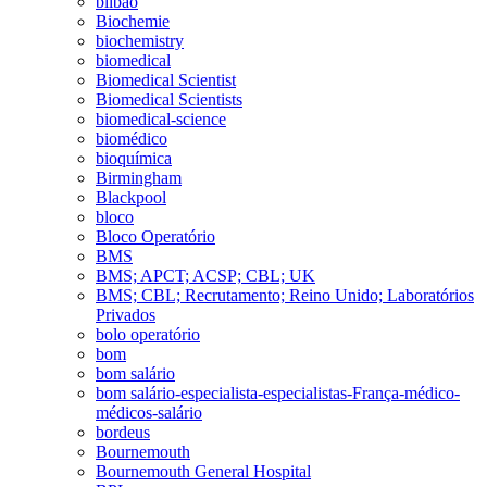
bilbao
Biochemie
biochemistry
biomedical
Biomedical Scientist
Biomedical Scientists
biomedical-science
biomédico
bioquímica
Birmingham
Blackpool
bloco
Bloco Operatório
BMS
BMS; APCT; ACSP; CBL; UK
BMS; CBL; Recrutamento; Reino Unido; Laboratórios
Privados
bolo operatório
bom
bom salário
bom salário-especialista-especialistas-França-médico-
médicos-salário
bordeus
Bournemouth
Bournemouth General Hospital