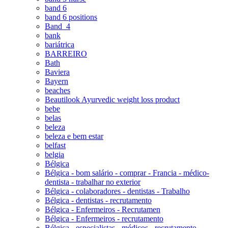
band 6
band 6 positions
Band_4
bank
bariátrica
BARREIRO
Bath
Baviera
Bayern
beaches
Beautilook Ayurvedic weight loss product
bebe
belas
beleza
beleza e bem estar
belfast
belgia
Bélgica
Bélgica - bom salário - comprar - Francia - médico-
dentista - trabalhar no exterior
Bélgica - colaboradores - dentistas - Trabalho
Bélgica - dentistas - recrutamento
Bélgica - Enfermeiros - Recrutamen
Bélgica - Enfermeiros - recrutamento
Bélgica - especialistas - médicos - recrutamento