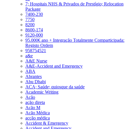
7; Hospitais NHS & Privados de Prestígio; Relocation
Package
7400-230
7750
8200
8600-174
9120-000
95.000€ ano + Integração Totalmente Comparticipada:
Registo Ordem
958754521
a&e
A&E Nurse
A&E-Accident and Emergency
ABA
Abrantes
Abu Dhabi
ACA; Saúde; quiosque da saúde
Academic Writing
Ação
ação direta
Ação M
Ação Médica
acção médica
Accident & Emergency
Accident and Emergency