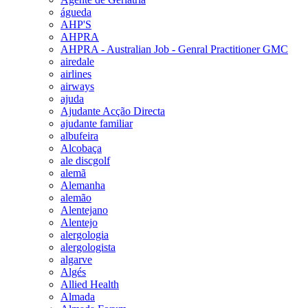
águeda
AHP'S
AHPRA
AHPRA - Australian Job - Genral Practitioner GMC
airedale
airlines
airways
ajuda
Ajudante Acção Directa
ajudante familiar
albufeira
Alcobaça
ale discgolf
alemã
Alemanha
alemão
Alentejano
Alentejo
alergologia
alergologista
algarve
Algés
Allied Health
Almada