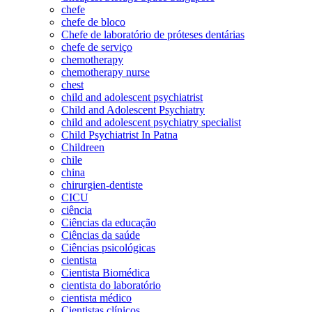
chefe
chefe de bloco
Chefe de laboratório de próteses dentárias
chefe de serviço
chemotherapy
chemotherapy nurse
chest
child and adolescent psychiatrist
Child and Adolescent Psychiatry
child and adolescent psychiatry specialist
Child Psychiatrist In Patna
Childreen
chile
china
chirurgien-dentiste
CICU
ciência
Ciências da educação
Ciências da saúde
Ciências psicológicas
cientista
Cientista Biomédica
cientista do laboratório
cientista médico
Cientistas clínicos