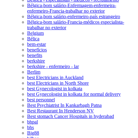
Bélgica-bom salário-Enfermagem-enfermeira-
enfermeiro-Francia-trabalhar no exterior
Bélgica-bom salário-enfermeiro-país estrangeiro
Bélgica-bom salário-Francia-médicos especialista-
trabalhar no exterior
Belgium
Bélica
bem-estar
benefícios
benefits
berkshire
berkshire - enfermeiro - lar
Berlim
best Electricians in Auckland
best Electricians in North Shore
best Gynecologist in kolkata
best Gynecologist in kolkata for normal delivery
best personnel
Best Psychiatrist In Kankarbagh Patna
Best Restaurant In Henderson NV
Best stomach Cancer Hospitals in hyderabad
bhpal
bhs
Big88