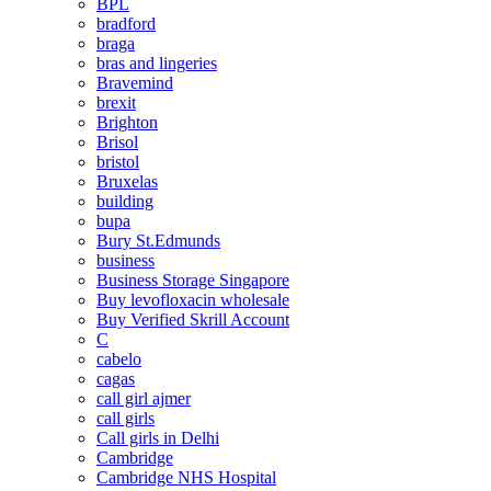
BPL
bradford
braga
bras and lingeries
Bravemind
brexit
Brighton
Brisol
bristol
Bruxelas
building
bupa
Bury St.Edmunds
business
Business Storage Singapore
Buy levofloxacin wholesale
Buy Verified Skrill Account
C
cabelo
cagas
call girl ajmer
call girls
Call girls in Delhi
Cambridge
Cambridge NHS Hospital