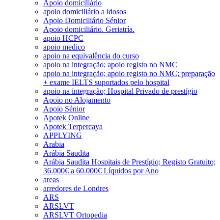
Apoio domiciliário
apoio domiciliário a idosos
Apoio Domiciliário Sénior
Apoio domiciliário. Geriatría.
apoio HCPC
apoio medico
apoio na equivalência do curso
apoio na integração; apoio registo no NMC
apoio na integração; apoio registo no NMC; preparação
+ exame IELTS suportados pelo hospital
apoio na integração; Hospital Privado de prestígio
Apoio no Alojamento
Apoio Sénior
Apotek Online
Apotek Terpercaya
APPLYING
Arabia
Arábia Saudita
Arábia Saudita Hospitais de Prestígio; Registo Gratuito;
36.000€ a 60.000€ Líquidos por Ano
areas
arredores de Londres
ARS
ARSLVT
ARSLVT Ortopedia