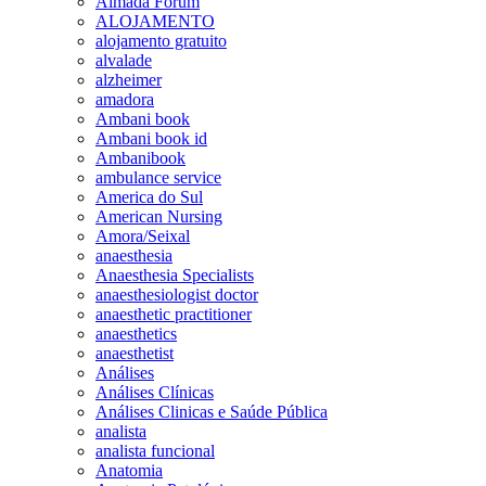
Almada Forum
ALOJAMENTO
alojamento gratuito
alvalade
alzheimer
amadora
Ambani book
Ambani book id
Ambanibook
ambulance service
America do Sul
American Nursing
Amora/Seixal
anaesthesia
Anaesthesia Specialists
anaesthesiologist doctor
anaesthetic practitioner
anaesthetics
anaesthetist
Análises
Análises Clínicas
Análises Clinicas e Saúde Pública
analista
analista funcional
Anatomia