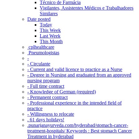
Técnico de Farmácia
Vigilantes, Assistentes Médicos e Trabalhadores
Similares
Date posted
Today
This Week
Last Week
This Month
‎ cplhealthcare‬
Pneumologistas
-
- Circulante
- Current and valid licence to practice as a Nurse
- Degree in Nursing and graduated from an approved
nursing program
- Full time contract
- Knowledge of German (required)
- Permanent contract
- Professional experience in the intended field of
practice
- Willingness to relocate
. 61 days holidays!
.punarjanayurveda.com/hyderabad/stomach-cancer-
treatment-hospitals/ Keywords : Best stomach Cancer
Treatment in hyderabad