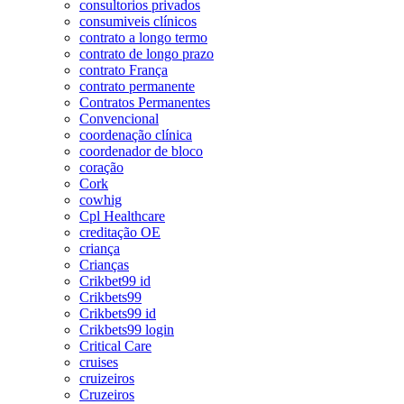
consultorios privados
consumiveis clínicos
contrato a longo termo
contrato de longo prazo
contrato França
contrato permanente
Contratos Permanentes
Convencional
coordenação clínica
coordenador de bloco
coração
Cork
cowhig
Cpl Healthcare
creditação OE
criança
Crianças
Crikbet99 id
Crikbets99
Crikbets99 id
Crikbets99 login
Critical Care
cruises
cruizeiros
Cruzeiros