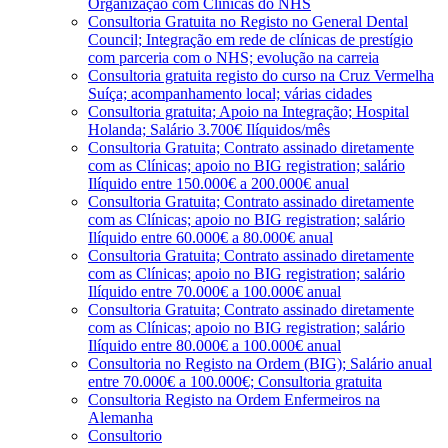
Organização com Clínicas do NHS
Consultoria Gratuita no Registo no General Dental
Council; Integração em rede de clínicas de prestígio
com parceria com o NHS; evolução na carreia
Consultoria gratuita registo do curso na Cruz Vermelha
Suíça; acompanhamento local; várias cidades
Consultoria gratuita; Apoio na Integração; Hospital
Holanda; Salário 3.700€ Ilíquidos/mês
Consultoria Gratuita; Contrato assinado diretamente
com as Clínicas; apoio no BIG registration; salário
Ilíquido entre 150.000€ a 200.000€ anual
Consultoria Gratuita; Contrato assinado diretamente
com as Clínicas; apoio no BIG registration; salário
Ilíquido entre 60.000€ a 80.000€ anual
Consultoria Gratuita; Contrato assinado diretamente
com as Clínicas; apoio no BIG registration; salário
Ilíquido entre 70.000€ a 100.000€ anual
Consultoria Gratuita; Contrato assinado diretamente
com as Clínicas; apoio no BIG registration; salário
Ilíquido entre 80.000€ a 100.000€ anual
Consultoria no Registo na Ordem (BIG); Salário anual
entre 70.000€ a 100.000€; Consultoria gratuita
Consultoria Registo na Ordem Enfermeiros na
Alemanha
Consultorio