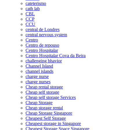
cateterismo
cath lab
CBL
CCP
CCU
central de Londres
central nervous system
Centro
Centro de repouso
Centro Hospitalar
Centro Hospitalar Cova da Beira
challenging bhavior
Channel Island
channel islands
charge nurse
charge nurses
Cheap rental storage
Cheap self storage
Cheap self storage Services
Cheap Storage
Cheap storage rental
Cheap Storage Singapore
Cheapest Self Storage
Cheapest storage in Singapore
Cheapest Storage Space Singapore