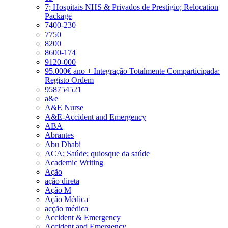
7; Hospitais NHS & Privados de Prestígio; Relocation
Package
7400-230
7750
8200
8600-174
9120-000
95.000€ ano + Integração Totalmente Comparticipada:
Registo Ordem
958754521
a&e
A&E Nurse
A&E-Accident and Emergency
ABA
Abrantes
Abu Dhabi
ACA; Saúde; quiosque da saúde
Academic Writing
Ação
ação direta
Ação M
Ação Médica
acção médica
Accident & Emergency
Accident and Emergency