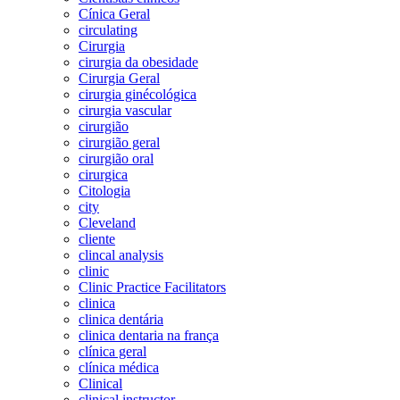
Cínica Geral
circulating
Cirurgia
cirurgia da obesidade
Cirurgia Geral
cirurgia ginécológica
cirurgia vascular
cirurgião
cirurgião geral
cirurgião oral
cirurgica
Citologia
city
Cleveland
cliente
clincal analysis
clinic
Clinic Practice Facilitators
clinica
clinica dentária
clinica dentaria na frança
clínica geral
clínica médica
Clinical
clinical instructor