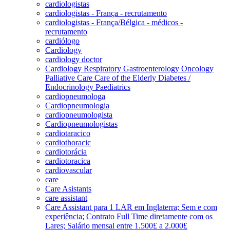
cardiologistas
cardiologistas - França - recrutamento
cardiologistas - França/Bélgica - médicos -
recrutamento
cardiólogo
Cardiology
cardiology doctor
Cardiology Respiratory Gastroenterology Oncology
Palliative Care Care of the Elderly Diabetes /
Endocrinology Paediatrics
cardiopneumologa
Cardiopneumologia
cardiopneumologista
Cardiopneumologistas
cardiotaracico
cardiothoracic
cardiotorácia
cardiotoracica
cardiovascular
care
Care Asistants
care assistant
Care Assistant para 1 LAR em Inglaterra; Sem e com
experiência; Contrato Full Time diretamente com os
Lares; Salário mensal entre 1.500£ a 2.000£