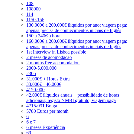
108
108000
114
1150-156
130.000€ a 200.000€ ilíquidos por ano; viagem paga;
apenas precisa de conhecimentos iniciais de Inglês
150 a 240€ à hora
160.000€ a 200.000€ ilíquidos por ano; viagem paga;
apenas precisa de conhecimentos iniciais de Inglês
1st Interview in Lisboa possible
2 meses de acomodação
2 months free accomodation
2000-5.000.000
2305
31.000€ + Horas Extra
33.000€ - 46.000€
4150-000
42.000€ ilíquidos anuais + possibilidade de horas
adicionais; registo NMBI gratuito; viagem paga
4715-091 Braga
5780 Euros per month
6
6 e 7
6 meses Experiência
69