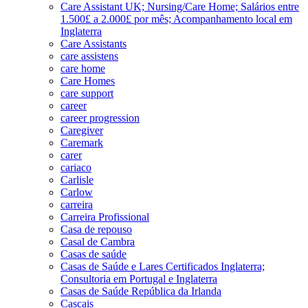
Care Assistant UK; Nursing/Care Home; Salários entre
1.500£ a 2.000£ por mês; Acompanhamento local em
Inglaterra
Care Assistants
care assistens
care home
Care Homes
care support
career
career progression
Caregiver
Caremark
carer
cariaco
Carlisle
Carlow
carreira
Carreira Profissional
Casa de repouso
Casal de Cambra
Casas de saúde
Casas de Saúde e Lares Certificados Inglaterra;
Consultoria em Portugal e Inglaterra
Casas de Saúde República da Irlanda
Cascais