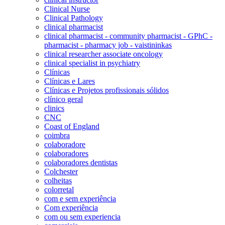
Clinical Nurse
Clinical Pathology
clinical pharmacist
clinical pharmacist - community pharmacist - GPhC -
pharmacist - pharmacy job - vaistininkas
clinical researcher associate oncology
clinical specialist in psychiatry
Clínicas
Clínicas e Lares
Clínicas e Projetos profissionais sólidos
clínico geral
clinics
CNC
Coast of England
coimbra
colaboradore
colaboradores
colaboradores dentistas
Colchester
colheitas
colorretal
com e sem experiência
Com experiência
com ou sem experiencia