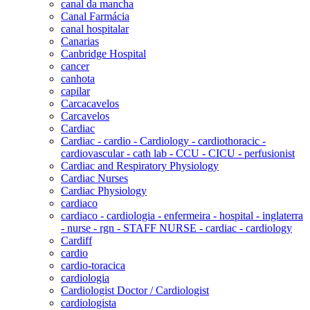
canal da mancha
Canal Farmácia
canal hospitalar
Canarias
Canbridge Hospital
cancer
canhota
capilar
Carcacavelos
Carcavelos
Cardiac
Cardiac - cardio - Cardiology - cardiothoracic -
cardiovascular - cath lab - CCU - CICU - perfusionist
Cardiac and Respiratory Physiology
Cardiac Nurses
Cardiac Physiology
cardiaco
cardiaco - cardiologia - enfermeira - hospital - inglaterra
- nurse - rgn - STAFF NURSE - cardiac - cardiology
Cardiff
cardio
cardio-toracica
cardiologia
Cardiologist Doctor / Cardiologist
cardiologista