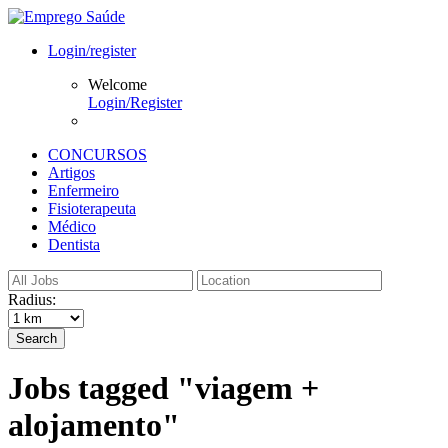
Login/register
Welcome
Login/Register
CONCURSOS
Artigos
Enfermeiro
Fisioterapeuta
Médico
Dentista
Radius:
Search
Jobs tagged "viagem +
alojamento"