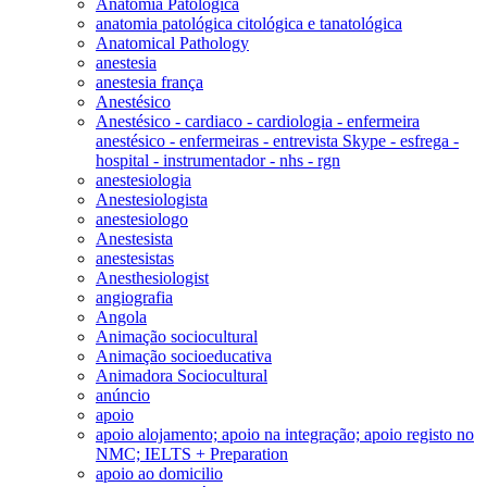
Anatomia Patológica
anatomia patológica citológica e tanatológica
Anatomical Pathology
anestesia
anestesia frança
Anestésico
Anestésico - cardiaco - cardiologia - enfermeira
anestésico - enfermeiras - entrevista Skype - esfrega -
hospital - instrumentador - nhs - rgn
anestesiologia
Anestesiologista
anestesiologo
Anestesista
anestesistas
Anesthesiologist
angiografia
Angola
Animação sociocultural
Animação socioeducativa
Animadora Sociocultural
anúncio
apoio
apoio alojamento; apoio na integração; apoio registo no
NMC; IELTS + Preparation
apoio ao domicilio