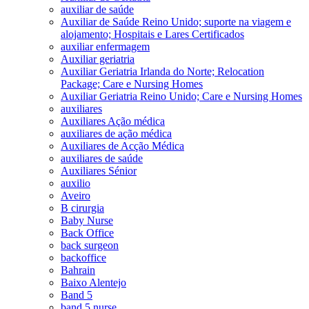
auxiliar de saúde
Auxiliar de Saúde Reino Unido; suporte na viagem e
alojamento; Hospitais e Lares Certificados
auxiliar enfermagem
Auxiliar geriatria
Auxiliar Geriatria Irlanda do Norte; Relocation
Package; Care e Nursing Homes
Auxiliar Geriatria Reino Unido; Care e Nursing Homes
auxiliares
Auxiliares Ação médica
auxiliares de ação médica
Auxiliares de Acção Médica
auxiliares de saúde
Auxiliares Sénior
auxilio
Aveiro
B cirurgia
Baby Nurse
Back Office
back surgeon
backoffice
Bahrain
Baixo Alentejo
Band 5
band 5 nurse