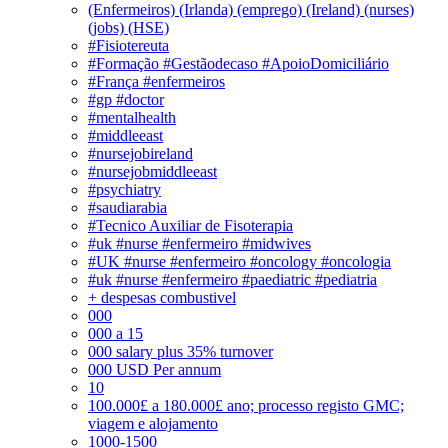
(Enfermeiros) (Irlanda) (emprego) (Ireland) (nurses)
(jobs) (HSE)
#Fisiotereuta
#Formação #Gestãodecaso #ApoioDomiciliário
#França #enfermeiros
#gp #doctor
#mentalhealth
#middleeast
#nursejobireland
#nursejobmiddleeast
#psychiatry
#saudiarabia
#Tecnico Auxiliar de Fisoterapia
#uk #nurse #enfermeiro #midwives
#UK #nurse #enfermeiro #oncology #oncologia
#uk #nurse #enfermeiro #paediatric #pediatria
+ despesas combustivel
000
000 a 15
000 salary plus 35% turnover
000 USD Per annum
10
100.000£ a 180.000£ ano; processo registo GMC;
viagem e alojamento
1000-1500