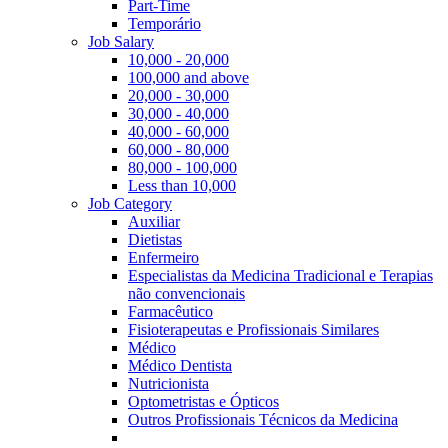
Part-Time
Temporário
Job Salary
10,000 - 20,000
100,000 and above
20,000 - 30,000
30,000 - 40,000
40,000 - 60,000
60,000 - 80,000
80,000 - 100,000
Less than 10,000
Job Category
Auxiliar
Dietistas
Enfermeiro
Especialistas da Medicina Tradicional e Terapias
não convencionais
Farmacêutico
Fisioterapeutas e Profissionais Similares
Médico
Médico Dentista
Nutricionista
Optometristas e Ópticos
Outros Profissionais Técnicos da Medicina