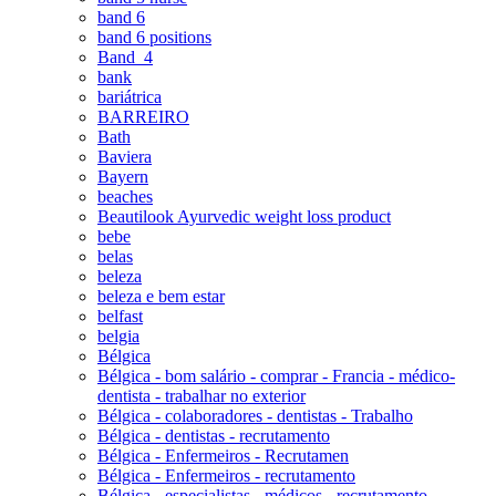
band 6
band 6 positions
Band_4
bank
bariátrica
BARREIRO
Bath
Baviera
Bayern
beaches
Beautilook Ayurvedic weight loss product
bebe
belas
beleza
beleza e bem estar
belfast
belgia
Bélgica
Bélgica - bom salário - comprar - Francia - médico-
dentista - trabalhar no exterior
Bélgica - colaboradores - dentistas - Trabalho
Bélgica - dentistas - recrutamento
Bélgica - Enfermeiros - Recrutamen
Bélgica - Enfermeiros - recrutamento
Bélgica - especialistas - médicos - recrutamento