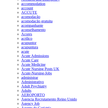
accommodation
account
ACCUTE
acomodação
acomodação gratuita
acompanhante
aconselhamento
Açores
acrilico
acupuntor
acupuntura
acute
Acute Admissions
Acute Care
Acute Medicine
Acute Nursing Posts UK
Acute-Nursing-Jobs
administrar
Administrativo
Adult Psychiatry
Adults
AEROPORTO
Agencia Recrutamento Reino Unido
Agency Job
Agente de Geriatria