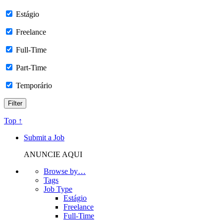
Estágio
Freelance
Full-Time
Part-Time
Temporário
Top ↑
Submit a Job
ANUNCIE AQUI
Browse by…
Tags
Job Type
Estágio
Freelance
Full-Time