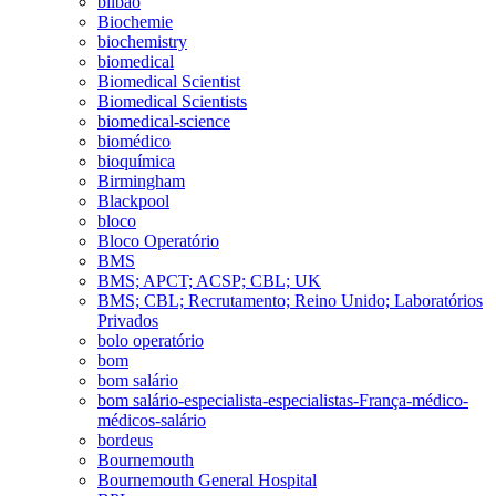
bilbao
Biochemie
biochemistry
biomedical
Biomedical Scientist
Biomedical Scientists
biomedical-science
biomédico
bioquímica
Birmingham
Blackpool
bloco
Bloco Operatório
BMS
BMS; APCT; ACSP; CBL; UK
BMS; CBL; Recrutamento; Reino Unido; Laboratórios
Privados
bolo operatório
bom
bom salário
bom salário-especialista-especialistas-França-médico-
médicos-salário
bordeus
Bournemouth
Bournemouth General Hospital