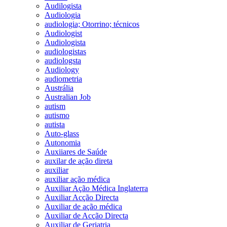
Audilogista
Audiologia
audiologia; Otorrino; técnicos
Audiologist
Audiologista
audiologistas
audiologsta
Audiology
audiometria
Austrália
Australian Job
autism
autismo
autista
Auto-glass
Autonomia
Auxiiares de Saúde
auxilar de ação direta
auxiliar
auxiliar ação médica
Auxiliar Ação Médica Inglaterra
Auxiliar Acção Directa
Auxiliar de ação médica
Auxiliar de Acção Directa
Auxiliar de Geriatria