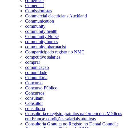
comerciais
Comercial
Comissionistas
Commercial electricians Auckland
Communication
community
community health
Community Nurse
community nurses
community pharmacist
Comparticipado registo no NMC
competitive salaries
comprar
comunicação
comunidade
Comunitária
Concurso
Concurso Público
Concursos
consultant
Consultor
consultoria
Consultoria e registo gratuitos na Ordem dos Médicos
em França; condições salariais atrativas
Consultoria Gratuita no Registo no Dental Council;