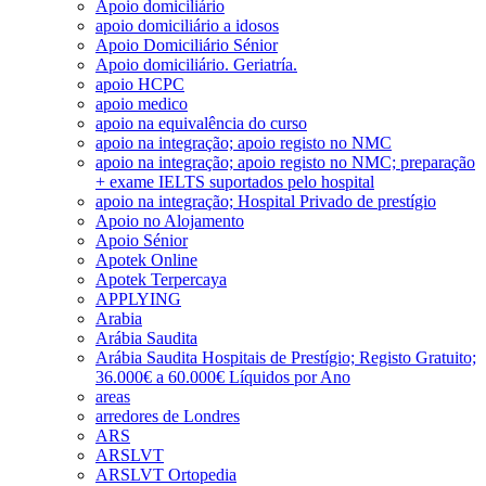
Apoio domiciliário
apoio domiciliário a idosos
Apoio Domiciliário Sénior
Apoio domiciliário. Geriatría.
apoio HCPC
apoio medico
apoio na equivalência do curso
apoio na integração; apoio registo no NMC
apoio na integração; apoio registo no NMC; preparação
+ exame IELTS suportados pelo hospital
apoio na integração; Hospital Privado de prestígio
Apoio no Alojamento
Apoio Sénior
Apotek Online
Apotek Terpercaya
APPLYING
Arabia
Arábia Saudita
Arábia Saudita Hospitais de Prestígio; Registo Gratuito;
36.000€ a 60.000€ Líquidos por Ano
areas
arredores de Londres
ARS
ARSLVT
ARSLVT Ortopedia