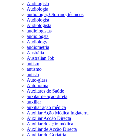
Audilogista
Audiologia
audiologia; Otorrino; técnicos
Audiologist
Audiologista
audiologistas
audiologsta
Audiology
audiometria
Austrália
Australian Job
autism
autismo
autista
Auto-glass
Autonomia
Auxiiares de Saúde
auxilar de ação direta
auxiliar
auxiliar ação médica
Auxiliar Ação Médica Inglaterra
Auxiliar Acção Directa
Auxiliar de ação médica
Auxiliar de Acção Directa
Auxiliar de Geriatria