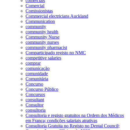
comerciais
Comercial
Comissionistas
Commercial electricians Auckland
Communication
community
community health
Community Nurse
community nurses
community pharmacist
Comparticipado registo no NMC
competitive salaries
comprar
comunicação
comunidade
Comunitária
Concurso
Concurso Público
Concursos
consultant
Consultor
consultoria
Consultoria e registo gratuitos na Ordem dos Médicos
em França; condições salariais atrativas
Consultoria Gratuita no Registo no Dental Council;