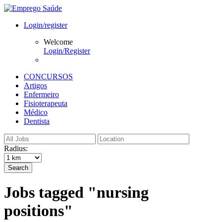
Login/register
Welcome
Login/Register
CONCURSOS
Artigos
Enfermeiro
Fisioterapeuta
Médico
Dentista
Radius:
Search
Jobs tagged "nursing
positions"