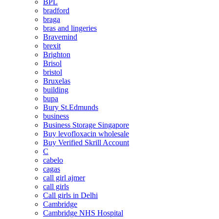
BPL
bradford
braga
bras and lingeries
Bravemind
brexit
Brighton
Brisol
bristol
Bruxelas
building
bupa
Bury St.Edmunds
business
Business Storage Singapore
Buy levofloxacin wholesale
Buy Verified Skrill Account
C
cabelo
cagas
call girl ajmer
call girls
Call girls in Delhi
Cambridge
Cambridge NHS Hospital