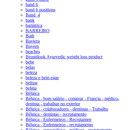
band 6
band 6 positions
Band_4
bank
bariátrica
BARREIRO
Bath
Baviera
Bayern
beaches
Beautilook Ayurvedic weight loss product
bebe
belas
beleza
beleza e bem estar
belfast
belgia
Bélgica
Bélgica - bom salário - comprar - Francia - médico-
dentista - trabalhar no exterior
Bélgica - colaboradores - dentistas - Trabalho
Bélgica - dentistas - recrutamento
Bélgica - Enfermeiros - Recrutamen
Bélgica - Enfermeiros - recrutamento
Bélgica - especialistas - médicos - recrutamento