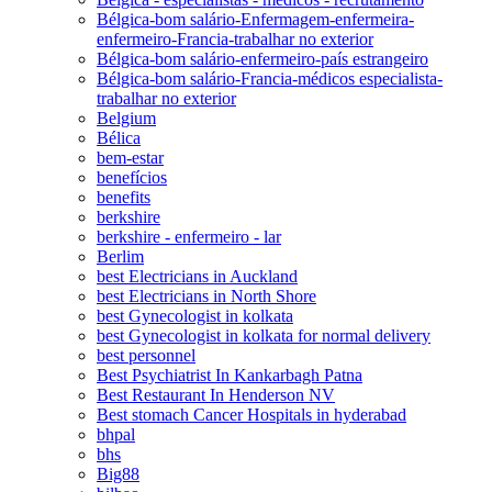
Bélgica-bom salário-Enfermagem-enfermeira-
enfermeiro-Francia-trabalhar no exterior
Bélgica-bom salário-enfermeiro-país estrangeiro
Bélgica-bom salário-Francia-médicos especialista-
trabalhar no exterior
Belgium
Bélica
bem-estar
benefícios
benefits
berkshire
berkshire - enfermeiro - lar
Berlim
best Electricians in Auckland
best Electricians in North Shore
best Gynecologist in kolkata
best Gynecologist in kolkata for normal delivery
best personnel
Best Psychiatrist In Kankarbagh Patna
Best Restaurant In Henderson NV
Best stomach Cancer Hospitals in hyderabad
bhpal
bhs
Big88