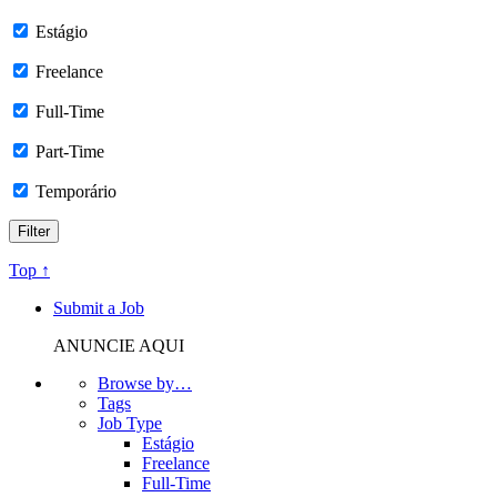
Estágio
Freelance
Full-Time
Part-Time
Temporário
Top ↑
Submit a Job
ANUNCIE AQUI
Browse by…
Tags
Job Type
Estágio
Freelance
Full-Time