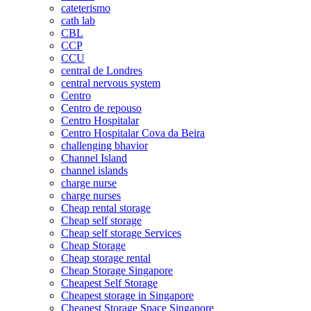
cateterismo
cath lab
CBL
CCP
CCU
central de Londres
central nervous system
Centro
Centro de repouso
Centro Hospitalar
Centro Hospitalar Cova da Beira
challenging bhavior
Channel Island
channel islands
charge nurse
charge nurses
Cheap rental storage
Cheap self storage
Cheap self storage Services
Cheap Storage
Cheap storage rental
Cheap Storage Singapore
Cheapest Self Storage
Cheapest storage in Singapore
Cheapest Storage Space Singapore