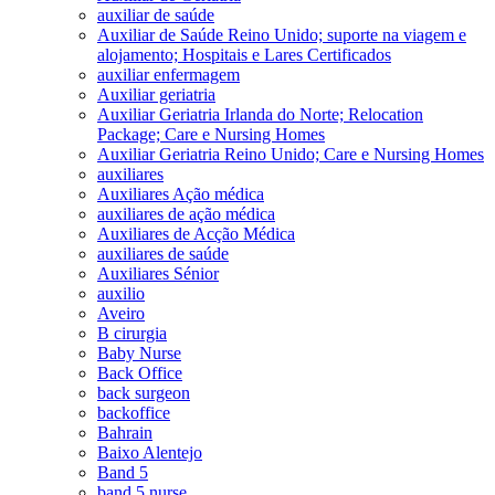
auxiliar de saúde
Auxiliar de Saúde Reino Unido; suporte na viagem e
alojamento; Hospitais e Lares Certificados
auxiliar enfermagem
Auxiliar geriatria
Auxiliar Geriatria Irlanda do Norte; Relocation
Package; Care e Nursing Homes
Auxiliar Geriatria Reino Unido; Care e Nursing Homes
auxiliares
Auxiliares Ação médica
auxiliares de ação médica
Auxiliares de Acção Médica
auxiliares de saúde
Auxiliares Sénior
auxilio
Aveiro
B cirurgia
Baby Nurse
Back Office
back surgeon
backoffice
Bahrain
Baixo Alentejo
Band 5
band 5 nurse