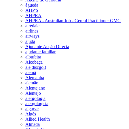
águeda
AHP'S
AHPRA
AHPRA - Australian Job - Genral Practitioner GMC
airedale
airlines
airways
ajuda
Ajudante Acção Directa
ajudante familiar
albufeira
Alcobaça
ale discgolf
alemã
Alemanha
alemão
Alentejano
Alentejo
alergologia
alergologista
algarve
Algés
Allied Health
Almada