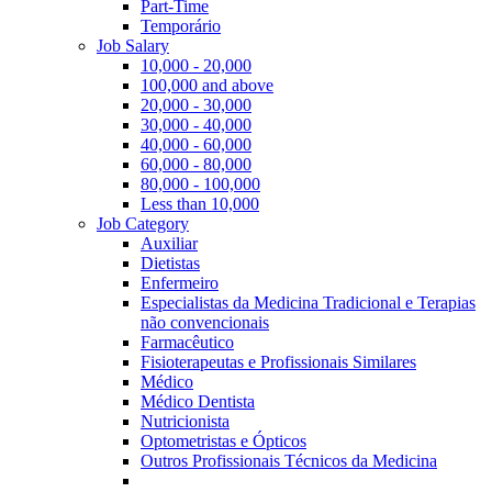
Part-Time
Temporário
Job Salary
10,000 - 20,000
100,000 and above
20,000 - 30,000
30,000 - 40,000
40,000 - 60,000
60,000 - 80,000
80,000 - 100,000
Less than 10,000
Job Category
Auxiliar
Dietistas
Enfermeiro
Especialistas da Medicina Tradicional e Terapias
não convencionais
Farmacêutico
Fisioterapeutas e Profissionais Similares
Médico
Médico Dentista
Nutricionista
Optometristas e Ópticos
Outros Profissionais Técnicos da Medicina