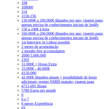
108
108000
114
1150-156
130.000€ a 200.000€ ilíquidos por ano; viagem paga;
apenas precisa de conhecimentos iniciais de Inglês
150 a 240€ à hora
160.000€ a 200.000€ ilíquidos por ano; viagem paga;
apenas precisa de conhecimentos iniciais de Inglês
1st Interview in Lisboa possible
2 meses de acomodação
2 months free accomodation
2000-5.000.000
2305
31.000€ + Horas Extra
33.000€ - 46.000€
4150-000
42.000€ ilíquidos anuais + possibilidade de horas
adicionais; registo NMBI gratuito; viagem paga
4715-091 Braga
5780 Euros per month
6
6 e 7
6 meses Experiência
69