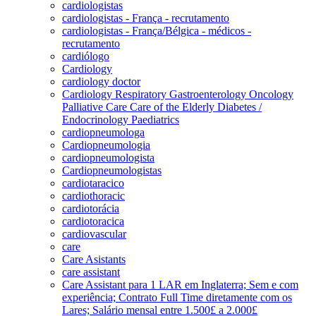
cardiologistas
cardiologistas - França - recrutamento
cardiologistas - França/Bélgica - médicos -
recrutamento
cardiólogo
Cardiology
cardiology doctor
Cardiology Respiratory Gastroenterology Oncology
Palliative Care Care of the Elderly Diabetes /
Endocrinology Paediatrics
cardiopneumologa
Cardiopneumologia
cardiopneumologista
Cardiopneumologistas
cardiotaracico
cardiothoracic
cardiotorácia
cardiotoracica
cardiovascular
care
Care Asistants
care assistant
Care Assistant para 1 LAR em Inglaterra; Sem e com
experiência; Contrato Full Time diretamente com os
Lares; Salário mensal entre 1.500£ a 2.000£