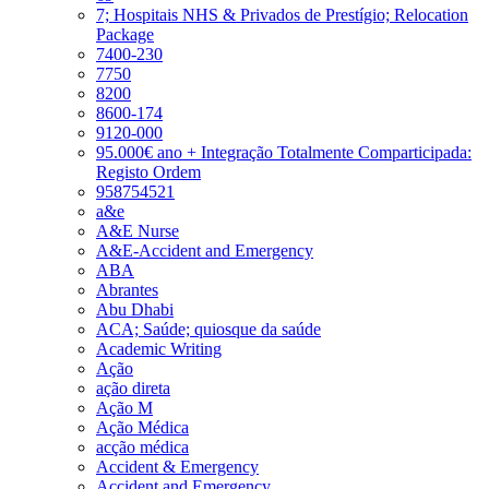
7; Hospitais NHS & Privados de Prestígio; Relocation
Package
7400-230
7750
8200
8600-174
9120-000
95.000€ ano + Integração Totalmente Comparticipada:
Registo Ordem
958754521
a&e
A&E Nurse
A&E-Accident and Emergency
ABA
Abrantes
Abu Dhabi
ACA; Saúde; quiosque da saúde
Academic Writing
Ação
ação direta
Ação M
Ação Médica
acção médica
Accident & Emergency
Accident and Emergency