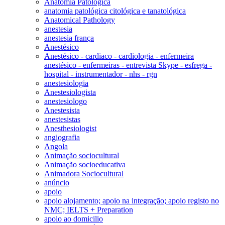
Anatomia Patológica
anatomia patológica citológica e tanatológica
Anatomical Pathology
anestesia
anestesia frança
Anestésico
Anestésico - cardiaco - cardiologia - enfermeira
anestésico - enfermeiras - entrevista Skype - esfrega -
hospital - instrumentador - nhs - rgn
anestesiologia
Anestesiologista
anestesiologo
Anestesista
anestesistas
Anesthesiologist
angiografia
Angola
Animação sociocultural
Animação socioeducativa
Animadora Sociocultural
anúncio
apoio
apoio alojamento; apoio na integração; apoio registo no
NMC; IELTS + Preparation
apoio ao domicilio