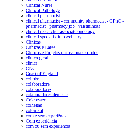
Clinical Nurse
Clinical Pathology
clinical pharmacist
clinical pharmacist - community pharmacist - GPhC -
pharmacist - pharmacy job - vaistininkas
clinical researcher associate oncology
clinical specialist in psychiatry
Clínicas
Clínicas e Lares
Clínicas e Projetos profissionais sólidos
clínico geral
clinics
CNC
Coast of England
coimbra
colaboradore
colaboradores
colaboradores dentistas
Colchester
colheitas
colorretal
com e sem experiência
Com experiência
com ou sem experiencia