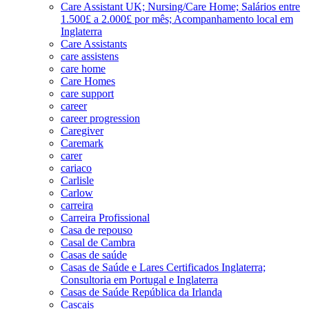
Care Assistant UK; Nursing/Care Home; Salários entre
1.500£ a 2.000£ por mês; Acompanhamento local em
Inglaterra
Care Assistants
care assistens
care home
Care Homes
care support
career
career progression
Caregiver
Caremark
carer
cariaco
Carlisle
Carlow
carreira
Carreira Profissional
Casa de repouso
Casal de Cambra
Casas de saúde
Casas de Saúde e Lares Certificados Inglaterra;
Consultoria em Portugal e Inglaterra
Casas de Saúde República da Irlanda
Cascais