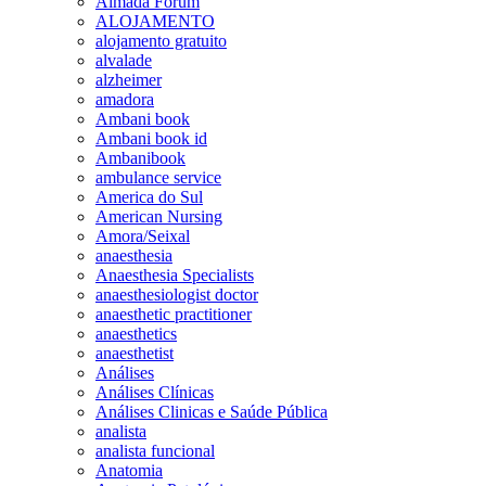
Almada Forum
ALOJAMENTO
alojamento gratuito
alvalade
alzheimer
amadora
Ambani book
Ambani book id
Ambanibook
ambulance service
America do Sul
American Nursing
Amora/Seixal
anaesthesia
Anaesthesia Specialists
anaesthesiologist doctor
anaesthetic practitioner
anaesthetics
anaesthetist
Análises
Análises Clínicas
Análises Clinicas e Saúde Pública
analista
analista funcional
Anatomia