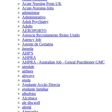
Acute Nursing Posts UK
Acute-Nursing-Jobs
administrar
Administrativo
Adult Psychiatry
Adults
AEROPORTO
Agencia Recrutamento Reino Unido
Agency Job
Agente de Geriatria
águeda
AHP'S
AHPRA
AHPRA - Australian Job - Genral Practitioner GMC
airedale
airlines
airways
ajuda
Ajudante Acção Directa
ajudante familiar
albufeira
Alcobaça
ale discgolf
alemã
Alemanha