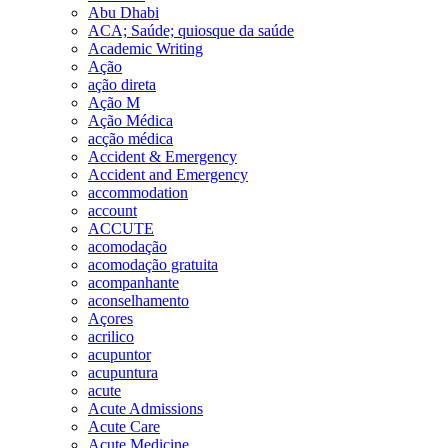
Abu Dhabi
ACA; Saúde; quiosque da saúde
Academic Writing
Ação
ação direta
Ação M
Ação Médica
acção médica
Accident & Emergency
Accident and Emergency
accommodation
account
ACCUTE
acomodação
acomodação gratuita
acompanhante
aconselhamento
Açores
acrilico
acupuntor
acupuntura
acute
Acute Admissions
Acute Care
Acute Medicine