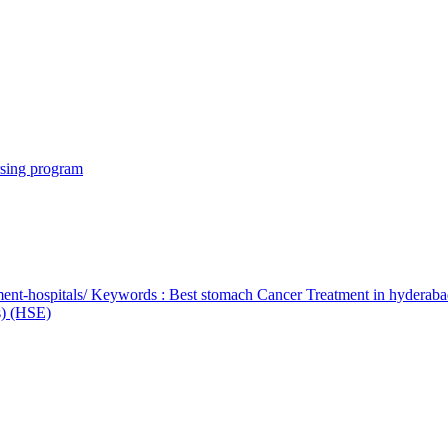
rsing program
ent-hospitals/ Keywords : Best stomach Cancer Treatment in hyderab
bs) (HSE)