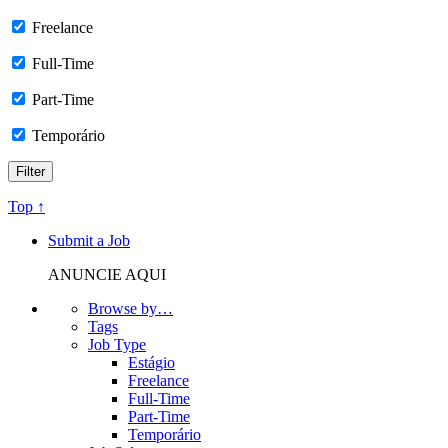
Freelance
Full-Time
Part-Time
Temporário
Top ↑
Submit a Job
ANUNCIE AQUI
Browse by…
Tags
Job Type
Estágio
Freelance
Full-Time
Part-Time
Temporário