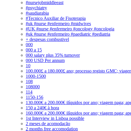
#nursejobmiddleeast
#psychiatry
#saudiarabia
#Tecnico Auxiliar de Fisoterapia
#uk #nurse #enfermeiro #midwives
#UK #nurse #enfermeiro #oncology #oncologia
#uk #nurse #enfermeiro #paediatric #pediatria
+ despesas combustivel
000
000 a 15
000 salary plus 35% turnover
000 USD Per annum
10
100.000£ a 180.000£ ano; processo registo GMC; viage
1000-1500
108
108000
114
1150-156
130.000€ a 200.000€ ilíquidos por ano; viagem paga; ape
150 a 240€ à hora
160.000€ a 200.000€ ilíquidos por ano; viagem paga; ape
1st Interview in Lisboa possible
2 meses de acomodação
2 months free accomodation