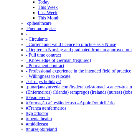
Today
This Week
Last Week
This Month
‎ cplhealthcare‬
Pneumologistas
-
- Circulante
- Current and valid licence to practice as a Nurse
- Degree in Nursing and graduated from an approved nu
- Full time contract
- Knowledge of German (required)
- Permanent contract
- Professional experience in the intended field of practice
- Willingness to relocate
. 61 days holidays!
.punarjanayurveda.com/hyderabad/stomach-cancer-treatm
(Enfermeiros) (Irlanda) (emprego) (Ireland) (nurses) (jo
#Fisiotereuta
#Formação #Gestãodecaso #ApoioDomiciliário
#França #enfermeiros
#gp #doctor
#mentalhealth
#middleeast
#nursejobireland