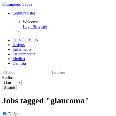
Login/register
Welcome
Login/Register
CONCURSOS
Artigos
Enfermeiro
Fisioterapeuta
Médico
Dentista
Radius:
Search
Jobs tagged "glaucoma"
Estágio