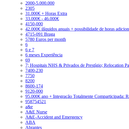
2000-5.000.000
2305
31.000€ + Horas Extra
33.000€ - 46.000€
4150-000
42.000€ ilíquidos anuais + possibilidade de horas adicio
4715-091 Braga
5780 Euros per month
6
6 e 7
6 meses Experiência
69
7; Hospitais NHS & Privados de Prestígio; Relocation P
7400-230
7750
8200
8600-174
9120-000
95.000€ ano + Integração Totalmente Comparticipada: 
958754521
a&e
A&E Nurse
A&E-Accident and Emergency
ABA
Abrantes