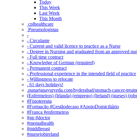
Today
This Week
Last Week
This Month
‎ cplhealthcare‬
Pneumologistas
-
- Circulante
- Current and valid licence to practice as a Nurse
- Degree in Nursing and graduated from an approved nu
- Full time contract
- Knowledge of German (required)
- Permanent contract
- Professional experience in the intended field of practice
- Willingness to relocate
. 61 days holidays!
.punarjanayurveda.com/hyderabad/stomach-cancer-treatm
(Enfermeiros) (Irlanda) (emprego) (Ireland) (nurses) (jo
#Fisiotereuta
#Formação #Gestãodecaso #ApoioDomiciliário
#França #enfermeiros
#gp #doctor
#mentalhealth
#middleeast
#nursejobireland