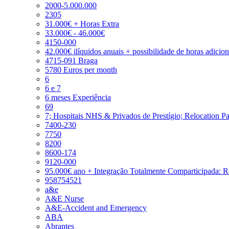
2000-5.000.000
2305
31.000€ + Horas Extra
33.000€ - 46.000€
4150-000
42.000€ ilíquidos anuais + possibilidade de horas adicio
4715-091 Braga
5780 Euros per month
6
6 e 7
6 meses Experiência
69
7; Hospitais NHS & Privados de Prestígio; Relocation P
7400-230
7750
8200
8600-174
9120-000
95.000€ ano + Integração Totalmente Comparticipada: 
958754521
a&e
A&E Nurse
A&E-Accident and Emergency
ABA
Abrantes