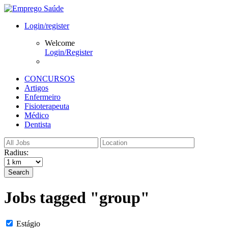
Login/register
Welcome
Login/Register
CONCURSOS
Artigos
Enfermeiro
Fisioterapeuta
Médico
Dentista
Radius:
Search
Jobs tagged "group"
Estágio