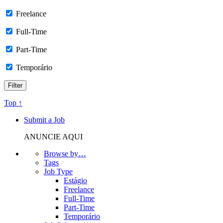
Freelance
Full-Time
Part-Time
Temporário
Top ↑
Submit a Job
ANUNCIE AQUI
Browse by…
Tags
Job Type
Estágio
Freelance
Full-Time
Part-Time
Temporário