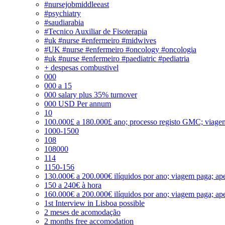
#nursejobmiddleeast
#psychiatry
#saudiarabia
#Tecnico Auxiliar de Fisoterapia
#uk #nurse #enfermeiro #midwives
#UK #nurse #enfermeiro #oncology #oncologia
#uk #nurse #enfermeiro #paediatric #pediatria
+ despesas combustivel
000
000 a 15
000 salary plus 35% turnover
000 USD Per annum
10
100.000£ a 180.000£ ano; processo registo GMC; viage
1000-1500
108
108000
114
1150-156
130.000€ a 200.000€ ilíquidos por ano; viagem paga; ape
150 a 240€ à hora
160.000€ a 200.000€ ilíquidos por ano; viagem paga; ape
1st Interview in Lisboa possible
2 meses de acomodação
2 months free accomodation