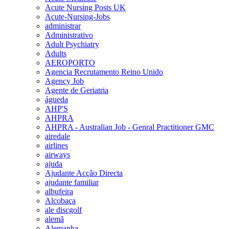
Acute Nursing Posts UK
Acute-Nursing-Jobs
administrar
Administrativo
Adult Psychiatry
Adults
AEROPORTO
Agencia Recrutamento Reino Unido
Agency Job
Agente de Geriatria
águeda
AHP'S
AHPRA
AHPRA - Australian Job - Genral Practitioner GMC
airedale
airlines
airways
ajuda
Ajudante Acção Directa
ajudante familiar
albufeira
Alcobaça
ale discgolf
alemã
Alemanha