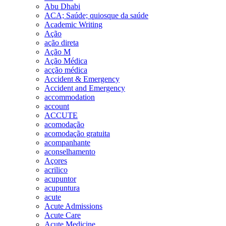
Abu Dhabi
ACA; Saúde; quiosque da saúde
Academic Writing
Ação
ação direta
Ação M
Ação Médica
acção médica
Accident & Emergency
Accident and Emergency
accommodation
account
ACCUTE
acomodação
acomodação gratuita
acompanhante
aconselhamento
Açores
acrilico
acupuntor
acupuntura
acute
Acute Admissions
Acute Care
Acute Medicine