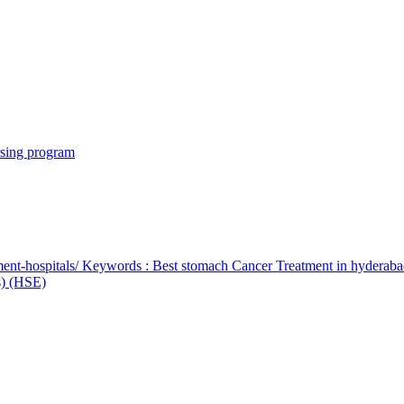
rsing program
ent-hospitals/ Keywords : Best stomach Cancer Treatment in hyderab
bs) (HSE)