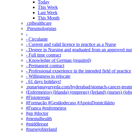
Today
This Week
Last Week
This Month
‎ cplhealthcare‬
Pneumologistas
-
- Circulante
- Current and valid licence to practice as a Nurse
- Degree in Nursing and graduated from an approved nu
- Full time contract
- Knowledge of German (required)
- Permanent contract
- Professional experience in the intended field of practice
- Willingness to relocate
. 61 days holidays!
.punarjanayurveda.com/hyderabad/stomach-cancer-treatm
(Enfermeiros) (Irlanda) (emprego) (Ireland) (nurses) (jo
#Fisiotereuta
#Formação #Gestãodecaso #ApoioDomiciliário
#França #enfermeiros
#gp #doctor
#mentalhealth
#middleeast
#nursejobireland