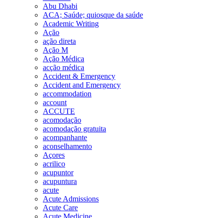
Abu Dhabi
ACA; Saúde; quiosque da saúde
Academic Writing
Ação
ação direta
Ação M
Ação Médica
acção médica
Accident & Emergency
Accident and Emergency
accommodation
account
ACCUTE
acomodação
acomodação gratuita
acompanhante
aconselhamento
Açores
acrilico
acupuntor
acupuntura
acute
Acute Admissions
Acute Care
Acute Medicine