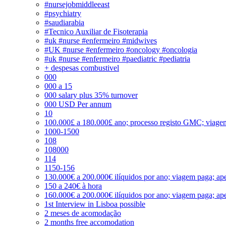
#nursejobmiddleeast
#psychiatry
#saudiarabia
#Tecnico Auxiliar de Fisoterapia
#uk #nurse #enfermeiro #midwives
#UK #nurse #enfermeiro #oncology #oncologia
#uk #nurse #enfermeiro #paediatric #pediatria
+ despesas combustivel
000
000 a 15
000 salary plus 35% turnover
000 USD Per annum
10
100.000£ a 180.000£ ano; processo registo GMC; viage
1000-1500
108
108000
114
1150-156
130.000€ a 200.000€ ilíquidos por ano; viagem paga; ape
150 a 240€ à hora
160.000€ a 200.000€ ilíquidos por ano; viagem paga; ape
1st Interview in Lisboa possible
2 meses de acomodação
2 months free accomodation