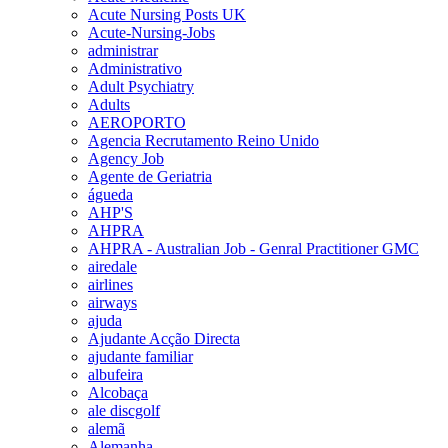
Acute Nursing Posts UK
Acute-Nursing-Jobs
administrar
Administrativo
Adult Psychiatry
Adults
AEROPORTO
Agencia Recrutamento Reino Unido
Agency Job
Agente de Geriatria
águeda
AHP'S
AHPRA
AHPRA - Australian Job - Genral Practitioner GMC
airedale
airlines
airways
ajuda
Ajudante Acção Directa
ajudante familiar
albufeira
Alcobaça
ale discgolf
alemã
Alemanha