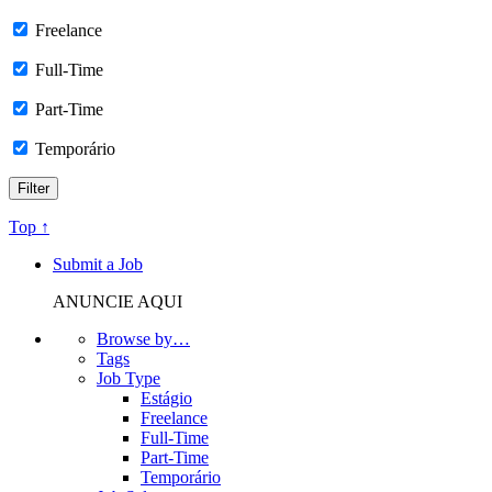
Freelance
Full-Time
Part-Time
Temporário
Top ↑
Submit a Job
ANUNCIE AQUI
Browse by…
Tags
Job Type
Estágio
Freelance
Full-Time
Part-Time
Temporário