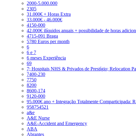
2000-5.000.000
2305
31.000€ + Horas Extra
33.000€ - 46.000€
4150-000
42.000€ ilíquidos anuais + possibilidade de horas adicio
4715-091 Braga
5780 Euros per month
6
6 e 7
6 meses Experiência
69
7; Hospitais NHS & Privados de Prestígio; Relocation P
7400-230
7750
8200
8600-174
9120-000
95.000€ ano + Integração Totalmente Comparticipada: 
958754521
a&e
A&E Nurse
A&E-Accident and Emergency
ABA
Abrantes