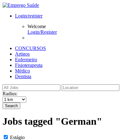
Login/register
Welcome
Login/Register
CONCURSOS
Artigos
Enfermeiro
Fisioterapeuta
Médico
Dentista
Radius:
Search
Jobs tagged "German"
Estágio