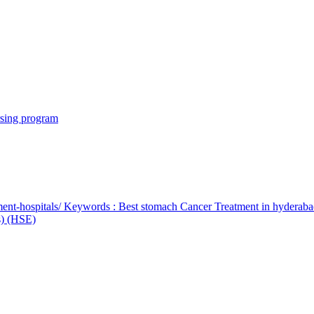
rsing program
ent-hospitals/ Keywords : Best stomach Cancer Treatment in hyderab
bs) (HSE)