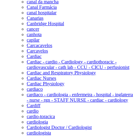
canal da mancha
Canal Farmácia
canal hospitalar
Canarias
Canbridge Hospital
cancer
canhota
capilar
Carcacavelos
Carcavelos
Cardiac
Cardiac - cardio - Cardiology - cardiothoracic -
cardiovascular - cath lab - CCU - CICU - perfusionist
Cardiac and Respiratory Physiology
Cardiac Nurses
Cardiac Physiology
cardiaco
cardiaco - cardiologia - enfermeira - hospital - inglaterra
- nurse - rgn - STAFF NURSE - cardiac - cardiology
Cardiff
cardio
cardio-toracica
cardiologia
Cardiologist Doctor / Cardiologist
cardiologista