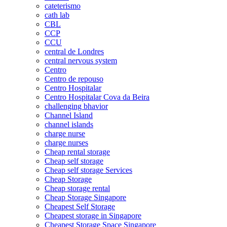
cateterismo
cath lab
CBL
CCP
CCU
central de Londres
central nervous system
Centro
Centro de repouso
Centro Hospitalar
Centro Hospitalar Cova da Beira
challenging bhavior
Channel Island
channel islands
charge nurse
charge nurses
Cheap rental storage
Cheap self storage
Cheap self storage Services
Cheap Storage
Cheap storage rental
Cheap Storage Singapore
Cheapest Self Storage
Cheapest storage in Singapore
Cheapest Storage Space Singapore