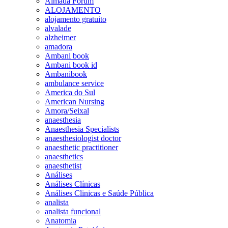
Almada Forum
ALOJAMENTO
alojamento gratuito
alvalade
alzheimer
amadora
Ambani book
Ambani book id
Ambanibook
ambulance service
America do Sul
American Nursing
Amora/Seixal
anaesthesia
Anaesthesia Specialists
anaesthesiologist doctor
anaesthetic practitioner
anaesthetics
anaesthetist
Análises
Análises Clínicas
Análises Clinicas e Saúde Pública
analista
analista funcional
Anatomia