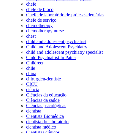
chefe
chefe de bloco
Chefe de laboratório de próteses dentárias
chefe de serviço
chemotherapy
chemotherapy nurse
chest
child and adolescent psychiatrist
Child and Adolescent Psychiatry
child and adolescent psychiatry specialist
Child Psychiatrist In Patna
Childreen
chile
china
chirurgien-dentiste
CICU
ciência
Ciências da educação
Ciências da saúde
Ciências psicológicas
cientista
Cientista Biomédica
cientista do laboratório
cientista médico
Cientistas clínicos