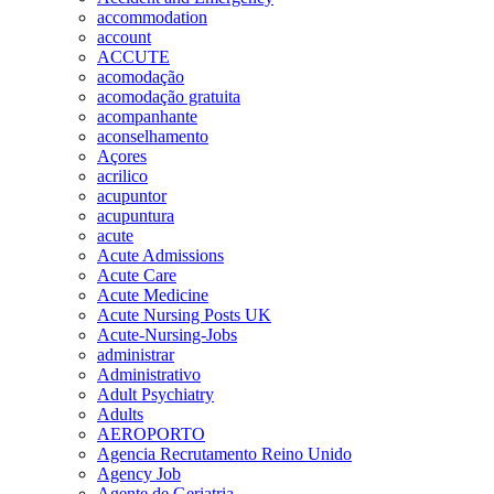
accommodation
account
ACCUTE
acomodação
acomodação gratuita
acompanhante
aconselhamento
Açores
acrilico
acupuntor
acupuntura
acute
Acute Admissions
Acute Care
Acute Medicine
Acute Nursing Posts UK
Acute-Nursing-Jobs
administrar
Administrativo
Adult Psychiatry
Adults
AEROPORTO
Agencia Recrutamento Reino Unido
Agency Job
Agente de Geriatria