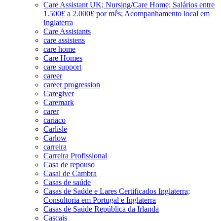
Care Assistant UK; Nursing/Care Home; Salários entre
1.500£ a 2.000£ por mês; Acompanhamento local em
Inglaterra
Care Assistants
care assistens
care home
Care Homes
care support
career
career progression
Caregiver
Caremark
carer
cariaco
Carlisle
Carlow
carreira
Carreira Profissional
Casa de repouso
Casal de Cambra
Casas de saúde
Casas de Saúde e Lares Certificados Inglaterra;
Consultoria em Portugal e Inglaterra
Casas de Saúde República da Irlanda
Cascais