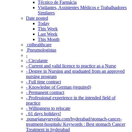
Técnico de Farmácia
Vigilantes, Assistentes Médicos e Trabalhadores
Similares
Date posted
Today
This Week
Last Week
This Month
‎ cplhealthcare‬
Pneumologistas
-
- Circulante
- Current and valid licence to practice as a Nurse
- Degree in Nursing and graduated from an approved
nursing program
- Full time contract
- Knowledge of German (required)
- Permanent contract
- Professional experience in the intended field of
practice
- Willingness to relocate
. 61 days holidays!
.punarjanayurveda.com/hyderabad/stomach-cancer-
treatment-hospitals/ Keywords : Best stomach Cancer
Treatment in hyderabad