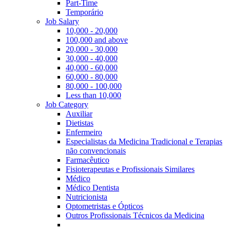
Part-Time
Temporário
Job Salary
10,000 - 20,000
100,000 and above
20,000 - 30,000
30,000 - 40,000
40,000 - 60,000
60,000 - 80,000
80,000 - 100,000
Less than 10,000
Job Category
Auxiliar
Dietistas
Enfermeiro
Especialistas da Medicina Tradicional e Terapias
não convencionais
Farmacêutico
Fisioterapeutas e Profissionais Similares
Médico
Médico Dentista
Nutricionista
Optometristas e Ópticos
Outros Profissionais Técnicos da Medicina