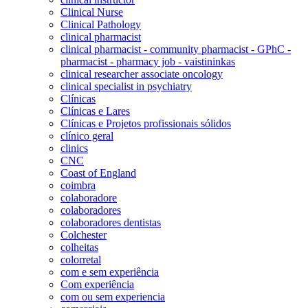
Clinical Nurse
Clinical Pathology
clinical pharmacist
clinical pharmacist - community pharmacist - GPhC -
pharmacist - pharmacy job - vaistininkas
clinical researcher associate oncology
clinical specialist in psychiatry
Clínicas
Clínicas e Lares
Clínicas e Projetos profissionais sólidos
clínico geral
clinics
CNC
Coast of England
coimbra
colaboradore
colaboradores
colaboradores dentistas
Colchester
colheitas
colorretal
com e sem experiência
Com experiência
com ou sem experiencia