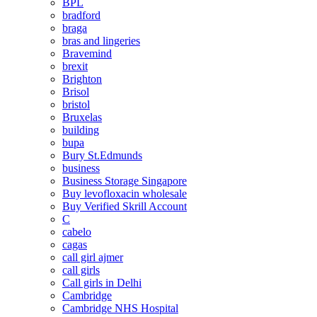
BPL
bradford
braga
bras and lingeries
Bravemind
brexit
Brighton
Brisol
bristol
Bruxelas
building
bupa
Bury St.Edmunds
business
Business Storage Singapore
Buy levofloxacin wholesale
Buy Verified Skrill Account
C
cabelo
cagas
call girl ajmer
call girls
Call girls in Delhi
Cambridge
Cambridge NHS Hospital