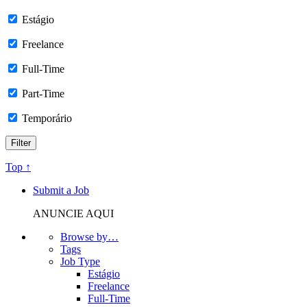
Estágio
Freelance
Full-Time
Part-Time
Temporário
Top ↑
Submit a Job
ANUNCIE AQUI
Browse by…
Tags
Job Type
Estágio
Freelance
Full-Time