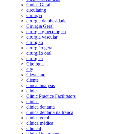
Cínica Geral
circulating
Cirurgia
cirurgia da obesidade
Cirurgia Geral
cirurgia ginécológica
cirurgia vascular
cirurgião
cirurgião geral
cirurgião oral
cirurgica
Citologia
city
Cleveland
cliente
clincal analysis
clinic
Clinic Practice Facilitators
clinica
clinica dentária
clinica dentaria na frança
clínica geral
clínica médica
Clinical
clinical instructor