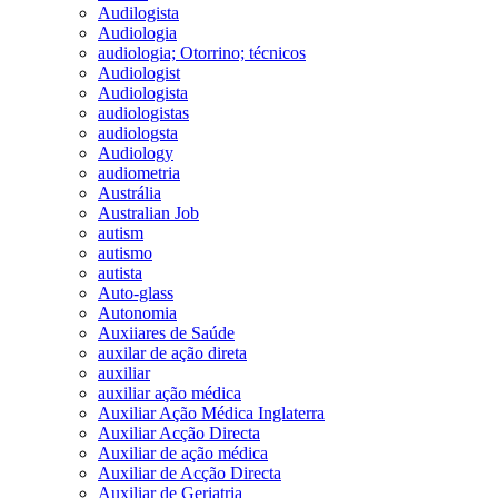
Audilogista
Audiologia
audiologia; Otorrino; técnicos
Audiologist
Audiologista
audiologistas
audiologsta
Audiology
audiometria
Austrália
Australian Job
autism
autismo
autista
Auto-glass
Autonomia
Auxiiares de Saúde
auxilar de ação direta
auxiliar
auxiliar ação médica
Auxiliar Ação Médica Inglaterra
Auxiliar Acção Directa
Auxiliar de ação médica
Auxiliar de Acção Directa
Auxiliar de Geriatria