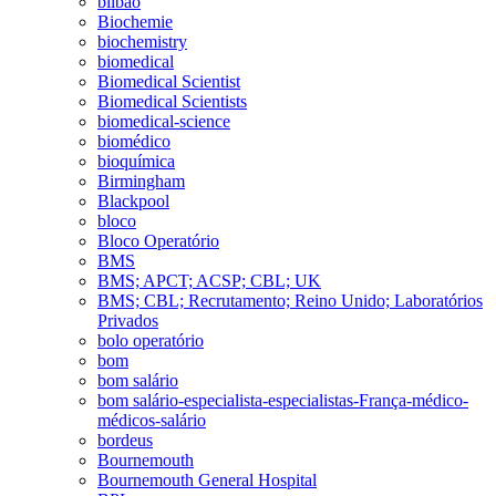
bilbao
Biochemie
biochemistry
biomedical
Biomedical Scientist
Biomedical Scientists
biomedical-science
biomédico
bioquímica
Birmingham
Blackpool
bloco
Bloco Operatório
BMS
BMS; APCT; ACSP; CBL; UK
BMS; CBL; Recrutamento; Reino Unido; Laboratórios
Privados
bolo operatório
bom
bom salário
bom salário-especialista-especialistas-França-médico-
médicos-salário
bordeus
Bournemouth
Bournemouth General Hospital