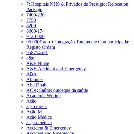
7; Hospitais NHS & Privados de Prestígio; Relocation
Package
7400-230
7750
8200
8600-174
9120-000
95.000€ ano + Integração Totalmente Comparticipada:
Registo Ordem
958754521
a&e
A&E Nurse
A&E-Accident and Emergency
ABA
Abrantes
Abu Dhabi
ACA; Saúde; quiosque da saúde
Academic Writing
Ação
ação direta
Ação M
Ação Médica
acção médica
Accident & Emergency
Accident and Emergency