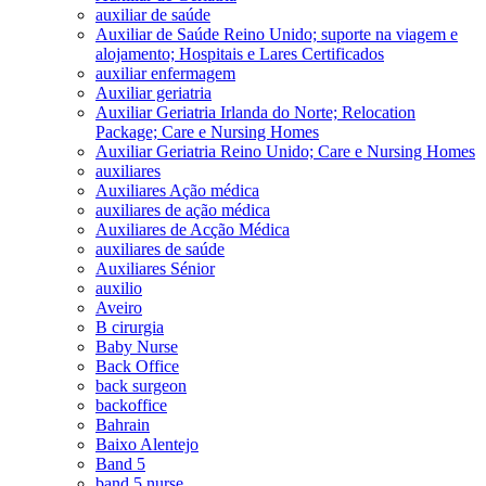
auxiliar de saúde
Auxiliar de Saúde Reino Unido; suporte na viagem e
alojamento; Hospitais e Lares Certificados
auxiliar enfermagem
Auxiliar geriatria
Auxiliar Geriatria Irlanda do Norte; Relocation
Package; Care e Nursing Homes
Auxiliar Geriatria Reino Unido; Care e Nursing Homes
auxiliares
Auxiliares Ação médica
auxiliares de ação médica
Auxiliares de Acção Médica
auxiliares de saúde
Auxiliares Sénior
auxilio
Aveiro
B cirurgia
Baby Nurse
Back Office
back surgeon
backoffice
Bahrain
Baixo Alentejo
Band 5
band 5 nurse