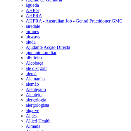
águeda
AHP'S
AHPRA
AHPRA - Australian Job - Genral Practitioner GMC
airedale
airlines
airways
ajuda
Ajudante Acção Directa
ajudante familiar
albufeira
Alcobaça
ale discgolf
alemã
Alemanha
alemão
Alentejano
Alentejo
alergologia
alergologista
algarve
Algés
Allied Health
Almada