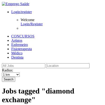
Login/register
Welcome
Login/Register
CONCURSOS
Artigos
Enfermeiro
Fisioterapeuta
Médico
Dentista
Radius:
Search
Jobs tagged "diamond
exchange"