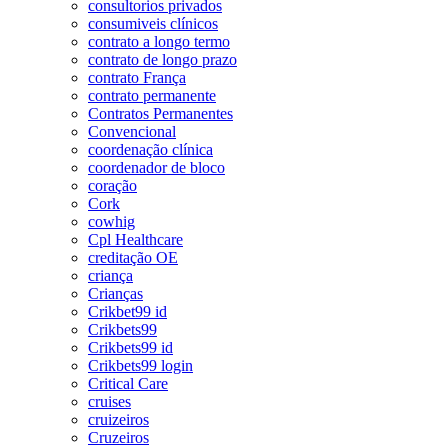
consultorios privados
consumiveis clínicos
contrato a longo termo
contrato de longo prazo
contrato França
contrato permanente
Contratos Permanentes
Convencional
coordenação clínica
coordenador de bloco
coração
Cork
cowhig
Cpl Healthcare
creditação OE
criança
Crianças
Crikbet99 id
Crikbets99
Crikbets99 id
Crikbets99 login
Critical Care
cruises
cruizeiros
Cruzeiros