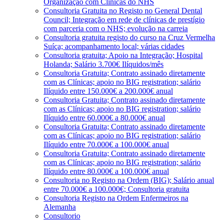
Organização com Clínicas do NHS
Consultoria Gratuita no Registo no General Dental
Council; Integração em rede de clínicas de prestígio
com parceria com o NHS; evolução na carreia
Consultoria gratuita registo do curso na Cruz Vermelha
Suíça; acompanhamento local; várias cidades
Consultoria gratuita; Apoio na Integração; Hospital
Holanda; Salário 3.700€ Ilíquidos/mês
Consultoria Gratuita; Contrato assinado diretamente
com as Clínicas; apoio no BIG registration; salário
Ilíquido entre 150.000€ a 200.000€ anual
Consultoria Gratuita; Contrato assinado diretamente
com as Clínicas; apoio no BIG registration; salário
Ilíquido entre 60.000€ a 80.000€ anual
Consultoria Gratuita; Contrato assinado diretamente
com as Clínicas; apoio no BIG registration; salário
Ilíquido entre 70.000€ a 100.000€ anual
Consultoria Gratuita; Contrato assinado diretamente
com as Clínicas; apoio no BIG registration; salário
Ilíquido entre 80.000€ a 100.000€ anual
Consultoria no Registo na Ordem (BIG); Salário anual
entre 70.000€ a 100.000€; Consultoria gratuita
Consultoria Registo na Ordem Enfermeiros na
Alemanha
Consultorio