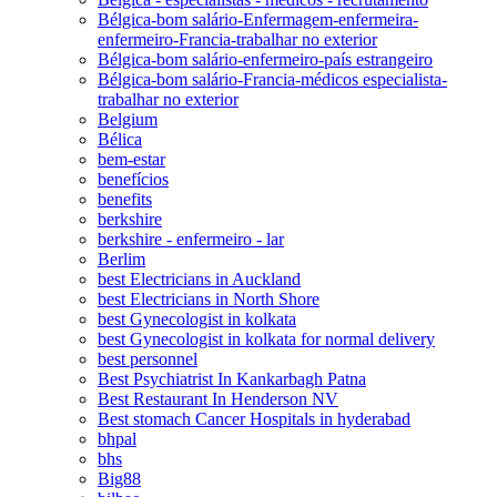
Bélgica-bom salário-Enfermagem-enfermeira-
enfermeiro-Francia-trabalhar no exterior
Bélgica-bom salário-enfermeiro-país estrangeiro
Bélgica-bom salário-Francia-médicos especialista-
trabalhar no exterior
Belgium
Bélica
bem-estar
benefícios
benefits
berkshire
berkshire - enfermeiro - lar
Berlim
best Electricians in Auckland
best Electricians in North Shore
best Gynecologist in kolkata
best Gynecologist in kolkata for normal delivery
best personnel
Best Psychiatrist In Kankarbagh Patna
Best Restaurant In Henderson NV
Best stomach Cancer Hospitals in hyderabad
bhpal
bhs
Big88