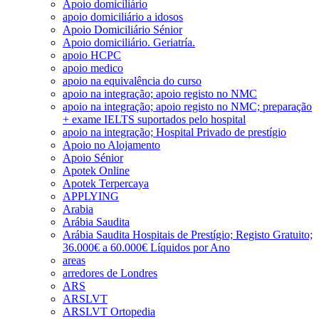
Apoio domiciliário
apoio domiciliário a idosos
Apoio Domiciliário Sénior
Apoio domiciliário. Geriatría.
apoio HCPC
apoio medico
apoio na equivalência do curso
apoio na integração; apoio registo no NMC
apoio na integração; apoio registo no NMC; preparação
+ exame IELTS suportados pelo hospital
apoio na integração; Hospital Privado de prestígio
Apoio no Alojamento
Apoio Sénior
Apotek Online
Apotek Terpercaya
APPLYING
Arabia
Arábia Saudita
Arábia Saudita Hospitais de Prestígio; Registo Gratuito;
36.000€ a 60.000€ Líquidos por Ano
areas
arredores de Londres
ARS
ARSLVT
ARSLVT Ortopedia