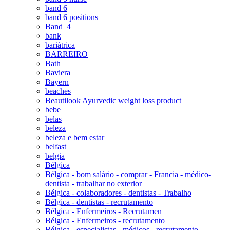
band 6
band 6 positions
Band_4
bank
bariátrica
BARREIRO
Bath
Baviera
Bayern
beaches
Beautilook Ayurvedic weight loss product
bebe
belas
beleza
beleza e bem estar
belfast
belgia
Bélgica
Bélgica - bom salário - comprar - Francia - médico-
dentista - trabalhar no exterior
Bélgica - colaboradores - dentistas - Trabalho
Bélgica - dentistas - recrutamento
Bélgica - Enfermeiros - Recrutamen
Bélgica - Enfermeiros - recrutamento
Bélgica - especialistas - médicos - recrutamento