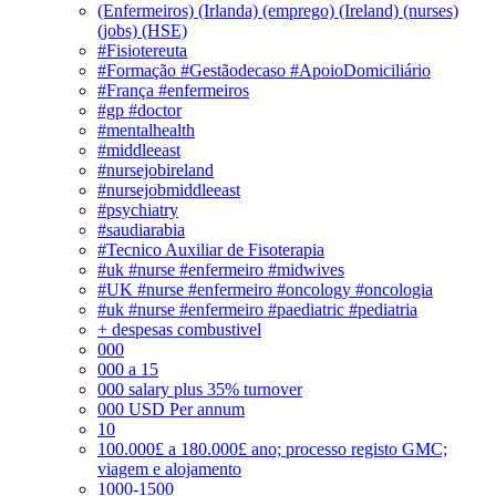
(Enfermeiros) (Irlanda) (emprego) (Ireland) (nurses)
(jobs) (HSE)
#Fisiotereuta
#Formação #Gestãodecaso #ApoioDomiciliário
#França #enfermeiros
#gp #doctor
#mentalhealth
#middleeast
#nursejobireland
#nursejobmiddleeast
#psychiatry
#saudiarabia
#Tecnico Auxiliar de Fisoterapia
#uk #nurse #enfermeiro #midwives
#UK #nurse #enfermeiro #oncology #oncologia
#uk #nurse #enfermeiro #paediatric #pediatria
+ despesas combustivel
000
000 a 15
000 salary plus 35% turnover
000 USD Per annum
10
100.000£ a 180.000£ ano; processo registo GMC;
viagem e alojamento
1000-1500