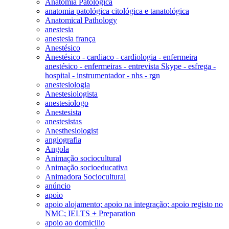
Anatomia Patológica
anatomia patológica citológica e tanatológica
Anatomical Pathology
anestesia
anestesia frança
Anestésico
Anestésico - cardiaco - cardiologia - enfermeira
anestésico - enfermeiras - entrevista Skype - esfrega -
hospital - instrumentador - nhs - rgn
anestesiologia
Anestesiologista
anestesiologo
Anestesista
anestesistas
Anesthesiologist
angiografia
Angola
Animação sociocultural
Animação socioeducativa
Animadora Sociocultural
anúncio
apoio
apoio alojamento; apoio na integração; apoio registo no
NMC; IELTS + Preparation
apoio ao domicilio