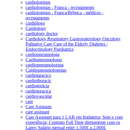
cardiologistas
cardiologistas - França - recrutamento
cardiologistas - França/Bélgica - médicos -
recrutamento
cardiólogo
Cardiology
cardiology doctor
Cardiology Respiratory Gastroenterology Oncology
Palliative Care Care of the Elderly Diabetes /
Endocrinology Paediatrics
cardiopneumologa
Cardiopneumologia
cardiopneumologista
Cardiopneumologistas
cardiotaracico
cardiothoracic
cardiotorácia
cardiotoracica
cardiovascular
care
Care Asistants
care assistant
Care Assistant para 1 LAR em Inglaterra; Sem e com
experiência; Contrato Full Time diretamente com os
Lares; Salário mensal entre 1.500£ a 2.000£