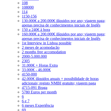
108
108000
114
1150-156
130.000€ a 200.000€ ilíquidos por ano; viagem paga;
apenas precisa de conhecimentos iniciais de Inglês
150 a 240€ à hora
160.000€ a 200.000€ ilíquidos por ano; viagem paga;
apenas precisa de conhecimentos iniciais de Inglês
1st Interview in Lisboa possible
2 meses de acomodação
2 months free accomodation
2000-5.000.000
2305
31.000€ + Horas Extra
33.000€ - 46.000€
4150-000
42.000€ ilíquidos anuais + possibilidade de horas
adicionais; registo NMBI gratuito; viagem paga
4715-091 Braga
5780 Euros per month
6
6 e 7
6 meses Experiência
69