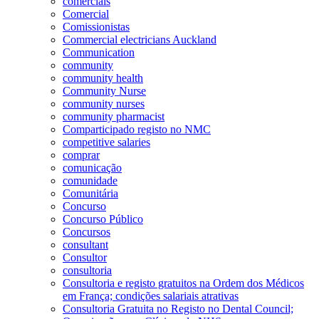
comerciais
Comercial
Comissionistas
Commercial electricians Auckland
Communication
community
community health
Community Nurse
community nurses
community pharmacist
Comparticipado registo no NMC
competitive salaries
comprar
comunicação
comunidade
Comunitária
Concurso
Concurso Público
Concursos
consultant
Consultor
consultoria
Consultoria e registo gratuitos na Ordem dos Médicos
em França; condições salariais atrativas
Consultoria Gratuita no Registo no Dental Council;