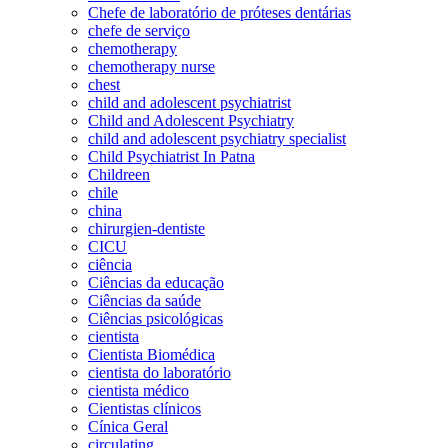
Chefe de laboratório de próteses dentárias
chefe de serviço
chemotherapy
chemotherapy nurse
chest
child and adolescent psychiatrist
Child and Adolescent Psychiatry
child and adolescent psychiatry specialist
Child Psychiatrist In Patna
Childreen
chile
china
chirurgien-dentiste
CICU
ciência
Ciências da educação
Ciências da saúde
Ciências psicológicas
cientista
Cientista Biomédica
cientista do laboratório
cientista médico
Cientistas clínicos
Cínica Geral
circulating