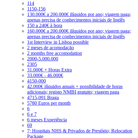
114
1150-156
130.000€ a 200.000€ ilíquidos por ano; viagem paga;
apenas precisa de conhecimentos iniciais de Inglês
150 a 240€ à hora
160.000€ a 200.000€ ilíquidos por ano; viagem paga;
apenas precisa de conhecimentos iniciais de Inglês
1st Interview in Lisboa possible
2 meses de acomodação
2 months free accomodation
2000-5.000.000
2305
31.000€ + Horas Extra
33.000€ - 46.000€
4150-000
42.000€ ilíquidos anuais + possibilidade de horas
adicionais; registo NMBI gratuito; viagem paga
4715-091 Braga
5780 Euros per month
6
6 e 7
6 meses Experiência
69
7; Hospitais NHS & Privados de Prestígio; Relocation
Package