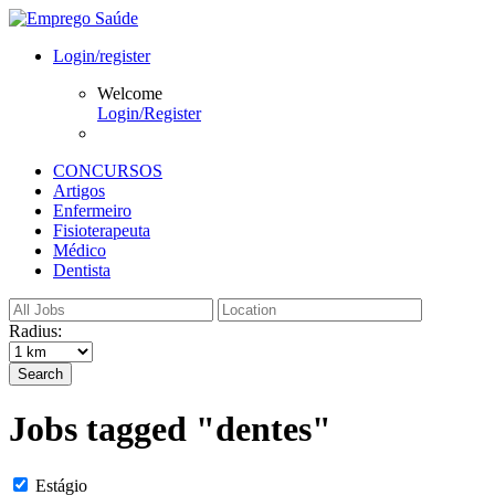
Login/register
Welcome
Login/Register
CONCURSOS
Artigos
Enfermeiro
Fisioterapeuta
Médico
Dentista
Radius:
Search
Jobs tagged "dentes"
Estágio