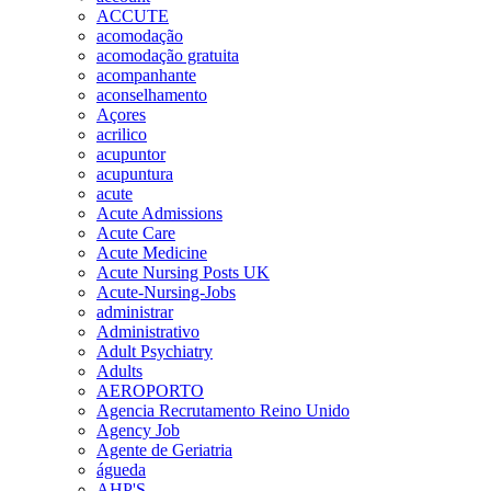
ACCUTE
acomodação
acomodação gratuita
acompanhante
aconselhamento
Açores
acrilico
acupuntor
acupuntura
acute
Acute Admissions
Acute Care
Acute Medicine
Acute Nursing Posts UK
Acute-Nursing-Jobs
administrar
Administrativo
Adult Psychiatry
Adults
AEROPORTO
Agencia Recrutamento Reino Unido
Agency Job
Agente de Geriatria
águeda
AHP'S