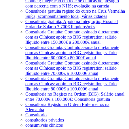
Council; Integração em rede de clínicas de prestígio
com parceria com o NHS; evolução na carreia
Consultoria gratuita registo do curso na Cruz Vermelha
Suíça; acompanhamento local; várias cidades
Consultoria gratuita; Apoio na Integração; Hospital
Holanda; Salário 3.700€ Ilíquidos/mês
Consultoria Gratuita; Contrato assinado diretamente
com as Clínicas; apoio no BIG registration; salário
Ilíquido entre 150.000€ a 200.000€ anual
Consultoria Gratuita; Contrato assinado diretamente
com as Clínicas; apoio no BIG registration; salário
Ilíquido entre 60.000€ a 80.000€ anual
Consultoria Gratuita; Contrato assinado diretamente
com as Clínicas; apoio no BIG registration; salário
Ilíquido entre 70.000€ a 100.000€ anual
Consultoria Gratuita; Contrato assinado diretamente
com as Clínicas; apoio no BIG registration; salário
Ilíquido entre 80.000€ a 100.000€ anual
Consultoria no Registo na Ordem (BIG); Salário anual
entre 70.000€ a 100.000€; Consultoria gratuita
Consultoria Registo na Ordem Enfermeiros na
Alemanha
Consultorio
consultorios privados
consumiveis clínicos