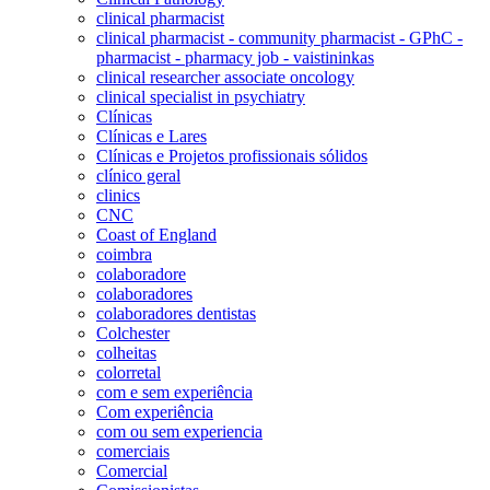
clinical pharmacist
clinical pharmacist - community pharmacist - GPhC -
pharmacist - pharmacy job - vaistininkas
clinical researcher associate oncology
clinical specialist in psychiatry
Clínicas
Clínicas e Lares
Clínicas e Projetos profissionais sólidos
clínico geral
clinics
CNC
Coast of England
coimbra
colaboradore
colaboradores
colaboradores dentistas
Colchester
colheitas
colorretal
com e sem experiência
Com experiência
com ou sem experiencia
comerciais
Comercial