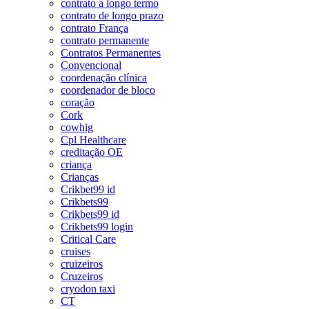
contrato a longo termo
contrato de longo prazo
contrato França
contrato permanente
Contratos Permanentes
Convencional
coordenação clínica
coordenador de bloco
coração
Cork
cowhig
Cpl Healthcare
creditação OE
criança
Crianças
Crikbet99 id
Crikbets99
Crikbets99 id
Crikbets99 login
Critical Care
cruises
cruizeiros
Cruzeiros
cryodon taxi
CT