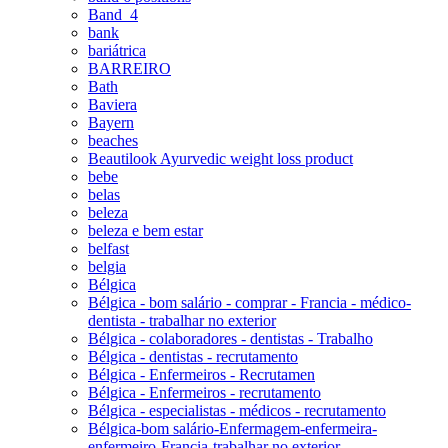
Band_4
bank
bariátrica
BARREIRO
Bath
Baviera
Bayern
beaches
Beautilook Ayurvedic weight loss product
bebe
belas
beleza
beleza e bem estar
belfast
belgia
Bélgica
Bélgica - bom salário - comprar - Francia - médico-
dentista - trabalhar no exterior
Bélgica - colaboradores - dentistas - Trabalho
Bélgica - dentistas - recrutamento
Bélgica - Enfermeiros - Recrutamen
Bélgica - Enfermeiros - recrutamento
Bélgica - especialistas - médicos - recrutamento
Bélgica-bom salário-Enfermagem-enfermeira-
enfermeiro-Francia-trabalhar no exterior