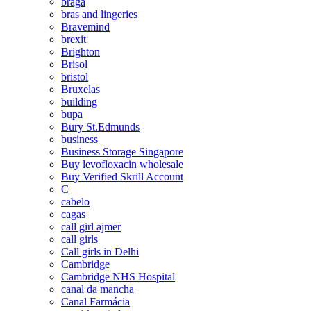
braga
bras and lingeries
Bravemind
brexit
Brighton
Brisol
bristol
Bruxelas
building
bupa
Bury St.Edmunds
business
Business Storage Singapore
Buy levofloxacin wholesale
Buy Verified Skrill Account
C
cabelo
cagas
call girl ajmer
call girls
Call girls in Delhi
Cambridge
Cambridge NHS Hospital
canal da mancha
Canal Farmácia