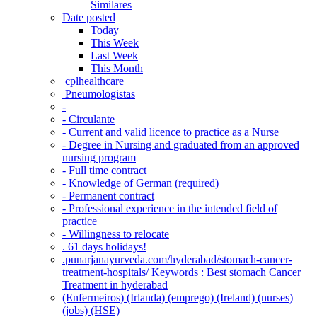
Similares
Date posted
Today
This Week
Last Week
This Month
‎ cplhealthcare‬
Pneumologistas
-
- Circulante
- Current and valid licence to practice as a Nurse
- Degree in Nursing and graduated from an approved
nursing program
- Full time contract
- Knowledge of German (required)
- Permanent contract
- Professional experience in the intended field of
practice
- Willingness to relocate
. 61 days holidays!
.punarjanayurveda.com/hyderabad/stomach-cancer-
treatment-hospitals/ Keywords : Best stomach Cancer
Treatment in hyderabad
(Enfermeiros) (Irlanda) (emprego) (Ireland) (nurses)
(jobs) (HSE)