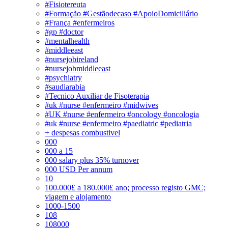
#Fisiotereuta
#Formação #Gestãodecaso #ApoioDomiciliário
#França #enfermeiros
#gp #doctor
#mentalhealth
#middleeast
#nursejobireland
#nursejobmiddleeast
#psychiatry
#saudiarabia
#Tecnico Auxiliar de Fisoterapia
#uk #nurse #enfermeiro #midwives
#UK #nurse #enfermeiro #oncology #oncologia
#uk #nurse #enfermeiro #paediatric #pediatria
+ despesas combustivel
000
000 a 15
000 salary plus 35% turnover
000 USD Per annum
10
100.000£ a 180.000£ ano; processo registo GMC;
viagem e alojamento
1000-1500
108
108000