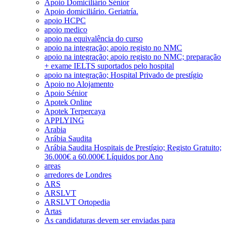
Apoio Domiciliário Sénior
Apoio domiciliário. Geriatría.
apoio HCPC
apoio medico
apoio na equivalência do curso
apoio na integração; apoio registo no NMC
apoio na integração; apoio registo no NMC; preparação
+ exame IELTS suportados pelo hospital
apoio na integração; Hospital Privado de prestígio
Apoio no Alojamento
Apoio Sénior
Apotek Online
Apotek Terpercaya
APPLYING
Arabia
Arábia Saudita
Arábia Saudita Hospitais de Prestígio; Registo Gratuito;
36.000€ a 60.000€ Líquidos por Ano
areas
arredores de Londres
ARS
ARSLVT
ARSLVT Ortopedia
Artas
As candidaturas devem ser enviadas para