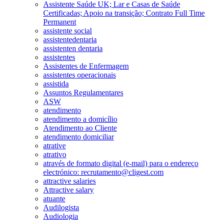
Assistente Saúde UK; Lar e Casas de Saúde
Certificadas; Apoio na transição; Contrato Full Time
Permanent
assistente social
assistentedentaria
assistenten dentaria
assistentes
Assistentes de Enfermagem
assistentes operacionais
assistida
Assuntos Regulamentares
ASW
atendimento
atendimento a domicílio
Atendimento ao Cliente
atendimento domiciliar
atrative
atrativo
através de formato digital (e-mail) para o endereço
electrónico: recrutamento@cligest.com
attractive salaries
Attractive salary
atuante
Audilogista
Audiologia