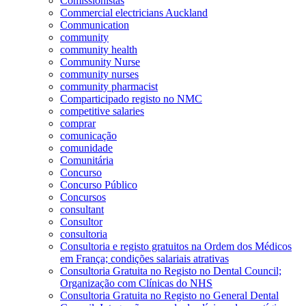
Comissionistas
Commercial electricians Auckland
Communication
community
community health
Community Nurse
community nurses
community pharmacist
Comparticipado registo no NMC
competitive salaries
comprar
comunicação
comunidade
Comunitária
Concurso
Concurso Público
Concursos
consultant
Consultor
consultoria
Consultoria e registo gratuitos na Ordem dos Médicos
em França; condições salariais atrativas
Consultoria Gratuita no Registo no Dental Council;
Organização com Clínicas do NHS
Consultoria Gratuita no Registo no General Dental