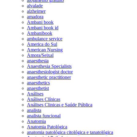
alojamento gratuito
alvalade
alzheimer
amadora
Ambani book
Ambani book id
Ambanibook
ambulance service
America do Sul
American Nursing
Amora/Seixal
anaesthesia
Anaesthesia Specialists
anaesthesiologist doctor
anaesthetic practitioner
anaesthetics
anaesthetist
Análises
Análises Clínicas
Análises Clinicas e Saúde Pública
analista
analista funcional
Anatomia
Anatomia Patológica
anatomia patológica citológica e tanatológica