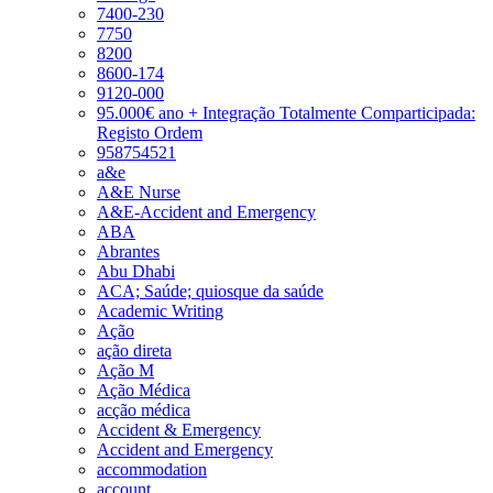
7400-230
7750
8200
8600-174
9120-000
95.000€ ano + Integração Totalmente Comparticipada:
Registo Ordem
958754521
a&e
A&E Nurse
A&E-Accident and Emergency
ABA
Abrantes
Abu Dhabi
ACA; Saúde; quiosque da saúde
Academic Writing
Ação
ação direta
Ação M
Ação Médica
acção médica
Accident & Emergency
Accident and Emergency
accommodation
account