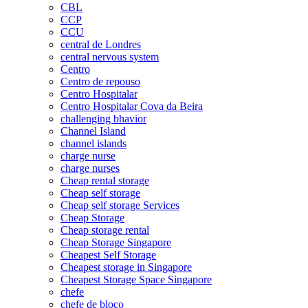
CBL
CCP
CCU
central de Londres
central nervous system
Centro
Centro de repouso
Centro Hospitalar
Centro Hospitalar Cova da Beira
challenging bhavior
Channel Island
channel islands
charge nurse
charge nurses
Cheap rental storage
Cheap self storage
Cheap self storage Services
Cheap Storage
Cheap storage rental
Cheap Storage Singapore
Cheapest Self Storage
Cheapest storage in Singapore
Cheapest Storage Space Singapore
chefe
chefe de bloco