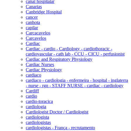
canal hospitalar
Canarias
Canbridge Hospital
cancer
canhota
capilar
Carcacavelos
Carcavelos
Cardiac
Cardiac - cardio - Cardiology - cardiothoracic -
cardiovascular - cath lab - CCU - CICU - perfusionist
Cardiac and Respiratory Physiology
Cardiac Nurses
Cardiac Physiology
cardiaco
cardiaco - cardiologia - enfermeira - hospital - inglaterra
- nurse - rgn - STAFF NURSE - cardiac - cardiology
Cardiff
cardio
cardio-toracica
cardiologia
Cardiologist Doctor / Cardiologist
cardiologista
cardiologistas
cardiologistas - França - recrutamento