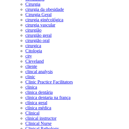
Cirurgia
cirurgia da obesidade
Cirurgia Geral
cirurgia ginécológica
cirurgia vascular
cirurgião
cirurgião geral
cirurgião oral
cirurgica
Citologia
city
Cleveland
cliente
clincal analysis
clinic
Clinic Practice Facilitators
clinica
clinica dentária
clinica dentaria na frança
clínica geral
clínica médica
Clinical
clinical instructor
Clinical Nurse
Clinical Pathology