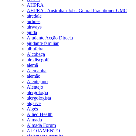
AHPRA
AHPRA - Australian Job - Genral Practitioner GMC
airedale
airlines
airways
ajuda
Ajudante Acção Directa
ajudante familiar
albufeira
Alcobaça
ale discgolf
alemã
Alemanha
alemão
Alentejano
Alentejo
alergologia
alergologista
algarve
Algés
Allied Health
Almada
Almada Forum
ALOJAMENTO