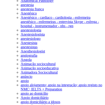
Anatomical Pathology
anestesia
anestesia frança
Anestésico
Anestésico - cardiaco - cardiologia - enfermeira
anestésico - enfermeiras - entrevista Skype - esfrega -
hospital - instrumentador - nhs - rgn
anestesiologia
Anestesiologista
anestesiologo
Anestesista
anestesistas
Anesthesiologist
angiografia
Angola
Animação sociocultural
Animação socioeducativa
Animadora Sociocultural
anúncio
apoio
apoio alojamento; apoio na integração; apoio registo no
NMC; IELTS + Preparation
apoio ao domicilio
Apoio domiciliário
apoio domiciliário a idosos