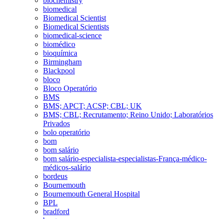
biochemistry
biomedical
Biomedical Scientist
Biomedical Scientists
biomedical-science
biomédico
bioquímica
Birmingham
Blackpool
bloco
Bloco Operatório
BMS
BMS; APCT; ACSP; CBL; UK
BMS; CBL; Recrutamento; Reino Unido; Laboratórios
Privados
bolo operatório
bom
bom salário
bom salário-especialista-especialistas-França-médico-
médicos-salário
bordeus
Bournemouth
Bournemouth General Hospital
BPL
bradford