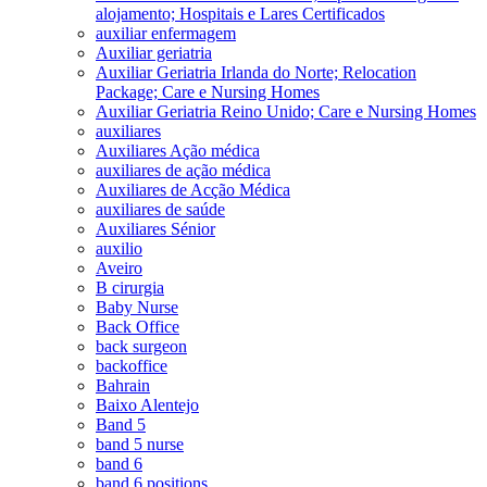
alojamento; Hospitais e Lares Certificados
auxiliar enfermagem
Auxiliar geriatria
Auxiliar Geriatria Irlanda do Norte; Relocation
Package; Care e Nursing Homes
Auxiliar Geriatria Reino Unido; Care e Nursing Homes
auxiliares
Auxiliares Ação médica
auxiliares de ação médica
Auxiliares de Acção Médica
auxiliares de saúde
Auxiliares Sénior
auxilio
Aveiro
B cirurgia
Baby Nurse
Back Office
back surgeon
backoffice
Bahrain
Baixo Alentejo
Band 5
band 5 nurse
band 6
band 6 positions