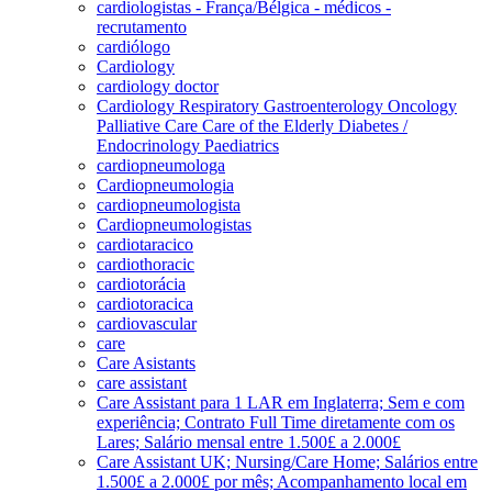
cardiologistas - França/Bélgica - médicos -
recrutamento
cardiólogo
Cardiology
cardiology doctor
Cardiology Respiratory Gastroenterology Oncology
Palliative Care Care of the Elderly Diabetes /
Endocrinology Paediatrics
cardiopneumologa
Cardiopneumologia
cardiopneumologista
Cardiopneumologistas
cardiotaracico
cardiothoracic
cardiotorácia
cardiotoracica
cardiovascular
care
Care Asistants
care assistant
Care Assistant para 1 LAR em Inglaterra; Sem e com
experiência; Contrato Full Time diretamente com os
Lares; Salário mensal entre 1.500£ a 2.000£
Care Assistant UK; Nursing/Care Home; Salários entre
1.500£ a 2.000£ por mês; Acompanhamento local em