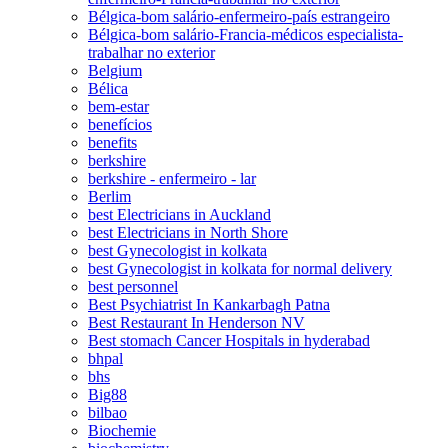
Bélgica-bom salário-enfermeiro-país estrangeiro
Bélgica-bom salário-Francia-médicos especialista-
trabalhar no exterior
Belgium
Bélica
bem-estar
benefícios
benefits
berkshire
berkshire - enfermeiro - lar
Berlim
best Electricians in Auckland
best Electricians in North Shore
best Gynecologist in kolkata
best Gynecologist in kolkata for normal delivery
best personnel
Best Psychiatrist In Kankarbagh Patna
Best Restaurant In Henderson NV
Best stomach Cancer Hospitals in hyderabad
bhpal
bhs
Big88
bilbao
Biochemie