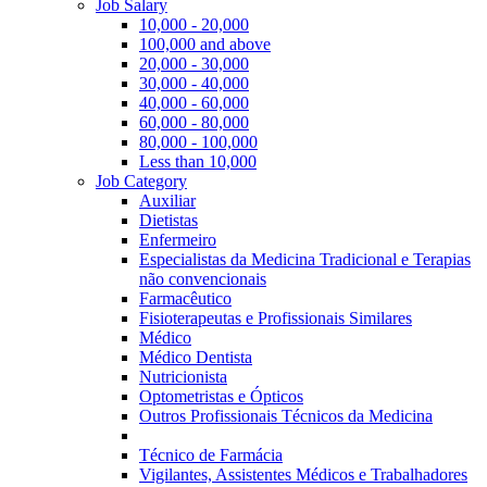
Job Salary
10,000 - 20,000
100,000 and above
20,000 - 30,000
30,000 - 40,000
40,000 - 60,000
60,000 - 80,000
80,000 - 100,000
Less than 10,000
Job Category
Auxiliar
Dietistas
Enfermeiro
Especialistas da Medicina Tradicional e Terapias
não convencionais
Farmacêutico
Fisioterapeutas e Profissionais Similares
Médico
Médico Dentista
Nutricionista
Optometristas e Ópticos
Outros Profissionais Técnicos da Medicina
Técnico de Farmácia
Vigilantes, Assistentes Médicos e Trabalhadores