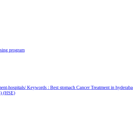
rsing program
ent-hospitals/ Keywords : Best stomach Cancer Treatment in hyderab
bs) (HSE)