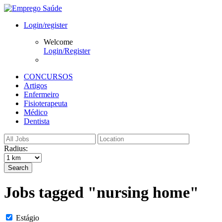
Login/register
Welcome
Login/Register
CONCURSOS
Artigos
Enfermeiro
Fisioterapeuta
Médico
Dentista
Radius:
Search
Jobs tagged "nursing home"
Estágio