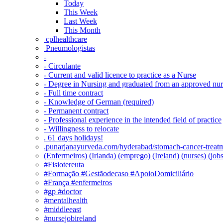
Today
This Week
Last Week
This Month
‎ cplhealthcare‬
Pneumologistas
-
- Circulante
- Current and valid licence to practice as a Nurse
- Degree in Nursing and graduated from an approved nu
- Full time contract
- Knowledge of German (required)
- Permanent contract
- Professional experience in the intended field of practice
- Willingness to relocate
. 61 days holidays!
.punarjanayurveda.com/hyderabad/stomach-cancer-treatm
(Enfermeiros) (Irlanda) (emprego) (Ireland) (nurses) (jo
#Fisiotereuta
#Formação #Gestãodecaso #ApoioDomiciliário
#França #enfermeiros
#gp #doctor
#mentalhealth
#middleeast
#nursejobireland