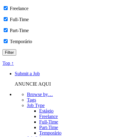
Freelance
Full-Time
Part-Time
Temporário
Top ↑
Submit a Job
ANUNCIE AQUI
Browse by…
Tags
Job Type
Estágio
Freelance
Full-Time
Part-Time
Temporário