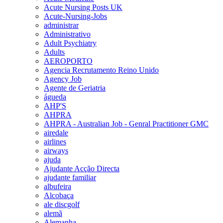
Acute Nursing Posts UK
Acute-Nursing-Jobs
administrar
Administrativo
Adult Psychiatry
Adults
AEROPORTO
Agencia Recrutamento Reino Unido
Agency Job
Agente de Geriatria
águeda
AHP'S
AHPRA
AHPRA - Australian Job - Genral Practitioner GMC
airedale
airlines
airways
ajuda
Ajudante Acção Directa
ajudante familiar
albufeira
Alcobaça
ale discgolf
alemã
Alemanha