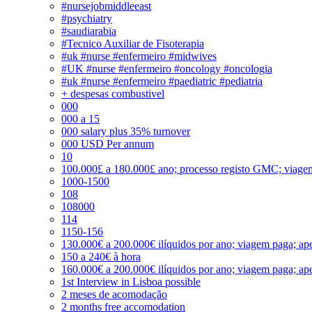
#nursejobmiddleeast
#psychiatry
#saudiarabia
#Tecnico Auxiliar de Fisoterapia
#uk #nurse #enfermeiro #midwives
#UK #nurse #enfermeiro #oncology #oncologia
#uk #nurse #enfermeiro #paediatric #pediatria
+ despesas combustivel
000
000 a 15
000 salary plus 35% turnover
000 USD Per annum
10
100.000£ a 180.000£ ano; processo registo GMC; viage
1000-1500
108
108000
114
1150-156
130.000€ a 200.000€ ilíquidos por ano; viagem paga; ape
150 a 240€ à hora
160.000€ a 200.000€ ilíquidos por ano; viagem paga; ape
1st Interview in Lisboa possible
2 meses de acomodação
2 months free accomodation