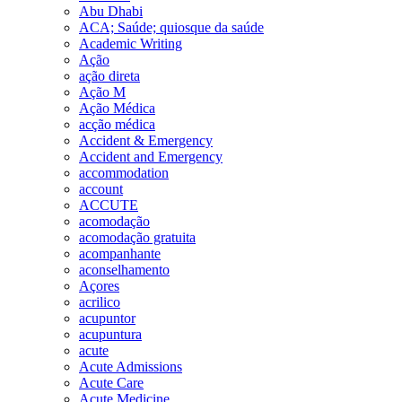
Abu Dhabi
ACA; Saúde; quiosque da saúde
Academic Writing
Ação
ação direta
Ação M
Ação Médica
acção médica
Accident & Emergency
Accident and Emergency
accommodation
account
ACCUTE
acomodação
acomodação gratuita
acompanhante
aconselhamento
Açores
acrilico
acupuntor
acupuntura
acute
Acute Admissions
Acute Care
Acute Medicine