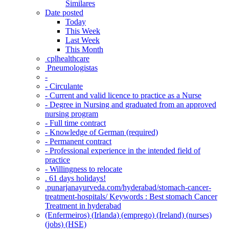
Similares
Date posted
Today
This Week
Last Week
This Month
‎ cplhealthcare‬
Pneumologistas
-
- Circulante
- Current and valid licence to practice as a Nurse
- Degree in Nursing and graduated from an approved
nursing program
- Full time contract
- Knowledge of German (required)
- Permanent contract
- Professional experience in the intended field of
practice
- Willingness to relocate
. 61 days holidays!
.punarjanayurveda.com/hyderabad/stomach-cancer-
treatment-hospitals/ Keywords : Best stomach Cancer
Treatment in hyderabad
(Enfermeiros) (Irlanda) (emprego) (Ireland) (nurses)
(jobs) (HSE)