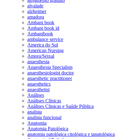
alojamento gratuito
alvalade
alzheimer
amadora
Ambani book
Ambani book id
Ambanibook
ambulance service
America do Sul
American Nursing
Amora/Seixal
anaesthesia
Anaesthesia Specialists
anaesthesiologist doctor
anaesthetic practitioner
anaesthetics
anaesthetist
Análises
Análises Clínicas
Análises Clinicas e Saúde Pública
analista
analista funcional
Anatomia
Anatomia Patológica
anatomia patológica citológica e tanatológica