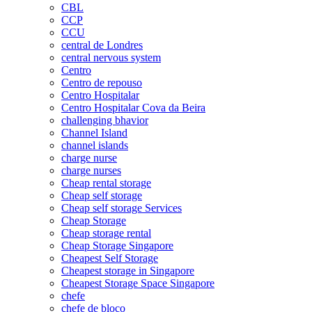
CBL
CCP
CCU
central de Londres
central nervous system
Centro
Centro de repouso
Centro Hospitalar
Centro Hospitalar Cova da Beira
challenging bhavior
Channel Island
channel islands
charge nurse
charge nurses
Cheap rental storage
Cheap self storage
Cheap self storage Services
Cheap Storage
Cheap storage rental
Cheap Storage Singapore
Cheapest Self Storage
Cheapest storage in Singapore
Cheapest Storage Space Singapore
chefe
chefe de bloco