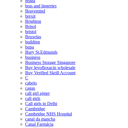
braga
bras and lingeries
Bravemind
brexit
Brighton
Brisol
bristol
Bruxelas
building
bupa
Bury St.Edmunds
business
Business Storage Singapore
Buy levofloxacin wholesale
Buy Verified Skrill Account
C
cabelo
cagas
call girl ajmer
call girls
Call girls in Delhi
Cambridge
Cambridge NHS Hospital
canal da mancha
Canal Farmácia