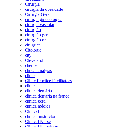
Cirurgia
cirurgia da obesidade
Cirurgia Geral
cirurgia ginécológica
cirurgia vascular
cirurgião
cirurgião geral
cirurgião oral
cirurgica
Citologia
city
Cleveland
cliente
clincal analysis
clinic
Clinic Practice Facilitators
clinica
clinica dentária
clinica dentaria na frança
clínica geral
clínica médica
Clinical
clinical instructor
Clinical Nurse
Clinical Pathology