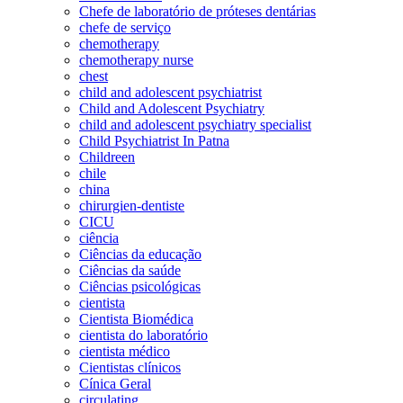
Chefe de laboratório de próteses dentárias
chefe de serviço
chemotherapy
chemotherapy nurse
chest
child and adolescent psychiatrist
Child and Adolescent Psychiatry
child and adolescent psychiatry specialist
Child Psychiatrist In Patna
Childreen
chile
china
chirurgien-dentiste
CICU
ciência
Ciências da educação
Ciências da saúde
Ciências psicológicas
cientista
Cientista Biomédica
cientista do laboratório
cientista médico
Cientistas clínicos
Cínica Geral
circulating