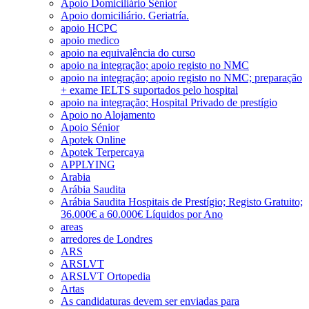
Apoio Domiciliário Sénior
Apoio domiciliário. Geriatría.
apoio HCPC
apoio medico
apoio na equivalência do curso
apoio na integração; apoio registo no NMC
apoio na integração; apoio registo no NMC; preparação
+ exame IELTS suportados pelo hospital
apoio na integração; Hospital Privado de prestígio
Apoio no Alojamento
Apoio Sénior
Apotek Online
Apotek Terpercaya
APPLYING
Arabia
Arábia Saudita
Arábia Saudita Hospitais de Prestígio; Registo Gratuito;
36.000€ a 60.000€ Líquidos por Ano
areas
arredores de Londres
ARS
ARSLVT
ARSLVT Ortopedia
Artas
As candidaturas devem ser enviadas para