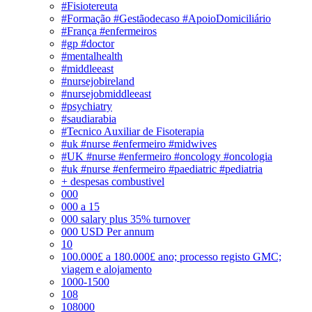
#Fisiotereuta
#Formação #Gestãodecaso #ApoioDomiciliário
#França #enfermeiros
#gp #doctor
#mentalhealth
#middleeast
#nursejobireland
#nursejobmiddleeast
#psychiatry
#saudiarabia
#Tecnico Auxiliar de Fisoterapia
#uk #nurse #enfermeiro #midwives
#UK #nurse #enfermeiro #oncology #oncologia
#uk #nurse #enfermeiro #paediatric #pediatria
+ despesas combustivel
000
000 a 15
000 salary plus 35% turnover
000 USD Per annum
10
100.000£ a 180.000£ ano; processo registo GMC;
viagem e alojamento
1000-1500
108
108000