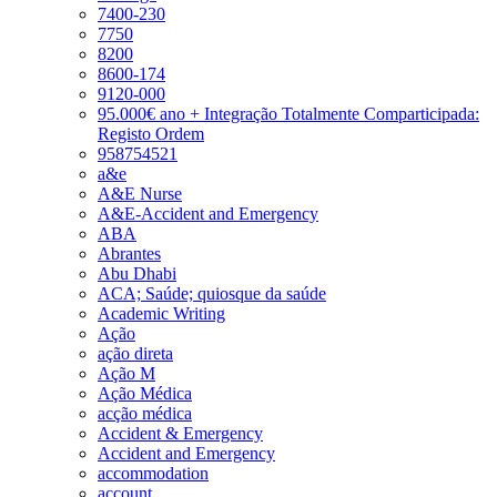
7400-230
7750
8200
8600-174
9120-000
95.000€ ano + Integração Totalmente Comparticipada:
Registo Ordem
958754521
a&e
A&E Nurse
A&E-Accident and Emergency
ABA
Abrantes
Abu Dhabi
ACA; Saúde; quiosque da saúde
Academic Writing
Ação
ação direta
Ação M
Ação Médica
acção médica
Accident & Emergency
Accident and Emergency
accommodation
account