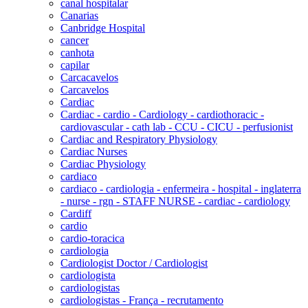
canal hospitalar
Canarias
Canbridge Hospital
cancer
canhota
capilar
Carcacavelos
Carcavelos
Cardiac
Cardiac - cardio - Cardiology - cardiothoracic -
cardiovascular - cath lab - CCU - CICU - perfusionist
Cardiac and Respiratory Physiology
Cardiac Nurses
Cardiac Physiology
cardiaco
cardiaco - cardiologia - enfermeira - hospital - inglaterra
- nurse - rgn - STAFF NURSE - cardiac - cardiology
Cardiff
cardio
cardio-toracica
cardiologia
Cardiologist Doctor / Cardiologist
cardiologista
cardiologistas
cardiologistas - França - recrutamento