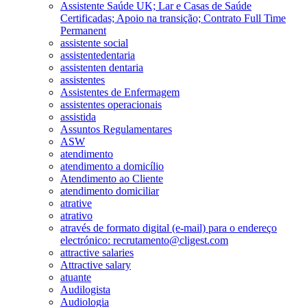
Assistente Saúde UK; Lar e Casas de Saúde
Certificadas; Apoio na transição; Contrato Full Time
Permanent
assistente social
assistentedentaria
assistenten dentaria
assistentes
Assistentes de Enfermagem
assistentes operacionais
assistida
Assuntos Regulamentares
ASW
atendimento
atendimento a domicílio
Atendimento ao Cliente
atendimento domiciliar
atrative
atrativo
através de formato digital (e-mail) para o endereço
electrónico: recrutamento@cligest.com
attractive salaries
Attractive salary
atuante
Audilogista
Audiologia