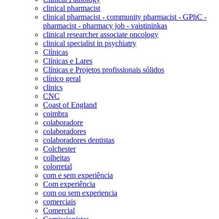
clinical pharmacist
clinical pharmacist - community pharmacist - GPhC -
pharmacist - pharmacy job - vaistininkas
clinical researcher associate oncology
clinical specialist in psychiatry
Clínicas
Clínicas e Lares
Clínicas e Projetos profissionais sólidos
clínico geral
clinics
CNC
Coast of England
coimbra
colaboradore
colaboradores
colaboradores dentistas
Colchester
colheitas
colorretal
com e sem experiência
Com experiência
com ou sem experiencia
comerciais
Comercial