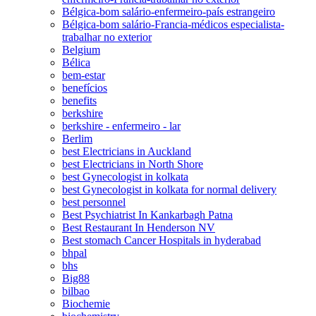
Bélgica-bom salário-enfermeiro-país estrangeiro
Bélgica-bom salário-Francia-médicos especialista-
trabalhar no exterior
Belgium
Bélica
bem-estar
benefícios
benefits
berkshire
berkshire - enfermeiro - lar
Berlim
best Electricians in Auckland
best Electricians in North Shore
best Gynecologist in kolkata
best Gynecologist in kolkata for normal delivery
best personnel
Best Psychiatrist In Kankarbagh Patna
Best Restaurant In Henderson NV
Best stomach Cancer Hospitals in hyderabad
bhpal
bhs
Big88
bilbao
Biochemie