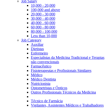
Job Salary
10,000 - 20,000
100,000 and above
20,000 - 30,000
30,000 - 40,000
40,000 - 60,000
60,000 - 80,000
80,000 - 100,000
Less than 10,000
Job Category
Auxiliar
Dietistas
Enfermeiro
Especialistas da Medicina Tradicional e Terapias
não convencionais
Farmacêutico
Fisioterapeutas e Profissionais Similares
Médico
Médico Dentista
Nutricionista
Optometristas e Ópticos
Outros Profissionais Técnicos da Medicina
Técnico de Farmácia
Vigilantes, Assistentes Médicos e Trabalhadores