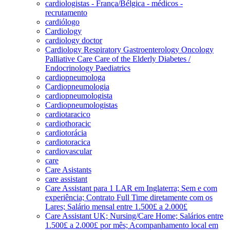
cardiologistas - França/Bélgica - médicos -
recrutamento
cardiólogo
Cardiology
cardiology doctor
Cardiology Respiratory Gastroenterology Oncology
Palliative Care Care of the Elderly Diabetes /
Endocrinology Paediatrics
cardiopneumologa
Cardiopneumologia
cardiopneumologista
Cardiopneumologistas
cardiotaracico
cardiothoracic
cardiotorácia
cardiotoracica
cardiovascular
care
Care Asistants
care assistant
Care Assistant para 1 LAR em Inglaterra; Sem e com
experiência; Contrato Full Time diretamente com os
Lares; Salário mensal entre 1.500£ a 2.000£
Care Assistant UK; Nursing/Care Home; Salários entre
1.500£ a 2.000£ por mês; Acompanhamento local em