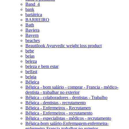
Band_4
bank
bariátrica
BARREIRO
Bath
Baviera
Bayern
beaches
Beautilook Ayurvedic weight loss product
bebe
belas
beleza
beleza e bem estar
belfast
belgia
Bélgica
Bélgica - bom salário - comprar - Francia - médico-
dentista - trabalhar no exterior
Bélgica - colaboradores - dentistas - Trabalho
Bélgica - dentistas - recrutamento
Bélgica - Enfermeiros - Recrutamen
Bélgica - Enfermeiros - recrutamento
Bélgica - especialistas - médicos - recrutamento
Bélgica-bom salário-Enfermagem-enfermeira-
enfermeiro-Francia-trabalhar no exterior