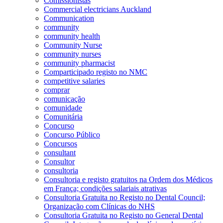
Comissionistas
Commercial electricians Auckland
Communication
community
community health
Community Nurse
community nurses
community pharmacist
Comparticipado registo no NMC
competitive salaries
comprar
comunicação
comunidade
Comunitária
Concurso
Concurso Público
Concursos
consultant
Consultor
consultoria
Consultoria e registo gratuitos na Ordem dos Médicos
em França; condições salariais atrativas
Consultoria Gratuita no Registo no Dental Council;
Organização com Clínicas do NHS
Consultoria Gratuita no Registo no General Dental