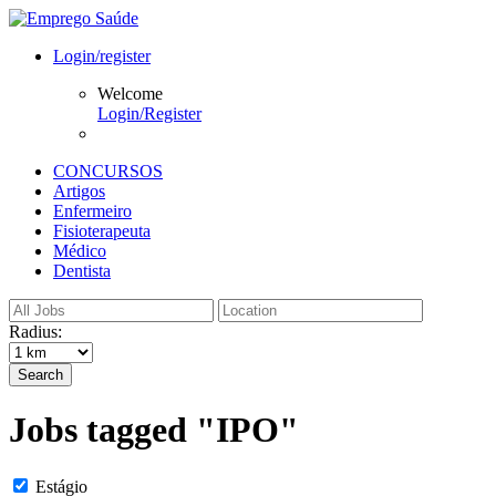
Login/register
Welcome
Login/Register
CONCURSOS
Artigos
Enfermeiro
Fisioterapeuta
Médico
Dentista
Radius:
Search
Jobs tagged "IPO"
Estágio