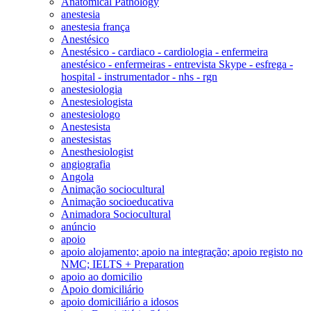
Anatomical Pathology
anestesia
anestesia frança
Anestésico
Anestésico - cardiaco - cardiologia - enfermeira
anestésico - enfermeiras - entrevista Skype - esfrega -
hospital - instrumentador - nhs - rgn
anestesiologia
Anestesiologista
anestesiologo
Anestesista
anestesistas
Anesthesiologist
angiografia
Angola
Animação sociocultural
Animação socioeducativa
Animadora Sociocultural
anúncio
apoio
apoio alojamento; apoio na integração; apoio registo no
NMC; IELTS + Preparation
apoio ao domicilio
Apoio domiciliário
apoio domiciliário a idosos