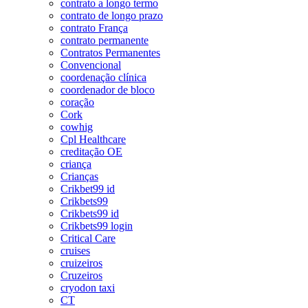
contrato a longo termo
contrato de longo prazo
contrato França
contrato permanente
Contratos Permanentes
Convencional
coordenação clínica
coordenador de bloco
coração
Cork
cowhig
Cpl Healthcare
creditação OE
criança
Crianças
Crikbet99 id
Crikbets99
Crikbets99 id
Crikbets99 login
Critical Care
cruises
cruizeiros
Cruzeiros
cryodon taxi
CT