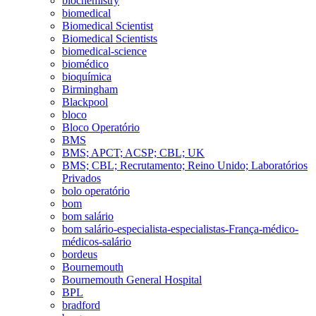
biochemistry
biomedical
Biomedical Scientist
Biomedical Scientists
biomedical-science
biomédico
bioquímica
Birmingham
Blackpool
bloco
Bloco Operatório
BMS
BMS; APCT; ACSP; CBL; UK
BMS; CBL; Recrutamento; Reino Unido; Laboratórios
Privados
bolo operatório
bom
bom salário
bom salário-especialista-especialistas-França-médico-
médicos-salário
bordeus
Bournemouth
Bournemouth General Hospital
BPL
bradford