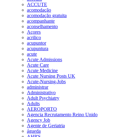
ACCUTE
acomodação
acomodação gratuita
acompanhante
aconselhamento
Açores
acrilico
acupuntor
acupuntura
acute
Acute Admissions
Acute Care
Acute Medicine
Acute Nursing Posts UK
Acute-Nursing-Jobs
administrar
Administrativo
Adult Psychiatry
Adults
AEROPORTO
Agencia Recrutamento Reino Unido
Agency Job
Agente de Geriatria
águeda
AHP'S