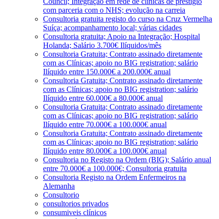
Council; Integração em rede de clínicas de prestígio
com parceria com o NHS; evolução na carreia
Consultoria gratuita registo do curso na Cruz Vermelha
Suíça; acompanhamento local; várias cidades
Consultoria gratuita; Apoio na Integração; Hospital
Holanda; Salário 3.700€ Ilíquidos/mês
Consultoria Gratuita; Contrato assinado diretamente
com as Clínicas; apoio no BIG registration; salário
Ilíquido entre 150.000€ a 200.000€ anual
Consultoria Gratuita; Contrato assinado diretamente
com as Clínicas; apoio no BIG registration; salário
Ilíquido entre 60.000€ a 80.000€ anual
Consultoria Gratuita; Contrato assinado diretamente
com as Clínicas; apoio no BIG registration; salário
Ilíquido entre 70.000€ a 100.000€ anual
Consultoria Gratuita; Contrato assinado diretamente
com as Clínicas; apoio no BIG registration; salário
Ilíquido entre 80.000€ a 100.000€ anual
Consultoria no Registo na Ordem (BIG); Salário anual
entre 70.000€ a 100.000€; Consultoria gratuita
Consultoria Registo na Ordem Enfermeiros na
Alemanha
Consultorio
consultorios privados
consumiveis clínicos