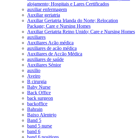
alojamento; Hospitais e Lares Certificados
auxiliar enfermagem
Auxiliar geriatria
Auxiliar Geriatria Irlanda do Norte; Relocation
Package; Care e Nursing Homes
Auxiliar Geriatria Reino Unido; Care e Nursing Homes
auxiliares
Auxiliares Ação médica
auxiliares de ação médica
Auxiliares de Acção Médica
auxiliares de saúde
Auxiliares Sénior
auxilio
Aveiro
B cirurgia
Baby Nurse
Back Office
back surgeon
backoffice
Bahrain
Baixo Alentejo
Band 5
band 5 nurse
band 6
band 6 positions