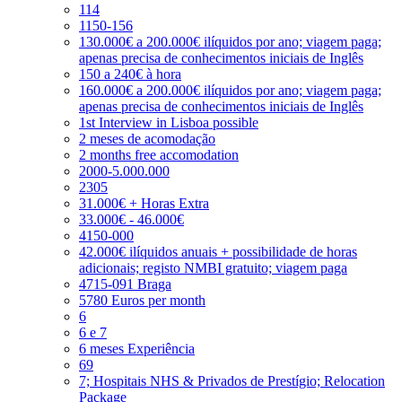
114
1150-156
130.000€ a 200.000€ ilíquidos por ano; viagem paga;
apenas precisa de conhecimentos iniciais de Inglês
150 a 240€ à hora
160.000€ a 200.000€ ilíquidos por ano; viagem paga;
apenas precisa de conhecimentos iniciais de Inglês
1st Interview in Lisboa possible
2 meses de acomodação
2 months free accomodation
2000-5.000.000
2305
31.000€ + Horas Extra
33.000€ - 46.000€
4150-000
42.000€ ilíquidos anuais + possibilidade de horas
adicionais; registo NMBI gratuito; viagem paga
4715-091 Braga
5780 Euros per month
6
6 e 7
6 meses Experiência
69
7; Hospitais NHS & Privados de Prestígio; Relocation
Package