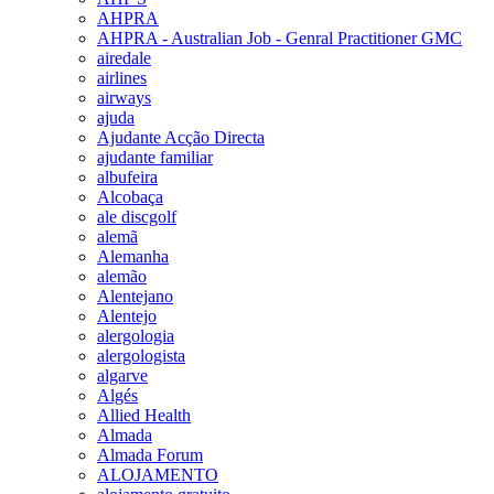
AHPRA
AHPRA - Australian Job - Genral Practitioner GMC
airedale
airlines
airways
ajuda
Ajudante Acção Directa
ajudante familiar
albufeira
Alcobaça
ale discgolf
alemã
Alemanha
alemão
Alentejano
Alentejo
alergologia
alergologista
algarve
Algés
Allied Health
Almada
Almada Forum
ALOJAMENTO