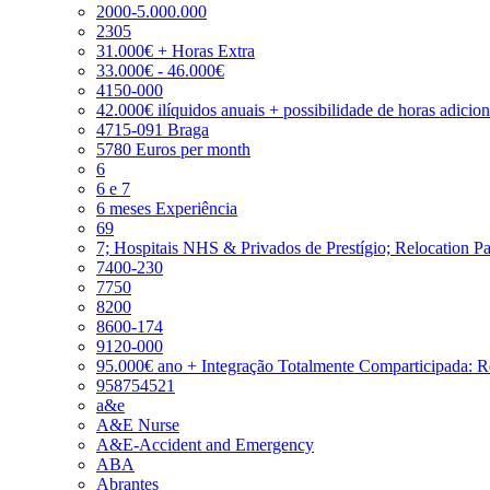
2000-5.000.000
2305
31.000€ + Horas Extra
33.000€ - 46.000€
4150-000
42.000€ ilíquidos anuais + possibilidade de horas adicio
4715-091 Braga
5780 Euros per month
6
6 e 7
6 meses Experiência
69
7; Hospitais NHS & Privados de Prestígio; Relocation P
7400-230
7750
8200
8600-174
9120-000
95.000€ ano + Integração Totalmente Comparticipada: 
958754521
a&e
A&E Nurse
A&E-Accident and Emergency
ABA
Abrantes