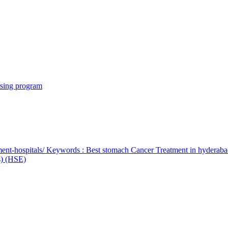
rsing program
ent-hospitals/ Keywords : Best stomach Cancer Treatment in hyderab
bs) (HSE)