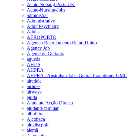
Acute Nursing Posts UK
Acute-Nursing-Jobs
administrar
Administrativo
Adult Psychiatry
Adults
AEROPORTO
Agencia Recrutamento Reino Unido
Agency Job
Agente de Geriatria
águeda
AHP'S
AHPRA
AHPRA - Australian Job - Genral Practitioner GMC
airedale
airlines
airways
ajuda
Ajudante Acção Directa
ajudante familiar
albufeira
Alcobaça
ale discgolf
alemã
Alemanha