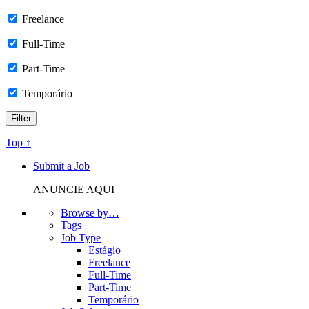
Freelance
Full-Time
Part-Time
Temporário
Top ↑
Submit a Job
ANUNCIE AQUI
Browse by…
Tags
Job Type
Estágio
Freelance
Full-Time
Part-Time
Temporário