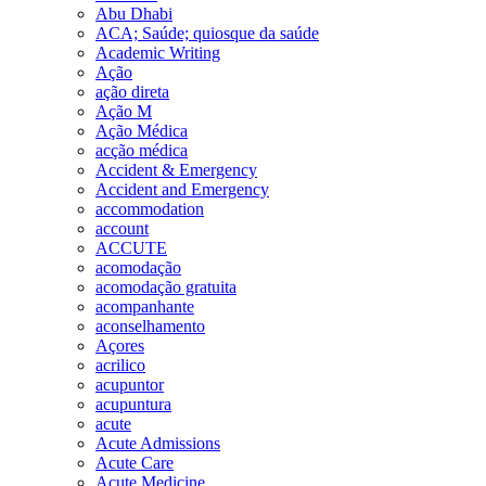
Abu Dhabi
ACA; Saúde; quiosque da saúde
Academic Writing
Ação
ação direta
Ação M
Ação Médica
acção médica
Accident & Emergency
Accident and Emergency
accommodation
account
ACCUTE
acomodação
acomodação gratuita
acompanhante
aconselhamento
Açores
acrilico
acupuntor
acupuntura
acute
Acute Admissions
Acute Care
Acute Medicine