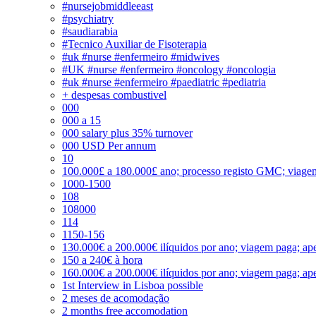
#nursejobmiddleeast
#psychiatry
#saudiarabia
#Tecnico Auxiliar de Fisoterapia
#uk #nurse #enfermeiro #midwives
#UK #nurse #enfermeiro #oncology #oncologia
#uk #nurse #enfermeiro #paediatric #pediatria
+ despesas combustivel
000
000 a 15
000 salary plus 35% turnover
000 USD Per annum
10
100.000£ a 180.000£ ano; processo registo GMC; viage
1000-1500
108
108000
114
1150-156
130.000€ a 200.000€ ilíquidos por ano; viagem paga; ape
150 a 240€ à hora
160.000€ a 200.000€ ilíquidos por ano; viagem paga; ape
1st Interview in Lisboa possible
2 meses de acomodação
2 months free accomodation