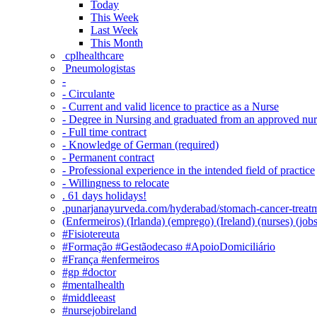
Today
This Week
Last Week
This Month
‎ cplhealthcare‬
Pneumologistas
-
- Circulante
- Current and valid licence to practice as a Nurse
- Degree in Nursing and graduated from an approved nu
- Full time contract
- Knowledge of German (required)
- Permanent contract
- Professional experience in the intended field of practice
- Willingness to relocate
. 61 days holidays!
.punarjanayurveda.com/hyderabad/stomach-cancer-treatm
(Enfermeiros) (Irlanda) (emprego) (Ireland) (nurses) (jo
#Fisiotereuta
#Formação #Gestãodecaso #ApoioDomiciliário
#França #enfermeiros
#gp #doctor
#mentalhealth
#middleeast
#nursejobireland