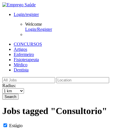
Login/register
Welcome
Login/Register
CONCURSOS
Artigos
Enfermeiro
Fisioterapeuta
Médico
Dentista
Radius:
Search
Jobs tagged "Consultorio"
Estágio