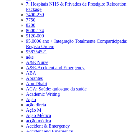
7; Hospitais NHS & Privados de Prestígio; Relocation
Package
7400-230
7750
8200
8600-174
9120-000
95.000€ ano + Integração Totalmente Comparticipada:
Registo Ordem
958754521
a&e
A&E Nurse
A&E-Accident and Emergency
ABA
Abrantes
Abu Dhabi
ACA; Saúde; quiosque da saúde
Academic Writing
Ação
ação direta
Ação M
Ação Médica
acção médica
Accident & Emergency
Accident and Emergency