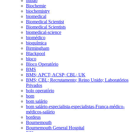
bilbao
Biochemie
biochemistry
biomedical
Biomedical Scientist
Biomedical Scientists
biomedical-science
biomédico
bioquímica
Birmingham
Blackpool
bloco
Bloco Operatório
BMS
BMS; APCT; ACSP; CBL; UK
BMS; CBL; Recrutamento; Reino Unido; Laboratórios
Privados
bolo operatório
bom
bom salário
bom salário-especialista-especialistas-França-médico-
médicos-salário
bordeus
Bournemouth
Bournemouth General Hospital