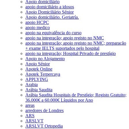
Apoio domiciliário
apoio domiciliário a idosos
Apoio Domiciliário Sénior
Apoio domiciliário. Geriatría.
apoio HCPC
apoio medico
apoio na equivalência do curso
apoio na integração; apoio registo no NMC
apoio na integração; apoio registo no NMC; preparação
+ exame IELTS suportados pelo hospital
apoio na integração; Hospital Privado de prestígio
Apoio no Alojamento
Apoio Sénior
Apotek Online
Apotek Terpercaya
APPLYING
Arabia
Arábia Saudita
Arábia Saudita Hospitais de Prestígio; Registo Gratuito;
36.000€ a 60.000€ Líquidos por Ano
areas
arredores de Londres
ARS
ARSLVT
ARSLVT Ortopedia