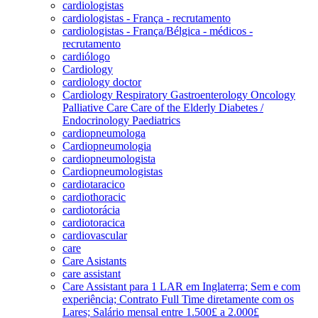
cardiologistas
cardiologistas - França - recrutamento
cardiologistas - França/Bélgica - médicos -
recrutamento
cardiólogo
Cardiology
cardiology doctor
Cardiology Respiratory Gastroenterology Oncology
Palliative Care Care of the Elderly Diabetes /
Endocrinology Paediatrics
cardiopneumologa
Cardiopneumologia
cardiopneumologista
Cardiopneumologistas
cardiotaracico
cardiothoracic
cardiotorácia
cardiotoracica
cardiovascular
care
Care Asistants
care assistant
Care Assistant para 1 LAR em Inglaterra; Sem e com
experiência; Contrato Full Time diretamente com os
Lares; Salário mensal entre 1.500£ a 2.000£