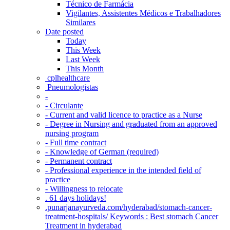
Técnico de Farmácia
Vigilantes, Assistentes Médicos e Trabalhadores
Similares
Date posted
Today
This Week
Last Week
This Month
‎ cplhealthcare‬
Pneumologistas
-
- Circulante
- Current and valid licence to practice as a Nurse
- Degree in Nursing and graduated from an approved
nursing program
- Full time contract
- Knowledge of German (required)
- Permanent contract
- Professional experience in the intended field of
practice
- Willingness to relocate
. 61 days holidays!
.punarjanayurveda.com/hyderabad/stomach-cancer-
treatment-hospitals/ Keywords : Best stomach Cancer
Treatment in hyderabad