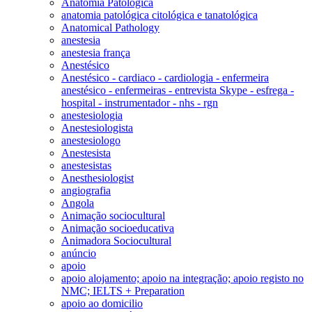
Anatomia Patológica
anatomia patológica citológica e tanatológica
Anatomical Pathology
anestesia
anestesia frança
Anestésico
Anestésico - cardiaco - cardiologia - enfermeira
anestésico - enfermeiras - entrevista Skype - esfrega -
hospital - instrumentador - nhs - rgn
anestesiologia
Anestesiologista
anestesiologo
Anestesista
anestesistas
Anesthesiologist
angiografia
Angola
Animação sociocultural
Animação socioeducativa
Animadora Sociocultural
anúncio
apoio
apoio alojamento; apoio na integração; apoio registo no
NMC; IELTS + Preparation
apoio ao domicilio