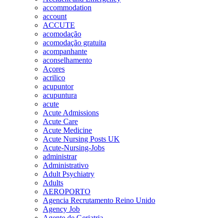
accommodation
account
ACCUTE
acomodação
acomodação gratuita
acompanhante
aconselhamento
Açores
acrilico
acupuntor
acupuntura
acute
Acute Admissions
Acute Care
Acute Medicine
Acute Nursing Posts UK
Acute-Nursing-Jobs
administrar
Administrativo
Adult Psychiatry
Adults
AEROPORTO
Agencia Recrutamento Reino Unido
Agency Job
Agente de Geriatria