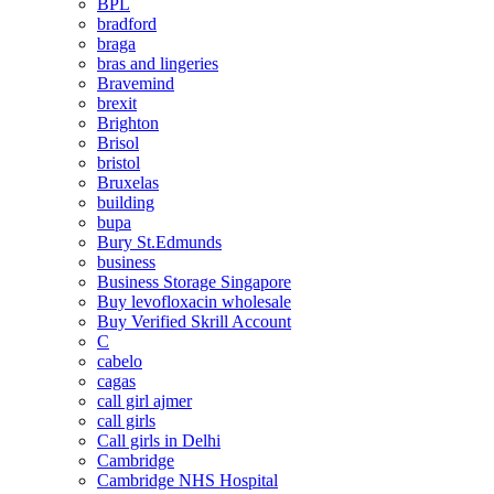
BPL
bradford
braga
bras and lingeries
Bravemind
brexit
Brighton
Brisol
bristol
Bruxelas
building
bupa
Bury St.Edmunds
business
Business Storage Singapore
Buy levofloxacin wholesale
Buy Verified Skrill Account
C
cabelo
cagas
call girl ajmer
call girls
Call girls in Delhi
Cambridge
Cambridge NHS Hospital