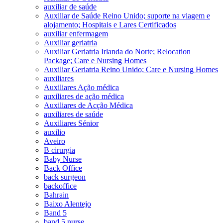
auxiliar de saúde
Auxiliar de Saúde Reino Unido; suporte na viagem e
alojamento; Hospitais e Lares Certificados
auxiliar enfermagem
Auxiliar geriatria
Auxiliar Geriatria Irlanda do Norte; Relocation
Package; Care e Nursing Homes
Auxiliar Geriatria Reino Unido; Care e Nursing Homes
auxiliares
Auxiliares Ação médica
auxiliares de ação médica
Auxiliares de Acção Médica
auxiliares de saúde
Auxiliares Sénior
auxilio
Aveiro
B cirurgia
Baby Nurse
Back Office
back surgeon
backoffice
Bahrain
Baixo Alentejo
Band 5
band 5 nurse