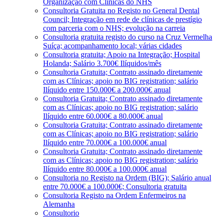
Organização com Clínicas do NHS
Consultoria Gratuita no Registo no General Dental
Council; Integração em rede de clínicas de prestígio
com parceria com o NHS; evolução na carreia
Consultoria gratuita registo do curso na Cruz Vermelha
Suíça; acompanhamento local; várias cidades
Consultoria gratuita; Apoio na Integração; Hospital
Holanda; Salário 3.700€ Ilíquidos/mês
Consultoria Gratuita; Contrato assinado diretamente
com as Clínicas; apoio no BIG registration; salário
Ilíquido entre 150.000€ a 200.000€ anual
Consultoria Gratuita; Contrato assinado diretamente
com as Clínicas; apoio no BIG registration; salário
Ilíquido entre 60.000€ a 80.000€ anual
Consultoria Gratuita; Contrato assinado diretamente
com as Clínicas; apoio no BIG registration; salário
Ilíquido entre 70.000€ a 100.000€ anual
Consultoria Gratuita; Contrato assinado diretamente
com as Clínicas; apoio no BIG registration; salário
Ilíquido entre 80.000€ a 100.000€ anual
Consultoria no Registo na Ordem (BIG); Salário anual
entre 70.000€ a 100.000€; Consultoria gratuita
Consultoria Registo na Ordem Enfermeiros na
Alemanha
Consultorio