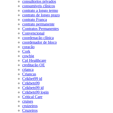
consultorios privados
consumiveis clínicos
contrato a longo termo
contrato de longo prazo
contrato França
contrato permanente
Contratos Permanentes
Convencional
coordenação clínica
coordenador de bloco
coração
Cork
cowhig
Cpl Healthcare
creditação OE
criança
Crianças
Crikbet99 id
Crikbets99
Crikbets99 id
Crikbets99 login
Critical Care
cruises
cruizeiros
Cruzeiros