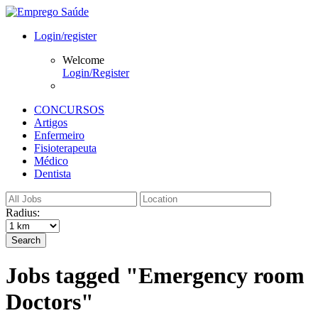
Login/register
Welcome
Login/Register
CONCURSOS
Artigos
Enfermeiro
Fisioterapeuta
Médico
Dentista
Radius:
Search
Jobs tagged "Emergency room
Doctors"