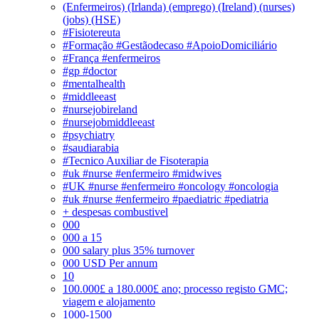
(Enfermeiros) (Irlanda) (emprego) (Ireland) (nurses)
(jobs) (HSE)
#Fisiotereuta
#Formação #Gestãodecaso #ApoioDomiciliário
#França #enfermeiros
#gp #doctor
#mentalhealth
#middleeast
#nursejobireland
#nursejobmiddleeast
#psychiatry
#saudiarabia
#Tecnico Auxiliar de Fisoterapia
#uk #nurse #enfermeiro #midwives
#UK #nurse #enfermeiro #oncology #oncologia
#uk #nurse #enfermeiro #paediatric #pediatria
+ despesas combustivel
000
000 a 15
000 salary plus 35% turnover
000 USD Per annum
10
100.000£ a 180.000£ ano; processo registo GMC;
viagem e alojamento
1000-1500