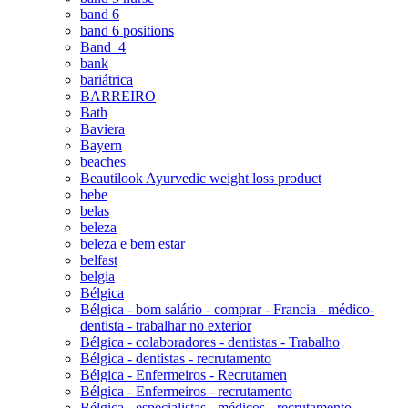
band 6
band 6 positions
Band_4
bank
bariátrica
BARREIRO
Bath
Baviera
Bayern
beaches
Beautilook Ayurvedic weight loss product
bebe
belas
beleza
beleza e bem estar
belfast
belgia
Bélgica
Bélgica - bom salário - comprar - Francia - médico-
dentista - trabalhar no exterior
Bélgica - colaboradores - dentistas - Trabalho
Bélgica - dentistas - recrutamento
Bélgica - Enfermeiros - Recrutamen
Bélgica - Enfermeiros - recrutamento
Bélgica - especialistas - médicos - recrutamento