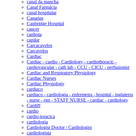
canal da mancha
Canal Farmácia
canal hospitalar
Canarias
Canbridge Hospital
cancer
canhota
capilar
Carcacavelos
Carcavelos
Cardiac
Cardiac - cardio - Cardiology - cardiothoracic -
cardiovascular - cath lab - CCU - CICU - perfusionist
Cardiac and Respiratory Physiology
Cardiac Nurses
Cardiac Physiology
cardiaco
cardiaco - cardiologia - enfermeira - hospital - inglaterra
- nurse - rgn - STAFF NURSE - cardiac - cardiology
Cardiff
cardio
cardio-toracica
cardiologia
Cardiologist Doctor / Cardiologist
cardiologista