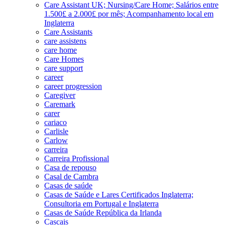
Care Assistant UK; Nursing/Care Home; Salários entre
1.500£ a 2.000£ por mês; Acompanhamento local em
Inglaterra
Care Assistants
care assistens
care home
Care Homes
care support
career
career progression
Caregiver
Caremark
carer
cariaco
Carlisle
Carlow
carreira
Carreira Profissional
Casa de repouso
Casal de Cambra
Casas de saúde
Casas de Saúde e Lares Certificados Inglaterra;
Consultoria em Portugal e Inglaterra
Casas de Saúde República da Irlanda
Cascais