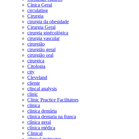
Cínica Geral
circulating
Cirurgia
cirurgia da obesidade
Cirurgia Geral
cirurgia ginécológica
cirurgia vascular
cirurgião
cirurgião geral
cirurgião oral
cirurgica
Citologia
city
Cleveland
cliente
clincal analysis
clinic
Clinic Practice Facilitators
clinica
clinica dentária
clinica dentaria na frança
clínica geral
clínica médica
Clinical
clinical instructor