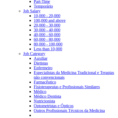
Part-Time
Temporário
Job Salary
10,000 - 20,000
100,000 and above
20,000 - 30,000
30,000 - 40,000
40,000 - 60,000
60,000 - 80,000
80,000 - 100,000
Less than 10,000
Job Category
Auxiliar
Dietistas
Enfermeiro
Especialistas da Medicina Tradicional e Terapias
não convencionais
Farmacêutico
Fisioterapeutas e Profissionais Similares
Médico
Médico Dentista
Nutricionista
Optometristas e Ópticos
Outros Profissionais Técnicos da Medicina