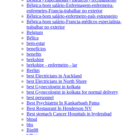
Bélgica-bom salário-Enfermagem-enfermeira-
enfermeiro-Francia-trabalhar no exterior
Bélgica-bom salário-enfermeiro-país estrangeiro
Bélgica-bom salário-Francia-médicos especialista-
trabalhar no exterior
Belgium
Bélica
bem-estar
benefícios
benefits
berkshire
berkshire - enfermeiro - lar
Berlim
best Electricians in Auckland
best Electricians in North Shore
best Gynecologist in kolkata
best Gynecologist in kolkata for normal delivery
best personnel
Best Psychiatrist In Kankarbagh Patna
Best Restaurant In Henderson NV
Best stomach Cancer Hospitals in hyderabad
bhpal
bhs
Big88