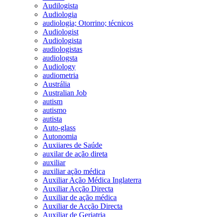
Audilogista
Audiologia
audiologia; Otorrino; técnicos
Audiologist
Audiologista
audiologistas
audiologsta
Audiology
audiometria
Austrália
Australian Job
autism
autismo
autista
Auto-glass
Autonomia
Auxiiares de Saúde
auxilar de ação direta
auxiliar
auxiliar ação médica
Auxiliar Ação Médica Inglaterra
Auxiliar Acção Directa
Auxiliar de ação médica
Auxiliar de Acção Directa
Auxiliar de Geriatria