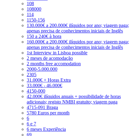
108
108000
114
1150-156
130.000€ a 200.000€ ilíquidos por ano; viagem paga;
apenas precisa de conhecimentos iniciais de Inglês
150 a 240€ à hora
160.000€ a 200.000€ ilíquidos por ano; viagem paga;
apenas precisa de conhecimentos iniciais de Inglês
1st Interview in Lisboa possible
2 meses de acomodação
2 months free accomodation
2000-5.000.000
2305
31.000€ + Horas Extra
33.000€ - 46.000€
4150-000
42.000€ ilíquidos anuais + possibilidade de horas
adicionais; registo NMBI gratuito; viagem paga
4715-091 Braga
5780 Euros per month
6
6 e 7
6 meses Experiência
69