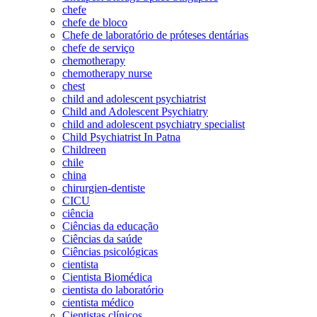
chefe
chefe de bloco
Chefe de laboratório de próteses dentárias
chefe de serviço
chemotherapy
chemotherapy nurse
chest
child and adolescent psychiatrist
Child and Adolescent Psychiatry
child and adolescent psychiatry specialist
Child Psychiatrist In Patna
Childreen
chile
china
chirurgien-dentiste
CICU
ciência
Ciências da educação
Ciências da saúde
Ciências psicológicas
cientista
Cientista Biomédica
cientista do laboratório
cientista médico
Cientistas clínicos