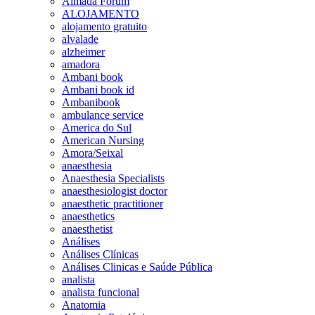
Almada Forum
ALOJAMENTO
alojamento gratuito
alvalade
alzheimer
amadora
Ambani book
Ambani book id
Ambanibook
ambulance service
America do Sul
American Nursing
Amora/Seixal
anaesthesia
Anaesthesia Specialists
anaesthesiologist doctor
anaesthetic practitioner
anaesthetics
anaesthetist
Análises
Análises Clínicas
Análises Clinicas e Saúde Pública
analista
analista funcional
Anatomia