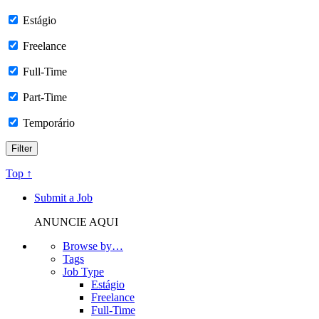
Estágio
Freelance
Full-Time
Part-Time
Temporário
Top ↑
Submit a Job
ANUNCIE AQUI
Browse by…
Tags
Job Type
Estágio
Freelance
Full-Time