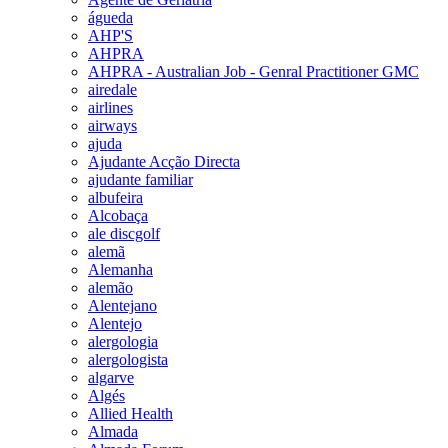
águeda
AHP'S
AHPRA
AHPRA - Australian Job - Genral Practitioner GMC
airedale
airlines
airways
ajuda
Ajudante Acção Directa
ajudante familiar
albufeira
Alcobaça
ale discgolf
alemã
Alemanha
alemão
Alentejano
Alentejo
alergologia
alergologista
algarve
Algés
Allied Health
Almada