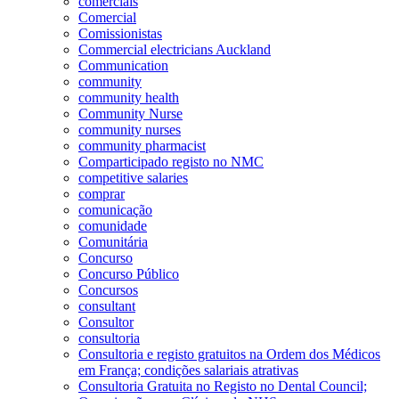
comerciais
Comercial
Comissionistas
Commercial electricians Auckland
Communication
community
community health
Community Nurse
community nurses
community pharmacist
Comparticipado registo no NMC
competitive salaries
comprar
comunicação
comunidade
Comunitária
Concurso
Concurso Público
Concursos
consultant
Consultor
consultoria
Consultoria e registo gratuitos na Ordem dos Médicos
em França; condições salariais atrativas
Consultoria Gratuita no Registo no Dental Council;