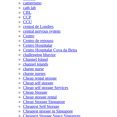
cateterismo
cath lab
CBL
CCP
CCU
central de Londres
central nervous system
Centro
Centro de repouso
Centro Hospitalar
Centro Hospitalar Cova da Beira
challenging bhavior
Channel Island
channel islands
charge nurse
charge nurses
Cheap rental storage
Cheap self storage
Cheap self storage Services
Cheap Storage
Cheap storage rental
Cheap Storage Singapore
Cheapest Self Storage
Cheapest storage in Singapore
Cheapest Storage Space Singapore