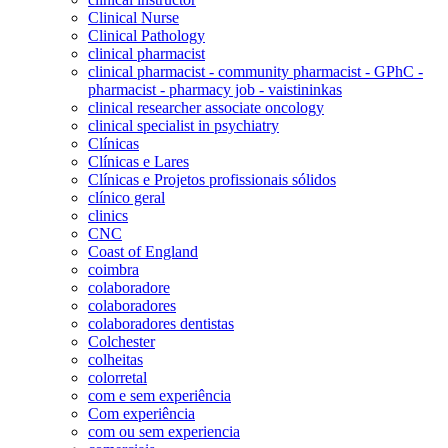
Clinical Nurse
Clinical Pathology
clinical pharmacist
clinical pharmacist - community pharmacist - GPhC -
pharmacist - pharmacy job - vaistininkas
clinical researcher associate oncology
clinical specialist in psychiatry
Clínicas
Clínicas e Lares
Clínicas e Projetos profissionais sólidos
clínico geral
clinics
CNC
Coast of England
coimbra
colaboradore
colaboradores
colaboradores dentistas
Colchester
colheitas
colorretal
com e sem experiência
Com experiência
com ou sem experiencia