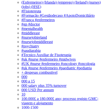
(Enfermeiros) (Irlanda) (emprego) (Ireland) (nurses)
(jobs) (HSE)
#Fisiotereuta
#Formação #Gestãodecaso #ApoioDomiciliário
#França #enfermeiros
#gp #doctor
#mentalhealth
#middleeast
#nursejobireland
#nursejobmiddleeast
#psychiatry
#saudiarabia
#Tecnico Auxiliar de Fisoterapia
#uk #nurse #enfermeiro #midwives
#UK #nurse #enfermeiro #oncology #oncologia
#uk #nurse #enfermeiro #paediatric #pediatria
+ despesas combustivel
000
000 a 15
000 salary plus 35% turnover
000 USD Per annum
10
100.000£ a 180.000£ ano; processo registo GMC;
viagem e alojamento
1000-1500