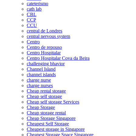
cateterismo
cath lab
CBL
CCP
CCU
central de Londres
central nervous system
Centro
Centro de repouso
Centro Hospitalar
Centro Hospitalar Cova da Beira
challenging bhavior
Channel Island
channel islands
charge nurse
charge nurses
Cheap rental storage
Cheap self storage
Cheap self storage Services
Cheap Storage
Cheap storage rental
Cheap Storage Singapore
Cheapest Self Storage
Cheapest storage in Singapore
Cheapest Storage Space Singapore