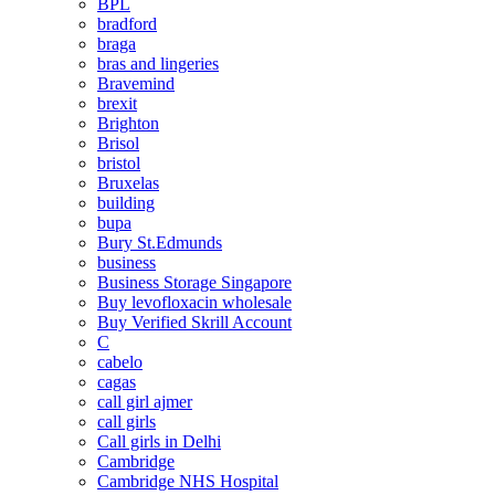
BPL
bradford
braga
bras and lingeries
Bravemind
brexit
Brighton
Brisol
bristol
Bruxelas
building
bupa
Bury St.Edmunds
business
Business Storage Singapore
Buy levofloxacin wholesale
Buy Verified Skrill Account
C
cabelo
cagas
call girl ajmer
call girls
Call girls in Delhi
Cambridge
Cambridge NHS Hospital