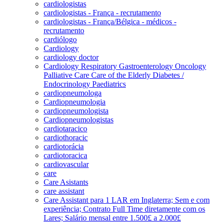
cardiologistas
cardiologistas - França - recrutamento
cardiologistas - França/Bélgica - médicos -
recrutamento
cardiólogo
Cardiology
cardiology doctor
Cardiology Respiratory Gastroenterology Oncology
Palliative Care Care of the Elderly Diabetes /
Endocrinology Paediatrics
cardiopneumologa
Cardiopneumologia
cardiopneumologista
Cardiopneumologistas
cardiotaracico
cardiothoracic
cardiotorácia
cardiotoracica
cardiovascular
care
Care Asistants
care assistant
Care Assistant para 1 LAR em Inglaterra; Sem e com
experiência; Contrato Full Time diretamente com os
Lares; Salário mensal entre 1.500£ a 2.000£