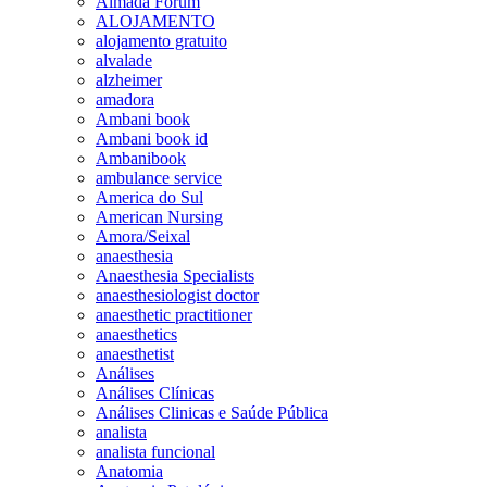
Almada Forum
ALOJAMENTO
alojamento gratuito
alvalade
alzheimer
amadora
Ambani book
Ambani book id
Ambanibook
ambulance service
America do Sul
American Nursing
Amora/Seixal
anaesthesia
Anaesthesia Specialists
anaesthesiologist doctor
anaesthetic practitioner
anaesthetics
anaesthetist
Análises
Análises Clínicas
Análises Clinicas e Saúde Pública
analista
analista funcional
Anatomia