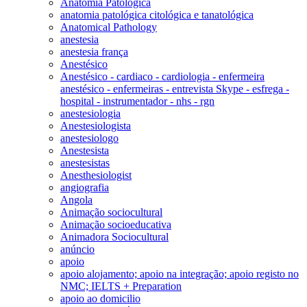
Anatomia Patológica
anatomia patológica citológica e tanatológica
Anatomical Pathology
anestesia
anestesia frança
Anestésico
Anestésico - cardiaco - cardiologia - enfermeira
anestésico - enfermeiras - entrevista Skype - esfrega -
hospital - instrumentador - nhs - rgn
anestesiologia
Anestesiologista
anestesiologo
Anestesista
anestesistas
Anesthesiologist
angiografia
Angola
Animação sociocultural
Animação socioeducativa
Animadora Sociocultural
anúncio
apoio
apoio alojamento; apoio na integração; apoio registo no
NMC; IELTS + Preparation
apoio ao domicilio