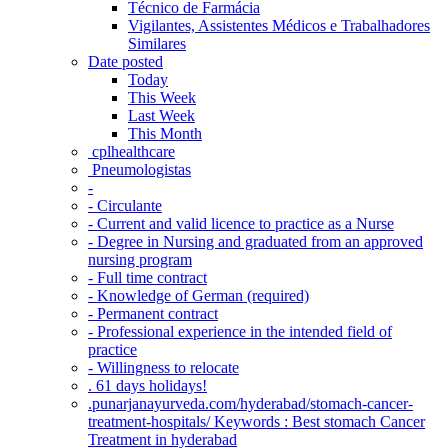
Técnico de Farmácia
Vigilantes, Assistentes Médicos e Trabalhadores
Similares
Date posted
Today
This Week
Last Week
This Month
‎ cplhealthcare‬
Pneumologistas
-
- Circulante
- Current and valid licence to practice as a Nurse
- Degree in Nursing and graduated from an approved
nursing program
- Full time contract
- Knowledge of German (required)
- Permanent contract
- Professional experience in the intended field of
practice
- Willingness to relocate
. 61 days holidays!
.punarjanayurveda.com/hyderabad/stomach-cancer-
treatment-hospitals/ Keywords : Best stomach Cancer
Treatment in hyderabad