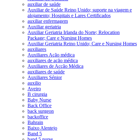
auxiliar de saúde
Auxiliar de Saúde Reino Unido; suporte na viagem e
alojamento; Hospitais e Lares Certificados
auxiliar enfermagem
Auxiliar geriatria
Auxiliar Geriatria Irlanda do Norte; Relocation
Package; Care e Nursing Homes
Auxiliar Geriatria Reino Unido; Care e Nursing Homes
auxiliares
Auxiliares Ação médica
auxiliares de ação médica
Auxiliares de Acção Médica
auxiliares de saúde
Auxiliares Sénior
auxilio
Aveiro
B cirurgia
Baby Nurse
Back Office
back surgeon
backoffice
Bahrain
Baixo Alentejo
Band 5
band 5 nurse