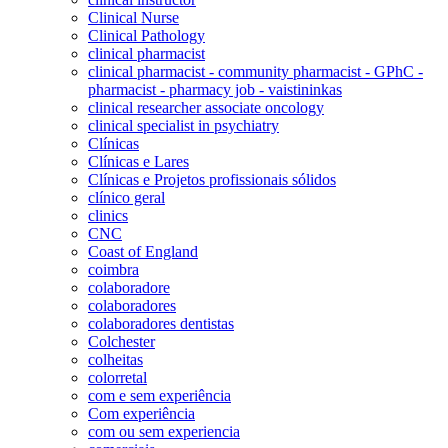
Clinical Nurse
Clinical Pathology
clinical pharmacist
clinical pharmacist - community pharmacist - GPhC -
pharmacist - pharmacy job - vaistininkas
clinical researcher associate oncology
clinical specialist in psychiatry
Clínicas
Clínicas e Lares
Clínicas e Projetos profissionais sólidos
clínico geral
clinics
CNC
Coast of England
coimbra
colaboradore
colaboradores
colaboradores dentistas
Colchester
colheitas
colorretal
com e sem experiência
Com experiência
com ou sem experiencia