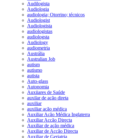
Audilogista
Audiologia
audiologia; Otorrino; técnicos
Audiologist
Audiologista
audiologistas
audiologsta
Audiology
audiometria
Austrália
Australian Job
autism
autismo
autista
Auto-glass
Autonomia
Auxiiares de Saúde
auxilar de ação direta
auxiliar
auxiliar ação médica
Auxiliar Ação Médica Inglaterra
Auxiliar Acção Directa
Auxiliar de ação médica
Auxiliar de Acção Directa
Auxiliar de Geriatria