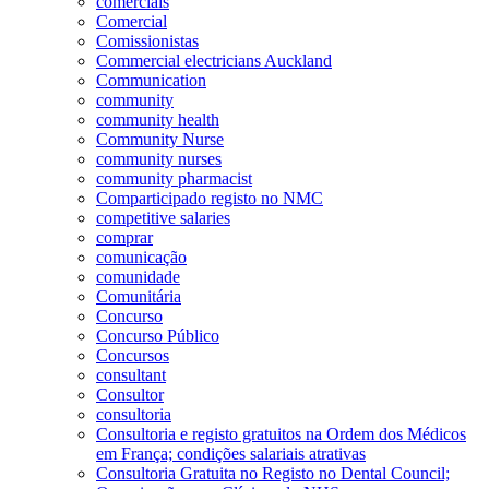
comerciais
Comercial
Comissionistas
Commercial electricians Auckland
Communication
community
community health
Community Nurse
community nurses
community pharmacist
Comparticipado registo no NMC
competitive salaries
comprar
comunicação
comunidade
Comunitária
Concurso
Concurso Público
Concursos
consultant
Consultor
consultoria
Consultoria e registo gratuitos na Ordem dos Médicos
em França; condições salariais atrativas
Consultoria Gratuita no Registo no Dental Council;