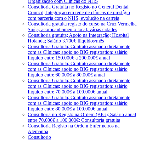
Organização com Clínicas do NHS
Consultoria Gratuita no Registo no General Dental
Council; Integração em rede de clínicas de prestígio
com parceria com o NHS; evolução na carreia
Consultoria gratuita registo do curso na Cruz Vermelha
Suíça; acompanhamento local; várias cidades
Consultoria gratuita; Apoio na Integração; Hospital
Holanda; Salário 3.700€ Ilíquidos/mês
Consultoria Gratuita; Contrato assinado diretamente
com as Clínicas; apoio no BIG registration; salário
Ilíquido entre 150.000€ a 200.000€ anual
Consultoria Gratuita; Contrato assinado diretamente
com as Clínicas; apoio no BIG registration; salário
Ilíquido entre 60.000€ a 80.000€ anual
Consultoria Gratuita; Contrato assinado diretamente
com as Clínicas; apoio no BIG registration; salário
Ilíquido entre 70.000€ a 100.000€ anual
Consultoria Gratuita; Contrato assinado diretamente
com as Clínicas; apoio no BIG registration; salário
Ilíquido entre 80.000€ a 100.000€ anual
Consultoria no Registo na Ordem (BIG); Salário anual
entre 70.000€ a 100.000€; Consultoria gratuita
Consultoria Registo na Ordem Enfermeiros na
Alemanha
Consultorio