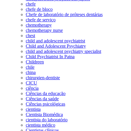
chefe
chefe de bloco
Chefe de laboratório de próteses dentárias
chefe de serviço
chemotherapy
chemotherapy nurse
chest
child and adolescent psychiatrist
Child and Adolescent Psychiatry
child and adolescent psychiatry specialist
Child Psychiatrist In Patna
Childreen
chile
china
chirurgien-dentiste
CICU
ciência
Ciências da educação
Ciências da saúde
Ciências psicológicas
cientista
Cientista Biomédica
cientista do laboratório
cientista médico
Cientistas clínicos