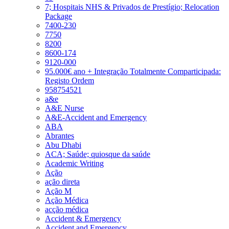
7; Hospitais NHS & Privados de Prestígio; Relocation
Package
7400-230
7750
8200
8600-174
9120-000
95.000€ ano + Integração Totalmente Comparticipada:
Registo Ordem
958754521
a&e
A&E Nurse
A&E-Accident and Emergency
ABA
Abrantes
Abu Dhabi
ACA; Saúde; quiosque da saúde
Academic Writing
Ação
ação direta
Ação M
Ação Médica
acção médica
Accident & Emergency
Accident and Emergency