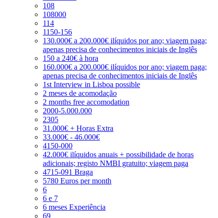
108
108000
114
1150-156
130.000€ a 200.000€ ilíquidos por ano; viagem paga;
apenas precisa de conhecimentos iniciais de Inglês
150 a 240€ à hora
160.000€ a 200.000€ ilíquidos por ano; viagem paga;
apenas precisa de conhecimentos iniciais de Inglês
1st Interview in Lisboa possible
2 meses de acomodação
2 months free accomodation
2000-5.000.000
2305
31.000€ + Horas Extra
33.000€ - 46.000€
4150-000
42.000€ ilíquidos anuais + possibilidade de horas
adicionais; registo NMBI gratuito; viagem paga
4715-091 Braga
5780 Euros per month
6
6 e 7
6 meses Experiência
69