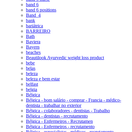
band 6
band 6 positions
Band_4
bank
bariátrica
BARREIRO
Bath
Baviera
Bayern
beaches
Beautilook Ayurvedic weight loss product
bebe
belas
beleza
beleza e bem estar
belfast
belgia
Bélgica
Bélgica - bom salário - comprar - Francia - médico-
dentista - trabalhar no exterior
Bélgica - colaboradores - dentistas - Trabalho
Bélgica - dentistas - recrutamento
Bélgica - Enfermeiros - Recrutamen
Bélgica - Enfermeiros - recrutamento
Bélgica - especialistas - médicos - recrutamento