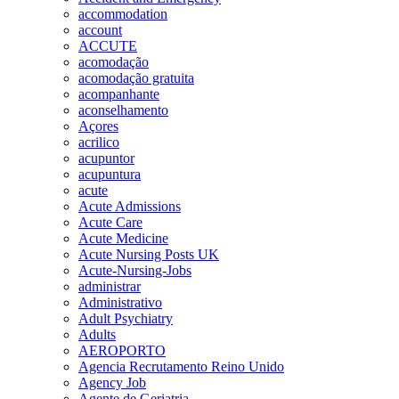
accommodation
account
ACCUTE
acomodação
acomodação gratuita
acompanhante
aconselhamento
Açores
acrilico
acupuntor
acupuntura
acute
Acute Admissions
Acute Care
Acute Medicine
Acute Nursing Posts UK
Acute-Nursing-Jobs
administrar
Administrativo
Adult Psychiatry
Adults
AEROPORTO
Agencia Recrutamento Reino Unido
Agency Job
Agente de Geriatria