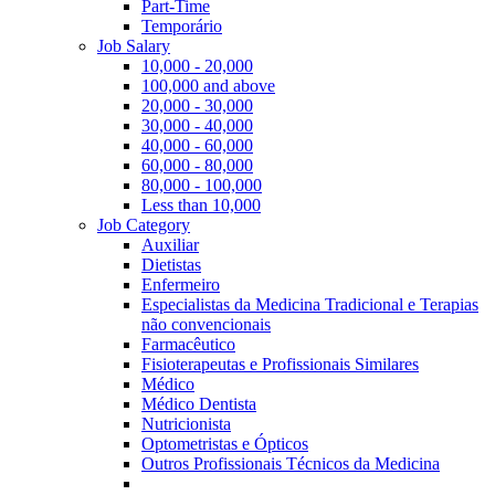
Part-Time
Temporário
Job Salary
10,000 - 20,000
100,000 and above
20,000 - 30,000
30,000 - 40,000
40,000 - 60,000
60,000 - 80,000
80,000 - 100,000
Less than 10,000
Job Category
Auxiliar
Dietistas
Enfermeiro
Especialistas da Medicina Tradicional e Terapias
não convencionais
Farmacêutico
Fisioterapeutas e Profissionais Similares
Médico
Médico Dentista
Nutricionista
Optometristas e Ópticos
Outros Profissionais Técnicos da Medicina