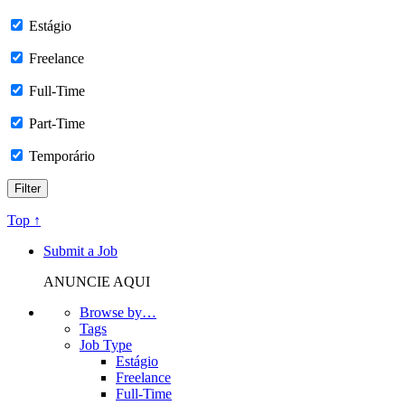
Estágio
Freelance
Full-Time
Part-Time
Temporário
Top ↑
Submit a Job
ANUNCIE AQUI
Browse by…
Tags
Job Type
Estágio
Freelance
Full-Time