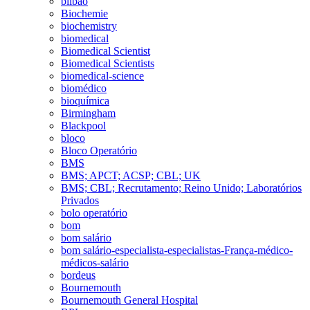
bilbao
Biochemie
biochemistry
biomedical
Biomedical Scientist
Biomedical Scientists
biomedical-science
biomédico
bioquímica
Birmingham
Blackpool
bloco
Bloco Operatório
BMS
BMS; APCT; ACSP; CBL; UK
BMS; CBL; Recrutamento; Reino Unido; Laboratórios
Privados
bolo operatório
bom
bom salário
bom salário-especialista-especialistas-França-médico-
médicos-salário
bordeus
Bournemouth
Bournemouth General Hospital