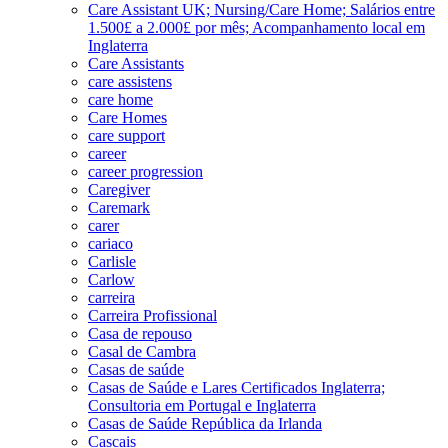
Care Assistant UK; Nursing/Care Home; Salários entre
1.500£ a 2.000£ por mês; Acompanhamento local em
Inglaterra
Care Assistants
care assistens
care home
Care Homes
care support
career
career progression
Caregiver
Caremark
carer
cariaco
Carlisle
Carlow
carreira
Carreira Profissional
Casa de repouso
Casal de Cambra
Casas de saúde
Casas de Saúde e Lares Certificados Inglaterra;
Consultoria em Portugal e Inglaterra
Casas de Saúde República da Irlanda
Cascais