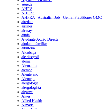
águeda
AHP'S
AHPRA
AHPRA - Australian Job - Genral Practitioner GMC
airedale
airlines
airways
ajuda
Ajudante Acção Directa
ajudante familiar
albufeira
Alcobaça
ale discgolf
alemã
Alemanha
alemão
Alentejano
Alentejo
alergologia
alergologista
algarve
Algés
Allied Health
Almada