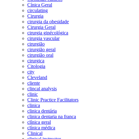
Cínica Geral
circulating
Cirurgia
cirurgia da obesidade
Cirurgia Geral
cirurgia ginécológica
cirurgia vascular
cirurgião
cirurgião geral
cirurgião oral
cirurgica
Citologia
city
Cleveland
cliente
clincal analysis
clinic
Clinic Practice Facilitators
clinica
clinica dentária
clinica dentaria na frança
clínica geral
clínica médica
Clinical
clinical instructor