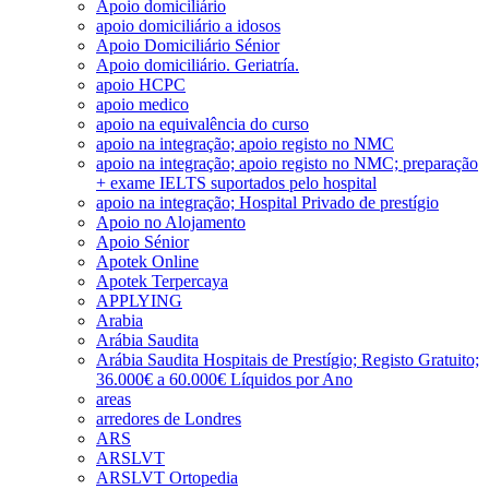
Apoio domiciliário
apoio domiciliário a idosos
Apoio Domiciliário Sénior
Apoio domiciliário. Geriatría.
apoio HCPC
apoio medico
apoio na equivalência do curso
apoio na integração; apoio registo no NMC
apoio na integração; apoio registo no NMC; preparação
+ exame IELTS suportados pelo hospital
apoio na integração; Hospital Privado de prestígio
Apoio no Alojamento
Apoio Sénior
Apotek Online
Apotek Terpercaya
APPLYING
Arabia
Arábia Saudita
Arábia Saudita Hospitais de Prestígio; Registo Gratuito;
36.000€ a 60.000€ Líquidos por Ano
areas
arredores de Londres
ARS
ARSLVT
ARSLVT Ortopedia