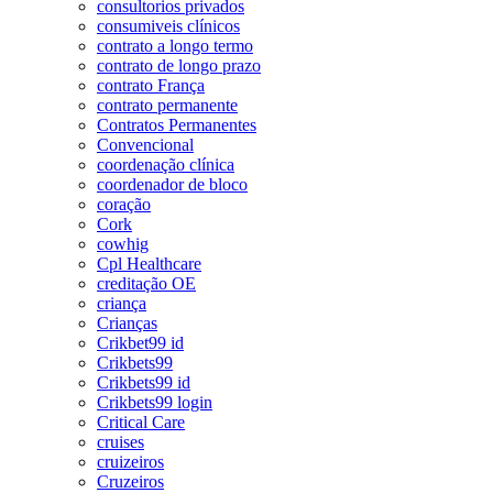
consultorios privados
consumiveis clínicos
contrato a longo termo
contrato de longo prazo
contrato França
contrato permanente
Contratos Permanentes
Convencional
coordenação clínica
coordenador de bloco
coração
Cork
cowhig
Cpl Healthcare
creditação OE
criança
Crianças
Crikbet99 id
Crikbets99
Crikbets99 id
Crikbets99 login
Critical Care
cruises
cruizeiros
Cruzeiros