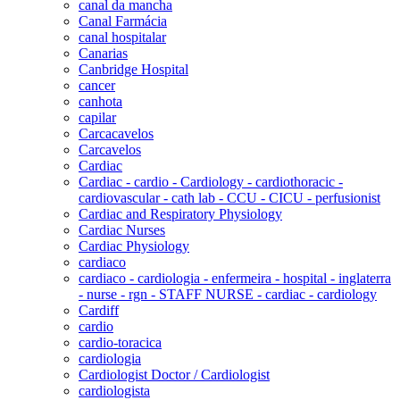
canal da mancha
Canal Farmácia
canal hospitalar
Canarias
Canbridge Hospital
cancer
canhota
capilar
Carcacavelos
Carcavelos
Cardiac
Cardiac - cardio - Cardiology - cardiothoracic -
cardiovascular - cath lab - CCU - CICU - perfusionist
Cardiac and Respiratory Physiology
Cardiac Nurses
Cardiac Physiology
cardiaco
cardiaco - cardiologia - enfermeira - hospital - inglaterra
- nurse - rgn - STAFF NURSE - cardiac - cardiology
Cardiff
cardio
cardio-toracica
cardiologia
Cardiologist Doctor / Cardiologist
cardiologista