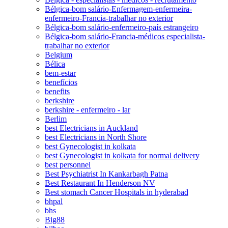
Bélgica-bom salário-Enfermagem-enfermeira-
enfermeiro-Francia-trabalhar no exterior
Bélgica-bom salário-enfermeiro-país estrangeiro
Bélgica-bom salário-Francia-médicos especialista-
trabalhar no exterior
Belgium
Bélica
bem-estar
benefícios
benefits
berkshire
berkshire - enfermeiro - lar
Berlim
best Electricians in Auckland
best Electricians in North Shore
best Gynecologist in kolkata
best Gynecologist in kolkata for normal delivery
best personnel
Best Psychiatrist In Kankarbagh Patna
Best Restaurant In Henderson NV
Best stomach Cancer Hospitals in hyderabad
bhpal
bhs
Big88