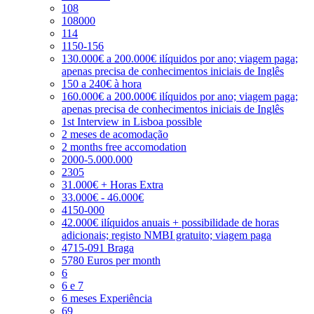
108
108000
114
1150-156
130.000€ a 200.000€ ilíquidos por ano; viagem paga;
apenas precisa de conhecimentos iniciais de Inglês
150 a 240€ à hora
160.000€ a 200.000€ ilíquidos por ano; viagem paga;
apenas precisa de conhecimentos iniciais de Inglês
1st Interview in Lisboa possible
2 meses de acomodação
2 months free accomodation
2000-5.000.000
2305
31.000€ + Horas Extra
33.000€ - 46.000€
4150-000
42.000€ ilíquidos anuais + possibilidade de horas
adicionais; registo NMBI gratuito; viagem paga
4715-091 Braga
5780 Euros per month
6
6 e 7
6 meses Experiência
69