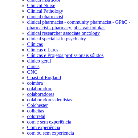
Clinical Nurse
Clinical Pathology
clinical pharmacist
clinical pharmacist - community pharmacist - GPhC -
pharmacist - pharmacy job - vaistininkas
clinical researcher associate oncology
clinical specialist in psychiatry
Clínicas
Clínicas e Lares
Clínicas e Projetos profissionais sólidos
clínico geral
clinics
CNC
Coast of England
coimbra
colaboradore
colaboradores
colaboradores dentistas
Colchester
colheitas
colorretal
com e sem experiência
Com experiência
com ou sem experiencia