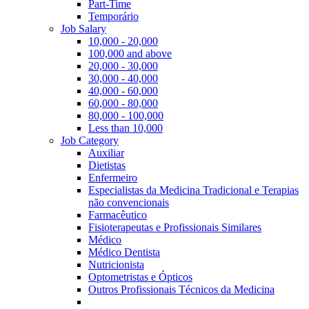
Part-Time
Temporário
Job Salary
10,000 - 20,000
100,000 and above
20,000 - 30,000
30,000 - 40,000
40,000 - 60,000
60,000 - 80,000
80,000 - 100,000
Less than 10,000
Job Category
Auxiliar
Dietistas
Enfermeiro
Especialistas da Medicina Tradicional e Terapias
não convencionais
Farmacêutico
Fisioterapeutas e Profissionais Similares
Médico
Médico Dentista
Nutricionista
Optometristas e Ópticos
Outros Profissionais Técnicos da Medicina