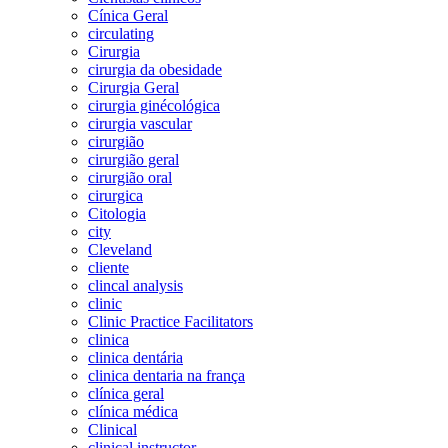
Cínica Geral
circulating
Cirurgia
cirurgia da obesidade
Cirurgia Geral
cirurgia ginécológica
cirurgia vascular
cirurgião
cirurgião geral
cirurgião oral
cirurgica
Citologia
city
Cleveland
cliente
clincal analysis
clinic
Clinic Practice Facilitators
clinica
clinica dentária
clinica dentaria na frança
clínica geral
clínica médica
Clinical
clinical instructor