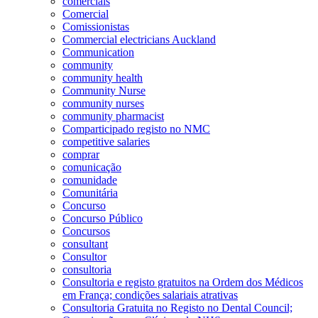
comerciais
Comercial
Comissionistas
Commercial electricians Auckland
Communication
community
community health
Community Nurse
community nurses
community pharmacist
Comparticipado registo no NMC
competitive salaries
comprar
comunicação
comunidade
Comunitária
Concurso
Concurso Público
Concursos
consultant
Consultor
consultoria
Consultoria e registo gratuitos na Ordem dos Médicos
em França; condições salariais atrativas
Consultoria Gratuita no Registo no Dental Council;