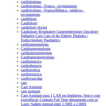
cardiologistas
cardiologistas - França - recrutamento
cardiologistas - França/Bélgica - médicos -
recrutamento
cardiólogo
Cardiology
cardiology doctor
Cardiology Respiratory Gastroenterology Oncology
Palliative Care Care of the Elderly Diabetes /
Endocrinology Paediatrics
cardiopneumologa
Cardiopneumologia
cardiopneumologista
Cardiopneumologistas
cardiotaracico
cardiothoracic
cardiotorácia
cardiotoracica
cardiovascular
care
Care Asistants
care assistant
Care Assistant para 1 LAR em Inglaterra; Sem e com
experiência; Contrato Full Time diretamente com os
Lares; Salário mensal entre 1.500£ a 2.000£