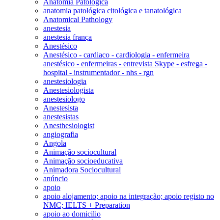
Anatomia Patológica
anatomia patológica citológica e tanatológica
Anatomical Pathology
anestesia
anestesia frança
Anestésico
Anestésico - cardiaco - cardiologia - enfermeira
anestésico - enfermeiras - entrevista Skype - esfrega -
hospital - instrumentador - nhs - rgn
anestesiologia
Anestesiologista
anestesiologo
Anestesista
anestesistas
Anesthesiologist
angiografia
Angola
Animação sociocultural
Animação socioeducativa
Animadora Sociocultural
anúncio
apoio
apoio alojamento; apoio na integração; apoio registo no
NMC; IELTS + Preparation
apoio ao domicilio