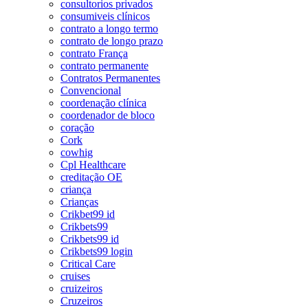
consultorios privados
consumiveis clínicos
contrato a longo termo
contrato de longo prazo
contrato França
contrato permanente
Contratos Permanentes
Convencional
coordenação clínica
coordenador de bloco
coração
Cork
cowhig
Cpl Healthcare
creditação OE
criança
Crianças
Crikbet99 id
Crikbets99
Crikbets99 id
Crikbets99 login
Critical Care
cruises
cruizeiros
Cruzeiros