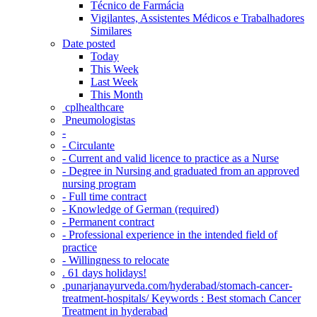
Técnico de Farmácia
Vigilantes, Assistentes Médicos e Trabalhadores
Similares
Date posted
Today
This Week
Last Week
This Month
‎ cplhealthcare‬
Pneumologistas
-
- Circulante
- Current and valid licence to practice as a Nurse
- Degree in Nursing and graduated from an approved
nursing program
- Full time contract
- Knowledge of German (required)
- Permanent contract
- Professional experience in the intended field of
practice
- Willingness to relocate
. 61 days holidays!
.punarjanayurveda.com/hyderabad/stomach-cancer-
treatment-hospitals/ Keywords : Best stomach Cancer
Treatment in hyderabad