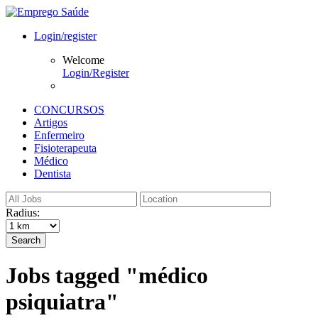
Login/register
Welcome
Login/Register
CONCURSOS
Artigos
Enfermeiro
Fisioterapeuta
Médico
Dentista
Radius:
Search
Jobs tagged "médico
psiquiatra"