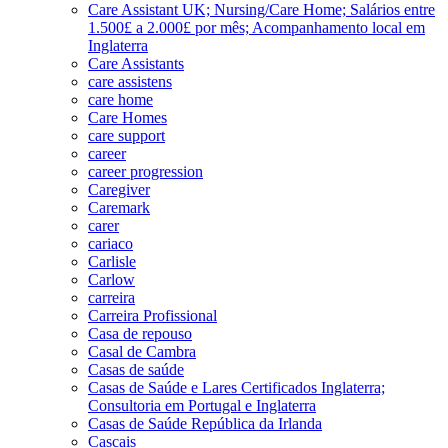
Care Assistant UK; Nursing/Care Home; Salários entre
1.500£ a 2.000£ por mês; Acompanhamento local em
Inglaterra
Care Assistants
care assistens
care home
Care Homes
care support
career
career progression
Caregiver
Caremark
carer
cariaco
Carlisle
Carlow
carreira
Carreira Profissional
Casa de repouso
Casal de Cambra
Casas de saúde
Casas de Saúde e Lares Certificados Inglaterra;
Consultoria em Portugal e Inglaterra
Casas de Saúde República da Irlanda
Cascais