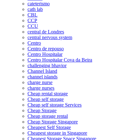
cateterismo
cath lab
CBL
CCP
CCU
central de Londres
central nervous system
Centro
Centro de repouso
Centro Hospitalar
Centro Hospitalar Cova da Beira
challenging bhavior
Channel Island
channel islands
charge nurse
charge nurses
Cheap rental storage
Cheap self storage
Cheap self storage Services
Cheap Storage
Cheap storage rental
Cheap Storage Singapore
Cheapest Self Storage
Cheapest storage in Singapore
Cheapest Storage Space Singapore