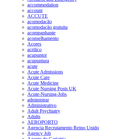
accommodation
account
ACCUTE
acomodação
acomodação gratuita
acompanhante
aconselhamento
Açores
acrilico
acupuntor
acupuntura
acute
Acute Admissions
Acute Care
Acute Medicine
Acute Nursing Posts UK
Acute-Nursing-Jobs
administrar
Administrativo
Adult Psychiatry
Adults
AEROPORTO
Agencia Recrutamento Reino Unido
Agency Job
Agente de Geriatria