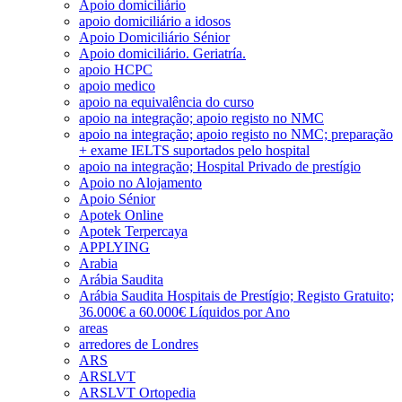
Apoio domiciliário
apoio domiciliário a idosos
Apoio Domiciliário Sénior
Apoio domiciliário. Geriatría.
apoio HCPC
apoio medico
apoio na equivalência do curso
apoio na integração; apoio registo no NMC
apoio na integração; apoio registo no NMC; preparação
+ exame IELTS suportados pelo hospital
apoio na integração; Hospital Privado de prestígio
Apoio no Alojamento
Apoio Sénior
Apotek Online
Apotek Terpercaya
APPLYING
Arabia
Arábia Saudita
Arábia Saudita Hospitais de Prestígio; Registo Gratuito;
36.000€ a 60.000€ Líquidos por Ano
areas
arredores de Londres
ARS
ARSLVT
ARSLVT Ortopedia