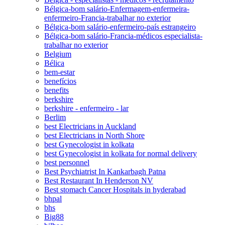
Bélgica-bom salário-Enfermagem-enfermeira-
enfermeiro-Francia-trabalhar no exterior
Bélgica-bom salário-enfermeiro-país estrangeiro
Bélgica-bom salário-Francia-médicos especialista-
trabalhar no exterior
Belgium
Bélica
bem-estar
benefícios
benefits
berkshire
berkshire - enfermeiro - lar
Berlim
best Electricians in Auckland
best Electricians in North Shore
best Gynecologist in kolkata
best Gynecologist in kolkata for normal delivery
best personnel
Best Psychiatrist In Kankarbagh Patna
Best Restaurant In Henderson NV
Best stomach Cancer Hospitals in hyderabad
bhpal
bhs
Big88