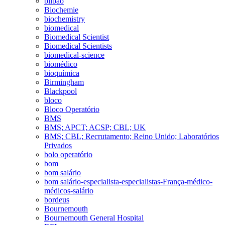
bilbao
Biochemie
biochemistry
biomedical
Biomedical Scientist
Biomedical Scientists
biomedical-science
biomédico
bioquímica
Birmingham
Blackpool
bloco
Bloco Operatório
BMS
BMS; APCT; ACSP; CBL; UK
BMS; CBL; Recrutamento; Reino Unido; Laboratórios
Privados
bolo operatório
bom
bom salário
bom salário-especialista-especialistas-França-médico-
médicos-salário
bordeus
Bournemouth
Bournemouth General Hospital