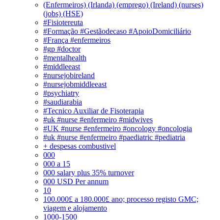
(Enfermeiros) (Irlanda) (emprego) (Ireland) (nurses)
(jobs) (HSE)
#Fisiotereuta
#Formação #Gestãodecaso #ApoioDomiciliário
#França #enfermeiros
#gp #doctor
#mentalhealth
#middleeast
#nursejobireland
#nursejobmiddleeast
#psychiatry
#saudiarabia
#Tecnico Auxiliar de Fisoterapia
#uk #nurse #enfermeiro #midwives
#UK #nurse #enfermeiro #oncology #oncologia
#uk #nurse #enfermeiro #paediatric #pediatria
+ despesas combustivel
000
000 a 15
000 salary plus 35% turnover
000 USD Per annum
10
100.000£ a 180.000£ ano; processo registo GMC;
viagem e alojamento
1000-1500