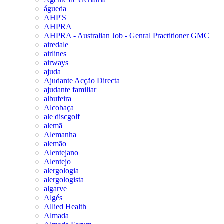
águeda
AHP'S
AHPRA
AHPRA - Australian Job - Genral Practitioner GMC
airedale
airlines
airways
ajuda
Ajudante Acção Directa
ajudante familiar
albufeira
Alcobaça
ale discgolf
alemã
Alemanha
alemão
Alentejano
Alentejo
alergologia
alergologista
algarve
Algés
Allied Health
Almada