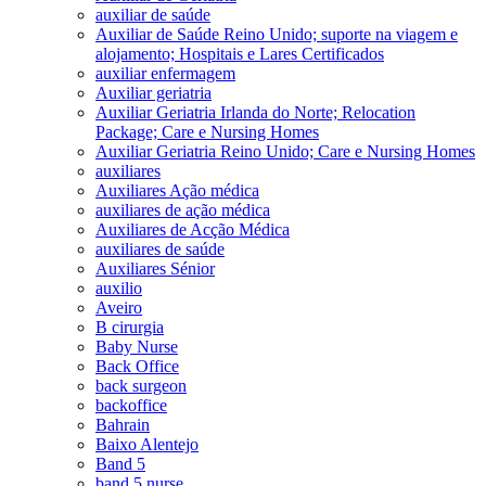
auxiliar de saúde
Auxiliar de Saúde Reino Unido; suporte na viagem e
alojamento; Hospitais e Lares Certificados
auxiliar enfermagem
Auxiliar geriatria
Auxiliar Geriatria Irlanda do Norte; Relocation
Package; Care e Nursing Homes
Auxiliar Geriatria Reino Unido; Care e Nursing Homes
auxiliares
Auxiliares Ação médica
auxiliares de ação médica
Auxiliares de Acção Médica
auxiliares de saúde
Auxiliares Sénior
auxilio
Aveiro
B cirurgia
Baby Nurse
Back Office
back surgeon
backoffice
Bahrain
Baixo Alentejo
Band 5
band 5 nurse