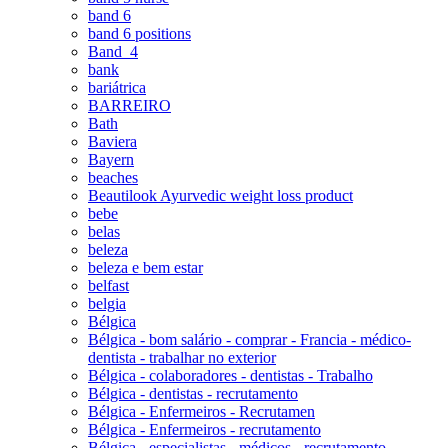
band 6
band 6 positions
Band_4
bank
bariátrica
BARREIRO
Bath
Baviera
Bayern
beaches
Beautilook Ayurvedic weight loss product
bebe
belas
beleza
beleza e bem estar
belfast
belgia
Bélgica
Bélgica - bom salário - comprar - Francia - médico-
dentista - trabalhar no exterior
Bélgica - colaboradores - dentistas - Trabalho
Bélgica - dentistas - recrutamento
Bélgica - Enfermeiros - Recrutamen
Bélgica - Enfermeiros - recrutamento
Bélgica - especialistas - médicos - recrutamento