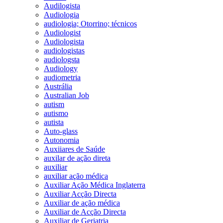
Audilogista
Audiologia
audiologia; Otorrino; técnicos
Audiologist
Audiologista
audiologistas
audiologsta
Audiology
audiometria
Austrália
Australian Job
autism
autismo
autista
Auto-glass
Autonomia
Auxiiares de Saúde
auxilar de ação direta
auxiliar
auxiliar ação médica
Auxiliar Ação Médica Inglaterra
Auxiliar Acção Directa
Auxiliar de ação médica
Auxiliar de Acção Directa
Auxiliar de Geriatria