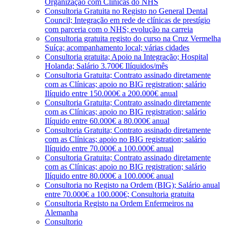
Organização com Clínicas do NHS
Consultoria Gratuita no Registo no General Dental
Council; Integração em rede de clínicas de prestígio
com parceria com o NHS; evolução na carreia
Consultoria gratuita registo do curso na Cruz Vermelha
Suíça; acompanhamento local; várias cidades
Consultoria gratuita; Apoio na Integração; Hospital
Holanda; Salário 3.700€ Ilíquidos/mês
Consultoria Gratuita; Contrato assinado diretamente
com as Clínicas; apoio no BIG registration; salário
Ilíquido entre 150.000€ a 200.000€ anual
Consultoria Gratuita; Contrato assinado diretamente
com as Clínicas; apoio no BIG registration; salário
Ilíquido entre 60.000€ a 80.000€ anual
Consultoria Gratuita; Contrato assinado diretamente
com as Clínicas; apoio no BIG registration; salário
Ilíquido entre 70.000€ a 100.000€ anual
Consultoria Gratuita; Contrato assinado diretamente
com as Clínicas; apoio no BIG registration; salário
Ilíquido entre 80.000€ a 100.000€ anual
Consultoria no Registo na Ordem (BIG); Salário anual
entre 70.000€ a 100.000€; Consultoria gratuita
Consultoria Registo na Ordem Enfermeiros na
Alemanha
Consultorio