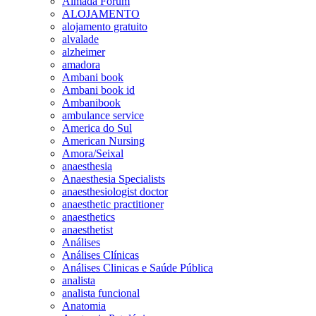
Almada Forum
ALOJAMENTO
alojamento gratuito
alvalade
alzheimer
amadora
Ambani book
Ambani book id
Ambanibook
ambulance service
America do Sul
American Nursing
Amora/Seixal
anaesthesia
Anaesthesia Specialists
anaesthesiologist doctor
anaesthetic practitioner
anaesthetics
anaesthetist
Análises
Análises Clínicas
Análises Clinicas e Saúde Pública
analista
analista funcional
Anatomia