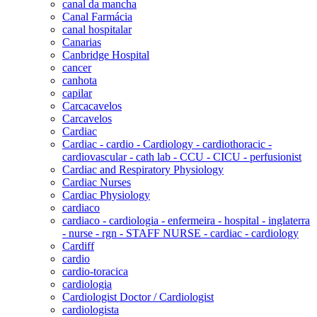
canal da mancha
Canal Farmácia
canal hospitalar
Canarias
Canbridge Hospital
cancer
canhota
capilar
Carcacavelos
Carcavelos
Cardiac
Cardiac - cardio - Cardiology - cardiothoracic -
cardiovascular - cath lab - CCU - CICU - perfusionist
Cardiac and Respiratory Physiology
Cardiac Nurses
Cardiac Physiology
cardiaco
cardiaco - cardiologia - enfermeira - hospital - inglaterra
- nurse - rgn - STAFF NURSE - cardiac - cardiology
Cardiff
cardio
cardio-toracica
cardiologia
Cardiologist Doctor / Cardiologist
cardiologista