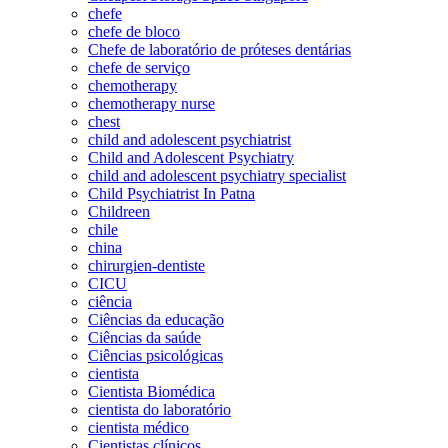
chefe
chefe de bloco
Chefe de laboratório de próteses dentárias
chefe de serviço
chemotherapy
chemotherapy nurse
chest
child and adolescent psychiatrist
Child and Adolescent Psychiatry
child and adolescent psychiatry specialist
Child Psychiatrist In Patna
Childreen
chile
china
chirurgien-dentiste
CICU
ciência
Ciências da educação
Ciências da saúde
Ciências psicológicas
cientista
Cientista Biomédica
cientista do laboratório
cientista médico
Cientistas clínicos