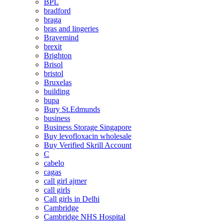
BPL
bradford
braga
bras and lingeries
Bravemind
brexit
Brighton
Brisol
bristol
Bruxelas
building
bupa
Bury St.Edmunds
business
Business Storage Singapore
Buy levofloxacin wholesale
Buy Verified Skrill Account
C
cabelo
cagas
call girl ajmer
call girls
Call girls in Delhi
Cambridge
Cambridge NHS Hospital