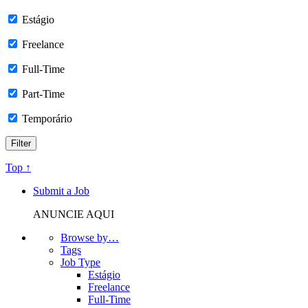
Estágio
Freelance
Full-Time
Part-Time
Temporário
Top ↑
Submit a Job
ANUNCIE AQUI
Browse by…
Tags
Job Type
Estágio
Freelance
Full-Time