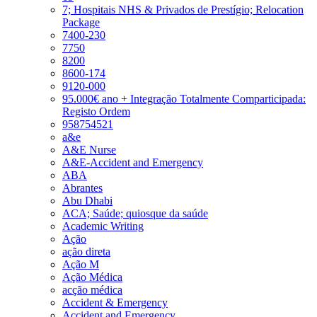
7; Hospitais NHS & Privados de Prestígio; Relocation
Package
7400-230
7750
8200
8600-174
9120-000
95.000€ ano + Integração Totalmente Comparticipada:
Registo Ordem
958754521
a&e
A&E Nurse
A&E-Accident and Emergency
ABA
Abrantes
Abu Dhabi
ACA; Saúde; quiosque da saúde
Academic Writing
Ação
ação direta
Ação M
Ação Médica
acção médica
Accident & Emergency
Accident and Emergency