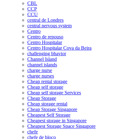
CBL
CCP
CCU
central de Londres
central nervous system
Centro
Centro de repouso
Centro Hospitalar
Centro Hospitalar Cova da Beira
challenging bhavior
Channel Island
channel islands
charge nurse
charge nurses
Cheap rental storage
Cheap self storage
Cheap self storage Services
Cheap Storage
Cheap storage rental
Cheap Storage Singapore
Cheapest Self Storage
Cheapest storage in Singapore
Cheapest Storage Space Singapore
chefe
chefe de bloco