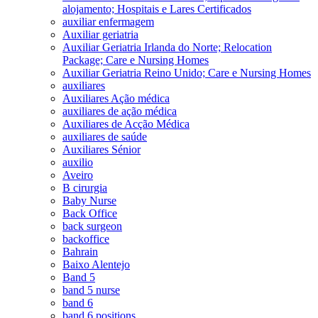
alojamento; Hospitais e Lares Certificados
auxiliar enfermagem
Auxiliar geriatria
Auxiliar Geriatria Irlanda do Norte; Relocation
Package; Care e Nursing Homes
Auxiliar Geriatria Reino Unido; Care e Nursing Homes
auxiliares
Auxiliares Ação médica
auxiliares de ação médica
Auxiliares de Acção Médica
auxiliares de saúde
Auxiliares Sénior
auxilio
Aveiro
B cirurgia
Baby Nurse
Back Office
back surgeon
backoffice
Bahrain
Baixo Alentejo
Band 5
band 5 nurse
band 6
band 6 positions