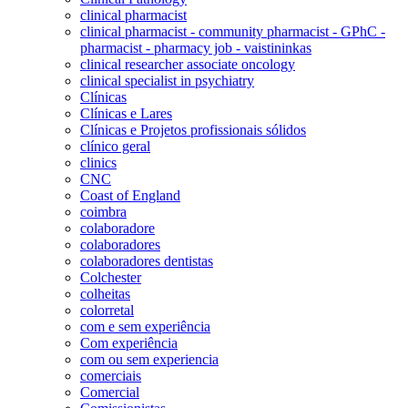
clinical pharmacist
clinical pharmacist - community pharmacist - GPhC -
pharmacist - pharmacy job - vaistininkas
clinical researcher associate oncology
clinical specialist in psychiatry
Clínicas
Clínicas e Lares
Clínicas e Projetos profissionais sólidos
clínico geral
clinics
CNC
Coast of England
coimbra
colaboradore
colaboradores
colaboradores dentistas
Colchester
colheitas
colorretal
com e sem experiência
Com experiência
com ou sem experiencia
comerciais
Comercial