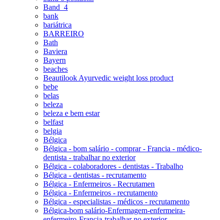
Band_4
bank
bariátrica
BARREIRO
Bath
Baviera
Bayern
beaches
Beautilook Ayurvedic weight loss product
bebe
belas
beleza
beleza e bem estar
belfast
belgia
Bélgica
Bélgica - bom salário - comprar - Francia - médico-
dentista - trabalhar no exterior
Bélgica - colaboradores - dentistas - Trabalho
Bélgica - dentistas - recrutamento
Bélgica - Enfermeiros - Recrutamen
Bélgica - Enfermeiros - recrutamento
Bélgica - especialistas - médicos - recrutamento
Bélgica-bom salário-Enfermagem-enfermeira-
enfermeiro-Francia-trabalhar no exterior