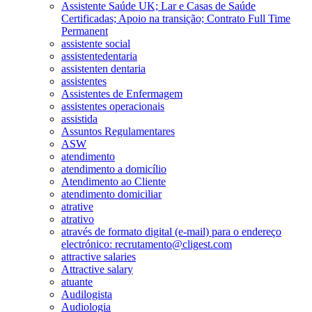
Assistente Saúde UK; Lar e Casas de Saúde
Certificadas; Apoio na transição; Contrato Full Time
Permanent
assistente social
assistentedentaria
assistenten dentaria
assistentes
Assistentes de Enfermagem
assistentes operacionais
assistida
Assuntos Regulamentares
ASW
atendimento
atendimento a domicílio
Atendimento ao Cliente
atendimento domiciliar
atrative
atrativo
através de formato digital (e-mail) para o endereço
electrónico: recrutamento@cligest.com
attractive salaries
Attractive salary
atuante
Audilogista
Audiologia