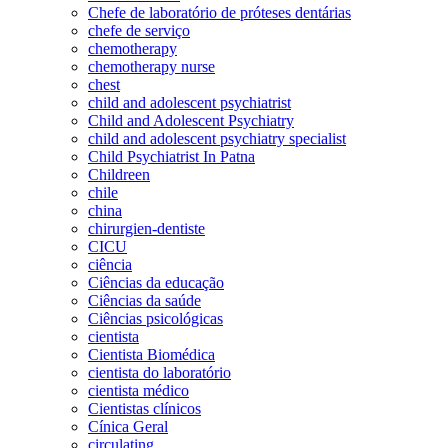
Chefe de laboratório de próteses dentárias
chefe de serviço
chemotherapy
chemotherapy nurse
chest
child and adolescent psychiatrist
Child and Adolescent Psychiatry
child and adolescent psychiatry specialist
Child Psychiatrist In Patna
Childreen
chile
china
chirurgien-dentiste
CICU
ciência
Ciências da educação
Ciências da saúde
Ciências psicológicas
cientista
Cientista Biomédica
cientista do laboratório
cientista médico
Cientistas clínicos
Cínica Geral
circulating