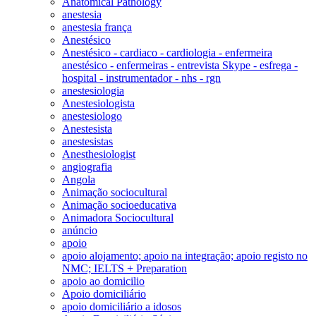
Anatomical Pathology
anestesia
anestesia frança
Anestésico
Anestésico - cardiaco - cardiologia - enfermeira
anestésico - enfermeiras - entrevista Skype - esfrega -
hospital - instrumentador - nhs - rgn
anestesiologia
Anestesiologista
anestesiologo
Anestesista
anestesistas
Anesthesiologist
angiografia
Angola
Animação sociocultural
Animação socioeducativa
Animadora Sociocultural
anúncio
apoio
apoio alojamento; apoio na integração; apoio registo no
NMC; IELTS + Preparation
apoio ao domicilio
Apoio domiciliário
apoio domiciliário a idosos