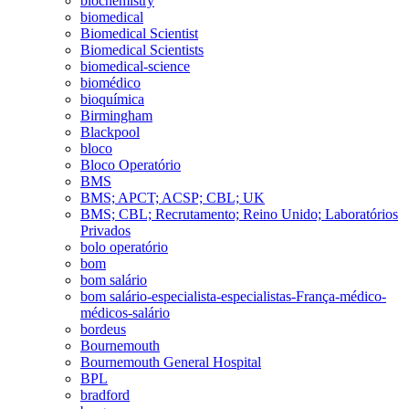
biochemistry
biomedical
Biomedical Scientist
Biomedical Scientists
biomedical-science
biomédico
bioquímica
Birmingham
Blackpool
bloco
Bloco Operatório
BMS
BMS; APCT; ACSP; CBL; UK
BMS; CBL; Recrutamento; Reino Unido; Laboratórios
Privados
bolo operatório
bom
bom salário
bom salário-especialista-especialistas-França-médico-
médicos-salário
bordeus
Bournemouth
Bournemouth General Hospital
BPL
bradford