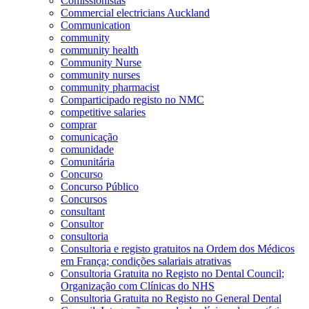
Comissionistas
Commercial electricians Auckland
Communication
community
community health
Community Nurse
community nurses
community pharmacist
Comparticipado registo no NMC
competitive salaries
comprar
comunicação
comunidade
Comunitária
Concurso
Concurso Público
Concursos
consultant
Consultor
consultoria
Consultoria e registo gratuitos na Ordem dos Médicos
em França; condições salariais atrativas
Consultoria Gratuita no Registo no Dental Council;
Organização com Clínicas do NHS
Consultoria Gratuita no Registo no General Dental