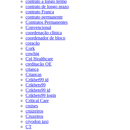
contrato a longo termo
contrato de longo prazo
contrato França
contrato permanente
Contratos Permanentes
Convencional
coordenação clínica
coordenador de bloco
coração
Cork
cowhig
Cpl Healthcare
creditação OE
criança
Crianças
Crikbet99 id
Crikbets99
Crikbets99 id
Crikbets99 login
Critical Care
cruises
cruizeiros
Cruzeiros
cryodon taxi
CT