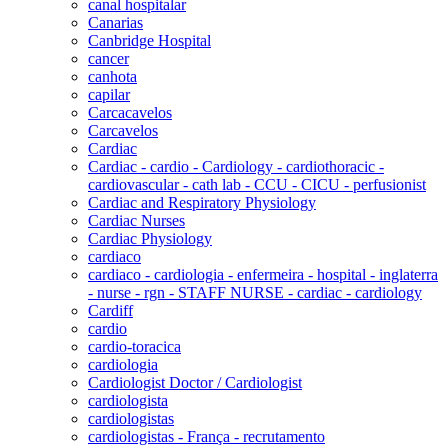
canal hospitalar
Canarias
Canbridge Hospital
cancer
canhota
capilar
Carcacavelos
Carcavelos
Cardiac
Cardiac - cardio - Cardiology - cardiothoracic -
cardiovascular - cath lab - CCU - CICU - perfusionist
Cardiac and Respiratory Physiology
Cardiac Nurses
Cardiac Physiology
cardiaco
cardiaco - cardiologia - enfermeira - hospital - inglaterra
- nurse - rgn - STAFF NURSE - cardiac - cardiology
Cardiff
cardio
cardio-toracica
cardiologia
Cardiologist Doctor / Cardiologist
cardiologista
cardiologistas
cardiologistas - França - recrutamento