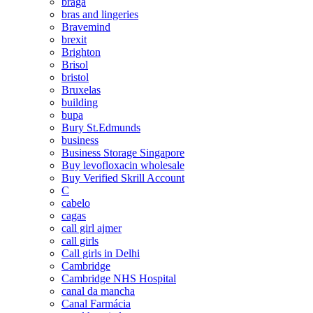
braga
bras and lingeries
Bravemind
brexit
Brighton
Brisol
bristol
Bruxelas
building
bupa
Bury St.Edmunds
business
Business Storage Singapore
Buy levofloxacin wholesale
Buy Verified Skrill Account
C
cabelo
cagas
call girl ajmer
call girls
Call girls in Delhi
Cambridge
Cambridge NHS Hospital
canal da mancha
Canal Farmácia