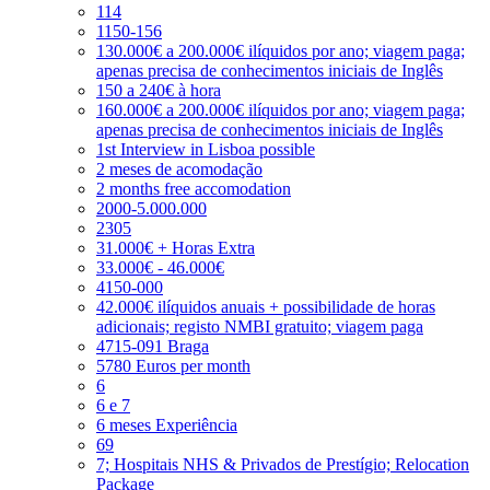
114
1150-156
130.000€ a 200.000€ ilíquidos por ano; viagem paga;
apenas precisa de conhecimentos iniciais de Inglês
150 a 240€ à hora
160.000€ a 200.000€ ilíquidos por ano; viagem paga;
apenas precisa de conhecimentos iniciais de Inglês
1st Interview in Lisboa possible
2 meses de acomodação
2 months free accomodation
2000-5.000.000
2305
31.000€ + Horas Extra
33.000€ - 46.000€
4150-000
42.000€ ilíquidos anuais + possibilidade de horas
adicionais; registo NMBI gratuito; viagem paga
4715-091 Braga
5780 Euros per month
6
6 e 7
6 meses Experiência
69
7; Hospitais NHS & Privados de Prestígio; Relocation
Package