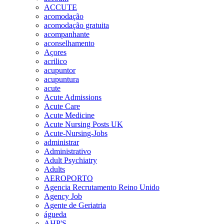
ACCUTE
acomodação
acomodação gratuita
acompanhante
aconselhamento
Açores
acrilico
acupuntor
acupuntura
acute
Acute Admissions
Acute Care
Acute Medicine
Acute Nursing Posts UK
Acute-Nursing-Jobs
administrar
Administrativo
Adult Psychiatry
Adults
AEROPORTO
Agencia Recrutamento Reino Unido
Agency Job
Agente de Geriatria
águeda
AHP'S