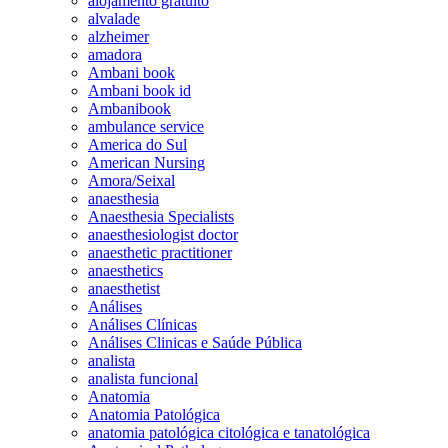
alojamento gratuito
alvalade
alzheimer
amadora
Ambani book
Ambani book id
Ambanibook
ambulance service
America do Sul
American Nursing
Amora/Seixal
anaesthesia
Anaesthesia Specialists
anaesthesiologist doctor
anaesthetic practitioner
anaesthetics
anaesthetist
Análises
Análises Clínicas
Análises Clinicas e Saúde Pública
analista
analista funcional
Anatomia
Anatomia Patológica
anatomia patológica citológica e tanatológica