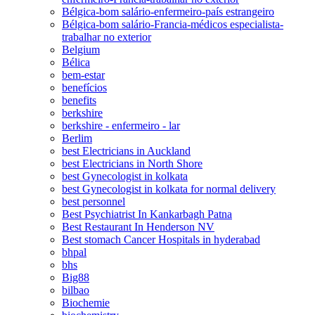
Bélgica-bom salário-enfermeiro-país estrangeiro
Bélgica-bom salário-Francia-médicos especialista-
trabalhar no exterior
Belgium
Bélica
bem-estar
benefícios
benefits
berkshire
berkshire - enfermeiro - lar
Berlim
best Electricians in Auckland
best Electricians in North Shore
best Gynecologist in kolkata
best Gynecologist in kolkata for normal delivery
best personnel
Best Psychiatrist In Kankarbagh Patna
Best Restaurant In Henderson NV
Best stomach Cancer Hospitals in hyderabad
bhpal
bhs
Big88
bilbao
Biochemie