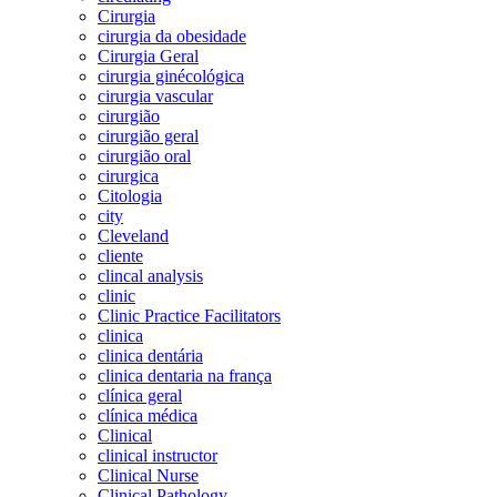
Cirurgia
cirurgia da obesidade
Cirurgia Geral
cirurgia ginécológica
cirurgia vascular
cirurgião
cirurgião geral
cirurgião oral
cirurgica
Citologia
city
Cleveland
cliente
clincal analysis
clinic
Clinic Practice Facilitators
clinica
clinica dentária
clinica dentaria na frança
clínica geral
clínica médica
Clinical
clinical instructor
Clinical Nurse
Clinical Pathology