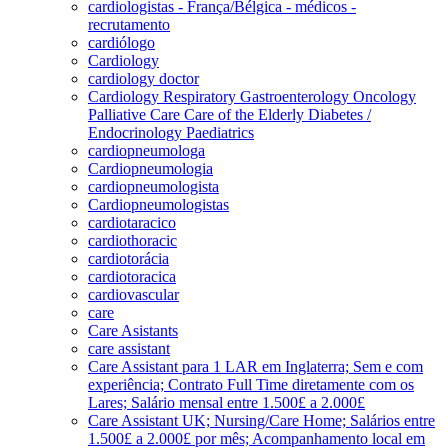
cardiologistas - França/Bélgica - médicos -
recrutamento
cardiólogo
Cardiology
cardiology doctor
Cardiology Respiratory Gastroenterology Oncology
Palliative Care Care of the Elderly Diabetes /
Endocrinology Paediatrics
cardiopneumologa
Cardiopneumologia
cardiopneumologista
Cardiopneumologistas
cardiotaracico
cardiothoracic
cardiotorácia
cardiotoracica
cardiovascular
care
Care Asistants
care assistant
Care Assistant para 1 LAR em Inglaterra; Sem e com
experiência; Contrato Full Time diretamente com os
Lares; Salário mensal entre 1.500£ a 2.000£
Care Assistant UK; Nursing/Care Home; Salários entre
1.500£ a 2.000£ por mês; Acompanhamento local em