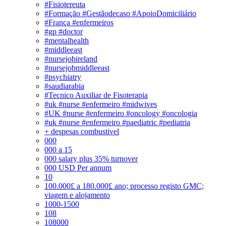
#Fisiotereuta
#Formação #Gestãodecaso #ApoioDomiciliário
#França #enfermeiros
#gp #doctor
#mentalhealth
#middleeast
#nursejobireland
#nursejobmiddleeast
#psychiatry
#saudiarabia
#Tecnico Auxiliar de Fisoterapia
#uk #nurse #enfermeiro #midwives
#UK #nurse #enfermeiro #oncology #oncologia
#uk #nurse #enfermeiro #paediatric #pediatria
+ despesas combustivel
000
000 a 15
000 salary plus 35% turnover
000 USD Per annum
10
100.000£ a 180.000£ ano; processo registo GMC;
viagem e alojamento
1000-1500
108
108000