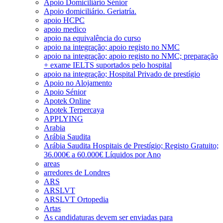
Apoio Domiciliário Sénior
Apoio domiciliário. Geriatría.
apoio HCPC
apoio medico
apoio na equivalência do curso
apoio na integração; apoio registo no NMC
apoio na integração; apoio registo no NMC; preparação
+ exame IELTS suportados pelo hospital
apoio na integração; Hospital Privado de prestígio
Apoio no Alojamento
Apoio Sénior
Apotek Online
Apotek Terpercaya
APPLYING
Arabia
Arábia Saudita
Arábia Saudita Hospitais de Prestígio; Registo Gratuito;
36.000€ a 60.000€ Líquidos por Ano
areas
arredores de Londres
ARS
ARSLVT
ARSLVT Ortopedia
Artas
As candidaturas devem ser enviadas para