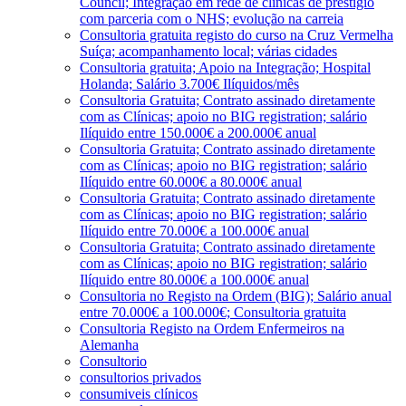
Council; Integração em rede de clínicas de prestígio
com parceria com o NHS; evolução na carreia
Consultoria gratuita registo do curso na Cruz Vermelha
Suíça; acompanhamento local; várias cidades
Consultoria gratuita; Apoio na Integração; Hospital
Holanda; Salário 3.700€ Ilíquidos/mês
Consultoria Gratuita; Contrato assinado diretamente
com as Clínicas; apoio no BIG registration; salário
Ilíquido entre 150.000€ a 200.000€ anual
Consultoria Gratuita; Contrato assinado diretamente
com as Clínicas; apoio no BIG registration; salário
Ilíquido entre 60.000€ a 80.000€ anual
Consultoria Gratuita; Contrato assinado diretamente
com as Clínicas; apoio no BIG registration; salário
Ilíquido entre 70.000€ a 100.000€ anual
Consultoria Gratuita; Contrato assinado diretamente
com as Clínicas; apoio no BIG registration; salário
Ilíquido entre 80.000€ a 100.000€ anual
Consultoria no Registo na Ordem (BIG); Salário anual
entre 70.000€ a 100.000€; Consultoria gratuita
Consultoria Registo na Ordem Enfermeiros na
Alemanha
Consultorio
consultorios privados
consumiveis clínicos