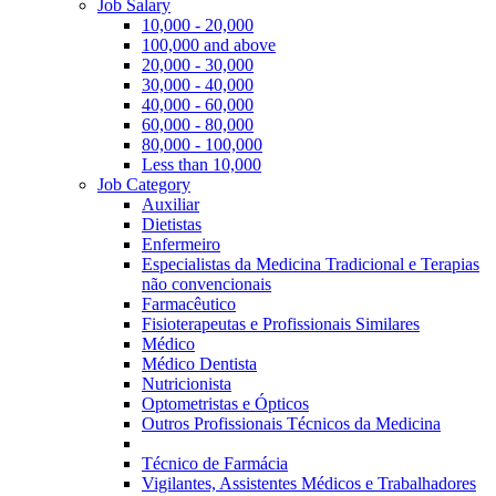
Job Salary
10,000 - 20,000
100,000 and above
20,000 - 30,000
30,000 - 40,000
40,000 - 60,000
60,000 - 80,000
80,000 - 100,000
Less than 10,000
Job Category
Auxiliar
Dietistas
Enfermeiro
Especialistas da Medicina Tradicional e Terapias
não convencionais
Farmacêutico
Fisioterapeutas e Profissionais Similares
Médico
Médico Dentista
Nutricionista
Optometristas e Ópticos
Outros Profissionais Técnicos da Medicina
Técnico de Farmácia
Vigilantes, Assistentes Médicos e Trabalhadores