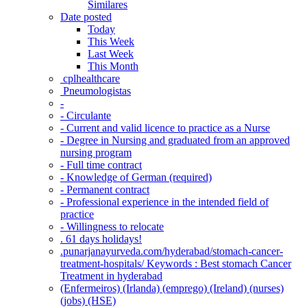
Similares
Date posted
Today
This Week
Last Week
This Month
‎ cplhealthcare‬
Pneumologistas
-
- Circulante
- Current and valid licence to practice as a Nurse
- Degree in Nursing and graduated from an approved
nursing program
- Full time contract
- Knowledge of German (required)
- Permanent contract
- Professional experience in the intended field of
practice
- Willingness to relocate
. 61 days holidays!
.punarjanayurveda.com/hyderabad/stomach-cancer-
treatment-hospitals/ Keywords : Best stomach Cancer
Treatment in hyderabad
(Enfermeiros) (Irlanda) (emprego) (Ireland) (nurses)
(jobs) (HSE)