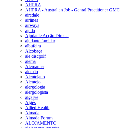
AHPRA
AHPRA - Australian Job - Genral Practitioner GMC
airedale
airlines
airways
ajuda
Ajudante Acção Directa
ajudante familiar
albufeira
Alcobaça
ale discgolf
alemã
Alemanha
alemão
Alentejano
Alentejo
alergologia
alergologista
algarve
Algés
Allied Health
Almada
Almada Forum
ALOJAMENTO