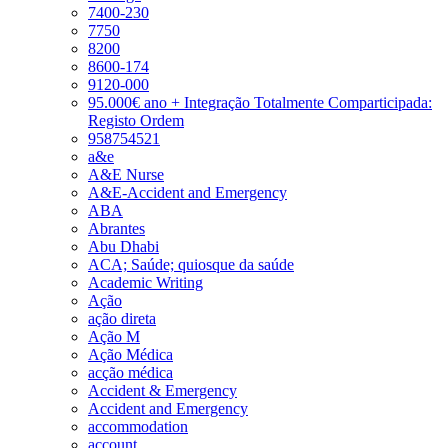
7400-230
7750
8200
8600-174
9120-000
95.000€ ano + Integração Totalmente Comparticipada:
Registo Ordem
958754521
a&e
A&E Nurse
A&E-Accident and Emergency
ABA
Abrantes
Abu Dhabi
ACA; Saúde; quiosque da saúde
Academic Writing
Ação
ação direta
Ação M
Ação Médica
acção médica
Accident & Emergency
Accident and Emergency
accommodation
account