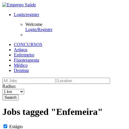
Login/register
Welcome
Login/Register
CONCURSOS
Artigos
Enfermeiro
Fisioterapeuta
Médico
Dentista
Radius:
Search
Jobs tagged "Enfemeira"
Estágio