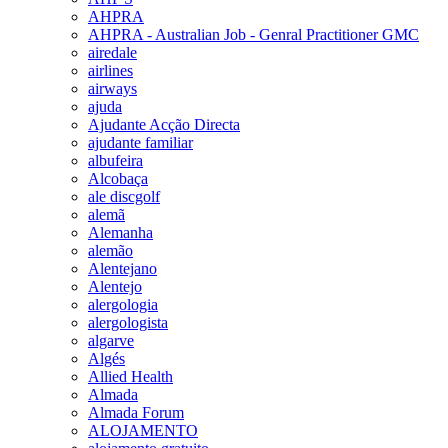
AHPRA
AHPRA - Australian Job - Genral Practitioner GMC
airedale
airlines
airways
ajuda
Ajudante Acção Directa
ajudante familiar
albufeira
Alcobaça
ale discgolf
alemã
Alemanha
alemão
Alentejano
Alentejo
alergologia
alergologista
algarve
Algés
Allied Health
Almada
Almada Forum
ALOJAMENTO