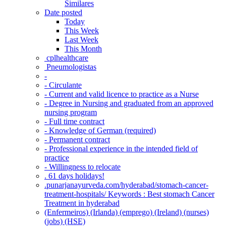
Similares
Date posted
Today
This Week
Last Week
This Month
‎ cplhealthcare‬
Pneumologistas
-
- Circulante
- Current and valid licence to practice as a Nurse
- Degree in Nursing and graduated from an approved
nursing program
- Full time contract
- Knowledge of German (required)
- Permanent contract
- Professional experience in the intended field of
practice
- Willingness to relocate
. 61 days holidays!
.punarjanayurveda.com/hyderabad/stomach-cancer-
treatment-hospitals/ Keywords : Best stomach Cancer
Treatment in hyderabad
(Enfermeiros) (Irlanda) (emprego) (Ireland) (nurses)
(jobs) (HSE)