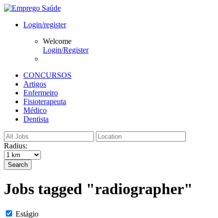
Login/register
Welcome
Login/Register
CONCURSOS
Artigos
Enfermeiro
Fisioterapeuta
Médico
Dentista
Radius:
Search
Jobs tagged "radiographer"
Estágio