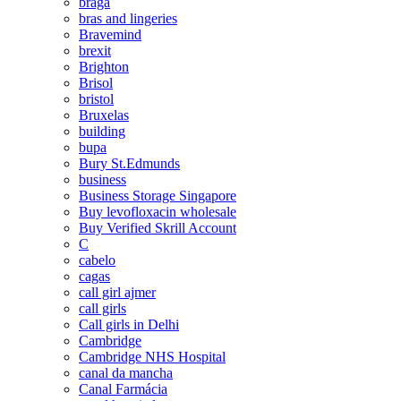
braga
bras and lingeries
Bravemind
brexit
Brighton
Brisol
bristol
Bruxelas
building
bupa
Bury St.Edmunds
business
Business Storage Singapore
Buy levofloxacin wholesale
Buy Verified Skrill Account
C
cabelo
cagas
call girl ajmer
call girls
Call girls in Delhi
Cambridge
Cambridge NHS Hospital
canal da mancha
Canal Farmácia