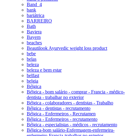
Band_4
bank
bariátrica
BARREIRO
Bath
Baviera
Bayern
beaches
Beautilook Ayurvedic weight loss product
bebe
belas
beleza
beleza e bem estar
belfast
belgia
Bélgica
Bélgica - bom salário - comprar - Francia - médico-
dentista - trabalhar no exterior
Bélgica - colaboradores - dentistas - Trabalho
Bélgica - dentistas - recrutamento
Bélgica - Enfermeiros - Recrutamen
Bélgica - Enfermeiros - recrutamento
Bélgica - especialistas - médicos - recrutamento
Bélgica-bom salário-Enfermagem-enfermeira-
enfermeiro-Francia-trabalhar no exterior