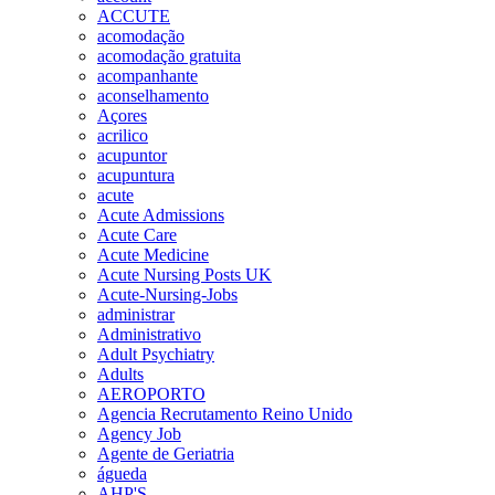
ACCUTE
acomodação
acomodação gratuita
acompanhante
aconselhamento
Açores
acrilico
acupuntor
acupuntura
acute
Acute Admissions
Acute Care
Acute Medicine
Acute Nursing Posts UK
Acute-Nursing-Jobs
administrar
Administrativo
Adult Psychiatry
Adults
AEROPORTO
Agencia Recrutamento Reino Unido
Agency Job
Agente de Geriatria
águeda
AHP'S