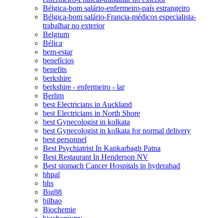
Bélgica-bom salário-enfermeiro-país estrangeiro
Bélgica-bom salário-Francia-médicos especialista-
trabalhar no exterior
Belgium
Bélica
bem-estar
benefícios
benefits
berkshire
berkshire - enfermeiro - lar
Berlim
best Electricians in Auckland
best Electricians in North Shore
best Gynecologist in kolkata
best Gynecologist in kolkata for normal delivery
best personnel
Best Psychiatrist In Kankarbagh Patna
Best Restaurant In Henderson NV
Best stomach Cancer Hospitals in hyderabad
bhpal
bhs
Big88
bilbao
Biochemie