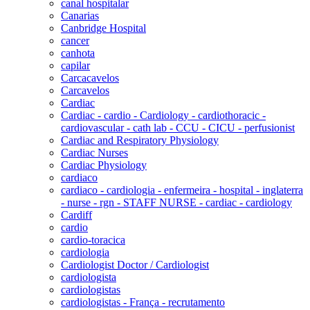
canal hospitalar
Canarias
Canbridge Hospital
cancer
canhota
capilar
Carcacavelos
Carcavelos
Cardiac
Cardiac - cardio - Cardiology - cardiothoracic -
cardiovascular - cath lab - CCU - CICU - perfusionist
Cardiac and Respiratory Physiology
Cardiac Nurses
Cardiac Physiology
cardiaco
cardiaco - cardiologia - enfermeira - hospital - inglaterra
- nurse - rgn - STAFF NURSE - cardiac - cardiology
Cardiff
cardio
cardio-toracica
cardiologia
Cardiologist Doctor / Cardiologist
cardiologista
cardiologistas
cardiologistas - França - recrutamento