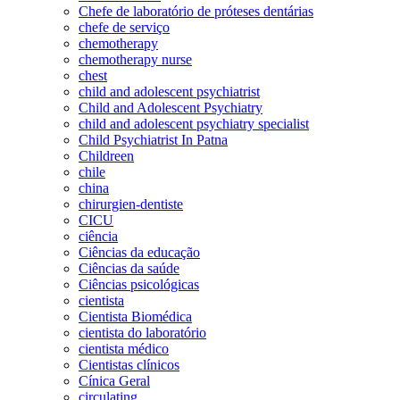
Chefe de laboratório de próteses dentárias
chefe de serviço
chemotherapy
chemotherapy nurse
chest
child and adolescent psychiatrist
Child and Adolescent Psychiatry
child and adolescent psychiatry specialist
Child Psychiatrist In Patna
Childreen
chile
china
chirurgien-dentiste
CICU
ciência
Ciências da educação
Ciências da saúde
Ciências psicológicas
cientista
Cientista Biomédica
cientista do laboratório
cientista médico
Cientistas clínicos
Cínica Geral
circulating