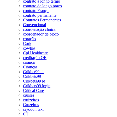
contrato a longo termo
contrato de longo prazo
contrato França
contrato permanente
Contratos Permanentes
Convencional
coordenação clínica
coordenador de bloco
coração
Cork
cowhig
Cpl Healthcare
creditação OE
criança
Crianças
Crikbet99 id
Crikbets99
Crikbets99 id
Crikbets99 login
Critical Care
cruises
cruizeiros
Cruzeiros
cryodon taxi
CT