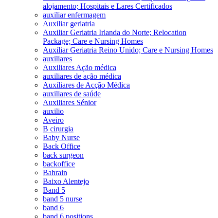
alojamento; Hospitais e Lares Certificados
auxiliar enfermagem
Auxiliar geriatria
Auxiliar Geriatria Irlanda do Norte; Relocation
Package; Care e Nursing Homes
Auxiliar Geriatria Reino Unido; Care e Nursing Homes
auxiliares
Auxiliares Ação médica
auxiliares de ação médica
Auxiliares de Acção Médica
auxiliares de saúde
Auxiliares Sénior
auxilio
Aveiro
B cirurgia
Baby Nurse
Back Office
back surgeon
backoffice
Bahrain
Baixo Alentejo
Band 5
band 5 nurse
band 6
band 6 positions