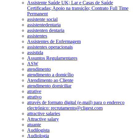
Assistente Saúde UK; Lar e Casas de Saúde
Certificadas; Apoio na transição; Contrato Full Time
Permanent
assistente social
assistentedentaria
assistenten dentaria
assistentes
Assistentes de Enfermagem
assistentes operacionais
assistida
Assuntos Regulamentares
ASW
atendimento
atendimento a domicílio
Atendimento ao Cliente
atendimento domiciliar
atrative
atrativo
através de formato digital (e-mail) para o endereço
electrónico: recrutamento@cligest.com
attractive salaries
Attractive salary
atuante
Audilogista
Audiologia