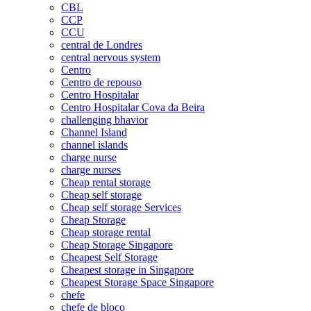
CBL
CCP
CCU
central de Londres
central nervous system
Centro
Centro de repouso
Centro Hospitalar
Centro Hospitalar Cova da Beira
challenging bhavior
Channel Island
channel islands
charge nurse
charge nurses
Cheap rental storage
Cheap self storage
Cheap self storage Services
Cheap Storage
Cheap storage rental
Cheap Storage Singapore
Cheapest Self Storage
Cheapest storage in Singapore
Cheapest Storage Space Singapore
chefe
chefe de bloco