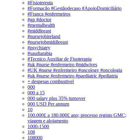
#Fisiotereuta
#Formação #Gestãodecaso #ApoioDomiciliário
#França #enfermeiros
#gp #doctor
#mentalhealth
#middleeast
#nursejobireland
#nursejobmiddleeast
#psychiatry
#saudiarabia
#Tecnico Auxiliar de Fisoterapia
#uk #nurse #enfermeiro #midwives
#UK #nurse #enfermeiro #oncology #oncologia
#uk #nurse #enfermeiro #paediatric #pediatria
+ despesas combustivel
000
000 a 15
000 salary plus 35% turnover
000 USD Per annum
10
100.000£ a 180.000£ ano; processo registo GMC;
viagem e alojamento
1000-1500
108
108000