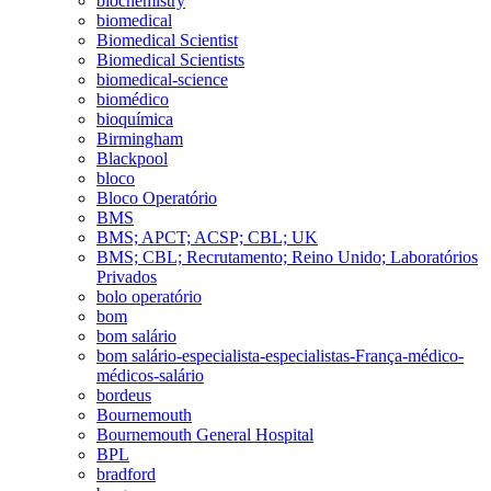
biochemistry
biomedical
Biomedical Scientist
Biomedical Scientists
biomedical-science
biomédico
bioquímica
Birmingham
Blackpool
bloco
Bloco Operatório
BMS
BMS; APCT; ACSP; CBL; UK
BMS; CBL; Recrutamento; Reino Unido; Laboratórios
Privados
bolo operatório
bom
bom salário
bom salário-especialista-especialistas-França-médico-
médicos-salário
bordeus
Bournemouth
Bournemouth General Hospital
BPL
bradford