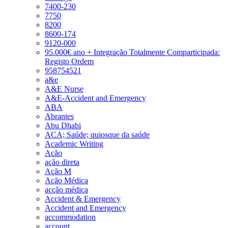
7400-230
7750
8200
8600-174
9120-000
95.000€ ano + Integração Totalmente Comparticipada:
Registo Ordem
958754521
a&e
A&E Nurse
A&E-Accident and Emergency
ABA
Abrantes
Abu Dhabi
ACA; Saúde; quiosque da saúde
Academic Writing
Ação
ação direta
Ação M
Ação Médica
acção médica
Accident & Emergency
Accident and Emergency
accommodation
account