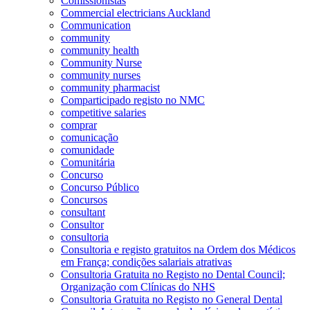
Comissionistas
Commercial electricians Auckland
Communication
community
community health
Community Nurse
community nurses
community pharmacist
Comparticipado registo no NMC
competitive salaries
comprar
comunicação
comunidade
Comunitária
Concurso
Concurso Público
Concursos
consultant
Consultor
consultoria
Consultoria e registo gratuitos na Ordem dos Médicos
em França; condições salariais atrativas
Consultoria Gratuita no Registo no Dental Council;
Organização com Clínicas do NHS
Consultoria Gratuita no Registo no General Dental