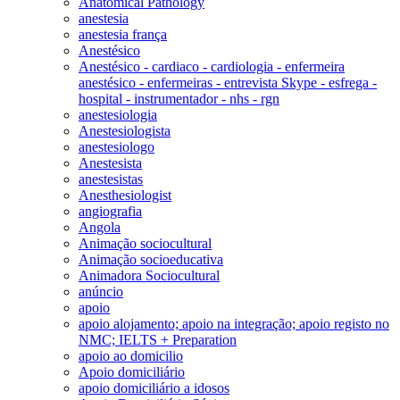
Anatomical Pathology
anestesia
anestesia frança
Anestésico
Anestésico - cardiaco - cardiologia - enfermeira
anestésico - enfermeiras - entrevista Skype - esfrega -
hospital - instrumentador - nhs - rgn
anestesiologia
Anestesiologista
anestesiologo
Anestesista
anestesistas
Anesthesiologist
angiografia
Angola
Animação sociocultural
Animação socioeducativa
Animadora Sociocultural
anúncio
apoio
apoio alojamento; apoio na integração; apoio registo no
NMC; IELTS + Preparation
apoio ao domicilio
Apoio domiciliário
apoio domiciliário a idosos