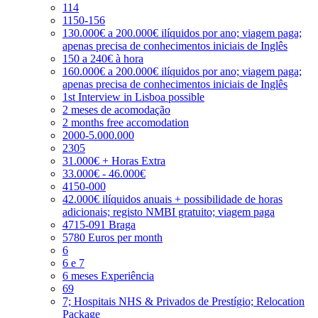
114
1150-156
130.000€ a 200.000€ ilíquidos por ano; viagem paga;
apenas precisa de conhecimentos iniciais de Inglês
150 a 240€ à hora
160.000€ a 200.000€ ilíquidos por ano; viagem paga;
apenas precisa de conhecimentos iniciais de Inglês
1st Interview in Lisboa possible
2 meses de acomodação
2 months free accomodation
2000-5.000.000
2305
31.000€ + Horas Extra
33.000€ - 46.000€
4150-000
42.000€ ilíquidos anuais + possibilidade de horas
adicionais; registo NMBI gratuito; viagem paga
4715-091 Braga
5780 Euros per month
6
6 e 7
6 meses Experiência
69
7; Hospitais NHS & Privados de Prestígio; Relocation
Package