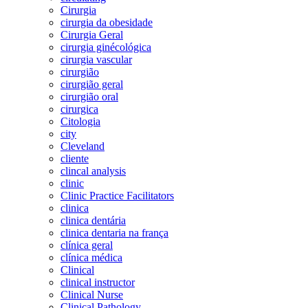
Cirurgia
cirurgia da obesidade
Cirurgia Geral
cirurgia ginécológica
cirurgia vascular
cirurgião
cirurgião geral
cirurgião oral
cirurgica
Citologia
city
Cleveland
cliente
clincal analysis
clinic
Clinic Practice Facilitators
clinica
clinica dentária
clinica dentaria na frança
clínica geral
clínica médica
Clinical
clinical instructor
Clinical Nurse
Clinical Pathology