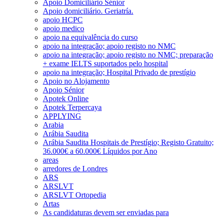
Apoio Domiciliário Sénior
Apoio domiciliário. Geriatría.
apoio HCPC
apoio medico
apoio na equivalência do curso
apoio na integração; apoio registo no NMC
apoio na integração; apoio registo no NMC; preparação
+ exame IELTS suportados pelo hospital
apoio na integração; Hospital Privado de prestígio
Apoio no Alojamento
Apoio Sénior
Apotek Online
Apotek Terpercaya
APPLYING
Arabia
Arábia Saudita
Arábia Saudita Hospitais de Prestígio; Registo Gratuito;
36.000€ a 60.000€ Líquidos por Ano
areas
arredores de Londres
ARS
ARSLVT
ARSLVT Ortopedia
Artas
As candidaturas devem ser enviadas para