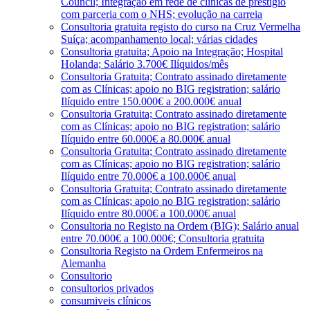
Council; Integração em rede de clínicas de prestígio
com parceria com o NHS; evolução na carreia
Consultoria gratuita registo do curso na Cruz Vermelha
Suíça; acompanhamento local; várias cidades
Consultoria gratuita; Apoio na Integração; Hospital
Holanda; Salário 3.700€ Ilíquidos/mês
Consultoria Gratuita; Contrato assinado diretamente
com as Clínicas; apoio no BIG registration; salário
Ilíquido entre 150.000€ a 200.000€ anual
Consultoria Gratuita; Contrato assinado diretamente
com as Clínicas; apoio no BIG registration; salário
Ilíquido entre 60.000€ a 80.000€ anual
Consultoria Gratuita; Contrato assinado diretamente
com as Clínicas; apoio no BIG registration; salário
Ilíquido entre 70.000€ a 100.000€ anual
Consultoria Gratuita; Contrato assinado diretamente
com as Clínicas; apoio no BIG registration; salário
Ilíquido entre 80.000€ a 100.000€ anual
Consultoria no Registo na Ordem (BIG); Salário anual
entre 70.000€ a 100.000€; Consultoria gratuita
Consultoria Registo na Ordem Enfermeiros na
Alemanha
Consultorio
consultorios privados
consumiveis clínicos