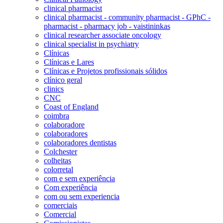
clinical pharmacist
clinical pharmacist - community pharmacist - GPhC -
pharmacist - pharmacy job - vaistininkas
clinical researcher associate oncology
clinical specialist in psychiatry
Clínicas
Clínicas e Lares
Clínicas e Projetos profissionais sólidos
clínico geral
clinics
CNC
Coast of England
coimbra
colaboradore
colaboradores
colaboradores dentistas
Colchester
colheitas
colorretal
com e sem experiência
Com experiência
com ou sem experiencia
comerciais
Comercial