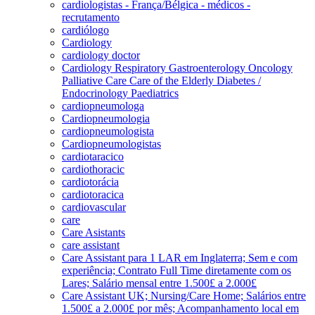
cardiologistas - França/Bélgica - médicos -
recrutamento
cardiólogo
Cardiology
cardiology doctor
Cardiology Respiratory Gastroenterology Oncology
Palliative Care Care of the Elderly Diabetes /
Endocrinology Paediatrics
cardiopneumologa
Cardiopneumologia
cardiopneumologista
Cardiopneumologistas
cardiotaracico
cardiothoracic
cardiotorácia
cardiotoracica
cardiovascular
care
Care Asistants
care assistant
Care Assistant para 1 LAR em Inglaterra; Sem e com
experiência; Contrato Full Time diretamente com os
Lares; Salário mensal entre 1.500£ a 2.000£
Care Assistant UK; Nursing/Care Home; Salários entre
1.500£ a 2.000£ por mês; Acompanhamento local em