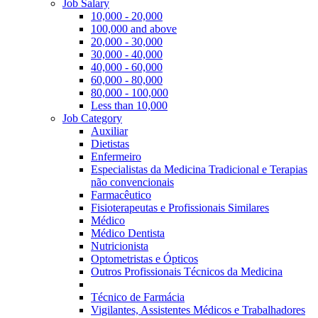
Job Salary
10,000 - 20,000
100,000 and above
20,000 - 30,000
30,000 - 40,000
40,000 - 60,000
60,000 - 80,000
80,000 - 100,000
Less than 10,000
Job Category
Auxiliar
Dietistas
Enfermeiro
Especialistas da Medicina Tradicional e Terapias
não convencionais
Farmacêutico
Fisioterapeutas e Profissionais Similares
Médico
Médico Dentista
Nutricionista
Optometristas e Ópticos
Outros Profissionais Técnicos da Medicina
Técnico de Farmácia
Vigilantes, Assistentes Médicos e Trabalhadores