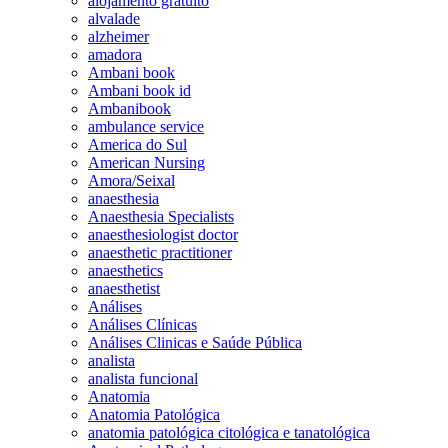
alojamento gratuito
alvalade
alzheimer
amadora
Ambani book
Ambani book id
Ambanibook
ambulance service
America do Sul
American Nursing
Amora/Seixal
anaesthesia
Anaesthesia Specialists
anaesthesiologist doctor
anaesthetic practitioner
anaesthetics
anaesthetist
Análises
Análises Clínicas
Análises Clinicas e Saúde Pública
analista
analista funcional
Anatomia
Anatomia Patológica
anatomia patológica citológica e tanatológica