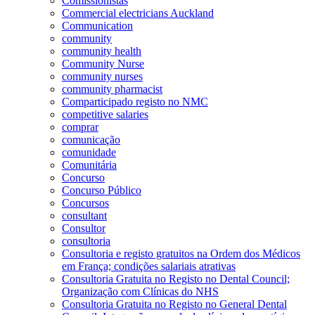
Comissionistas
Commercial electricians Auckland
Communication
community
community health
Community Nurse
community nurses
community pharmacist
Comparticipado registo no NMC
competitive salaries
comprar
comunicação
comunidade
Comunitária
Concurso
Concurso Público
Concursos
consultant
Consultor
consultoria
Consultoria e registo gratuitos na Ordem dos Médicos
em França; condições salariais atrativas
Consultoria Gratuita no Registo no Dental Council;
Organização com Clínicas do NHS
Consultoria Gratuita no Registo no General Dental