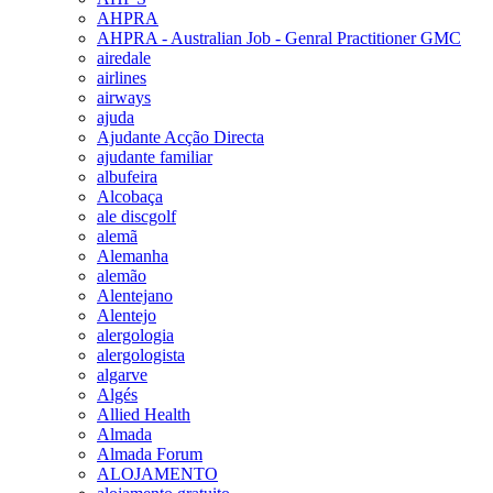
AHPRA
AHPRA - Australian Job - Genral Practitioner GMC
airedale
airlines
airways
ajuda
Ajudante Acção Directa
ajudante familiar
albufeira
Alcobaça
ale discgolf
alemã
Alemanha
alemão
Alentejano
Alentejo
alergologia
alergologista
algarve
Algés
Allied Health
Almada
Almada Forum
ALOJAMENTO