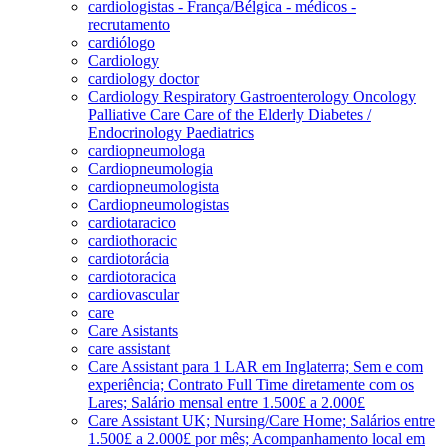
cardiologistas - França/Bélgica - médicos -
recrutamento
cardiólogo
Cardiology
cardiology doctor
Cardiology Respiratory Gastroenterology Oncology
Palliative Care Care of the Elderly Diabetes /
Endocrinology Paediatrics
cardiopneumologa
Cardiopneumologia
cardiopneumologista
Cardiopneumologistas
cardiotaracico
cardiothoracic
cardiotorácia
cardiotoracica
cardiovascular
care
Care Asistants
care assistant
Care Assistant para 1 LAR em Inglaterra; Sem e com
experiência; Contrato Full Time diretamente com os
Lares; Salário mensal entre 1.500£ a 2.000£
Care Assistant UK; Nursing/Care Home; Salários entre
1.500£ a 2.000£ por mês; Acompanhamento local em