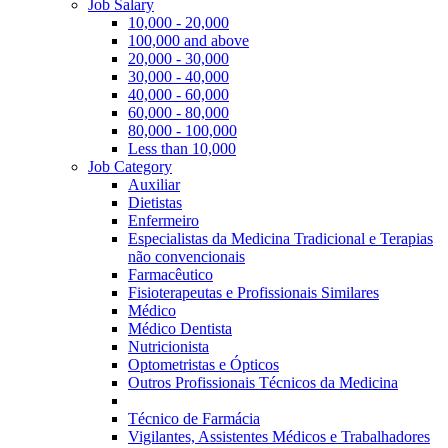
Job Salary
10,000 - 20,000
100,000 and above
20,000 - 30,000
30,000 - 40,000
40,000 - 60,000
60,000 - 80,000
80,000 - 100,000
Less than 10,000
Job Category
Auxiliar
Dietistas
Enfermeiro
Especialistas da Medicina Tradicional e Terapias
não convencionais
Farmacêutico
Fisioterapeutas e Profissionais Similares
Médico
Médico Dentista
Nutricionista
Optometristas e Ópticos
Outros Profissionais Técnicos da Medicina
Técnico de Farmácia
Vigilantes, Assistentes Médicos e Trabalhadores