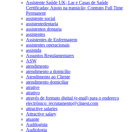
Assistente Saúde UK; Lar e Casas de Saúde
Certificadas; Apoio na transição; Contrato Full Time
Permanent
assistente social
assistentedentaria
assistenten dentaria
assistentes
Assistentes de Enfermagem
assistentes operacionais
assistida
Assuntos Regulamentares
ASW
atendimento
atendimento a domicílio
Atendimento ao Cliente
atendimento domiciliar
atrative
atrativo
através de formato digital (e-mail) para o endereço
electrónico: recrutamento@cligest.com
attractive salaries
Attractive salary
atuante
Audilogista
Audiologia