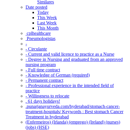
Similares
Date posted
Today
This Week
Last Week
This Month
‎ cplhealthcare‬
Pneumologistas
-
- Circulante
- Current and valid licence to practice as a Nurse
- Degree in Nursing and graduated from an approved
nursing program
- Full time contract
- Knowledge of German (required)
- Permanent contract
- Professional experience in the intended field of
practice
- Willingness to relocate
. 61 days holidays!
.punarjanayurveda.com/hyderabad/stomach-cancer-
treatment-hospitals/ Keywords : Best stomach Cancer
Treatment in hyderabad
(Enfermeiros) (Irlanda) (emprego) (Ireland) (nurses)
(jobs) (HSE)