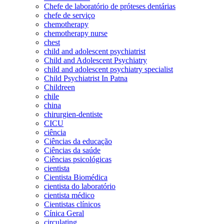
Chefe de laboratório de próteses dentárias
chefe de serviço
chemotherapy
chemotherapy nurse
chest
child and adolescent psychiatrist
Child and Adolescent Psychiatry
child and adolescent psychiatry specialist
Child Psychiatrist In Patna
Childreen
chile
china
chirurgien-dentiste
CICU
ciência
Ciências da educação
Ciências da saúde
Ciências psicológicas
cientista
Cientista Biomédica
cientista do laboratório
cientista médico
Cientistas clínicos
Cínica Geral
circulating