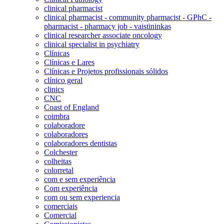
clinical pharmacist
clinical pharmacist - community pharmacist - GPhC -
pharmacist - pharmacy job - vaistininkas
clinical researcher associate oncology
clinical specialist in psychiatry
Clínicas
Clínicas e Lares
Clínicas e Projetos profissionais sólidos
clínico geral
clinics
CNC
Coast of England
coimbra
colaboradore
colaboradores
colaboradores dentistas
Colchester
colheitas
colorretal
com e sem experiência
Com experiência
com ou sem experiencia
comerciais
Comercial