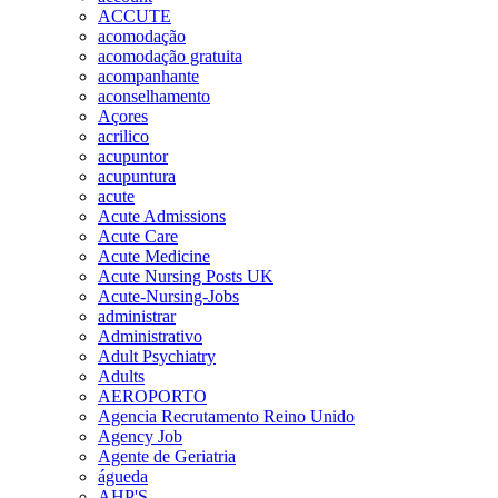
ACCUTE
acomodação
acomodação gratuita
acompanhante
aconselhamento
Açores
acrilico
acupuntor
acupuntura
acute
Acute Admissions
Acute Care
Acute Medicine
Acute Nursing Posts UK
Acute-Nursing-Jobs
administrar
Administrativo
Adult Psychiatry
Adults
AEROPORTO
Agencia Recrutamento Reino Unido
Agency Job
Agente de Geriatria
águeda
AHP'S