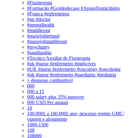
#Fisiotereuta
#Formação #Gestãodecaso #ApoioDomiciliário
#França #enfermeiros
#gp #doctor
#mentalhealth
#middleeast
#nursejobireland
#nursejobmiddleeast
#psychiatry
#saudiarabia
#Tecnico Auxiliar de Fisoterapia
#uk #nurse #enfermeiro #midwives
#UK #nurse #enfermeiro #oncology #oncologia
#uk #nurse #enfermeiro #paediatric #pediatria
+ despesas combustivel
000
000 a 15
000 salary plus 35% turnover
000 USD Per annum
10
100.000£ a 180.000£ ano; processo registo GMC;
viagem e alojamento
1000-1500
108
108000