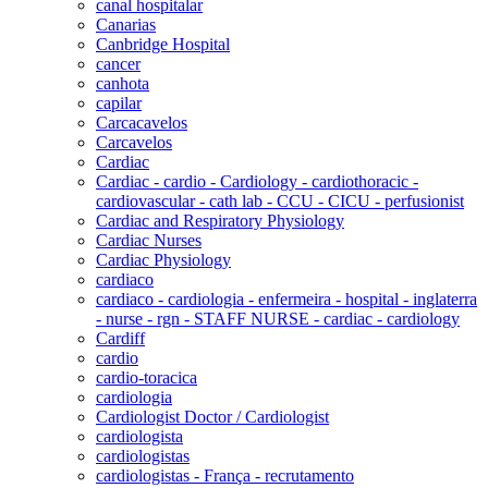
canal hospitalar
Canarias
Canbridge Hospital
cancer
canhota
capilar
Carcacavelos
Carcavelos
Cardiac
Cardiac - cardio - Cardiology - cardiothoracic -
cardiovascular - cath lab - CCU - CICU - perfusionist
Cardiac and Respiratory Physiology
Cardiac Nurses
Cardiac Physiology
cardiaco
cardiaco - cardiologia - enfermeira - hospital - inglaterra
- nurse - rgn - STAFF NURSE - cardiac - cardiology
Cardiff
cardio
cardio-toracica
cardiologia
Cardiologist Doctor / Cardiologist
cardiologista
cardiologistas
cardiologistas - França - recrutamento