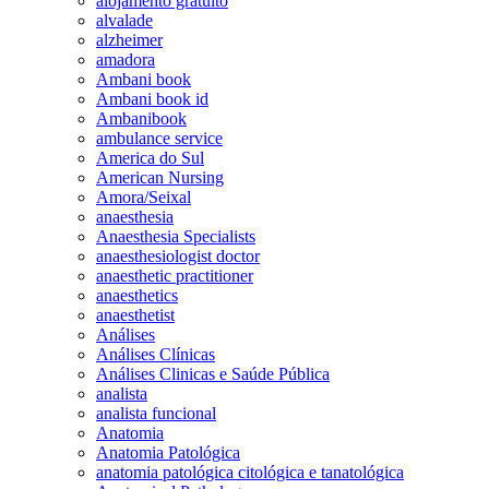
alojamento gratuito
alvalade
alzheimer
amadora
Ambani book
Ambani book id
Ambanibook
ambulance service
America do Sul
American Nursing
Amora/Seixal
anaesthesia
Anaesthesia Specialists
anaesthesiologist doctor
anaesthetic practitioner
anaesthetics
anaesthetist
Análises
Análises Clínicas
Análises Clinicas e Saúde Pública
analista
analista funcional
Anatomia
Anatomia Patológica
anatomia patológica citológica e tanatológica