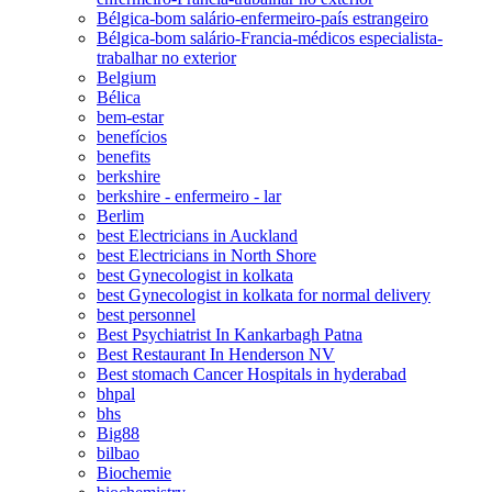
Bélgica-bom salário-enfermeiro-país estrangeiro
Bélgica-bom salário-Francia-médicos especialista-
trabalhar no exterior
Belgium
Bélica
bem-estar
benefícios
benefits
berkshire
berkshire - enfermeiro - lar
Berlim
best Electricians in Auckland
best Electricians in North Shore
best Gynecologist in kolkata
best Gynecologist in kolkata for normal delivery
best personnel
Best Psychiatrist In Kankarbagh Patna
Best Restaurant In Henderson NV
Best stomach Cancer Hospitals in hyderabad
bhpal
bhs
Big88
bilbao
Biochemie