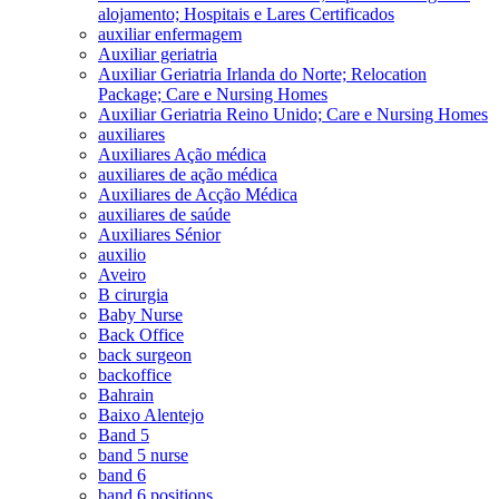
alojamento; Hospitais e Lares Certificados
auxiliar enfermagem
Auxiliar geriatria
Auxiliar Geriatria Irlanda do Norte; Relocation
Package; Care e Nursing Homes
Auxiliar Geriatria Reino Unido; Care e Nursing Homes
auxiliares
Auxiliares Ação médica
auxiliares de ação médica
Auxiliares de Acção Médica
auxiliares de saúde
Auxiliares Sénior
auxilio
Aveiro
B cirurgia
Baby Nurse
Back Office
back surgeon
backoffice
Bahrain
Baixo Alentejo
Band 5
band 5 nurse
band 6
band 6 positions