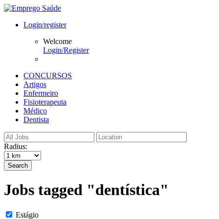
Login/register
Welcome
Login/Register
CONCURSOS
Artigos
Enfermeiro
Fisioterapeuta
Médico
Dentista
Radius:
Search
Jobs tagged "dentística"
Estágio