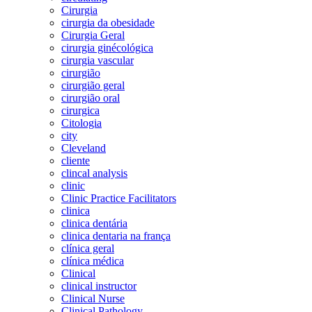
Cirurgia
cirurgia da obesidade
Cirurgia Geral
cirurgia ginécológica
cirurgia vascular
cirurgião
cirurgião geral
cirurgião oral
cirurgica
Citologia
city
Cleveland
cliente
clincal analysis
clinic
Clinic Practice Facilitators
clinica
clinica dentária
clinica dentaria na frança
clínica geral
clínica médica
Clinical
clinical instructor
Clinical Nurse
Clinical Pathology