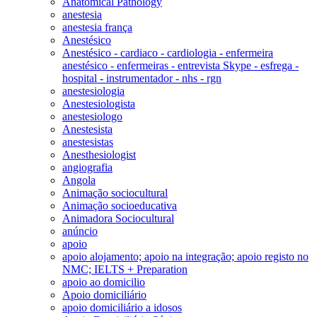
Anatomical Pathology
anestesia
anestesia frança
Anestésico
Anestésico - cardiaco - cardiologia - enfermeira
anestésico - enfermeiras - entrevista Skype - esfrega -
hospital - instrumentador - nhs - rgn
anestesiologia
Anestesiologista
anestesiologo
Anestesista
anestesistas
Anesthesiologist
angiografia
Angola
Animação sociocultural
Animação socioeducativa
Animadora Sociocultural
anúncio
apoio
apoio alojamento; apoio na integração; apoio registo no
NMC; IELTS + Preparation
apoio ao domicilio
Apoio domiciliário
apoio domiciliário a idosos