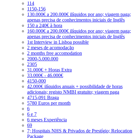
114
1150-156
130.000€ a 200.000€ ilíquidos por ano; viagem paga;
apenas precisa de conhecimentos iniciais de Inglês
150 a 240€ à hora
160.000€ a 200.000€ ilíquidos por ano; viagem paga;
apenas precisa de conhecimentos iniciais de Inglês
1st Interview in Lisboa possible
2 meses de acomodação
2 months free accomodation
2000-5.000.000
2305
31.000€ + Horas Extra
33.000€ - 46.000€
4150-000
42.000€ ilíquidos anuais + possibilidade de horas
adicionais; registo NMBI gratuito; viagem paga
4715-091 Braga
5780 Euros per month
6
6 e 7
6 meses Experiência
69
7; Hospitais NHS & Privados de Prestígio; Relocation
Package