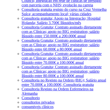
Council; Integração em rede de clínicas de prestígio
com parceria com o NHS; evolução na carreia
Consultoria gratuita registo do curso na Cruz Vermelha
Suíça; acompanhamento local; várias cidades
Consultoria gratuita; Apoio na Integração; Hospital
Holanda; Salário 3.700€ Ilíquidos/mês
Consultoria Gratuita; Contrato assinado diretamente
com as Clínicas; apoio no BIG registration; salário
Ilíquido entre 150.000€ a 200.000€ anual
Consultoria Gratuita; Contrato assinado diretamente
com as Clínicas; apoio no BIG registration; salário
Ilíquido entre 60.000€ a 80.000€ anual
Consultoria Gratuita; Contrato assinado diretamente
com as Clínicas; apoio no BIG registration; salário
Ilíquido entre 70.000€ a 100.000€ anual
Consultoria Gratuita; Contrato assinado diretamente
com as Clínicas; apoio no BIG registration; salário
Ilíquido entre 80.000€ a 100.000€ anual
Consultoria no Registo na Ordem (BIG); Salário anual
entre 70.000€ a 100.000€; Consultoria gratuita
Consultoria Registo na Ordem Enfermeiros na
Alemanha
Consultorio
consultorios privados
consumiveis clínicos