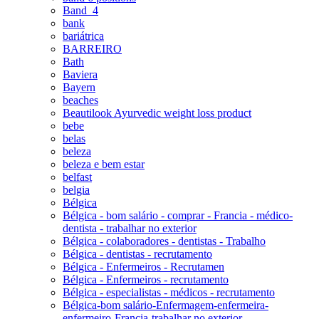
Band_4
bank
bariátrica
BARREIRO
Bath
Baviera
Bayern
beaches
Beautilook Ayurvedic weight loss product
bebe
belas
beleza
beleza e bem estar
belfast
belgia
Bélgica
Bélgica - bom salário - comprar - Francia - médico-
dentista - trabalhar no exterior
Bélgica - colaboradores - dentistas - Trabalho
Bélgica - dentistas - recrutamento
Bélgica - Enfermeiros - Recrutamen
Bélgica - Enfermeiros - recrutamento
Bélgica - especialistas - médicos - recrutamento
Bélgica-bom salário-Enfermagem-enfermeira-
enfermeiro-Francia-trabalhar no exterior