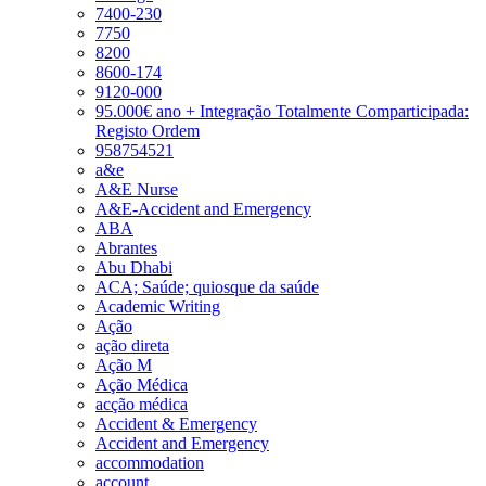
7400-230
7750
8200
8600-174
9120-000
95.000€ ano + Integração Totalmente Comparticipada:
Registo Ordem
958754521
a&e
A&E Nurse
A&E-Accident and Emergency
ABA
Abrantes
Abu Dhabi
ACA; Saúde; quiosque da saúde
Academic Writing
Ação
ação direta
Ação M
Ação Médica
acção médica
Accident & Emergency
Accident and Emergency
accommodation
account