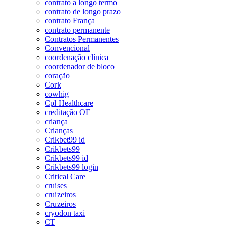
contrato a longo termo
contrato de longo prazo
contrato França
contrato permanente
Contratos Permanentes
Convencional
coordenação clínica
coordenador de bloco
coração
Cork
cowhig
Cpl Healthcare
creditação OE
criança
Crianças
Crikbet99 id
Crikbets99
Crikbets99 id
Crikbets99 login
Critical Care
cruises
cruizeiros
Cruzeiros
cryodon taxi
CT