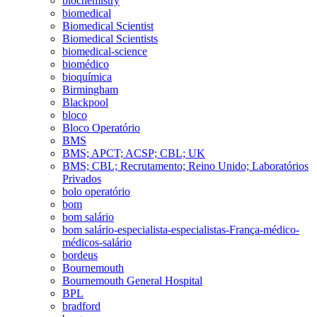
biochemistry
biomedical
Biomedical Scientist
Biomedical Scientists
biomedical-science
biomédico
bioquímica
Birmingham
Blackpool
bloco
Bloco Operatório
BMS
BMS; APCT; ACSP; CBL; UK
BMS; CBL; Recrutamento; Reino Unido; Laboratórios
Privados
bolo operatório
bom
bom salário
bom salário-especialista-especialistas-França-médico-
médicos-salário
bordeus
Bournemouth
Bournemouth General Hospital
BPL
bradford