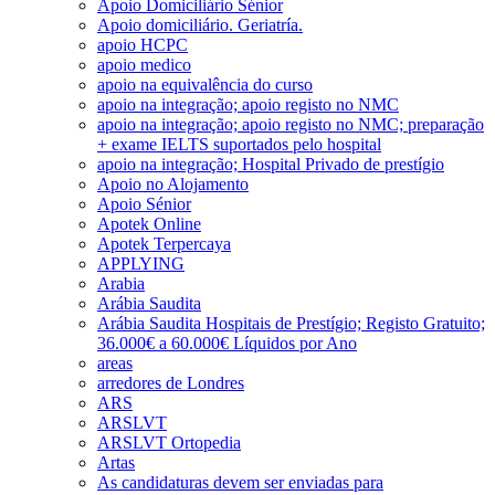
Apoio Domiciliário Sénior
Apoio domiciliário. Geriatría.
apoio HCPC
apoio medico
apoio na equivalência do curso
apoio na integração; apoio registo no NMC
apoio na integração; apoio registo no NMC; preparação
+ exame IELTS suportados pelo hospital
apoio na integração; Hospital Privado de prestígio
Apoio no Alojamento
Apoio Sénior
Apotek Online
Apotek Terpercaya
APPLYING
Arabia
Arábia Saudita
Arábia Saudita Hospitais de Prestígio; Registo Gratuito;
36.000€ a 60.000€ Líquidos por Ano
areas
arredores de Londres
ARS
ARSLVT
ARSLVT Ortopedia
Artas
As candidaturas devem ser enviadas para