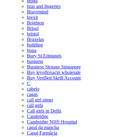
braga
bras and lingeries
Bravemind
brexit
Brighton
Brisol
bristol
Bruxelas
building
bupa
Bury St.Edmunds
business
Business Storage Singapore
Buy levofloxacin wholesale
Buy Verified Skrill Account
C
cabelo
cagas
call girl ajmer
call girls
Call girls in Delhi
Cambridge
Cambridge NHS Hospital
canal da mancha
Canal Farmácia