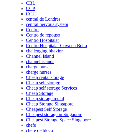
CBL
CCP
CCU
central de Londres
central nervous system
Centro
Centro de repouso
Centro Hospitalar
Centro Hospitalar Cova da Beira
challenging bhavior
Channel Island
channel islands
charge nurse
charge nurses
Cheap rental storage
Cheap self storage
Cheap self storage Services
Cheap Storage
Cheap storage rental
Cheap Storage Singapore
Cheapest Self Storage
Cheapest storage in Singapore
Cheapest Storage Space Singapore
chefe
chefe de bloco