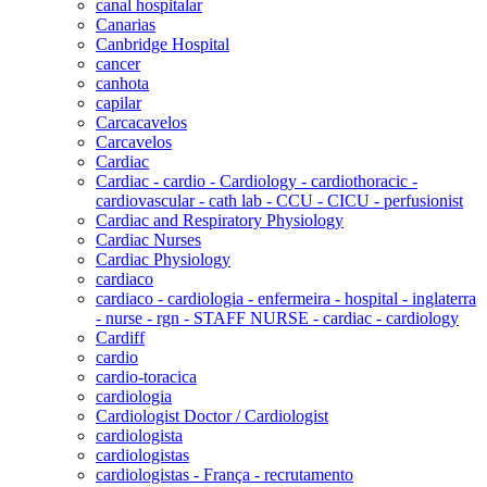
canal hospitalar
Canarias
Canbridge Hospital
cancer
canhota
capilar
Carcacavelos
Carcavelos
Cardiac
Cardiac - cardio - Cardiology - cardiothoracic -
cardiovascular - cath lab - CCU - CICU - perfusionist
Cardiac and Respiratory Physiology
Cardiac Nurses
Cardiac Physiology
cardiaco
cardiaco - cardiologia - enfermeira - hospital - inglaterra
- nurse - rgn - STAFF NURSE - cardiac - cardiology
Cardiff
cardio
cardio-toracica
cardiologia
Cardiologist Doctor / Cardiologist
cardiologista
cardiologistas
cardiologistas - França - recrutamento