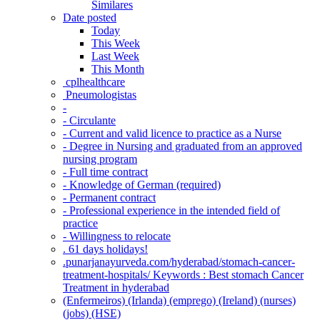
Similares
Date posted
Today
This Week
Last Week
This Month
‎ cplhealthcare‬
Pneumologistas
-
- Circulante
- Current and valid licence to practice as a Nurse
- Degree in Nursing and graduated from an approved
nursing program
- Full time contract
- Knowledge of German (required)
- Permanent contract
- Professional experience in the intended field of
practice
- Willingness to relocate
. 61 days holidays!
.punarjanayurveda.com/hyderabad/stomach-cancer-
treatment-hospitals/ Keywords : Best stomach Cancer
Treatment in hyderabad
(Enfermeiros) (Irlanda) (emprego) (Ireland) (nurses)
(jobs) (HSE)