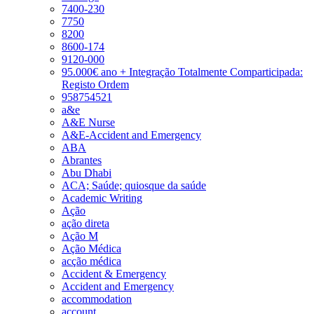
7400-230
7750
8200
8600-174
9120-000
95.000€ ano + Integração Totalmente Comparticipada:
Registo Ordem
958754521
a&e
A&E Nurse
A&E-Accident and Emergency
ABA
Abrantes
Abu Dhabi
ACA; Saúde; quiosque da saúde
Academic Writing
Ação
ação direta
Ação M
Ação Médica
acção médica
Accident & Emergency
Accident and Emergency
accommodation
account