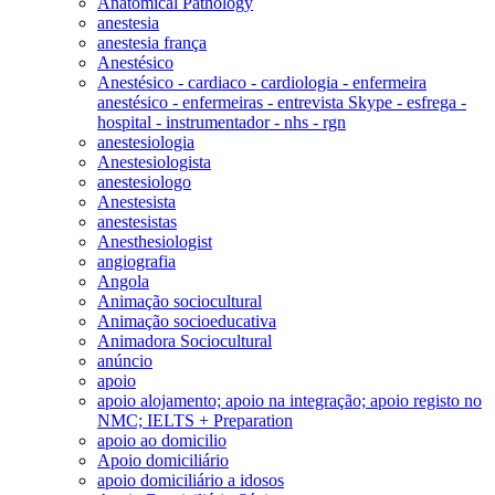
Anatomical Pathology
anestesia
anestesia frança
Anestésico
Anestésico - cardiaco - cardiologia - enfermeira
anestésico - enfermeiras - entrevista Skype - esfrega -
hospital - instrumentador - nhs - rgn
anestesiologia
Anestesiologista
anestesiologo
Anestesista
anestesistas
Anesthesiologist
angiografia
Angola
Animação sociocultural
Animação socioeducativa
Animadora Sociocultural
anúncio
apoio
apoio alojamento; apoio na integração; apoio registo no
NMC; IELTS + Preparation
apoio ao domicilio
Apoio domiciliário
apoio domiciliário a idosos