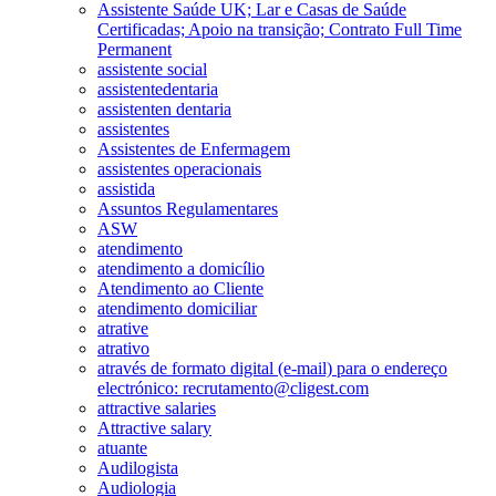
Assistente Saúde UK; Lar e Casas de Saúde
Certificadas; Apoio na transição; Contrato Full Time
Permanent
assistente social
assistentedentaria
assistenten dentaria
assistentes
Assistentes de Enfermagem
assistentes operacionais
assistida
Assuntos Regulamentares
ASW
atendimento
atendimento a domicílio
Atendimento ao Cliente
atendimento domiciliar
atrative
atrativo
através de formato digital (e-mail) para o endereço
electrónico: recrutamento@cligest.com
attractive salaries
Attractive salary
atuante
Audilogista
Audiologia