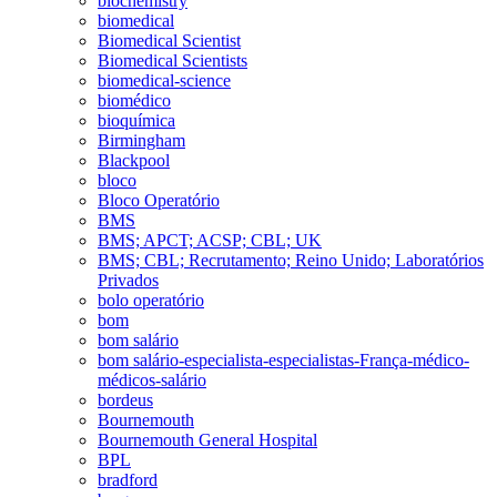
biochemistry
biomedical
Biomedical Scientist
Biomedical Scientists
biomedical-science
biomédico
bioquímica
Birmingham
Blackpool
bloco
Bloco Operatório
BMS
BMS; APCT; ACSP; CBL; UK
BMS; CBL; Recrutamento; Reino Unido; Laboratórios
Privados
bolo operatório
bom
bom salário
bom salário-especialista-especialistas-França-médico-
médicos-salário
bordeus
Bournemouth
Bournemouth General Hospital
BPL
bradford