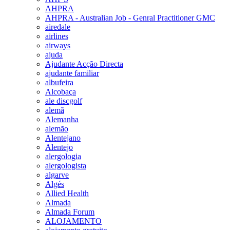
AHPRA
AHPRA - Australian Job - Genral Practitioner GMC
airedale
airlines
airways
ajuda
Ajudante Acção Directa
ajudante familiar
albufeira
Alcobaça
ale discgolf
alemã
Alemanha
alemão
Alentejano
Alentejo
alergologia
alergologista
algarve
Algés
Allied Health
Almada
Almada Forum
ALOJAMENTO