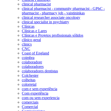
clinical pharmacist
clinical pharmacist - community pharmacist - GPhC -
pharmacist - pharmacy job - vaistininkas
clinical researcher associate oncology
clinical specialist in psychiatry
Clínicas
Clínicas e Lares
Clínicas e Projetos profissionais sólidos
clínico geral
clinics
CNC
Coast of England
coimbra
colaboradore
colaboradores
colaboradores dentistas
Colchester
colheitas
colorretal
com e sem experiência
Com experiência
com ou sem experiencia
comerciais
Comercial