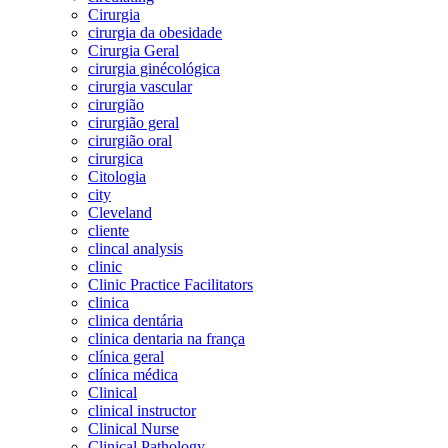
Cirurgia
cirurgia da obesidade
Cirurgia Geral
cirurgia ginécológica
cirurgia vascular
cirurgião
cirurgião geral
cirurgião oral
cirurgica
Citologia
city
Cleveland
cliente
clincal analysis
clinic
Clinic Practice Facilitators
clinica
clinica dentária
clinica dentaria na frança
clínica geral
clínica médica
Clinical
clinical instructor
Clinical Nurse
Clinical Pathology