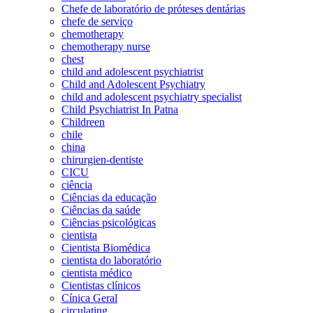
Chefe de laboratório de próteses dentárias
chefe de serviço
chemotherapy
chemotherapy nurse
chest
child and adolescent psychiatrist
Child and Adolescent Psychiatry
child and adolescent psychiatry specialist
Child Psychiatrist In Patna
Childreen
chile
china
chirurgien-dentiste
CICU
ciência
Ciências da educação
Ciências da saúde
Ciências psicológicas
cientista
Cientista Biomédica
cientista do laboratório
cientista médico
Cientistas clínicos
Cínica Geral
circulating