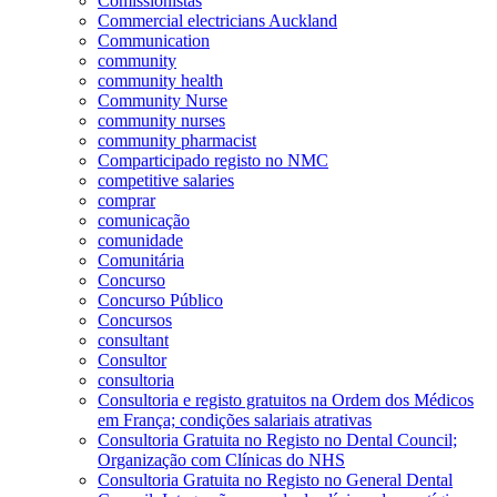
Comissionistas
Commercial electricians Auckland
Communication
community
community health
Community Nurse
community nurses
community pharmacist
Comparticipado registo no NMC
competitive salaries
comprar
comunicação
comunidade
Comunitária
Concurso
Concurso Público
Concursos
consultant
Consultor
consultoria
Consultoria e registo gratuitos na Ordem dos Médicos
em França; condições salariais atrativas
Consultoria Gratuita no Registo no Dental Council;
Organização com Clínicas do NHS
Consultoria Gratuita no Registo no General Dental