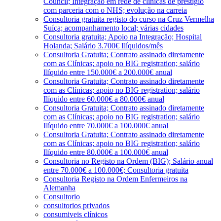
Council; Integração em rede de clínicas de prestígio
com parceria com o NHS; evolução na carreia
Consultoria gratuita registo do curso na Cruz Vermelha
Suíça; acompanhamento local; várias cidades
Consultoria gratuita; Apoio na Integração; Hospital
Holanda; Salário 3.700€ Ilíquidos/mês
Consultoria Gratuita; Contrato assinado diretamente
com as Clínicas; apoio no BIG registration; salário
Ilíquido entre 150.000€ a 200.000€ anual
Consultoria Gratuita; Contrato assinado diretamente
com as Clínicas; apoio no BIG registration; salário
Ilíquido entre 60.000€ a 80.000€ anual
Consultoria Gratuita; Contrato assinado diretamente
com as Clínicas; apoio no BIG registration; salário
Ilíquido entre 70.000€ a 100.000€ anual
Consultoria Gratuita; Contrato assinado diretamente
com as Clínicas; apoio no BIG registration; salário
Ilíquido entre 80.000€ a 100.000€ anual
Consultoria no Registo na Ordem (BIG); Salário anual
entre 70.000€ a 100.000€; Consultoria gratuita
Consultoria Registo na Ordem Enfermeiros na
Alemanha
Consultorio
consultorios privados
consumiveis clínicos