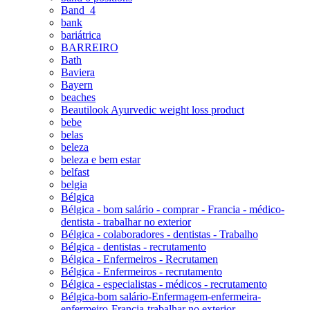
Band_4
bank
bariátrica
BARREIRO
Bath
Baviera
Bayern
beaches
Beautilook Ayurvedic weight loss product
bebe
belas
beleza
beleza e bem estar
belfast
belgia
Bélgica
Bélgica - bom salário - comprar - Francia - médico-
dentista - trabalhar no exterior
Bélgica - colaboradores - dentistas - Trabalho
Bélgica - dentistas - recrutamento
Bélgica - Enfermeiros - Recrutamen
Bélgica - Enfermeiros - recrutamento
Bélgica - especialistas - médicos - recrutamento
Bélgica-bom salário-Enfermagem-enfermeira-
enfermeiro-Francia-trabalhar no exterior