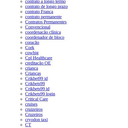
contrato a longo termo
contrato de longo prazo
contrato França
contrato permanente
Contratos Permanentes
Convencional
coordenação clínica
coordenador de bloco
coração
Cork
cowhig
Cpl Healthcare
creditação OE
criança
Crianças
Crikbet99 id
Crikbets99
Crikbets99 id
Crikbets99 login
Critical Care
cruises
cruizeiros
Cruzeiros
cryodon taxi
CT