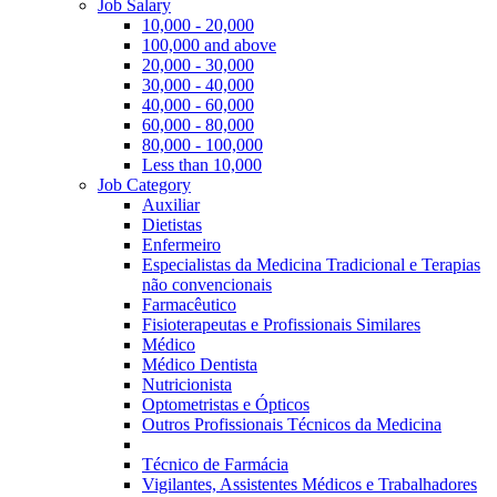
Job Salary
10,000 - 20,000
100,000 and above
20,000 - 30,000
30,000 - 40,000
40,000 - 60,000
60,000 - 80,000
80,000 - 100,000
Less than 10,000
Job Category
Auxiliar
Dietistas
Enfermeiro
Especialistas da Medicina Tradicional e Terapias
não convencionais
Farmacêutico
Fisioterapeutas e Profissionais Similares
Médico
Médico Dentista
Nutricionista
Optometristas e Ópticos
Outros Profissionais Técnicos da Medicina
Técnico de Farmácia
Vigilantes, Assistentes Médicos e Trabalhadores