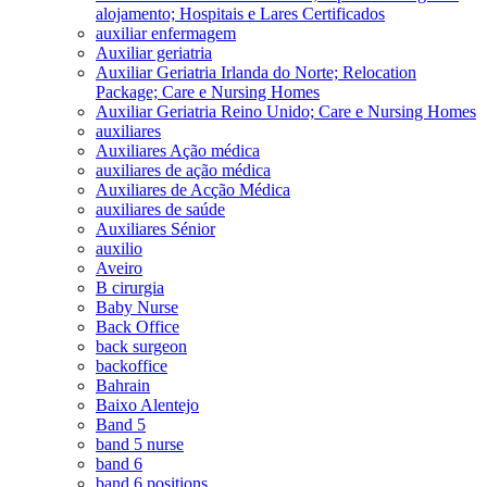
alojamento; Hospitais e Lares Certificados
auxiliar enfermagem
Auxiliar geriatria
Auxiliar Geriatria Irlanda do Norte; Relocation
Package; Care e Nursing Homes
Auxiliar Geriatria Reino Unido; Care e Nursing Homes
auxiliares
Auxiliares Ação médica
auxiliares de ação médica
Auxiliares de Acção Médica
auxiliares de saúde
Auxiliares Sénior
auxilio
Aveiro
B cirurgia
Baby Nurse
Back Office
back surgeon
backoffice
Bahrain
Baixo Alentejo
Band 5
band 5 nurse
band 6
band 6 positions