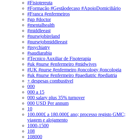
#Fisiotereuta
#Formação #Gestãodecaso #ApoioDomiciliário
#França #enfermeiros
#gp #doctor
#mentalhealth
#middleeast
#nursejobireland
#nursejobmiddleeast
#psychiatry
#saudiarabia
#Tecnico Auxiliar de Fisoterapia
#uk #nurse #enfermeiro #midwives
#UK #nurse #enfermeiro #oncology #oncologia
#uk #nurse #enfermeiro #paediatric #pediatria
+ despesas combustivel
000
000 a 15
000 salary plus 35% turnover
000 USD Per annum
10
100.000£ a 180.000£ ano; processo registo GMC;
viagem e alojamento
1000-1500
108
108000