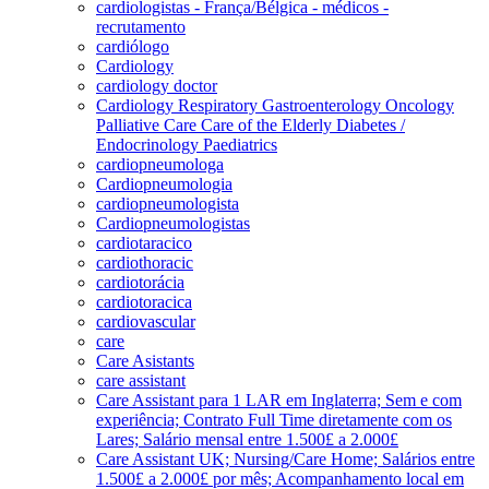
cardiologistas - França/Bélgica - médicos -
recrutamento
cardiólogo
Cardiology
cardiology doctor
Cardiology Respiratory Gastroenterology Oncology
Palliative Care Care of the Elderly Diabetes /
Endocrinology Paediatrics
cardiopneumologa
Cardiopneumologia
cardiopneumologista
Cardiopneumologistas
cardiotaracico
cardiothoracic
cardiotorácia
cardiotoracica
cardiovascular
care
Care Asistants
care assistant
Care Assistant para 1 LAR em Inglaterra; Sem e com
experiência; Contrato Full Time diretamente com os
Lares; Salário mensal entre 1.500£ a 2.000£
Care Assistant UK; Nursing/Care Home; Salários entre
1.500£ a 2.000£ por mês; Acompanhamento local em