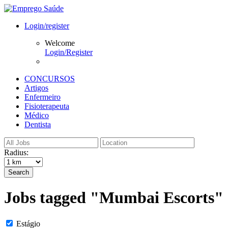
Login/register
Welcome
Login/Register
CONCURSOS
Artigos
Enfermeiro
Fisioterapeuta
Médico
Dentista
Radius:
Search
Jobs tagged "Mumbai Escorts"
Estágio