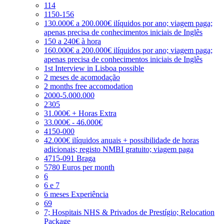
114
1150-156
130.000€ a 200.000€ ilíquidos por ano; viagem paga;
apenas precisa de conhecimentos iniciais de Inglês
150 a 240€ à hora
160.000€ a 200.000€ ilíquidos por ano; viagem paga;
apenas precisa de conhecimentos iniciais de Inglês
1st Interview in Lisboa possible
2 meses de acomodação
2 months free accomodation
2000-5.000.000
2305
31.000€ + Horas Extra
33.000€ - 46.000€
4150-000
42.000€ ilíquidos anuais + possibilidade de horas
adicionais; registo NMBI gratuito; viagem paga
4715-091 Braga
5780 Euros per month
6
6 e 7
6 meses Experiência
69
7; Hospitais NHS & Privados de Prestígio; Relocation
Package