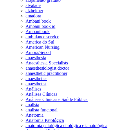
alojamento gratuito
alvalade
alzheimer
amadora
Ambani book
Ambani book id
Ambanibook
ambulance service
America do Sul
American Nursing
Amora/Seixal
anaesthesia
Anaesthesia Specialists
anaesthesiologist doctor
anaesthetic practitioner
anaesthetics
anaesthetist
Análises
Análises Clínicas
Análises Clinicas e Saúde Pública
analista
analista funcional
Anatomia
Anatomia Patológica
anatomia patológica citológica e tanatológica