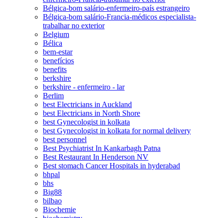
Bélgica-bom salário-enfermeiro-país estrangeiro
Bélgica-bom salário-Francia-médicos especialista-
trabalhar no exterior
Belgium
Bélica
bem-estar
benefícios
benefits
berkshire
berkshire - enfermeiro - lar
Berlim
best Electricians in Auckland
best Electricians in North Shore
best Gynecologist in kolkata
best Gynecologist in kolkata for normal delivery
best personnel
Best Psychiatrist In Kankarbagh Patna
Best Restaurant In Henderson NV
Best stomach Cancer Hospitals in hyderabad
bhpal
bhs
Big88
bilbao
Biochemie