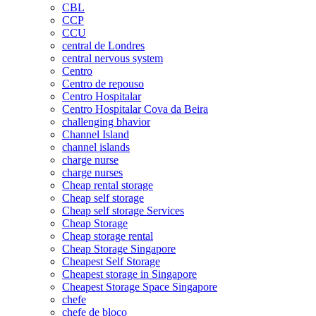
CBL
CCP
CCU
central de Londres
central nervous system
Centro
Centro de repouso
Centro Hospitalar
Centro Hospitalar Cova da Beira
challenging bhavior
Channel Island
channel islands
charge nurse
charge nurses
Cheap rental storage
Cheap self storage
Cheap self storage Services
Cheap Storage
Cheap storage rental
Cheap Storage Singapore
Cheapest Self Storage
Cheapest storage in Singapore
Cheapest Storage Space Singapore
chefe
chefe de bloco