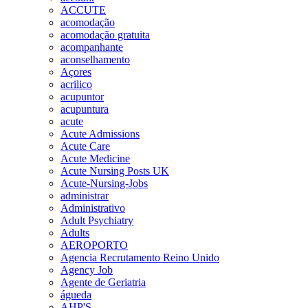
ACCUTE
acomodação
acomodação gratuita
acompanhante
aconselhamento
Açores
acrilico
acupuntor
acupuntura
acute
Acute Admissions
Acute Care
Acute Medicine
Acute Nursing Posts UK
Acute-Nursing-Jobs
administrar
Administrativo
Adult Psychiatry
Adults
AEROPORTO
Agencia Recrutamento Reino Unido
Agency Job
Agente de Geriatria
águeda
AHP'S