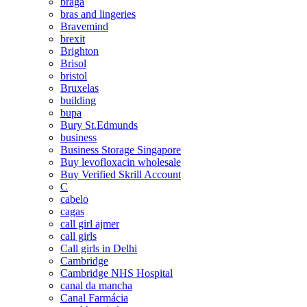
braga
bras and lingeries
Bravemind
brexit
Brighton
Brisol
bristol
Bruxelas
building
bupa
Bury St.Edmunds
business
Business Storage Singapore
Buy levofloxacin wholesale
Buy Verified Skrill Account
C
cabelo
cagas
call girl ajmer
call girls
Call girls in Delhi
Cambridge
Cambridge NHS Hospital
canal da mancha
Canal Farmácia