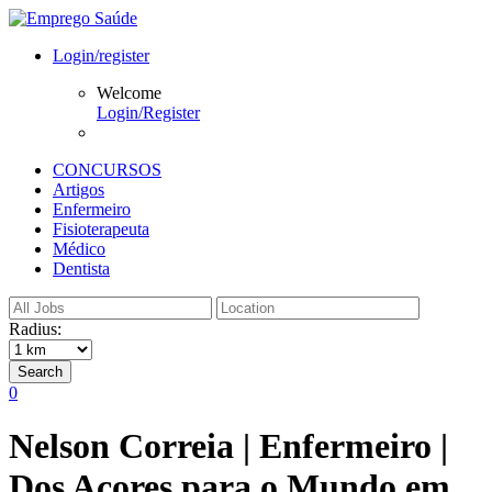
Login/register
Welcome
Login/Register
CONCURSOS
Artigos
Enfermeiro
Fisioterapeuta
Médico
Dentista
Radius:
Search
0
Nelson Correia | Enfermeiro |
Dos Açores para o Mundo em