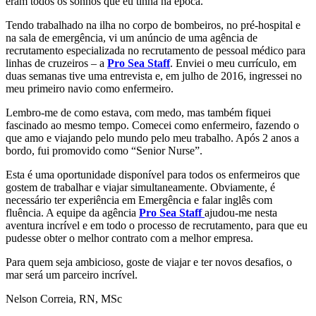
eram todos os sonhos que eu tinha na época.
Tendo trabalhado na ilha no corpo de bombeiros, no pré-hospital e
na sala de emergência, vi um anúncio de uma agência de
recrutamento especializada no recrutamento de pessoal médico para
linhas de cruzeiros – a
Pro Sea Staff
. Enviei o meu currículo, em
duas semanas tive uma entrevista e, em julho de 2016, ingressei no
meu primeiro navio como enfermeiro.
Lembro-me de como estava, com medo, mas também fiquei
fascinado ao mesmo tempo. Comecei como enfermeiro, fazendo o
que amo e viajando pelo mundo pelo meu trabalho. Após 2 anos a
bordo, fui promovido como “Senior Nurse”.
Esta é uma oportunidade disponível para todos os enfermeiros que
gostem de trabalhar e viajar simultaneamente. Obviamente, é
necessário ter experiência em Emergência e falar inglês com
fluência. A equipe da agência
Pro Sea Staff
ajudou-me nesta
aventura incrível e em todo o processo de recrutamento, para que eu
pudesse obter o melhor contrato com a melhor empresa.
Para quem seja ambicioso, goste de viajar e ter novos desafios, o
mar será um parceiro incrível.
Nelson Correia, RN, MSc