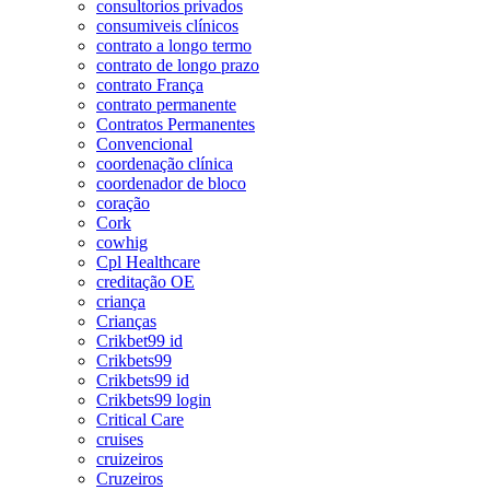
consultorios privados
consumiveis clínicos
contrato a longo termo
contrato de longo prazo
contrato França
contrato permanente
Contratos Permanentes
Convencional
coordenação clínica
coordenador de bloco
coração
Cork
cowhig
Cpl Healthcare
creditação OE
criança
Crianças
Crikbet99 id
Crikbets99
Crikbets99 id
Crikbets99 login
Critical Care
cruises
cruizeiros
Cruzeiros