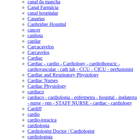
canal da mancha
Canal Farmácia
canal hospitalar
Canarias
Canbridge Hospital
cancer
canhota
capilar
Carcacavelos
Carcavelos
Cardiac
Cardiac - cardio - Cardiology - cardiothoracic -
cardiovascular - cath lab - CCU - CICU - perfusionist
Cardiac and Respiratory Physiology
Cardiac Nurses
Cardiac Physiology
cardiaco
cardiaco - cardiologia - enfermeira - hospital - inglaterra
- nurse - rgn - STAFF NURSE - cardiac - cardiology
Cardiff
cardio
cardio-toracica
cardiologia
Cardiologist Doctor / Cardiologist
cardiologista