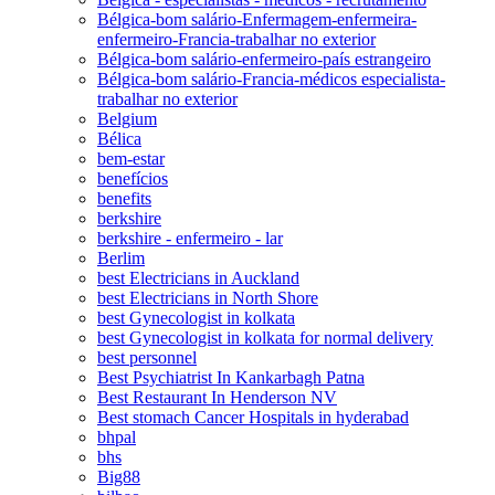
Bélgica-bom salário-Enfermagem-enfermeira-
enfermeiro-Francia-trabalhar no exterior
Bélgica-bom salário-enfermeiro-país estrangeiro
Bélgica-bom salário-Francia-médicos especialista-
trabalhar no exterior
Belgium
Bélica
bem-estar
benefícios
benefits
berkshire
berkshire - enfermeiro - lar
Berlim
best Electricians in Auckland
best Electricians in North Shore
best Gynecologist in kolkata
best Gynecologist in kolkata for normal delivery
best personnel
Best Psychiatrist In Kankarbagh Patna
Best Restaurant In Henderson NV
Best stomach Cancer Hospitals in hyderabad
bhpal
bhs
Big88