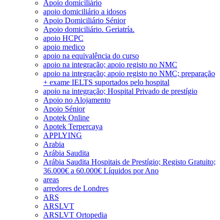
Apoio domiciliário
apoio domiciliário a idosos
Apoio Domiciliário Sénior
Apoio domiciliário. Geriatría.
apoio HCPC
apoio medico
apoio na equivalência do curso
apoio na integração; apoio registo no NMC
apoio na integração; apoio registo no NMC; preparação
+ exame IELTS suportados pelo hospital
apoio na integração; Hospital Privado de prestígio
Apoio no Alojamento
Apoio Sénior
Apotek Online
Apotek Terpercaya
APPLYING
Arabia
Arábia Saudita
Arábia Saudita Hospitais de Prestígio; Registo Gratuito;
36.000€ a 60.000€ Líquidos por Ano
areas
arredores de Londres
ARS
ARSLVT
ARSLVT Ortopedia