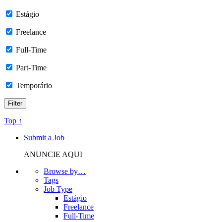
Estágio
Freelance
Full-Time
Part-Time
Temporário
Top ↑
Submit a Job
ANUNCIE AQUI
Browse by…
Tags
Job Type
Estágio
Freelance
Full-Time