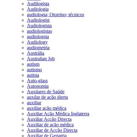
Audilogista
Audiologia
audiologia; Otorrino; técnicos
Audiologist
Audiologista
audiologistas
audiologsta
Audiology
audiometria
Austrália
Australian Job
autism
autismo
autista
Auto-glass
Autonomia
Auxiiares de Saúde
auxilar de ação direta
auxiliar
auxiliar ação médica
Auxiliar Ação Médica Inglaterra
Auxiliar Acção Directa
Auxiliar de ação médica
Auxiliar de Acção Directa
Auxiliar de Geriatria