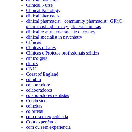
Clinical Nurse
Clinical Pathology
clinical pharmacist
clinical pharmacist - community pharmacist - GPhC -
pharmacist - pharmacy job - vaistininkas
clinical researcher associate oncology
clinical specialist in psychiatry
Clínicas
Clínicas e Lares
Clínicas e Projetos profissionais sólidos
clínico geral
clinics
CNC
Coast of England
coimbra
colaboradore
colaboradores
colaboradores dentistas
Colchester
colheitas
colorretal
com e sem experiência
Com experiência
com ou sem experiencia