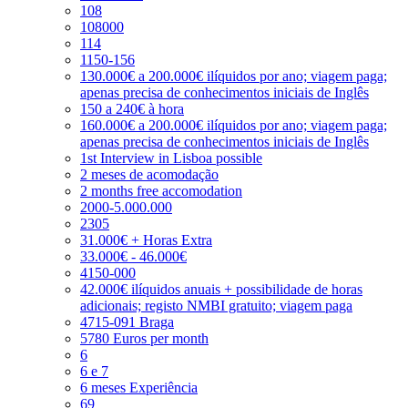
108
108000
114
1150-156
130.000€ a 200.000€ ilíquidos por ano; viagem paga;
apenas precisa de conhecimentos iniciais de Inglês
150 a 240€ à hora
160.000€ a 200.000€ ilíquidos por ano; viagem paga;
apenas precisa de conhecimentos iniciais de Inglês
1st Interview in Lisboa possible
2 meses de acomodação
2 months free accomodation
2000-5.000.000
2305
31.000€ + Horas Extra
33.000€ - 46.000€
4150-000
42.000€ ilíquidos anuais + possibilidade de horas
adicionais; registo NMBI gratuito; viagem paga
4715-091 Braga
5780 Euros per month
6
6 e 7
6 meses Experiência
69