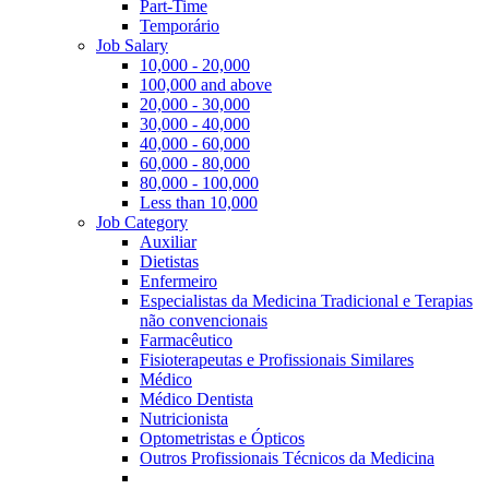
Part-Time
Temporário
Job Salary
10,000 - 20,000
100,000 and above
20,000 - 30,000
30,000 - 40,000
40,000 - 60,000
60,000 - 80,000
80,000 - 100,000
Less than 10,000
Job Category
Auxiliar
Dietistas
Enfermeiro
Especialistas da Medicina Tradicional e Terapias
não convencionais
Farmacêutico
Fisioterapeutas e Profissionais Similares
Médico
Médico Dentista
Nutricionista
Optometristas e Ópticos
Outros Profissionais Técnicos da Medicina