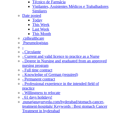
Técnico de Farmácia
Vigilantes, Assistentes Médicos e Trabalhadores
Similares
Date posted
Today
This Week
Last Week
This Month
‎ cplhealthcare‬
Pneumologistas
-
- Circulante
- Current and valid licence to practice as a Nurse
- Degree in Nursing and graduated from an approved
nursing program
- Full time contract
- Knowledge of German (required)
- Permanent contract
- Professional experience in the intended field of
practice
- Willingness to relocate
. 61 days holidays!
.punarjanayurveda.com/hyderabad/stomach-cancer-
treatment-hospitals/ Keywords : Best stomach Cancer
Treatment in hyderabad