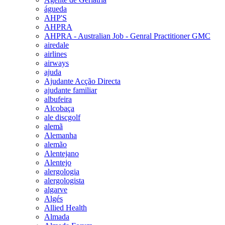
águeda
AHP'S
AHPRA
AHPRA - Australian Job - Genral Practitioner GMC
airedale
airlines
airways
ajuda
Ajudante Acção Directa
ajudante familiar
albufeira
Alcobaça
ale discgolf
alemã
Alemanha
alemão
Alentejano
Alentejo
alergologia
alergologista
algarve
Algés
Allied Health
Almada