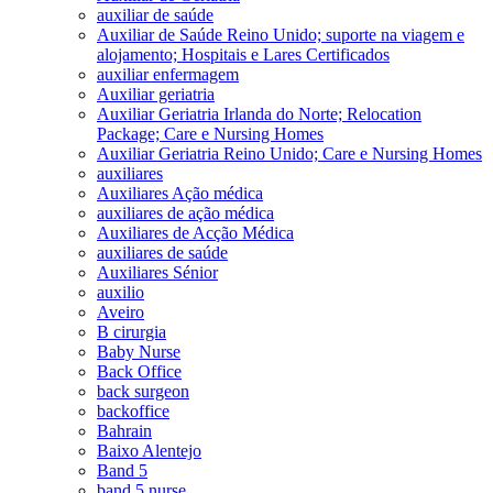
auxiliar de saúde
Auxiliar de Saúde Reino Unido; suporte na viagem e
alojamento; Hospitais e Lares Certificados
auxiliar enfermagem
Auxiliar geriatria
Auxiliar Geriatria Irlanda do Norte; Relocation
Package; Care e Nursing Homes
Auxiliar Geriatria Reino Unido; Care e Nursing Homes
auxiliares
Auxiliares Ação médica
auxiliares de ação médica
Auxiliares de Acção Médica
auxiliares de saúde
Auxiliares Sénior
auxilio
Aveiro
B cirurgia
Baby Nurse
Back Office
back surgeon
backoffice
Bahrain
Baixo Alentejo
Band 5
band 5 nurse