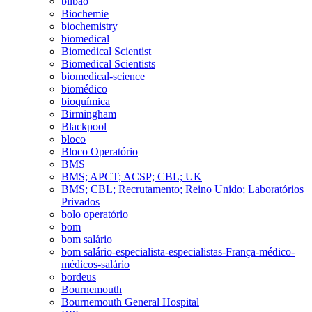
bilbao
Biochemie
biochemistry
biomedical
Biomedical Scientist
Biomedical Scientists
biomedical-science
biomédico
bioquímica
Birmingham
Blackpool
bloco
Bloco Operatório
BMS
BMS; APCT; ACSP; CBL; UK
BMS; CBL; Recrutamento; Reino Unido; Laboratórios
Privados
bolo operatório
bom
bom salário
bom salário-especialista-especialistas-França-médico-
médicos-salário
bordeus
Bournemouth
Bournemouth General Hospital