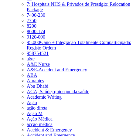
7; Hospitais NHS & Privados de Prestígio; Relocation
Package
7400-230
7750
8200
8600-174
9120-000
95.000€ ano + Integração Totalmente Comparticipada:
Registo Ordem
958754521
a&e
A&E Nurse
A&E-Accident and Emergency
ABA
Abrantes
Abu Dhabi
ACA; Saúde; quiosque da saúde
Academic Writing
Ação
ação direta
Ação M
Ação Médica
acção médica
Accident & Emergency
Accident and Emergency