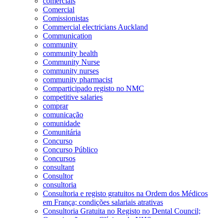
comerciais
Comercial
Comissionistas
Commercial electricians Auckland
Communication
community
community health
Community Nurse
community nurses
community pharmacist
Comparticipado registo no NMC
competitive salaries
comprar
comunicação
comunidade
Comunitária
Concurso
Concurso Público
Concursos
consultant
Consultor
consultoria
Consultoria e registo gratuitos na Ordem dos Médicos
em França; condições salariais atrativas
Consultoria Gratuita no Registo no Dental Council;