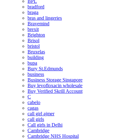
BPL
bradford
braga
bras and lingeries
Bravemind
brexit
Brighton
Brisol
bristol
Bruxelas
building
bupa
Bury St.Edmunds
business
Business Storage Singapore
Buy levofloxacin wholesale
Buy Verified Skrill Account
C
cabelo
cagas
call girl ajmer
call girls
Call girls in Delhi
Cambridge
Cambridge NHS Hospital