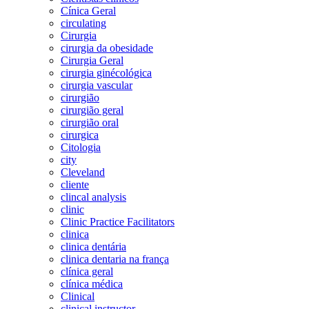
Cínica Geral
circulating
Cirurgia
cirurgia da obesidade
Cirurgia Geral
cirurgia ginécológica
cirurgia vascular
cirurgião
cirurgião geral
cirurgião oral
cirurgica
Citologia
city
Cleveland
cliente
clincal analysis
clinic
Clinic Practice Facilitators
clinica
clinica dentária
clinica dentaria na frança
clínica geral
clínica médica
Clinical
clinical instructor