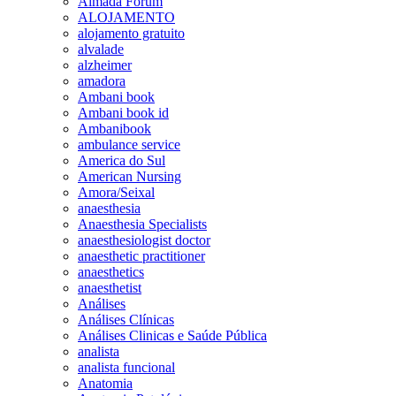
Almada Forum
ALOJAMENTO
alojamento gratuito
alvalade
alzheimer
amadora
Ambani book
Ambani book id
Ambanibook
ambulance service
America do Sul
American Nursing
Amora/Seixal
anaesthesia
Anaesthesia Specialists
anaesthesiologist doctor
anaesthetic practitioner
anaesthetics
anaesthetist
Análises
Análises Clínicas
Análises Clinicas e Saúde Pública
analista
analista funcional
Anatomia