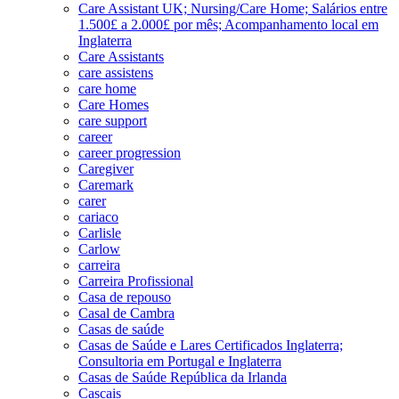
Care Assistant UK; Nursing/Care Home; Salários entre
1.500£ a 2.000£ por mês; Acompanhamento local em
Inglaterra
Care Assistants
care assistens
care home
Care Homes
care support
career
career progression
Caregiver
Caremark
carer
cariaco
Carlisle
Carlow
carreira
Carreira Profissional
Casa de repouso
Casal de Cambra
Casas de saúde
Casas de Saúde e Lares Certificados Inglaterra;
Consultoria em Portugal e Inglaterra
Casas de Saúde República da Irlanda
Cascais