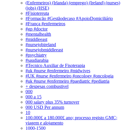
(Enfermeiros) (Irlanda) (emprego) (Ireland) (nurses)
(jobs) (HSE)
#Fisiotereuta
#Formação #Gestãodecaso #ApoioDomiciliário
#França #enfermeiros
#gp #doctor
#mentalhealth
#middleeast
#nursejobireland
#nursejobmiddleeast
#psychiatry
#saudiarabia
#Tecnico Auxiliar de Fisoterapia
#uk #nurse #enfermeiro #midwives
#UK #nurse #enfermeiro #oncology #oncologia
#uk #nurse #enfermeiro #paediatric #pediatria
+ despesas combustivel
000
000 a 15
000 salary plus 35% turnover
000 USD Per annum
10
100.000£ a 180.000£ ano; processo registo GMC;
viagem e alojamento
1000-1500