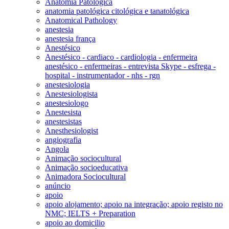
Anatomia Patológica
anatomia patológica citológica e tanatológica
Anatomical Pathology
anestesia
anestesia frança
Anestésico
Anestésico - cardiaco - cardiologia - enfermeira
anestésico - enfermeiras - entrevista Skype - esfrega -
hospital - instrumentador - nhs - rgn
anestesiologia
Anestesiologista
anestesiologo
Anestesista
anestesistas
Anesthesiologist
angiografia
Angola
Animação sociocultural
Animação socioeducativa
Animadora Sociocultural
anúncio
apoio
apoio alojamento; apoio na integração; apoio registo no
NMC; IELTS + Preparation
apoio ao domicilio