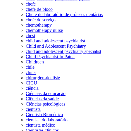
chefe
chefe de bloco
Chefe de laboratório de próteses dentárias
chefe de serviço
chemotherapy
chemotherapy nurse
chest
child and adolescent psychiatrist
Child and Adolescent Psychiatry
child and adolescent psychiatry specialist
Child Psychiatrist In Patna
Childreen
chile
china
chirurgien-dentiste
CICU
ciência
Ciências da educação
Ciências da saúde
Ciências psicológicas
cientista
Cientista Biomédica
cientista do laboratório
cientista médico
Cientistas clínicos