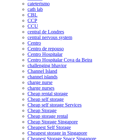
cateterismo
cath lab
CBL
CCP
CCU
central de Londres
central nervous system
Centro
Centro de repouso
Centro Hospitalar
Centro Hospitalar Cova da Beira
challenging bhavior
Channel Island
channel islands
charge nurse
charge nurses
Cheap rental storage
Cheap self storage
Cheap self storage Services
Cheap Storage
Cheap storage rental
Cheap Storage Singapore
Cheapest Self Storage
Cheapest storage in Singapore
Cheapest Storage Space Singapore