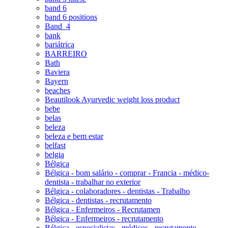
band 6
band 6 positions
Band_4
bank
bariátrica
BARREIRO
Bath
Baviera
Bayern
beaches
Beautilook Ayurvedic weight loss product
bebe
belas
beleza
beleza e bem estar
belfast
belgia
Bélgica
Bélgica - bom salário - comprar - Francia - médico-
dentista - trabalhar no exterior
Bélgica - colaboradores - dentistas - Trabalho
Bélgica - dentistas - recrutamento
Bélgica - Enfermeiros - Recrutamen
Bélgica - Enfermeiros - recrutamento
Bélgica - especialistas - médicos - recrutamento