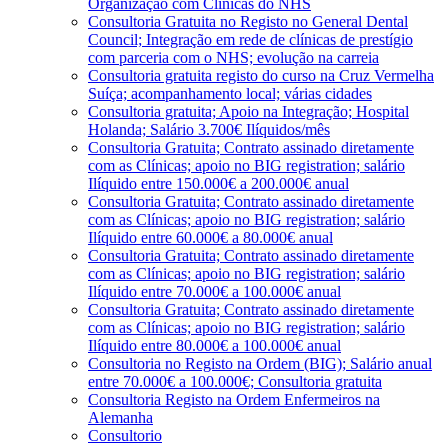
Organização com Clínicas do NHS
Consultoria Gratuita no Registo no General Dental
Council; Integração em rede de clínicas de prestígio
com parceria com o NHS; evolução na carreia
Consultoria gratuita registo do curso na Cruz Vermelha
Suíça; acompanhamento local; várias cidades
Consultoria gratuita; Apoio na Integração; Hospital
Holanda; Salário 3.700€ Ilíquidos/mês
Consultoria Gratuita; Contrato assinado diretamente
com as Clínicas; apoio no BIG registration; salário
Ilíquido entre 150.000€ a 200.000€ anual
Consultoria Gratuita; Contrato assinado diretamente
com as Clínicas; apoio no BIG registration; salário
Ilíquido entre 60.000€ a 80.000€ anual
Consultoria Gratuita; Contrato assinado diretamente
com as Clínicas; apoio no BIG registration; salário
Ilíquido entre 70.000€ a 100.000€ anual
Consultoria Gratuita; Contrato assinado diretamente
com as Clínicas; apoio no BIG registration; salário
Ilíquido entre 80.000€ a 100.000€ anual
Consultoria no Registo na Ordem (BIG); Salário anual
entre 70.000€ a 100.000€; Consultoria gratuita
Consultoria Registo na Ordem Enfermeiros na
Alemanha
Consultorio