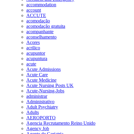
accommodation
account
ACCUTE
acomodação
acomodação gratuita
acompanhante
aconselhamento
Açores
acrilico
acupuntor
acupuntura
acute
Acute Admissions
Acute Care
Acute Medicine
Acute Nursing Posts UK
Acute-Nursing-Jobs
administrar
Administrativo
Adult Psychiatry
Adults
AEROPORTO
Agencia Recrutamento Reino Unido
Agency Job
Agente de Geriatria