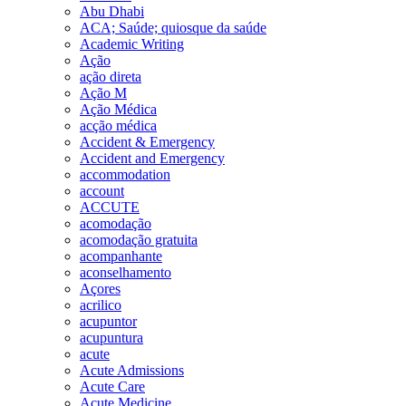
Abu Dhabi
ACA; Saúde; quiosque da saúde
Academic Writing
Ação
ação direta
Ação M
Ação Médica
acção médica
Accident & Emergency
Accident and Emergency
accommodation
account
ACCUTE
acomodação
acomodação gratuita
acompanhante
aconselhamento
Açores
acrilico
acupuntor
acupuntura
acute
Acute Admissions
Acute Care
Acute Medicine