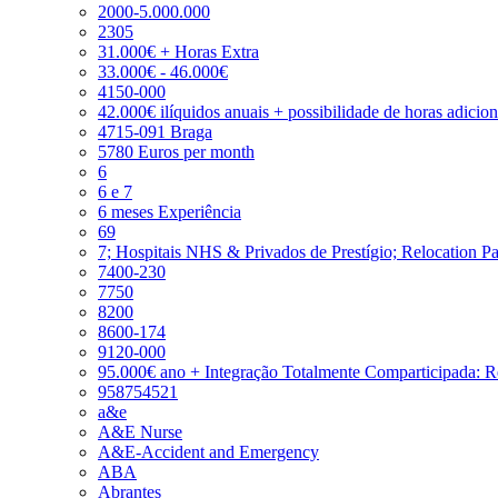
2000-5.000.000
2305
31.000€ + Horas Extra
33.000€ - 46.000€
4150-000
42.000€ ilíquidos anuais + possibilidade de horas adicio
4715-091 Braga
5780 Euros per month
6
6 e 7
6 meses Experiência
69
7; Hospitais NHS & Privados de Prestígio; Relocation P
7400-230
7750
8200
8600-174
9120-000
95.000€ ano + Integração Totalmente Comparticipada: 
958754521
a&e
A&E Nurse
A&E-Accident and Emergency
ABA
Abrantes