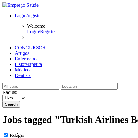
Login/register
Welcome
Login/Register
CONCURSOS
Artigos
Enfermeiro
Fisioterapeuta
Médico
Dentista
Radius:
Search
Jobs tagged "Turkish Airlines 
Estágio