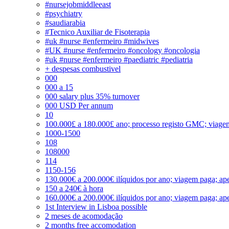
#nursejobmiddleeast
#psychiatry
#saudiarabia
#Tecnico Auxiliar de Fisoterapia
#uk #nurse #enfermeiro #midwives
#UK #nurse #enfermeiro #oncology #oncologia
#uk #nurse #enfermeiro #paediatric #pediatria
+ despesas combustivel
000
000 a 15
000 salary plus 35% turnover
000 USD Per annum
10
100.000£ a 180.000£ ano; processo registo GMC; viage
1000-1500
108
108000
114
1150-156
130.000€ a 200.000€ ilíquidos por ano; viagem paga; ape
150 a 240€ à hora
160.000€ a 200.000€ ilíquidos por ano; viagem paga; ape
1st Interview in Lisboa possible
2 meses de acomodação
2 months free accomodation