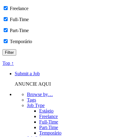
Freelance
Full-Time
Part-Time
Temporário
Top ↑
Submit a Job
ANUNCIE AQUI
Browse by…
Tags
Job Type
Estágio
Freelance
Full-Time
Part-Time
Temporário