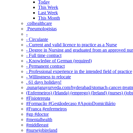
Today
This Week
Last Week
This Month
‎ cplhealthcare‬
Pneumologistas
-
- Circulante
- Current and valid licence to practice as a Nurse
- Degree in Nursing and graduated from an approved nu
- Full time contract
- Knowledge of German (required)
- Permanent contract
- Professional experience in the intended field of practice
- Willingness to relocate
. 61 days holidays!
.punarjanayurveda.com/hyderabad/stomach-cancer-treatm
(Enfermeiros) (Irlanda) (emprego) (Ireland) (nurses) (jo
#Fisiotereuta
#Formação #Gestãodecaso #ApoioDomiciliário
#França #enfermeiros
#gp #doctor
#mentalhealth
#middleeast
#nursejobireland