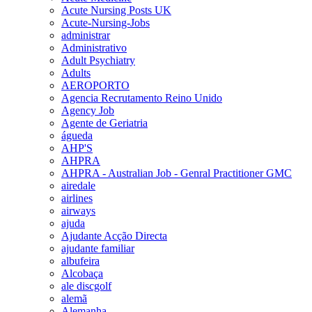
Acute Nursing Posts UK
Acute-Nursing-Jobs
administrar
Administrativo
Adult Psychiatry
Adults
AEROPORTO
Agencia Recrutamento Reino Unido
Agency Job
Agente de Geriatria
águeda
AHP'S
AHPRA
AHPRA - Australian Job - Genral Practitioner GMC
airedale
airlines
airways
ajuda
Ajudante Acção Directa
ajudante familiar
albufeira
Alcobaça
ale discgolf
alemã
Alemanha