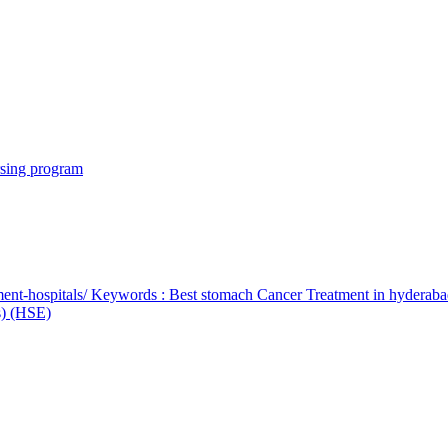
rsing program
ent-hospitals/ Keywords : Best stomach Cancer Treatment in hyderab
bs) (HSE)