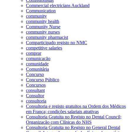
Comissionistas
Commercial electricians Auckland
Communication
community
community health
Community Nurse
community nurses
community pharmacist
Comparticipado registo no NMC
competitive salaries
comprar
comunicação
comunidade
Comunitária
Concurso
Concurso Público
Concursos
consultant
Consultor
consultoria
Consultoria e registo gratuitos na Ordem dos Médicos
em França; condições salariais atrativas
Consultoria Gratuita no Registo no Dental Council;
Organização com Clínicas do NHS
Consultoria Gratuita no Registo no General Dental