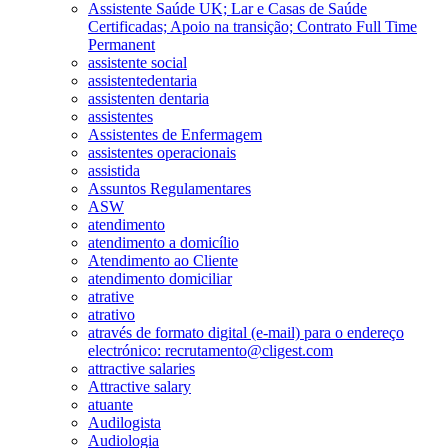
Assistente Saúde UK; Lar e Casas de Saúde
Certificadas; Apoio na transição; Contrato Full Time
Permanent
assistente social
assistentedentaria
assistenten dentaria
assistentes
Assistentes de Enfermagem
assistentes operacionais
assistida
Assuntos Regulamentares
ASW
atendimento
atendimento a domicílio
Atendimento ao Cliente
atendimento domiciliar
atrative
atrativo
através de formato digital (e-mail) para o endereço
electrónico: recrutamento@cligest.com
attractive salaries
Attractive salary
atuante
Audilogista
Audiologia