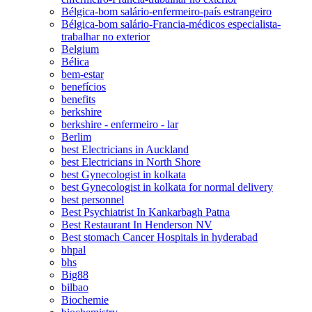
Bélgica-bom salário-enfermeiro-país estrangeiro
Bélgica-bom salário-Francia-médicos especialista-
trabalhar no exterior
Belgium
Bélica
bem-estar
benefícios
benefits
berkshire
berkshire - enfermeiro - lar
Berlim
best Electricians in Auckland
best Electricians in North Shore
best Gynecologist in kolkata
best Gynecologist in kolkata for normal delivery
best personnel
Best Psychiatrist In Kankarbagh Patna
Best Restaurant In Henderson NV
Best stomach Cancer Hospitals in hyderabad
bhpal
bhs
Big88
bilbao
Biochemie