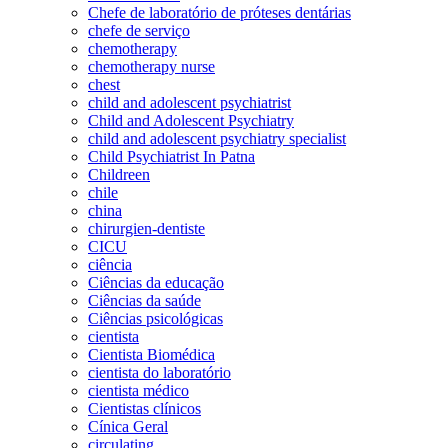
Chefe de laboratório de próteses dentárias
chefe de serviço
chemotherapy
chemotherapy nurse
chest
child and adolescent psychiatrist
Child and Adolescent Psychiatry
child and adolescent psychiatry specialist
Child Psychiatrist In Patna
Childreen
chile
china
chirurgien-dentiste
CICU
ciência
Ciências da educação
Ciências da saúde
Ciências psicológicas
cientista
Cientista Biomédica
cientista do laboratório
cientista médico
Cientistas clínicos
Cínica Geral
circulating