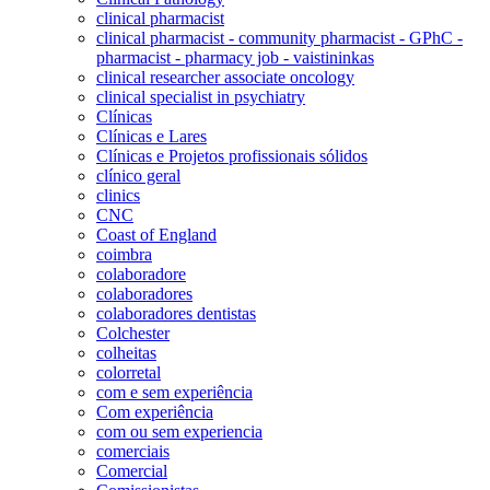
clinical pharmacist
clinical pharmacist - community pharmacist - GPhC -
pharmacist - pharmacy job - vaistininkas
clinical researcher associate oncology
clinical specialist in psychiatry
Clínicas
Clínicas e Lares
Clínicas e Projetos profissionais sólidos
clínico geral
clinics
CNC
Coast of England
coimbra
colaboradore
colaboradores
colaboradores dentistas
Colchester
colheitas
colorretal
com e sem experiência
Com experiência
com ou sem experiencia
comerciais
Comercial