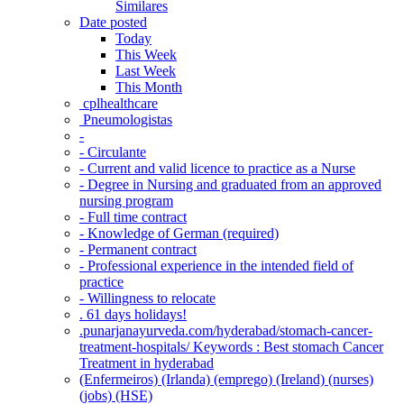
Similares
Date posted
Today
This Week
Last Week
This Month
‎ cplhealthcare‬
Pneumologistas
-
- Circulante
- Current and valid licence to practice as a Nurse
- Degree in Nursing and graduated from an approved
nursing program
- Full time contract
- Knowledge of German (required)
- Permanent contract
- Professional experience in the intended field of
practice
- Willingness to relocate
. 61 days holidays!
.punarjanayurveda.com/hyderabad/stomach-cancer-
treatment-hospitals/ Keywords : Best stomach Cancer
Treatment in hyderabad
(Enfermeiros) (Irlanda) (emprego) (Ireland) (nurses)
(jobs) (HSE)