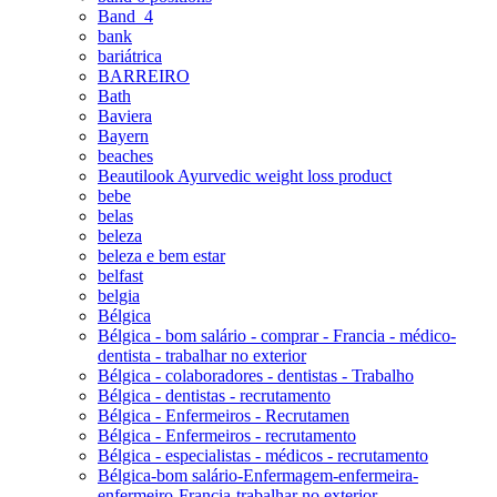
Band_4
bank
bariátrica
BARREIRO
Bath
Baviera
Bayern
beaches
Beautilook Ayurvedic weight loss product
bebe
belas
beleza
beleza e bem estar
belfast
belgia
Bélgica
Bélgica - bom salário - comprar - Francia - médico-
dentista - trabalhar no exterior
Bélgica - colaboradores - dentistas - Trabalho
Bélgica - dentistas - recrutamento
Bélgica - Enfermeiros - Recrutamen
Bélgica - Enfermeiros - recrutamento
Bélgica - especialistas - médicos - recrutamento
Bélgica-bom salário-Enfermagem-enfermeira-
enfermeiro-Francia-trabalhar no exterior