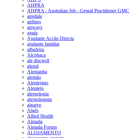
AHPRA
AHPRA - Australian Job - Genral Practitioner GMC
airedale
airlines
airways
ajuda
Ajudante Acção Directa
ajudante familiar
albufeira
Alcobaça
ale discgolf
alemã
Alemanha
alemão
Alentejano
Alentejo
alergologia
alergologista
algarve
Algés
Allied Health
Almada
Almada Forum
ALOJAMENTO