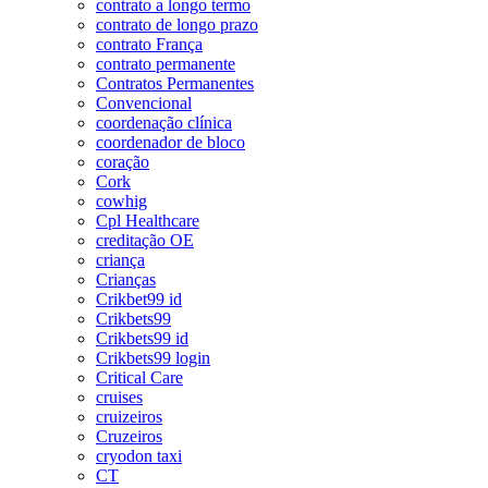
contrato a longo termo
contrato de longo prazo
contrato França
contrato permanente
Contratos Permanentes
Convencional
coordenação clínica
coordenador de bloco
coração
Cork
cowhig
Cpl Healthcare
creditação OE
criança
Crianças
Crikbet99 id
Crikbets99
Crikbets99 id
Crikbets99 login
Critical Care
cruises
cruizeiros
Cruzeiros
cryodon taxi
CT