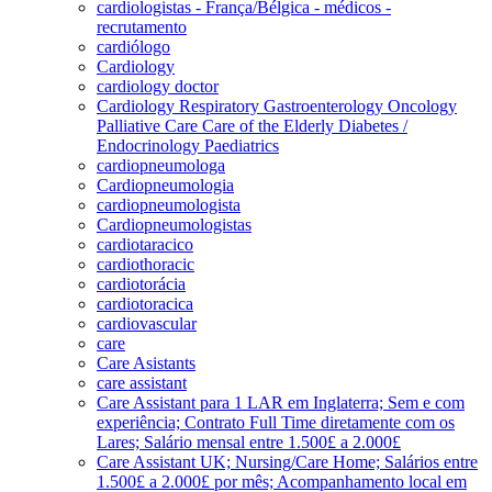
cardiologistas - França/Bélgica - médicos -
recrutamento
cardiólogo
Cardiology
cardiology doctor
Cardiology Respiratory Gastroenterology Oncology
Palliative Care Care of the Elderly Diabetes /
Endocrinology Paediatrics
cardiopneumologa
Cardiopneumologia
cardiopneumologista
Cardiopneumologistas
cardiotaracico
cardiothoracic
cardiotorácia
cardiotoracica
cardiovascular
care
Care Asistants
care assistant
Care Assistant para 1 LAR em Inglaterra; Sem e com
experiência; Contrato Full Time diretamente com os
Lares; Salário mensal entre 1.500£ a 2.000£
Care Assistant UK; Nursing/Care Home; Salários entre
1.500£ a 2.000£ por mês; Acompanhamento local em