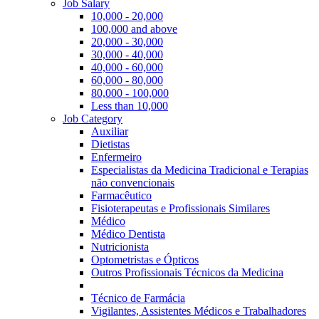
Job Salary
10,000 - 20,000
100,000 and above
20,000 - 30,000
30,000 - 40,000
40,000 - 60,000
60,000 - 80,000
80,000 - 100,000
Less than 10,000
Job Category
Auxiliar
Dietistas
Enfermeiro
Especialistas da Medicina Tradicional e Terapias
não convencionais
Farmacêutico
Fisioterapeutas e Profissionais Similares
Médico
Médico Dentista
Nutricionista
Optometristas e Ópticos
Outros Profissionais Técnicos da Medicina
Técnico de Farmácia
Vigilantes, Assistentes Médicos e Trabalhadores