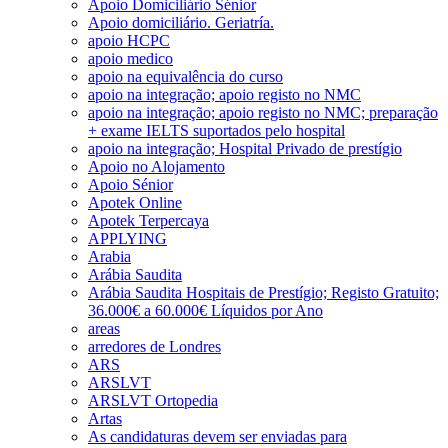
Apoio Domiciliário Sénior
Apoio domiciliário. Geriatría.
apoio HCPC
apoio medico
apoio na equivalência do curso
apoio na integração; apoio registo no NMC
apoio na integração; apoio registo no NMC; preparação
+ exame IELTS suportados pelo hospital
apoio na integração; Hospital Privado de prestígio
Apoio no Alojamento
Apoio Sénior
Apotek Online
Apotek Terpercaya
APPLYING
Arabia
Arábia Saudita
Arábia Saudita Hospitais de Prestígio; Registo Gratuito;
36.000€ a 60.000€ Líquidos por Ano
areas
arredores de Londres
ARS
ARSLVT
ARSLVT Ortopedia
Artas
As candidaturas devem ser enviadas para