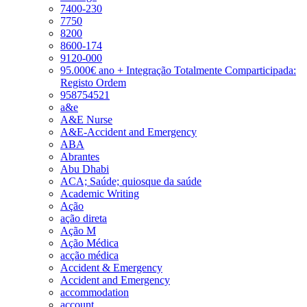
7400-230
7750
8200
8600-174
9120-000
95.000€ ano + Integração Totalmente Comparticipada:
Registo Ordem
958754521
a&e
A&E Nurse
A&E-Accident and Emergency
ABA
Abrantes
Abu Dhabi
ACA; Saúde; quiosque da saúde
Academic Writing
Ação
ação direta
Ação M
Ação Médica
acção médica
Accident & Emergency
Accident and Emergency
accommodation
account