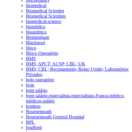
biochemistry
biomedical
Biomedical Scientist
Biomedical Scientists
biomedical-science
biomédico
bioquímica
Birmingham
Blackpool
bloco
Bloco Operatório
BMS
BMS; APCT; ACSP; CBL; UK
BMS; CBL; Recrutamento; Reino Unido; Laboratórios
Privados
bolo operatório
bom
bom salário
bom salário-especialista-especialistas-França-médico-
médicos-salário
bordeus
Bournemouth
Bournemouth General Hospital
BPL
bradford