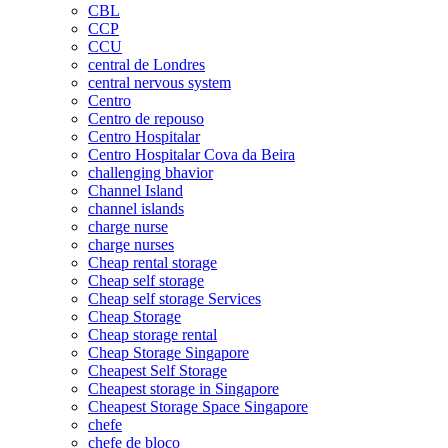
CBL
CCP
CCU
central de Londres
central nervous system
Centro
Centro de repouso
Centro Hospitalar
Centro Hospitalar Cova da Beira
challenging bhavior
Channel Island
channel islands
charge nurse
charge nurses
Cheap rental storage
Cheap self storage
Cheap self storage Services
Cheap Storage
Cheap storage rental
Cheap Storage Singapore
Cheapest Self Storage
Cheapest storage in Singapore
Cheapest Storage Space Singapore
chefe
chefe de bloco