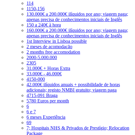
114
1150-156
130.000€ a 200.000€ ilíquidos por ano; viagem paga;
apenas precisa de conhecimentos iniciais de Inglês
150 a 240€ à hora
160.000€ a 200.000€ ilíquidos por ano; viagem paga;
apenas precisa de conhecimentos iniciais de Inglês
1st Interview in Lisboa possible
2 meses de acomodação
2 months free accomodation
2000-5.000.000
2305
31.000€ + Horas Extra
33.000€ - 46.000€
4150-000
42.000€ ilíquidos anuais + possibilidade de horas
adicionais; registo NMBI gratuito; viagem paga
4715-091 Braga
5780 Euros per month
6
6 e 7
6 meses Experiência
69
7; Hospitais NHS & Privados de Prestígio; Relocation
Package