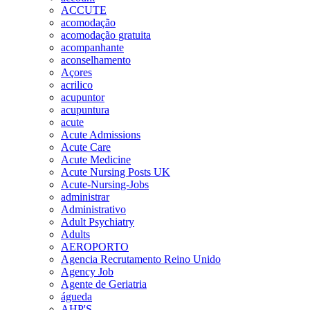
ACCUTE
acomodação
acomodação gratuita
acompanhante
aconselhamento
Açores
acrilico
acupuntor
acupuntura
acute
Acute Admissions
Acute Care
Acute Medicine
Acute Nursing Posts UK
Acute-Nursing-Jobs
administrar
Administrativo
Adult Psychiatry
Adults
AEROPORTO
Agencia Recrutamento Reino Unido
Agency Job
Agente de Geriatria
águeda
AHP'S