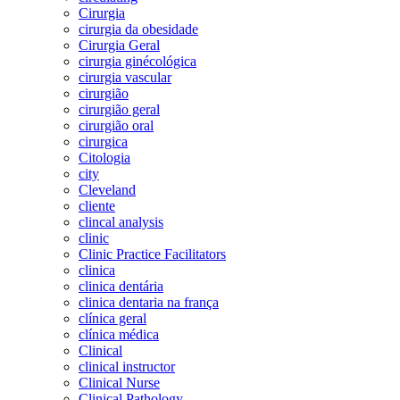
Cirurgia
cirurgia da obesidade
Cirurgia Geral
cirurgia ginécológica
cirurgia vascular
cirurgião
cirurgião geral
cirurgião oral
cirurgica
Citologia
city
Cleveland
cliente
clincal analysis
clinic
Clinic Practice Facilitators
clinica
clinica dentária
clinica dentaria na frança
clínica geral
clínica médica
Clinical
clinical instructor
Clinical Nurse
Clinical Pathology