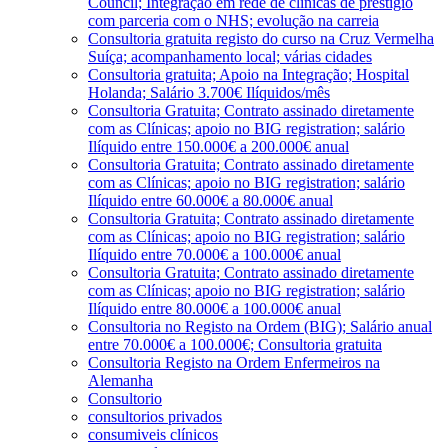
Council; Integração em rede de clínicas de prestígio
com parceria com o NHS; evolução na carreia
Consultoria gratuita registo do curso na Cruz Vermelha
Suíça; acompanhamento local; várias cidades
Consultoria gratuita; Apoio na Integração; Hospital
Holanda; Salário 3.700€ Ilíquidos/mês
Consultoria Gratuita; Contrato assinado diretamente
com as Clínicas; apoio no BIG registration; salário
Ilíquido entre 150.000€ a 200.000€ anual
Consultoria Gratuita; Contrato assinado diretamente
com as Clínicas; apoio no BIG registration; salário
Ilíquido entre 60.000€ a 80.000€ anual
Consultoria Gratuita; Contrato assinado diretamente
com as Clínicas; apoio no BIG registration; salário
Ilíquido entre 70.000€ a 100.000€ anual
Consultoria Gratuita; Contrato assinado diretamente
com as Clínicas; apoio no BIG registration; salário
Ilíquido entre 80.000€ a 100.000€ anual
Consultoria no Registo na Ordem (BIG); Salário anual
entre 70.000€ a 100.000€; Consultoria gratuita
Consultoria Registo na Ordem Enfermeiros na
Alemanha
Consultorio
consultorios privados
consumiveis clínicos