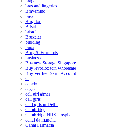
braga
bras and lingeries
Bravemind
brexit
Brighton
Brisol
bristol
Bruxelas
building
bupa
Bury St.Edmunds
business
Business Storage Singapore
Buy levofloxacin wholesale
Buy Verified Skrill Account
C
cabelo
cagas
call girl ajmer
call girls
Call girls in Delhi
Cambridge
Cambridge NHS Hospital
canal da mancha
Canal Farmácia