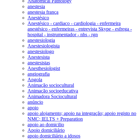
Anatomical Pathology
anestesia
anestesia frança
Anestésico
Anestésico - cardiaco - cardiologia - enfermeira
anestésico - enfermeiras - entrevista Skype - esfrega -
hospital - instrumentador - nhs - rgn
anestesiologia
Anestesiologista
anestesiologo
Anestesista
anestesistas
Anesthesiologist
angiografia
Angola
Animação sociocultural
Animação socioeducativa
Animadora Sociocultural
anúncio
apoio
apoio alojamento; apoio na integração; apoio registo no
NMC; IELTS + Preparation
apoio ao domicilio
Apoio domiciliário
apoio domiciliário a idosos