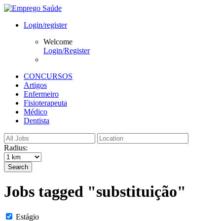
Login/register
Welcome
Login/Register
CONCURSOS
Artigos
Enfermeiro
Fisioterapeuta
Médico
Dentista
Radius:
Search
Jobs tagged "substituição"
Estágio