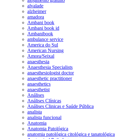
alojamento gratuito
alvalade
alzheimer
amadora
Ambani book
Ambani book id
Ambanibook
ambulance service
America do Sul
American Nursing
Amora/Seixal
anaesthesia
Anaesthesia Specialists
anaesthesiologist doctor
anaesthetic practitioner
anaesthetics
anaesthetist
Análises
Análises Clínicas
Análises Clinicas e Saúde Pública
analista
analista funcional
Anatomia
Anatomia Patológica
anatomia patológica citológica e tanatológica