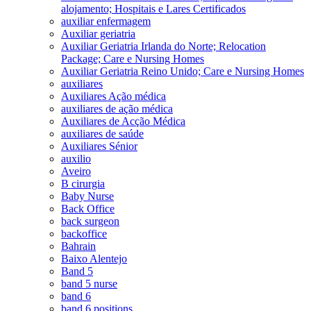
alojamento; Hospitais e Lares Certificados
auxiliar enfermagem
Auxiliar geriatria
Auxiliar Geriatria Irlanda do Norte; Relocation
Package; Care e Nursing Homes
Auxiliar Geriatria Reino Unido; Care e Nursing Homes
auxiliares
Auxiliares Ação médica
auxiliares de ação médica
Auxiliares de Acção Médica
auxiliares de saúde
Auxiliares Sénior
auxilio
Aveiro
B cirurgia
Baby Nurse
Back Office
back surgeon
backoffice
Bahrain
Baixo Alentejo
Band 5
band 5 nurse
band 6
band 6 positions