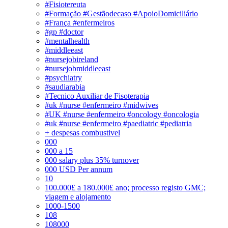
#Fisiotereuta
#Formação #Gestãodecaso #ApoioDomiciliário
#França #enfermeiros
#gp #doctor
#mentalhealth
#middleeast
#nursejobireland
#nursejobmiddleeast
#psychiatry
#saudiarabia
#Tecnico Auxiliar de Fisoterapia
#uk #nurse #enfermeiro #midwives
#UK #nurse #enfermeiro #oncology #oncologia
#uk #nurse #enfermeiro #paediatric #pediatria
+ despesas combustivel
000
000 a 15
000 salary plus 35% turnover
000 USD Per annum
10
100.000£ a 180.000£ ano; processo registo GMC;
viagem e alojamento
1000-1500
108
108000