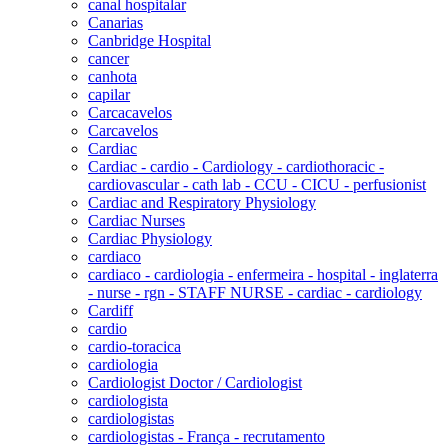
canal hospitalar
Canarias
Canbridge Hospital
cancer
canhota
capilar
Carcacavelos
Carcavelos
Cardiac
Cardiac - cardio - Cardiology - cardiothoracic -
cardiovascular - cath lab - CCU - CICU - perfusionist
Cardiac and Respiratory Physiology
Cardiac Nurses
Cardiac Physiology
cardiaco
cardiaco - cardiologia - enfermeira - hospital - inglaterra
- nurse - rgn - STAFF NURSE - cardiac - cardiology
Cardiff
cardio
cardio-toracica
cardiologia
Cardiologist Doctor / Cardiologist
cardiologista
cardiologistas
cardiologistas - França - recrutamento