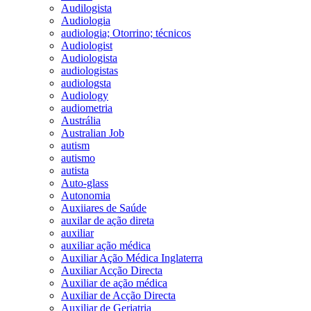
Audilogista
Audiologia
audiologia; Otorrino; técnicos
Audiologist
Audiologista
audiologistas
audiologsta
Audiology
audiometria
Austrália
Australian Job
autism
autismo
autista
Auto-glass
Autonomia
Auxiiares de Saúde
auxilar de ação direta
auxiliar
auxiliar ação médica
Auxiliar Ação Médica Inglaterra
Auxiliar Acção Directa
Auxiliar de ação médica
Auxiliar de Acção Directa
Auxiliar de Geriatria