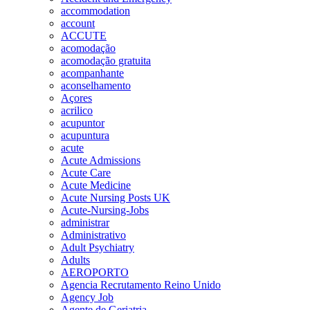
accommodation
account
ACCUTE
acomodação
acomodação gratuita
acompanhante
aconselhamento
Açores
acrilico
acupuntor
acupuntura
acute
Acute Admissions
Acute Care
Acute Medicine
Acute Nursing Posts UK
Acute-Nursing-Jobs
administrar
Administrativo
Adult Psychiatry
Adults
AEROPORTO
Agencia Recrutamento Reino Unido
Agency Job
Agente de Geriatria