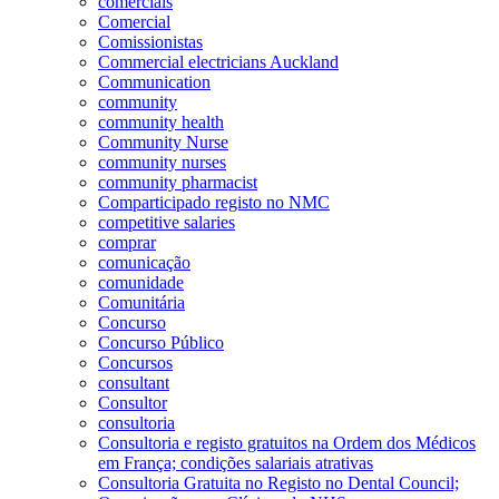
comerciais
Comercial
Comissionistas
Commercial electricians Auckland
Communication
community
community health
Community Nurse
community nurses
community pharmacist
Comparticipado registo no NMC
competitive salaries
comprar
comunicação
comunidade
Comunitária
Concurso
Concurso Público
Concursos
consultant
Consultor
consultoria
Consultoria e registo gratuitos na Ordem dos Médicos
em França; condições salariais atrativas
Consultoria Gratuita no Registo no Dental Council;