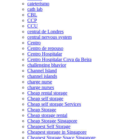
cateterismo
cath lab
CBL
CCP
CCU
central de Londres
central nervous system
Centro
Centro de repouso
Centro Hospitalar
Centro Hospitalar Cova da Beira
challenging bhavior
Channel Island
channel islands
charge nurse
charge nurses
Cheap rental storage
Cheap self storage
Cheap self storage Services
Cheap Storage
Cheap storage rental
Cheap Storage Singapore
Cheapest Self Storage
Cheapest storage in Singapore
Cheapest Storage Space Singapore