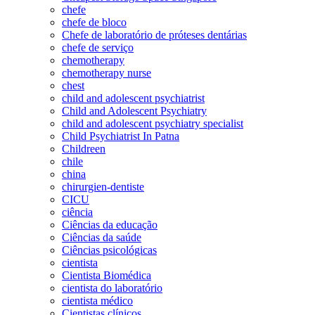
chefe
chefe de bloco
Chefe de laboratório de próteses dentárias
chefe de serviço
chemotherapy
chemotherapy nurse
chest
child and adolescent psychiatrist
Child and Adolescent Psychiatry
child and adolescent psychiatry specialist
Child Psychiatrist In Patna
Childreen
chile
china
chirurgien-dentiste
CICU
ciência
Ciências da educação
Ciências da saúde
Ciências psicológicas
cientista
Cientista Biomédica
cientista do laboratório
cientista médico
Cientistas clínicos