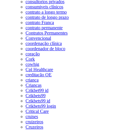
consultorios privados
consumiveis clínicos
contrato a longo termo
contrato de longo prazo
contrato França
contrato permanente
Contratos Permanentes
Convencional
coordenação clínica
coordenador de bloco
coração
Cork
cowhig
Cpl Healthcare
creditação OE
criança
Crianças
Crikbet99 id
Crikbets99
Crikbets99 id
Crikbets99 login
Critical Care
cruises
cruizeiros
Cruzeiros