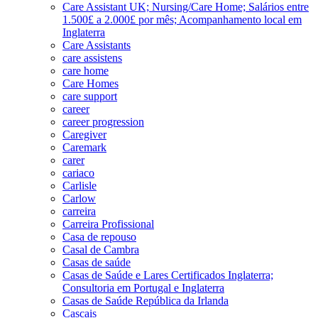
Care Assistant UK; Nursing/Care Home; Salários entre
1.500£ a 2.000£ por mês; Acompanhamento local em
Inglaterra
Care Assistants
care assistens
care home
Care Homes
care support
career
career progression
Caregiver
Caremark
carer
cariaco
Carlisle
Carlow
carreira
Carreira Profissional
Casa de repouso
Casal de Cambra
Casas de saúde
Casas de Saúde e Lares Certificados Inglaterra;
Consultoria em Portugal e Inglaterra
Casas de Saúde República da Irlanda
Cascais