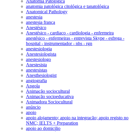
Anatomia Patológica
anatomia patológica citológica e tanatológica
Anatomical Pathology
anestesia
anestesia frança
Anestésico
Anestésico - cardiaco - cardiologia - enfermeira
anestésico - enfermeiras - entrevista Skype - esfrega -
hospital - instrumentador - nhs - rgn
anestesiologia
Anestesiologista
anestesiologo
Anestesista
anestesistas
Anesthesiologist
angiografia
Angola
Animação sociocultural
Animação socioeducativa
Animadora Sociocultural
anúncio
apoio
apoio alojamento; apoio na integração; apoio registo no
NMC; IELTS + Preparation
apoio ao domicilio