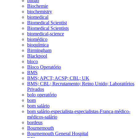
bilbao
Biochemie
biochemistry
biomedical
Biomedical Scientist
Biomedical Scientists
biomedical-science
biomédico
bioquímica
Birmingham
Blackpool
bloco
Bloco Operatório
BMS
BMS; APCT; ACSP; CBL; UK
BMS; CBL; Recrutamento; Reino Unido; Laboratórios
Privados
bolo operatório
bom
bom salário
bom salário-especialista-especialistas-França-médico-
médicos-salário
bordeus
Bournemouth
Bournemouth General Hospital