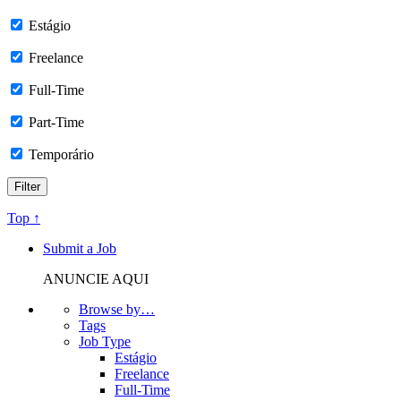
Estágio
Freelance
Full-Time
Part-Time
Temporário
Top ↑
Submit a Job
ANUNCIE AQUI
Browse by…
Tags
Job Type
Estágio
Freelance
Full-Time