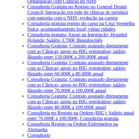
Organização com Clínicas do NHS
Consultoria Gratuita no Registo no General Dental
Council; Integração em rede de clínicas de prestígio
com parceria com o NHS; evolução na carreia
Consultoria gratuita registo do curso na Cruz Vermelha
Suíça; acompanhamento local; várias cidades
Consultoria gratuita; Apoio na Integração; Hospital
Holanda; Salário 3.700€ Ilíquidos/mês
Consultoria Gratuita; Contrato assinado diretamente
com as Clínicas; apoio no BIG registration; salário
Ilíquido entre 150.000€ a 200.000€ anual
Consultoria Gratuita; Contrato assinado diretamente
com as Clínicas; apoio no BIG registration; salário
Ilíquido entre 60.000€ a 80.000€ anual
Consultoria Gratuita; Contrato assinado diretamente
com as Clínicas; apoio no BIG registration; salário
Ilíquido entre 70.000€ a 100.000€ anual
Consultoria Gratuita; Contrato assinado diretamente
com as Clínicas; apoio no BIG registration; salário
Ilíquido entre 80.000€ a 100.000€ anual
Consultoria no Registo na Ordem (BIG); Salário anual
entre 70.000€ a 100.000€; Consultoria gratuita
Consultoria Registo na Ordem Enfermeiros na
Alemanha
Consultorio