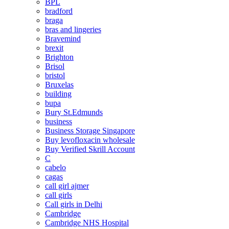
BPL
bradford
braga
bras and lingeries
Bravemind
brexit
Brighton
Brisol
bristol
Bruxelas
building
bupa
Bury St.Edmunds
business
Business Storage Singapore
Buy levofloxacin wholesale
Buy Verified Skrill Account
C
cabelo
cagas
call girl ajmer
call girls
Call girls in Delhi
Cambridge
Cambridge NHS Hospital