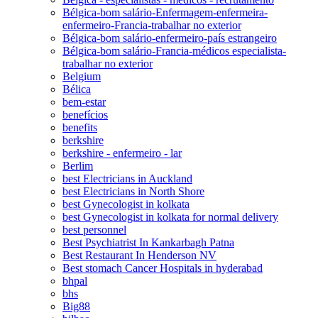
Bélgica-bom salário-Enfermagem-enfermeira-
enfermeiro-Francia-trabalhar no exterior
Bélgica-bom salário-enfermeiro-país estrangeiro
Bélgica-bom salário-Francia-médicos especialista-
trabalhar no exterior
Belgium
Bélica
bem-estar
benefícios
benefits
berkshire
berkshire - enfermeiro - lar
Berlim
best Electricians in Auckland
best Electricians in North Shore
best Gynecologist in kolkata
best Gynecologist in kolkata for normal delivery
best personnel
Best Psychiatrist In Kankarbagh Patna
Best Restaurant In Henderson NV
Best stomach Cancer Hospitals in hyderabad
bhpal
bhs
Big88