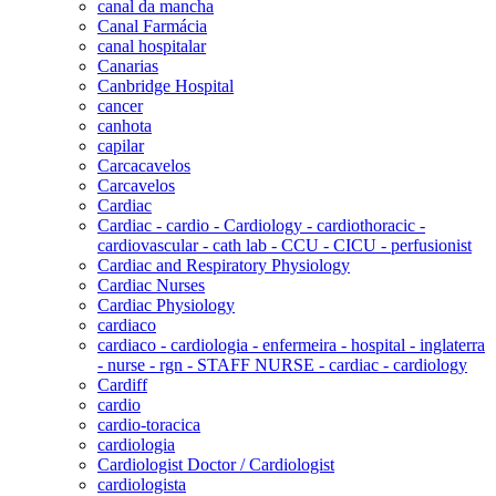
canal da mancha
Canal Farmácia
canal hospitalar
Canarias
Canbridge Hospital
cancer
canhota
capilar
Carcacavelos
Carcavelos
Cardiac
Cardiac - cardio - Cardiology - cardiothoracic -
cardiovascular - cath lab - CCU - CICU - perfusionist
Cardiac and Respiratory Physiology
Cardiac Nurses
Cardiac Physiology
cardiaco
cardiaco - cardiologia - enfermeira - hospital - inglaterra
- nurse - rgn - STAFF NURSE - cardiac - cardiology
Cardiff
cardio
cardio-toracica
cardiologia
Cardiologist Doctor / Cardiologist
cardiologista