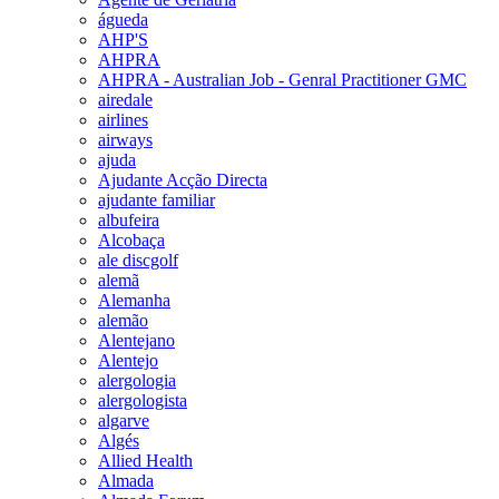
águeda
AHP'S
AHPRA
AHPRA - Australian Job - Genral Practitioner GMC
airedale
airlines
airways
ajuda
Ajudante Acção Directa
ajudante familiar
albufeira
Alcobaça
ale discgolf
alemã
Alemanha
alemão
Alentejano
Alentejo
alergologia
alergologista
algarve
Algés
Allied Health
Almada