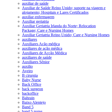
auxiliar de saúde
Auxiliar de Saúde Reino Unido; suporte na viagem e
alojamento; Hospitais e Lares Certificados
auxiliar enfermagem
Auxiliar geriatria
Auxiliar Geriatria Irlanda do Norte; Relocation
Package; Care e Nursing Homes
Auxiliar Geriatria Reino Unido; Care e Nursing Homes
auxiliares
Auxiliares Ação médica
auxiliares de ação médica
Auxiliares de Acção Médica
auxiliares de saúde
Auxiliares Sénior
auxilio
Aveiro
B cirurgia
Baby Nurse
Back Office
back surgeon
backoffice
Bahrain
Baixo Alentejo
Band 5
band 5 nurse