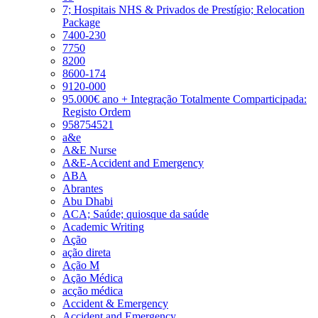
7; Hospitais NHS & Privados de Prestígio; Relocation
Package
7400-230
7750
8200
8600-174
9120-000
95.000€ ano + Integração Totalmente Comparticipada:
Registo Ordem
958754521
a&e
A&E Nurse
A&E-Accident and Emergency
ABA
Abrantes
Abu Dhabi
ACA; Saúde; quiosque da saúde
Academic Writing
Ação
ação direta
Ação M
Ação Médica
acção médica
Accident & Emergency
Accident and Emergency