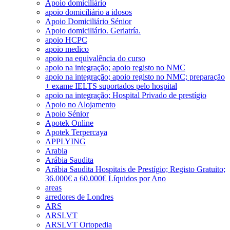
Apoio domiciliário
apoio domiciliário a idosos
Apoio Domiciliário Sénior
Apoio domiciliário. Geriatría.
apoio HCPC
apoio medico
apoio na equivalência do curso
apoio na integração; apoio registo no NMC
apoio na integração; apoio registo no NMC; preparação
+ exame IELTS suportados pelo hospital
apoio na integração; Hospital Privado de prestígio
Apoio no Alojamento
Apoio Sénior
Apotek Online
Apotek Terpercaya
APPLYING
Arabia
Arábia Saudita
Arábia Saudita Hospitais de Prestígio; Registo Gratuito;
36.000€ a 60.000€ Líquidos por Ano
areas
arredores de Londres
ARS
ARSLVT
ARSLVT Ortopedia