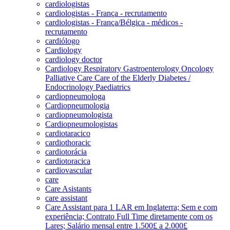
cardiologistas
cardiologistas - França - recrutamento
cardiologistas - França/Bélgica - médicos -
recrutamento
cardiólogo
Cardiology
cardiology doctor
Cardiology Respiratory Gastroenterology Oncology
Palliative Care Care of the Elderly Diabetes /
Endocrinology Paediatrics
cardiopneumologa
Cardiopneumologia
cardiopneumologista
Cardiopneumologistas
cardiotaracico
cardiothoracic
cardiotorácia
cardiotoracica
cardiovascular
care
Care Asistants
care assistant
Care Assistant para 1 LAR em Inglaterra; Sem e com
experiência; Contrato Full Time diretamente com os
Lares; Salário mensal entre 1.500£ a 2.000£