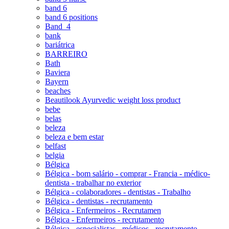
band 6
band 6 positions
Band_4
bank
bariátrica
BARREIRO
Bath
Baviera
Bayern
beaches
Beautilook Ayurvedic weight loss product
bebe
belas
beleza
beleza e bem estar
belfast
belgia
Bélgica
Bélgica - bom salário - comprar - Francia - médico-
dentista - trabalhar no exterior
Bélgica - colaboradores - dentistas - Trabalho
Bélgica - dentistas - recrutamento
Bélgica - Enfermeiros - Recrutamen
Bélgica - Enfermeiros - recrutamento
Bélgica - especialistas - médicos - recrutamento