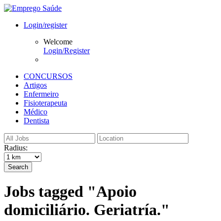
Login/register
Welcome
Login/Register
CONCURSOS
Artigos
Enfermeiro
Fisioterapeuta
Médico
Dentista
Radius:
Search
Jobs tagged "Apoio
domiciliário. Geriatría."