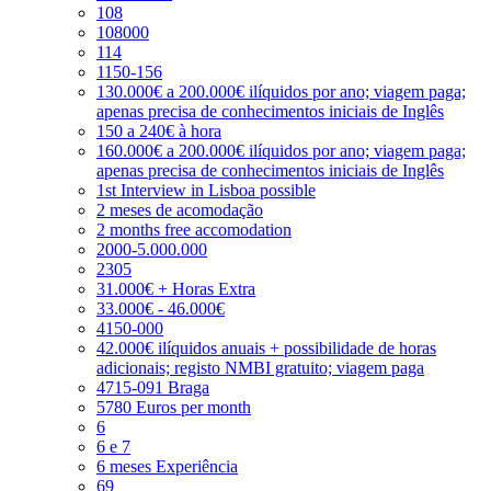
108
108000
114
1150-156
130.000€ a 200.000€ ilíquidos por ano; viagem paga;
apenas precisa de conhecimentos iniciais de Inglês
150 a 240€ à hora
160.000€ a 200.000€ ilíquidos por ano; viagem paga;
apenas precisa de conhecimentos iniciais de Inglês
1st Interview in Lisboa possible
2 meses de acomodação
2 months free accomodation
2000-5.000.000
2305
31.000€ + Horas Extra
33.000€ - 46.000€
4150-000
42.000€ ilíquidos anuais + possibilidade de horas
adicionais; registo NMBI gratuito; viagem paga
4715-091 Braga
5780 Euros per month
6
6 e 7
6 meses Experiência
69