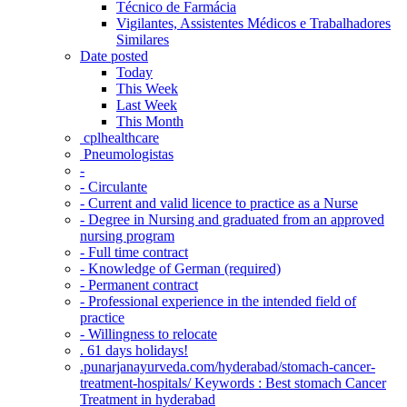
Técnico de Farmácia
Vigilantes, Assistentes Médicos e Trabalhadores
Similares
Date posted
Today
This Week
Last Week
This Month
‎ cplhealthcare‬
Pneumologistas
-
- Circulante
- Current and valid licence to practice as a Nurse
- Degree in Nursing and graduated from an approved
nursing program
- Full time contract
- Knowledge of German (required)
- Permanent contract
- Professional experience in the intended field of
practice
- Willingness to relocate
. 61 days holidays!
.punarjanayurveda.com/hyderabad/stomach-cancer-
treatment-hospitals/ Keywords : Best stomach Cancer
Treatment in hyderabad