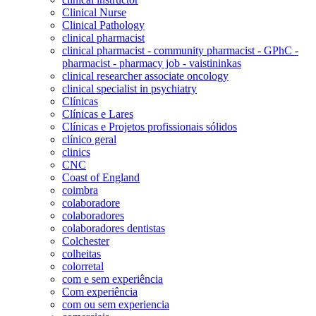
Clinical Nurse
Clinical Pathology
clinical pharmacist
clinical pharmacist - community pharmacist - GPhC -
pharmacist - pharmacy job - vaistininkas
clinical researcher associate oncology
clinical specialist in psychiatry
Clínicas
Clínicas e Lares
Clínicas e Projetos profissionais sólidos
clínico geral
clinics
CNC
Coast of England
coimbra
colaboradore
colaboradores
colaboradores dentistas
Colchester
colheitas
colorretal
com e sem experiência
Com experiência
com ou sem experiencia