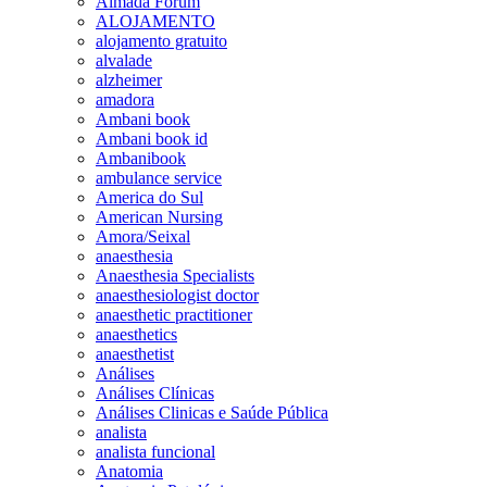
Almada Forum
ALOJAMENTO
alojamento gratuito
alvalade
alzheimer
amadora
Ambani book
Ambani book id
Ambanibook
ambulance service
America do Sul
American Nursing
Amora/Seixal
anaesthesia
Anaesthesia Specialists
anaesthesiologist doctor
anaesthetic practitioner
anaesthetics
anaesthetist
Análises
Análises Clínicas
Análises Clinicas e Saúde Pública
analista
analista funcional
Anatomia