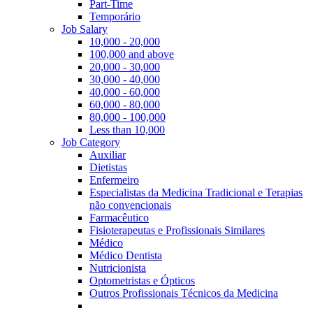
Part-Time
Temporário
Job Salary
10,000 - 20,000
100,000 and above
20,000 - 30,000
30,000 - 40,000
40,000 - 60,000
60,000 - 80,000
80,000 - 100,000
Less than 10,000
Job Category
Auxiliar
Dietistas
Enfermeiro
Especialistas da Medicina Tradicional e Terapias
não convencionais
Farmacêutico
Fisioterapeutas e Profissionais Similares
Médico
Médico Dentista
Nutricionista
Optometristas e Ópticos
Outros Profissionais Técnicos da Medicina