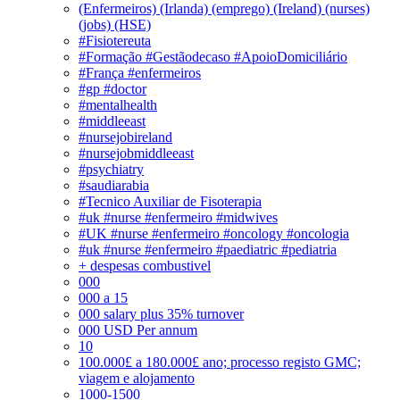
(Enfermeiros) (Irlanda) (emprego) (Ireland) (nurses)
(jobs) (HSE)
#Fisiotereuta
#Formação #Gestãodecaso #ApoioDomiciliário
#França #enfermeiros
#gp #doctor
#mentalhealth
#middleeast
#nursejobireland
#nursejobmiddleeast
#psychiatry
#saudiarabia
#Tecnico Auxiliar de Fisoterapia
#uk #nurse #enfermeiro #midwives
#UK #nurse #enfermeiro #oncology #oncologia
#uk #nurse #enfermeiro #paediatric #pediatria
+ despesas combustivel
000
000 a 15
000 salary plus 35% turnover
000 USD Per annum
10
100.000£ a 180.000£ ano; processo registo GMC;
viagem e alojamento
1000-1500