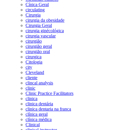
Cínica Geral
circulating
Cirurgia
cirurgia da obesidade
Cirurgia Geral
cirurgia ginécológica
cirurgia vascular
cirurgião
cirurgião geral
cirurgião oral
cirurgica
Citologia
city
Cleveland
cliente
clincal analysis
clinic
Clinic Practice Facilitators
clinica
clinica dentária
clinica dentaria na frança
clínica geral
clínica médica
Clinical
clinical instructor