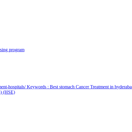
rsing program
ent-hospitals/ Keywords : Best stomach Cancer Treatment in hyderab
bs) (HSE)