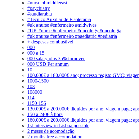
#nursejobmiddleeast
#psychiatry
#saudiarabia
#Tecnico Auxiliar de Fisoterapia
#uk #nurse #enfermeiro #midwives
#UK #nurse #enfermeiro #oncology #oncologia
#uk #nurse #enfermeiro #paediatric #pediatria
+ despesas combustivel
000
000 a 15
000 salary plus 35% turnover
000 USD Per annum
10
100.000£ a 180.000£ ano; processo registo GMC; viage
1000-1500
108
108000
114
1150-156
130.000€ a 200.000€ ilíquidos por ano; viagem paga; ape
150 a 240€ à hora
160.000€ a 200.000€ ilíquidos por ano; viagem paga; ape
1st Interview in Lisboa possible
2 meses de acomodação
2 months free accomodation