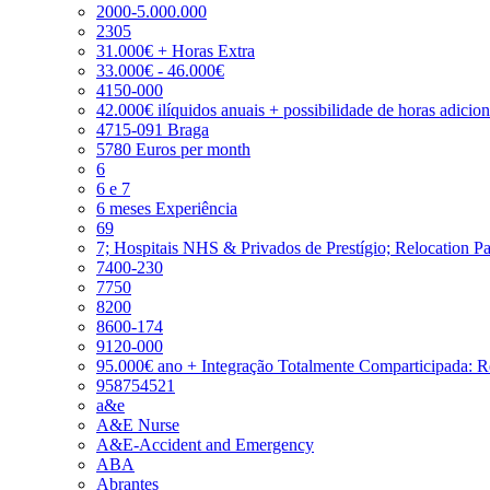
2000-5.000.000
2305
31.000€ + Horas Extra
33.000€ - 46.000€
4150-000
42.000€ ilíquidos anuais + possibilidade de horas adicio
4715-091 Braga
5780 Euros per month
6
6 e 7
6 meses Experiência
69
7; Hospitais NHS & Privados de Prestígio; Relocation P
7400-230
7750
8200
8600-174
9120-000
95.000€ ano + Integração Totalmente Comparticipada: 
958754521
a&e
A&E Nurse
A&E-Accident and Emergency
ABA
Abrantes