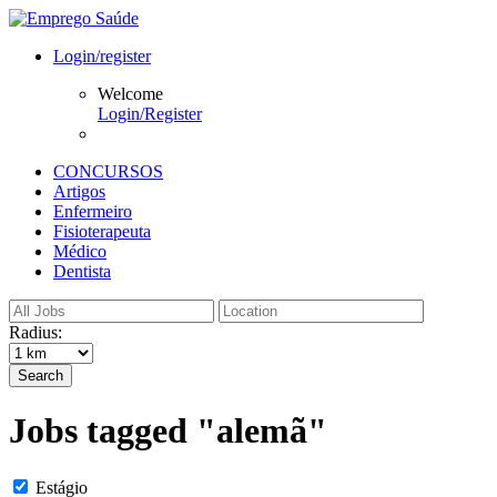
Login/register
Welcome
Login/Register
CONCURSOS
Artigos
Enfermeiro
Fisioterapeuta
Médico
Dentista
Radius:
Search
Jobs tagged "alemã"
Estágio