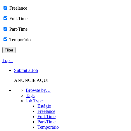
Freelance
Full-Time
Part-Time
Temporário
Top ↑
Submit a Job
ANUNCIE AQUI
Browse by…
Tags
Job Type
Estágio
Freelance
Full-Time
Part-Time
Temporário