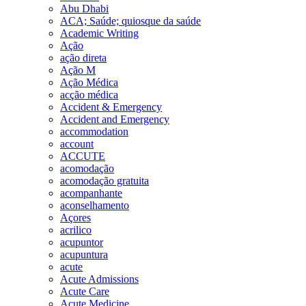
Abu Dhabi
ACA; Saúde; quiosque da saúde
Academic Writing
Ação
ação direta
Ação M
Ação Médica
acção médica
Accident & Emergency
Accident and Emergency
accommodation
account
ACCUTE
acomodação
acomodação gratuita
acompanhante
aconselhamento
Açores
acrilico
acupuntor
acupuntura
acute
Acute Admissions
Acute Care
Acute Medicine