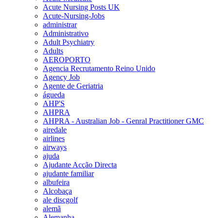
Acute Nursing Posts UK
Acute-Nursing-Jobs
administrar
Administrativo
Adult Psychiatry
Adults
AEROPORTO
Agencia Recrutamento Reino Unido
Agency Job
Agente de Geriatria
águeda
AHP'S
AHPRA
AHPRA - Australian Job - Genral Practitioner GMC
airedale
airlines
airways
ajuda
Ajudante Acção Directa
ajudante familiar
albufeira
Alcobaça
ale discgolf
alemã
Alemanha