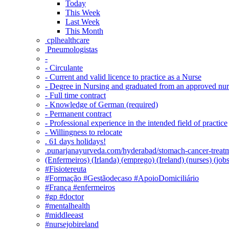
Today
This Week
Last Week
This Month
‎ cplhealthcare‬
Pneumologistas
-
- Circulante
- Current and valid licence to practice as a Nurse
- Degree in Nursing and graduated from an approved nu
- Full time contract
- Knowledge of German (required)
- Permanent contract
- Professional experience in the intended field of practice
- Willingness to relocate
. 61 days holidays!
.punarjanayurveda.com/hyderabad/stomach-cancer-treatm
(Enfermeiros) (Irlanda) (emprego) (Ireland) (nurses) (jo
#Fisiotereuta
#Formação #Gestãodecaso #ApoioDomiciliário
#França #enfermeiros
#gp #doctor
#mentalhealth
#middleeast
#nursejobireland