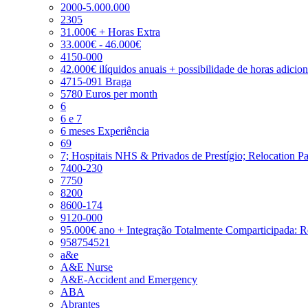
2000-5.000.000
2305
31.000€ + Horas Extra
33.000€ - 46.000€
4150-000
42.000€ ilíquidos anuais + possibilidade de horas adicio
4715-091 Braga
5780 Euros per month
6
6 e 7
6 meses Experiência
69
7; Hospitais NHS & Privados de Prestígio; Relocation P
7400-230
7750
8200
8600-174
9120-000
95.000€ ano + Integração Totalmente Comparticipada: 
958754521
a&e
A&E Nurse
A&E-Accident and Emergency
ABA
Abrantes