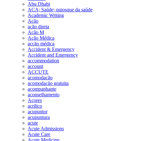
Abu Dhabi
ACA; Saúde; quiosque da saúde
Academic Writing
Ação
ação direta
Ação M
Ação Médica
acção médica
Accident & Emergency
Accident and Emergency
accommodation
account
ACCUTE
acomodação
acomodação gratuita
acompanhante
aconselhamento
Açores
acrilico
acupuntor
acupuntura
acute
Acute Admissions
Acute Care
Acute Medicine