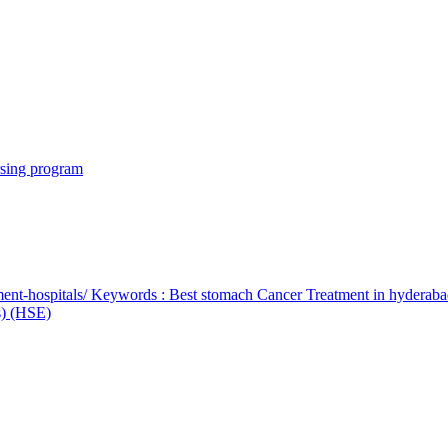
rsing program
ent-hospitals/ Keywords : Best stomach Cancer Treatment in hyderab
bs) (HSE)