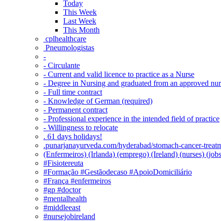
Today
This Week
Last Week
This Month
‎ cplhealthcare‬
Pneumologistas
-
- Circulante
- Current and valid licence to practice as a Nurse
- Degree in Nursing and graduated from an approved nu
- Full time contract
- Knowledge of German (required)
- Permanent contract
- Professional experience in the intended field of practice
- Willingness to relocate
. 61 days holidays!
.punarjanayurveda.com/hyderabad/stomach-cancer-treatm
(Enfermeiros) (Irlanda) (emprego) (Ireland) (nurses) (jo
#Fisiotereuta
#Formação #Gestãodecaso #ApoioDomiciliário
#França #enfermeiros
#gp #doctor
#mentalhealth
#middleeast
#nursejobireland