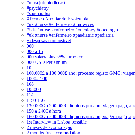
#nursejobmiddleeast
#psychiatry
#saudiarabia
#Tecnico Auxiliar de Fisoterapia
#uk #nurse #enfermeiro #midwives
#UK #nurse #enfermeiro #oncology #oncologia
#uk #nurse #enfermeiro #paediatric #pediatria
+ despesas combustivel
000
000 a 15
000 salary plus 35% turnover
000 USD Per annum
10
100.000£ a 180.000£ ano; processo registo GMC; viage
1000-1500
108
108000
114
1150-156
130.000€ a 200.000€ ilíquidos por ano; viagem paga; ape
150 a 240€ à hora
160.000€ a 200.000€ ilíquidos por ano; viagem paga; ape
1st Interview in Lisboa possible
2 meses de acomodação
2 months free accomodation