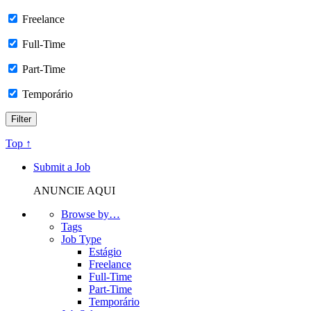
Freelance
Full-Time
Part-Time
Temporário
Top ↑
Submit a Job
ANUNCIE AQUI
Browse by…
Tags
Job Type
Estágio
Freelance
Full-Time
Part-Time
Temporário