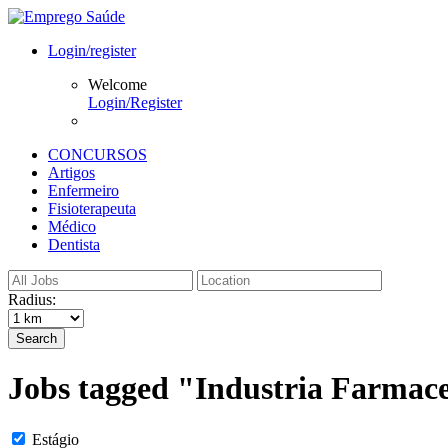
Login/register
Welcome
Login/Register
CONCURSOS
Artigos
Enfermeiro
Fisioterapeuta
Médico
Dentista
Radius:
Search
Jobs tagged "Industria Farmac
Estágio