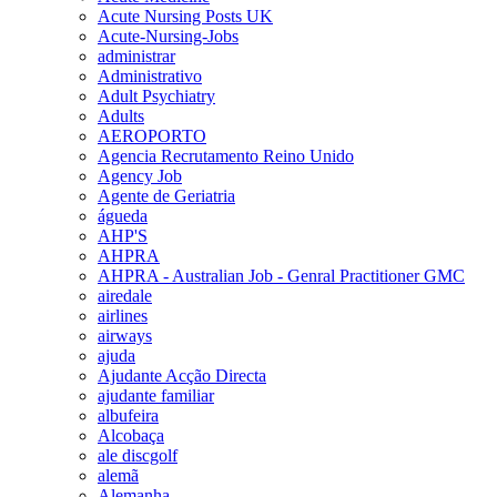
Acute Nursing Posts UK
Acute-Nursing-Jobs
administrar
Administrativo
Adult Psychiatry
Adults
AEROPORTO
Agencia Recrutamento Reino Unido
Agency Job
Agente de Geriatria
águeda
AHP'S
AHPRA
AHPRA - Australian Job - Genral Practitioner GMC
airedale
airlines
airways
ajuda
Ajudante Acção Directa
ajudante familiar
albufeira
Alcobaça
ale discgolf
alemã
Alemanha