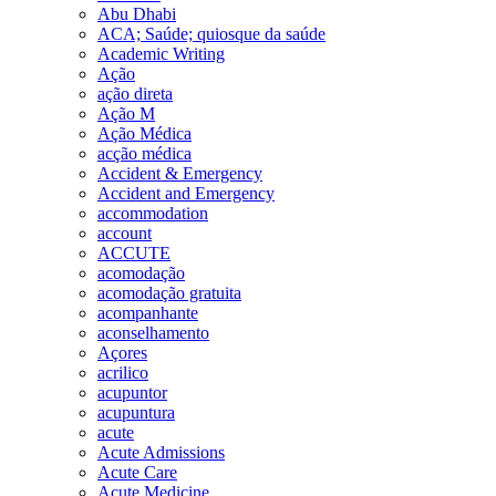
Abu Dhabi
ACA; Saúde; quiosque da saúde
Academic Writing
Ação
ação direta
Ação M
Ação Médica
acção médica
Accident & Emergency
Accident and Emergency
accommodation
account
ACCUTE
acomodação
acomodação gratuita
acompanhante
aconselhamento
Açores
acrilico
acupuntor
acupuntura
acute
Acute Admissions
Acute Care
Acute Medicine