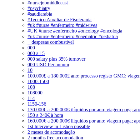
#nursejobmiddleeast
#psychiatry
#saudiarabia
#Tecnico Auxiliar de Fisoterapia
#uk #nurse #enfermeiro #midwives
#UK #nurse #enfermeiro #oncology #oncologia
#uk #nurse #enfermeiro #paediatric #pediatria
+ despesas combustivel
000
000 a 15
000 salary plus 35% turnover
000 USD Per annum
10
100.000£ a 180.000£ ano; processo registo GMC; viage
1000-1500
108
108000
114
1150-156
130.000€ a 200.000€ ilíquidos por ano; viagem paga; ape
150 a 240€ à hora
160.000€ a 200.000€ ilíquidos por ano; viagem paga; ape
1st Interview in Lisboa possible
2 meses de acomodação
2 months free accomodation