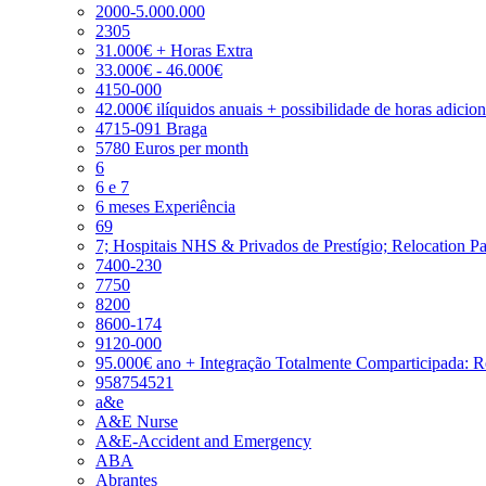
2000-5.000.000
2305
31.000€ + Horas Extra
33.000€ - 46.000€
4150-000
42.000€ ilíquidos anuais + possibilidade de horas adicio
4715-091 Braga
5780 Euros per month
6
6 e 7
6 meses Experiência
69
7; Hospitais NHS & Privados de Prestígio; Relocation P
7400-230
7750
8200
8600-174
9120-000
95.000€ ano + Integração Totalmente Comparticipada: 
958754521
a&e
A&E Nurse
A&E-Accident and Emergency
ABA
Abrantes