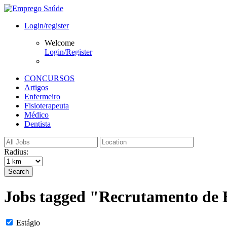
Login/register
Welcome
Login/Register
CONCURSOS
Artigos
Enfermeiro
Fisioterapeuta
Médico
Dentista
Radius:
Search
Jobs tagged "Recrutamento de E
Estágio