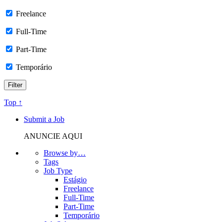
Freelance
Full-Time
Part-Time
Temporário
Top ↑
Submit a Job
ANUNCIE AQUI
Browse by…
Tags
Job Type
Estágio
Freelance
Full-Time
Part-Time
Temporário