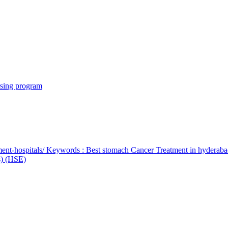
rsing program
ent-hospitals/ Keywords : Best stomach Cancer Treatment in hyderab
bs) (HSE)