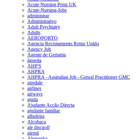
Acute Nursing Posts UK
Acute-Nursing-Jobs
administrar
Administrativo
Adult Psychiatry
Adults
AEROPORTO
Agencia Recrutamento Reino Unido
Agency Job
Agente de Geriatria
águeda
AHP'S
AHPRA
AHPRA - Australian Job - Genral Practitioner GMC
airedale
airlines
airways
ajuda
Ajudante Acção Directa
ajudante familiar
albufeira
Alcobaça
ale discgolf
alemã
Alemanha