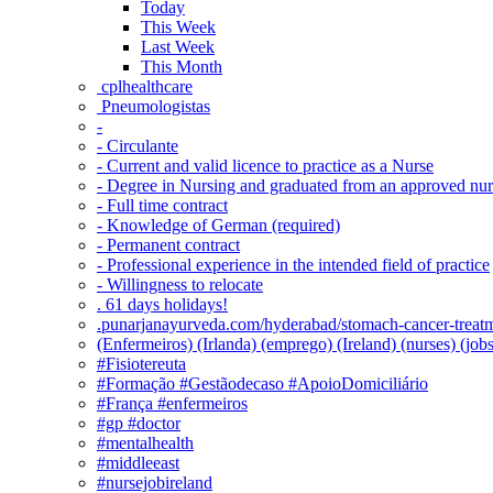
Today
This Week
Last Week
This Month
‎ cplhealthcare‬
Pneumologistas
-
- Circulante
- Current and valid licence to practice as a Nurse
- Degree in Nursing and graduated from an approved nu
- Full time contract
- Knowledge of German (required)
- Permanent contract
- Professional experience in the intended field of practice
- Willingness to relocate
. 61 days holidays!
.punarjanayurveda.com/hyderabad/stomach-cancer-treatm
(Enfermeiros) (Irlanda) (emprego) (Ireland) (nurses) (jo
#Fisiotereuta
#Formação #Gestãodecaso #ApoioDomiciliário
#França #enfermeiros
#gp #doctor
#mentalhealth
#middleeast
#nursejobireland