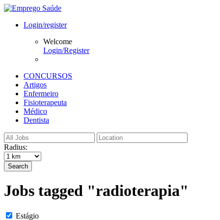
Login/register
Welcome
Login/Register
CONCURSOS
Artigos
Enfermeiro
Fisioterapeuta
Médico
Dentista
Radius:
Search
Jobs tagged "radioterapia"
Estágio