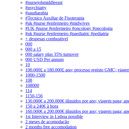
#nursejobmiddleeast
#psychiatry
#saudiarabia
#Tecnico Auxiliar de Fisoterapia
#uk #nurse #enfermeiro #midwives
#UK #nurse #enfermeiro #oncology #oncologia
#uk #nurse #enfermeiro #paediatric #pediatria
+ despesas combustivel
000
000 a 15
000 salary plus 35% turnover
000 USD Per annum
10
100.000£ a 180.000£ ano; processo registo GMC; viage
1000-1500
108
108000
114
1150-156
130.000€ a 200.000€ ilíquidos por ano; viagem paga; ape
150 a 240€ à hora
160.000€ a 200.000€ ilíquidos por ano; viagem paga; ape
1st Interview in Lisboa possible
2 meses de acomodação
2 months free accomodation