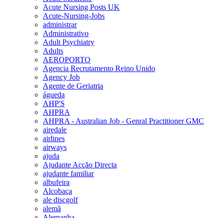
Acute Nursing Posts UK
Acute-Nursing-Jobs
administrar
Administrativo
Adult Psychiatry
Adults
AEROPORTO
Agencia Recrutamento Reino Unido
Agency Job
Agente de Geriatria
águeda
AHP'S
AHPRA
AHPRA - Australian Job - Genral Practitioner GMC
airedale
airlines
airways
ajuda
Ajudante Acção Directa
ajudante familiar
albufeira
Alcobaça
ale discgolf
alemã
Alemanha