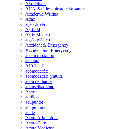
Abu Dhabi
ACA; Saúde; quiosque da saúde
Academic Writing
Ação
ação direta
Ação M
Ação Médica
acção médica
Accident & Emergency
Accident and Emergency
accommodation
account
ACCUTE
acomodação
acomodação gratuita
acompanhante
aconselhamento
Açores
acrilico
acupuntor
acupuntura
acute
Acute Admissions
Acute Care
Acute Medicine