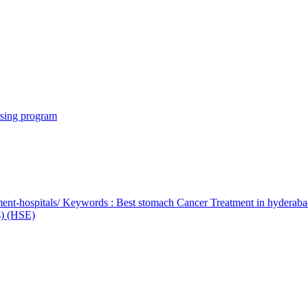
rsing program
ent-hospitals/ Keywords : Best stomach Cancer Treatment in hyderab
bs) (HSE)