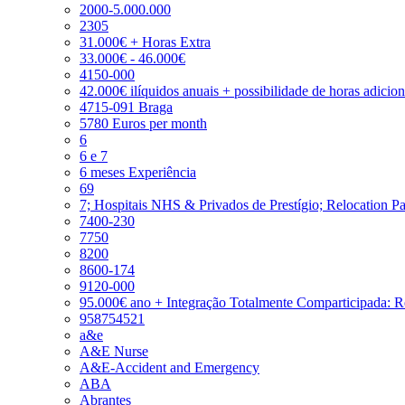
2000-5.000.000
2305
31.000€ + Horas Extra
33.000€ - 46.000€
4150-000
42.000€ ilíquidos anuais + possibilidade de horas adicio
4715-091 Braga
5780 Euros per month
6
6 e 7
6 meses Experiência
69
7; Hospitais NHS & Privados de Prestígio; Relocation P
7400-230
7750
8200
8600-174
9120-000
95.000€ ano + Integração Totalmente Comparticipada: 
958754521
a&e
A&E Nurse
A&E-Accident and Emergency
ABA
Abrantes