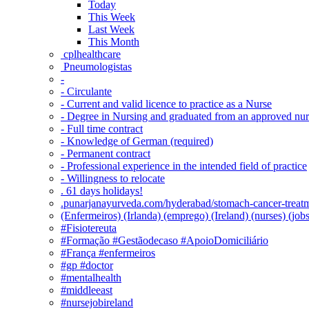
Today
This Week
Last Week
This Month
‎ cplhealthcare‬
Pneumologistas
-
- Circulante
- Current and valid licence to practice as a Nurse
- Degree in Nursing and graduated from an approved nu
- Full time contract
- Knowledge of German (required)
- Permanent contract
- Professional experience in the intended field of practice
- Willingness to relocate
. 61 days holidays!
.punarjanayurveda.com/hyderabad/stomach-cancer-treatm
(Enfermeiros) (Irlanda) (emprego) (Ireland) (nurses) (jo
#Fisiotereuta
#Formação #Gestãodecaso #ApoioDomiciliário
#França #enfermeiros
#gp #doctor
#mentalhealth
#middleeast
#nursejobireland