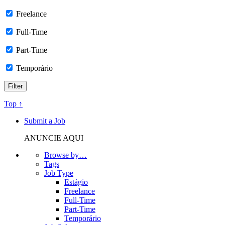
Freelance
Full-Time
Part-Time
Temporário
Top ↑
Submit a Job
ANUNCIE AQUI
Browse by…
Tags
Job Type
Estágio
Freelance
Full-Time
Part-Time
Temporário