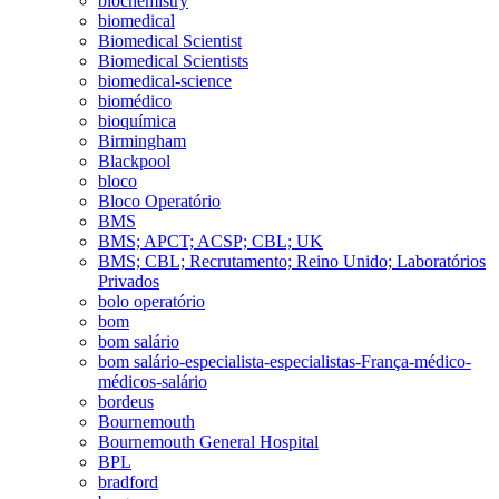
biochemistry
biomedical
Biomedical Scientist
Biomedical Scientists
biomedical-science
biomédico
bioquímica
Birmingham
Blackpool
bloco
Bloco Operatório
BMS
BMS; APCT; ACSP; CBL; UK
BMS; CBL; Recrutamento; Reino Unido; Laboratórios
Privados
bolo operatório
bom
bom salário
bom salário-especialista-especialistas-França-médico-
médicos-salário
bordeus
Bournemouth
Bournemouth General Hospital
BPL
bradford