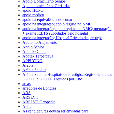
Apoio Domiciliário Sénior
Apoio domiciliário. Geriatría.
apoio HCPC
apoio medico
apoio na equivalência do curso
apoio na integração; apoio registo no NMC
apoio na integração; apoio registo no NMC; preparação
+ exame IELTS suportados pelo hospital
apoio na integração; Hospital Privado de prestígio
Apoio no Alojamento
Apoio Sénior
Apotek Online
Apotek Terpercaya
APPLYING
Arabia
Arábia Saudita
Arábia Saudita Hospitais de Prestígio; Registo Gratuito;
36.000€ a 60.000€ Líquidos por Ano
areas
arredores de Londres
ARS
ARSLVT
ARSLVT Ortopedia
Artas
As candidaturas devem ser enviadas para