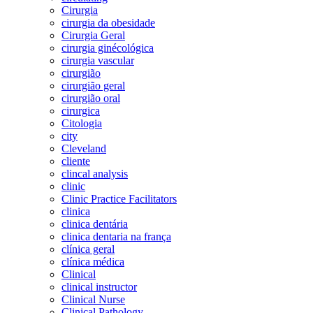
Cirurgia
cirurgia da obesidade
Cirurgia Geral
cirurgia ginécológica
cirurgia vascular
cirurgião
cirurgião geral
cirurgião oral
cirurgica
Citologia
city
Cleveland
cliente
clincal analysis
clinic
Clinic Practice Facilitators
clinica
clinica dentária
clinica dentaria na frança
clínica geral
clínica médica
Clinical
clinical instructor
Clinical Nurse
Clinical Pathology