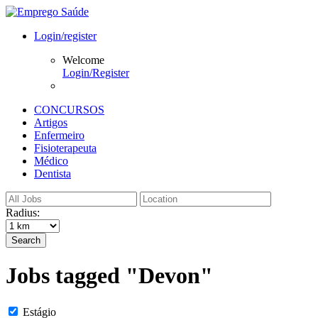
Login/register
Welcome
Login/Register
CONCURSOS
Artigos
Enfermeiro
Fisioterapeuta
Médico
Dentista
Radius:
Search
Jobs tagged "Devon"
Estágio