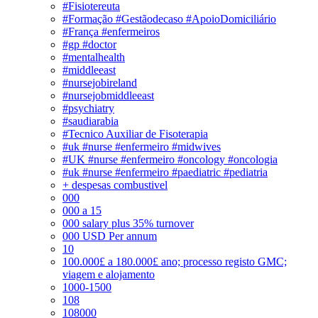
#Fisiotereuta
#Formação #Gestãodecaso #ApoioDomiciliário
#França #enfermeiros
#gp #doctor
#mentalhealth
#middleeast
#nursejobireland
#nursejobmiddleeast
#psychiatry
#saudiarabia
#Tecnico Auxiliar de Fisoterapia
#uk #nurse #enfermeiro #midwives
#UK #nurse #enfermeiro #oncology #oncologia
#uk #nurse #enfermeiro #paediatric #pediatria
+ despesas combustivel
000
000 a 15
000 salary plus 35% turnover
000 USD Per annum
10
100.000£ a 180.000£ ano; processo registo GMC;
viagem e alojamento
1000-1500
108
108000