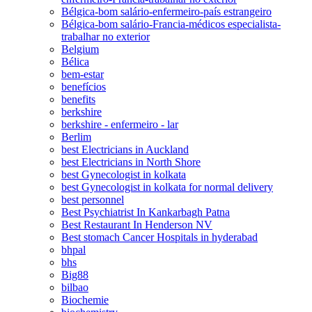
Bélgica-bom salário-enfermeiro-país estrangeiro
Bélgica-bom salário-Francia-médicos especialista-
trabalhar no exterior
Belgium
Bélica
bem-estar
benefícios
benefits
berkshire
berkshire - enfermeiro - lar
Berlim
best Electricians in Auckland
best Electricians in North Shore
best Gynecologist in kolkata
best Gynecologist in kolkata for normal delivery
best personnel
Best Psychiatrist In Kankarbagh Patna
Best Restaurant In Henderson NV
Best stomach Cancer Hospitals in hyderabad
bhpal
bhs
Big88
bilbao
Biochemie