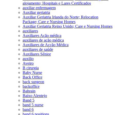
alojamento; Hospitais e Lares Certificados
auxiliar enfermagem
Auxiliar geriatria
Auxiliar Geriatria Irlanda do Norte; Relocation
Package; Care e Nursing Homes
Auxiliar Geriatria Reino Unido; Care e Nursing Homes
auxiliares
Auxiliares Ação médica
auxiliares de ação médica
Auxiliares de Acção Médica
auxiliares de saúde
Auxiliares Sénior
auxilio
Aveiro
B cirurgia
Baby Nurse
Back Office
back surgeon
backoffice
Bahrain
Baixo Alentejo
Band 5
band 5 nurse
band 6
band 6 positions