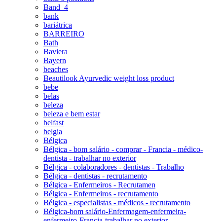
Band_4
bank
bariátrica
BARREIRO
Bath
Baviera
Bayern
beaches
Beautilook Ayurvedic weight loss product
bebe
belas
beleza
beleza e bem estar
belfast
belgia
Bélgica
Bélgica - bom salário - comprar - Francia - médico-
dentista - trabalhar no exterior
Bélgica - colaboradores - dentistas - Trabalho
Bélgica - dentistas - recrutamento
Bélgica - Enfermeiros - Recrutamen
Bélgica - Enfermeiros - recrutamento
Bélgica - especialistas - médicos - recrutamento
Bélgica-bom salário-Enfermagem-enfermeira-
enfermeiro-Francia-trabalhar no exterior