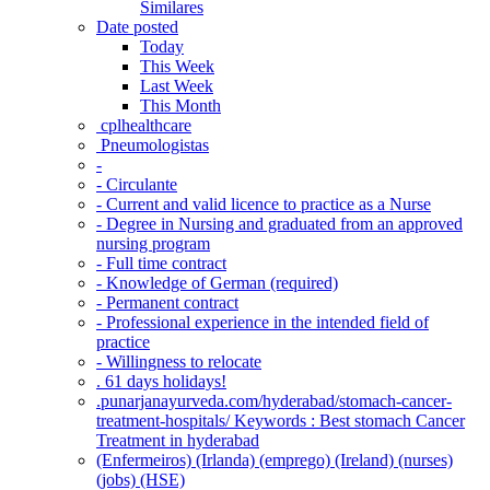
Similares
Date posted
Today
This Week
Last Week
This Month
‎ cplhealthcare‬
Pneumologistas
-
- Circulante
- Current and valid licence to practice as a Nurse
- Degree in Nursing and graduated from an approved
nursing program
- Full time contract
- Knowledge of German (required)
- Permanent contract
- Professional experience in the intended field of
practice
- Willingness to relocate
. 61 days holidays!
.punarjanayurveda.com/hyderabad/stomach-cancer-
treatment-hospitals/ Keywords : Best stomach Cancer
Treatment in hyderabad
(Enfermeiros) (Irlanda) (emprego) (Ireland) (nurses)
(jobs) (HSE)