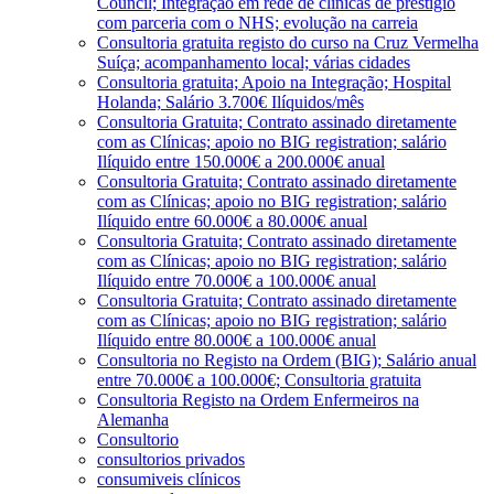
Council; Integração em rede de clínicas de prestígio
com parceria com o NHS; evolução na carreia
Consultoria gratuita registo do curso na Cruz Vermelha
Suíça; acompanhamento local; várias cidades
Consultoria gratuita; Apoio na Integração; Hospital
Holanda; Salário 3.700€ Ilíquidos/mês
Consultoria Gratuita; Contrato assinado diretamente
com as Clínicas; apoio no BIG registration; salário
Ilíquido entre 150.000€ a 200.000€ anual
Consultoria Gratuita; Contrato assinado diretamente
com as Clínicas; apoio no BIG registration; salário
Ilíquido entre 60.000€ a 80.000€ anual
Consultoria Gratuita; Contrato assinado diretamente
com as Clínicas; apoio no BIG registration; salário
Ilíquido entre 70.000€ a 100.000€ anual
Consultoria Gratuita; Contrato assinado diretamente
com as Clínicas; apoio no BIG registration; salário
Ilíquido entre 80.000€ a 100.000€ anual
Consultoria no Registo na Ordem (BIG); Salário anual
entre 70.000€ a 100.000€; Consultoria gratuita
Consultoria Registo na Ordem Enfermeiros na
Alemanha
Consultorio
consultorios privados
consumiveis clínicos