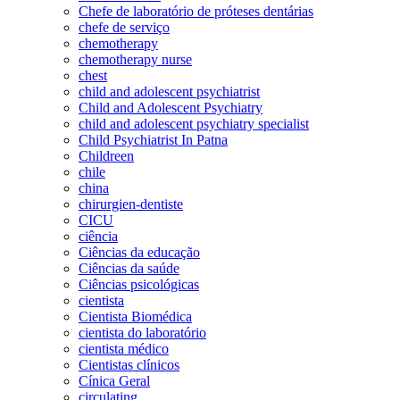
Chefe de laboratório de próteses dentárias
chefe de serviço
chemotherapy
chemotherapy nurse
chest
child and adolescent psychiatrist
Child and Adolescent Psychiatry
child and adolescent psychiatry specialist
Child Psychiatrist In Patna
Childreen
chile
china
chirurgien-dentiste
CICU
ciência
Ciências da educação
Ciências da saúde
Ciências psicológicas
cientista
Cientista Biomédica
cientista do laboratório
cientista médico
Cientistas clínicos
Cínica Geral
circulating