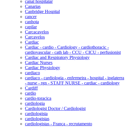
canal hospitalar
Canarias
Canbridge Hospital
cancer
canhota
capilar
Carcacavelos
Carcavelos
Cardiac
Cardiac - cardio - Cardiology - cardiothoracic -
cardiovascular - cath lab - CCU - CICU - perfusionist
Cardiac and Respiratory Physiology
Cardiac Nurses
Cardiac Physiology
cardiaco
cardiaco - cardiologia - enfermeira - hospital - inglaterra
- nurse - rgn - STAFF NURSE - cardiac - cardiology
Cardiff
cardio
cardio-toracica
cardiologia
Cardiologist Doctor / Cardiologist
cardiologista
cardiologistas
cardiologistas - França - recrutamento