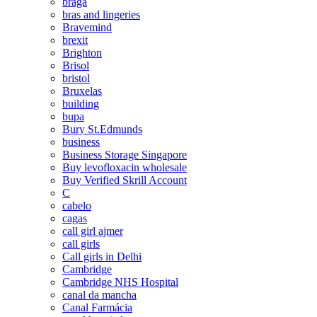
braga
bras and lingeries
Bravemind
brexit
Brighton
Brisol
bristol
Bruxelas
building
bupa
Bury St.Edmunds
business
Business Storage Singapore
Buy levofloxacin wholesale
Buy Verified Skrill Account
C
cabelo
cagas
call girl ajmer
call girls
Call girls in Delhi
Cambridge
Cambridge NHS Hospital
canal da mancha
Canal Farmácia