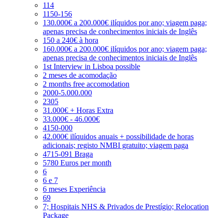
114
1150-156
130.000€ a 200.000€ ilíquidos por ano; viagem paga;
apenas precisa de conhecimentos iniciais de Inglês
150 a 240€ à hora
160.000€ a 200.000€ ilíquidos por ano; viagem paga;
apenas precisa de conhecimentos iniciais de Inglês
1st Interview in Lisboa possible
2 meses de acomodação
2 months free accomodation
2000-5.000.000
2305
31.000€ + Horas Extra
33.000€ - 46.000€
4150-000
42.000€ ilíquidos anuais + possibilidade de horas
adicionais; registo NMBI gratuito; viagem paga
4715-091 Braga
5780 Euros per month
6
6 e 7
6 meses Experiência
69
7; Hospitais NHS & Privados de Prestígio; Relocation
Package