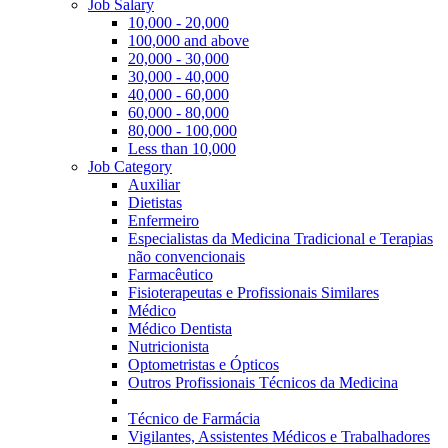
Job Salary
10,000 - 20,000
100,000 and above
20,000 - 30,000
30,000 - 40,000
40,000 - 60,000
60,000 - 80,000
80,000 - 100,000
Less than 10,000
Job Category
Auxiliar
Dietistas
Enfermeiro
Especialistas da Medicina Tradicional e Terapias
não convencionais
Farmacêutico
Fisioterapeutas e Profissionais Similares
Médico
Médico Dentista
Nutricionista
Optometristas e Ópticos
Outros Profissionais Técnicos da Medicina
Técnico de Farmácia
Vigilantes, Assistentes Médicos e Trabalhadores