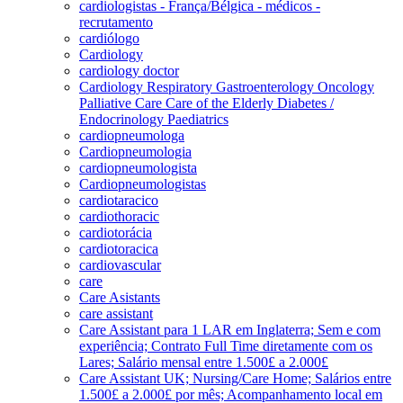
cardiologistas - França/Bélgica - médicos -
recrutamento
cardiólogo
Cardiology
cardiology doctor
Cardiology Respiratory Gastroenterology Oncology
Palliative Care Care of the Elderly Diabetes /
Endocrinology Paediatrics
cardiopneumologa
Cardiopneumologia
cardiopneumologista
Cardiopneumologistas
cardiotaracico
cardiothoracic
cardiotorácia
cardiotoracica
cardiovascular
care
Care Asistants
care assistant
Care Assistant para 1 LAR em Inglaterra; Sem e com
experiência; Contrato Full Time diretamente com os
Lares; Salário mensal entre 1.500£ a 2.000£
Care Assistant UK; Nursing/Care Home; Salários entre
1.500£ a 2.000£ por mês; Acompanhamento local em