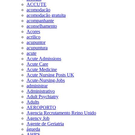
ACCUTE
acomodação
acomodação gratuita
acompanhante
aconselhamento
Açores
acrilico
acupuntor
acupuntura
acute
Acute Admissions
Acute Care
Acute Medicine
Acute Nursing Posts UK
Acute-Nursing-Jobs
administrar
Administrativo
Adult Psychiatry
Adults
AEROPORTO
Agencia Recrutamento Reino Unido
Agency Job
Agente de Geriatria
águeda
AHP'S