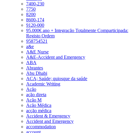
7400-230
7750
8200
8600-174
9120-000
95.000€ ano + Integração Totalmente Comparticipada:
Registo Ordem
958754521
a&e
A&E Nurse
A&E-Accident and Emergency
ABA
Abrantes
Abu Dhabi
ACA; Saúde; quiosque da saúde
Academic Writing
Ação
ação direta
Ação M
Ação Médica
acção médica
Accident & Emergency
Accident and Emergency
accommodation
account