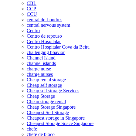
CBL
CCP
CCU
central de Londres
central nervous system
Centro
Centro de repouso
Centro Hospitalar
Centro Hospitalar Cova da Beira
challenging bhavior
Channel Island
channel islands
charge nurse
charge nurses
Cheap rental storage
Cheap self storage
Cheap self storage Services
Cheap Storage
Cheap storage rental
Cheap Storage Singapore
Cheapest Self Storage
Cheapest storage in Singapore
Cheapest Storage Space Singapore
chefe
chefe de bloco