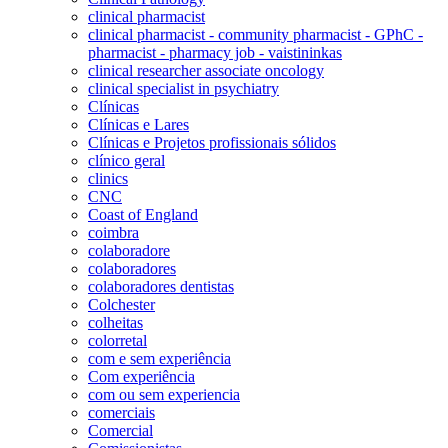
clinical pharmacist
clinical pharmacist - community pharmacist - GPhC -
pharmacist - pharmacy job - vaistininkas
clinical researcher associate oncology
clinical specialist in psychiatry
Clínicas
Clínicas e Lares
Clínicas e Projetos profissionais sólidos
clínico geral
clinics
CNC
Coast of England
coimbra
colaboradore
colaboradores
colaboradores dentistas
Colchester
colheitas
colorretal
com e sem experiência
Com experiência
com ou sem experiencia
comerciais
Comercial