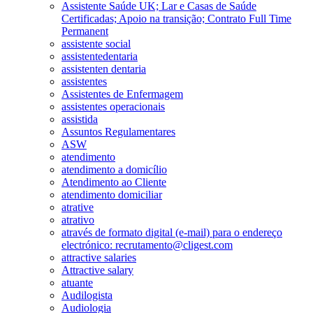
Assistente Saúde UK; Lar e Casas de Saúde
Certificadas; Apoio na transição; Contrato Full Time
Permanent
assistente social
assistentedentaria
assistenten dentaria
assistentes
Assistentes de Enfermagem
assistentes operacionais
assistida
Assuntos Regulamentares
ASW
atendimento
atendimento a domicílio
Atendimento ao Cliente
atendimento domiciliar
atrative
atrativo
através de formato digital (e-mail) para o endereço
electrónico: recrutamento@cligest.com
attractive salaries
Attractive salary
atuante
Audilogista
Audiologia