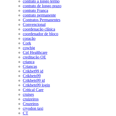
contrato a longo termo
contrato de longo prazo
contrato França
contrato permanente
Contratos Permanentes
Convencional
coordenação clínica
coordenador de bloco
coração
Cork
cowhig
Cpl Healthcare
creditação OE
criança
Crianças
Crikbet99 id
Crikbets99
Crikbets99 id
Crikbets99 login
Critical Care
cruises
cruizeiros
Cruzeiros
cryodon taxi
CT