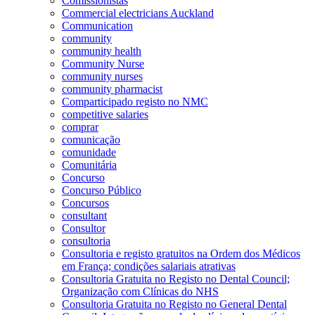
Comissionistas
Commercial electricians Auckland
Communication
community
community health
Community Nurse
community nurses
community pharmacist
Comparticipado registo no NMC
competitive salaries
comprar
comunicação
comunidade
Comunitária
Concurso
Concurso Público
Concursos
consultant
Consultor
consultoria
Consultoria e registo gratuitos na Ordem dos Médicos
em França; condições salariais atrativas
Consultoria Gratuita no Registo no Dental Council;
Organização com Clínicas do NHS
Consultoria Gratuita no Registo no General Dental