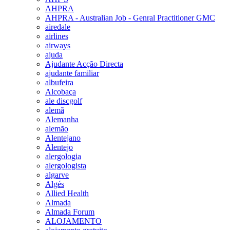
AHPRA
AHPRA - Australian Job - Genral Practitioner GMC
airedale
airlines
airways
ajuda
Ajudante Acção Directa
ajudante familiar
albufeira
Alcobaça
ale discgolf
alemã
Alemanha
alemão
Alentejano
Alentejo
alergologia
alergologista
algarve
Algés
Allied Health
Almada
Almada Forum
ALOJAMENTO