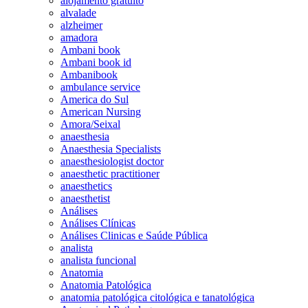
alojamento gratuito
alvalade
alzheimer
amadora
Ambani book
Ambani book id
Ambanibook
ambulance service
America do Sul
American Nursing
Amora/Seixal
anaesthesia
Anaesthesia Specialists
anaesthesiologist doctor
anaesthetic practitioner
anaesthetics
anaesthetist
Análises
Análises Clínicas
Análises Clinicas e Saúde Pública
analista
analista funcional
Anatomia
Anatomia Patológica
anatomia patológica citológica e tanatológica