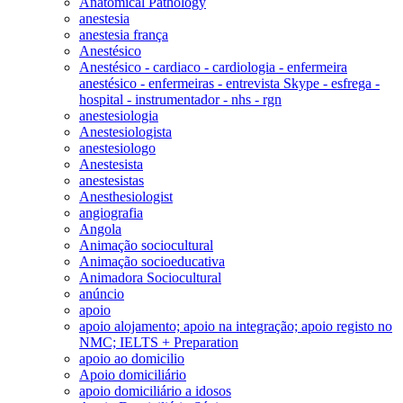
Anatomical Pathology
anestesia
anestesia frança
Anestésico
Anestésico - cardiaco - cardiologia - enfermeira
anestésico - enfermeiras - entrevista Skype - esfrega -
hospital - instrumentador - nhs - rgn
anestesiologia
Anestesiologista
anestesiologo
Anestesista
anestesistas
Anesthesiologist
angiografia
Angola
Animação sociocultural
Animação socioeducativa
Animadora Sociocultural
anúncio
apoio
apoio alojamento; apoio na integração; apoio registo no
NMC; IELTS + Preparation
apoio ao domicilio
Apoio domiciliário
apoio domiciliário a idosos