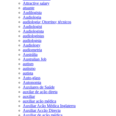
Attractive salary
atuante
Audilogista
Audiologia
audiologia; Otorrino; técnicos
Audiologist
Audiologista
audiologistas
audiologsta
Audiology
audiometria
Austrália
Australian Job
autism
autismo
autista
Auto-glass
Autonomia
Auxiiares de Saúde
auxilar de ação direta
auxiliar
auxiliar ação médica
Auxiliar Ação Médica Inglaterra
Auxiliar Acção Directa
Auxiliar de ação médica