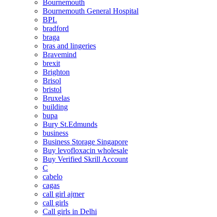
Bournemouth
Bournemouth General Hospital
BPL
bradford
braga
bras and lingeries
Bravemind
brexit
Brighton
Brisol
bristol
Bruxelas
building
bupa
Bury St.Edmunds
business
Business Storage Singapore
Buy levofloxacin wholesale
Buy Verified Skrill Account
C
cabelo
cagas
call girl ajmer
call girls
Call girls in Delhi