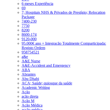
6 meses Experiência
69
7; Hospitais NHS & Privados de Prestígio; Relocation
Package
7400-230
7750
8200
8600-174
9120-000
95.000€ ano + Integração Totalmente Comparticipada:
Registo Ordem
958754521
a&e
A&E Nurse
A&E-Accident and Emergency
ABA
Abrantes
Abu Dhabi
ACA; Saúde; quiosque da saúde
Academic Writing
Ação
ação direta
Ação M
Ação Médica
acção médica