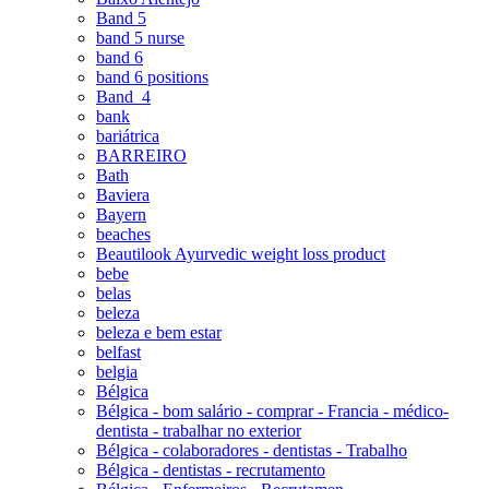
Band 5
band 5 nurse
band 6
band 6 positions
Band_4
bank
bariátrica
BARREIRO
Bath
Baviera
Bayern
beaches
Beautilook Ayurvedic weight loss product
bebe
belas
beleza
beleza e bem estar
belfast
belgia
Bélgica
Bélgica - bom salário - comprar - Francia - médico-
dentista - trabalhar no exterior
Bélgica - colaboradores - dentistas - Trabalho
Bélgica - dentistas - recrutamento