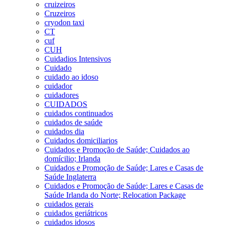
cruizeiros
Cruzeiros
cryodon taxi
CT
cuf
CUH
Cuidadios Intensivos
Cuidado
cuidado ao idoso
cuidador
cuidadores
CUIDADOS
cuidados continuados
cuidados de saúde
cuidados dia
Cuidados domiciliarios
Cuidados e Promoção de Saúde; Cuidados ao
domícilio; Irlanda
Cuidados e Promoção de Saúde; Lares e Casas de
Saúde Inglaterra
Cuidados e Promoção de Saúde; Lares e Casas de
Saúde Irlanda do Norte; Relocation Package
cuidados gerais
cuidados geriátricos
cuidados idosos