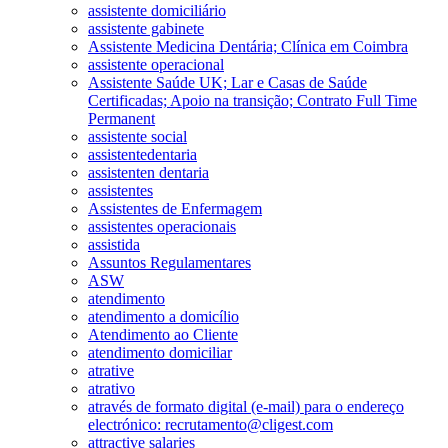
assistente domiciliário
assistente gabinete
Assistente Medicina Dentária; Clínica em Coimbra
assistente operacional
Assistente Saúde UK; Lar e Casas de Saúde
Certificadas; Apoio na transição; Contrato Full Time
Permanent
assistente social
assistentedentaria
assistenten dentaria
assistentes
Assistentes de Enfermagem
assistentes operacionais
assistida
Assuntos Regulamentares
ASW
atendimento
atendimento a domicílio
Atendimento ao Cliente
atendimento domiciliar
atrative
atrativo
através de formato digital (e-mail) para o endereço
electrónico: recrutamento@cligest.com
attractive salaries