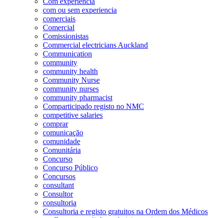
Com experiência
com ou sem experiencia
comerciais
Comercial
Comissionistas
Commercial electricians Auckland
Communication
community
community health
Community Nurse
community nurses
community pharmacist
Comparticipado registo no NMC
competitive salaries
comprar
comunicação
comunidade
Comunitária
Concurso
Concurso Público
Concursos
consultant
Consultor
consultoria
Consultoria e registo gratuitos na Ordem dos Médicos