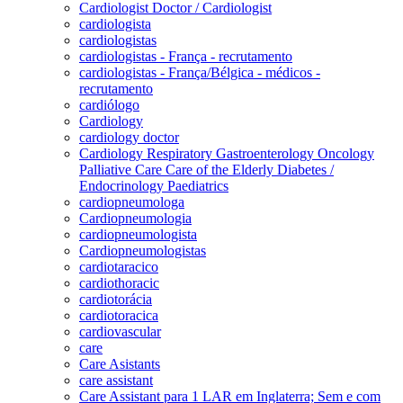
Cardiologist Doctor / Cardiologist
cardiologista
cardiologistas
cardiologistas - França - recrutamento
cardiologistas - França/Bélgica - médicos -
recrutamento
cardiólogo
Cardiology
cardiology doctor
Cardiology Respiratory Gastroenterology Oncology
Palliative Care Care of the Elderly Diabetes /
Endocrinology Paediatrics
cardiopneumologa
Cardiopneumologia
cardiopneumologista
Cardiopneumologistas
cardiotaracico
cardiothoracic
cardiotorácia
cardiotoracica
cardiovascular
care
Care Asistants
care assistant
Care Assistant para 1 LAR em Inglaterra; Sem e com