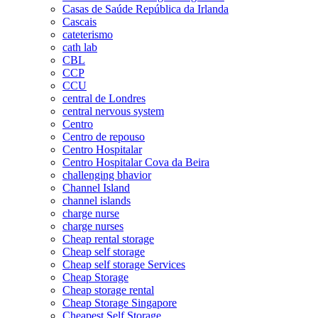
Casas de Saúde República da Irlanda
Cascais
cateterismo
cath lab
CBL
CCP
CCU
central de Londres
central nervous system
Centro
Centro de repouso
Centro Hospitalar
Centro Hospitalar Cova da Beira
challenging bhavior
Channel Island
channel islands
charge nurse
charge nurses
Cheap rental storage
Cheap self storage
Cheap self storage Services
Cheap Storage
Cheap storage rental
Cheap Storage Singapore
Cheapest Self Storage