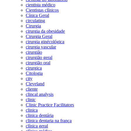
cientista médico
Cientistas clínicos
Cínica Geral
circulating
Cirurgia
cirurgia da obesidade
Cirurgia Geral
cirurgia ginécológica
cirurgia vascular
cirurgião
cirurgião geral
cirurgião oral
cirurgica
Citologia
city
Cleveland
cliente
clincal analysis
clinic
Clinic Practice Facilitators
clinica
clinica dentária
clinica dentaria na frança
clínica geral