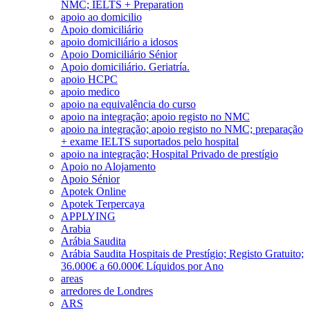
NMC; IELTS + Preparation
apoio ao domicilio
Apoio domiciliário
apoio domiciliário a idosos
Apoio Domiciliário Sénior
Apoio domiciliário. Geriatría.
apoio HCPC
apoio medico
apoio na equivalência do curso
apoio na integração; apoio registo no NMC
apoio na integração; apoio registo no NMC; preparação
+ exame IELTS suportados pelo hospital
apoio na integração; Hospital Privado de prestígio
Apoio no Alojamento
Apoio Sénior
Apotek Online
Apotek Terpercaya
APPLYING
Arabia
Arábia Saudita
Arábia Saudita Hospitais de Prestígio; Registo Gratuito;
36.000€ a 60.000€ Líquidos por Ano
areas
arredores de Londres
ARS