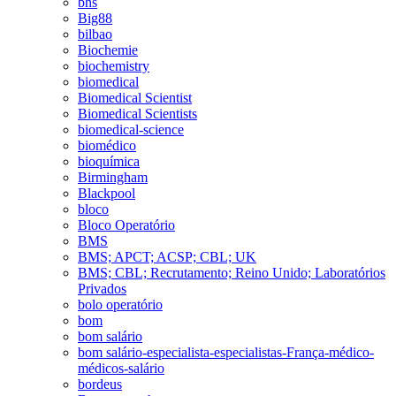
bhs
Big88
bilbao
Biochemie
biochemistry
biomedical
Biomedical Scientist
Biomedical Scientists
biomedical-science
biomédico
bioquímica
Birmingham
Blackpool
bloco
Bloco Operatório
BMS
BMS; APCT; ACSP; CBL; UK
BMS; CBL; Recrutamento; Reino Unido; Laboratórios
Privados
bolo operatório
bom
bom salário
bom salário-especialista-especialistas-França-médico-
médicos-salário
bordeus