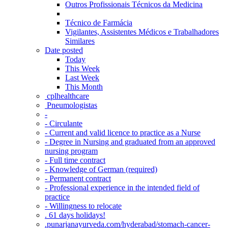
Outros Profissionais Técnicos da Medicina
Técnico de Farmácia
Vigilantes, Assistentes Médicos e Trabalhadores
Similares
Date posted
Today
This Week
Last Week
This Month
‎ cplhealthcare‬
Pneumologistas
-
- Circulante
- Current and valid licence to practice as a Nurse
- Degree in Nursing and graduated from an approved
nursing program
- Full time contract
- Knowledge of German (required)
- Permanent contract
- Professional experience in the intended field of
practice
- Willingness to relocate
. 61 days holidays!
.punarjanayurveda.com/hyderabad/stomach-cancer-