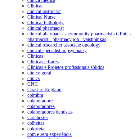
clínica médica
Clinical
clinical instructor
Clinical Nurse
Clinical Pathology
clinical pharmacist
clinical pharmacist - community pharmacist - GPhC -
pharmacist - pharmacy job - vaistininkas
clinical researcher associate oncology
clinical specialist in psychiatry
Clínicas
Clínicas e Lares
Clínicas e Projetos profissionais sólidos
clínico geral
clinics
CNC
Coast of England
coimbra
colaboradore
colaboradores
colaboradores dentistas
Colchester
colheitas
colorretal
com e sem experiência