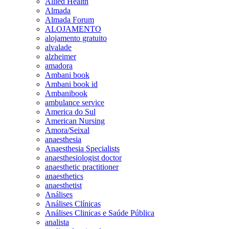
Allied Health
Almada
Almada Forum
ALOJAMENTO
alojamento gratuito
alvalade
alzheimer
amadora
Ambani book
Ambani book id
Ambanibook
ambulance service
America do Sul
American Nursing
Amora/Seixal
anaesthesia
Anaesthesia Specialists
anaesthesiologist doctor
anaesthetic practitioner
anaesthetics
anaesthetist
Análises
Análises Clínicas
Análises Clinicas e Saúde Pública
analista