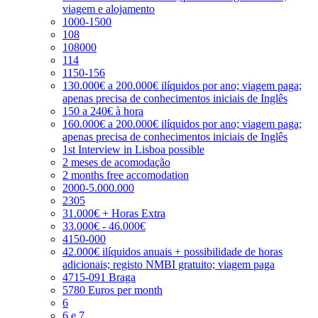
viagem e alojamento
1000-1500
108
108000
114
1150-156
130.000€ a 200.000€ ilíquidos por ano; viagem paga;
apenas precisa de conhecimentos iniciais de Inglês
150 a 240€ à hora
160.000€ a 200.000€ ilíquidos por ano; viagem paga;
apenas precisa de conhecimentos iniciais de Inglês
1st Interview in Lisboa possible
2 meses de acomodação
2 months free accomodation
2000-5.000.000
2305
31.000€ + Horas Extra
33.000€ - 46.000€
4150-000
42.000€ ilíquidos anuais + possibilidade de horas
adicionais; registo NMBI gratuito; viagem paga
4715-091 Braga
5780 Euros per month
6
6 e 7