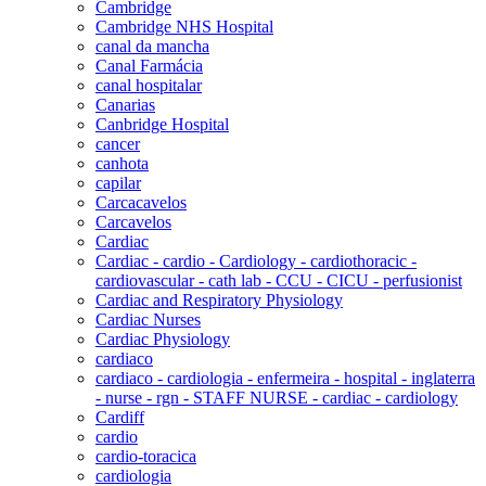
Cambridge
Cambridge NHS Hospital
canal da mancha
Canal Farmácia
canal hospitalar
Canarias
Canbridge Hospital
cancer
canhota
capilar
Carcacavelos
Carcavelos
Cardiac
Cardiac - cardio - Cardiology - cardiothoracic -
cardiovascular - cath lab - CCU - CICU - perfusionist
Cardiac and Respiratory Physiology
Cardiac Nurses
Cardiac Physiology
cardiaco
cardiaco - cardiologia - enfermeira - hospital - inglaterra
- nurse - rgn - STAFF NURSE - cardiac - cardiology
Cardiff
cardio
cardio-toracica
cardiologia