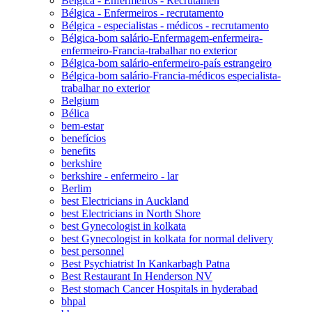
Bélgica - Enfermeiros - Recrutamen
Bélgica - Enfermeiros - recrutamento
Bélgica - especialistas - médicos - recrutamento
Bélgica-bom salário-Enfermagem-enfermeira-
enfermeiro-Francia-trabalhar no exterior
Bélgica-bom salário-enfermeiro-país estrangeiro
Bélgica-bom salário-Francia-médicos especialista-
trabalhar no exterior
Belgium
Bélica
bem-estar
benefícios
benefits
berkshire
berkshire - enfermeiro - lar
Berlim
best Electricians in Auckland
best Electricians in North Shore
best Gynecologist in kolkata
best Gynecologist in kolkata for normal delivery
best personnel
Best Psychiatrist In Kankarbagh Patna
Best Restaurant In Henderson NV
Best stomach Cancer Hospitals in hyderabad
bhpal