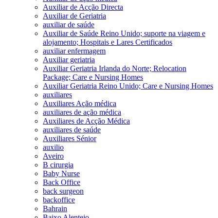
Auxiliar de Acção Directa
Auxiliar de Geriatria
auxiliar de saúde
Auxiliar de Saúde Reino Unido; suporte na viagem e
alojamento; Hospitais e Lares Certificados
auxiliar enfermagem
Auxiliar geriatria
Auxiliar Geriatria Irlanda do Norte; Relocation
Package; Care e Nursing Homes
Auxiliar Geriatria Reino Unido; Care e Nursing Homes
auxiliares
Auxiliares Ação médica
auxiliares de ação médica
Auxiliares de Acção Médica
auxiliares de saúde
Auxiliares Sénior
auxilio
Aveiro
B cirurgia
Baby Nurse
Back Office
back surgeon
backoffice
Bahrain
Baixo Alentejo