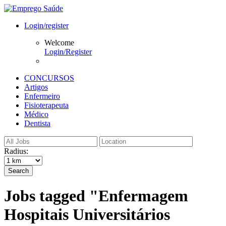
Login/register
Welcome
Login/Register
CONCURSOS
Artigos
Enfermeiro
Fisioterapeuta
Médico
Dentista
Radius:
Search
Jobs tagged "Enfermagem
Hospitais Universitários