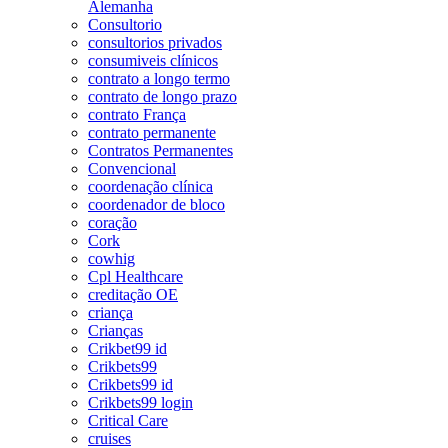
Alemanha
Consultorio
consultorios privados
consumiveis clínicos
contrato a longo termo
contrato de longo prazo
contrato França
contrato permanente
Contratos Permanentes
Convencional
coordenação clínica
coordenador de bloco
coração
Cork
cowhig
Cpl Healthcare
creditação OE
criança
Crianças
Crikbet99 id
Crikbets99
Crikbets99 id
Crikbets99 login
Critical Care
cruises