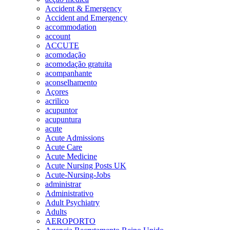
Accident & Emergency
Accident and Emergency
accommodation
account
ACCUTE
acomodação
acomodação gratuita
acompanhante
aconselhamento
Açores
acrilico
acupuntor
acupuntura
acute
Acute Admissions
Acute Care
Acute Medicine
Acute Nursing Posts UK
Acute-Nursing-Jobs
administrar
Administrativo
Adult Psychiatry
Adults
AEROPORTO