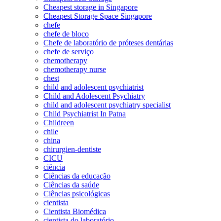
Cheapest storage in Singapore
Cheapest Storage Space Singapore
chefe
chefe de bloco
Chefe de laboratório de próteses dentárias
chefe de serviço
chemotherapy
chemotherapy nurse
chest
child and adolescent psychiatrist
Child and Adolescent Psychiatry
child and adolescent psychiatry specialist
Child Psychiatrist In Patna
Childreen
chile
china
chirurgien-dentiste
CICU
ciência
Ciências da educação
Ciências da saúde
Ciências psicológicas
cientista
Cientista Biomédica
cientista do laboratório