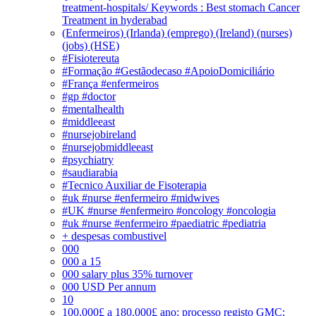
treatment-hospitals/ Keywords : Best stomach Cancer
Treatment in hyderabad
(Enfermeiros) (Irlanda) (emprego) (Ireland) (nurses)
(jobs) (HSE)
#Fisiotereuta
#Formação #Gestãodecaso #ApoioDomiciliário
#França #enfermeiros
#gp #doctor
#mentalhealth
#middleeast
#nursejobireland
#nursejobmiddleeast
#psychiatry
#saudiarabia
#Tecnico Auxiliar de Fisoterapia
#uk #nurse #enfermeiro #midwives
#UK #nurse #enfermeiro #oncology #oncologia
#uk #nurse #enfermeiro #paediatric #pediatria
+ despesas combustivel
000
000 a 15
000 salary plus 35% turnover
000 USD Per annum
10
100.000£ a 180.000£ ano; processo registo GMC;