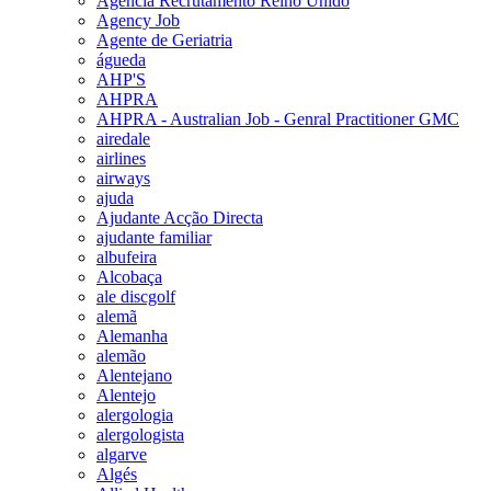
Agencia Recrutamento Reino Unido
Agency Job
Agente de Geriatria
águeda
AHP'S
AHPRA
AHPRA - Australian Job - Genral Practitioner GMC
airedale
airlines
airways
ajuda
Ajudante Acção Directa
ajudante familiar
albufeira
Alcobaça
ale discgolf
alemã
Alemanha
alemão
Alentejano
Alentejo
alergologia
alergologista
algarve
Algés