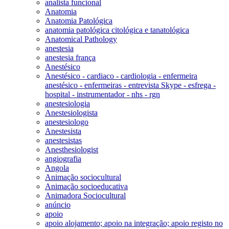
analista funcional
Anatomia
Anatomia Patológica
anatomia patológica citológica e tanatológica
Anatomical Pathology
anestesia
anestesia frança
Anestésico
Anestésico - cardiaco - cardiologia - enfermeira
anestésico - enfermeiras - entrevista Skype - esfrega -
hospital - instrumentador - nhs - rgn
anestesiologia
Anestesiologista
anestesiologo
Anestesista
anestesistas
Anesthesiologist
angiografia
Angola
Animação sociocultural
Animação socioeducativa
Animadora Sociocultural
anúncio
apoio
apoio alojamento; apoio na integração; apoio registo no