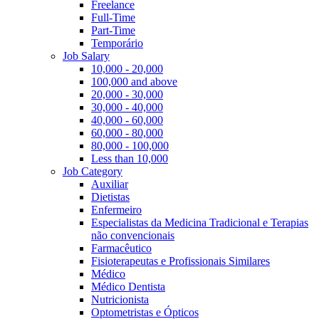
Freelance
Full-Time
Part-Time
Temporário
Job Salary
10,000 - 20,000
100,000 and above
20,000 - 30,000
30,000 - 40,000
40,000 - 60,000
60,000 - 80,000
80,000 - 100,000
Less than 10,000
Job Category
Auxiliar
Dietistas
Enfermeiro
Especialistas da Medicina Tradicional e Terapias
não convencionais
Farmacêutico
Fisioterapeutas e Profissionais Similares
Médico
Médico Dentista
Nutricionista
Optometristas e Ópticos