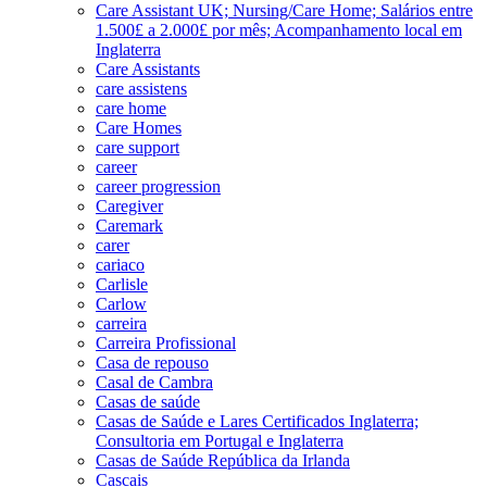
Care Assistant UK; Nursing/Care Home; Salários entre
1.500£ a 2.000£ por mês; Acompanhamento local em
Inglaterra
Care Assistants
care assistens
care home
Care Homes
care support
career
career progression
Caregiver
Caremark
carer
cariaco
Carlisle
Carlow
carreira
Carreira Profissional
Casa de repouso
Casal de Cambra
Casas de saúde
Casas de Saúde e Lares Certificados Inglaterra;
Consultoria em Portugal e Inglaterra
Casas de Saúde República da Irlanda
Cascais