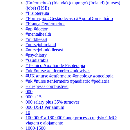
(Enfermeiros) (Irlanda) (emprego) (Ireland) (nurses)
(jobs) (HSE)
#Fisiotereuta
#Formação #Gestãodecaso #ApoioDomiciliário
#França #enfermeiros
#gp #doctor
#mentalhealth
#middleeast
#nursejobireland
#nursejobmiddleeast
#psychiatry
#saudiarabia
#Tecnico Auxiliar de Fisoterapia
#uk #nurse #enfermeiro #midwives
#UK #nurse #enfermeiro #oncology #oncologia
#uk #nurse #enfermeiro #paediatric #pediatria
+ despesas combustivel
000
000 a 15
000 salary plus 35% turnover
000 USD Per annum
10
100.000£ a 180.000£ ano; processo registo GMC;
viagem e alojamento
1000-1500