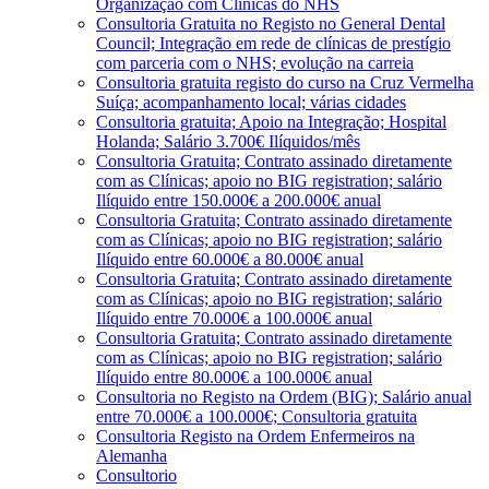
Organização com Clínicas do NHS
Consultoria Gratuita no Registo no General Dental
Council; Integração em rede de clínicas de prestígio
com parceria com o NHS; evolução na carreia
Consultoria gratuita registo do curso na Cruz Vermelha
Suíça; acompanhamento local; várias cidades
Consultoria gratuita; Apoio na Integração; Hospital
Holanda; Salário 3.700€ Ilíquidos/mês
Consultoria Gratuita; Contrato assinado diretamente
com as Clínicas; apoio no BIG registration; salário
Ilíquido entre 150.000€ a 200.000€ anual
Consultoria Gratuita; Contrato assinado diretamente
com as Clínicas; apoio no BIG registration; salário
Ilíquido entre 60.000€ a 80.000€ anual
Consultoria Gratuita; Contrato assinado diretamente
com as Clínicas; apoio no BIG registration; salário
Ilíquido entre 70.000€ a 100.000€ anual
Consultoria Gratuita; Contrato assinado diretamente
com as Clínicas; apoio no BIG registration; salário
Ilíquido entre 80.000€ a 100.000€ anual
Consultoria no Registo na Ordem (BIG); Salário anual
entre 70.000€ a 100.000€; Consultoria gratuita
Consultoria Registo na Ordem Enfermeiros na
Alemanha
Consultorio