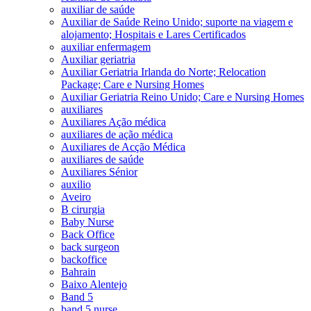
auxiliar de saúde
Auxiliar de Saúde Reino Unido; suporte na viagem e
alojamento; Hospitais e Lares Certificados
auxiliar enfermagem
Auxiliar geriatria
Auxiliar Geriatria Irlanda do Norte; Relocation
Package; Care e Nursing Homes
Auxiliar Geriatria Reino Unido; Care e Nursing Homes
auxiliares
Auxiliares Ação médica
auxiliares de ação médica
Auxiliares de Acção Médica
auxiliares de saúde
Auxiliares Sénior
auxilio
Aveiro
B cirurgia
Baby Nurse
Back Office
back surgeon
backoffice
Bahrain
Baixo Alentejo
Band 5
band 5 nurse