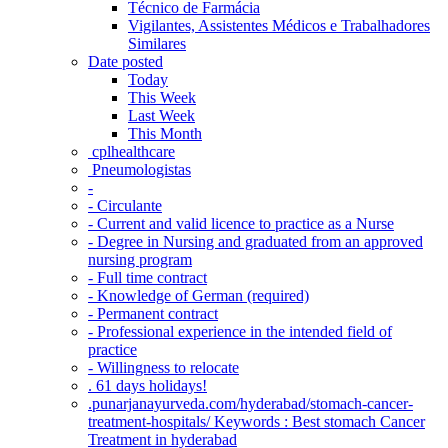
Técnico de Farmácia
Vigilantes, Assistentes Médicos e Trabalhadores
Similares
Date posted
Today
This Week
Last Week
This Month
‎ cplhealthcare‬
Pneumologistas
-
- Circulante
- Current and valid licence to practice as a Nurse
- Degree in Nursing and graduated from an approved
nursing program
- Full time contract
- Knowledge of German (required)
- Permanent contract
- Professional experience in the intended field of
practice
- Willingness to relocate
. 61 days holidays!
.punarjanayurveda.com/hyderabad/stomach-cancer-
treatment-hospitals/ Keywords : Best stomach Cancer
Treatment in hyderabad