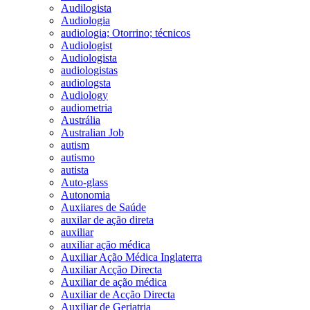
Audilogista
Audiologia
audiologia; Otorrino; técnicos
Audiologist
Audiologista
audiologistas
audiologsta
Audiology
audiometria
Austrália
Australian Job
autism
autismo
autista
Auto-glass
Autonomia
Auxiiares de Saúde
auxilar de ação direta
auxiliar
auxiliar ação médica
Auxiliar Ação Médica Inglaterra
Auxiliar Acção Directa
Auxiliar de ação médica
Auxiliar de Acção Directa
Auxiliar de Geriatria