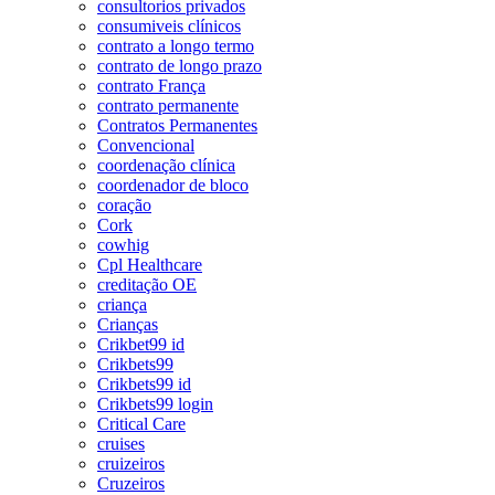
consultorios privados
consumiveis clínicos
contrato a longo termo
contrato de longo prazo
contrato França
contrato permanente
Contratos Permanentes
Convencional
coordenação clínica
coordenador de bloco
coração
Cork
cowhig
Cpl Healthcare
creditação OE
criança
Crianças
Crikbet99 id
Crikbets99
Crikbets99 id
Crikbets99 login
Critical Care
cruises
cruizeiros
Cruzeiros