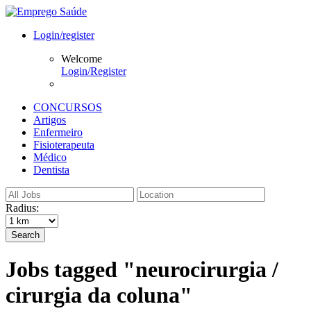
Login/register
Welcome
Login/Register
CONCURSOS
Artigos
Enfermeiro
Fisioterapeuta
Médico
Dentista
Radius:
Search
Jobs tagged "neurocirurgia /
cirurgia da coluna"