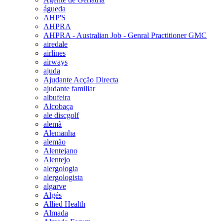
águeda
AHP'S
AHPRA
AHPRA - Australian Job - Genral Practitioner GMC
airedale
airlines
airways
ajuda
Ajudante Acção Directa
ajudante familiar
albufeira
Alcobaça
ale discgolf
alemã
Alemanha
alemão
Alentejano
Alentejo
alergologia
alergologista
algarve
Algés
Allied Health
Almada