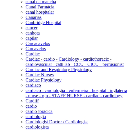
canal da mancha
Canal Farmácia
canal hospitalar
Canarias
Canbridge Hospital
cancer
canhota
capilar
Carcacavelos
Carcavelos
Cardiac
Cardiac - cardio - Cardiology - cardiothoracic -
cardiovascular - cath lab - CCU - CICU - perfusionist
Cardiac and Respiratory Physiology
Cardiac Nurses
Cardiac Physiology
cardiaco
cardiaco - cardiologia - enfermeira - hospital - inglaterra
- nurse - rgn - STAFF NURSE - cardiac - cardiology
Cardiff
cardio
cardio-toracica
cardiologia
Cardiologist Doctor / Cardiologist
cardiologista