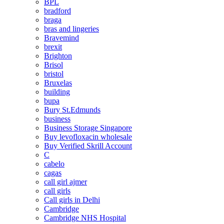
BPL
bradford
braga
bras and lingeries
Bravemind
brexit
Brighton
Brisol
bristol
Bruxelas
building
bupa
Bury St.Edmunds
business
Business Storage Singapore
Buy levofloxacin wholesale
Buy Verified Skrill Account
C
cabelo
cagas
call girl ajmer
call girls
Call girls in Delhi
Cambridge
Cambridge NHS Hospital