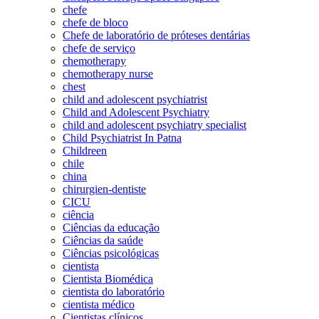
chefe
chefe de bloco
Chefe de laboratório de próteses dentárias
chefe de serviço
chemotherapy
chemotherapy nurse
chest
child and adolescent psychiatrist
Child and Adolescent Psychiatry
child and adolescent psychiatry specialist
Child Psychiatrist In Patna
Childreen
chile
china
chirurgien-dentiste
CICU
ciência
Ciências da educação
Ciências da saúde
Ciências psicológicas
cientista
Cientista Biomédica
cientista do laboratório
cientista médico
Cientistas clínicos