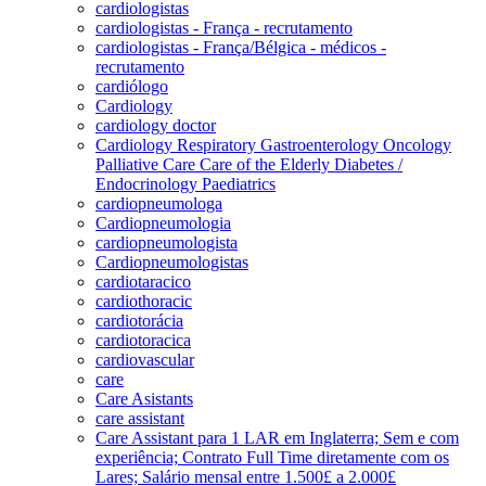
cardiologistas
cardiologistas - França - recrutamento
cardiologistas - França/Bélgica - médicos -
recrutamento
cardiólogo
Cardiology
cardiology doctor
Cardiology Respiratory Gastroenterology Oncology
Palliative Care Care of the Elderly Diabetes /
Endocrinology Paediatrics
cardiopneumologa
Cardiopneumologia
cardiopneumologista
Cardiopneumologistas
cardiotaracico
cardiothoracic
cardiotorácia
cardiotoracica
cardiovascular
care
Care Asistants
care assistant
Care Assistant para 1 LAR em Inglaterra; Sem e com
experiência; Contrato Full Time diretamente com os
Lares; Salário mensal entre 1.500£ a 2.000£