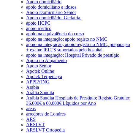
Apoio domiciliário
apoio domiciliário a idosos
Apoio Domiciliário Sénior
Apoio domiciliário. Geriatría.
apoio HCPC
apoio medico
apoio na equivalência do curso
apoio na integração; apoio registo no NMC
apoio na integração; apoio registo no NMC; preparação
+ exame IELTS suportados pelo hospital
apoio na integração; Hospital Privado de prestígio
Apoio no Alojamento
Apoio Sénior
Apotek Online
Apotek Terpercaya
APPLYING
Arabia
Arábia Saudita
Arábia Saudita Hospitais de Prestígio; Registo Gratuito;
36.000€ a 60.000€ Líquidos por Ano
areas
arredores de Londres
ARS
ARSLVT
ARSLVT Ortopedia