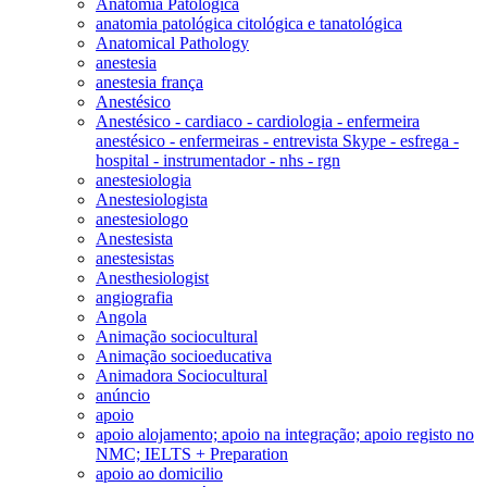
Anatomia Patológica
anatomia patológica citológica e tanatológica
Anatomical Pathology
anestesia
anestesia frança
Anestésico
Anestésico - cardiaco - cardiologia - enfermeira
anestésico - enfermeiras - entrevista Skype - esfrega -
hospital - instrumentador - nhs - rgn
anestesiologia
Anestesiologista
anestesiologo
Anestesista
anestesistas
Anesthesiologist
angiografia
Angola
Animação sociocultural
Animação socioeducativa
Animadora Sociocultural
anúncio
apoio
apoio alojamento; apoio na integração; apoio registo no
NMC; IELTS + Preparation
apoio ao domicilio