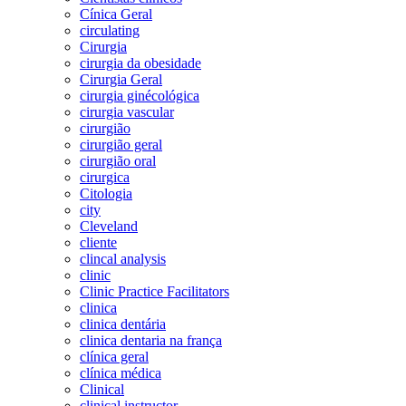
Cínica Geral
circulating
Cirurgia
cirurgia da obesidade
Cirurgia Geral
cirurgia ginécológica
cirurgia vascular
cirurgião
cirurgião geral
cirurgião oral
cirurgica
Citologia
city
Cleveland
cliente
clincal analysis
clinic
Clinic Practice Facilitators
clinica
clinica dentária
clinica dentaria na frança
clínica geral
clínica médica
Clinical
clinical instructor