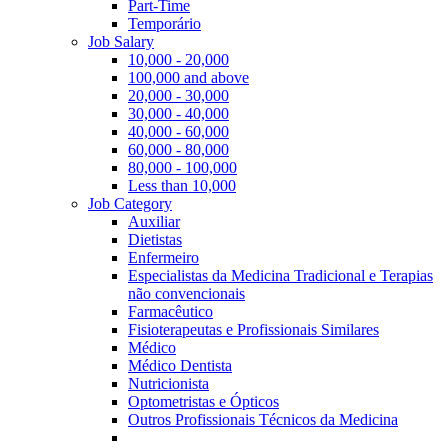
Part-Time
Temporário
Job Salary
10,000 - 20,000
100,000 and above
20,000 - 30,000
30,000 - 40,000
40,000 - 60,000
60,000 - 80,000
80,000 - 100,000
Less than 10,000
Job Category
Auxiliar
Dietistas
Enfermeiro
Especialistas da Medicina Tradicional e Terapias
não convencionais
Farmacêutico
Fisioterapeutas e Profissionais Similares
Médico
Médico Dentista
Nutricionista
Optometristas e Ópticos
Outros Profissionais Técnicos da Medicina