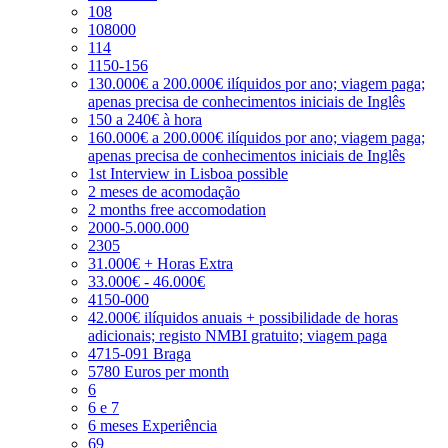
108
108000
114
1150-156
130.000€ a 200.000€ ilíquidos por ano; viagem paga;
apenas precisa de conhecimentos iniciais de Inglês
150 a 240€ à hora
160.000€ a 200.000€ ilíquidos por ano; viagem paga;
apenas precisa de conhecimentos iniciais de Inglês
1st Interview in Lisboa possible
2 meses de acomodação
2 months free accomodation
2000-5.000.000
2305
31.000€ + Horas Extra
33.000€ - 46.000€
4150-000
42.000€ ilíquidos anuais + possibilidade de horas
adicionais; registo NMBI gratuito; viagem paga
4715-091 Braga
5780 Euros per month
6
6 e 7
6 meses Experiência
69