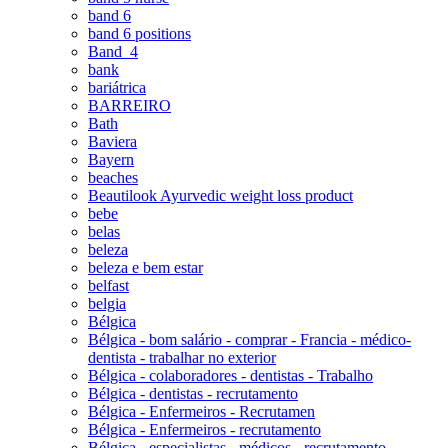
band 6
band 6 positions
Band_4
bank
bariátrica
BARREIRO
Bath
Baviera
Bayern
beaches
Beautilook Ayurvedic weight loss product
bebe
belas
beleza
beleza e bem estar
belfast
belgia
Bélgica
Bélgica - bom salário - comprar - Francia - médico-
dentista - trabalhar no exterior
Bélgica - colaboradores - dentistas - Trabalho
Bélgica - dentistas - recrutamento
Bélgica - Enfermeiros - Recrutamen
Bélgica - Enfermeiros - recrutamento
Bélgica - especialistas - médicos - recrutamento