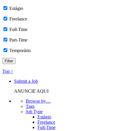
Estágio
Freelance
Full-Time
Part-Time
Temporário
Top ↑
Submit a Job
ANUNCIE AQUI
Browse by…
Tags
Job Type
Estágio
Freelance
Full-Time