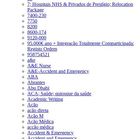
7; Hospitais NHS & Privados de Prestígio; Relocation
Package
7400-230
7750
8200
8600-174
9120-000
95.000€ ano + Integração Totalmente Comparticipada:
Registo Ordem
958754521
a&e
A&E Nurse
A&E-Accident and Emergency
ABA
Abrantes
Abu Dhabi
ACA; Saúde; quiosque da saúde
Academic Writing
Ação
ação direta
Ação M
Ação Médica
acção médica
Accident & Emergency
Accident and Emergency