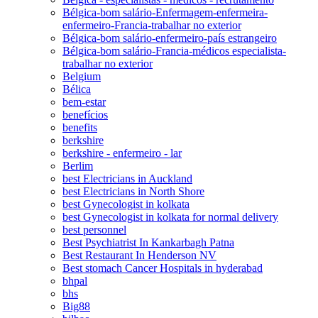
Bélgica-bom salário-Enfermagem-enfermeira-
enfermeiro-Francia-trabalhar no exterior
Bélgica-bom salário-enfermeiro-país estrangeiro
Bélgica-bom salário-Francia-médicos especialista-
trabalhar no exterior
Belgium
Bélica
bem-estar
benefícios
benefits
berkshire
berkshire - enfermeiro - lar
Berlim
best Electricians in Auckland
best Electricians in North Shore
best Gynecologist in kolkata
best Gynecologist in kolkata for normal delivery
best personnel
Best Psychiatrist In Kankarbagh Patna
Best Restaurant In Henderson NV
Best stomach Cancer Hospitals in hyderabad
bhpal
bhs
Big88