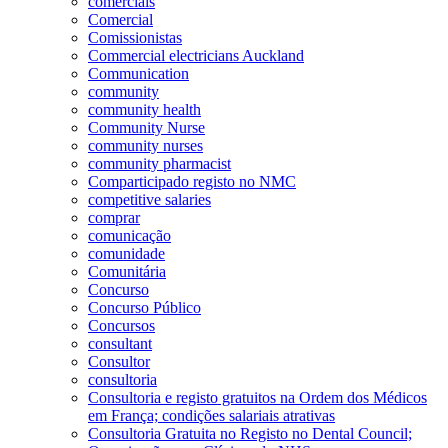
comerciais
Comercial
Comissionistas
Commercial electricians Auckland
Communication
community
community health
Community Nurse
community nurses
community pharmacist
Comparticipado registo no NMC
competitive salaries
comprar
comunicação
comunidade
Comunitária
Concurso
Concurso Público
Concursos
consultant
Consultor
consultoria
Consultoria e registo gratuitos na Ordem dos Médicos
em França; condições salariais atrativas
Consultoria Gratuita no Registo no Dental Council;