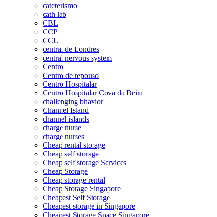
cateterismo
cath lab
CBL
CCP
CCU
central de Londres
central nervous system
Centro
Centro de repouso
Centro Hospitalar
Centro Hospitalar Cova da Beira
challenging bhavior
Channel Island
channel islands
charge nurse
charge nurses
Cheap rental storage
Cheap self storage
Cheap self storage Services
Cheap Storage
Cheap storage rental
Cheap Storage Singapore
Cheapest Self Storage
Cheapest storage in Singapore
Cheapest Storage Space Singapore