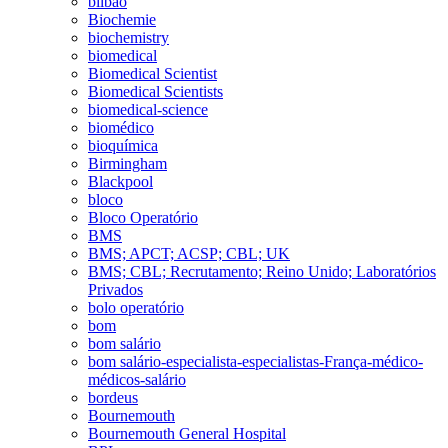
bilbao
Biochemie
biochemistry
biomedical
Biomedical Scientist
Biomedical Scientists
biomedical-science
biomédico
bioquímica
Birmingham
Blackpool
bloco
Bloco Operatório
BMS
BMS; APCT; ACSP; CBL; UK
BMS; CBL; Recrutamento; Reino Unido; Laboratórios
Privados
bolo operatório
bom
bom salário
bom salário-especialista-especialistas-França-médico-
médicos-salário
bordeus
Bournemouth
Bournemouth General Hospital