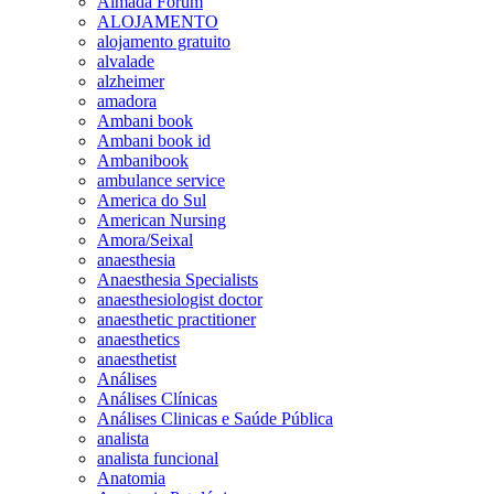
Almada Forum
ALOJAMENTO
alojamento gratuito
alvalade
alzheimer
amadora
Ambani book
Ambani book id
Ambanibook
ambulance service
America do Sul
American Nursing
Amora/Seixal
anaesthesia
Anaesthesia Specialists
anaesthesiologist doctor
anaesthetic practitioner
anaesthetics
anaesthetist
Análises
Análises Clínicas
Análises Clinicas e Saúde Pública
analista
analista funcional
Anatomia