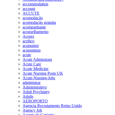
accommodation
account
ACCUTE
acomodação
acomodação gratuita
acompanhante
aconselhamento
Açores
acrilico
acupuntor
acupuntura
acute
Acute Admissions
Acute Care
Acute Medicine
Acute Nursing Posts UK
Acute-Nursing-Jobs
administrar
Administrativo
Adult Psychiatry
Adults
AEROPORTO
Agencia Recrutamento Reino Unido
Agency Job
Agente de Geriatria