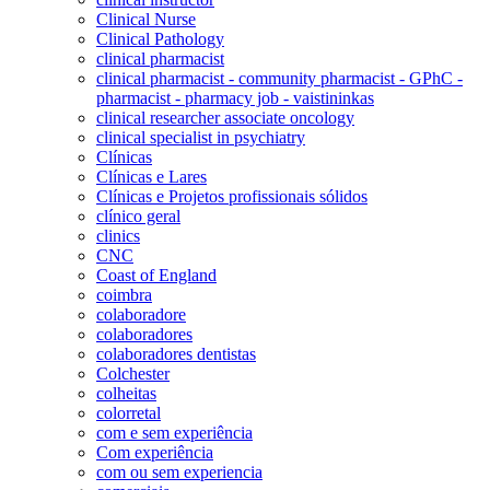
Clinical Nurse
Clinical Pathology
clinical pharmacist
clinical pharmacist - community pharmacist - GPhC -
pharmacist - pharmacy job - vaistininkas
clinical researcher associate oncology
clinical specialist in psychiatry
Clínicas
Clínicas e Lares
Clínicas e Projetos profissionais sólidos
clínico geral
clinics
CNC
Coast of England
coimbra
colaboradore
colaboradores
colaboradores dentistas
Colchester
colheitas
colorretal
com e sem experiência
Com experiência
com ou sem experiencia