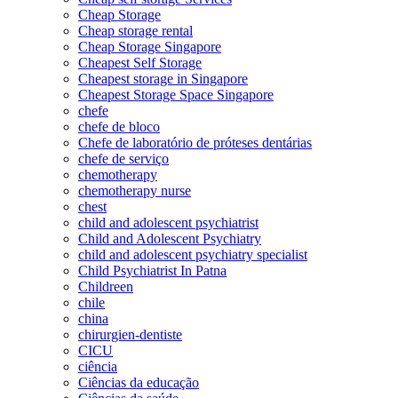
Cheap Storage
Cheap storage rental
Cheap Storage Singapore
Cheapest Self Storage
Cheapest storage in Singapore
Cheapest Storage Space Singapore
chefe
chefe de bloco
Chefe de laboratório de próteses dentárias
chefe de serviço
chemotherapy
chemotherapy nurse
chest
child and adolescent psychiatrist
Child and Adolescent Psychiatry
child and adolescent psychiatry specialist
Child Psychiatrist In Patna
Childreen
chile
china
chirurgien-dentiste
CICU
ciência
Ciências da educação