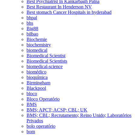
Best Psychiatrist In Kankarbagh Patna
Best Restaurant In Henderson NV
Best stomach Cancer Hospitals in hyderabad
bhpal
bhs
Big88
bilbao
Biochemie
biochemistry
biomedical
Biomedical Scientist
Biomedical Scientists
biomedical-science
biomédico
bioquímica
Birmingham
Blackpool
bloco
Bloco Operatório
BMS
BMS; APCT; ACSP; CBL; UK
BMS; CBL; Recrutamento; Reino Unido; Laboratórios
Privados
bolo operatório
bom