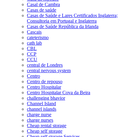
Casal de Cambra
Casas de saúde
Casas de Saúde e Lares Certificados Inglaterra;
Consultoria em Portugal e Inglaterra
Casas de Saúde República da Irlanda
Cascais
cateterismo
cath lab
CBL
CCP
CCU
central de Londres
central nervous system
Centro
Centro de repouso
Centro Hospitalar
Centro Hospitalar Cova da Beira
challenging bhavior
Channel Island
channel islands
charge nurse
charge nurses
Cheap rental storage
Cheap self storage
Cheap self storage Services