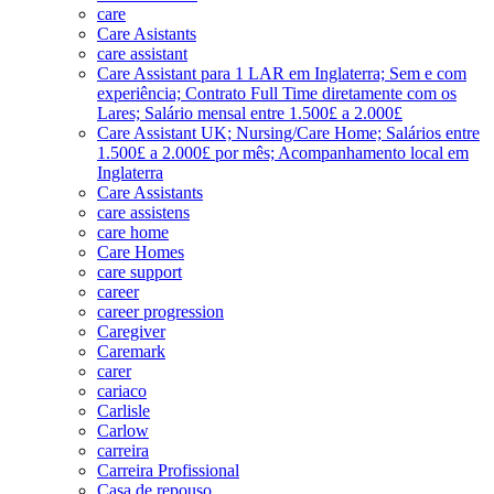
care
Care Asistants
care assistant
Care Assistant para 1 LAR em Inglaterra; Sem e com
experiência; Contrato Full Time diretamente com os
Lares; Salário mensal entre 1.500£ a 2.000£
Care Assistant UK; Nursing/Care Home; Salários entre
1.500£ a 2.000£ por mês; Acompanhamento local em
Inglaterra
Care Assistants
care assistens
care home
Care Homes
care support
career
career progression
Caregiver
Caremark
carer
cariaco
Carlisle
Carlow
carreira
Carreira Profissional
Casa de repouso