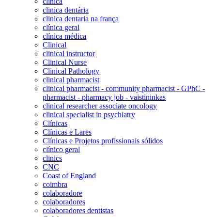
clinica
clinica dentária
clinica dentaria na frança
clínica geral
clínica médica
Clinical
clinical instructor
Clinical Nurse
Clinical Pathology
clinical pharmacist
clinical pharmacist - community pharmacist - GPhC -
pharmacist - pharmacy job - vaistininkas
clinical researcher associate oncology
clinical specialist in psychiatry
Clínicas
Clínicas e Lares
Clínicas e Projetos profissionais sólidos
clínico geral
clinics
CNC
Coast of England
coimbra
colaboradore
colaboradores
colaboradores dentistas