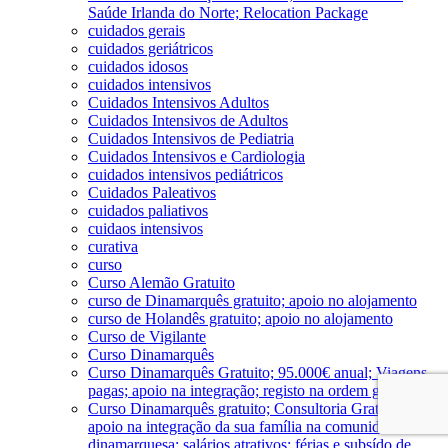
Saúde Irlanda do Norte; Relocation Package
cuidados gerais
cuidados geriátricos
cuidados idosos
cuidados intensivos
Cuidados Intensivos Adultos
Cuidados Intensivos de Adultos
Cuidados Intensivos de Pediatria
Cuidados Intensivos e Cardiologia
cuidados intensivos pediátricos
Cuidados Paleativos
cuidados paliativos
cuidaos intensivos
curativa
curso
Curso Alemão Gratuito
curso de Dinamarquês gratuito; apoio no alojamento
curso de Holandês gratuito; apoio no alojamento
Curso de Vigilante
Curso Dinamarquês
Curso Dinamarquês Gratuito; 95.000€ anual; Viagens
pagas; apoio na integração; registo na ordem gratuito
Curso Dinamarquês gratuito; Consultoria Gratuita;
apoio na integração da sua família na comunidade
dinamarquesa; salários atrativos; férias e subsído de