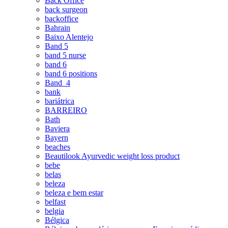
Back Office
back surgeon
backoffice
Bahrain
Baixo Alentejo
Band 5
band 5 nurse
band 6
band 6 positions
Band_4
bank
bariátrica
BARREIRO
Bath
Baviera
Bayern
beaches
Beautilook Ayurvedic weight loss product
bebe
belas
beleza
beleza e bem estar
belfast
belgia
Bélgica