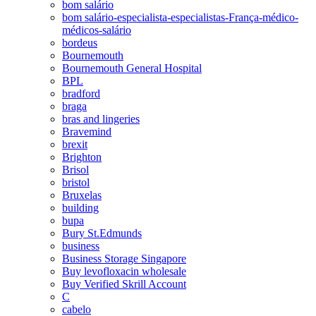
bom salário
bom salário-especialista-especialistas-França-médico-
médicos-salário
bordeus
Bournemouth
Bournemouth General Hospital
BPL
bradford
braga
bras and lingeries
Bravemind
brexit
Brighton
Brisol
bristol
Bruxelas
building
bupa
Bury St.Edmunds
business
Business Storage Singapore
Buy levofloxacin wholesale
Buy Verified Skrill Account
C
cabelo