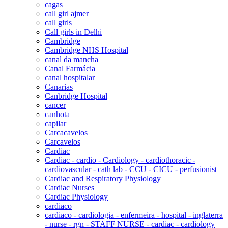
cagas
call girl ajmer
call girls
Call girls in Delhi
Cambridge
Cambridge NHS Hospital
canal da mancha
Canal Farmácia
canal hospitalar
Canarias
Canbridge Hospital
cancer
canhota
capilar
Carcacavelos
Carcavelos
Cardiac
Cardiac - cardio - Cardiology - cardiothoracic -
cardiovascular - cath lab - CCU - CICU - perfusionist
Cardiac and Respiratory Physiology
Cardiac Nurses
Cardiac Physiology
cardiaco
cardiaco - cardiologia - enfermeira - hospital - inglaterra
- nurse - rgn - STAFF NURSE - cardiac - cardiology