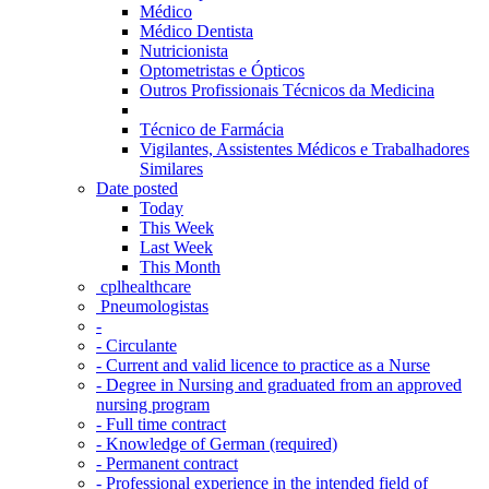
Médico
Médico Dentista
Nutricionista
Optometristas e Ópticos
Outros Profissionais Técnicos da Medicina
Técnico de Farmácia
Vigilantes, Assistentes Médicos e Trabalhadores
Similares
Date posted
Today
This Week
Last Week
This Month
‎ cplhealthcare‬
Pneumologistas
-
- Circulante
- Current and valid licence to practice as a Nurse
- Degree in Nursing and graduated from an approved
nursing program
- Full time contract
- Knowledge of German (required)
- Permanent contract
- Professional experience in the intended field of