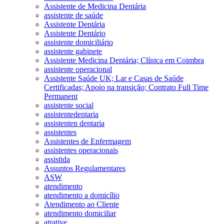
Assistente de Medicina Dentária
assistente de saúde
Assistente Dentária
Assistente Dentário
assistente domiciliário
assistente gabinete
Assistente Medicina Dentária; Clínica em Coimbra
assistente operacional
Assistente Saúde UK; Lar e Casas de Saúde
Certificadas; Apoio na transição; Contrato Full Time
Permanent
assistente social
assistentedentaria
assistenten dentaria
assistentes
Assistentes de Enfermagem
assistentes operacionais
assistida
Assuntos Regulamentares
ASW
atendimento
atendimento a domicílio
Atendimento ao Cliente
atendimento domiciliar
atrative