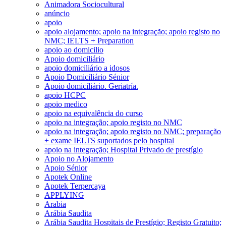
Animadora Sociocultural
anúncio
apoio
apoio alojamento; apoio na integração; apoio registo no
NMC; IELTS + Preparation
apoio ao domicilio
Apoio domiciliário
apoio domiciliário a idosos
Apoio Domiciliário Sénior
Apoio domiciliário. Geriatría.
apoio HCPC
apoio medico
apoio na equivalência do curso
apoio na integração; apoio registo no NMC
apoio na integração; apoio registo no NMC; preparação
+ exame IELTS suportados pelo hospital
apoio na integração; Hospital Privado de prestígio
Apoio no Alojamento
Apoio Sénior
Apotek Online
Apotek Terpercaya
APPLYING
Arabia
Arábia Saudita
Arábia Saudita Hospitais de Prestígio; Registo Gratuito;