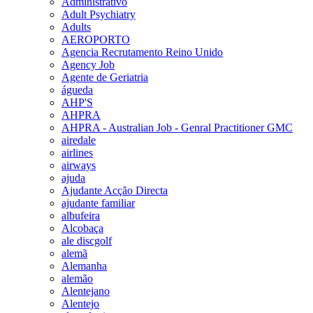
Administrativo
Adult Psychiatry
Adults
AEROPORTO
Agencia Recrutamento Reino Unido
Agency Job
Agente de Geriatria
águeda
AHP'S
AHPRA
AHPRA - Australian Job - Genral Practitioner GMC
airedale
airlines
airways
ajuda
Ajudante Acção Directa
ajudante familiar
albufeira
Alcobaça
ale discgolf
alemã
Alemanha
alemão
Alentejano
Alentejo