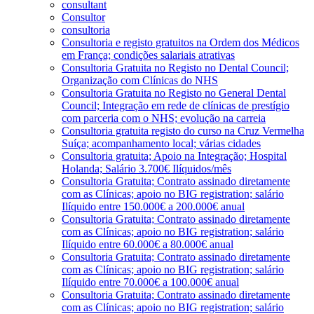
consultant
Consultor
consultoria
Consultoria e registo gratuitos na Ordem dos Médicos
em França; condições salariais atrativas
Consultoria Gratuita no Registo no Dental Council;
Organização com Clínicas do NHS
Consultoria Gratuita no Registo no General Dental
Council; Integração em rede de clínicas de prestígio
com parceria com o NHS; evolução na carreia
Consultoria gratuita registo do curso na Cruz Vermelha
Suíça; acompanhamento local; várias cidades
Consultoria gratuita; Apoio na Integração; Hospital
Holanda; Salário 3.700€ Ilíquidos/mês
Consultoria Gratuita; Contrato assinado diretamente
com as Clínicas; apoio no BIG registration; salário
Ilíquido entre 150.000€ a 200.000€ anual
Consultoria Gratuita; Contrato assinado diretamente
com as Clínicas; apoio no BIG registration; salário
Ilíquido entre 60.000€ a 80.000€ anual
Consultoria Gratuita; Contrato assinado diretamente
com as Clínicas; apoio no BIG registration; salário
Ilíquido entre 70.000€ a 100.000€ anual
Consultoria Gratuita; Contrato assinado diretamente
com as Clínicas; apoio no BIG registration; salário