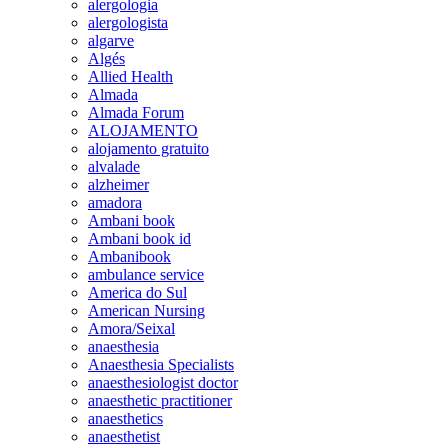
alergologia
alergologista
algarve
Algés
Allied Health
Almada
Almada Forum
ALOJAMENTO
alojamento gratuito
alvalade
alzheimer
amadora
Ambani book
Ambani book id
Ambanibook
ambulance service
America do Sul
American Nursing
Amora/Seixal
anaesthesia
Anaesthesia Specialists
anaesthesiologist doctor
anaesthetic practitioner
anaesthetics
anaesthetist