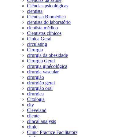
Ciências da saúde
Ciências psicológicas
cientista
Cientista Biomédica
cientista do laboratório
cientista médico
Cientistas clínicos
Cínica Geral
circulating
Cirurgia
cirurgia da obesidade
Cirurgia Geral
cirurgia ginécológica
cirurgia vascular
cirurgião
cirurgião geral
cirurgião oral
cirurgica
Citologia
city
Cleveland
cliente
clincal analysis
clinic
Clinic Practice Facilitators