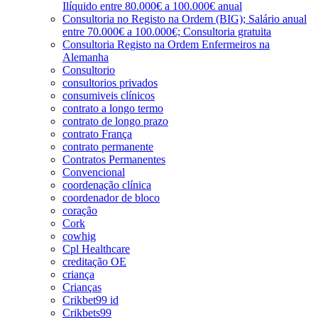
Ilíquido entre 80.000€ a 100.000€ anual
Consultoria no Registo na Ordem (BIG); Salário anual
entre 70.000€ a 100.000€; Consultoria gratuita
Consultoria Registo na Ordem Enfermeiros na
Alemanha
Consultorio
consultorios privados
consumiveis clínicos
contrato a longo termo
contrato de longo prazo
contrato França
contrato permanente
Contratos Permanentes
Convencional
coordenação clínica
coordenador de bloco
coração
Cork
cowhig
Cpl Healthcare
creditação OE
criança
Crianças
Crikbet99 id
Crikbets99