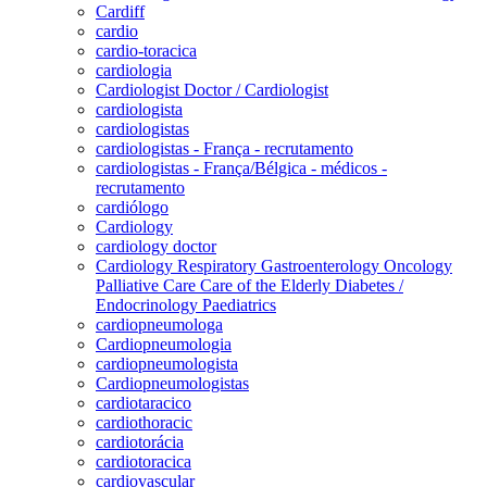
Cardiff
cardio
cardio-toracica
cardiologia
Cardiologist Doctor / Cardiologist
cardiologista
cardiologistas
cardiologistas - França - recrutamento
cardiologistas - França/Bélgica - médicos -
recrutamento
cardiólogo
Cardiology
cardiology doctor
Cardiology Respiratory Gastroenterology Oncology
Palliative Care Care of the Elderly Diabetes /
Endocrinology Paediatrics
cardiopneumologa
Cardiopneumologia
cardiopneumologista
Cardiopneumologistas
cardiotaracico
cardiothoracic
cardiotorácia
cardiotoracica
cardiovascular