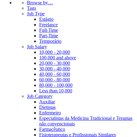
Browse by…
Tags
Job Type
Estágio
Freelance
Full-Time
Part-Time
Temporário
Job Salary
10,000 - 20,000
100,000 and above
20,000 - 30,000
30,000 - 40,000
40,000 - 60,000
60,000 - 80,000
80,000 - 100,000
Less than 10,000
Job Category
Auxiliar
Dietistas
Enfermeiro
Especialistas da Medicina Tradicional e Terapias
não convencionais
Farmacêutico
Fisioterapeutas e Profissionais Similares