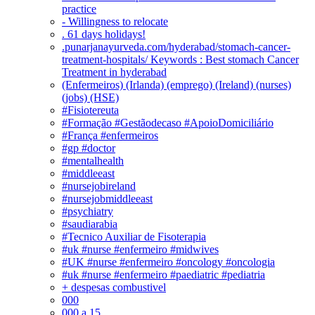
practice
- Willingness to relocate
. 61 days holidays!
.punarjanayurveda.com/hyderabad/stomach-cancer-
treatment-hospitals/ Keywords : Best stomach Cancer
Treatment in hyderabad
(Enfermeiros) (Irlanda) (emprego) (Ireland) (nurses)
(jobs) (HSE)
#Fisiotereuta
#Formação #Gestãodecaso #ApoioDomiciliário
#França #enfermeiros
#gp #doctor
#mentalhealth
#middleeast
#nursejobireland
#nursejobmiddleeast
#psychiatry
#saudiarabia
#Tecnico Auxiliar de Fisoterapia
#uk #nurse #enfermeiro #midwives
#UK #nurse #enfermeiro #oncology #oncologia
#uk #nurse #enfermeiro #paediatric #pediatria
+ despesas combustivel
000
000 a 15