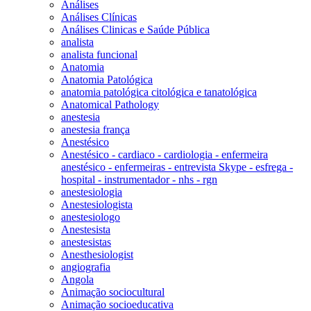
Análises
Análises Clínicas
Análises Clinicas e Saúde Pública
analista
analista funcional
Anatomia
Anatomia Patológica
anatomia patológica citológica e tanatológica
Anatomical Pathology
anestesia
anestesia frança
Anestésico
Anestésico - cardiaco - cardiologia - enfermeira
anestésico - enfermeiras - entrevista Skype - esfrega -
hospital - instrumentador - nhs - rgn
anestesiologia
Anestesiologista
anestesiologo
Anestesista
anestesistas
Anesthesiologist
angiografia
Angola
Animação sociocultural
Animação socioeducativa