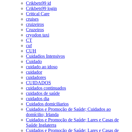
Crikbets99 id
Crikbets99 login
Critical Care
cruises
cruizeiros
Cruzeiros
cryodon taxi
CT
cuf
CUH
Cuidadios Intensivos
Cuidado
cuidado ao idoso
cuidador
cuidadores
CUIDADOS
cuidados continuados
cuidados de saúde
cuidados dia
Cuidados domiciliarios
Cuidados e Promoção de Saúde; Cuidados ao
domícilio; Irlanda
Cuidados e Promoção de Saúde; Lares e Casas de
Saúde Inglaterra
Cuidados e Promoção de Saúde; Lares e Casas de