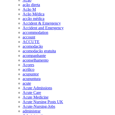
Ação
ação direta
Ação M
Ação Médica
acção médica
Accident & Emergency
Accident and Emergency
accommodation
account
ACCUTE
acomodação
acomodação gratuita
acompanhante
aconselhamento
Açores
acrilico
acupuntor
acupuntura
acute
Acute Admissions
Acute Care
Acute Medicine
Acute Nursing Posts UK
Acute-Nursing-Jobs
administrar