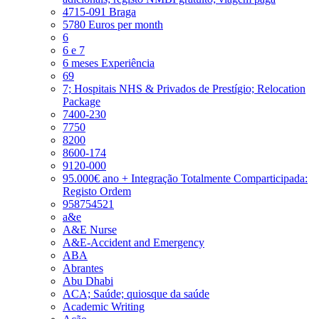
4715-091 Braga
5780 Euros per month
6
6 e 7
6 meses Experiência
69
7; Hospitais NHS & Privados de Prestígio; Relocation
Package
7400-230
7750
8200
8600-174
9120-000
95.000€ ano + Integração Totalmente Comparticipada:
Registo Ordem
958754521
a&e
A&E Nurse
A&E-Accident and Emergency
ABA
Abrantes
Abu Dhabi
ACA; Saúde; quiosque da saúde
Academic Writing