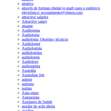
atrativo
através de formato digital (e-mail) para o endereço
electrónico: recrutamento@cligest.com
attractive salaries
Attractive salary
atuante
Audilogista
Audiologia
audiologia; Otorrino; técnicos
Audiologist
Audiologista
audiologistas
audiologsta
Audiology
audiometria
Austrália
Australian Job
autism
autismo
autista
Auto-glass
Autonomia
Auxiiares de Saúde
auxilar de ação direta
auxiliar