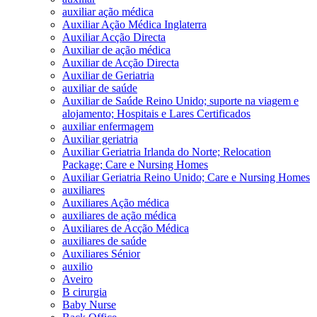
auxiliar ação médica
Auxiliar Ação Médica Inglaterra
Auxiliar Acção Directa
Auxiliar de ação médica
Auxiliar de Acção Directa
Auxiliar de Geriatria
auxiliar de saúde
Auxiliar de Saúde Reino Unido; suporte na viagem e
alojamento; Hospitais e Lares Certificados
auxiliar enfermagem
Auxiliar geriatria
Auxiliar Geriatria Irlanda do Norte; Relocation
Package; Care e Nursing Homes
Auxiliar Geriatria Reino Unido; Care e Nursing Homes
auxiliares
Auxiliares Ação médica
auxiliares de ação médica
Auxiliares de Acção Médica
auxiliares de saúde
Auxiliares Sénior
auxilio
Aveiro
B cirurgia
Baby Nurse