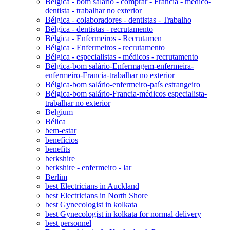
Bélgica - bom salário - comprar - Francia - médico-
dentista - trabalhar no exterior
Bélgica - colaboradores - dentistas - Trabalho
Bélgica - dentistas - recrutamento
Bélgica - Enfermeiros - Recrutamen
Bélgica - Enfermeiros - recrutamento
Bélgica - especialistas - médicos - recrutamento
Bélgica-bom salário-Enfermagem-enfermeira-
enfermeiro-Francia-trabalhar no exterior
Bélgica-bom salário-enfermeiro-país estrangeiro
Bélgica-bom salário-Francia-médicos especialista-
trabalhar no exterior
Belgium
Bélica
bem-estar
benefícios
benefits
berkshire
berkshire - enfermeiro - lar
Berlim
best Electricians in Auckland
best Electricians in North Shore
best Gynecologist in kolkata
best Gynecologist in kolkata for normal delivery
best personnel