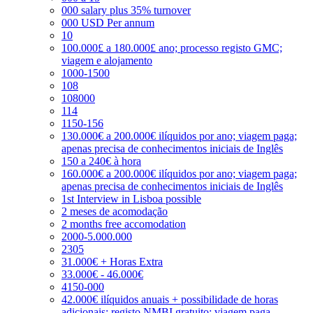
000 salary plus 35% turnover
000 USD Per annum
10
100.000£ a 180.000£ ano; processo registo GMC;
viagem e alojamento
1000-1500
108
108000
114
1150-156
130.000€ a 200.000€ ilíquidos por ano; viagem paga;
apenas precisa de conhecimentos iniciais de Inglês
150 a 240€ à hora
160.000€ a 200.000€ ilíquidos por ano; viagem paga;
apenas precisa de conhecimentos iniciais de Inglês
1st Interview in Lisboa possible
2 meses de acomodação
2 months free accomodation
2000-5.000.000
2305
31.000€ + Horas Extra
33.000€ - 46.000€
4150-000
42.000€ ilíquidos anuais + possibilidade de horas
adicionais; registo NMBI gratuito; viagem paga