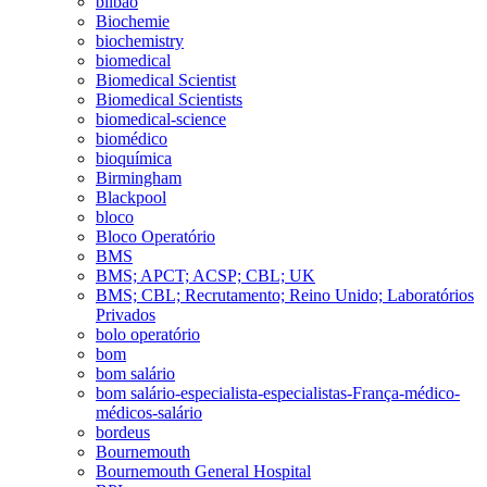
bilbao
Biochemie
biochemistry
biomedical
Biomedical Scientist
Biomedical Scientists
biomedical-science
biomédico
bioquímica
Birmingham
Blackpool
bloco
Bloco Operatório
BMS
BMS; APCT; ACSP; CBL; UK
BMS; CBL; Recrutamento; Reino Unido; Laboratórios
Privados
bolo operatório
bom
bom salário
bom salário-especialista-especialistas-França-médico-
médicos-salário
bordeus
Bournemouth
Bournemouth General Hospital