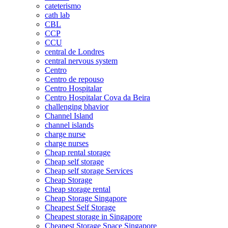
cateterismo
cath lab
CBL
CCP
CCU
central de Londres
central nervous system
Centro
Centro de repouso
Centro Hospitalar
Centro Hospitalar Cova da Beira
challenging bhavior
Channel Island
channel islands
charge nurse
charge nurses
Cheap rental storage
Cheap self storage
Cheap self storage Services
Cheap Storage
Cheap storage rental
Cheap Storage Singapore
Cheapest Self Storage
Cheapest storage in Singapore
Cheapest Storage Space Singapore