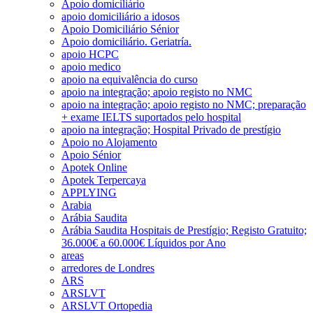
Apoio domiciliário
apoio domiciliário a idosos
Apoio Domiciliário Sénior
Apoio domiciliário. Geriatría.
apoio HCPC
apoio medico
apoio na equivalência do curso
apoio na integração; apoio registo no NMC
apoio na integração; apoio registo no NMC; preparação
+ exame IELTS suportados pelo hospital
apoio na integração; Hospital Privado de prestígio
Apoio no Alojamento
Apoio Sénior
Apotek Online
Apotek Terpercaya
APPLYING
Arabia
Arábia Saudita
Arábia Saudita Hospitais de Prestígio; Registo Gratuito;
36.000€ a 60.000€ Líquidos por Ano
areas
arredores de Londres
ARS
ARSLVT
ARSLVT Ortopedia