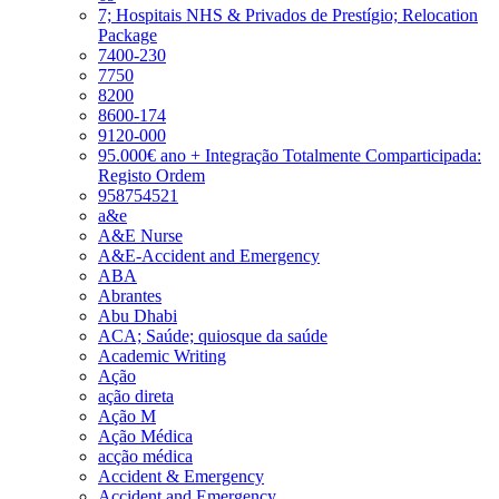
7; Hospitais NHS & Privados de Prestígio; Relocation
Package
7400-230
7750
8200
8600-174
9120-000
95.000€ ano + Integração Totalmente Comparticipada:
Registo Ordem
958754521
a&e
A&E Nurse
A&E-Accident and Emergency
ABA
Abrantes
Abu Dhabi
ACA; Saúde; quiosque da saúde
Academic Writing
Ação
ação direta
Ação M
Ação Médica
acção médica
Accident & Emergency
Accident and Emergency