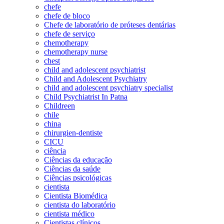
chefe
chefe de bloco
Chefe de laboratório de próteses dentárias
chefe de serviço
chemotherapy
chemotherapy nurse
chest
child and adolescent psychiatrist
Child and Adolescent Psychiatry
child and adolescent psychiatry specialist
Child Psychiatrist In Patna
Childreen
chile
china
chirurgien-dentiste
CICU
ciência
Ciências da educação
Ciências da saúde
Ciências psicológicas
cientista
Cientista Biomédica
cientista do laboratório
cientista médico
Cientistas clínicos