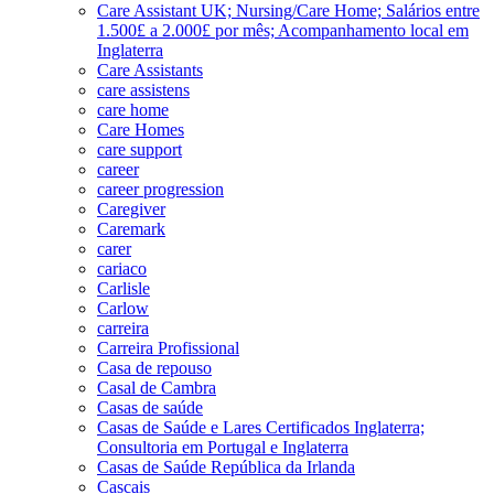
Care Assistant UK; Nursing/Care Home; Salários entre
1.500£ a 2.000£ por mês; Acompanhamento local em
Inglaterra
Care Assistants
care assistens
care home
Care Homes
care support
career
career progression
Caregiver
Caremark
carer
cariaco
Carlisle
Carlow
carreira
Carreira Profissional
Casa de repouso
Casal de Cambra
Casas de saúde
Casas de Saúde e Lares Certificados Inglaterra;
Consultoria em Portugal e Inglaterra
Casas de Saúde República da Irlanda
Cascais