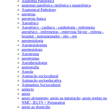
Anatomia Patológica
anatomia patológica citológica e tanatológica
Anatomical Pathology
anestesia
anestesia frança
Anestésico
Anestésico - cardiaco - cardiologia - enfermeira
anestésico - enfermeiras - entrevista Skype - esfrega -
hospital - instrumentador - nhs - rgn
anestesiologia
Anestesiologista
anestesiologo
Anestesista
anestesistas
Anesthesiologist
angiografia
Angola
Animação sociocultural
Animação socioeducativa
Animadora Sociocultural
anúncio
apoio
apoio alojamento; apoio na integração; apoio registo no
NMC; IELTS + Preparation
apoio ao domicilio