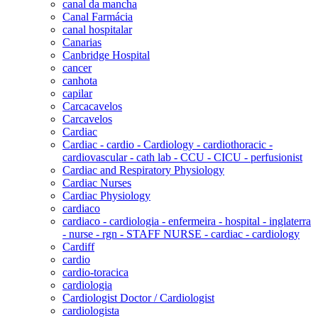
canal da mancha
Canal Farmácia
canal hospitalar
Canarias
Canbridge Hospital
cancer
canhota
capilar
Carcacavelos
Carcavelos
Cardiac
Cardiac - cardio - Cardiology - cardiothoracic -
cardiovascular - cath lab - CCU - CICU - perfusionist
Cardiac and Respiratory Physiology
Cardiac Nurses
Cardiac Physiology
cardiaco
cardiaco - cardiologia - enfermeira - hospital - inglaterra
- nurse - rgn - STAFF NURSE - cardiac - cardiology
Cardiff
cardio
cardio-toracica
cardiologia
Cardiologist Doctor / Cardiologist
cardiologista