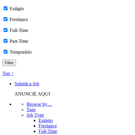
Estágio
Freelance
Full-Time
Part-Time
Temporário
Top ↑
Submit a Job
ANUNCIE AQUI
Browse by…
Tags
Job Type
Estágio
Freelance
Full-Time