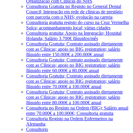
Organização com Clínicas do NHS
Consultoria Gratuita no Registo no General Dental
Council; Integração em rede de clínicas de prestígio
com parceria com o NHS; evolução na carreia
Consultoria gratuita registo do curso na Cruz Vermelha
Suíça; acompanhamento local; várias cidades
Consultoria gratuita; Apoio na Integração; Hospital
Holanda; Salário 3.700€ Ilíquidos/mês
Consultoria Gratuita; Contrato assinado diretamente
com as Clínicas; apoio no BIG registration; salário
Ilíquido entre 150.000€ a 200.000€ anual
Consultoria Gratuita; Contrato assinado diretamente
com as Clínicas; apoio no BIG registration; salário
Ilíquido entre 60.000€ a 80.000€ anual
Consultoria Gratuita; Contrato assinado diretamente
com as Clínicas; apoio no BIG registration; salário
Ilíquido entre 70.000€ a 100.000€ anual
Consultoria Gratuita; Contrato assinado diretamente
com as Clínicas; apoio no BIG registration; salário
Ilíquido entre 80.000€ a 100.000€ anual
Consultoria no Registo na Ordem (BIG); Salário anual
entre 70.000€ a 100.000€; Consultoria gratuita
Consultoria Registo na Ordem Enfermeiros na
Alemanha
Consultorio