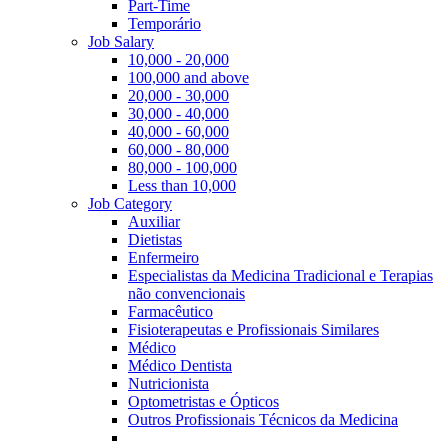
Part-Time
Temporário
Job Salary
10,000 - 20,000
100,000 and above
20,000 - 30,000
30,000 - 40,000
40,000 - 60,000
60,000 - 80,000
80,000 - 100,000
Less than 10,000
Job Category
Auxiliar
Dietistas
Enfermeiro
Especialistas da Medicina Tradicional e Terapias
não convencionais
Farmacêutico
Fisioterapeutas e Profissionais Similares
Médico
Médico Dentista
Nutricionista
Optometristas e Ópticos
Outros Profissionais Técnicos da Medicina