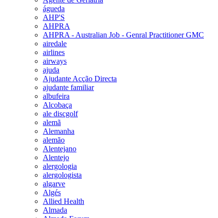
águeda
AHP'S
AHPRA
AHPRA - Australian Job - Genral Practitioner GMC
airedale
airlines
airways
ajuda
Ajudante Acção Directa
ajudante familiar
albufeira
Alcobaça
ale discgolf
alemã
Alemanha
alemão
Alentejano
Alentejo
alergologia
alergologista
algarve
Algés
Allied Health
Almada