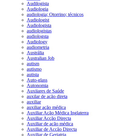
Audilogista
Audiologia
audiologia; Otorrino; técnicos
Audiologist
Audiologista
audiologistas
audiologsta
Audiology
audiometria
Austrália
Australian Job
autism
autismo
autista
Auto-glass
Autonomia
Auxiiares de Saúde
auxilar de ação direta
auxiliar
auxiliar ação médica
Auxiliar Ação Médica Inglaterra
Auxiliar Acção Directa
Auxiliar de ação médica
Auxiliar de Acção Directa
Auxiliar de Geriatria