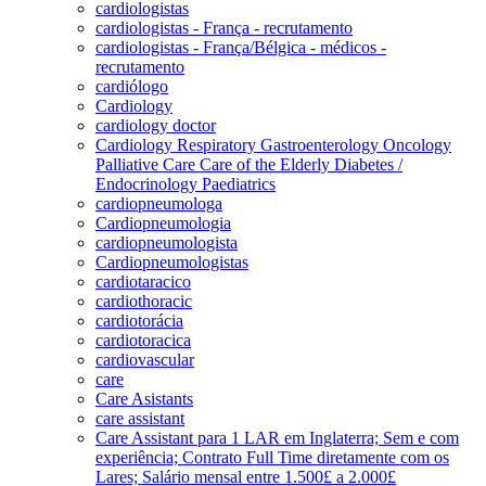
cardiologistas
cardiologistas - França - recrutamento
cardiologistas - França/Bélgica - médicos -
recrutamento
cardiólogo
Cardiology
cardiology doctor
Cardiology Respiratory Gastroenterology Oncology
Palliative Care Care of the Elderly Diabetes /
Endocrinology Paediatrics
cardiopneumologa
Cardiopneumologia
cardiopneumologista
Cardiopneumologistas
cardiotaracico
cardiothoracic
cardiotorácia
cardiotoracica
cardiovascular
care
Care Asistants
care assistant
Care Assistant para 1 LAR em Inglaterra; Sem e com
experiência; Contrato Full Time diretamente com os
Lares; Salário mensal entre 1.500£ a 2.000£