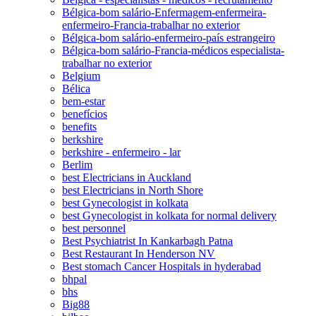
Bélgica-bom salário-Enfermagem-enfermeira-
enfermeiro-Francia-trabalhar no exterior
Bélgica-bom salário-enfermeiro-país estrangeiro
Bélgica-bom salário-Francia-médicos especialista-
trabalhar no exterior
Belgium
Bélica
bem-estar
benefícios
benefits
berkshire
berkshire - enfermeiro - lar
Berlim
best Electricians in Auckland
best Electricians in North Shore
best Gynecologist in kolkata
best Gynecologist in kolkata for normal delivery
best personnel
Best Psychiatrist In Kankarbagh Patna
Best Restaurant In Henderson NV
Best stomach Cancer Hospitals in hyderabad
bhpal
bhs
Big88