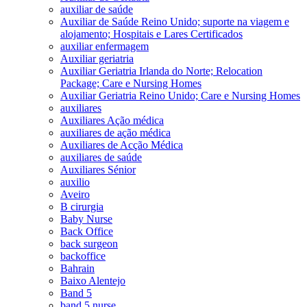
auxiliar de saúde
Auxiliar de Saúde Reino Unido; suporte na viagem e
alojamento; Hospitais e Lares Certificados
auxiliar enfermagem
Auxiliar geriatria
Auxiliar Geriatria Irlanda do Norte; Relocation
Package; Care e Nursing Homes
Auxiliar Geriatria Reino Unido; Care e Nursing Homes
auxiliares
Auxiliares Ação médica
auxiliares de ação médica
Auxiliares de Acção Médica
auxiliares de saúde
Auxiliares Sénior
auxilio
Aveiro
B cirurgia
Baby Nurse
Back Office
back surgeon
backoffice
Bahrain
Baixo Alentejo
Band 5
band 5 nurse