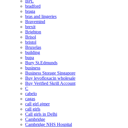
BPL
bradford
braga
bras and lingeries
Bravemind
brexit
Brighton
Brisol
bristol
Bruxelas
building
bupa
Bury St.Edmunds
business
Business Storage Singapore
Buy levofloxacin wholesale
Buy Verified Skrill Account
C
cabelo
cagas
call girl ajmer
call girls
Call girls in Delhi
Cambridge
Cambridge NHS Hospital