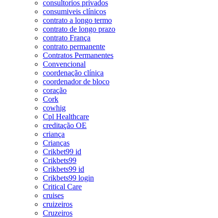
consultorios privados
consumiveis clínicos
contrato a longo termo
contrato de longo prazo
contrato França
contrato permanente
Contratos Permanentes
Convencional
coordenação clínica
coordenador de bloco
coração
Cork
cowhig
Cpl Healthcare
creditação OE
criança
Crianças
Crikbet99 id
Crikbets99
Crikbets99 id
Crikbets99 login
Critical Care
cruises
cruizeiros
Cruzeiros