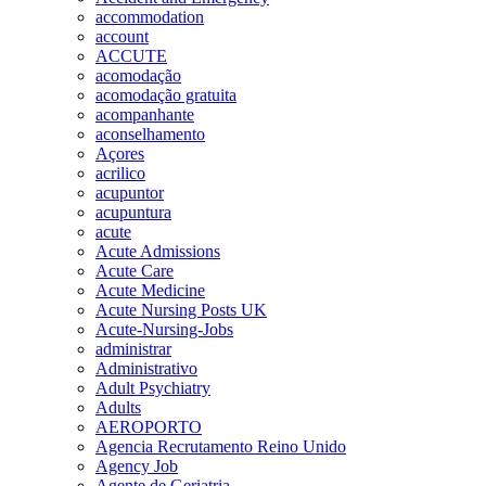
accommodation
account
ACCUTE
acomodação
acomodação gratuita
acompanhante
aconselhamento
Açores
acrilico
acupuntor
acupuntura
acute
Acute Admissions
Acute Care
Acute Medicine
Acute Nursing Posts UK
Acute-Nursing-Jobs
administrar
Administrativo
Adult Psychiatry
Adults
AEROPORTO
Agencia Recrutamento Reino Unido
Agency Job
Agente de Geriatria