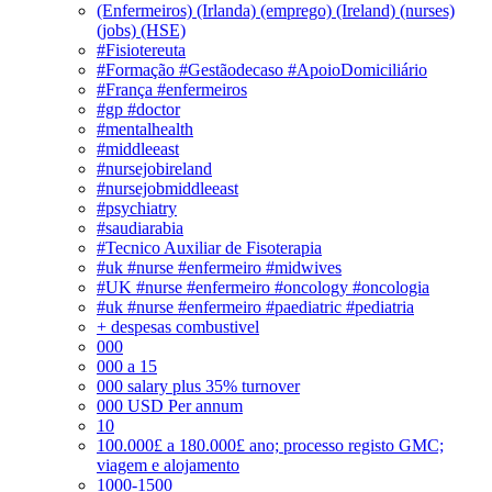
(Enfermeiros) (Irlanda) (emprego) (Ireland) (nurses)
(jobs) (HSE)
#Fisiotereuta
#Formação #Gestãodecaso #ApoioDomiciliário
#França #enfermeiros
#gp #doctor
#mentalhealth
#middleeast
#nursejobireland
#nursejobmiddleeast
#psychiatry
#saudiarabia
#Tecnico Auxiliar de Fisoterapia
#uk #nurse #enfermeiro #midwives
#UK #nurse #enfermeiro #oncology #oncologia
#uk #nurse #enfermeiro #paediatric #pediatria
+ despesas combustivel
000
000 a 15
000 salary plus 35% turnover
000 USD Per annum
10
100.000£ a 180.000£ ano; processo registo GMC;
viagem e alojamento
1000-1500