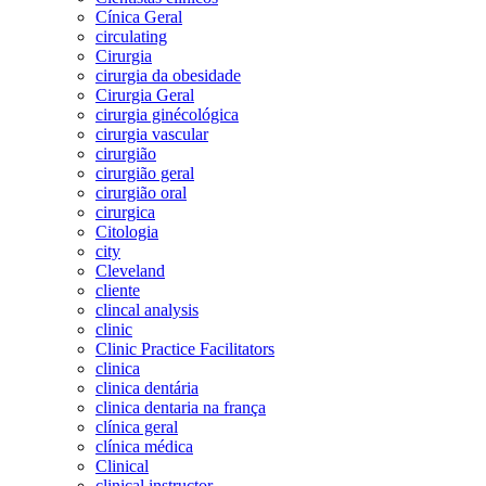
Cínica Geral
circulating
Cirurgia
cirurgia da obesidade
Cirurgia Geral
cirurgia ginécológica
cirurgia vascular
cirurgião
cirurgião geral
cirurgião oral
cirurgica
Citologia
city
Cleveland
cliente
clincal analysis
clinic
Clinic Practice Facilitators
clinica
clinica dentária
clinica dentaria na frança
clínica geral
clínica médica
Clinical
clinical instructor