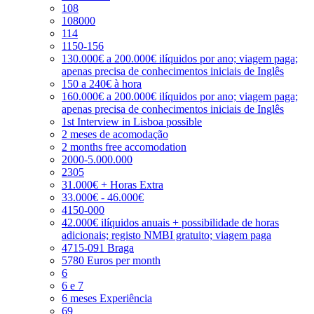
108
108000
114
1150-156
130.000€ a 200.000€ ilíquidos por ano; viagem paga;
apenas precisa de conhecimentos iniciais de Inglês
150 a 240€ à hora
160.000€ a 200.000€ ilíquidos por ano; viagem paga;
apenas precisa de conhecimentos iniciais de Inglês
1st Interview in Lisboa possible
2 meses de acomodação
2 months free accomodation
2000-5.000.000
2305
31.000€ + Horas Extra
33.000€ - 46.000€
4150-000
42.000€ ilíquidos anuais + possibilidade de horas
adicionais; registo NMBI gratuito; viagem paga
4715-091 Braga
5780 Euros per month
6
6 e 7
6 meses Experiência
69