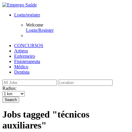
Login/register
Welcome
Login/Register
CONCURSOS
Artigos
Enfermeiro
Fisioterapeuta
Médico
Dentista
Radius:
Search
Jobs tagged "técnicos
auxiliares"