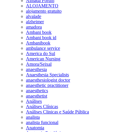
Almada Forum
ALOJAMENTO
alojamento gratuito
alvalade
alzheimer
amadora
Ambani book
Ambani book id
Ambanibook
ambulance service
America do Sul
American Nursing
Amora/Seixal
anaesthesia
Anaesthesia Specialists
anaesthesiologist doctor
anaesthetic practitioner
anaesthetics
anaesthetist
Análises
Análises Clínicas
Análises Clinicas e Saúde Pública
analista
analista funcional
Anatomia