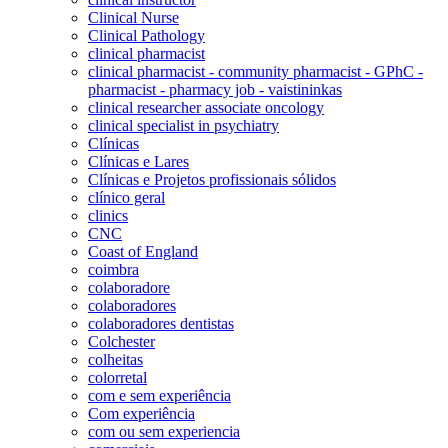
Clinical Nurse
Clinical Pathology
clinical pharmacist
clinical pharmacist - community pharmacist - GPhC -
pharmacist - pharmacy job - vaistininkas
clinical researcher associate oncology
clinical specialist in psychiatry
Clínicas
Clínicas e Lares
Clínicas e Projetos profissionais sólidos
clínico geral
clinics
CNC
Coast of England
coimbra
colaboradore
colaboradores
colaboradores dentistas
Colchester
colheitas
colorretal
com e sem experiência
Com experiência
com ou sem experiencia