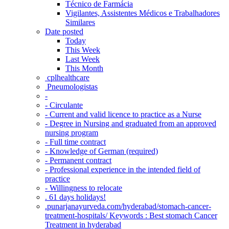
Técnico de Farmácia
Vigilantes, Assistentes Médicos e Trabalhadores
Similares
Date posted
Today
This Week
Last Week
This Month
‎ cplhealthcare‬
Pneumologistas
-
- Circulante
- Current and valid licence to practice as a Nurse
- Degree in Nursing and graduated from an approved
nursing program
- Full time contract
- Knowledge of German (required)
- Permanent contract
- Professional experience in the intended field of
practice
- Willingness to relocate
. 61 days holidays!
.punarjanayurveda.com/hyderabad/stomach-cancer-
treatment-hospitals/ Keywords : Best stomach Cancer
Treatment in hyderabad