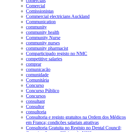
comerciais
Comercial
Comissionistas
Commercial electricians Auckland
Communication
community
community health
Community Nurse
community nurses
community pharmacist
Comparticipado registo no NMC
competitive salaries
comprar
comunicação
comunidade
Comunitária
Concurso
Concurso Público
Concursos
consultant
Consultor
consultoria
Consultoria e registo gratuitos na Ordem dos Médicos
em França; condições salariais atrativas
Consultoria Gratuita no Registo no Dental Council;