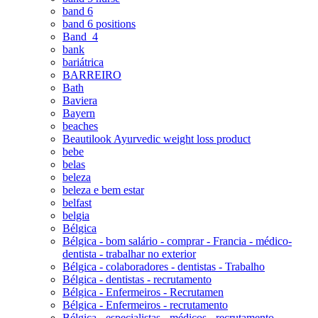
band 6
band 6 positions
Band_4
bank
bariátrica
BARREIRO
Bath
Baviera
Bayern
beaches
Beautilook Ayurvedic weight loss product
bebe
belas
beleza
beleza e bem estar
belfast
belgia
Bélgica
Bélgica - bom salário - comprar - Francia - médico-
dentista - trabalhar no exterior
Bélgica - colaboradores - dentistas - Trabalho
Bélgica - dentistas - recrutamento
Bélgica - Enfermeiros - Recrutamen
Bélgica - Enfermeiros - recrutamento
Bélgica - especialistas - médicos - recrutamento