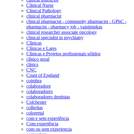
Clinical Nurse
Clinical Pathology
clinical pharmacist
clinical pharmacist - community pharmacist - GPhC -
pharmacist - pharmacy job - vaistininkas
clinical researcher associate oncology
clinical specialist in psychiatry
Clínicas
Clínicas e Lares
Clínicas e Projetos profissionais sólidos
clínico geral
clinics
CNC
Coast of England
coimbra
colaboradore
colaboradores
colaboradores dentistas
Colchester
colheitas
colorretal
com e sem experiência
Com experiência
com ou sem experiencia