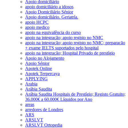
Apoio domiciliário
apoio domiciliário a idosos
Apoio Domiciliário Sénior
Apoio domiciliário. Geriatría.
apoio HCPC
apoio medico
apoio na equivalência do curso
apoio na integração; apoio registo no NMC
apoio na integração; apoio registo no NMC; preparação
+ exame IELTS suportados pelo hospital
apoio na integração; Hospital Privado de prestígio
Apoio no Alojamento
Apoio Sénior
Apotek Online
Apotek Terpercaya
APPLYING
Arabia
Arábia Saudita
Arábia Saudita Hospitais de Prestígio; Registo Gratuito;
36.000€ a 60.000€ Líquidos por Ano
areas
arredores de Londres
ARS
ARSLVT
ARSLVT Ortopedia