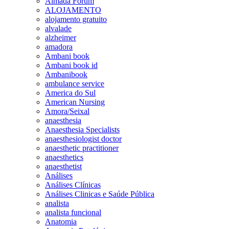
Almada Forum
ALOJAMENTO
alojamento gratuito
alvalade
alzheimer
amadora
Ambani book
Ambani book id
Ambanibook
ambulance service
America do Sul
American Nursing
Amora/Seixal
anaesthesia
Anaesthesia Specialists
anaesthesiologist doctor
anaesthetic practitioner
anaesthetics
anaesthetist
Análises
Análises Clínicas
Análises Clinicas e Saúde Pública
analista
analista funcional
Anatomia