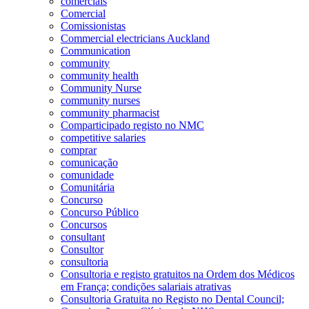
comerciais
Comercial
Comissionistas
Commercial electricians Auckland
Communication
community
community health
Community Nurse
community nurses
community pharmacist
Comparticipado registo no NMC
competitive salaries
comprar
comunicação
comunidade
Comunitária
Concurso
Concurso Público
Concursos
consultant
Consultor
consultoria
Consultoria e registo gratuitos na Ordem dos Médicos
em França; condições salariais atrativas
Consultoria Gratuita no Registo no Dental Council;