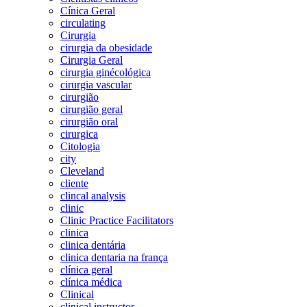
Cínica Geral
circulating
Cirurgia
cirurgia da obesidade
Cirurgia Geral
cirurgia ginécológica
cirurgia vascular
cirurgião
cirurgião geral
cirurgião oral
cirurgica
Citologia
city
Cleveland
cliente
clincal analysis
clinic
Clinic Practice Facilitators
clinica
clinica dentária
clinica dentaria na frança
clínica geral
clínica médica
Clinical
clinical instructor