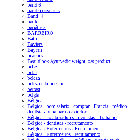
band 6
band 6 positions
Band_4
bank
bariátrica
BARREIRO
Bath
Baviera
Bayern
beaches
Beautilook Ayurvedic weight loss product
bebe
belas
beleza
beleza e bem estar
belfast
belgia
Bélgica
Bélgica - bom salário - comprar - Francia - médico-
dentista - trabalhar no exterior
Bélgica - colaboradores - dentistas - Trabalho
Bélgica - dentistas - recrutamento
Bélgica - Enfermeiros - Recrutamen
Bélgica - Enfermeiros - recrutamento
Bélgica - especialistas - médicos - recrutamento