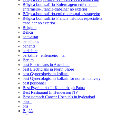
Bélgica-bom salário-Enfermagem-enfermeira-
enfermeiro-Francia-trabalhar no exterior
Bélgica-bom salário-enfermeiro-país estrangeiro
Bélgica-bom salário-Francia-médicos especialista-
trabalhar no exterior
Belgium
Bélica
bem-estar
benefícios
benefits
berkshire
berkshire - enfermeiro - lar
Berlim
best Electricians in Auckland
best Electricians in North Shore
best Gynecologist in kolkata
best Gynecologist in kolkata for normal delivery
best personnel
Best Psychiatrist In Kankarbagh Patna
Best Restaurant In Henderson NV
Best stomach Cancer Hospitals in hyderabad
bhpal
bhs
Big88