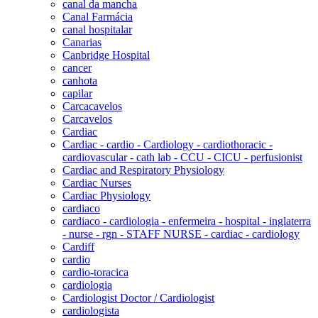
canal da mancha
Canal Farmácia
canal hospitalar
Canarias
Canbridge Hospital
cancer
canhota
capilar
Carcacavelos
Carcavelos
Cardiac
Cardiac - cardio - Cardiology - cardiothoracic -
cardiovascular - cath lab - CCU - CICU - perfusionist
Cardiac and Respiratory Physiology
Cardiac Nurses
Cardiac Physiology
cardiaco
cardiaco - cardiologia - enfermeira - hospital - inglaterra
- nurse - rgn - STAFF NURSE - cardiac - cardiology
Cardiff
cardio
cardio-toracica
cardiologia
Cardiologist Doctor / Cardiologist
cardiologista