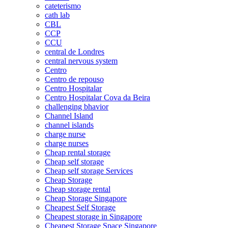
cateterismo
cath lab
CBL
CCP
CCU
central de Londres
central nervous system
Centro
Centro de repouso
Centro Hospitalar
Centro Hospitalar Cova da Beira
challenging bhavior
Channel Island
channel islands
charge nurse
charge nurses
Cheap rental storage
Cheap self storage
Cheap self storage Services
Cheap Storage
Cheap storage rental
Cheap Storage Singapore
Cheapest Self Storage
Cheapest storage in Singapore
Cheapest Storage Space Singapore