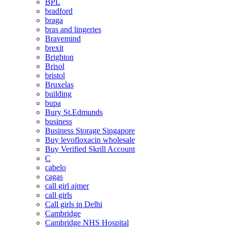
BPL
bradford
braga
bras and lingeries
Bravemind
brexit
Brighton
Brisol
bristol
Bruxelas
building
bupa
Bury St.Edmunds
business
Business Storage Singapore
Buy levofloxacin wholesale
Buy Verified Skrill Account
C
cabelo
cagas
call girl ajmer
call girls
Call girls in Delhi
Cambridge
Cambridge NHS Hospital