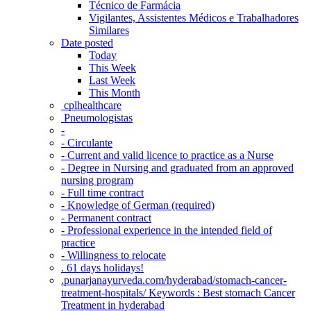
Técnico de Farmácia
Vigilantes, Assistentes Médicos e Trabalhadores
Similares
Date posted
Today
This Week
Last Week
This Month
‎ cplhealthcare‬
Pneumologistas
-
- Circulante
- Current and valid licence to practice as a Nurse
- Degree in Nursing and graduated from an approved
nursing program
- Full time contract
- Knowledge of German (required)
- Permanent contract
- Professional experience in the intended field of
practice
- Willingness to relocate
. 61 days holidays!
.punarjanayurveda.com/hyderabad/stomach-cancer-
treatment-hospitals/ Keywords : Best stomach Cancer
Treatment in hyderabad