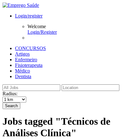
Login/register
Welcome
Login/Register
CONCURSOS
Artigos
Enfermeiro
Fisioterapeuta
Médico
Dentista
Radius:
Search
Jobs tagged "Técnicos de
Análises Clínica"