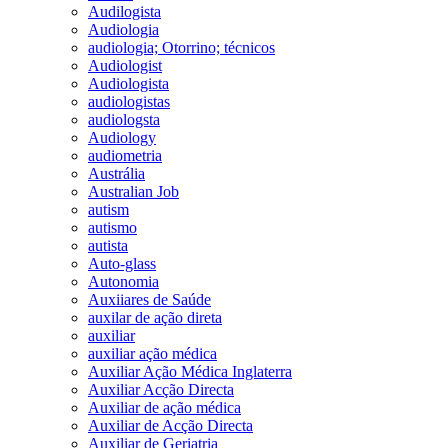
Audilogista
Audiologia
audiologia; Otorrino; técnicos
Audiologist
Audiologista
audiologistas
audiologsta
Audiology
audiometria
Austrália
Australian Job
autism
autismo
autista
Auto-glass
Autonomia
Auxiiares de Saúde
auxilar de ação direta
auxiliar
auxiliar ação médica
Auxiliar Ação Médica Inglaterra
Auxiliar Acção Directa
Auxiliar de ação médica
Auxiliar de Acção Directa
Auxiliar de Geriatria