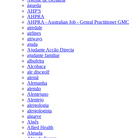
águeda
AHP'S
AHPRA
AHPRA - Australian Job - Genral Practitioner GMC
airedale
airlines
airways
ajuda
Ajudante Acção Directa
ajudante familiar
albufeira
Alcobaça
ale discgolf
alemã
Alemanha
alemão
Alentejano
Alentejo
alergologia
alergologista
algarve
Algés
Allied Health
Almada