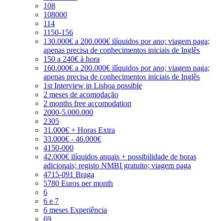
108
108000
114
1150-156
130.000€ a 200.000€ ilíquidos por ano; viagem paga;
apenas precisa de conhecimentos iniciais de Inglês
150 a 240€ à hora
160.000€ a 200.000€ ilíquidos por ano; viagem paga;
apenas precisa de conhecimentos iniciais de Inglês
1st Interview in Lisboa possible
2 meses de acomodação
2 months free accomodation
2000-5.000.000
2305
31.000€ + Horas Extra
33.000€ - 46.000€
4150-000
42.000€ ilíquidos anuais + possibilidade de horas
adicionais; registo NMBI gratuito; viagem paga
4715-091 Braga
5780 Euros per month
6
6 e 7
6 meses Experiência
69