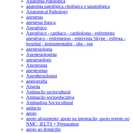
Anatomia Patológica
anatomia patológica citológica e tanatológica
Anatomical Pathology
anestesia
anestesia frança
Anestésico
Anestésico - cardiaco - cardiologia - enfermeira
anestésico - enfermeiras - entrevista Skype - esfrega -
hospital - instrumentador - nhs - rgn
anestesiologia
Anestesiologista
anestesiologo
Anestesista
anestesistas
Anesthesiologist
angiografia
Angola
Animação sociocultural
Animação socioeducativa
Animadora Sociocultural
anúncio
apoio
apoio alojamento; apoio na integração; apoio registo no
NMC; IELTS + Preparation
apoio ao domicilio