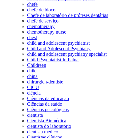
chefe
chefe de bloco
Chefe de laboratório de próteses dentárias
chefe de serviço
chemotherapy
chemotherapy nurse
chest
child and adolescent psychiatrist
Child and Adolescent Psychiatry
child and adolescent psychiatry specialist
Child Psychiatrist In Patna
Childreen
chile
china
chirurgien-dentiste
CICU
ciência
Ciências da educação
Ciências da saúde
Ciências psicológicas
cientista
Cientista Biomédica
cientista do laboratório
cientista médico
Cientistas clínicos