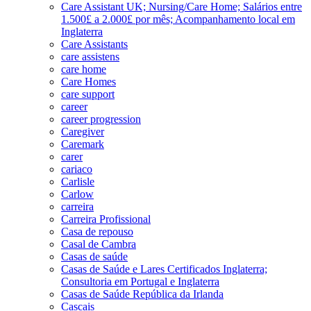
Care Assistant UK; Nursing/Care Home; Salários entre
1.500£ a 2.000£ por mês; Acompanhamento local em
Inglaterra
Care Assistants
care assistens
care home
Care Homes
care support
career
career progression
Caregiver
Caremark
carer
cariaco
Carlisle
Carlow
carreira
Carreira Profissional
Casa de repouso
Casal de Cambra
Casas de saúde
Casas de Saúde e Lares Certificados Inglaterra;
Consultoria em Portugal e Inglaterra
Casas de Saúde República da Irlanda
Cascais