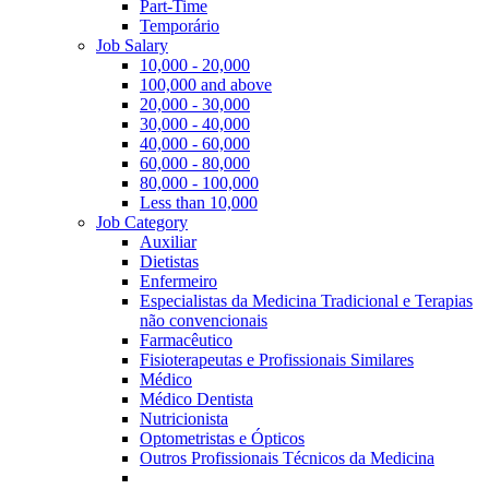
Part-Time
Temporário
Job Salary
10,000 - 20,000
100,000 and above
20,000 - 30,000
30,000 - 40,000
40,000 - 60,000
60,000 - 80,000
80,000 - 100,000
Less than 10,000
Job Category
Auxiliar
Dietistas
Enfermeiro
Especialistas da Medicina Tradicional e Terapias
não convencionais
Farmacêutico
Fisioterapeutas e Profissionais Similares
Médico
Médico Dentista
Nutricionista
Optometristas e Ópticos
Outros Profissionais Técnicos da Medicina