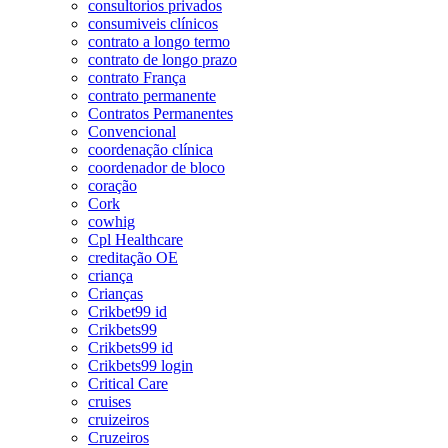
consultorios privados
consumiveis clínicos
contrato a longo termo
contrato de longo prazo
contrato França
contrato permanente
Contratos Permanentes
Convencional
coordenação clínica
coordenador de bloco
coração
Cork
cowhig
Cpl Healthcare
creditação OE
criança
Crianças
Crikbet99 id
Crikbets99
Crikbets99 id
Crikbets99 login
Critical Care
cruises
cruizeiros
Cruzeiros