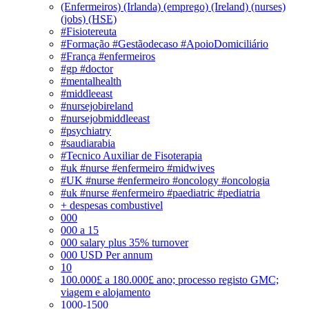
(Enfermeiros) (Irlanda) (emprego) (Ireland) (nurses)
(jobs) (HSE)
#Fisiotereuta
#Formação #Gestãodecaso #ApoioDomiciliário
#França #enfermeiros
#gp #doctor
#mentalhealth
#middleeast
#nursejobireland
#nursejobmiddleeast
#psychiatry
#saudiarabia
#Tecnico Auxiliar de Fisoterapia
#uk #nurse #enfermeiro #midwives
#UK #nurse #enfermeiro #oncology #oncologia
#uk #nurse #enfermeiro #paediatric #pediatria
+ despesas combustivel
000
000 a 15
000 salary plus 35% turnover
000 USD Per annum
10
100.000£ a 180.000£ ano; processo registo GMC;
viagem e alojamento
1000-1500