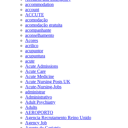
accommodation
account
ACCUTE
acomodação
acomodação gratuita
acompanhante
aconselhamento
Açores
acrilico
acupuntor
acupuntura
acute
Acute Admissions
Acute Care
Acute Medicine
Acute Nursing Posts UK
Acute-Nursing-Jobs
administrar
Administrativo
Adult Psychiatry
Adults
AEROPORTO
Agencia Recrutamento Reino Unido
Agency Job
Agente de Geriatria