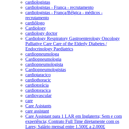
cardiologistas
cardiologistas - França - recrutamento
cardiologistas - França/Bélgica - médicos -
recrutamento
cardiólogo
Cardiology
cardiology doctor
Cardiology Respiratory Gastroenterology Oncology
Palliative Care Care of the Elderly Diabetes /
Endocrinology Paediatrics
cardiopneumologa
Cardiopneumologia
cardiopneumologista
Cardiopneumologistas
cardiotaracico
cardiothoracic
cardiotorácia
cardiotoracica
cardiovascular
care
Care Asistants
care assistant
Care Assistant para 1 LAR em Inglaterra; Sem e com
experiência; Contrato Full Time diretamente com os
Lares; Salário mensal entre 1.500£ a 2.000£