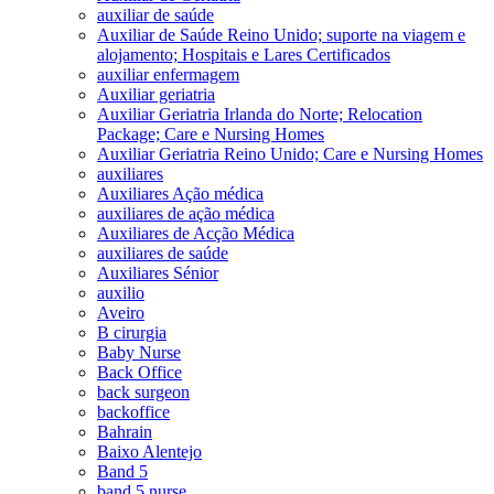
auxiliar de saúde
Auxiliar de Saúde Reino Unido; suporte na viagem e
alojamento; Hospitais e Lares Certificados
auxiliar enfermagem
Auxiliar geriatria
Auxiliar Geriatria Irlanda do Norte; Relocation
Package; Care e Nursing Homes
Auxiliar Geriatria Reino Unido; Care e Nursing Homes
auxiliares
Auxiliares Ação médica
auxiliares de ação médica
Auxiliares de Acção Médica
auxiliares de saúde
Auxiliares Sénior
auxilio
Aveiro
B cirurgia
Baby Nurse
Back Office
back surgeon
backoffice
Bahrain
Baixo Alentejo
Band 5
band 5 nurse