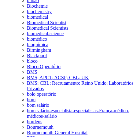
bilbao
Biochemie
biochemistry
biomedical
Biomedical Scientist
Biomedical Scientists
biomedical-science
biomédico
bioquímica
Birmingham
Blackpool
bloco
Bloco Operatório
BMS
BMS; APCT; ACSP; CBL; UK
BMS; CBL; Recrutamento; Reino Unido; Laboratórios
Privados
bolo operatório
bom
bom salário
bom salário-especialista-especialistas-França-médico-
médicos-salário
bordeus
Bournemouth
Bournemouth General Hospital