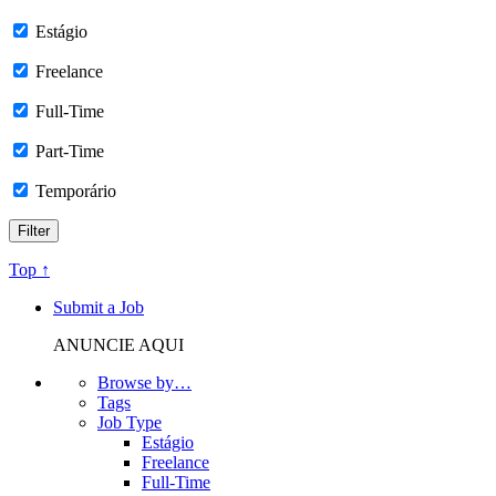
Estágio
Freelance
Full-Time
Part-Time
Temporário
Top ↑
Submit a Job
ANUNCIE AQUI
Browse by…
Tags
Job Type
Estágio
Freelance
Full-Time