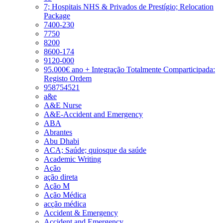
7; Hospitais NHS & Privados de Prestígio; Relocation
Package
7400-230
7750
8200
8600-174
9120-000
95.000€ ano + Integração Totalmente Comparticipada:
Registo Ordem
958754521
a&e
A&E Nurse
A&E-Accident and Emergency
ABA
Abrantes
Abu Dhabi
ACA; Saúde; quiosque da saúde
Academic Writing
Ação
ação direta
Ação M
Ação Médica
acção médica
Accident & Emergency
Accident and Emergency