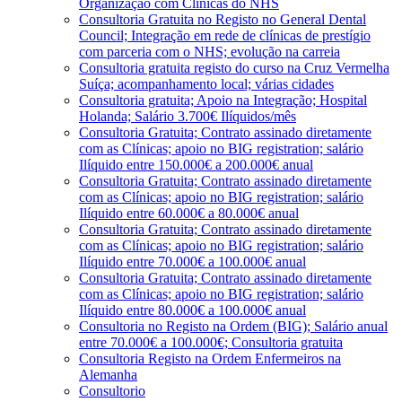
Organização com Clínicas do NHS
Consultoria Gratuita no Registo no General Dental
Council; Integração em rede de clínicas de prestígio
com parceria com o NHS; evolução na carreia
Consultoria gratuita registo do curso na Cruz Vermelha
Suíça; acompanhamento local; várias cidades
Consultoria gratuita; Apoio na Integração; Hospital
Holanda; Salário 3.700€ Ilíquidos/mês
Consultoria Gratuita; Contrato assinado diretamente
com as Clínicas; apoio no BIG registration; salário
Ilíquido entre 150.000€ a 200.000€ anual
Consultoria Gratuita; Contrato assinado diretamente
com as Clínicas; apoio no BIG registration; salário
Ilíquido entre 60.000€ a 80.000€ anual
Consultoria Gratuita; Contrato assinado diretamente
com as Clínicas; apoio no BIG registration; salário
Ilíquido entre 70.000€ a 100.000€ anual
Consultoria Gratuita; Contrato assinado diretamente
com as Clínicas; apoio no BIG registration; salário
Ilíquido entre 80.000€ a 100.000€ anual
Consultoria no Registo na Ordem (BIG); Salário anual
entre 70.000€ a 100.000€; Consultoria gratuita
Consultoria Registo na Ordem Enfermeiros na
Alemanha
Consultorio