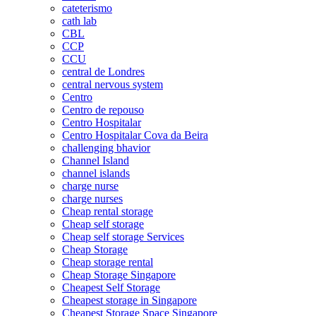
cateterismo
cath lab
CBL
CCP
CCU
central de Londres
central nervous system
Centro
Centro de repouso
Centro Hospitalar
Centro Hospitalar Cova da Beira
challenging bhavior
Channel Island
channel islands
charge nurse
charge nurses
Cheap rental storage
Cheap self storage
Cheap self storage Services
Cheap Storage
Cheap storage rental
Cheap Storage Singapore
Cheapest Self Storage
Cheapest storage in Singapore
Cheapest Storage Space Singapore