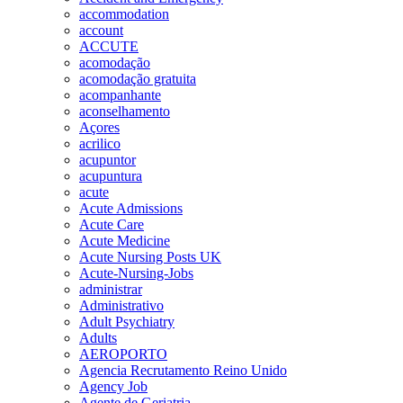
accommodation
account
ACCUTE
acomodação
acomodação gratuita
acompanhante
aconselhamento
Açores
acrilico
acupuntor
acupuntura
acute
Acute Admissions
Acute Care
Acute Medicine
Acute Nursing Posts UK
Acute-Nursing-Jobs
administrar
Administrativo
Adult Psychiatry
Adults
AEROPORTO
Agencia Recrutamento Reino Unido
Agency Job
Agente de Geriatria