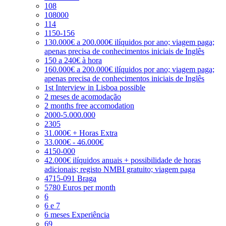
108
108000
114
1150-156
130.000€ a 200.000€ ilíquidos por ano; viagem paga;
apenas precisa de conhecimentos iniciais de Inglês
150 a 240€ à hora
160.000€ a 200.000€ ilíquidos por ano; viagem paga;
apenas precisa de conhecimentos iniciais de Inglês
1st Interview in Lisboa possible
2 meses de acomodação
2 months free accomodation
2000-5.000.000
2305
31.000€ + Horas Extra
33.000€ - 46.000€
4150-000
42.000€ ilíquidos anuais + possibilidade de horas
adicionais; registo NMBI gratuito; viagem paga
4715-091 Braga
5780 Euros per month
6
6 e 7
6 meses Experiência
69