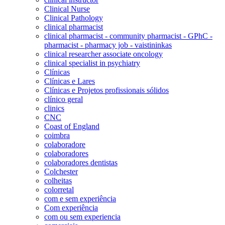
Clinical Nurse
Clinical Pathology
clinical pharmacist
clinical pharmacist - community pharmacist - GPhC -
pharmacist - pharmacy job - vaistininkas
clinical researcher associate oncology
clinical specialist in psychiatry
Clínicas
Clínicas e Lares
Clínicas e Projetos profissionais sólidos
clínico geral
clinics
CNC
Coast of England
coimbra
colaboradore
colaboradores
colaboradores dentistas
Colchester
colheitas
colorretal
com e sem experiência
Com experiência
com ou sem experiencia