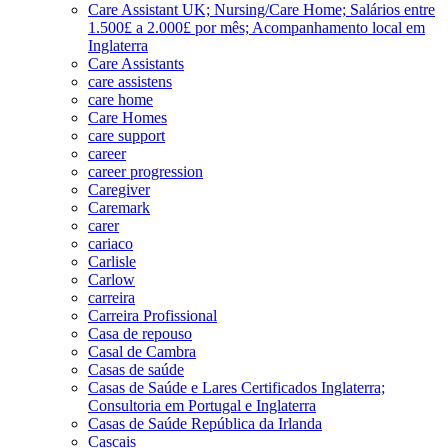
Care Assistant UK; Nursing/Care Home; Salários entre
1.500£ a 2.000£ por mês; Acompanhamento local em
Inglaterra
Care Assistants
care assistens
care home
Care Homes
care support
career
career progression
Caregiver
Caremark
carer
cariaco
Carlisle
Carlow
carreira
Carreira Profissional
Casa de repouso
Casal de Cambra
Casas de saúde
Casas de Saúde e Lares Certificados Inglaterra;
Consultoria em Portugal e Inglaterra
Casas de Saúde República da Irlanda
Cascais