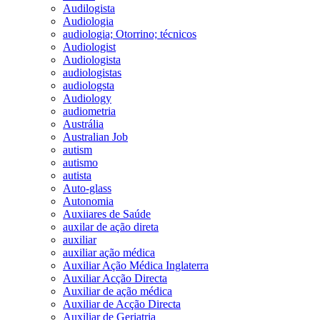
Audilogista
Audiologia
audiologia; Otorrino; técnicos
Audiologist
Audiologista
audiologistas
audiologsta
Audiology
audiometria
Austrália
Australian Job
autism
autismo
autista
Auto-glass
Autonomia
Auxiiares de Saúde
auxilar de ação direta
auxiliar
auxiliar ação médica
Auxiliar Ação Médica Inglaterra
Auxiliar Acção Directa
Auxiliar de ação médica
Auxiliar de Acção Directa
Auxiliar de Geriatria