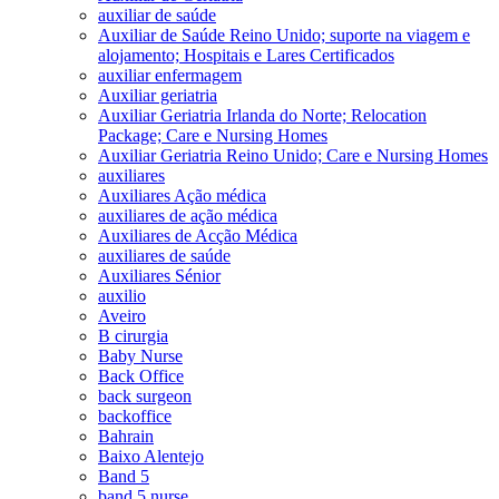
auxiliar de saúde
Auxiliar de Saúde Reino Unido; suporte na viagem e
alojamento; Hospitais e Lares Certificados
auxiliar enfermagem
Auxiliar geriatria
Auxiliar Geriatria Irlanda do Norte; Relocation
Package; Care e Nursing Homes
Auxiliar Geriatria Reino Unido; Care e Nursing Homes
auxiliares
Auxiliares Ação médica
auxiliares de ação médica
Auxiliares de Acção Médica
auxiliares de saúde
Auxiliares Sénior
auxilio
Aveiro
B cirurgia
Baby Nurse
Back Office
back surgeon
backoffice
Bahrain
Baixo Alentejo
Band 5
band 5 nurse