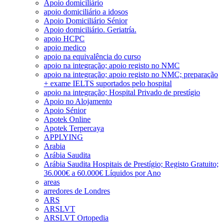
Apoio domiciliário
apoio domiciliário a idosos
Apoio Domiciliário Sénior
Apoio domiciliário. Geriatría.
apoio HCPC
apoio medico
apoio na equivalência do curso
apoio na integração; apoio registo no NMC
apoio na integração; apoio registo no NMC; preparação
+ exame IELTS suportados pelo hospital
apoio na integração; Hospital Privado de prestígio
Apoio no Alojamento
Apoio Sénior
Apotek Online
Apotek Terpercaya
APPLYING
Arabia
Arábia Saudita
Arábia Saudita Hospitais de Prestígio; Registo Gratuito;
36.000€ a 60.000€ Líquidos por Ano
areas
arredores de Londres
ARS
ARSLVT
ARSLVT Ortopedia