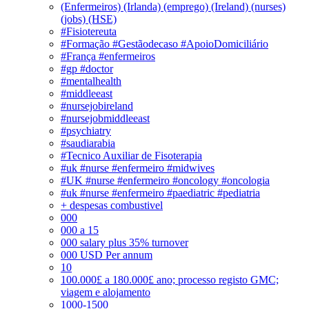
(Enfermeiros) (Irlanda) (emprego) (Ireland) (nurses)
(jobs) (HSE)
#Fisiotereuta
#Formação #Gestãodecaso #ApoioDomiciliário
#França #enfermeiros
#gp #doctor
#mentalhealth
#middleeast
#nursejobireland
#nursejobmiddleeast
#psychiatry
#saudiarabia
#Tecnico Auxiliar de Fisoterapia
#uk #nurse #enfermeiro #midwives
#UK #nurse #enfermeiro #oncology #oncologia
#uk #nurse #enfermeiro #paediatric #pediatria
+ despesas combustivel
000
000 a 15
000 salary plus 35% turnover
000 USD Per annum
10
100.000£ a 180.000£ ano; processo registo GMC;
viagem e alojamento
1000-1500