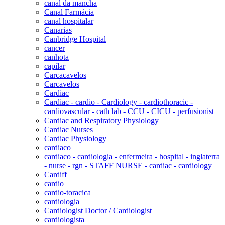
canal da mancha
Canal Farmácia
canal hospitalar
Canarias
Canbridge Hospital
cancer
canhota
capilar
Carcacavelos
Carcavelos
Cardiac
Cardiac - cardio - Cardiology - cardiothoracic -
cardiovascular - cath lab - CCU - CICU - perfusionist
Cardiac and Respiratory Physiology
Cardiac Nurses
Cardiac Physiology
cardiaco
cardiaco - cardiologia - enfermeira - hospital - inglaterra
- nurse - rgn - STAFF NURSE - cardiac - cardiology
Cardiff
cardio
cardio-toracica
cardiologia
Cardiologist Doctor / Cardiologist
cardiologista