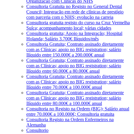
Organização com Clínicas do NHS
Consultoria Gratuita no Registo no General Dental
Council; Integração em rede de clínicas de prestígio
com parceria com o NHS; evolução na carreia
Consultoria gratuita registo do curso na Cruz Vermelha
Suíça; acompanhamento local; várias cidades
Consultoria gratuita; Apoio na Integração; Hospital
Holanda; Salário 3.700€ Ilíquidos/mês
Consultoria Gratuita; Contrato assinado diretamente
com as Clínicas; apoio no BIG registration; salário
Ilíquido entre 150.000€ a 200.000€ anual
Consultoria Gratuita; Contrato assinado diretamente
com as Clínicas; apoio no BIG registration; salário
Ilíquido entre 60.000€ a 80.000€ anual
Consultoria Gratuita; Contrato assinado diretamente
com as Clínicas; apoio no BIG registration; salário
Ilíquido entre 70.000€ a 100.000€ anual
Consultoria Gratuita; Contrato assinado diretamente
com as Clínicas; apoio no BIG registration; salário
Ilíquido entre 80.000€ a 100.000€ anual
Consultoria no Registo na Ordem (BIG); Salário anual
entre 70.000€ a 100.000€; Consultoria gratuita
Consultoria Registo na Ordem Enfermeiros na
Alemanha
Consultorio