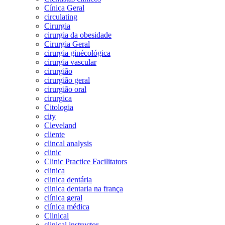
Cínica Geral
circulating
Cirurgia
cirurgia da obesidade
Cirurgia Geral
cirurgia ginécológica
cirurgia vascular
cirurgião
cirurgião geral
cirurgião oral
cirurgica
Citologia
city
Cleveland
cliente
clincal analysis
clinic
Clinic Practice Facilitators
clinica
clinica dentária
clinica dentaria na frança
clínica geral
clínica médica
Clinical
clinical instructor