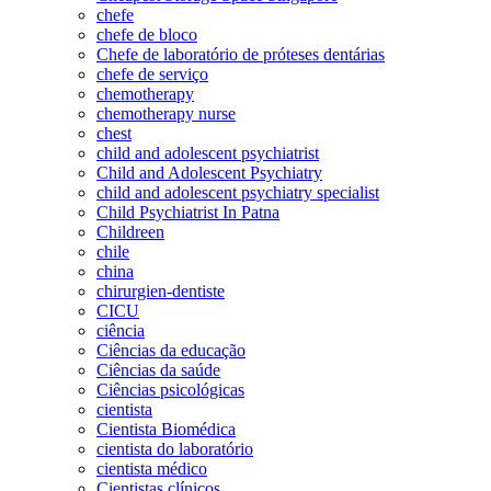
chefe
chefe de bloco
Chefe de laboratório de próteses dentárias
chefe de serviço
chemotherapy
chemotherapy nurse
chest
child and adolescent psychiatrist
Child and Adolescent Psychiatry
child and adolescent psychiatry specialist
Child Psychiatrist In Patna
Childreen
chile
china
chirurgien-dentiste
CICU
ciência
Ciências da educação
Ciências da saúde
Ciências psicológicas
cientista
Cientista Biomédica
cientista do laboratório
cientista médico
Cientistas clínicos