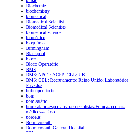
bilbao
Biochemie
biochemistry
biomedical
Biomedical Scientist
Biomedical Scientists
biomedical-science
biomédico
bioquímica
Birmingham
Blackpool
bloco
Bloco Operatório
BMS
BMS; APCT; ACSP; CBL; UK
BMS; CBL; Recrutamento; Reino Unido; Laboratórios
Privados
bolo operatório
bom
bom salário
bom salário-especialista-especialistas-França-médico-
médicos-salário
bordeus
Bournemouth
Bournemouth General Hospital