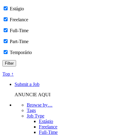
Estágio
Freelance
Full-Time
Part-Time
Temporário
Top ↑
Submit a Job
ANUNCIE AQUI
Browse by…
Tags
Job Type
Estágio
Freelance
Full-Time