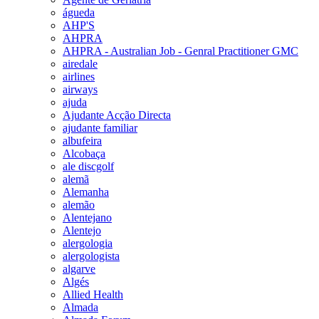
águeda
AHP'S
AHPRA
AHPRA - Australian Job - Genral Practitioner GMC
airedale
airlines
airways
ajuda
Ajudante Acção Directa
ajudante familiar
albufeira
Alcobaça
ale discgolf
alemã
Alemanha
alemão
Alentejano
Alentejo
alergologia
alergologista
algarve
Algés
Allied Health
Almada