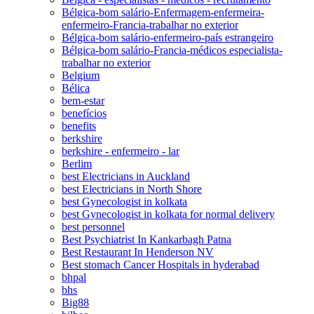
Bélgica-bom salário-Enfermagem-enfermeira-
enfermeiro-Francia-trabalhar no exterior
Bélgica-bom salário-enfermeiro-país estrangeiro
Bélgica-bom salário-Francia-médicos especialista-
trabalhar no exterior
Belgium
Bélica
bem-estar
benefícios
benefits
berkshire
berkshire - enfermeiro - lar
Berlim
best Electricians in Auckland
best Electricians in North Shore
best Gynecologist in kolkata
best Gynecologist in kolkata for normal delivery
best personnel
Best Psychiatrist In Kankarbagh Patna
Best Restaurant In Henderson NV
Best stomach Cancer Hospitals in hyderabad
bhpal
bhs
Big88