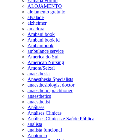
Almada Forum
ALOJAMENTO
alojamento gratuito
alvalade
alzheimer
amadora
Ambani book
Ambani book id
Ambanibook
ambulance service
America do Sul
American Nursing
Amora/Seixal
anaesthesia
Anaesthesia Specialists
anaesthesiologist doctor
anaesthetic practitioner
anaesthetics
anaesthetist
Análises
Análises Clínicas
Análises Clinicas e Saúde Pública
analista
analista funcional
Anatomia