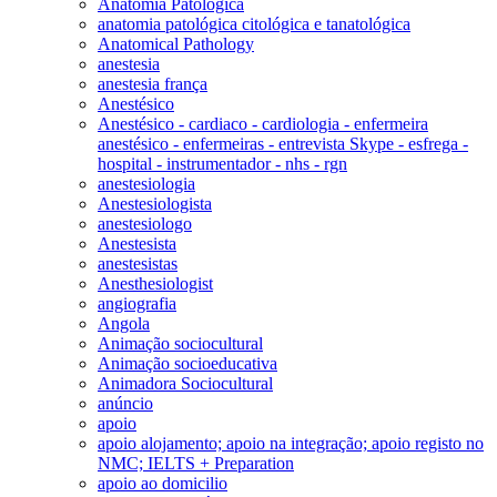
Anatomia Patológica
anatomia patológica citológica e tanatológica
Anatomical Pathology
anestesia
anestesia frança
Anestésico
Anestésico - cardiaco - cardiologia - enfermeira
anestésico - enfermeiras - entrevista Skype - esfrega -
hospital - instrumentador - nhs - rgn
anestesiologia
Anestesiologista
anestesiologo
Anestesista
anestesistas
Anesthesiologist
angiografia
Angola
Animação sociocultural
Animação socioeducativa
Animadora Sociocultural
anúncio
apoio
apoio alojamento; apoio na integração; apoio registo no
NMC; IELTS + Preparation
apoio ao domicilio