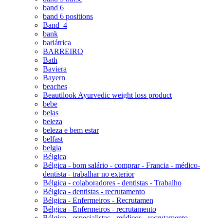
band 6
band 6 positions
Band_4
bank
bariátrica
BARREIRO
Bath
Baviera
Bayern
beaches
Beautilook Ayurvedic weight loss product
bebe
belas
beleza
beleza e bem estar
belfast
belgia
Bélgica
Bélgica - bom salário - comprar - Francia - médico-
dentista - trabalhar no exterior
Bélgica - colaboradores - dentistas - Trabalho
Bélgica - dentistas - recrutamento
Bélgica - Enfermeiros - Recrutamen
Bélgica - Enfermeiros - recrutamento
Bélgica - especialistas - médicos - recrutamento