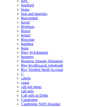
BPL
bradford
braga
bras and lingeries
Bravemind
brexit
Brighton
Brisol
bristol
Bruxelas
building
bupa
Bury St.Edmunds
business
Business Storage Singapore
Buy levofloxacin wholesale
Buy Verified Skrill Account
C
cabelo
cagas
call girl ajmer
call girls
Call girls in Delhi
Cambridge
Cambridge NHS Hospital