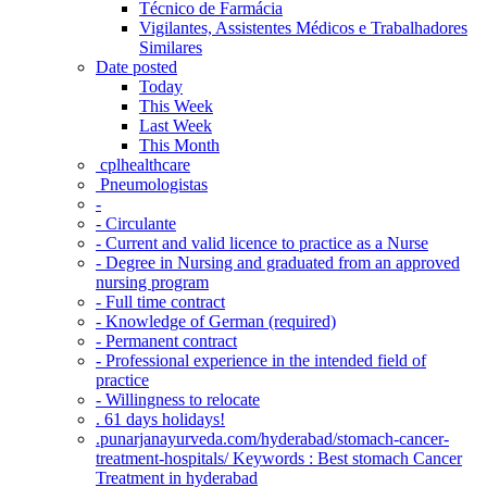
Técnico de Farmácia
Vigilantes, Assistentes Médicos e Trabalhadores
Similares
Date posted
Today
This Week
Last Week
This Month
‎ cplhealthcare‬
Pneumologistas
-
- Circulante
- Current and valid licence to practice as a Nurse
- Degree in Nursing and graduated from an approved
nursing program
- Full time contract
- Knowledge of German (required)
- Permanent contract
- Professional experience in the intended field of
practice
- Willingness to relocate
. 61 days holidays!
.punarjanayurveda.com/hyderabad/stomach-cancer-
treatment-hospitals/ Keywords : Best stomach Cancer
Treatment in hyderabad