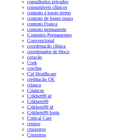
consultorios privados
consumiveis clínicos
contrato a longo termo
contrato de longo prazo
contrato França
contrato permanente
Contratos Permanentes
Convencional
coordenação clínica
coordenador de bloco
coração
Cork
cowhig
Cpl Healthcare
creditação OE
criança
Crianças
Crikbet99 id
Crikbets99
Crikbets99 id
Crikbets99 login
Critical Care
cruises
cruizeiros
Cruzeiros