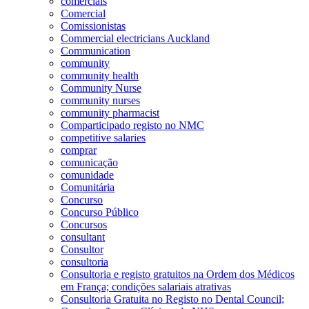
comerciais
Comercial
Comissionistas
Commercial electricians Auckland
Communication
community
community health
Community Nurse
community nurses
community pharmacist
Comparticipado registo no NMC
competitive salaries
comprar
comunicação
comunidade
Comunitária
Concurso
Concurso Público
Concursos
consultant
Consultor
consultoria
Consultoria e registo gratuitos na Ordem dos Médicos
em França; condições salariais atrativas
Consultoria Gratuita no Registo no Dental Council;