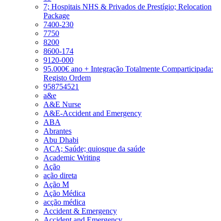
7; Hospitais NHS & Privados de Prestígio; Relocation
Package
7400-230
7750
8200
8600-174
9120-000
95.000€ ano + Integração Totalmente Comparticipada:
Registo Ordem
958754521
a&e
A&E Nurse
A&E-Accident and Emergency
ABA
Abrantes
Abu Dhabi
ACA; Saúde; quiosque da saúde
Academic Writing
Ação
ação direta
Ação M
Ação Médica
acção médica
Accident & Emergency
Accident and Emergency