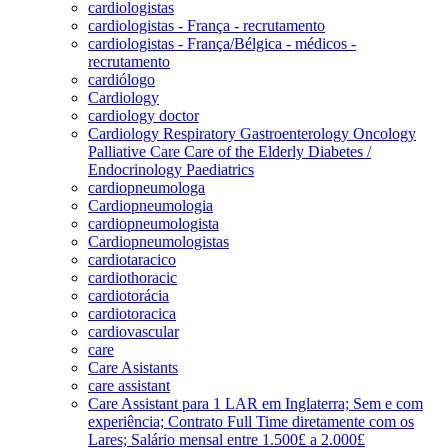
cardiologistas
cardiologistas - França - recrutamento
cardiologistas - França/Bélgica - médicos -
recrutamento
cardiólogo
Cardiology
cardiology doctor
Cardiology Respiratory Gastroenterology Oncology
Palliative Care Care of the Elderly Diabetes /
Endocrinology Paediatrics
cardiopneumologa
Cardiopneumologia
cardiopneumologista
Cardiopneumologistas
cardiotaracico
cardiothoracic
cardiotorácia
cardiotoracica
cardiovascular
care
Care Asistants
care assistant
Care Assistant para 1 LAR em Inglaterra; Sem e com
experiência; Contrato Full Time diretamente com os
Lares; Salário mensal entre 1.500£ a 2.000£