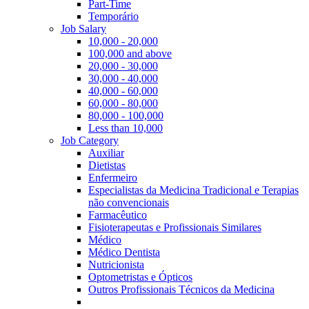
Part-Time
Temporário
Job Salary
10,000 - 20,000
100,000 and above
20,000 - 30,000
30,000 - 40,000
40,000 - 60,000
60,000 - 80,000
80,000 - 100,000
Less than 10,000
Job Category
Auxiliar
Dietistas
Enfermeiro
Especialistas da Medicina Tradicional e Terapias
não convencionais
Farmacêutico
Fisioterapeutas e Profissionais Similares
Médico
Médico Dentista
Nutricionista
Optometristas e Ópticos
Outros Profissionais Técnicos da Medicina