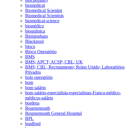
biochemistry
biomedical
Biomedical Scientist
Biomedical Scientists
biomedical-science
biomédico
bioquímica
Birmingham
Blackpool
bloco
Bloco Operatório
BMS
BMS; APCT; ACSP; CBL; UK
BMS; CBL; Recrutamento; Reino Unido; Laboratórios
Privados
bolo operatório
bom
bom salário
bom salário-especialista-especialistas-França-médico-
médicos-salário
bordeus
Bournemouth
Bournemouth General Hospital
BPL
bradford