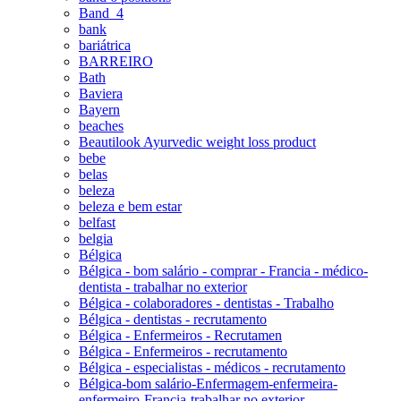
Band_4
bank
bariátrica
BARREIRO
Bath
Baviera
Bayern
beaches
Beautilook Ayurvedic weight loss product
bebe
belas
beleza
beleza e bem estar
belfast
belgia
Bélgica
Bélgica - bom salário - comprar - Francia - médico-
dentista - trabalhar no exterior
Bélgica - colaboradores - dentistas - Trabalho
Bélgica - dentistas - recrutamento
Bélgica - Enfermeiros - Recrutamen
Bélgica - Enfermeiros - recrutamento
Bélgica - especialistas - médicos - recrutamento
Bélgica-bom salário-Enfermagem-enfermeira-
enfermeiro-Francia-trabalhar no exterior