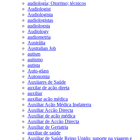
audiologia; Otorrino; técnicos
Audiologist
Audiologista
audiologistas
audiologsta
Audiology
audiometria
Austrália
Australian Job
autism
autismo
autista
Auto-glass
Autonomia
Auxiiares de Saúde
auxilar de ação direta
auxiliar
auxiliar ação médica
Auxiliar Ação Médica Inglaterra
Auxiliar Acção Directa
Auxiliar de ação médica
Auxiliar de Acção Directa
Auxiliar de Geriatria
auxiliar de saúde
Auxiliar de Saúde Reino Unido; suporte na viagem e