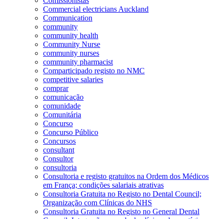
Comissionistas
Commercial electricians Auckland
Communication
community
community health
Community Nurse
community nurses
community pharmacist
Comparticipado registo no NMC
competitive salaries
comprar
comunicação
comunidade
Comunitária
Concurso
Concurso Público
Concursos
consultant
Consultor
consultoria
Consultoria e registo gratuitos na Ordem dos Médicos
em França; condições salariais atrativas
Consultoria Gratuita no Registo no Dental Council;
Organização com Clínicas do NHS
Consultoria Gratuita no Registo no General Dental