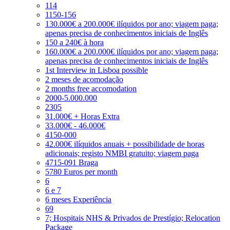
114
1150-156
130.000€ a 200.000€ ilíquidos por ano; viagem paga;
apenas precisa de conhecimentos iniciais de Inglês
150 a 240€ à hora
160.000€ a 200.000€ ilíquidos por ano; viagem paga;
apenas precisa de conhecimentos iniciais de Inglês
1st Interview in Lisboa possible
2 meses de acomodação
2 months free accomodation
2000-5.000.000
2305
31.000€ + Horas Extra
33.000€ - 46.000€
4150-000
42.000€ ilíquidos anuais + possibilidade de horas
adicionais; registo NMBI gratuito; viagem paga
4715-091 Braga
5780 Euros per month
6
6 e 7
6 meses Experiência
69
7; Hospitais NHS & Privados de Prestígio; Relocation
Package