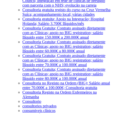
Council; Integração em rede de clínicas de prestígio
com parceria com o NHS; evolução na carreia
Consultoria gratuita registo do curso na Cruz Vermelha
Suíça; acompanhamento local; várias cidades
Consultoria gratuita; Apoio na Integração; Hospital
Holanda; Salário 3.700€ Ilíquidos/mês
Consultoria Gratuita; Contrato assinado diretamente
com as Clínicas; apoio no BIG registration; salário
Ilíquido entre 150.000€ a 200.000€ anual
Consultoria Gratuita; Contrato assinado diretamente
com as Clínicas; apoio no BIG registration; salário
Ilíquido entre 60.000€ a 80.000€ anual
Consultoria Gratuita; Contrato assinado diretamente
com as Clínicas; apoio no BIG registration; salário
Ilíquido entre 70.000€ a 100.000€ anual
Consultoria Gratuita; Contrato assinado diretamente
com as Clínicas; apoio no BIG registration; salário
Ilíquido entre 80.000€ a 100.000€ anual
Consultoria no Registo na Ordem (BIG); Salário anual
entre 70.000€ a 100.000€; Consultoria gratuita
Consultoria Registo na Ordem Enfermeiros na
Alemanha
Consultorio
consultorios privados
consumiveis clínicos