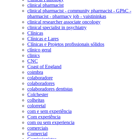
clinical pharmacist
clinical pharmacist - community pharmacist - GPhC -
pharmacist - pharmacy job - vaistininkas
clinical researcher associate oncology
clinical specialist in psychiatry
Clínicas
Clínicas e Lares
Clínicas e Projetos profissionais sólidos
clínico geral
clinics
CNC
Coast of England
coimbra
colaboradore
colaboradores
colaboradores dentistas
Colchester
colheitas
colorretal
com e sem experiência
Com experiência
com ou sem experiencia
comerciais
Comercial