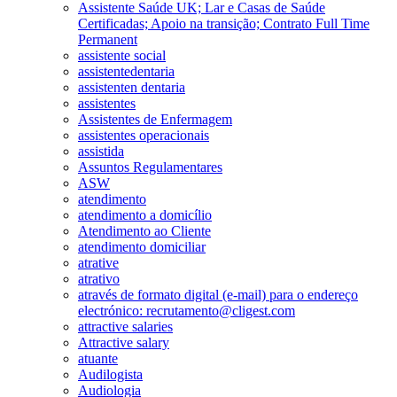
Assistente Saúde UK; Lar e Casas de Saúde
Certificadas; Apoio na transição; Contrato Full Time
Permanent
assistente social
assistentedentaria
assistenten dentaria
assistentes
Assistentes de Enfermagem
assistentes operacionais
assistida
Assuntos Regulamentares
ASW
atendimento
atendimento a domicílio
Atendimento ao Cliente
atendimento domiciliar
atrative
atrativo
através de formato digital (e-mail) para o endereço
electrónico: recrutamento@cligest.com
attractive salaries
Attractive salary
atuante
Audilogista
Audiologia