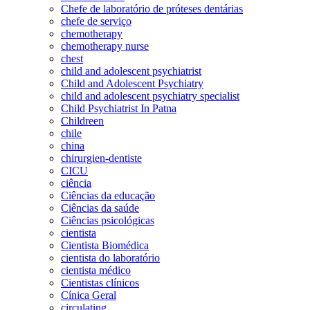
Chefe de laboratório de próteses dentárias
chefe de serviço
chemotherapy
chemotherapy nurse
chest
child and adolescent psychiatrist
Child and Adolescent Psychiatry
child and adolescent psychiatry specialist
Child Psychiatrist In Patna
Childreen
chile
china
chirurgien-dentiste
CICU
ciência
Ciências da educação
Ciências da saúde
Ciências psicológicas
cientista
Cientista Biomédica
cientista do laboratório
cientista médico
Cientistas clínicos
Cínica Geral
circulating