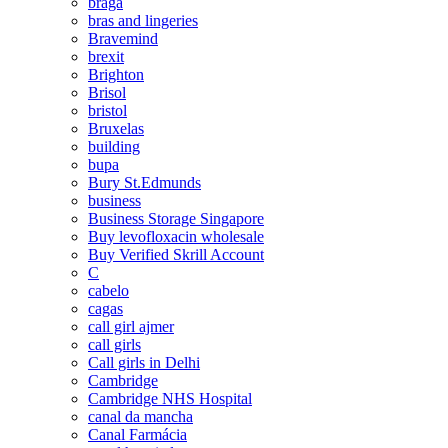
braga
bras and lingeries
Bravemind
brexit
Brighton
Brisol
bristol
Bruxelas
building
bupa
Bury St.Edmunds
business
Business Storage Singapore
Buy levofloxacin wholesale
Buy Verified Skrill Account
C
cabelo
cagas
call girl ajmer
call girls
Call girls in Delhi
Cambridge
Cambridge NHS Hospital
canal da mancha
Canal Farmácia