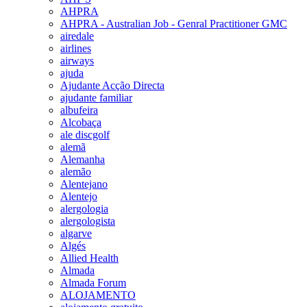
AHPRA
AHPRA - Australian Job - Genral Practitioner GMC
airedale
airlines
airways
ajuda
Ajudante Acção Directa
ajudante familiar
albufeira
Alcobaça
ale discgolf
alemã
Alemanha
alemão
Alentejano
Alentejo
alergologia
alergologista
algarve
Algés
Allied Health
Almada
Almada Forum
ALOJAMENTO