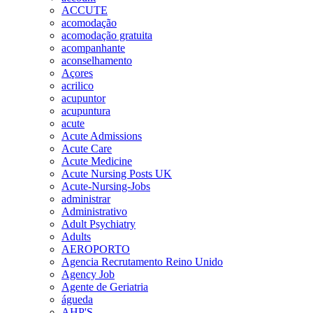
ACCUTE
acomodação
acomodação gratuita
acompanhante
aconselhamento
Açores
acrilico
acupuntor
acupuntura
acute
Acute Admissions
Acute Care
Acute Medicine
Acute Nursing Posts UK
Acute-Nursing-Jobs
administrar
Administrativo
Adult Psychiatry
Adults
AEROPORTO
Agencia Recrutamento Reino Unido
Agency Job
Agente de Geriatria
águeda
AHP'S