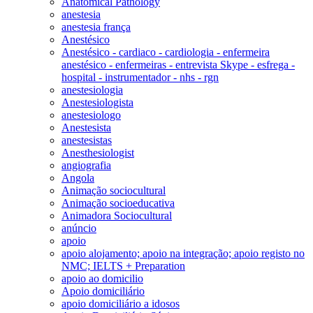
Anatomical Pathology
anestesia
anestesia frança
Anestésico
Anestésico - cardiaco - cardiologia - enfermeira
anestésico - enfermeiras - entrevista Skype - esfrega -
hospital - instrumentador - nhs - rgn
anestesiologia
Anestesiologista
anestesiologo
Anestesista
anestesistas
Anesthesiologist
angiografia
Angola
Animação sociocultural
Animação socioeducativa
Animadora Sociocultural
anúncio
apoio
apoio alojamento; apoio na integração; apoio registo no
NMC; IELTS + Preparation
apoio ao domicilio
Apoio domiciliário
apoio domiciliário a idosos