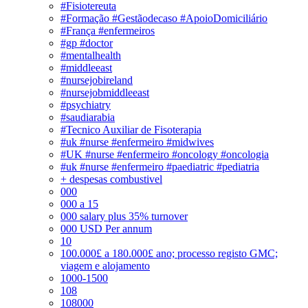
#Fisiotereuta
#Formação #Gestãodecaso #ApoioDomiciliário
#França #enfermeiros
#gp #doctor
#mentalhealth
#middleeast
#nursejobireland
#nursejobmiddleeast
#psychiatry
#saudiarabia
#Tecnico Auxiliar de Fisoterapia
#uk #nurse #enfermeiro #midwives
#UK #nurse #enfermeiro #oncology #oncologia
#uk #nurse #enfermeiro #paediatric #pediatria
+ despesas combustivel
000
000 a 15
000 salary plus 35% turnover
000 USD Per annum
10
100.000£ a 180.000£ ano; processo registo GMC;
viagem e alojamento
1000-1500
108
108000