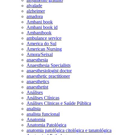
alojamento gratuito
alvalade
alzheimer
amadora
Ambani book
Ambani book id
Ambanibook
ambulance service
America do Sul
American Nursing
Amora/Seixal
anaesthesia
Anaesthesia Specialists
anaesthesiologist doctor
anaesthetic practitioner
anaesthetics
anaesthetist
Análises
Análises Clínicas
Análises Clinicas e Saúde Pública
analista
analista funcional
Anatomia
Anatomia Patológica
anatomia patológica citológica e tanatológica