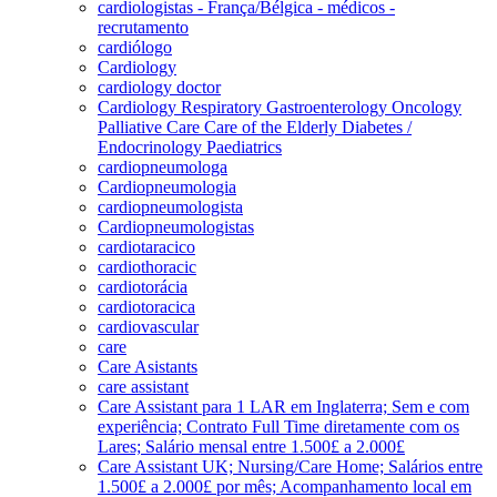
cardiologistas - França/Bélgica - médicos -
recrutamento
cardiólogo
Cardiology
cardiology doctor
Cardiology Respiratory Gastroenterology Oncology
Palliative Care Care of the Elderly Diabetes /
Endocrinology Paediatrics
cardiopneumologa
Cardiopneumologia
cardiopneumologista
Cardiopneumologistas
cardiotaracico
cardiothoracic
cardiotorácia
cardiotoracica
cardiovascular
care
Care Asistants
care assistant
Care Assistant para 1 LAR em Inglaterra; Sem e com
experiência; Contrato Full Time diretamente com os
Lares; Salário mensal entre 1.500£ a 2.000£
Care Assistant UK; Nursing/Care Home; Salários entre
1.500£ a 2.000£ por mês; Acompanhamento local em