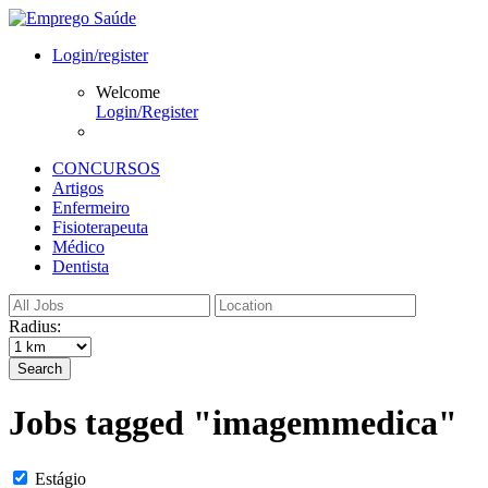
Login/register
Welcome
Login/Register
CONCURSOS
Artigos
Enfermeiro
Fisioterapeuta
Médico
Dentista
Radius:
Search
Jobs tagged "imagemmedica"
Estágio