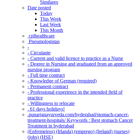
Similares
Date posted
Today
This Week
Last Week
This Month
‎ cplhealthcare‬
Pneumologistas
-
- Circulante
- Current and valid licence to practice as a Nurse
- Degree in Nursing and graduated from an approved
nursing program
- Full time contract
- Knowledge of German (required)
- Permanent contract
- Professional experience in the intended field of
practice
- Willingness to relocate
. 61 days holidays!
.punarjanayurveda.com/hyderabad/stomach-cancer-
treatment-hospitals/ Keywords : Best stomach Cancer
Treatment in hyderabad
(Enfermeiros) (Irlanda) (emprego) (Ireland) (nurses)
(jobs) (HSE)