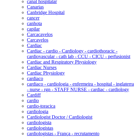
canal hospitalar
Canarias
Canbridge Hospital
cancer
canhota
capilar
Carcacavelos
Carcavelos
Cardiac
Cardiac - cardio - Cardiology - cardiothoracic -
cardiovascular - cath lab - CCU - CICU - perfusionist
Cardiac and Respiratory Physiology
Cardiac Nurses
Cardiac Physiology
cardiaco
cardiaco - cardiologia - enfermeira - hospital - inglaterra
- nurse - rgn - STAFF NURSE - cardiac - cardiology
Cardiff
cardio
cardio-toracica
cardiologia
Cardiologist Doctor / Cardiologist
cardiologista
cardiologistas
cardiologistas - França - recrutamento