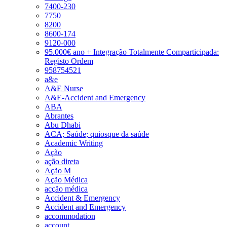
7400-230
7750
8200
8600-174
9120-000
95.000€ ano + Integração Totalmente Comparticipada:
Registo Ordem
958754521
a&e
A&E Nurse
A&E-Accident and Emergency
ABA
Abrantes
Abu Dhabi
ACA; Saúde; quiosque da saúde
Academic Writing
Ação
ação direta
Ação M
Ação Médica
acção médica
Accident & Emergency
Accident and Emergency
accommodation
account