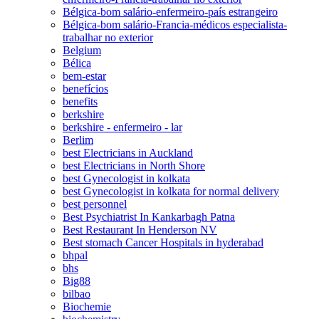
Bélgica-bom salário-enfermeiro-país estrangeiro
Bélgica-bom salário-Francia-médicos especialista-
trabalhar no exterior
Belgium
Bélica
bem-estar
benefícios
benefits
berkshire
berkshire - enfermeiro - lar
Berlim
best Electricians in Auckland
best Electricians in North Shore
best Gynecologist in kolkata
best Gynecologist in kolkata for normal delivery
best personnel
Best Psychiatrist In Kankarbagh Patna
Best Restaurant In Henderson NV
Best stomach Cancer Hospitals in hyderabad
bhpal
bhs
Big88
bilbao
Biochemie