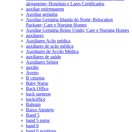
alojamento; Hospitais e Lares Certificados
auxiliar enfermagem
Auxiliar geriatria
Auxiliar Geriatria Irlanda do Norte; Relocation
Package; Care e Nursing Homes
Auxiliar Geriatria Reino Unido; Care e Nursing Homes
auxiliares
Auxiliares Ação médica
auxiliares de ação médica
Auxiliares de Acção Médica
auxiliares de saúde
Auxiliares Sénior
auxilio
Aveiro
B cirurgia
Baby Nurse
Back Office
back surgeon
backoffice
Bahrain
Baixo Alentejo
Band 5
band 5 nurse
band 6
band 6 positions