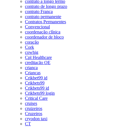
contrato a longo termo
contrato de longo prazo
contrato França
contrato permanente
Contratos Permanentes
Convencional
coordenação clínica
coordenador de bloco
coração
Cork
cowhig
Cpl Healthcare
creditação OE
criança
Crianças
Crikbet99 id
Crikbets99
Crikbets99 id
Crikbets99 login
Critical Care
cruises
cruizeiros
Cruzeiros
cryodon taxi
CT