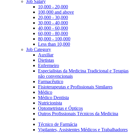
Job Salary
10,000 - 20,000
100,000 and above
20,000 - 30,000
30,000 - 40,000
40,000 - 60,000
60,000 - 80,000
80,000 - 100,000
Less than 10,000
Job Category
Auxiliar
Dietistas
Enfermeiro
Especialistas da Medicina Tradicional e Terapias
não convencionais
Farmacêutico
Fisioterapeutas e Profissionais Similares
Médico
Médico Dentista
Nutricionista
Optometristas e Ópticos
Outros Profissionais Técnicos da Medicina
Técnico de Farmácia
Vigilantes, Assistentes Médicos e Trabalhadores