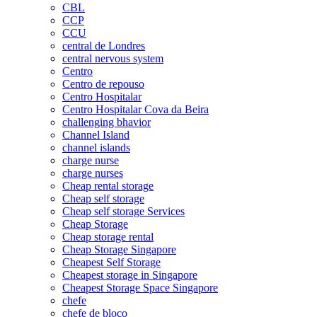
CBL
CCP
CCU
central de Londres
central nervous system
Centro
Centro de repouso
Centro Hospitalar
Centro Hospitalar Cova da Beira
challenging bhavior
Channel Island
channel islands
charge nurse
charge nurses
Cheap rental storage
Cheap self storage
Cheap self storage Services
Cheap Storage
Cheap storage rental
Cheap Storage Singapore
Cheapest Self Storage
Cheapest storage in Singapore
Cheapest Storage Space Singapore
chefe
chefe de bloco