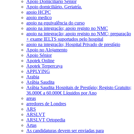
Apoio Domiciliário Sénior
Apoio domiciliário. Geriatría.
apoio HCPC
apoio medico
apoio na equivalência do curso
apoio na integração; apoio registo no NMC
apoio na integração; apoio registo no NMC; preparação
+ exame IELTS suportados pelo hospital
apoio na integração; Hospital Privado de prestígio
Apoio no Alojamento
Apoio Sénior
Apotek Online
Apotek Terpercaya
APPLYING
Arabia
Arábia Saudita
Arábia Saudita Hospitais de Prestígio; Registo Gratuito;
36.000€ a 60.000€ Líquidos por Ano
areas
arredores de Londres
ARS
ARSLVT
ARSLVT Ortopedia
Artas
As candidaturas devem ser enviadas para