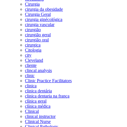
Cirurgia
cirurgia da obesidade
Cirurgia Geral
cirurgia ginécológica
cirurgia vascular
cirurgião
cirurgião geral
cirurgião oral
cirurgica
Citologia
city
Cleveland
cliente
clincal analysis
clinic
Clinic Practice Facilitators
clinica
clinica dentária
clinica dentaria na frança
clínica geral
clínica médica
Clinical
clinical instructor
Clinical Nurse
Clinical Pathology