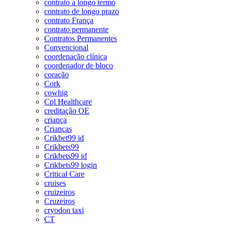
contrato a longo termo
contrato de longo prazo
contrato França
contrato permanente
Contratos Permanentes
Convencional
coordenação clínica
coordenador de bloco
coração
Cork
cowhig
Cpl Healthcare
creditação OE
criança
Crianças
Crikbet99 id
Crikbets99
Crikbets99 id
Crikbets99 login
Critical Care
cruises
cruizeiros
Cruzeiros
cryodon taxi
CT