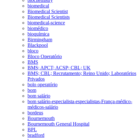
biochemistry
biomedical
Biomedical Scientist
Biomedical Scientists
biomedical-science
biomédico
bioquímica
Birmingham
Blackpool
bloco
Bloco Operatório
BMS
BMS; APCT; ACSP; CBL; UK
BMS; CBL; Recrutamento; Reino Unido; Laboratórios
Privados
bolo operatório
bom
bom salário
bom salário-especialista-especialistas-França-médico-
médicos-salário
bordeus
Bournemouth
Bournemouth General Hospital
BPL
bradford