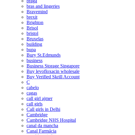
braga
bras and lingeries
Bravemind
brexit
Brighton
Brisol
bristol
Bruxelas
building
bupa
Bury St.Edmunds
business
Business Storage Singapore
Buy levofloxacin wholesale
Buy Verified Skrill Account
C
cabelo
cagas
call girl ajmer
call girls
Call girls in Delhi
Cambridge
Cambridge NHS Hospital
canal da mancha
Canal Farmácia