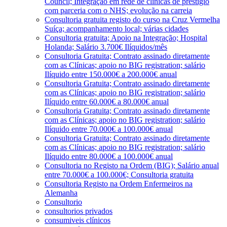
Council; Integração em rede de clínicas de prestígio
com parceria com o NHS; evolução na carreia
Consultoria gratuita registo do curso na Cruz Vermelha
Suíça; acompanhamento local; várias cidades
Consultoria gratuita; Apoio na Integração; Hospital
Holanda; Salário 3.700€ Ilíquidos/mês
Consultoria Gratuita; Contrato assinado diretamente
com as Clínicas; apoio no BIG registration; salário
Ilíquido entre 150.000€ a 200.000€ anual
Consultoria Gratuita; Contrato assinado diretamente
com as Clínicas; apoio no BIG registration; salário
Ilíquido entre 60.000€ a 80.000€ anual
Consultoria Gratuita; Contrato assinado diretamente
com as Clínicas; apoio no BIG registration; salário
Ilíquido entre 70.000€ a 100.000€ anual
Consultoria Gratuita; Contrato assinado diretamente
com as Clínicas; apoio no BIG registration; salário
Ilíquido entre 80.000€ a 100.000€ anual
Consultoria no Registo na Ordem (BIG); Salário anual
entre 70.000€ a 100.000€; Consultoria gratuita
Consultoria Registo na Ordem Enfermeiros na
Alemanha
Consultorio
consultorios privados
consumiveis clínicos