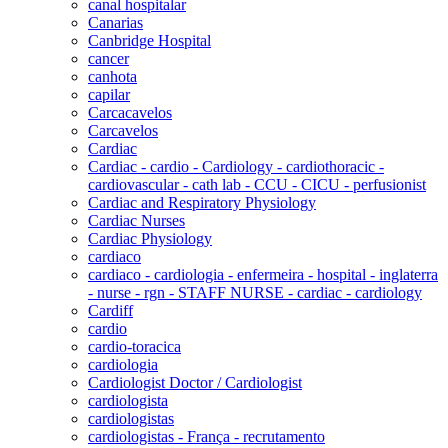
canal hospitalar
Canarias
Canbridge Hospital
cancer
canhota
capilar
Carcacavelos
Carcavelos
Cardiac
Cardiac - cardio - Cardiology - cardiothoracic -
cardiovascular - cath lab - CCU - CICU - perfusionist
Cardiac and Respiratory Physiology
Cardiac Nurses
Cardiac Physiology
cardiaco
cardiaco - cardiologia - enfermeira - hospital - inglaterra
- nurse - rgn - STAFF NURSE - cardiac - cardiology
Cardiff
cardio
cardio-toracica
cardiologia
Cardiologist Doctor / Cardiologist
cardiologista
cardiologistas
cardiologistas - França - recrutamento