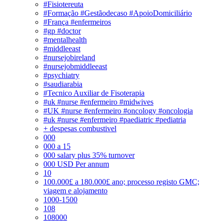
#Fisiotereuta
#Formação #Gestãodecaso #ApoioDomiciliário
#França #enfermeiros
#gp #doctor
#mentalhealth
#middleeast
#nursejobireland
#nursejobmiddleeast
#psychiatry
#saudiarabia
#Tecnico Auxiliar de Fisoterapia
#uk #nurse #enfermeiro #midwives
#UK #nurse #enfermeiro #oncology #oncologia
#uk #nurse #enfermeiro #paediatric #pediatria
+ despesas combustivel
000
000 a 15
000 salary plus 35% turnover
000 USD Per annum
10
100.000£ a 180.000£ ano; processo registo GMC;
viagem e alojamento
1000-1500
108
108000