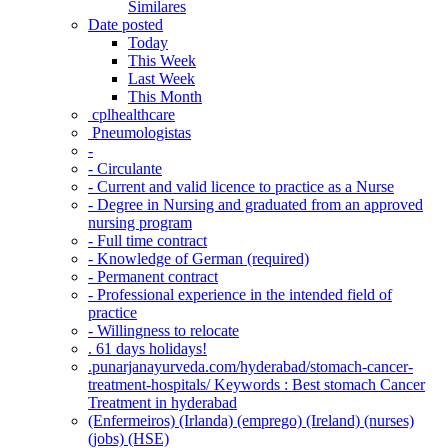
Similares
Date posted
Today
This Week
Last Week
This Month
‎ cplhealthcare‬
Pneumologistas
-
- Circulante
- Current and valid licence to practice as a Nurse
- Degree in Nursing and graduated from an approved
nursing program
- Full time contract
- Knowledge of German (required)
- Permanent contract
- Professional experience in the intended field of
practice
- Willingness to relocate
. 61 days holidays!
.punarjanayurveda.com/hyderabad/stomach-cancer-
treatment-hospitals/ Keywords : Best stomach Cancer
Treatment in hyderabad
(Enfermeiros) (Irlanda) (emprego) (Ireland) (nurses)
(jobs) (HSE)