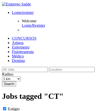
Login/register
Welcome
Login/Register
CONCURSOS
Artigos
Enfermeiro
Fisioterapeuta
Médico
Dentista
Radius:
Search
Jobs tagged "CT"
Estágio