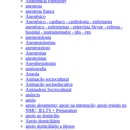
Anatomical Pathology
anestesia
anestesia frança
Anestésico
Anestésico - cardiaco - cardiologia - enfermeira
anestésico - enfermeiras - entrevista Skype - esfrega -
hospital - instrumentador - nhs - rgn
anestesiologia
Anestesiologista
anestesiologo
Anestesista
anestesistas
Anesthesiologist
angiografia
Angola
Animação sociocultural
Animação socioeducativa
Animadora Sociocultural
anúncio
apoio
apoio alojamento; apoio na integração; apoio registo no
NMC; IELTS + Preparation
apoio ao domicilio
Apoio domiciliário
apoio domiciliário a idosos