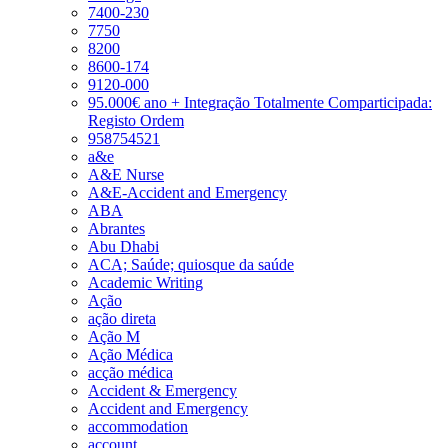
7400-230
7750
8200
8600-174
9120-000
95.000€ ano + Integração Totalmente Comparticipada:
Registo Ordem
958754521
a&e
A&E Nurse
A&E-Accident and Emergency
ABA
Abrantes
Abu Dhabi
ACA; Saúde; quiosque da saúde
Academic Writing
Ação
ação direta
Ação M
Ação Médica
acção médica
Accident & Emergency
Accident and Emergency
accommodation
account