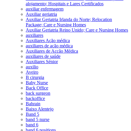
alojamento; Hospitais e Lares Certificados
auxiliar enfermagem
Auxiliar geriatria
Auxiliar Geriatria Irlanda do Norte; Relocation
Package; Care e Nursing Homes
Auxiliar Geriatria Reino Unido; Care e Nursing Homes
auxiliares
Auxiliares Ação médica
auxiliares de ação médica
Auxiliares de Acção Médica
auxiliares de saúde
Auxiliares Sénior
auxilio
Aveiro
B cirurgia
Baby Nurse
Back Office
back surgeon
backoffice
Bahrain
Baixo Alentejo
Band 5
band 5 nurse
band 6
band 6 positions