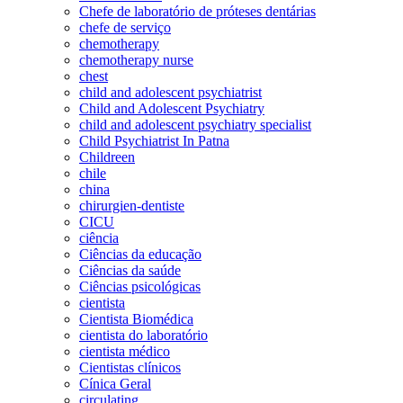
Chefe de laboratório de próteses dentárias
chefe de serviço
chemotherapy
chemotherapy nurse
chest
child and adolescent psychiatrist
Child and Adolescent Psychiatry
child and adolescent psychiatry specialist
Child Psychiatrist In Patna
Childreen
chile
china
chirurgien-dentiste
CICU
ciência
Ciências da educação
Ciências da saúde
Ciências psicológicas
cientista
Cientista Biomédica
cientista do laboratório
cientista médico
Cientistas clínicos
Cínica Geral
circulating