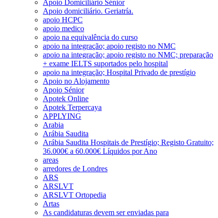
Apoio Domiciliário Sénior
Apoio domiciliário. Geriatría.
apoio HCPC
apoio medico
apoio na equivalência do curso
apoio na integração; apoio registo no NMC
apoio na integração; apoio registo no NMC; preparação
+ exame IELTS suportados pelo hospital
apoio na integração; Hospital Privado de prestígio
Apoio no Alojamento
Apoio Sénior
Apotek Online
Apotek Terpercaya
APPLYING
Arabia
Arábia Saudita
Arábia Saudita Hospitais de Prestígio; Registo Gratuito;
36.000€ a 60.000€ Líquidos por Ano
areas
arredores de Londres
ARS
ARSLVT
ARSLVT Ortopedia
Artas
As candidaturas devem ser enviadas para