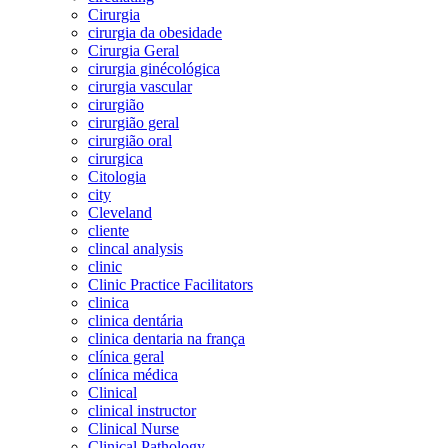
Cirurgia
cirurgia da obesidade
Cirurgia Geral
cirurgia ginécológica
cirurgia vascular
cirurgião
cirurgião geral
cirurgião oral
cirurgica
Citologia
city
Cleveland
cliente
clincal analysis
clinic
Clinic Practice Facilitators
clinica
clinica dentária
clinica dentaria na frança
clínica geral
clínica médica
Clinical
clinical instructor
Clinical Nurse
Clinical Pathology