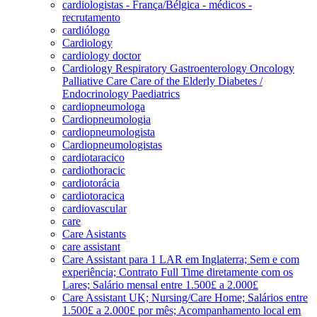
cardiologistas - França/Bélgica - médicos -
recrutamento
cardiólogo
Cardiology
cardiology doctor
Cardiology Respiratory Gastroenterology Oncology
Palliative Care Care of the Elderly Diabetes /
Endocrinology Paediatrics
cardiopneumologa
Cardiopneumologia
cardiopneumologista
Cardiopneumologistas
cardiotaracico
cardiothoracic
cardiotorácia
cardiotoracica
cardiovascular
care
Care Asistants
care assistant
Care Assistant para 1 LAR em Inglaterra; Sem e com
experiência; Contrato Full Time diretamente com os
Lares; Salário mensal entre 1.500£ a 2.000£
Care Assistant UK; Nursing/Care Home; Salários entre
1.500£ a 2.000£ por mês; Acompanhamento local em