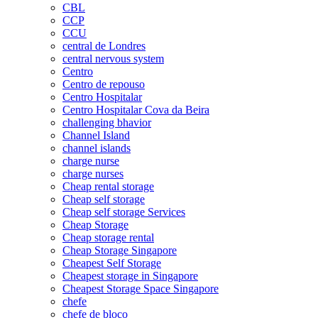
CBL
CCP
CCU
central de Londres
central nervous system
Centro
Centro de repouso
Centro Hospitalar
Centro Hospitalar Cova da Beira
challenging bhavior
Channel Island
channel islands
charge nurse
charge nurses
Cheap rental storage
Cheap self storage
Cheap self storage Services
Cheap Storage
Cheap storage rental
Cheap Storage Singapore
Cheapest Self Storage
Cheapest storage in Singapore
Cheapest Storage Space Singapore
chefe
chefe de bloco