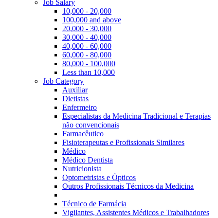
Job Salary
10,000 - 20,000
100,000 and above
20,000 - 30,000
30,000 - 40,000
40,000 - 60,000
60,000 - 80,000
80,000 - 100,000
Less than 10,000
Job Category
Auxiliar
Dietistas
Enfermeiro
Especialistas da Medicina Tradicional e Terapias
não convencionais
Farmacêutico
Fisioterapeutas e Profissionais Similares
Médico
Médico Dentista
Nutricionista
Optometristas e Ópticos
Outros Profissionais Técnicos da Medicina
Técnico de Farmácia
Vigilantes, Assistentes Médicos e Trabalhadores