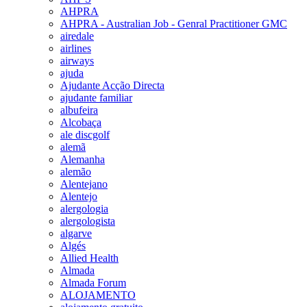
AHPRA
AHPRA - Australian Job - Genral Practitioner GMC
airedale
airlines
airways
ajuda
Ajudante Acção Directa
ajudante familiar
albufeira
Alcobaça
ale discgolf
alemã
Alemanha
alemão
Alentejano
Alentejo
alergologia
alergologista
algarve
Algés
Allied Health
Almada
Almada Forum
ALOJAMENTO