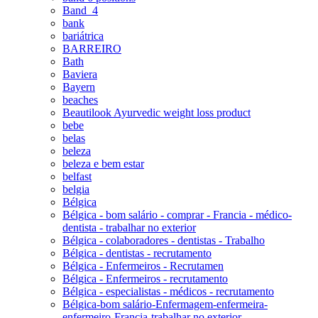
Band_4
bank
bariátrica
BARREIRO
Bath
Baviera
Bayern
beaches
Beautilook Ayurvedic weight loss product
bebe
belas
beleza
beleza e bem estar
belfast
belgia
Bélgica
Bélgica - bom salário - comprar - Francia - médico-
dentista - trabalhar no exterior
Bélgica - colaboradores - dentistas - Trabalho
Bélgica - dentistas - recrutamento
Bélgica - Enfermeiros - Recrutamen
Bélgica - Enfermeiros - recrutamento
Bélgica - especialistas - médicos - recrutamento
Bélgica-bom salário-Enfermagem-enfermeira-
enfermeiro-Francia-trabalhar no exterior