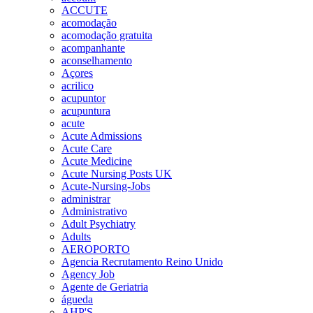
ACCUTE
acomodação
acomodação gratuita
acompanhante
aconselhamento
Açores
acrilico
acupuntor
acupuntura
acute
Acute Admissions
Acute Care
Acute Medicine
Acute Nursing Posts UK
Acute-Nursing-Jobs
administrar
Administrativo
Adult Psychiatry
Adults
AEROPORTO
Agencia Recrutamento Reino Unido
Agency Job
Agente de Geriatria
águeda
AHP'S