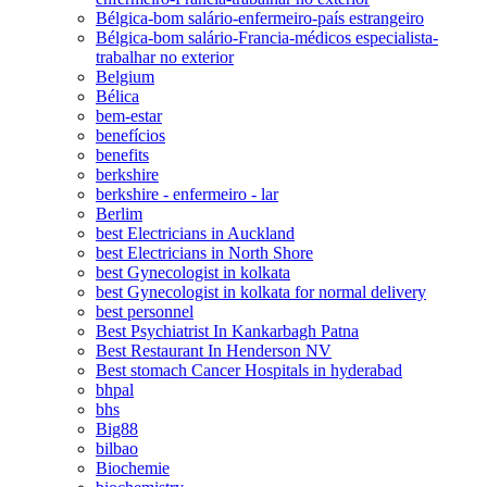
Bélgica-bom salário-enfermeiro-país estrangeiro
Bélgica-bom salário-Francia-médicos especialista-
trabalhar no exterior
Belgium
Bélica
bem-estar
benefícios
benefits
berkshire
berkshire - enfermeiro - lar
Berlim
best Electricians in Auckland
best Electricians in North Shore
best Gynecologist in kolkata
best Gynecologist in kolkata for normal delivery
best personnel
Best Psychiatrist In Kankarbagh Patna
Best Restaurant In Henderson NV
Best stomach Cancer Hospitals in hyderabad
bhpal
bhs
Big88
bilbao
Biochemie