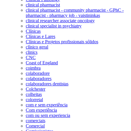
clinical pharmacist
clinical pharmacist - community pharmacist - GPhC -
pharmacist - pharmacy job - vaistininkas
clinical researcher associate oncology
clinical specialist in psychiatry
Clínicas
Clínicas e Lares
Clínicas e Projetos profissionais sólidos
clínico geral
clinics
CNC
Coast of England
coimbra
colaboradore
colaboradores
colaboradores dentistas
Colchester
colheitas
colorretal
com e sem experiência
Com experiência
com ou sem experiencia
comerciais
Comercial