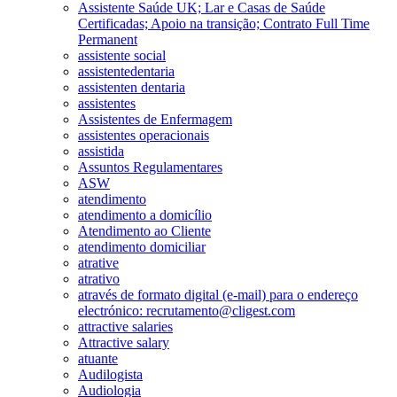
Assistente Saúde UK; Lar e Casas de Saúde
Certificadas; Apoio na transição; Contrato Full Time
Permanent
assistente social
assistentedentaria
assistenten dentaria
assistentes
Assistentes de Enfermagem
assistentes operacionais
assistida
Assuntos Regulamentares
ASW
atendimento
atendimento a domicílio
Atendimento ao Cliente
atendimento domiciliar
atrative
atrativo
através de formato digital (e-mail) para o endereço
electrónico: recrutamento@cligest.com
attractive salaries
Attractive salary
atuante
Audilogista
Audiologia