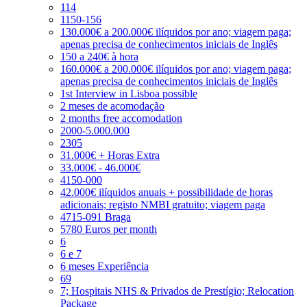
114
1150-156
130.000€ a 200.000€ ilíquidos por ano; viagem paga;
apenas precisa de conhecimentos iniciais de Inglês
150 a 240€ à hora
160.000€ a 200.000€ ilíquidos por ano; viagem paga;
apenas precisa de conhecimentos iniciais de Inglês
1st Interview in Lisboa possible
2 meses de acomodação
2 months free accomodation
2000-5.000.000
2305
31.000€ + Horas Extra
33.000€ - 46.000€
4150-000
42.000€ ilíquidos anuais + possibilidade de horas
adicionais; registo NMBI gratuito; viagem paga
4715-091 Braga
5780 Euros per month
6
6 e 7
6 meses Experiência
69
7; Hospitais NHS & Privados de Prestígio; Relocation
Package