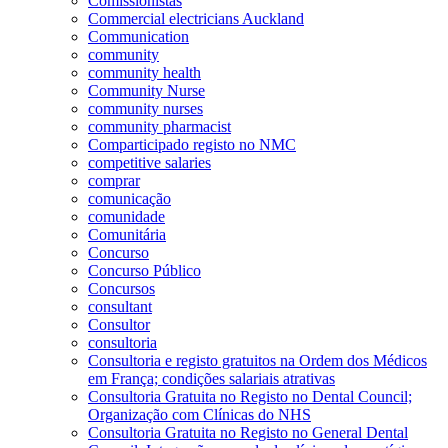
Comissionistas
Commercial electricians Auckland
Communication
community
community health
Community Nurse
community nurses
community pharmacist
Comparticipado registo no NMC
competitive salaries
comprar
comunicação
comunidade
Comunitária
Concurso
Concurso Público
Concursos
consultant
Consultor
consultoria
Consultoria e registo gratuitos na Ordem dos Médicos
em França; condições salariais atrativas
Consultoria Gratuita no Registo no Dental Council;
Organização com Clínicas do NHS
Consultoria Gratuita no Registo no General Dental