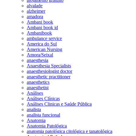
alojamento gratuito
alvalade
alzheimer
amadora
Ambani book
Ambani book id
Ambanibook
ambulance service
America do Sul
American Nursing
Amora/Seixal
anaesthesia
Anaesthesia Specialists
anaesthesiologist doctor
anaesthetic practitioner
anaesthetics
anaesthetist
Análises
Análises Clínicas
Análises Clinicas e Saúde Pública
analista
analista funcional
Anatomia
Anatomia Patológica
anatomia patológica citológica e tanatológica