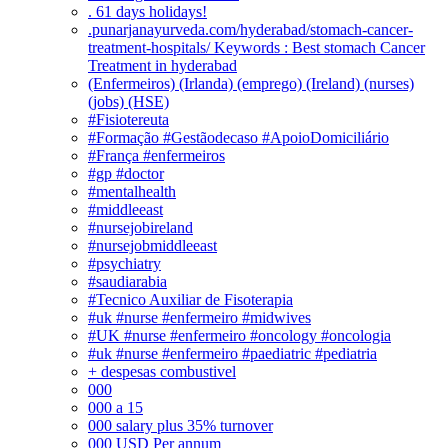
. 61 days holidays!
.punarjanayurveda.com/hyderabad/stomach-cancer-
treatment-hospitals/ Keywords : Best stomach Cancer
Treatment in hyderabad
(Enfermeiros) (Irlanda) (emprego) (Ireland) (nurses)
(jobs) (HSE)
#Fisiotereuta
#Formação #Gestãodecaso #ApoioDomiciliário
#França #enfermeiros
#gp #doctor
#mentalhealth
#middleeast
#nursejobireland
#nursejobmiddleeast
#psychiatry
#saudiarabia
#Tecnico Auxiliar de Fisoterapia
#uk #nurse #enfermeiro #midwives
#UK #nurse #enfermeiro #oncology #oncologia
#uk #nurse #enfermeiro #paediatric #pediatria
+ despesas combustivel
000
000 a 15
000 salary plus 35% turnover
000 USD Per annum