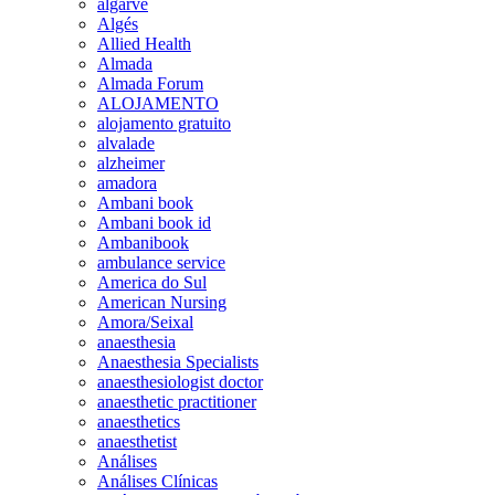
algarve
Algés
Allied Health
Almada
Almada Forum
ALOJAMENTO
alojamento gratuito
alvalade
alzheimer
amadora
Ambani book
Ambani book id
Ambanibook
ambulance service
America do Sul
American Nursing
Amora/Seixal
anaesthesia
Anaesthesia Specialists
anaesthesiologist doctor
anaesthetic practitioner
anaesthetics
anaesthetist
Análises
Análises Clínicas