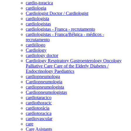
cardio-toracica
cardiologia
Cardiologist Doctor / Cardiologist
cardiologista
cardiologistas
cardiologistas - França - recrutamento
cardiologistas - França/Bélgica - médicos -
recrutamento
cardiólogo
Cardiology
cardiology doctor
Cardiology Respiratory Gastroenterology Oncology
Palliative Care Care of the Elderly Diabetes /
Endocrinology Paediatrics
cardiopneumologa
Cardiopneumologia
cardiopneumologista
Cardiopneumologistas
cardiotaracico
cardiothoracic
cardiotorácia
cardiotoracica
cardiovascular
care
Care Asistants