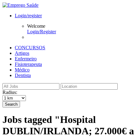
Login/register
Welcome
Login/Register
CONCURSOS
Artigos
Enfermeiro
Fisioterapeuta
Médico
Dentista
Radius:
Search
Jobs tagged "Hospital
DUBLIN/IRLANDA; 27.000€ a