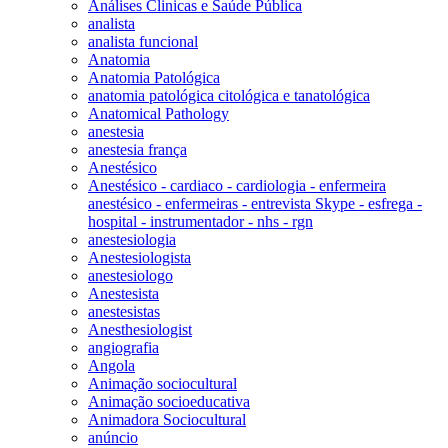
Análises Clinicas e Saúde Pública
analista
analista funcional
Anatomia
Anatomia Patológica
anatomia patológica citológica e tanatológica
Anatomical Pathology
anestesia
anestesia frança
Anestésico
Anestésico - cardiaco - cardiologia - enfermeira
anestésico - enfermeiras - entrevista Skype - esfrega -
hospital - instrumentador - nhs - rgn
anestesiologia
Anestesiologista
anestesiologo
Anestesista
anestesistas
Anesthesiologist
angiografia
Angola
Animação sociocultural
Animação socioeducativa
Animadora Sociocultural
anúncio