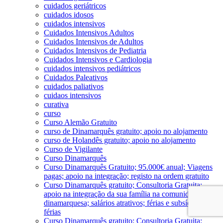
cuidados geriátricos
cuidados idosos
cuidados intensivos
Cuidados Intensivos Adultos
Cuidados Intensivos de Adultos
Cuidados Intensivos de Pediatria
Cuidados Intensivos e Cardiologia
cuidados intensivos pediátricos
Cuidados Paleativos
cuidados paliativos
cuidaos intensivos
curativa
curso
Curso Alemão Gratuito
curso de Dinamarquês gratuito; apoio no alojamento
curso de Holandês gratuito; apoio no alojamento
Curso de Vigilante
Curso Dinamarquês
Curso Dinamarquês Gratuito; 95.000€ anual; Viagens
pagas; apoio na integração; registo na ordem gratuito
Curso Dinamarquês gratuito; Consultoria Gratuita;
apoio na integração da sua família na comunidade
dinamarquesa; salários atrativos; férias e subsído de
férias
Curso Dinamarquês gratuito; Consultoria Gratuita;