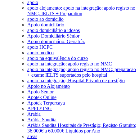
apoio
apoio alojamento; apoio na integração; apoio registo no
NMC; IELTS + Preparation
apoio ao domicilio
Apoio domiciliário
apoio domiciliário a idosos
Apoio Domiciliário Sénior
Apoio domiciliário. Geriatría.
apoio HCPC
apoio medico
apoio na equivalência do curso
apoio na integração; apoio registo no NMC
apoio na integração; apoio registo no NMC; preparação
+ exame IELTS suportados pelo hospital
apoio na integração; Hospital Privado de prestígio
Apoio no Alojamento
Apoio Sénior
Apotek Online
Apotek Terpercaya
APPLYING
Arabia
Arábia Saudita
Arábia Saudita Hospitais de Prestígio; Registo Gratuito;
36.000€ a 60.000€ Líquidos por Ano
areas