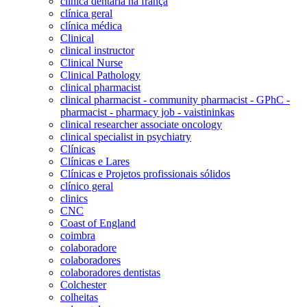
clinica dentaria na frança
clínica geral
clínica médica
Clinical
clinical instructor
Clinical Nurse
Clinical Pathology
clinical pharmacist
clinical pharmacist - community pharmacist - GPhC -
pharmacist - pharmacy job - vaistininkas
clinical researcher associate oncology
clinical specialist in psychiatry
Clínicas
Clínicas e Lares
Clínicas e Projetos profissionais sólidos
clínico geral
clinics
CNC
Coast of England
coimbra
colaboradore
colaboradores
colaboradores dentistas
Colchester
colheitas