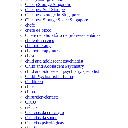
Cheap Storage Singapore
Cheapest Self Storage
Cheapest storage in Singapore
Cheapest Storage Space Singapore
chefe
chefe de bloco
Chefe de laboratório de próteses dentárias
chefe de serviço
chemotherapy
chemotherapy nurse
chest
child and adolescent psychiatrist
Child and Adolescent Psychiatry
child and adolescent psychiatry specialist
Child Psychiatrist In Patna
Childreen
chile
china
chirurgien-dentiste
CICU
ciência
Ciências da educação
Ciências da saúde
Ciências psicológicas
cientista