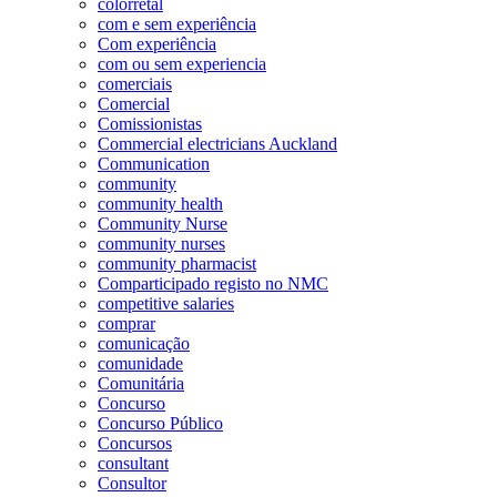
colorretal
com e sem experiência
Com experiência
com ou sem experiencia
comerciais
Comercial
Comissionistas
Commercial electricians Auckland
Communication
community
community health
Community Nurse
community nurses
community pharmacist
Comparticipado registo no NMC
competitive salaries
comprar
comunicação
comunidade
Comunitária
Concurso
Concurso Público
Concursos
consultant
Consultor