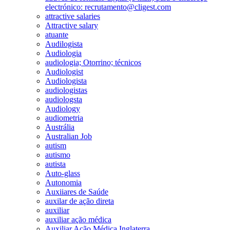
electrónico: recrutamento@cligest.com
attractive salaries
Attractive salary
atuante
Audilogista
Audiologia
audiologia; Otorrino; técnicos
Audiologist
Audiologista
audiologistas
audiologsta
Audiology
audiometria
Austrália
Australian Job
autism
autismo
autista
Auto-glass
Autonomia
Auxiiares de Saúde
auxilar de ação direta
auxiliar
auxiliar ação médica
Auxiliar Ação Médica Inglaterra