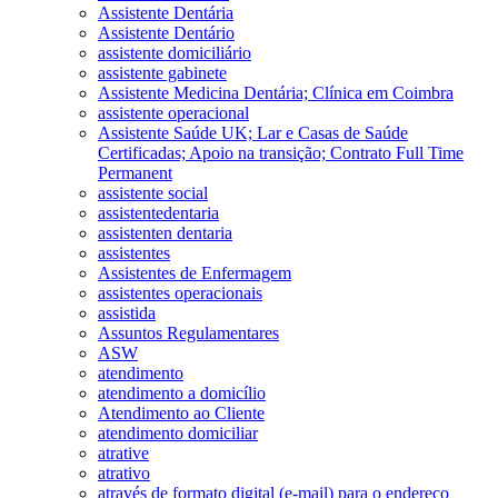
Assistente Dentária
Assistente Dentário
assistente domiciliário
assistente gabinete
Assistente Medicina Dentária; Clínica em Coimbra
assistente operacional
Assistente Saúde UK; Lar e Casas de Saúde
Certificadas; Apoio na transição; Contrato Full Time
Permanent
assistente social
assistentedentaria
assistenten dentaria
assistentes
Assistentes de Enfermagem
assistentes operacionais
assistida
Assuntos Regulamentares
ASW
atendimento
atendimento a domicílio
Atendimento ao Cliente
atendimento domiciliar
atrative
atrativo
através de formato digital (e-mail) para o endereço