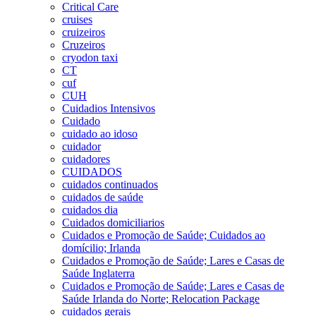
Critical Care
cruises
cruizeiros
Cruzeiros
cryodon taxi
CT
cuf
CUH
Cuidadios Intensivos
Cuidado
cuidado ao idoso
cuidador
cuidadores
CUIDADOS
cuidados continuados
cuidados de saúde
cuidados dia
Cuidados domiciliarios
Cuidados e Promoção de Saúde; Cuidados ao
domícilio; Irlanda
Cuidados e Promoção de Saúde; Lares e Casas de
Saúde Inglaterra
Cuidados e Promoção de Saúde; Lares e Casas de
Saúde Irlanda do Norte; Relocation Package
cuidados gerais