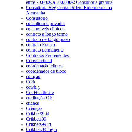
entre 70.000€ a 100.000€; Consultoria gratuita
Consultoria Registo na Ordem Enfermeiros na
Alemanha
Consultorio
consultorios privados
consumiveis clínicos
contrato a longo termo
contrato de longo prazo
contrato França
contrato permanente
Contratos Permanentes
Convencional
coordenação clínica
coordenador de bloco
coração
Cork
cowhig
Cpl Healthcare
creditação OE
criança
Crianças
Crikbet99 id
Crikbets99
Crikbets99 id
Crikbets99 login