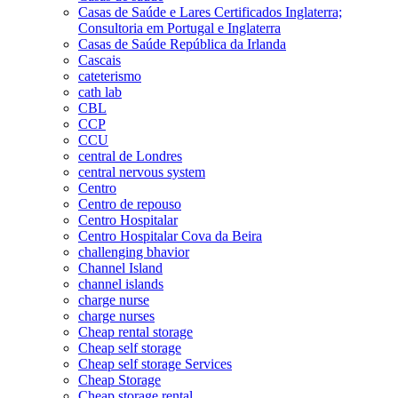
Casas de Saúde e Lares Certificados Inglaterra;
Consultoria em Portugal e Inglaterra
Casas de Saúde República da Irlanda
Cascais
cateterismo
cath lab
CBL
CCP
CCU
central de Londres
central nervous system
Centro
Centro de repouso
Centro Hospitalar
Centro Hospitalar Cova da Beira
challenging bhavior
Channel Island
channel islands
charge nurse
charge nurses
Cheap rental storage
Cheap self storage
Cheap self storage Services
Cheap Storage
Cheap storage rental