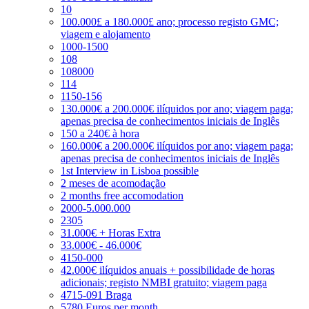
10
100.000£ a 180.000£ ano; processo registo GMC;
viagem e alojamento
1000-1500
108
108000
114
1150-156
130.000€ a 200.000€ ilíquidos por ano; viagem paga;
apenas precisa de conhecimentos iniciais de Inglês
150 a 240€ à hora
160.000€ a 200.000€ ilíquidos por ano; viagem paga;
apenas precisa de conhecimentos iniciais de Inglês
1st Interview in Lisboa possible
2 meses de acomodação
2 months free accomodation
2000-5.000.000
2305
31.000€ + Horas Extra
33.000€ - 46.000€
4150-000
42.000€ ilíquidos anuais + possibilidade de horas
adicionais; registo NMBI gratuito; viagem paga
4715-091 Braga
5780 Euros per month