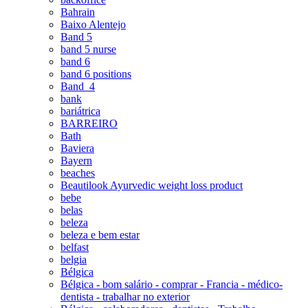
Bahrain
Baixo Alentejo
Band 5
band 5 nurse
band 6
band 6 positions
Band_4
bank
bariátrica
BARREIRO
Bath
Baviera
Bayern
beaches
Beautilook Ayurvedic weight loss product
bebe
belas
beleza
beleza e bem estar
belfast
belgia
Bélgica
Bélgica - bom salário - comprar - Francia - médico-
dentista - trabalhar no exterior