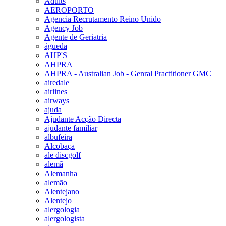
Adults
AEROPORTO
Agencia Recrutamento Reino Unido
Agency Job
Agente de Geriatria
águeda
AHP'S
AHPRA
AHPRA - Australian Job - Genral Practitioner GMC
airedale
airlines
airways
ajuda
Ajudante Acção Directa
ajudante familiar
albufeira
Alcobaça
ale discgolf
alemã
Alemanha
alemão
Alentejano
Alentejo
alergologia
alergologista