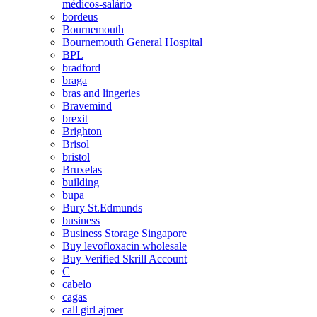
médicos-salário
bordeus
Bournemouth
Bournemouth General Hospital
BPL
bradford
braga
bras and lingeries
Bravemind
brexit
Brighton
Brisol
bristol
Bruxelas
building
bupa
Bury St.Edmunds
business
Business Storage Singapore
Buy levofloxacin wholesale
Buy Verified Skrill Account
C
cabelo
cagas
call girl ajmer