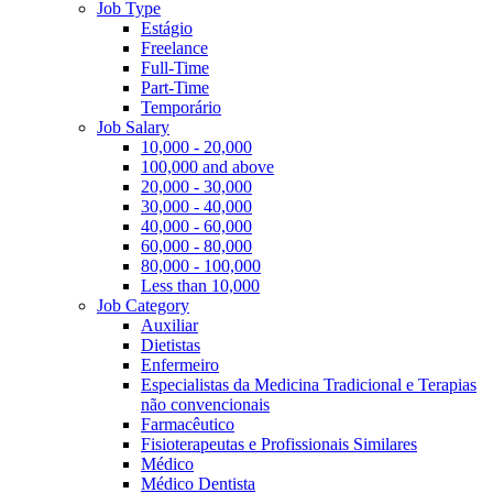
Job Type
Estágio
Freelance
Full-Time
Part-Time
Temporário
Job Salary
10,000 - 20,000
100,000 and above
20,000 - 30,000
30,000 - 40,000
40,000 - 60,000
60,000 - 80,000
80,000 - 100,000
Less than 10,000
Job Category
Auxiliar
Dietistas
Enfermeiro
Especialistas da Medicina Tradicional e Terapias
não convencionais
Farmacêutico
Fisioterapeutas e Profissionais Similares
Médico
Médico Dentista