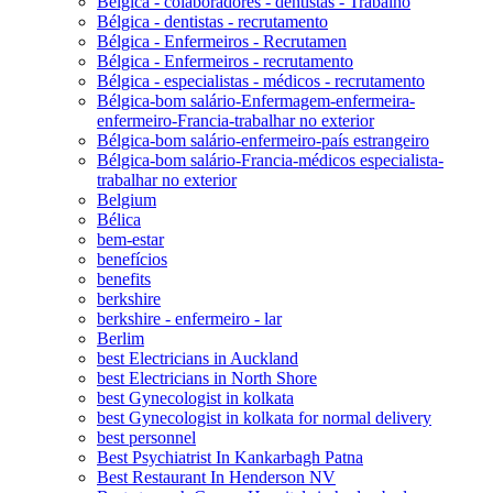
Bélgica - colaboradores - dentistas - Trabalho
Bélgica - dentistas - recrutamento
Bélgica - Enfermeiros - Recrutamen
Bélgica - Enfermeiros - recrutamento
Bélgica - especialistas - médicos - recrutamento
Bélgica-bom salário-Enfermagem-enfermeira-
enfermeiro-Francia-trabalhar no exterior
Bélgica-bom salário-enfermeiro-país estrangeiro
Bélgica-bom salário-Francia-médicos especialista-
trabalhar no exterior
Belgium
Bélica
bem-estar
benefícios
benefits
berkshire
berkshire - enfermeiro - lar
Berlim
best Electricians in Auckland
best Electricians in North Shore
best Gynecologist in kolkata
best Gynecologist in kolkata for normal delivery
best personnel
Best Psychiatrist In Kankarbagh Patna
Best Restaurant In Henderson NV