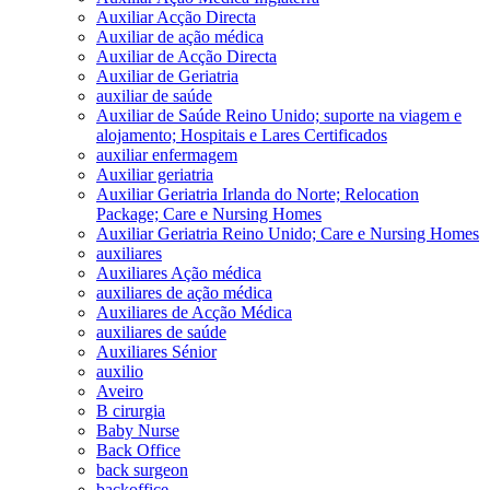
Auxiliar Acção Directa
Auxiliar de ação médica
Auxiliar de Acção Directa
Auxiliar de Geriatria
auxiliar de saúde
Auxiliar de Saúde Reino Unido; suporte na viagem e
alojamento; Hospitais e Lares Certificados
auxiliar enfermagem
Auxiliar geriatria
Auxiliar Geriatria Irlanda do Norte; Relocation
Package; Care e Nursing Homes
Auxiliar Geriatria Reino Unido; Care e Nursing Homes
auxiliares
Auxiliares Ação médica
auxiliares de ação médica
Auxiliares de Acção Médica
auxiliares de saúde
Auxiliares Sénior
auxilio
Aveiro
B cirurgia
Baby Nurse
Back Office
back surgeon
backoffice