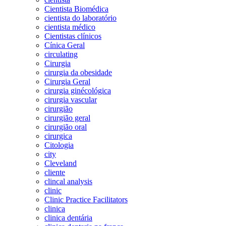
Cientista Biomédica
cientista do laboratório
cientista médico
Cientistas clínicos
Cínica Geral
circulating
Cirurgia
cirurgia da obesidade
Cirurgia Geral
cirurgia ginécológica
cirurgia vascular
cirurgião
cirurgião geral
cirurgião oral
cirurgica
Citologia
city
Cleveland
cliente
clincal analysis
clinic
Clinic Practice Facilitators
clinica
clinica dentária