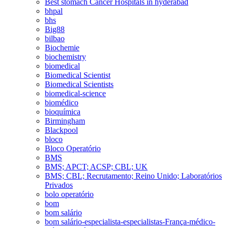
Best stomach Cancer Hospitals in hyderabad
bhpal
bhs
Big88
bilbao
Biochemie
biochemistry
biomedical
Biomedical Scientist
Biomedical Scientists
biomedical-science
biomédico
bioquímica
Birmingham
Blackpool
bloco
Bloco Operatório
BMS
BMS; APCT; ACSP; CBL; UK
BMS; CBL; Recrutamento; Reino Unido; Laboratórios
Privados
bolo operatório
bom
bom salário
bom salário-especialista-especialistas-França-médico-