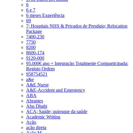
6
6 e 7
6 meses Experiência
69
7; Hospitais NHS & Privados de Prestígio; Relocation
Package
7400-230
7750
8200
8600-174
9120-000
95.000€ ano + Integração Totalmente Comparticipada:
Registo Ordem
958754521
a&e
A&E Nurse
A&E-Accident and Emergency
ABA
Abrantes
Abu Dhabi
ACA; Saúde; quiosque da saúde
Academic Writing
Ação
ação direta
Ação M