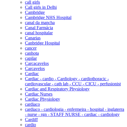
call girls
Call girls in Delhi
Cambridge
Cambridge NHS Hospital
canal da mancha
Canal Farmácia
canal hospitalar
Canarias
Canbridge Hospital
cancer
canhota
capilar
Carcacavelos
Carcavelos
Cardiac
Cardiac - cardio - Cardiology - cardiothoracic -
cardiovascular - cath lab - CCU - CICU - perfusionist
Cardiac and Respiratory Physiology
Cardiac Nurses
Cardiac Physiology
cardiaco
cardiaco - cardiologia - enfermeira - hospital - inglaterra
- nurse - rgn - STAFF NURSE - cardiac - cardiology
Cardiff
cardio