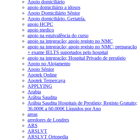
Apoio domiciliário
apoio domiciliário a idosos
Apoio Domiciliário Sénior
Apoio domiciliário. Geriatría.
apoio HCPC
apoio medico
apoio na equivalência do curso
apoio na integração; apoio registo no NMC
apoio na integração; apoio registo no NMC; preparação
+ exame IELTS suportados pelo hospital
apoio na integração; Hospital Privado de prestígio
Apoio no Alojamento
Apoio Sénior
Apotek Online
Apotek Terpercaya
APPLYING
Arabia
Arábia Saudita
Arábia Saudita Hospitais de Prestígio; Registo Gratuito;
36.000€ a 60.000€ Líquidos por Ano
areas
arredores de Londres
ARS
ARSLVT
ARSLVT Ortopedia