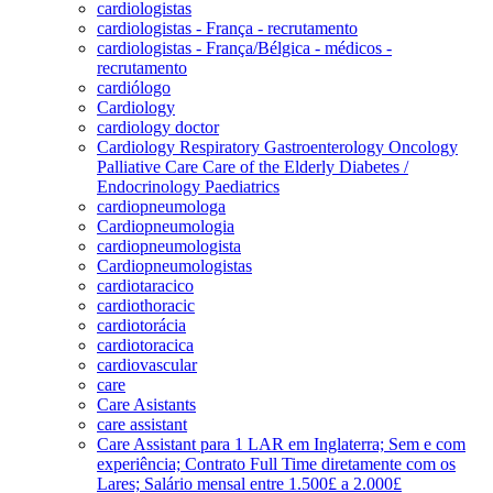
cardiologistas
cardiologistas - França - recrutamento
cardiologistas - França/Bélgica - médicos -
recrutamento
cardiólogo
Cardiology
cardiology doctor
Cardiology Respiratory Gastroenterology Oncology
Palliative Care Care of the Elderly Diabetes /
Endocrinology Paediatrics
cardiopneumologa
Cardiopneumologia
cardiopneumologista
Cardiopneumologistas
cardiotaracico
cardiothoracic
cardiotorácia
cardiotoracica
cardiovascular
care
Care Asistants
care assistant
Care Assistant para 1 LAR em Inglaterra; Sem e com
experiência; Contrato Full Time diretamente com os
Lares; Salário mensal entre 1.500£ a 2.000£