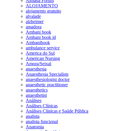
Almada Forum
ALOJAMENTO
alojamento gratuito
alvalade
alzheimer
amadora
Ambani book
Ambani book id
Ambanibook
ambulance service
America do Sul
American Nursing
Amora/Seixal
anaesthesia
Anaesthesia Specialists
anaesthesiologist doctor
anaesthetic practitioner
anaesthetics
anaesthetist
Análises
Análises Clínicas
Análises Clinicas e Saúde Pública
analista
analista funcional
Anatomia