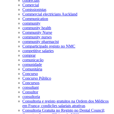
comerciais
Comercial
Comissionistas
Commercial electricians Auckland
Communication
community
community health
Community Nurse
community nurses
community pharmacist
Comparticipado registo no NMC
competitive salaries
comprar
comunicação
comunidade
Comunitária
Concurso
Concurso Público
Concursos
consultant
Consultor
consultoria
Consultoria e registo gratuitos na Ordem dos Médicos
em França; condições salariais atrativas
Consultoria Gratuita no Registo no Dental Council;