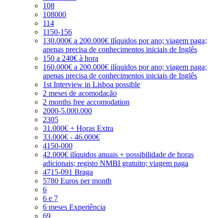
108
108000
114
1150-156
130.000€ a 200.000€ ilíquidos por ano; viagem paga;
apenas precisa de conhecimentos iniciais de Inglês
150 a 240€ à hora
160.000€ a 200.000€ ilíquidos por ano; viagem paga;
apenas precisa de conhecimentos iniciais de Inglês
1st Interview in Lisboa possible
2 meses de acomodação
2 months free accomodation
2000-5.000.000
2305
31.000€ + Horas Extra
33.000€ - 46.000€
4150-000
42.000€ ilíquidos anuais + possibilidade de horas
adicionais; registo NMBI gratuito; viagem paga
4715-091 Braga
5780 Euros per month
6
6 e 7
6 meses Experiência
69