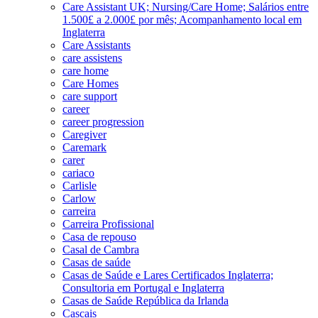
Care Assistant UK; Nursing/Care Home; Salários entre
1.500£ a 2.000£ por mês; Acompanhamento local em
Inglaterra
Care Assistants
care assistens
care home
Care Homes
care support
career
career progression
Caregiver
Caremark
carer
cariaco
Carlisle
Carlow
carreira
Carreira Profissional
Casa de repouso
Casal de Cambra
Casas de saúde
Casas de Saúde e Lares Certificados Inglaterra;
Consultoria em Portugal e Inglaterra
Casas de Saúde República da Irlanda
Cascais