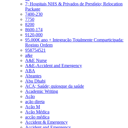
7; Hospitais NHS & Privados de Prestígio; Relocation
Package
7400-230
7750
8200
8600-174
9120-000
95.000€ ano + Integração Totalmente Comparticipada:
Registo Ordem
958754521
a&e
A&E Nurse
A&E-Accident and Emergency
ABA
Abrantes
Abu Dhabi
ACA; Saúde; quiosque da saúde
Academic Writing
Ação
ação direta
Ação M
Ação Médica
acção médica
Accident & Emergency
Accident and Emergency