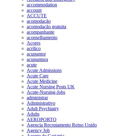
accommodation
account
ACCUTE
acomodação
acomodação gratuita
acompanhante
aconselhamento
Açores
acrilico
acupuntor
acupuntura
acute
Acute Admissions
Acute Care
Acute Medicine
Acute Nursing Posts UK
Acute-Nursing-Jobs
administrar
Administrativo
Adult Psychiatry
Adults
AEROPORTO
Agencia Recrutamento Reino Unido
Agency Job
Agente de Geriatria