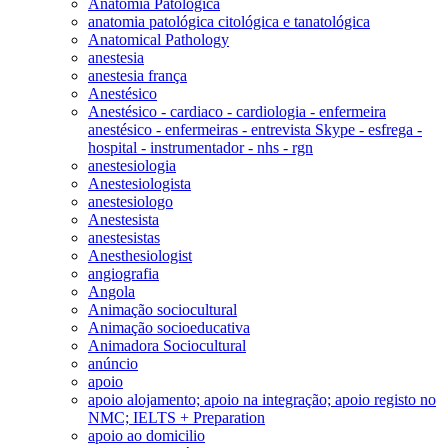
Anatomia Patológica
anatomia patológica citológica e tanatológica
Anatomical Pathology
anestesia
anestesia frança
Anestésico
Anestésico - cardiaco - cardiologia - enfermeira
anestésico - enfermeiras - entrevista Skype - esfrega -
hospital - instrumentador - nhs - rgn
anestesiologia
Anestesiologista
anestesiologo
Anestesista
anestesistas
Anesthesiologist
angiografia
Angola
Animação sociocultural
Animação socioeducativa
Animadora Sociocultural
anúncio
apoio
apoio alojamento; apoio na integração; apoio registo no
NMC; IELTS + Preparation
apoio ao domicilio