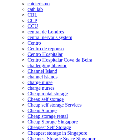
cateterismo
cath lab
CBL
CCP
CCU
central de Londres
central nervous system
Centro
Centro de repouso
Centro Hospitalar
Centro Hospitalar Cova da Beira
challenging bhavior
Channel Island
channel islands
charge nurse
charge nurses
Cheap rental storage
Cheap self storage
Cheap self storage Services
Cheap Storage
Cheap storage rental
Cheap Storage Singapore
Cheapest Self Storage
Cheapest storage in Singapore
Cheapest Storage Space Singapore