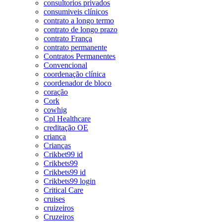
consultorios privados
consumiveis clínicos
contrato a longo termo
contrato de longo prazo
contrato França
contrato permanente
Contratos Permanentes
Convencional
coordenação clínica
coordenador de bloco
coração
Cork
cowhig
Cpl Healthcare
creditação OE
criança
Crianças
Crikbet99 id
Crikbets99
Crikbets99 id
Crikbets99 login
Critical Care
cruises
cruizeiros
Cruzeiros