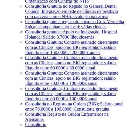
Organização com Clínicas do NHS
Consultoria Gratuita no Registo no General Dental
Council; Integração em rede de clínicas de prestígio
com parceria com o NHS; evolução na carreia
Consultoria gratuita registo do curso na Cruz Vermelha
Suíça; acompanhamento local; várias cidades
Consultoria gratuita; Apoio na Integração; Hospital
Holanda; Salário 3.700€ Ilíquidos/mês
Consultoria Gratuita; Contrato assinado diretamente
com as Clínicas; apoio no BIG registration; salário
Ilíquido entre 150.000€ a 200.000€ anual
Consultoria Gratuita; Contrato assinado diretamente
com as Clínicas; apoio no BIG registration; salário
Ilíquido entre 60.000€ a 80.000€ anual
Consultoria Gratuita; Contrato assinado diretamente
com as Clínicas; apoio no BIG registration; salário
Ilíquido entre 70.000€ a 100.000€ anual
Consultoria Gratuita; Contrato assinado diretamente
com as Clínicas; apoio no BIG registration; salário
Ilíquido entre 80.000€ a 100.000€ anual
Consultoria no Registo na Ordem (BIG); Salário anual
entre 70.000€ a 100.000€; Consultoria gratuita
Consultoria Registo na Ordem Enfermeiros na
Alemanha
Consultorio