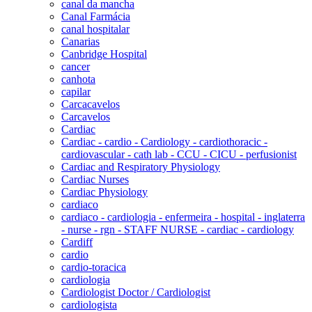
canal da mancha
Canal Farmácia
canal hospitalar
Canarias
Canbridge Hospital
cancer
canhota
capilar
Carcacavelos
Carcavelos
Cardiac
Cardiac - cardio - Cardiology - cardiothoracic -
cardiovascular - cath lab - CCU - CICU - perfusionist
Cardiac and Respiratory Physiology
Cardiac Nurses
Cardiac Physiology
cardiaco
cardiaco - cardiologia - enfermeira - hospital - inglaterra
- nurse - rgn - STAFF NURSE - cardiac - cardiology
Cardiff
cardio
cardio-toracica
cardiologia
Cardiologist Doctor / Cardiologist
cardiologista