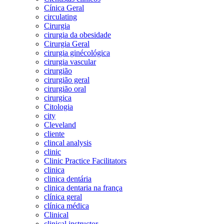
Cínica Geral
circulating
Cirurgia
cirurgia da obesidade
Cirurgia Geral
cirurgia ginécológica
cirurgia vascular
cirurgião
cirurgião geral
cirurgião oral
cirurgica
Citologia
city
Cleveland
cliente
clincal analysis
clinic
Clinic Practice Facilitators
clinica
clinica dentária
clinica dentaria na frança
clínica geral
clínica médica
Clinical
clinical instructor