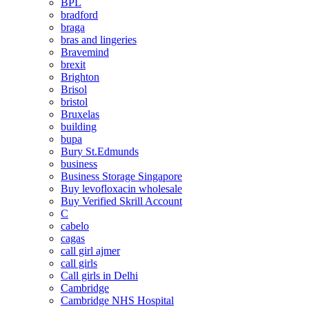
BPL
bradford
braga
bras and lingeries
Bravemind
brexit
Brighton
Brisol
bristol
Bruxelas
building
bupa
Bury St.Edmunds
business
Business Storage Singapore
Buy levofloxacin wholesale
Buy Verified Skrill Account
C
cabelo
cagas
call girl ajmer
call girls
Call girls in Delhi
Cambridge
Cambridge NHS Hospital