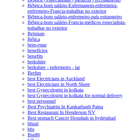
Bélgica-bom salário-Enfermagem-enfermeira-
enfermeiro-Francia-trabalhar no exterior
Bélgica-bom salário-enfermeiro-país estrangeiro
Bélgica-bom salário-Francia-médicos especialista-
trabalhar no exterior
Belgium
Bélica
bem-estar
benefícios
benefits
berkshire
berkshire - enfermeiro - lar
Berlim
best Electricians in Auckland
best Electricians in North Shore
best Gynecologist in kolkata
best Gynecologist in kolkata for normal delivery
best personnel
Best Psychiatrist In Kankarbagh Patna
Best Restaurant In Henderson NV
Best stomach Cancer Hospitals in hyderabad
bhpal
bhs
Big88