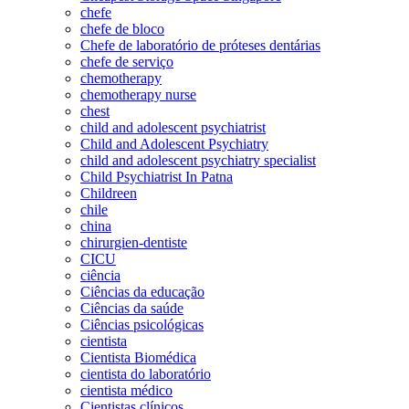
chefe
chefe de bloco
Chefe de laboratório de próteses dentárias
chefe de serviço
chemotherapy
chemotherapy nurse
chest
child and adolescent psychiatrist
Child and Adolescent Psychiatry
child and adolescent psychiatry specialist
Child Psychiatrist In Patna
Childreen
chile
china
chirurgien-dentiste
CICU
ciência
Ciências da educação
Ciências da saúde
Ciências psicológicas
cientista
Cientista Biomédica
cientista do laboratório
cientista médico
Cientistas clínicos