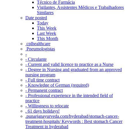
Técnico de Farmácia
Vigilantes, Assistentes Médicos e Trabalhadores
Similares
Date posted
Today
This Week
Last Week
This Month
‎ cplhealthcare‬
Pneumologistas
-
- Circulante
- Current and valid licence to practice as a Nurse
- Degree in Nursing and graduated from an approved
nursing program
- Full time contract
- Knowledge of German (required)
- Permanent contract
- Professional experience in the intended field of
practice
- Willingness to relocate
. 61 days holidays!
.punarjanayurveda.com/hyderabad/stomach-cancer-
treatment-hospitals/ Keywords : Best stomach Cancer
Treatment in hyderabad