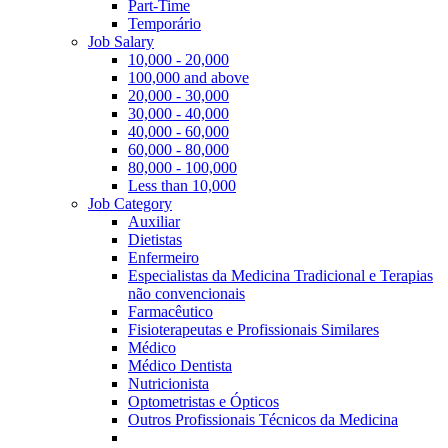
Part-Time
Temporário
Job Salary
10,000 - 20,000
100,000 and above
20,000 - 30,000
30,000 - 40,000
40,000 - 60,000
60,000 - 80,000
80,000 - 100,000
Less than 10,000
Job Category
Auxiliar
Dietistas
Enfermeiro
Especialistas da Medicina Tradicional e Terapias
não convencionais
Farmacêutico
Fisioterapeutas e Profissionais Similares
Médico
Médico Dentista
Nutricionista
Optometristas e Ópticos
Outros Profissionais Técnicos da Medicina