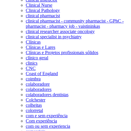
Clinical Nurse
Clinical Pathology
clinical pharmacist
clinical pharmacist - community pharmacist - GPhC -
pharmacist - pharmacy job - vaistininkas
clinical researcher associate oncology
clinical specialist in psychiatry
Clínicas
Clínicas e Lares
Clínicas e Projetos profissionais sólidos
clínico geral
clinics
CNC
Coast of England
coimbra
colaboradore
colaboradores
colaboradores dentistas
Colchester
colheitas
colorretal
com e sem experiência
Com experiência
com ou sem experiencia