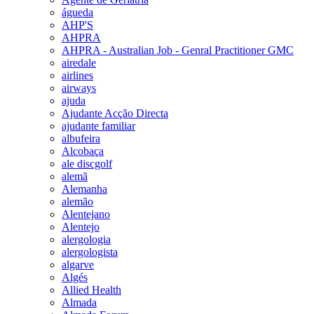
águeda
AHP'S
AHPRA
AHPRA - Australian Job - Genral Practitioner GMC
airedale
airlines
airways
ajuda
Ajudante Acção Directa
ajudante familiar
albufeira
Alcobaça
ale discgolf
alemã
Alemanha
alemão
Alentejano
Alentejo
alergologia
alergologista
algarve
Algés
Allied Health
Almada