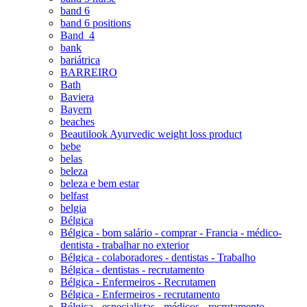
band 6
band 6 positions
Band_4
bank
bariátrica
BARREIRO
Bath
Baviera
Bayern
beaches
Beautilook Ayurvedic weight loss product
bebe
belas
beleza
beleza e bem estar
belfast
belgia
Bélgica
Bélgica - bom salário - comprar - Francia - médico-
dentista - trabalhar no exterior
Bélgica - colaboradores - dentistas - Trabalho
Bélgica - dentistas - recrutamento
Bélgica - Enfermeiros - Recrutamen
Bélgica - Enfermeiros - recrutamento
Bélgica - especialistas - médicos - recrutamento