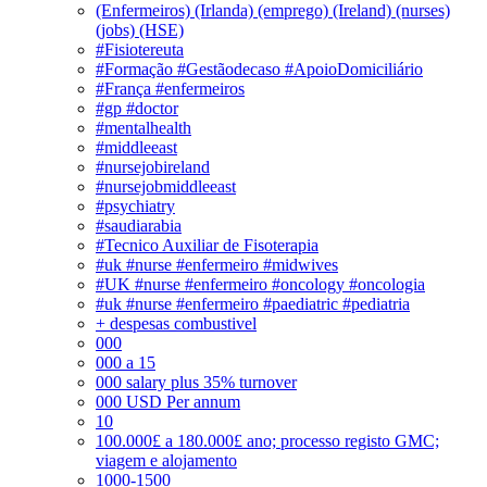
(Enfermeiros) (Irlanda) (emprego) (Ireland) (nurses)
(jobs) (HSE)
#Fisiotereuta
#Formação #Gestãodecaso #ApoioDomiciliário
#França #enfermeiros
#gp #doctor
#mentalhealth
#middleeast
#nursejobireland
#nursejobmiddleeast
#psychiatry
#saudiarabia
#Tecnico Auxiliar de Fisoterapia
#uk #nurse #enfermeiro #midwives
#UK #nurse #enfermeiro #oncology #oncologia
#uk #nurse #enfermeiro #paediatric #pediatria
+ despesas combustivel
000
000 a 15
000 salary plus 35% turnover
000 USD Per annum
10
100.000£ a 180.000£ ano; processo registo GMC;
viagem e alojamento
1000-1500