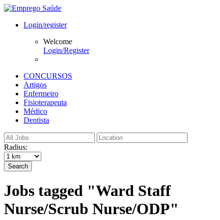
Login/register
Welcome
Login/Register
CONCURSOS
Artigos
Enfermeiro
Fisioterapeuta
Médico
Dentista
Radius:
Search
Jobs tagged "Ward Staff
Nurse/Scrub Nurse/ODP"