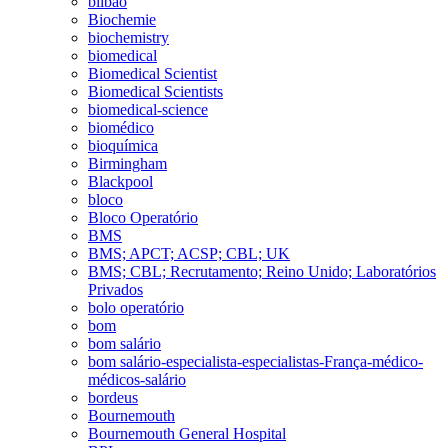
bilbao
Biochemie
biochemistry
biomedical
Biomedical Scientist
Biomedical Scientists
biomedical-science
biomédico
bioquímica
Birmingham
Blackpool
bloco
Bloco Operatório
BMS
BMS; APCT; ACSP; CBL; UK
BMS; CBL; Recrutamento; Reino Unido; Laboratórios
Privados
bolo operatório
bom
bom salário
bom salário-especialista-especialistas-França-médico-
médicos-salário
bordeus
Bournemouth
Bournemouth General Hospital