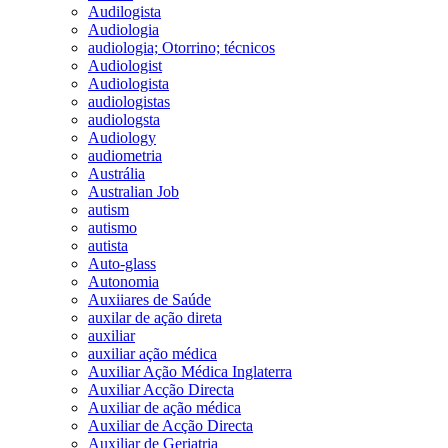
Audilogista
Audiologia
audiologia; Otorrino; técnicos
Audiologist
Audiologista
audiologistas
audiologsta
Audiology
audiometria
Austrália
Australian Job
autism
autismo
autista
Auto-glass
Autonomia
Auxiiares de Saúde
auxilar de ação direta
auxiliar
auxiliar ação médica
Auxiliar Ação Médica Inglaterra
Auxiliar Acção Directa
Auxiliar de ação médica
Auxiliar de Acção Directa
Auxiliar de Geriatria