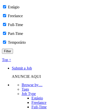
Estágio
Freelance
Full-Time
Part-Time
Temporário
Top ↑
Submit a Job
ANUNCIE AQUI
Browse by…
Tags
Job Type
Estágio
Freelance
Full-Time