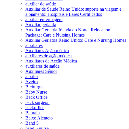
auxiliar de saúde
Auxiliar de Saúde Reino Unido; suporte na viagem e
alojamento; Hospitais e Lares Certificados
auxiliar enfermagem
Auxiliar geriatria
Auxiliar Geriatria Irlanda do Norte; Relocation
Package; Care e Nursing Homes
Auxiliar Geriatria Reino Unido; Care e Nursing Homes
auxiliares
Auxiliares Ação médica
auxiliares de ação médica
Auxiliares de Acção Médica
auxiliares de saúde
Auxiliares Sénior
auxilio
Aveiro
B cirurgia
Baby Nurse
Back Office
back surgeon
backoffice
Bahrain
Baixo Alentejo
Band 5
band 5 nurse