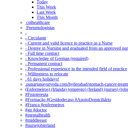
Today
This Week
Last Week
This Month
‎ cplhealthcare‬
Pneumologistas
-
- Circulante
- Current and valid licence to practice as a Nurse
- Degree in Nursing and graduated from an approved nu
- Full time contract
- Knowledge of German (required)
- Permanent contract
- Professional experience in the intended field of practice
- Willingness to relocate
. 61 days holidays!
.punarjanayurveda.com/hyderabad/stomach-cancer-treatm
(Enfermeiros) (Irlanda) (emprego) (Ireland) (nurses) (jo
#Fisiotereuta
#Formação #Gestãodecaso #ApoioDomiciliário
#França #enfermeiros
#gp #doctor
#mentalhealth
#middleeast
#nursejobireland