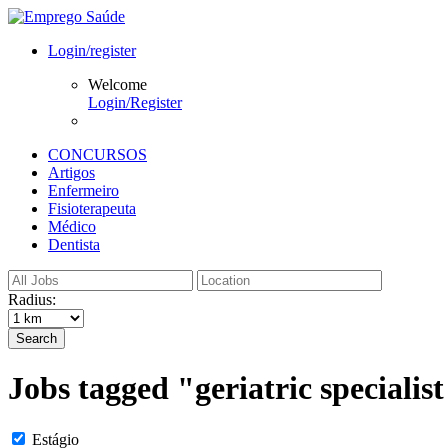
Login/register
Welcome
Login/Register
CONCURSOS
Artigos
Enfermeiro
Fisioterapeuta
Médico
Dentista
Radius:
Search
Jobs tagged "geriatric specialis
Estágio