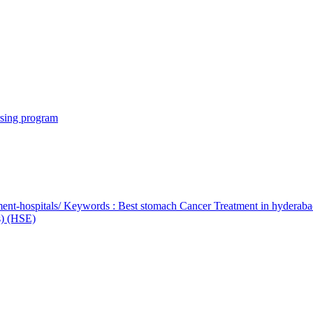
rsing program
ent-hospitals/ Keywords : Best stomach Cancer Treatment in hyderab
bs) (HSE)