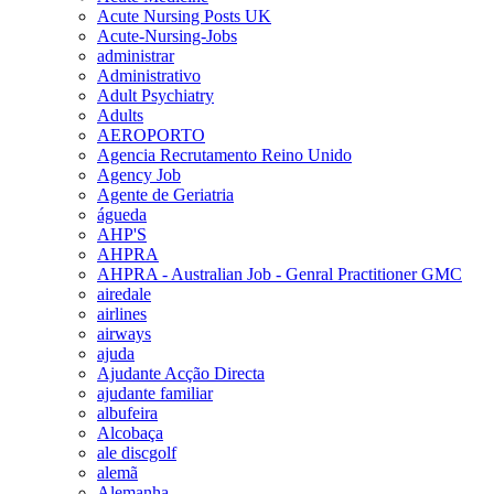
Acute Nursing Posts UK
Acute-Nursing-Jobs
administrar
Administrativo
Adult Psychiatry
Adults
AEROPORTO
Agencia Recrutamento Reino Unido
Agency Job
Agente de Geriatria
águeda
AHP'S
AHPRA
AHPRA - Australian Job - Genral Practitioner GMC
airedale
airlines
airways
ajuda
Ajudante Acção Directa
ajudante familiar
albufeira
Alcobaça
ale discgolf
alemã
Alemanha