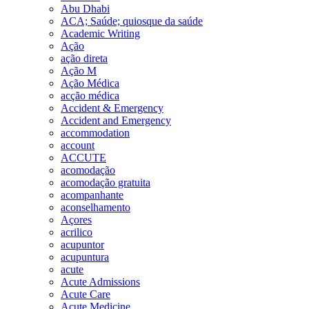
Abu Dhabi
ACA; Saúde; quiosque da saúde
Academic Writing
Ação
ação direta
Ação M
Ação Médica
acção médica
Accident & Emergency
Accident and Emergency
accommodation
account
ACCUTE
acomodação
acomodação gratuita
acompanhante
aconselhamento
Açores
acrilico
acupuntor
acupuntura
acute
Acute Admissions
Acute Care
Acute Medicine