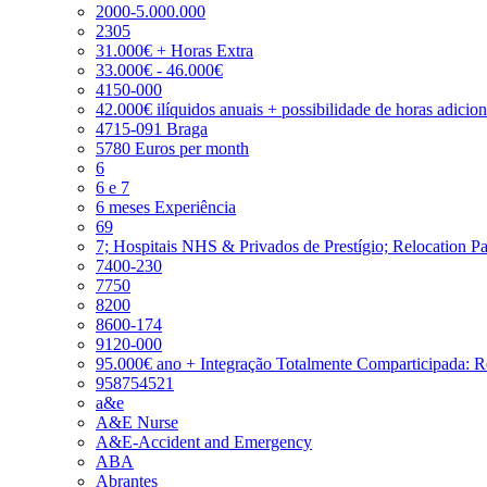
2000-5.000.000
2305
31.000€ + Horas Extra
33.000€ - 46.000€
4150-000
42.000€ ilíquidos anuais + possibilidade de horas adicio
4715-091 Braga
5780 Euros per month
6
6 e 7
6 meses Experiência
69
7; Hospitais NHS & Privados de Prestígio; Relocation P
7400-230
7750
8200
8600-174
9120-000
95.000€ ano + Integração Totalmente Comparticipada: 
958754521
a&e
A&E Nurse
A&E-Accident and Emergency
ABA
Abrantes