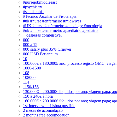
#nursejobmiddleeast
#psychiatry
#saudiarabia
#Tecnico Auxiliar de Fisoterapia
#uk #nurse #enfermeiro #midwives
#UK #nurse #enfermeiro #oncology #oncologia
#uk #nurse #enfermeiro #paediatric #pediatria
+ despesas combustivel
000
000 a 15
000 salary plus 35% turnover
000 USD Per annum
10
100.000£ a 180.000£ ano; processo registo GMC; viage
1000-1500
108
108000
114
1150-156
130.000€ a 200.000€ ilíquidos por ano; viagem paga; ape
150 a 240€ à hora
160.000€ a 200.000€ ilíquidos por ano; viagem paga; ape
1st Interview in Lisboa possible
2 meses de acomodação
2 months free accomodation