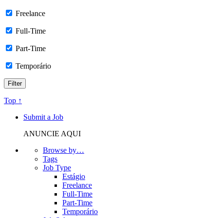
Freelance
Full-Time
Part-Time
Temporário
Top ↑
Submit a Job
ANUNCIE AQUI
Browse by…
Tags
Job Type
Estágio
Freelance
Full-Time
Part-Time
Temporário