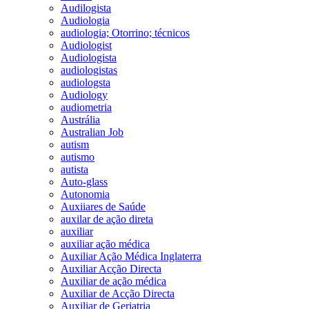
Audilogista
Audiologia
audiologia; Otorrino; técnicos
Audiologist
Audiologista
audiologistas
audiologsta
Audiology
audiometria
Austrália
Australian Job
autism
autismo
autista
Auto-glass
Autonomia
Auxiiares de Saúde
auxilar de ação direta
auxiliar
auxiliar ação médica
Auxiliar Ação Médica Inglaterra
Auxiliar Acção Directa
Auxiliar de ação médica
Auxiliar de Acção Directa
Auxiliar de Geriatria