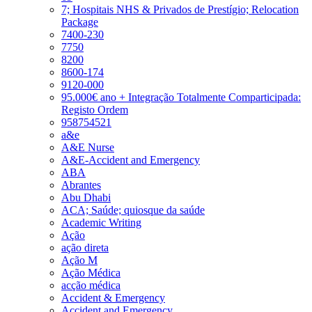
7; Hospitais NHS & Privados de Prestígio; Relocation
Package
7400-230
7750
8200
8600-174
9120-000
95.000€ ano + Integração Totalmente Comparticipada:
Registo Ordem
958754521
a&e
A&E Nurse
A&E-Accident and Emergency
ABA
Abrantes
Abu Dhabi
ACA; Saúde; quiosque da saúde
Academic Writing
Ação
ação direta
Ação M
Ação Médica
acção médica
Accident & Emergency
Accident and Emergency