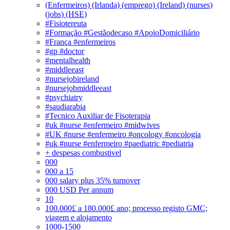
(Enfermeiros) (Irlanda) (emprego) (Ireland) (nurses)
(jobs) (HSE)
#Fisiotereuta
#Formação #Gestãodecaso #ApoioDomiciliário
#França #enfermeiros
#gp #doctor
#mentalhealth
#middleeast
#nursejobireland
#nursejobmiddleeast
#psychiatry
#saudiarabia
#Tecnico Auxiliar de Fisoterapia
#uk #nurse #enfermeiro #midwives
#UK #nurse #enfermeiro #oncology #oncologia
#uk #nurse #enfermeiro #paediatric #pediatria
+ despesas combustivel
000
000 a 15
000 salary plus 35% turnover
000 USD Per annum
10
100.000£ a 180.000£ ano; processo registo GMC;
viagem e alojamento
1000-1500