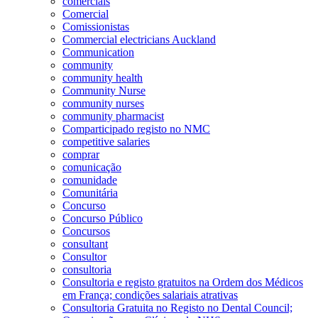
comerciais
Comercial
Comissionistas
Commercial electricians Auckland
Communication
community
community health
Community Nurse
community nurses
community pharmacist
Comparticipado registo no NMC
competitive salaries
comprar
comunicação
comunidade
Comunitária
Concurso
Concurso Público
Concursos
consultant
Consultor
consultoria
Consultoria e registo gratuitos na Ordem dos Médicos
em França; condições salariais atrativas
Consultoria Gratuita no Registo no Dental Council;