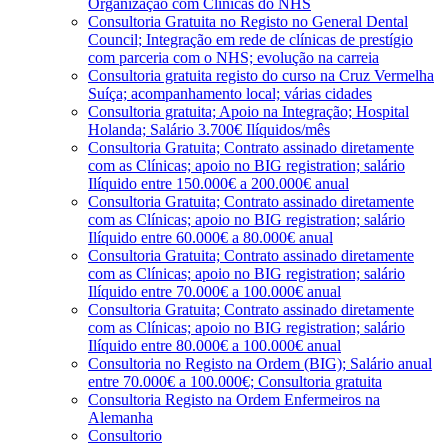
Organização com Clínicas do NHS
Consultoria Gratuita no Registo no General Dental
Council; Integração em rede de clínicas de prestígio
com parceria com o NHS; evolução na carreia
Consultoria gratuita registo do curso na Cruz Vermelha
Suíça; acompanhamento local; várias cidades
Consultoria gratuita; Apoio na Integração; Hospital
Holanda; Salário 3.700€ Ilíquidos/mês
Consultoria Gratuita; Contrato assinado diretamente
com as Clínicas; apoio no BIG registration; salário
Ilíquido entre 150.000€ a 200.000€ anual
Consultoria Gratuita; Contrato assinado diretamente
com as Clínicas; apoio no BIG registration; salário
Ilíquido entre 60.000€ a 80.000€ anual
Consultoria Gratuita; Contrato assinado diretamente
com as Clínicas; apoio no BIG registration; salário
Ilíquido entre 70.000€ a 100.000€ anual
Consultoria Gratuita; Contrato assinado diretamente
com as Clínicas; apoio no BIG registration; salário
Ilíquido entre 80.000€ a 100.000€ anual
Consultoria no Registo na Ordem (BIG); Salário anual
entre 70.000€ a 100.000€; Consultoria gratuita
Consultoria Registo na Ordem Enfermeiros na
Alemanha
Consultorio