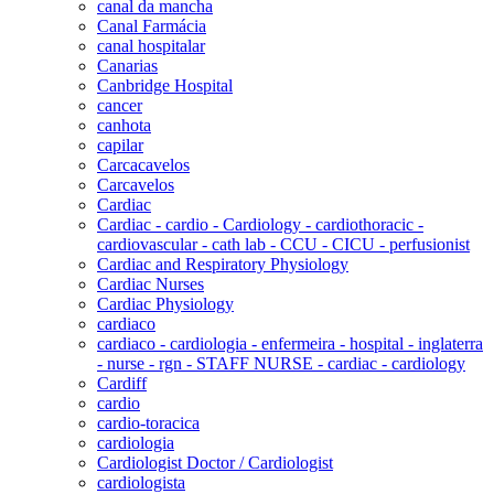
canal da mancha
Canal Farmácia
canal hospitalar
Canarias
Canbridge Hospital
cancer
canhota
capilar
Carcacavelos
Carcavelos
Cardiac
Cardiac - cardio - Cardiology - cardiothoracic -
cardiovascular - cath lab - CCU - CICU - perfusionist
Cardiac and Respiratory Physiology
Cardiac Nurses
Cardiac Physiology
cardiaco
cardiaco - cardiologia - enfermeira - hospital - inglaterra
- nurse - rgn - STAFF NURSE - cardiac - cardiology
Cardiff
cardio
cardio-toracica
cardiologia
Cardiologist Doctor / Cardiologist
cardiologista