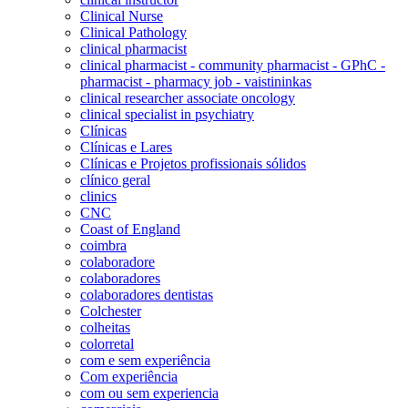
Clinical Nurse
Clinical Pathology
clinical pharmacist
clinical pharmacist - community pharmacist - GPhC -
pharmacist - pharmacy job - vaistininkas
clinical researcher associate oncology
clinical specialist in psychiatry
Clínicas
Clínicas e Lares
Clínicas e Projetos profissionais sólidos
clínico geral
clinics
CNC
Coast of England
coimbra
colaboradore
colaboradores
colaboradores dentistas
Colchester
colheitas
colorretal
com e sem experiência
Com experiência
com ou sem experiencia