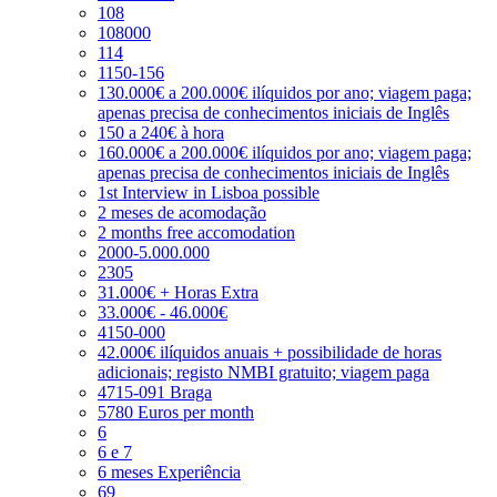
108
108000
114
1150-156
130.000€ a 200.000€ ilíquidos por ano; viagem paga;
apenas precisa de conhecimentos iniciais de Inglês
150 a 240€ à hora
160.000€ a 200.000€ ilíquidos por ano; viagem paga;
apenas precisa de conhecimentos iniciais de Inglês
1st Interview in Lisboa possible
2 meses de acomodação
2 months free accomodation
2000-5.000.000
2305
31.000€ + Horas Extra
33.000€ - 46.000€
4150-000
42.000€ ilíquidos anuais + possibilidade de horas
adicionais; registo NMBI gratuito; viagem paga
4715-091 Braga
5780 Euros per month
6
6 e 7
6 meses Experiência
69