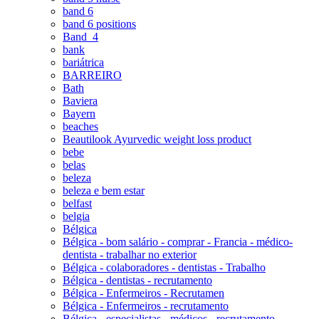
band 6
band 6 positions
Band_4
bank
bariátrica
BARREIRO
Bath
Baviera
Bayern
beaches
Beautilook Ayurvedic weight loss product
bebe
belas
beleza
beleza e bem estar
belfast
belgia
Bélgica
Bélgica - bom salário - comprar - Francia - médico-
dentista - trabalhar no exterior
Bélgica - colaboradores - dentistas - Trabalho
Bélgica - dentistas - recrutamento
Bélgica - Enfermeiros - Recrutamen
Bélgica - Enfermeiros - recrutamento
Bélgica - especialistas - médicos - recrutamento