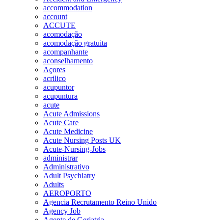
accommodation
account
ACCUTE
acomodação
acomodação gratuita
acompanhante
aconselhamento
Açores
acrilico
acupuntor
acupuntura
acute
Acute Admissions
Acute Care
Acute Medicine
Acute Nursing Posts UK
Acute-Nursing-Jobs
administrar
Administrativo
Adult Psychiatry
Adults
AEROPORTO
Agencia Recrutamento Reino Unido
Agency Job
Agente de Geriatria