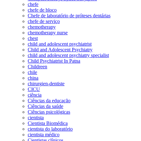
chefe
chefe de bloco
Chefe de laboratório de próteses dentárias
chefe de serviço
chemotherapy
chemotherapy nurse
chest
child and adolescent psychiatrist
Child and Adolescent Psychiatry
child and adolescent psychiatry specialist
Child Psychiatrist In Patna
Childreen
chile
china
chirurgien-dentiste
CICU
ciência
Ciências da educação
Ciências da saúde
Ciências psicológicas
cientista
Cientista Biomédica
cientista do laboratório
cientista médico
Cientistas clínicos