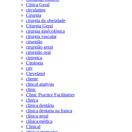
Cínica Geral
circulating
Cirurgia
cirurgia da obesidade
Cirurgia Geral
cirurgia ginécológica
cirurgia vascular
cirurgião
cirurgião geral
cirurgião oral
cirurgica
Citologia
city
Cleveland
cliente
clincal analysis
clinic
Clinic Practice Facilitators
clinica
clinica dentária
clinica dentaria na frança
clínica geral
clínica médica
Clinical
clinical instructor