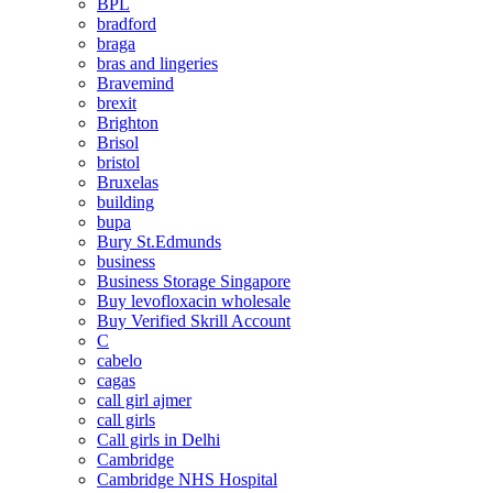
BPL
bradford
braga
bras and lingeries
Bravemind
brexit
Brighton
Brisol
bristol
Bruxelas
building
bupa
Bury St.Edmunds
business
Business Storage Singapore
Buy levofloxacin wholesale
Buy Verified Skrill Account
C
cabelo
cagas
call girl ajmer
call girls
Call girls in Delhi
Cambridge
Cambridge NHS Hospital