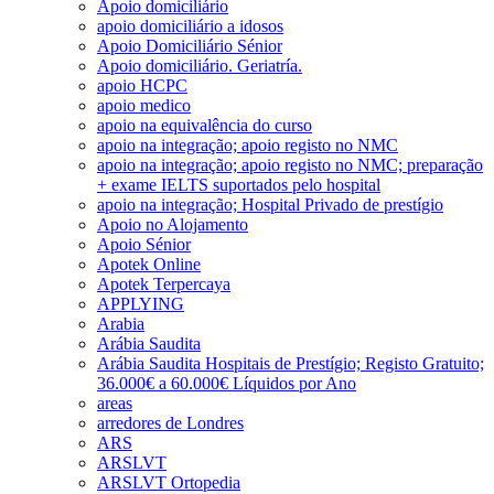
Apoio domiciliário
apoio domiciliário a idosos
Apoio Domiciliário Sénior
Apoio domiciliário. Geriatría.
apoio HCPC
apoio medico
apoio na equivalência do curso
apoio na integração; apoio registo no NMC
apoio na integração; apoio registo no NMC; preparação
+ exame IELTS suportados pelo hospital
apoio na integração; Hospital Privado de prestígio
Apoio no Alojamento
Apoio Sénior
Apotek Online
Apotek Terpercaya
APPLYING
Arabia
Arábia Saudita
Arábia Saudita Hospitais de Prestígio; Registo Gratuito;
36.000€ a 60.000€ Líquidos por Ano
areas
arredores de Londres
ARS
ARSLVT
ARSLVT Ortopedia