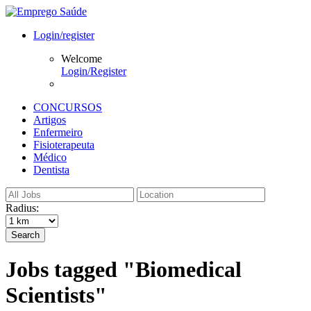
Login/register
Welcome
Login/Register
CONCURSOS
Artigos
Enfermeiro
Fisioterapeuta
Médico
Dentista
Radius:
Search
Jobs tagged "Biomedical
Scientists"