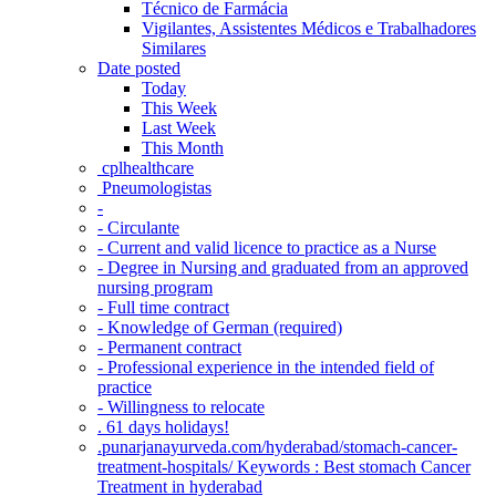
Técnico de Farmácia
Vigilantes, Assistentes Médicos e Trabalhadores
Similares
Date posted
Today
This Week
Last Week
This Month
‎ cplhealthcare‬
Pneumologistas
-
- Circulante
- Current and valid licence to practice as a Nurse
- Degree in Nursing and graduated from an approved
nursing program
- Full time contract
- Knowledge of German (required)
- Permanent contract
- Professional experience in the intended field of
practice
- Willingness to relocate
. 61 days holidays!
.punarjanayurveda.com/hyderabad/stomach-cancer-
treatment-hospitals/ Keywords : Best stomach Cancer
Treatment in hyderabad