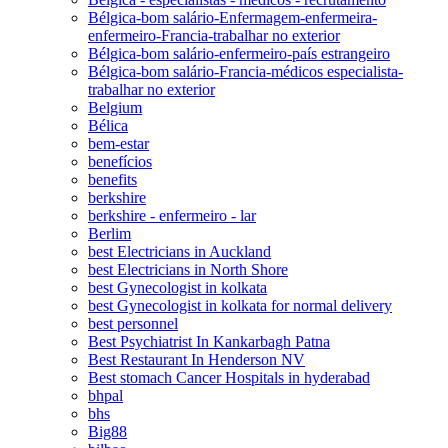
Bélgica-bom salário-Enfermagem-enfermeira-
enfermeiro-Francia-trabalhar no exterior
Bélgica-bom salário-enfermeiro-país estrangeiro
Bélgica-bom salário-Francia-médicos especialista-
trabalhar no exterior
Belgium
Bélica
bem-estar
benefícios
benefits
berkshire
berkshire - enfermeiro - lar
Berlim
best Electricians in Auckland
best Electricians in North Shore
best Gynecologist in kolkata
best Gynecologist in kolkata for normal delivery
best personnel
Best Psychiatrist In Kankarbagh Patna
Best Restaurant In Henderson NV
Best stomach Cancer Hospitals in hyderabad
bhpal
bhs
Big88