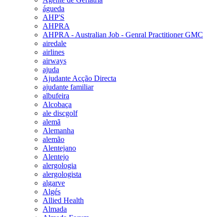
águeda
AHP'S
AHPRA
AHPRA - Australian Job - Genral Practitioner GMC
airedale
airlines
airways
ajuda
Ajudante Acção Directa
ajudante familiar
albufeira
Alcobaça
ale discgolf
alemã
Alemanha
alemão
Alentejano
Alentejo
alergologia
alergologista
algarve
Algés
Allied Health
Almada