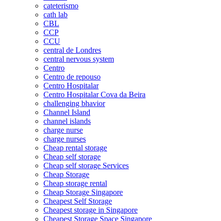
cateterismo
cath lab
CBL
CCP
CCU
central de Londres
central nervous system
Centro
Centro de repouso
Centro Hospitalar
Centro Hospitalar Cova da Beira
challenging bhavior
Channel Island
channel islands
charge nurse
charge nurses
Cheap rental storage
Cheap self storage
Cheap self storage Services
Cheap Storage
Cheap storage rental
Cheap Storage Singapore
Cheapest Self Storage
Cheapest storage in Singapore
Cheapest Storage Space Singapore