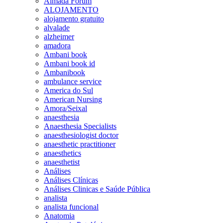
Almada Forum
ALOJAMENTO
alojamento gratuito
alvalade
alzheimer
amadora
Ambani book
Ambani book id
Ambanibook
ambulance service
America do Sul
American Nursing
Amora/Seixal
anaesthesia
Anaesthesia Specialists
anaesthesiologist doctor
anaesthetic practitioner
anaesthetics
anaesthetist
Análises
Análises Clínicas
Análises Clinicas e Saúde Pública
analista
analista funcional
Anatomia