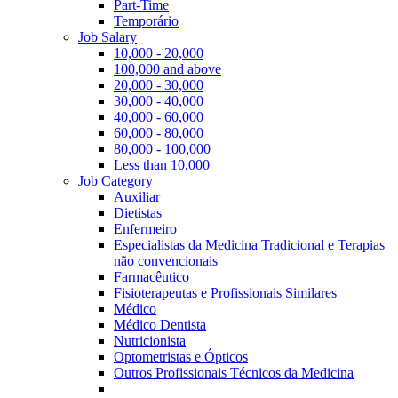
Part-Time
Temporário
Job Salary
10,000 - 20,000
100,000 and above
20,000 - 30,000
30,000 - 40,000
40,000 - 60,000
60,000 - 80,000
80,000 - 100,000
Less than 10,000
Job Category
Auxiliar
Dietistas
Enfermeiro
Especialistas da Medicina Tradicional e Terapias
não convencionais
Farmacêutico
Fisioterapeutas e Profissionais Similares
Médico
Médico Dentista
Nutricionista
Optometristas e Ópticos
Outros Profissionais Técnicos da Medicina