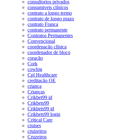
consultorios privados
consumiveis clínicos
contrato a longo termo
contrato de longo prazo
contrato França
contrato permanente
Contratos Permanentes
Convencional
coordenação clínica
coordenador de bloco
coração
Cork
cowhig
Cpl Healthcare
creditação OE
criança
Crianças
Crikbet99 id
Crikbets99
Crikbets99 id
Crikbets99 login
Critical Care
cruises
cruizeiros
Cruzeiros