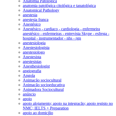
Anatomia Patológica
anatomia patológica citológica e tanatológica
Anatomical Pathology
anestesia
anestesia frança
Anestésico
Anestésico - cardiaco - cardiologia - enfermeira
anestésico - enfermeiras - entrevista Skype - esfrega -
hospital - instrumentador - nhs - rgn
anestesiologia
Anestesiologista
anestesiologo
Anestesista
anestesistas
Anesthesiologist
angiografia
Angola
Animação sociocultural
Animação socioeducativa
Animadora Sociocultural
anúncio
apoio
apoio alojamento; apoio na integração; apoio registo no
NMC; IELTS + Preparation
apoio ao domicilio