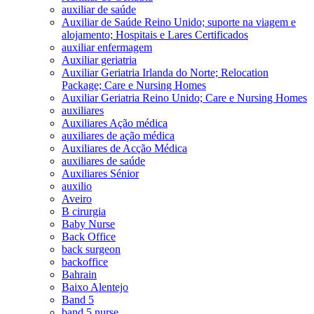
auxiliar de saúde
Auxiliar de Saúde Reino Unido; suporte na viagem e
alojamento; Hospitais e Lares Certificados
auxiliar enfermagem
Auxiliar geriatria
Auxiliar Geriatria Irlanda do Norte; Relocation
Package; Care e Nursing Homes
Auxiliar Geriatria Reino Unido; Care e Nursing Homes
auxiliares
Auxiliares Ação médica
auxiliares de ação médica
Auxiliares de Acção Médica
auxiliares de saúde
Auxiliares Sénior
auxilio
Aveiro
B cirurgia
Baby Nurse
Back Office
back surgeon
backoffice
Bahrain
Baixo Alentejo
Band 5
band 5 nurse