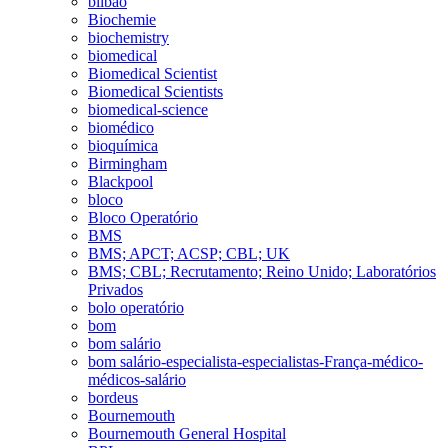
bilbao
Biochemie
biochemistry
biomedical
Biomedical Scientist
Biomedical Scientists
biomedical-science
biomédico
bioquímica
Birmingham
Blackpool
bloco
Bloco Operatório
BMS
BMS; APCT; ACSP; CBL; UK
BMS; CBL; Recrutamento; Reino Unido; Laboratórios
Privados
bolo operatório
bom
bom salário
bom salário-especialista-especialistas-França-médico-
médicos-salário
bordeus
Bournemouth
Bournemouth General Hospital