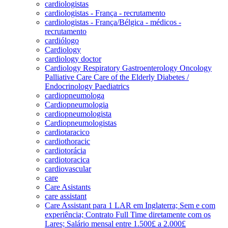
cardiologistas
cardiologistas - França - recrutamento
cardiologistas - França/Bélgica - médicos -
recrutamento
cardiólogo
Cardiology
cardiology doctor
Cardiology Respiratory Gastroenterology Oncology
Palliative Care Care of the Elderly Diabetes /
Endocrinology Paediatrics
cardiopneumologa
Cardiopneumologia
cardiopneumologista
Cardiopneumologistas
cardiotaracico
cardiothoracic
cardiotorácia
cardiotoracica
cardiovascular
care
Care Asistants
care assistant
Care Assistant para 1 LAR em Inglaterra; Sem e com
experiência; Contrato Full Time diretamente com os
Lares; Salário mensal entre 1.500£ a 2.000£