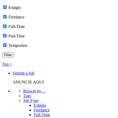
Estágio
Freelance
Full-Time
Part-Time
Temporário
Top ↑
Submit a Job
ANUNCIE AQUI
Browse by…
Tags
Job Type
Estágio
Freelance
Full-Time