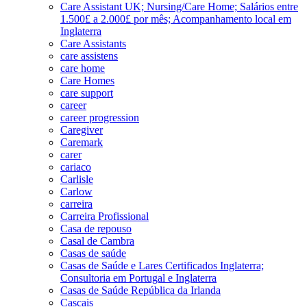
Care Assistant UK; Nursing/Care Home; Salários entre
1.500£ a 2.000£ por mês; Acompanhamento local em
Inglaterra
Care Assistants
care assistens
care home
Care Homes
care support
career
career progression
Caregiver
Caremark
carer
cariaco
Carlisle
Carlow
carreira
Carreira Profissional
Casa de repouso
Casal de Cambra
Casas de saúde
Casas de Saúde e Lares Certificados Inglaterra;
Consultoria em Portugal e Inglaterra
Casas de Saúde República da Irlanda
Cascais