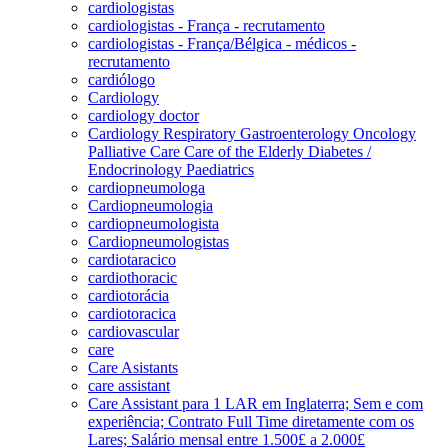
cardiologistas
cardiologistas - França - recrutamento
cardiologistas - França/Bélgica - médicos -
recrutamento
cardiólogo
Cardiology
cardiology doctor
Cardiology Respiratory Gastroenterology Oncology
Palliative Care Care of the Elderly Diabetes /
Endocrinology Paediatrics
cardiopneumologa
Cardiopneumologia
cardiopneumologista
Cardiopneumologistas
cardiotaracico
cardiothoracic
cardiotorácia
cardiotoracica
cardiovascular
care
Care Asistants
care assistant
Care Assistant para 1 LAR em Inglaterra; Sem e com
experiência; Contrato Full Time diretamente com os
Lares; Salário mensal entre 1.500£ a 2.000£