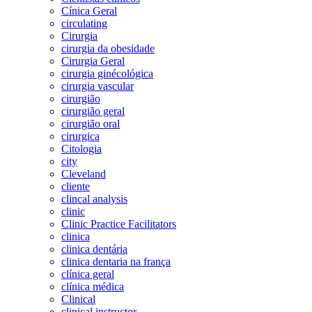
Cínica Geral
circulating
Cirurgia
cirurgia da obesidade
Cirurgia Geral
cirurgia ginécológica
cirurgia vascular
cirurgião
cirurgião geral
cirurgião oral
cirurgica
Citologia
city
Cleveland
cliente
clincal analysis
clinic
Clinic Practice Facilitators
clinica
clinica dentária
clinica dentaria na frança
clínica geral
clínica médica
Clinical
clinical instructor