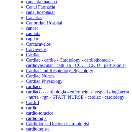
canal da mancha
Canal Farmácia
canal hospitalar
Canarias
Canbridge Hospital
cancer
canhota
capilar
Carcacavelos
Carcavelos
Cardiac
Cardiac - cardio - Cardiology - cardiothoracic -
cardiovascular - cath lab - CCU - CICU - perfusionist
Cardiac and Respiratory Physiology
Cardiac Nurses
Cardiac Physiology
cardiaco
cardiaco - cardiologia - enfermeira - hospital - inglaterra
- nurse - rgn - STAFF NURSE - cardiac - cardiology
Cardiff
cardio
cardio-toracica
cardiologia
Cardiologist Doctor / Cardiologist
cardiologista