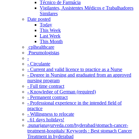
Técnico de Farmácia
Vigilantes, Assistentes Médicos e Trabalhadores
Similares
Date posted
Today
This Week
Last Week
This Month
‎ cplhealthcare‬
Pneumologistas
-
- Circulante
- Current and valid licence to practice as a Nurse
- Degree in Nursing and graduated from an approved
nursing program
- Full time contract
- Knowledge of German (required)
- Permanent contract
- Professional experience in the intended field of
practice
- Willingness to relocate
. 61 days holidays!
.punarjanayurveda.com/hyderabad/stomach-cancer-
treatment-hospitals/ Keywords : Best stomach Cancer
Treatment in hyderabad