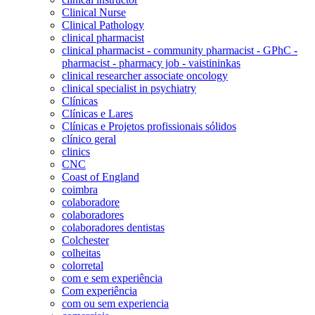
Clinical Nurse
Clinical Pathology
clinical pharmacist
clinical pharmacist - community pharmacist - GPhC -
pharmacist - pharmacy job - vaistininkas
clinical researcher associate oncology
clinical specialist in psychiatry
Clínicas
Clínicas e Lares
Clínicas e Projetos profissionais sólidos
clínico geral
clinics
CNC
Coast of England
coimbra
colaboradore
colaboradores
colaboradores dentistas
Colchester
colheitas
colorretal
com e sem experiência
Com experiência
com ou sem experiencia