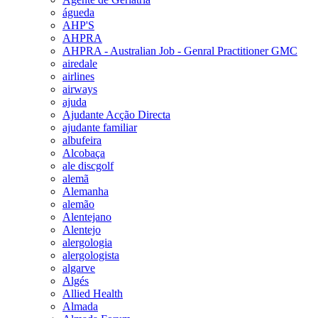
águeda
AHP'S
AHPRA
AHPRA - Australian Job - Genral Practitioner GMC
airedale
airlines
airways
ajuda
Ajudante Acção Directa
ajudante familiar
albufeira
Alcobaça
ale discgolf
alemã
Alemanha
alemão
Alentejano
Alentejo
alergologia
alergologista
algarve
Algés
Allied Health
Almada