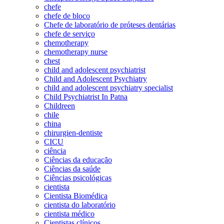
chefe
chefe de bloco
Chefe de laboratório de próteses dentárias
chefe de serviço
chemotherapy
chemotherapy nurse
chest
child and adolescent psychiatrist
Child and Adolescent Psychiatry
child and adolescent psychiatry specialist
Child Psychiatrist In Patna
Childreen
chile
china
chirurgien-dentiste
CICU
ciência
Ciências da educação
Ciências da saúde
Ciências psicológicas
cientista
Cientista Biomédica
cientista do laboratório
cientista médico
Cientistas clínicos