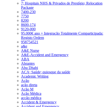
7; Hospitais NHS & Privados de Prestígio; Relocation
Package
7400-230
7750
8200
8600-174
9120-000
95.000€ ano + Integração Totalmente Comparticipada:
Registo Ordem
958754521
a&e
A&E Nurse
A&E-Accident and Emergency
ABA
Abrantes
Abu Dhabi
ACA; Saúde; quiosque da saúde
Academic Writing
Ação
ação direta
Ação M
Ação Médica
acção médica
Accident & Emergency
Accident and Emergency