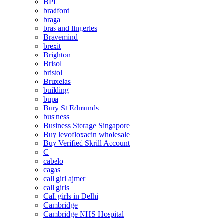
BPL
bradford
braga
bras and lingeries
Bravemind
brexit
Brighton
Brisol
bristol
Bruxelas
building
bupa
Bury St.Edmunds
business
Business Storage Singapore
Buy levofloxacin wholesale
Buy Verified Skrill Account
C
cabelo
cagas
call girl ajmer
call girls
Call girls in Delhi
Cambridge
Cambridge NHS Hospital