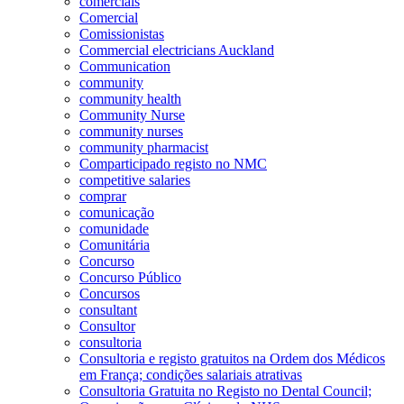
comerciais
Comercial
Comissionistas
Commercial electricians Auckland
Communication
community
community health
Community Nurse
community nurses
community pharmacist
Comparticipado registo no NMC
competitive salaries
comprar
comunicação
comunidade
Comunitária
Concurso
Concurso Público
Concursos
consultant
Consultor
consultoria
Consultoria e registo gratuitos na Ordem dos Médicos
em França; condições salariais atrativas
Consultoria Gratuita no Registo no Dental Council;