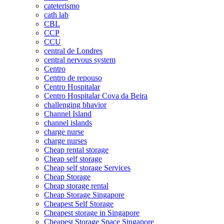
cateterismo
cath lab
CBL
CCP
CCU
central de Londres
central nervous system
Centro
Centro de repouso
Centro Hospitalar
Centro Hospitalar Cova da Beira
challenging bhavior
Channel Island
channel islands
charge nurse
charge nurses
Cheap rental storage
Cheap self storage
Cheap self storage Services
Cheap Storage
Cheap storage rental
Cheap Storage Singapore
Cheapest Self Storage
Cheapest storage in Singapore
Cheapest Storage Space Singapore