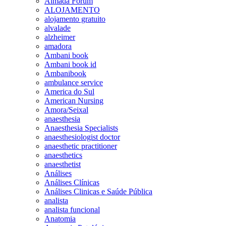
Almada Forum
ALOJAMENTO
alojamento gratuito
alvalade
alzheimer
amadora
Ambani book
Ambani book id
Ambanibook
ambulance service
America do Sul
American Nursing
Amora/Seixal
anaesthesia
Anaesthesia Specialists
anaesthesiologist doctor
anaesthetic practitioner
anaesthetics
anaesthetist
Análises
Análises Clínicas
Análises Clinicas e Saúde Pública
analista
analista funcional
Anatomia