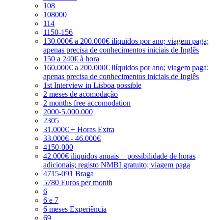
108
108000
114
1150-156
130.000€ a 200.000€ ilíquidos por ano; viagem paga;
apenas precisa de conhecimentos iniciais de Inglês
150 a 240€ à hora
160.000€ a 200.000€ ilíquidos por ano; viagem paga;
apenas precisa de conhecimentos iniciais de Inglês
1st Interview in Lisboa possible
2 meses de acomodação
2 months free accomodation
2000-5.000.000
2305
31.000€ + Horas Extra
33.000€ - 46.000€
4150-000
42.000€ ilíquidos anuais + possibilidade de horas
adicionais; registo NMBI gratuito; viagem paga
4715-091 Braga
5780 Euros per month
6
6 e 7
6 meses Experiência
69