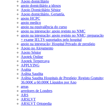
Apoio domiciliário
apoio domiciliário a idosos
Apoio Domiciliário Sénior
Apoio domiciliário. Geriatría.
apoio HCPC
apoio medico
apoio na equivalência do curso
apoio na integração; apoio registo no NMC
apoio na integração; apoio registo no NMC; preparação
+ exame IELTS suportados pelo hospital
apoio na integração; Hospital Privado de prestígio
Apoio no Alojamento
Apoio Sénior
Apotek Online
Apotek Terpercaya
APPLYING
Arabia
Arábia Saudita
Arábia Saudita Hospitais de Prestígio; Registo Gratuito;
36.000€ a 60.000€ Líquidos por Ano
areas
arredores de Londres
ARS
ARSLVT
ARSLVT Ortopedia