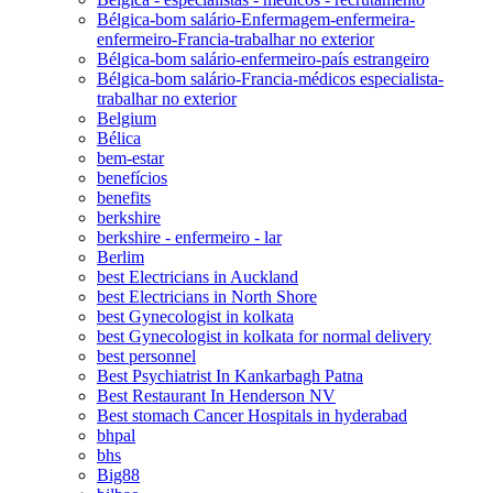
Bélgica-bom salário-Enfermagem-enfermeira-
enfermeiro-Francia-trabalhar no exterior
Bélgica-bom salário-enfermeiro-país estrangeiro
Bélgica-bom salário-Francia-médicos especialista-
trabalhar no exterior
Belgium
Bélica
bem-estar
benefícios
benefits
berkshire
berkshire - enfermeiro - lar
Berlim
best Electricians in Auckland
best Electricians in North Shore
best Gynecologist in kolkata
best Gynecologist in kolkata for normal delivery
best personnel
Best Psychiatrist In Kankarbagh Patna
Best Restaurant In Henderson NV
Best stomach Cancer Hospitals in hyderabad
bhpal
bhs
Big88