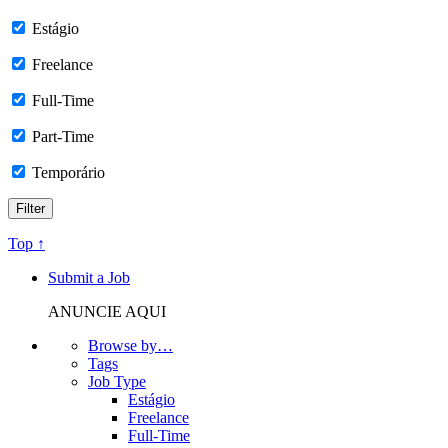
Estágio
Freelance
Full-Time
Part-Time
Temporário
Top ↑
Submit a Job
ANUNCIE AQUI
Browse by…
Tags
Job Type
Estágio
Freelance
Full-Time