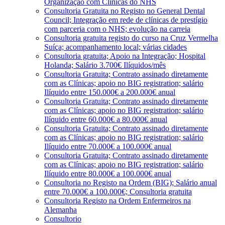
Organização com Clínicas do NHS
Consultoria Gratuita no Registo no General Dental
Council; Integração em rede de clínicas de prestígio
com parceria com o NHS; evolução na carreia
Consultoria gratuita registo do curso na Cruz Vermelha
Suíça; acompanhamento local; várias cidades
Consultoria gratuita; Apoio na Integração; Hospital
Holanda; Salário 3.700€ Ilíquidos/mês
Consultoria Gratuita; Contrato assinado diretamente
com as Clínicas; apoio no BIG registration; salário
Ilíquido entre 150.000€ a 200.000€ anual
Consultoria Gratuita; Contrato assinado diretamente
com as Clínicas; apoio no BIG registration; salário
Ilíquido entre 60.000€ a 80.000€ anual
Consultoria Gratuita; Contrato assinado diretamente
com as Clínicas; apoio no BIG registration; salário
Ilíquido entre 70.000€ a 100.000€ anual
Consultoria Gratuita; Contrato assinado diretamente
com as Clínicas; apoio no BIG registration; salário
Ilíquido entre 80.000€ a 100.000€ anual
Consultoria no Registo na Ordem (BIG); Salário anual
entre 70.000€ a 100.000€; Consultoria gratuita
Consultoria Registo na Ordem Enfermeiros na
Alemanha
Consultorio