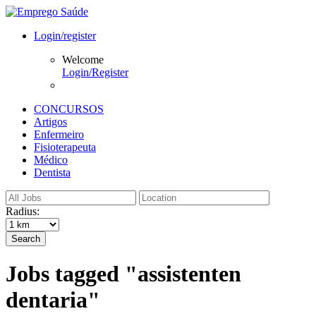
Login/register
Welcome
Login/Register
CONCURSOS
Artigos
Enfermeiro
Fisioterapeuta
Médico
Dentista
Radius:
Search
Jobs tagged "assistenten
dentaria"