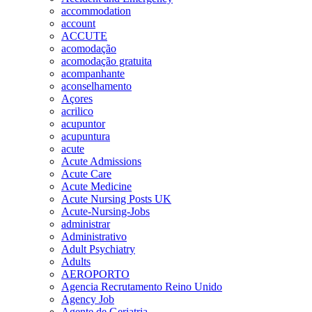
accommodation
account
ACCUTE
acomodação
acomodação gratuita
acompanhante
aconselhamento
Açores
acrilico
acupuntor
acupuntura
acute
Acute Admissions
Acute Care
Acute Medicine
Acute Nursing Posts UK
Acute-Nursing-Jobs
administrar
Administrativo
Adult Psychiatry
Adults
AEROPORTO
Agencia Recrutamento Reino Unido
Agency Job
Agente de Geriatria