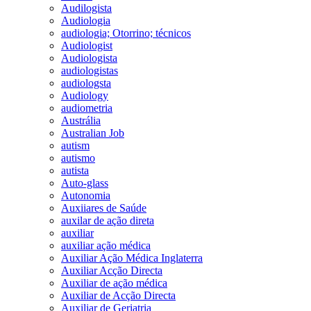
Audilogista
Audiologia
audiologia; Otorrino; técnicos
Audiologist
Audiologista
audiologistas
audiologsta
Audiology
audiometria
Austrália
Australian Job
autism
autismo
autista
Auto-glass
Autonomia
Auxiiares de Saúde
auxilar de ação direta
auxiliar
auxiliar ação médica
Auxiliar Ação Médica Inglaterra
Auxiliar Acção Directa
Auxiliar de ação médica
Auxiliar de Acção Directa
Auxiliar de Geriatria