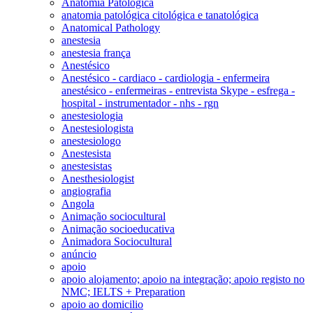
Anatomia Patológica
anatomia patológica citológica e tanatológica
Anatomical Pathology
anestesia
anestesia frança
Anestésico
Anestésico - cardiaco - cardiologia - enfermeira
anestésico - enfermeiras - entrevista Skype - esfrega -
hospital - instrumentador - nhs - rgn
anestesiologia
Anestesiologista
anestesiologo
Anestesista
anestesistas
Anesthesiologist
angiografia
Angola
Animação sociocultural
Animação socioeducativa
Animadora Sociocultural
anúncio
apoio
apoio alojamento; apoio na integração; apoio registo no
NMC; IELTS + Preparation
apoio ao domicilio