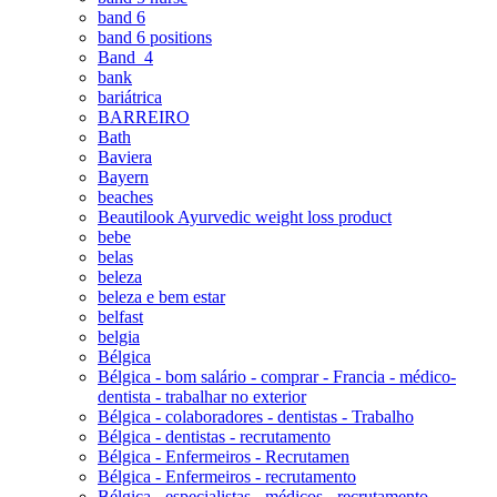
band 6
band 6 positions
Band_4
bank
bariátrica
BARREIRO
Bath
Baviera
Bayern
beaches
Beautilook Ayurvedic weight loss product
bebe
belas
beleza
beleza e bem estar
belfast
belgia
Bélgica
Bélgica - bom salário - comprar - Francia - médico-
dentista - trabalhar no exterior
Bélgica - colaboradores - dentistas - Trabalho
Bélgica - dentistas - recrutamento
Bélgica - Enfermeiros - Recrutamen
Bélgica - Enfermeiros - recrutamento
Bélgica - especialistas - médicos - recrutamento