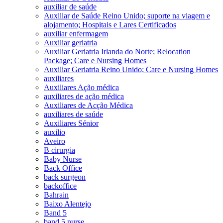
auxiliar de saúde
Auxiliar de Saúde Reino Unido; suporte na viagem e
alojamento; Hospitais e Lares Certificados
auxiliar enfermagem
Auxiliar geriatria
Auxiliar Geriatria Irlanda do Norte; Relocation
Package; Care e Nursing Homes
Auxiliar Geriatria Reino Unido; Care e Nursing Homes
auxiliares
Auxiliares Ação médica
auxiliares de ação médica
Auxiliares de Acção Médica
auxiliares de saúde
Auxiliares Sénior
auxilio
Aveiro
B cirurgia
Baby Nurse
Back Office
back surgeon
backoffice
Bahrain
Baixo Alentejo
Band 5
band 5 nurse