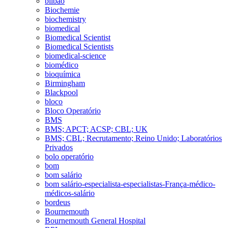
bilbao
Biochemie
biochemistry
biomedical
Biomedical Scientist
Biomedical Scientists
biomedical-science
biomédico
bioquímica
Birmingham
Blackpool
bloco
Bloco Operatório
BMS
BMS; APCT; ACSP; CBL; UK
BMS; CBL; Recrutamento; Reino Unido; Laboratórios
Privados
bolo operatório
bom
bom salário
bom salário-especialista-especialistas-França-médico-
médicos-salário
bordeus
Bournemouth
Bournemouth General Hospital