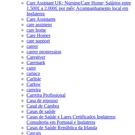
Care Assistant UK; Nursing/Care Home; Salários entre
1.500£ a 2.000£ por mês; Acompanhamento local em
Inglaterra
Care Assistants
care assistens
care home
Care Homes
care support
career
career progression
Caregiver
Caremark
carer
cariaco
Carlisle
Carlow
carreira
Carreira Profissional
Casa de repouso
Casal de Cambra
Casas de saúde
Casas de Saúde e Lares Certificados Inglaterra;
Consultoria em Portugal e Inglaterra
Casas de Saúde República da Irlanda
Cascais