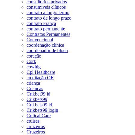
consultorios privados
consumiveis clínicos
contrato a longo termo
contrato de longo prazo
contrato França
contrato permanente
Contratos Permanentes
Convencional
coordenação clínica
coordenador de bloco
coração
Cork
cowhig
Cpl Healthcare
creditação OE
criança
Crianças
Crikbet99 id
Crikbets99
Crikbets99 id
Crikbets99 login
Critical Care
cruises
cruizeiros
Cruzeiros