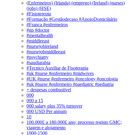
(Enfermeiros) (Irlanda) (emprego) (Ireland) (nurses)
(jobs) (HSE)
#Fisiotereuta
#Formação #Gestãodecaso #ApoioDomiciliário
#França #enfermeiros
#gp #doctor
#mentalhealth
#middleeast
#nursejobireland
#nursejobmiddleeast
#psychiatry
#saudiarabia
#Tecnico Auxiliar de Fisoterapia
#uk #nurse #enfermeiro #midwives
#UK #nurse #enfermeiro #oncology #oncologia
#uk #nurse #enfermeiro #paediatric #pediatria
+ despesas combustivel
000
000 a 15
000 salary plus 35% turnover
000 USD Per annum
10
100.000£ a 180.000£ ano; processo registo GMC;
viagem e alojamento
1000-1500