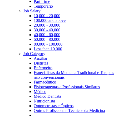
Part-Time
Temporário
Job Salary
10,000 - 20,000
100,000 and above
20,000 - 30,000
30,000 - 40,000
40,000 - 60,000
60,000 - 80,000
80,000 - 100,000
Less than 10,000
Job Category
Auxiliar
Dietistas
Enfermeiro
Especialistas da Medicina Tradicional e Terapias
não convencionais
Farmacêutico
Fisioterapeutas e Profissionais Similares
Médico
Médico Dentista
Nutricionista
Optometristas e Ópticos
Outros Profissionais Técnicos da Medicina