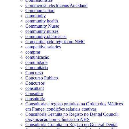
Comissionistas
Commercial electricians Auckland
Communication
community
community health
Community Nurse
community nurses
community pharmacist
Comparticipado registo no NMC
competitive salaries
comprar
comunicação
comunidade
Comunitária
Concurso
Concurso Público
Concursos
consultant
Consultor
consultoria
Consultoria e registo gratuitos na Ordem dos Médicos
em França; condições salariais atrativas
Consultoria Gratuita no Registo no Dental Council;
Organização com Clínicas do NHS
Consultoria Gratuita no Registo no General Dental