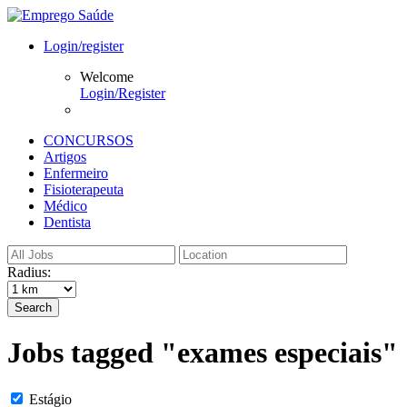
Login/register
Welcome
Login/Register
CONCURSOS
Artigos
Enfermeiro
Fisioterapeuta
Médico
Dentista
Radius:
Search
Jobs tagged "exames especiais"
Estágio