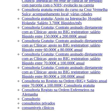
Council; Integração em rede de clínicas de prestígio
com parceria com o NHS; evolução na carreia
Consultoria gratuita registo do curso na Cruz Vermelha
Suíça; acompanhamento local; várias cidades
Consultoria gratuita; Apoio na Integração; Hospital
Holanda; Salário 3.700€ Ilíquidos/mês
Consultoria Gratuita; Contrato assinado diretamente
com as Clínicas; apoio no BIG registration; salário
Ilíquido entre 150.000€ a 200.000€ anual
Consultoria Gratuita; Contrato assinado diretamente
com as Clínicas; apoio no BIG registration; salário
Ilíquido entre 60.000€ a 80.000€ anual
Consultoria Gratuita; Contrato assinado diretamente
com as Clínicas; apoio no BIG registration; salário
Ilíquido entre 70.000€ a 100.000€ anual
Consultoria Gratuita; Contrato assinado diretamente
com as Clínicas; apoio no BIG registration; salário
Ilíquido entre 80.000€ a 100.000€ anual
Consultoria no Registo na Ordem (BIG); Salário anual
entre 70.000€ a 100.000€; Consultoria gratuita
Consultoria Registo na Ordem Enfermeiros na
Alemanha
Consultorio
consultorios privados
consumiveis clínicos