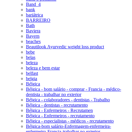
Band_4
bank
bariátrica
BARREIRO
Bath
Baviera
Bayern
beaches
Beautilook Ayurvedic weight loss product
bebe
belas
beleza
beleza e bem estar
belfast
belgia
Bélgica
Bélgica - bom salário - comprar - Francia - médico-
dentista - trabalhar no exterior
Bélgica - colaboradores - dentistas - Trabalho
Bélgica - dentistas - recrutamento
Bélgica - Enfermeiros - Recrutamen
Bélgica - Enfermeiros - recrutamento
Bélgica - especialistas - médicos - recrutamento
Bélgica-bom salário-Enfermagem-enfermeira-
enfermeiro-Francia-trabalhar no exterior