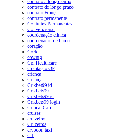
contrato a longo termo
contrato de longo prazo
contrato França
contrato permanente
Contratos Permanentes
Convencional
coordenação clínica
coordenador de bloco
coração
Cork
cowhig
Cpl Healthcare
creditação OE
criança
Crianças
Crikbet99 id
Crikbets99
Crikbets99 id
Crikbets99 login
Critical Care
cruises
cruizeiros
Cruzeiros
cryodon taxi
CT