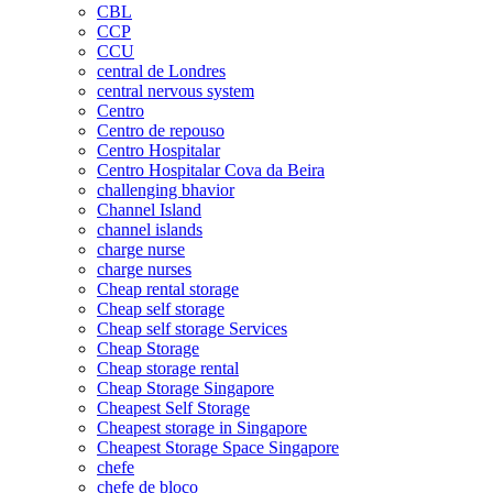
CBL
CCP
CCU
central de Londres
central nervous system
Centro
Centro de repouso
Centro Hospitalar
Centro Hospitalar Cova da Beira
challenging bhavior
Channel Island
channel islands
charge nurse
charge nurses
Cheap rental storage
Cheap self storage
Cheap self storage Services
Cheap Storage
Cheap storage rental
Cheap Storage Singapore
Cheapest Self Storage
Cheapest storage in Singapore
Cheapest Storage Space Singapore
chefe
chefe de bloco