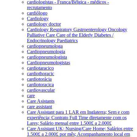
cardiologistas - França/Bélgica - médicos -
recrutamento
cardiólogo
Cardiology
cardiology doctor
Cardiology Respiratory Gastroenterology Oncology
Palliative Care Care of the Elderly Diabetes /
Endocrinology Paediatrics
cardiopneumologa
Cardiopneumologia
cardiopneumologista
Cardiopneumologistas
cardiotaracico
cardiothoracic
cardiotorácia
cardiotoracica
cardiovascular
care
Care Asistants
care assistant
Care Assistant para 1 LAR em Inglaterra; Sem e com
experiência; Contrato Full Time diretamente com os
Lares; Salário mensal entre 1.500£ a 2.000£
Care Assistant UK; Nursing/Care Home; Salários entre
1.500£ a 2.000£ por mês; Acompanhamento local em