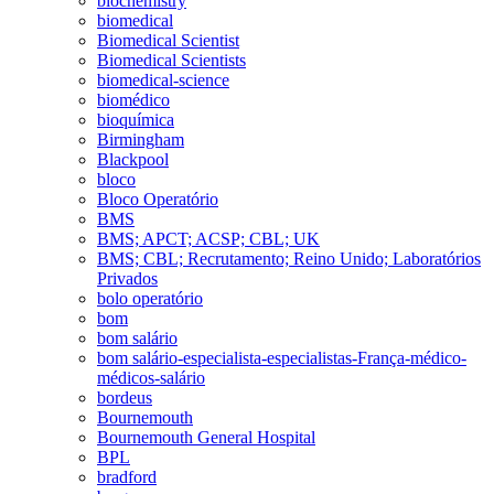
biochemistry
biomedical
Biomedical Scientist
Biomedical Scientists
biomedical-science
biomédico
bioquímica
Birmingham
Blackpool
bloco
Bloco Operatório
BMS
BMS; APCT; ACSP; CBL; UK
BMS; CBL; Recrutamento; Reino Unido; Laboratórios
Privados
bolo operatório
bom
bom salário
bom salário-especialista-especialistas-França-médico-
médicos-salário
bordeus
Bournemouth
Bournemouth General Hospital
BPL
bradford