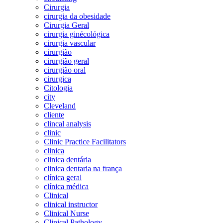
Cirurgia
cirurgia da obesidade
Cirurgia Geral
cirurgia ginécológica
cirurgia vascular
cirurgião
cirurgião geral
cirurgião oral
cirurgica
Citologia
city
Cleveland
cliente
clincal analysis
clinic
Clinic Practice Facilitators
clinica
clinica dentária
clinica dentaria na frança
clínica geral
clínica médica
Clinical
clinical instructor
Clinical Nurse
Clinical Pathology