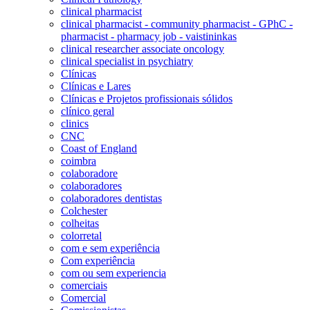
clinical pharmacist
clinical pharmacist - community pharmacist - GPhC -
pharmacist - pharmacy job - vaistininkas
clinical researcher associate oncology
clinical specialist in psychiatry
Clínicas
Clínicas e Lares
Clínicas e Projetos profissionais sólidos
clínico geral
clinics
CNC
Coast of England
coimbra
colaboradore
colaboradores
colaboradores dentistas
Colchester
colheitas
colorretal
com e sem experiência
Com experiência
com ou sem experiencia
comerciais
Comercial