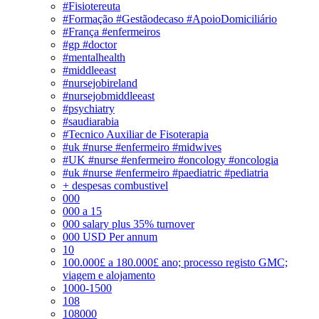
#Fisiotereuta
#Formação #Gestãodecaso #ApoioDomiciliário
#França #enfermeiros
#gp #doctor
#mentalhealth
#middleeast
#nursejobireland
#nursejobmiddleeast
#psychiatry
#saudiarabia
#Tecnico Auxiliar de Fisoterapia
#uk #nurse #enfermeiro #midwives
#UK #nurse #enfermeiro #oncology #oncologia
#uk #nurse #enfermeiro #paediatric #pediatria
+ despesas combustivel
000
000 a 15
000 salary plus 35% turnover
000 USD Per annum
10
100.000£ a 180.000£ ano; processo registo GMC;
viagem e alojamento
1000-1500
108
108000