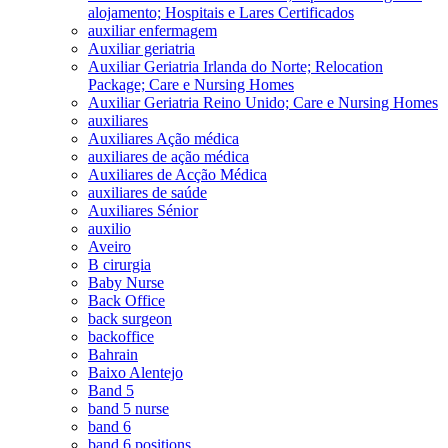
alojamento; Hospitais e Lares Certificados
auxiliar enfermagem
Auxiliar geriatria
Auxiliar Geriatria Irlanda do Norte; Relocation
Package; Care e Nursing Homes
Auxiliar Geriatria Reino Unido; Care e Nursing Homes
auxiliares
Auxiliares Ação médica
auxiliares de ação médica
Auxiliares de Acção Médica
auxiliares de saúde
Auxiliares Sénior
auxilio
Aveiro
B cirurgia
Baby Nurse
Back Office
back surgeon
backoffice
Bahrain
Baixo Alentejo
Band 5
band 5 nurse
band 6
band 6 positions