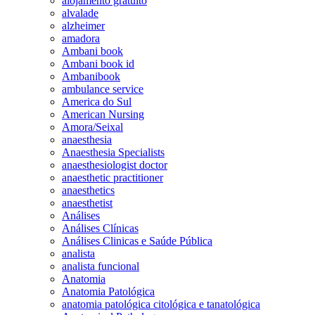
alojamento gratuito
alvalade
alzheimer
amadora
Ambani book
Ambani book id
Ambanibook
ambulance service
America do Sul
American Nursing
Amora/Seixal
anaesthesia
Anaesthesia Specialists
anaesthesiologist doctor
anaesthetic practitioner
anaesthetics
anaesthetist
Análises
Análises Clínicas
Análises Clinicas e Saúde Pública
analista
analista funcional
Anatomia
Anatomia Patológica
anatomia patológica citológica e tanatológica