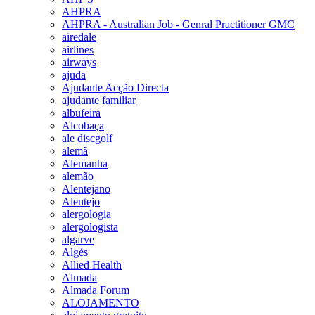
AHPRA
AHPRA - Australian Job - Genral Practitioner GMC
airedale
airlines
airways
ajuda
Ajudante Acção Directa
ajudante familiar
albufeira
Alcobaça
ale discgolf
alemã
Alemanha
alemão
Alentejano
Alentejo
alergologia
alergologista
algarve
Algés
Allied Health
Almada
Almada Forum
ALOJAMENTO