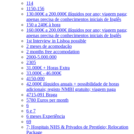
114
1150-156
130.000€ a 200.000€ ilíquidos por ano; viagem paga;
apenas precisa de conhecimentos iniciais de Inglês
150 a 240€ à hora
160.000€ a 200.000€ ilíquidos por ano; viagem paga;
apenas precisa de conhecimentos iniciais de Inglês
1st Interview in Lisboa possible
2 meses de acomodação
2 months free accomodation
2000-5.000.000
2305
31.000€ + Horas Extra
33.000€ - 46.000€
4150-000
42.000€ ilíquidos anuais + possibilidade de horas
adicionais; registo NMBI gratuito; viagem paga
4715-091 Braga
5780 Euros per month
6
6 e 7
6 meses Experiência
69
7; Hospitais NHS & Privados de Prestígio; Relocation
Package