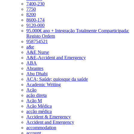
7400-230
7750
8200
8600-174
9120-000
95.000€ ano + Integração Totalmente Comparticipada:
Registo Ordem
958754521
a&e
A&E Nurse
A&E-Accident and Emergency
ABA
Abrantes
Abu Dhabi
ACA; Saúde; quiosque da saúde
Academic Writing
Ação
ação direta
Ação M
Ação Médica
acção médica
Accident & Emergency
Accident and Emergency
accommodation
account