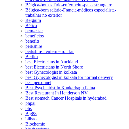
Bélgica-bom salário-enfermeiro-país estrangeiro
Bélgica-bom salário-Francia-médicos especialista-
trabalhar no exterior
Belgium
Bélica
bem-estar
benefícios
benefits
berkshire
berkshire - enfermeiro - lar
Berlim
best Electricians in Auckland
best Electricians in North Shore
best Gynecologist in kolkata
best Gynecologist in kolkata for normal delivery
best personnel
Best Psychiatrist In Kankarbagh Patna
Best Restaurant In Henderson NV
Best stomach Cancer Hospitals in hyderabad
bhpal
bhs
Big88
bilbao
Biochemie