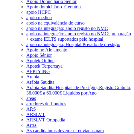
Apoio Domiciliário Sénior
Apoio domiciliário. Geriatría.
apoio HCPC
apoio medico
apoio na equivalência do curso
apoio na integração; apoio registo no NMC
apoio na integração; apoio registo no NMC; preparação
+ exame IELTS suportados pelo hospital
apoio na integração; Hospital Privado de prestígio
Apoio no Alojamento
Apoio Sénior
Apotek Online
Apotek Terpercaya
APPLYING
Arabia
Arábia Saudita
Arábia Saudita Hospitais de Prestígio; Registo Gratuito;
36.000€ a 60.000€ Líquidos por Ano
areas
arredores de Londres
ARS
ARSLVT
ARSLVT Ortopedia
Artas
As candidaturas devem ser enviadas para