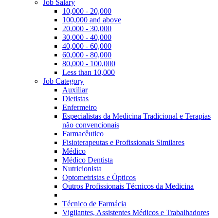
Job Salary
10,000 - 20,000
100,000 and above
20,000 - 30,000
30,000 - 40,000
40,000 - 60,000
60,000 - 80,000
80,000 - 100,000
Less than 10,000
Job Category
Auxiliar
Dietistas
Enfermeiro
Especialistas da Medicina Tradicional e Terapias
não convencionais
Farmacêutico
Fisioterapeutas e Profissionais Similares
Médico
Médico Dentista
Nutricionista
Optometristas e Ópticos
Outros Profissionais Técnicos da Medicina
Técnico de Farmácia
Vigilantes, Assistentes Médicos e Trabalhadores