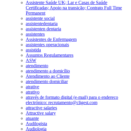
Assistente Saúde UK; Lar e Casas de Saúde
Certificadas; Apoio na transição; Contrato Full Time
Permanent
assistente social
assistentedentaria
assistenten dentaria
assistentes
Assistentes de Enfermagem
assistentes operacionais
assistida
Assuntos Regulamentares
ASW
atendimento
atendimento a domicílio
Atendimento ao Cliente
atendimento domiciliar
atrative
atrativo
através de formato digital (e-mail) para o endereço
electrónico: recrutamento@cligest.com
attractive salaries
Attractive salary
atuante
Audilogista
Audiologia