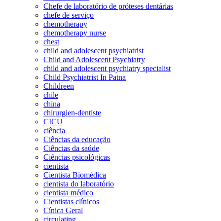
Chefe de laboratório de próteses dentárias
chefe de serviço
chemotherapy
chemotherapy nurse
chest
child and adolescent psychiatrist
Child and Adolescent Psychiatry
child and adolescent psychiatry specialist
Child Psychiatrist In Patna
Childreen
chile
china
chirurgien-dentiste
CICU
ciência
Ciências da educação
Ciências da saúde
Ciências psicológicas
cientista
Cientista Biomédica
cientista do laboratório
cientista médico
Cientistas clínicos
Cínica Geral
circulating