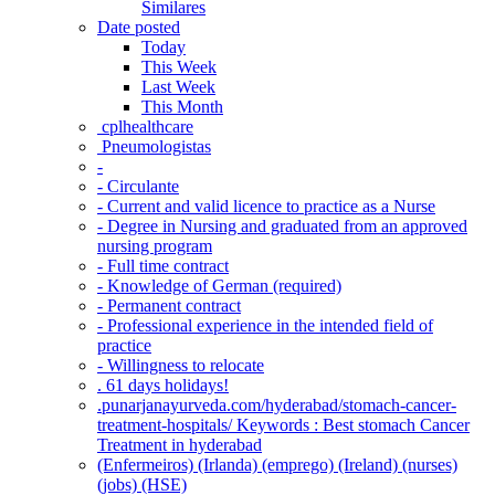
Similares
Date posted
Today
This Week
Last Week
This Month
‎ cplhealthcare‬
Pneumologistas
-
- Circulante
- Current and valid licence to practice as a Nurse
- Degree in Nursing and graduated from an approved
nursing program
- Full time contract
- Knowledge of German (required)
- Permanent contract
- Professional experience in the intended field of
practice
- Willingness to relocate
. 61 days holidays!
.punarjanayurveda.com/hyderabad/stomach-cancer-
treatment-hospitals/ Keywords : Best stomach Cancer
Treatment in hyderabad
(Enfermeiros) (Irlanda) (emprego) (Ireland) (nurses)
(jobs) (HSE)