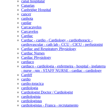
canal hospitalar
Canarias
Canbridge Hospital
cancer
canhota
capilar
Carcacavelos
Carcavelos
Cardiac
Cardiac - cardio - Cardiology - cardiothoracic -
cardiovascular - cath lab - CCU - CICU - perfusionist
Cardiac and Respiratory Physiology
Cardiac Nurses
Cardiac Physiology
cardiaco
cardiaco - cardiologia - enfermeira - hospital - inglaterra
- nurse - rgn - STAFF NURSE - cardiac - cardiology
Cardiff
cardio
cardio-toracica
cardiologia
Cardiologist Doctor / Cardiologist
cardiologista
cardiologistas
cardiologistas - França - recrutamento