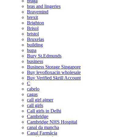
braga
bras and lingeries
Bravemind
brexit
Brighton
Brisol
bristol
Bruxelas
building
bupa
Bury St.Edmunds
business
Business Storage Singapore
Buy levofloxacin wholesale
Buy Verified Skrill Account
C
cabelo
cagas
call girl ajmer
call girls
Call girls in Delhi
Cambridge
Cambridge NHS Hospital
canal da mancha
Canal Farmácia