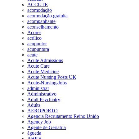
ACCUTE
acomodação
acomodação gratuita
acompanhante
aconselhamento
Açores
acrilico
acupuntor
acupuntura
acute
Acute Admissions
Acute Care
Acute Medicine
Acute Nursing Posts UK
Acute-Nursing-Jobs
administrar
Administrativo
Adult Psychiatry
Adults
AEROPORTO
Agencia Recrutamento Reino Unido
Agency Job
Agente de Geriatria
águeda
AHP'S