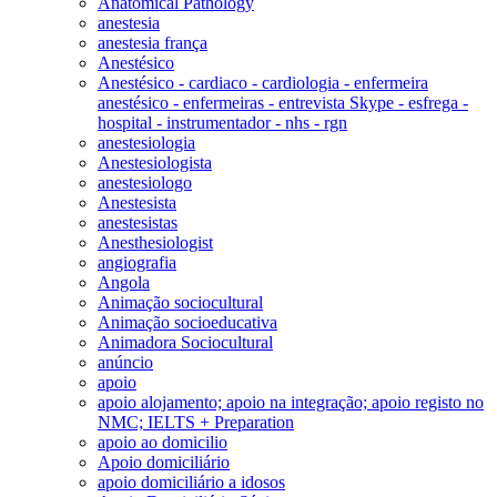
Anatomical Pathology
anestesia
anestesia frança
Anestésico
Anestésico - cardiaco - cardiologia - enfermeira
anestésico - enfermeiras - entrevista Skype - esfrega -
hospital - instrumentador - nhs - rgn
anestesiologia
Anestesiologista
anestesiologo
Anestesista
anestesistas
Anesthesiologist
angiografia
Angola
Animação sociocultural
Animação socioeducativa
Animadora Sociocultural
anúncio
apoio
apoio alojamento; apoio na integração; apoio registo no
NMC; IELTS + Preparation
apoio ao domicilio
Apoio domiciliário
apoio domiciliário a idosos