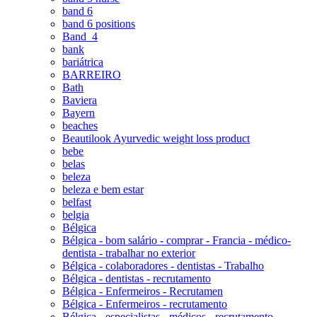
band 6
band 6 positions
Band_4
bank
bariátrica
BARREIRO
Bath
Baviera
Bayern
beaches
Beautilook Ayurvedic weight loss product
bebe
belas
beleza
beleza e bem estar
belfast
belgia
Bélgica
Bélgica - bom salário - comprar - Francia - médico-
dentista - trabalhar no exterior
Bélgica - colaboradores - dentistas - Trabalho
Bélgica - dentistas - recrutamento
Bélgica - Enfermeiros - Recrutamen
Bélgica - Enfermeiros - recrutamento
Bélgica - especialistas - médicos - recrutamento