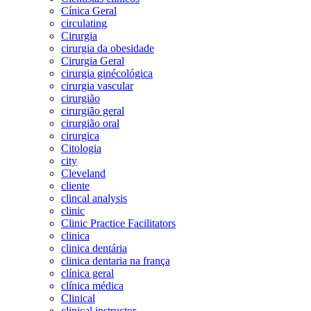
Cínica Geral
circulating
Cirurgia
cirurgia da obesidade
Cirurgia Geral
cirurgia ginécológica
cirurgia vascular
cirurgião
cirurgião geral
cirurgião oral
cirurgica
Citologia
city
Cleveland
cliente
clincal analysis
clinic
Clinic Practice Facilitators
clinica
clinica dentária
clinica dentaria na frança
clínica geral
clínica médica
Clinical
clinical instructor