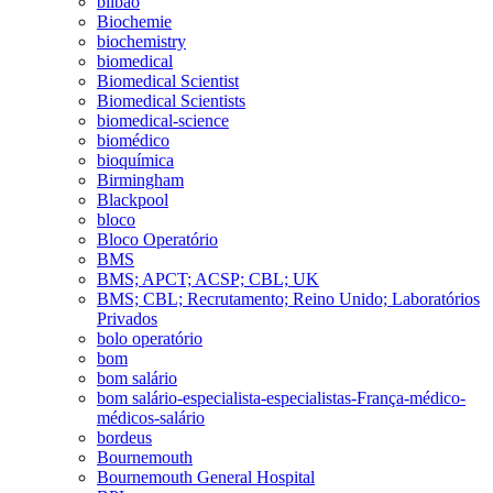
bilbao
Biochemie
biochemistry
biomedical
Biomedical Scientist
Biomedical Scientists
biomedical-science
biomédico
bioquímica
Birmingham
Blackpool
bloco
Bloco Operatório
BMS
BMS; APCT; ACSP; CBL; UK
BMS; CBL; Recrutamento; Reino Unido; Laboratórios
Privados
bolo operatório
bom
bom salário
bom salário-especialista-especialistas-França-médico-
médicos-salário
bordeus
Bournemouth
Bournemouth General Hospital