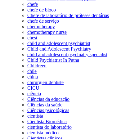
chefe
chefe de bloco
Chefe de laboratório de próteses dentárias
chefe de serviço
chemotherapy
chemotherapy nurse
chest
child and adolescent psychiatrist
Child and Adolescent Psychiatry
child and adolescent psychiatry specialist
Child Psychiatrist In Patna
Childreen
chile
china
chirurgien-dentiste
CICU
ciência
Ciências da educação
Ciências da saúde
Ciências psicológicas
cientista
Cientista Biomédica
cientista do laboratório
cientista médico
Cientistas clínicos