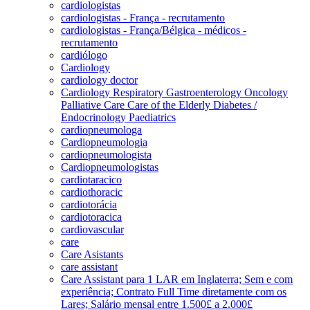
cardiologistas
cardiologistas - França - recrutamento
cardiologistas - França/Bélgica - médicos -
recrutamento
cardiólogo
Cardiology
cardiology doctor
Cardiology Respiratory Gastroenterology Oncology
Palliative Care Care of the Elderly Diabetes /
Endocrinology Paediatrics
cardiopneumologa
Cardiopneumologia
cardiopneumologista
Cardiopneumologistas
cardiotaracico
cardiothoracic
cardiotorácia
cardiotoracica
cardiovascular
care
Care Asistants
care assistant
Care Assistant para 1 LAR em Inglaterra; Sem e com
experiência; Contrato Full Time diretamente com os
Lares; Salário mensal entre 1.500£ a 2.000£