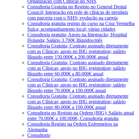
Organização com Clínicas do NHS
Consultoria Gratuita no Registo no General Dental
Council; Integração em rede de clínicas de prestígio
com parceria com o NHS; evolução na carreia
Consultoria gratuita registo do curso na Cruz Vermelha
Suíça; acompanhamento local; várias cidades
Consultoria gratuita; Apoio na Integração; Hospital
Holanda; Salário 3.700€ Ilíquidos/mês
Consultoria Gratuita; Contrato assinado diretamente
com as Clínicas; apoio no BIG registration; salário
Ilíquido entre 150.000€ a 200.000€ anual
Consultoria Gratuita; Contrato assinado diretamente
com as Clínicas; apoio no BIG registration; salário
Ilíquido entre 60.000€ a 80.000€ anual
Consultoria Gratuita; Contrato assinado diretamente
com as Clínicas; apoio no BIG registration; salário
Ilíquido entre 70.000€ a 100.000€ anual
Consultoria Gratuita; Contrato assinado diretamente
com as Clínicas; apoio no BIG registration; salário
Ilíquido entre 80.000€ a 100.000€ anual
Consultoria no Registo na Ordem (BIG); Salário anual
entre 70.000€ a 100.000€; Consultoria gratuita
Consultoria Registo na Ordem Enfermeiros na
Alemanha
Consultorio