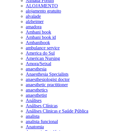
Almada Forum
ALOJAMENTO
alojamento gratuito
alvalade
alzheimer
amadora
Ambani book
Ambani book id
Ambanibook
ambulance service
America do Sul
American Nursing
Amora/Seixal
anaesthesia
Anaesthesia Specialists
anaesthesiologist doctor
anaesthetic practitioner
anaesthetics
anaesthetist
Análises
Análises Clínicas
Análises Clinicas e Saúde Pública
analista
analista funcional
Anatomia