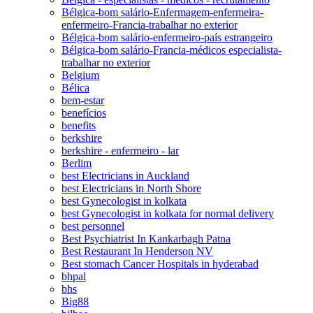
Bélgica-bom salário-Enfermagem-enfermeira-
enfermeiro-Francia-trabalhar no exterior
Bélgica-bom salário-enfermeiro-país estrangeiro
Bélgica-bom salário-Francia-médicos especialista-
trabalhar no exterior
Belgium
Bélica
bem-estar
benefícios
benefits
berkshire
berkshire - enfermeiro - lar
Berlim
best Electricians in Auckland
best Electricians in North Shore
best Gynecologist in kolkata
best Gynecologist in kolkata for normal delivery
best personnel
Best Psychiatrist In Kankarbagh Patna
Best Restaurant In Henderson NV
Best stomach Cancer Hospitals in hyderabad
bhpal
bhs
Big88