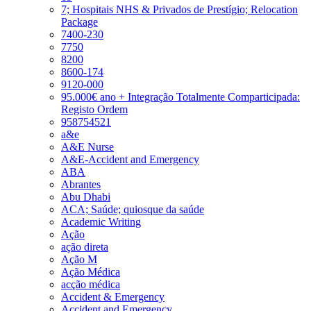
7; Hospitais NHS & Privados de Prestígio; Relocation
Package
7400-230
7750
8200
8600-174
9120-000
95.000€ ano + Integração Totalmente Comparticipada:
Registo Ordem
958754521
a&e
A&E Nurse
A&E-Accident and Emergency
ABA
Abrantes
Abu Dhabi
ACA; Saúde; quiosque da saúde
Academic Writing
Ação
ação direta
Ação M
Ação Médica
acção médica
Accident & Emergency
Accident and Emergency