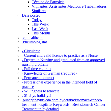
Técnico de Farmácia
Vigilantes, Assistentes Médicos e Trabalhadores
Similares
Date posted
Today
This Week
Last Week
This Month
‎ cplhealthcare‬
Pneumologistas
-
- Circulante
- Current and valid licence to practice as a Nurse
- Degree in Nursing and graduated from an approved
nursing program
- Full time contract
- Knowledge of German (required)
- Permanent contract
- Professional experience in the intended field of
practice
- Willingness to relocate
. 61 days holidays!
.punarjanayurveda.com/hyderabad/stomach-cancer-
treatment-hospitals/ Keywords : Best stomach Cancer
Treatment in hyderabad