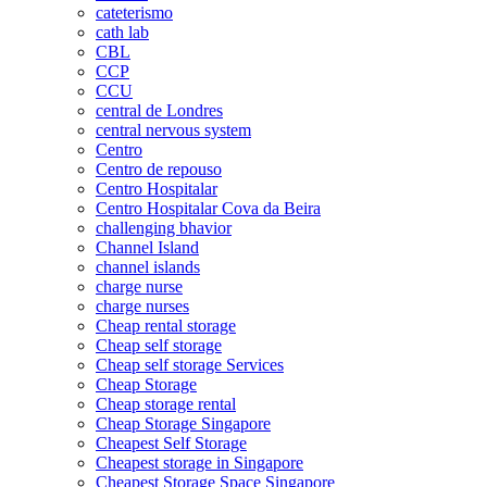
cateterismo
cath lab
CBL
CCP
CCU
central de Londres
central nervous system
Centro
Centro de repouso
Centro Hospitalar
Centro Hospitalar Cova da Beira
challenging bhavior
Channel Island
channel islands
charge nurse
charge nurses
Cheap rental storage
Cheap self storage
Cheap self storage Services
Cheap Storage
Cheap storage rental
Cheap Storage Singapore
Cheapest Self Storage
Cheapest storage in Singapore
Cheapest Storage Space Singapore