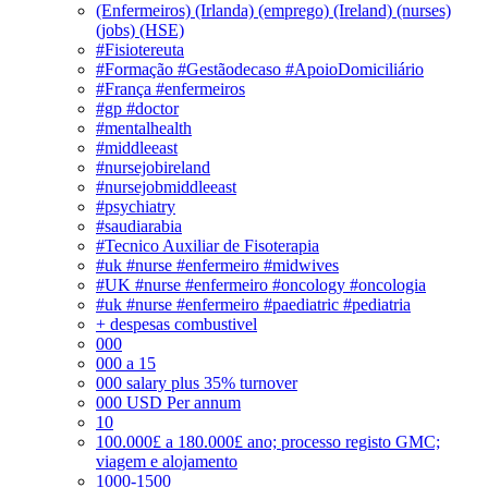
(Enfermeiros) (Irlanda) (emprego) (Ireland) (nurses)
(jobs) (HSE)
#Fisiotereuta
#Formação #Gestãodecaso #ApoioDomiciliário
#França #enfermeiros
#gp #doctor
#mentalhealth
#middleeast
#nursejobireland
#nursejobmiddleeast
#psychiatry
#saudiarabia
#Tecnico Auxiliar de Fisoterapia
#uk #nurse #enfermeiro #midwives
#UK #nurse #enfermeiro #oncology #oncologia
#uk #nurse #enfermeiro #paediatric #pediatria
+ despesas combustivel
000
000 a 15
000 salary plus 35% turnover
000 USD Per annum
10
100.000£ a 180.000£ ano; processo registo GMC;
viagem e alojamento
1000-1500