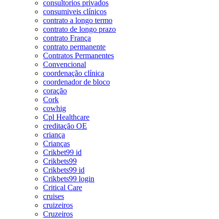
consultorios privados
consumiveis clínicos
contrato a longo termo
contrato de longo prazo
contrato França
contrato permanente
Contratos Permanentes
Convencional
coordenação clínica
coordenador de bloco
coração
Cork
cowhig
Cpl Healthcare
creditação OE
criança
Crianças
Crikbet99 id
Crikbets99
Crikbets99 id
Crikbets99 login
Critical Care
cruises
cruizeiros
Cruzeiros