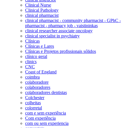
Clinical Nurse
Clinical Pathology
clinical pharmacist
clinical pharmacist - community pharmacist - GPhC -
pharmacist - pharmacy job - vaistininkas
clinical researcher associate oncology
clinical specialist in psychiatry
Clínicas
Clínicas e Lares
Clínicas e Projetos profissionais sólidos
clínico geral
clinics
CNC
Coast of England
coimbra
colaboradore
colaboradores
colaboradores dentistas
Colchester
colheitas
colorretal
com e sem experiência
Com experiência
com ou sem experiencia