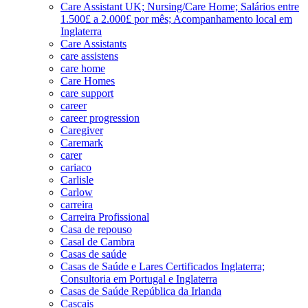
Care Assistant UK; Nursing/Care Home; Salários entre
1.500£ a 2.000£ por mês; Acompanhamento local em
Inglaterra
Care Assistants
care assistens
care home
Care Homes
care support
career
career progression
Caregiver
Caremark
carer
cariaco
Carlisle
Carlow
carreira
Carreira Profissional
Casa de repouso
Casal de Cambra
Casas de saúde
Casas de Saúde e Lares Certificados Inglaterra;
Consultoria em Portugal e Inglaterra
Casas de Saúde República da Irlanda
Cascais