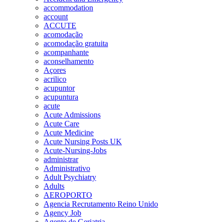
accommodation
account
ACCUTE
acomodação
acomodação gratuita
acompanhante
aconselhamento
Açores
acrilico
acupuntor
acupuntura
acute
Acute Admissions
Acute Care
Acute Medicine
Acute Nursing Posts UK
Acute-Nursing-Jobs
administrar
Administrativo
Adult Psychiatry
Adults
AEROPORTO
Agencia Recrutamento Reino Unido
Agency Job
Agente de Geriatria