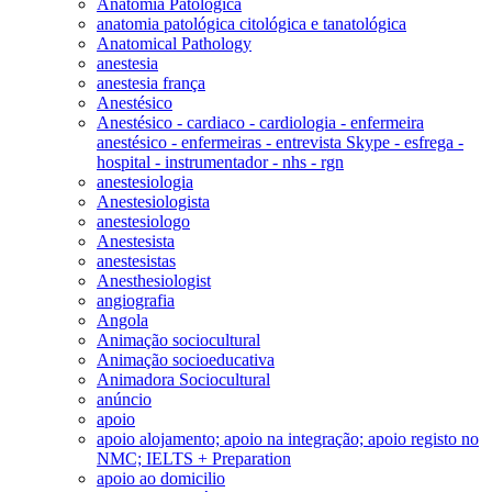
Anatomia Patológica
anatomia patológica citológica e tanatológica
Anatomical Pathology
anestesia
anestesia frança
Anestésico
Anestésico - cardiaco - cardiologia - enfermeira
anestésico - enfermeiras - entrevista Skype - esfrega -
hospital - instrumentador - nhs - rgn
anestesiologia
Anestesiologista
anestesiologo
Anestesista
anestesistas
Anesthesiologist
angiografia
Angola
Animação sociocultural
Animação socioeducativa
Animadora Sociocultural
anúncio
apoio
apoio alojamento; apoio na integração; apoio registo no
NMC; IELTS + Preparation
apoio ao domicilio