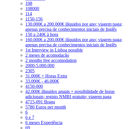
108
108000
114
1150-156
130.000€ a 200.000€ ilíquidos por ano; viagem paga;
apenas precisa de conhecimentos iniciais de Inglês
150 a 240€ à hora
160.000€ a 200.000€ ilíquidos por ano; viagem paga;
apenas precisa de conhecimentos iniciais de Inglês
1st Interview in Lisboa possible
2 meses de acomodação
2 months free accomodation
2000-5.000.000
2305
31.000€ + Horas Extra
33.000€ - 46.000€
4150-000
42.000€ ilíquidos anuais + possibilidade de horas
adicionais; registo NMBI gratuito; viagem paga
4715-091 Braga
5780 Euros per month
6
6 e 7
6 meses Experiência
69