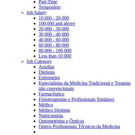
Part-Time
Temporário
Job Salary
10,000 - 20,000
100,000 and above
20,000 - 30,000
30,000 - 40,000
40,000 - 60,000
60,000 - 80,000
80,000 - 100,000
Less than 10,000
Job Category
Auxiliar
Dietistas
Enfermeiro
Especialistas da Medicina Tradicional e Terapias
não convencionais
Farmacêutico
Fisioterapeutas e Profissionais Similares
Médico
Médico Dentista
Nutricionista
Optometristas e Ópticos
Outros Profissionais Técnicos da Medicina