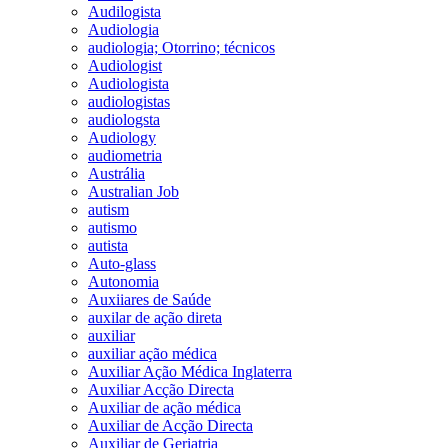
Audilogista
Audiologia
audiologia; Otorrino; técnicos
Audiologist
Audiologista
audiologistas
audiologsta
Audiology
audiometria
Austrália
Australian Job
autism
autismo
autista
Auto-glass
Autonomia
Auxiiares de Saúde
auxilar de ação direta
auxiliar
auxiliar ação médica
Auxiliar Ação Médica Inglaterra
Auxiliar Acção Directa
Auxiliar de ação médica
Auxiliar de Acção Directa
Auxiliar de Geriatria