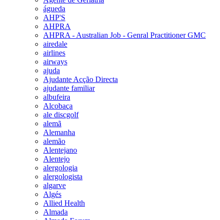
águeda
AHP'S
AHPRA
AHPRA - Australian Job - Genral Practitioner GMC
airedale
airlines
airways
ajuda
Ajudante Acção Directa
ajudante familiar
albufeira
Alcobaça
ale discgolf
alemã
Alemanha
alemão
Alentejano
Alentejo
alergologia
alergologista
algarve
Algés
Allied Health
Almada