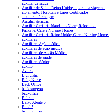
auxiliar de saúde
Auxiliar de Saúde Reino Unido; suporte na viagem e
alojamento; Hospitais e Lares Certificados
auxiliar enfermagem
Auxiliar geriatria
Auxiliar Geriatria Irlanda do Norte; Relocation
Package; Care e Nursing Homes
Auxiliar Geriatria Reino Unido; Care e Nursing Homes
auxiliares
Auxiliares Ação médica
auxiliares de ação médica
Auxiliares de Acção Médica
auxiliares de saúde
Auxiliares Sénior
auxilio
Aveiro
B cirurgia
Baby Nurse
Back Office
back surgeon
backoffice
Bahrain
Baixo Alentejo
Band 5
band 5 nurse