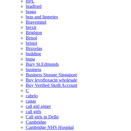
BPL
bradford
braga
bras and lingeries
Bravemind
brexit
Brighton
Brisol
bristol
Bruxelas
building
bupa
Bury St.Edmunds
business
Business Storage Singapore
Buy levofloxacin wholesale
Buy Verified Skrill Account
C
cabelo
cagas
call girl ajmer
call girls
Call girls in Delhi
Cambridge
Cambridge NHS Hospital