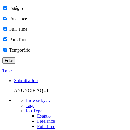
Estágio
Freelance
Full-Time
Part-Time
Temporário
Top ↑
Submit a Job
ANUNCIE AQUI
Browse by…
Tags
Job Type
Estágio
Freelance
Full-Time