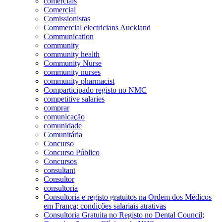
comerciais
Comercial
Comissionistas
Commercial electricians Auckland
Communication
community
community health
Community Nurse
community nurses
community pharmacist
Comparticipado registo no NMC
competitive salaries
comprar
comunicação
comunidade
Comunitária
Concurso
Concurso Público
Concursos
consultant
Consultor
consultoria
Consultoria e registo gratuitos na Ordem dos Médicos
em França; condições salariais atrativas
Consultoria Gratuita no Registo no Dental Council;