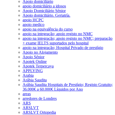
Apoio domiciliário
apoio domiciliário a idosos
Apoio Domiciliário Sénior
Apoio domiciliário. Geriatría.
apoio HCPC
apoio medico
apoio na equivalência do curso
apoio na integração; apoio registo no NMC
apoio na integração; apoio registo no NMC; preparação
+ exame IELTS suportados pelo hospital
apoio na integração; Hospital Privado de prestígio
Apoio no Alojamento
Apoio Sénior
Apotek Online
Apotek Terpercaya
APPLYING
Arabia
Arábia Saudita
Arábia Saudita Hospitais de Prestígio; Registo Gratuito;
36.000€ a 60.000€ Líquidos por Ano
areas
arredores de Londres
ARS
ARSLVT
ARSLVT Ortopedia