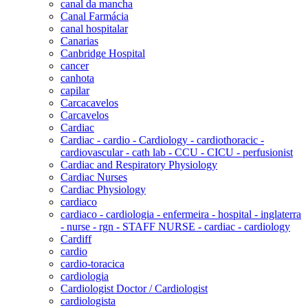
canal da mancha
Canal Farmácia
canal hospitalar
Canarias
Canbridge Hospital
cancer
canhota
capilar
Carcacavelos
Carcavelos
Cardiac
Cardiac - cardio - Cardiology - cardiothoracic -
cardiovascular - cath lab - CCU - CICU - perfusionist
Cardiac and Respiratory Physiology
Cardiac Nurses
Cardiac Physiology
cardiaco
cardiaco - cardiologia - enfermeira - hospital - inglaterra
- nurse - rgn - STAFF NURSE - cardiac - cardiology
Cardiff
cardio
cardio-toracica
cardiologia
Cardiologist Doctor / Cardiologist
cardiologista