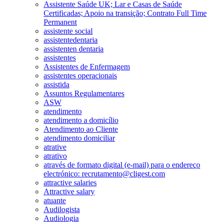
Assistente Saúde UK; Lar e Casas de Saúde
Certificadas; Apoio na transição; Contrato Full Time
Permanent
assistente social
assistentedentaria
assistenten dentaria
assistentes
Assistentes de Enfermagem
assistentes operacionais
assistida
Assuntos Regulamentares
ASW
atendimento
atendimento a domicílio
Atendimento ao Cliente
atendimento domiciliar
atrative
atrativo
através de formato digital (e-mail) para o endereço
electrónico: recrutamento@cligest.com
attractive salaries
Attractive salary
atuante
Audilogista
Audiologia