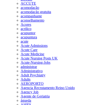
ACCUTE
acomodação
acomodação gratuita
acompanhante
aconselhamento
Açores
acrilico
acupuntor
acupuntura
acute
Acute Admissions
Acute Care
Acute Medicine
Acute Nursing Posts UK
Acute-Nursing-Jobs
administrar
Administrativo
Adult Psychiatry
Adults
AEROPORTO
Agencia Recrutamento Reino Unido
Agency Job
Agente de Geriatria
águeda
AHP'S