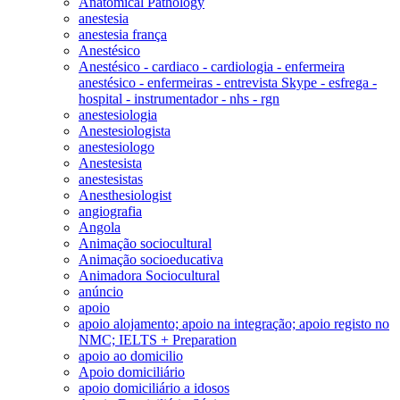
Anatomical Pathology
anestesia
anestesia frança
Anestésico
Anestésico - cardiaco - cardiologia - enfermeira
anestésico - enfermeiras - entrevista Skype - esfrega -
hospital - instrumentador - nhs - rgn
anestesiologia
Anestesiologista
anestesiologo
Anestesista
anestesistas
Anesthesiologist
angiografia
Angola
Animação sociocultural
Animação socioeducativa
Animadora Sociocultural
anúncio
apoio
apoio alojamento; apoio na integração; apoio registo no
NMC; IELTS + Preparation
apoio ao domicilio
Apoio domiciliário
apoio domiciliário a idosos