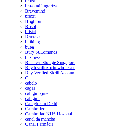
braga
bras and lingeries
Bravemind
brexit
Brighton
Brisol
bristol
Bruxelas
building
bupa
Bury St.Edmunds
business
Business Storage Singapore
Buy levofloxacin wholesale
Buy Verified Skrill Account
C
cabelo
cagas
call girl ajmer
call girls
Call girls in Delhi
Cambridge
Cambridge NHS Hospital
canal da mancha
Canal Farmácia