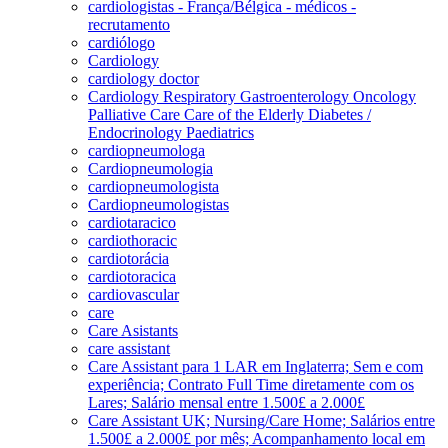
cardiologistas - França/Bélgica - médicos -
recrutamento
cardiólogo
Cardiology
cardiology doctor
Cardiology Respiratory Gastroenterology Oncology
Palliative Care Care of the Elderly Diabetes /
Endocrinology Paediatrics
cardiopneumologa
Cardiopneumologia
cardiopneumologista
Cardiopneumologistas
cardiotaracico
cardiothoracic
cardiotorácia
cardiotoracica
cardiovascular
care
Care Asistants
care assistant
Care Assistant para 1 LAR em Inglaterra; Sem e com
experiência; Contrato Full Time diretamente com os
Lares; Salário mensal entre 1.500£ a 2.000£
Care Assistant UK; Nursing/Care Home; Salários entre
1.500£ a 2.000£ por mês; Acompanhamento local em