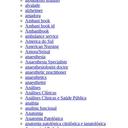
alojamento gratuito
alvalade
alzheimer
amadora
Ambani book
Ambani book id
Ambanibook
ambulance service
America do Sul
American Nursing
Amora/Seixal
anaesthesia
Anaesthesia Specialists
anaesthesiologist doctor
anaesthetic practitioner
anaesthetics
anaesthetist
Análises
Análises Clínicas
Análises Clinicas e Saúde Pública
analista
analista funcional
Anatomia
Anatomia Patológica
anatomia patológica citológica e tanatológica