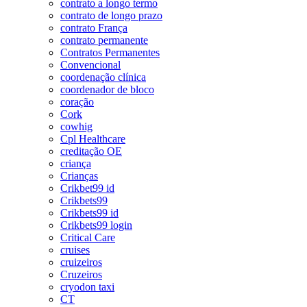
contrato a longo termo
contrato de longo prazo
contrato França
contrato permanente
Contratos Permanentes
Convencional
coordenação clínica
coordenador de bloco
coração
Cork
cowhig
Cpl Healthcare
creditação OE
criança
Crianças
Crikbet99 id
Crikbets99
Crikbets99 id
Crikbets99 login
Critical Care
cruises
cruizeiros
Cruzeiros
cryodon taxi
CT