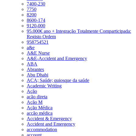
7400-230
7750
8200
8600-174
9120-000
95.000€ ano + Integração Totalmente Comparticipada:
Registo Ordem
958754521
a&e
A&E Nurse
A&E-Accident and Emergency
ABA
Abrantes
Abu Dhabi
ACA; Saúde; quiosque da saúde
Academic Writing
Ação
ação direta
Ação M
Ação Médica
acção médica
Accident & Emergency
Accident and Emergency
accommodation
account