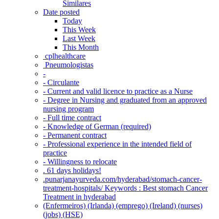
Similares
Date posted
Today
This Week
Last Week
This Month
‎ cplhealthcare‬
Pneumologistas
-
- Circulante
- Current and valid licence to practice as a Nurse
- Degree in Nursing and graduated from an approved
nursing program
- Full time contract
- Knowledge of German (required)
- Permanent contract
- Professional experience in the intended field of
practice
- Willingness to relocate
. 61 days holidays!
.punarjanayurveda.com/hyderabad/stomach-cancer-
treatment-hospitals/ Keywords : Best stomach Cancer
Treatment in hyderabad
(Enfermeiros) (Irlanda) (emprego) (Ireland) (nurses)
(jobs) (HSE)