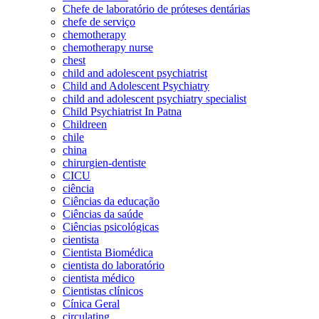
Chefe de laboratório de próteses dentárias
chefe de serviço
chemotherapy
chemotherapy nurse
chest
child and adolescent psychiatrist
Child and Adolescent Psychiatry
child and adolescent psychiatry specialist
Child Psychiatrist In Patna
Childreen
chile
china
chirurgien-dentiste
CICU
ciência
Ciências da educação
Ciências da saúde
Ciências psicológicas
cientista
Cientista Biomédica
cientista do laboratório
cientista médico
Cientistas clínicos
Cínica Geral
circulating