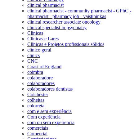
clinical pharmacist
clinical pharmacist - community pharmacist - GPhC -
pharmacist - pharmacy job - vaistininkas
clinical researcher associate oncology
clinical specialist in psychiatry
Clínicas
Clínicas e Lares
Clínicas e Projetos profissionais sólidos
clínico geral
clinics
CNC
Coast of England
coimbra
colaboradore
colaboradores
colaboradores dentistas
Colchester
colheitas
colorretal
com e sem experiência
Com experiência
com ou sem experiencia
comerciais
Comercial