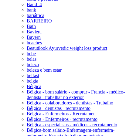
Band_4
bank
bariátrica
BARREIRO
Bath
Baviera
Bayern
beaches
Beautilook Ayurvedic weight loss product
bebe
belas
beleza
beleza e bem estar
belfast
belgia
Bélgica
Bélgica - bom salário - comprar - Francia - médico-
dentista - trabalhar no exterior
Bélgica - colaboradores - dentistas - Trabalho
Bélgica - dentistas - recrutamento
Bélgica - Enfermeiros - Recrutamen
Bélgica - Enfermeiros - recrutamento
Bélgica - especialistas - médicos - recrutamento
Bélgica-bom salário-Enfermagem-enfermeira-
enfermeiro-Francia-trabalhar no exterior