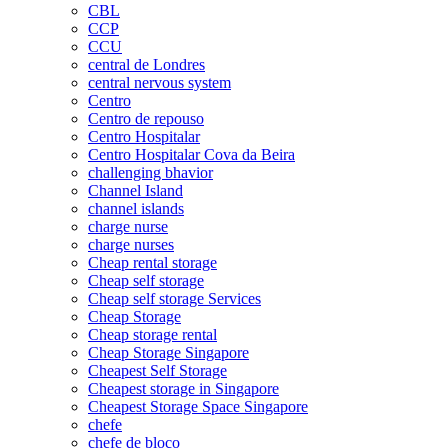
CBL
CCP
CCU
central de Londres
central nervous system
Centro
Centro de repouso
Centro Hospitalar
Centro Hospitalar Cova da Beira
challenging bhavior
Channel Island
channel islands
charge nurse
charge nurses
Cheap rental storage
Cheap self storage
Cheap self storage Services
Cheap Storage
Cheap storage rental
Cheap Storage Singapore
Cheapest Self Storage
Cheapest storage in Singapore
Cheapest Storage Space Singapore
chefe
chefe de bloco