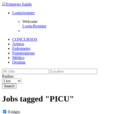
Login/register
Welcome
Login/Register
CONCURSOS
Artigos
Enfermeiro
Fisioterapeuta
Médico
Dentista
Radius:
Search
Jobs tagged "PICU"
Estágio