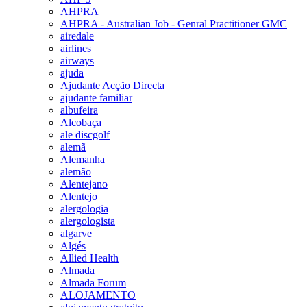
AHPRA
AHPRA - Australian Job - Genral Practitioner GMC
airedale
airlines
airways
ajuda
Ajudante Acção Directa
ajudante familiar
albufeira
Alcobaça
ale discgolf
alemã
Alemanha
alemão
Alentejano
Alentejo
alergologia
alergologista
algarve
Algés
Allied Health
Almada
Almada Forum
ALOJAMENTO