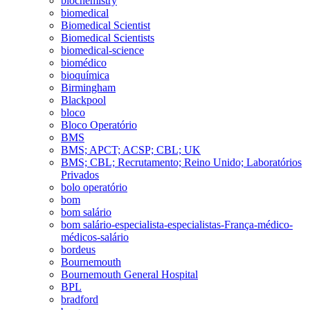
biochemistry
biomedical
Biomedical Scientist
Biomedical Scientists
biomedical-science
biomédico
bioquímica
Birmingham
Blackpool
bloco
Bloco Operatório
BMS
BMS; APCT; ACSP; CBL; UK
BMS; CBL; Recrutamento; Reino Unido; Laboratórios
Privados
bolo operatório
bom
bom salário
bom salário-especialista-especialistas-França-médico-
médicos-salário
bordeus
Bournemouth
Bournemouth General Hospital
BPL
bradford