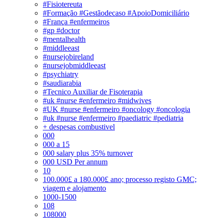
#Fisiotereuta
#Formação #Gestãodecaso #ApoioDomiciliário
#França #enfermeiros
#gp #doctor
#mentalhealth
#middleeast
#nursejobireland
#nursejobmiddleeast
#psychiatry
#saudiarabia
#Tecnico Auxiliar de Fisoterapia
#uk #nurse #enfermeiro #midwives
#UK #nurse #enfermeiro #oncology #oncologia
#uk #nurse #enfermeiro #paediatric #pediatria
+ despesas combustivel
000
000 a 15
000 salary plus 35% turnover
000 USD Per annum
10
100.000£ a 180.000£ ano; processo registo GMC;
viagem e alojamento
1000-1500
108
108000