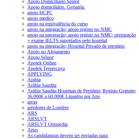
Apoio Domiciliário Sénior
Apoio domiciliário. Geriatría.
apoio HCPC
apoio medico
apoio na equivalência do curso
apoio na integração; apoio registo no NMC
apoio na integração; apoio registo no NMC; preparação
+ exame IELTS suportados pelo hospital
apoio na integração; Hospital Privado de prestígio
Apoio no Alojamento
Apoio Sénior
Apotek Online
Apotek Terpercaya
APPLYING
Arabia
Arábia Saudita
Arábia Saudita Hospitais de Prestígio; Registo Gratuito;
36.000€ a 60.000€ Líquidos por Ano
areas
arredores de Londres
ARS
ARSLVT
ARSLVT Ortopedia
Artas
As candidaturas devem ser enviadas para