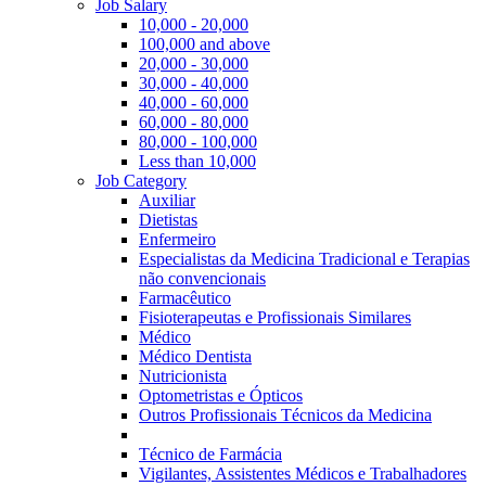
Job Salary
10,000 - 20,000
100,000 and above
20,000 - 30,000
30,000 - 40,000
40,000 - 60,000
60,000 - 80,000
80,000 - 100,000
Less than 10,000
Job Category
Auxiliar
Dietistas
Enfermeiro
Especialistas da Medicina Tradicional e Terapias
não convencionais
Farmacêutico
Fisioterapeutas e Profissionais Similares
Médico
Médico Dentista
Nutricionista
Optometristas e Ópticos
Outros Profissionais Técnicos da Medicina
Técnico de Farmácia
Vigilantes, Assistentes Médicos e Trabalhadores