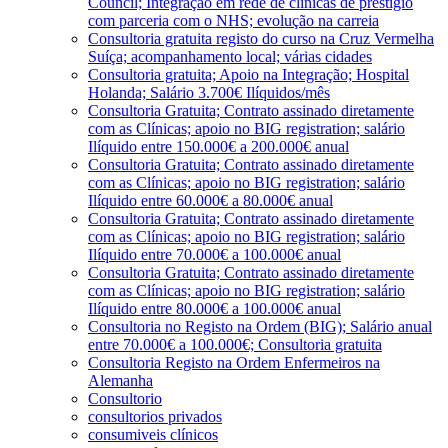
Council; Integração em rede de clínicas de prestígio
com parceria com o NHS; evolução na carreia
Consultoria gratuita registo do curso na Cruz Vermelha
Suíça; acompanhamento local; várias cidades
Consultoria gratuita; Apoio na Integração; Hospital
Holanda; Salário 3.700€ Ilíquidos/mês
Consultoria Gratuita; Contrato assinado diretamente
com as Clínicas; apoio no BIG registration; salário
Ilíquido entre 150.000€ a 200.000€ anual
Consultoria Gratuita; Contrato assinado diretamente
com as Clínicas; apoio no BIG registration; salário
Ilíquido entre 60.000€ a 80.000€ anual
Consultoria Gratuita; Contrato assinado diretamente
com as Clínicas; apoio no BIG registration; salário
Ilíquido entre 70.000€ a 100.000€ anual
Consultoria Gratuita; Contrato assinado diretamente
com as Clínicas; apoio no BIG registration; salário
Ilíquido entre 80.000€ a 100.000€ anual
Consultoria no Registo na Ordem (BIG); Salário anual
entre 70.000€ a 100.000€; Consultoria gratuita
Consultoria Registo na Ordem Enfermeiros na
Alemanha
Consultorio
consultorios privados
consumiveis clínicos