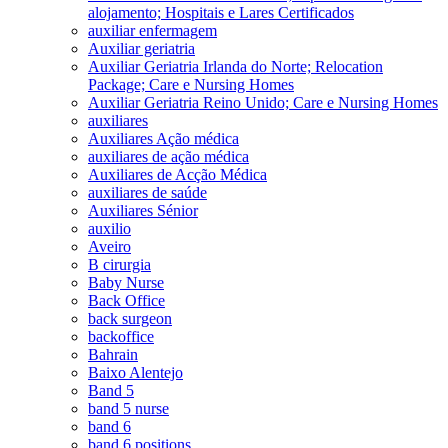
alojamento; Hospitais e Lares Certificados
auxiliar enfermagem
Auxiliar geriatria
Auxiliar Geriatria Irlanda do Norte; Relocation
Package; Care e Nursing Homes
Auxiliar Geriatria Reino Unido; Care e Nursing Homes
auxiliares
Auxiliares Ação médica
auxiliares de ação médica
Auxiliares de Acção Médica
auxiliares de saúde
Auxiliares Sénior
auxilio
Aveiro
B cirurgia
Baby Nurse
Back Office
back surgeon
backoffice
Bahrain
Baixo Alentejo
Band 5
band 5 nurse
band 6
band 6 positions