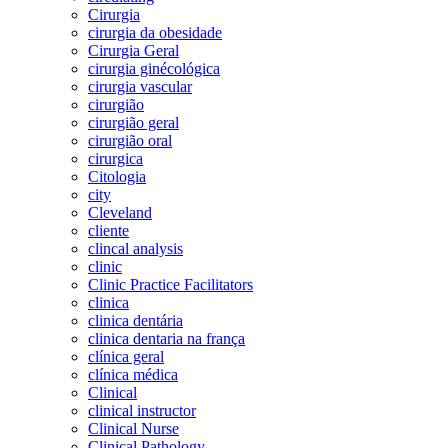
Cirurgia
cirurgia da obesidade
Cirurgia Geral
cirurgia ginécológica
cirurgia vascular
cirurgião
cirurgião geral
cirurgião oral
cirurgica
Citologia
city
Cleveland
cliente
clincal analysis
clinic
Clinic Practice Facilitators
clinica
clinica dentária
clinica dentaria na frança
clínica geral
clínica médica
Clinical
clinical instructor
Clinical Nurse
Clinical Pathology