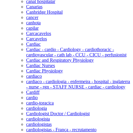
canal hospitalar
Canarias
Canbridge Hospital
cancer
canhota
capilar
Carcacavelos
Carcavelos
Cardiac
Cardiac - cardio - Cardiology - cardiothoracic -
cardiovascular - cath lab - CCU - CICU - perfusionist
Cardiac and Respiratory Physiology
Cardiac Nurses
Cardiac Physiology
cardiaco
cardiaco - cardiologia - enfermeira - hospital - inglaterra
- nurse - rgn - STAFF NURSE - cardiac - cardiology
Cardiff
cardio
cardio-toracica
cardiologia
Cardiologist Doctor / Cardiologist
cardiologista
cardiologistas
cardiologistas - França - recrutamento