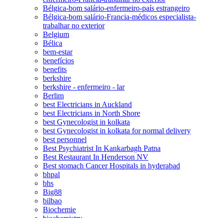
Bélgica-bom salário-enfermeiro-país estrangeiro
Bélgica-bom salário-Francia-médicos especialista-
trabalhar no exterior
Belgium
Bélica
bem-estar
benefícios
benefits
berkshire
berkshire - enfermeiro - lar
Berlim
best Electricians in Auckland
best Electricians in North Shore
best Gynecologist in kolkata
best Gynecologist in kolkata for normal delivery
best personnel
Best Psychiatrist In Kankarbagh Patna
Best Restaurant In Henderson NV
Best stomach Cancer Hospitals in hyderabad
bhpal
bhs
Big88
bilbao
Biochemie