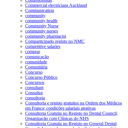
Comissionistas
Commercial electricians Auckland
Communication
community
community health
Community Nurse
community nurses
community pharmacist
Comparticipado registo no NMC
competitive salaries
comprar
comunicação
comunidade
Comunitária
Concurso
Concurso Público
Concursos
consultant
Consultor
consultoria
Consultoria e registo gratuitos na Ordem dos Médicos
em França; condições salariais atrativas
Consultoria Gratuita no Registo no Dental Council;
Organização com Clínicas do NHS
Consultoria Gratuita no Registo no General Dental