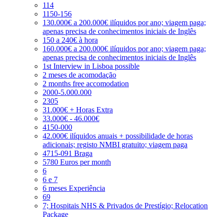
114
1150-156
130.000€ a 200.000€ ilíquidos por ano; viagem paga;
apenas precisa de conhecimentos iniciais de Inglês
150 a 240€ à hora
160.000€ a 200.000€ ilíquidos por ano; viagem paga;
apenas precisa de conhecimentos iniciais de Inglês
1st Interview in Lisboa possible
2 meses de acomodação
2 months free accomodation
2000-5.000.000
2305
31.000€ + Horas Extra
33.000€ - 46.000€
4150-000
42.000€ ilíquidos anuais + possibilidade de horas
adicionais; registo NMBI gratuito; viagem paga
4715-091 Braga
5780 Euros per month
6
6 e 7
6 meses Experiência
69
7; Hospitais NHS & Privados de Prestígio; Relocation
Package