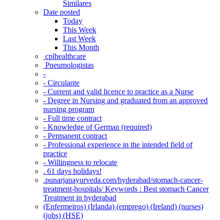
Similares
Date posted
Today
This Week
Last Week
This Month
‎ cplhealthcare‬
Pneumologistas
-
- Circulante
- Current and valid licence to practice as a Nurse
- Degree in Nursing and graduated from an approved
nursing program
- Full time contract
- Knowledge of German (required)
- Permanent contract
- Professional experience in the intended field of
practice
- Willingness to relocate
. 61 days holidays!
.punarjanayurveda.com/hyderabad/stomach-cancer-
treatment-hospitals/ Keywords : Best stomach Cancer
Treatment in hyderabad
(Enfermeiros) (Irlanda) (emprego) (Ireland) (nurses)
(jobs) (HSE)