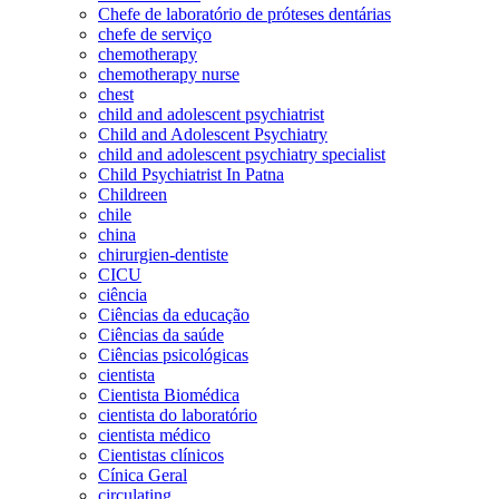
Chefe de laboratório de próteses dentárias
chefe de serviço
chemotherapy
chemotherapy nurse
chest
child and adolescent psychiatrist
Child and Adolescent Psychiatry
child and adolescent psychiatry specialist
Child Psychiatrist In Patna
Childreen
chile
china
chirurgien-dentiste
CICU
ciência
Ciências da educação
Ciências da saúde
Ciências psicológicas
cientista
Cientista Biomédica
cientista do laboratório
cientista médico
Cientistas clínicos
Cínica Geral
circulating