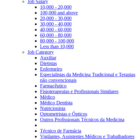
Job Salary
10,000 - 20,000
100,000 and above
20,000 - 30,000
30,000 - 40,000
40,000 - 60,000
60,000 - 80,000
80,000 - 100,000
Less than 10,000
Job Category
Auxiliar
Dietistas
Enfermeiro
Especialistas da Medicina Tradicional e Terapias
não convencionais
Farmacêutico
Fisioterapeutas e Profissionais Similares
Médico
Médico Dentista
Nutricionista
Optometristas e Ópticos
Outros Profissionais Técnicos da Medicina
Técnico de Farmácia
Vigilantes, Assistentes Médicos e Trabalhadores