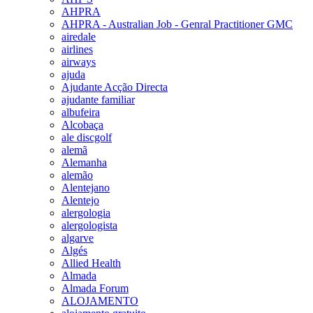
AHPRA
AHPRA - Australian Job - Genral Practitioner GMC
airedale
airlines
airways
ajuda
Ajudante Acção Directa
ajudante familiar
albufeira
Alcobaça
ale discgolf
alemã
Alemanha
alemão
Alentejano
Alentejo
alergologia
alergologista
algarve
Algés
Allied Health
Almada
Almada Forum
ALOJAMENTO