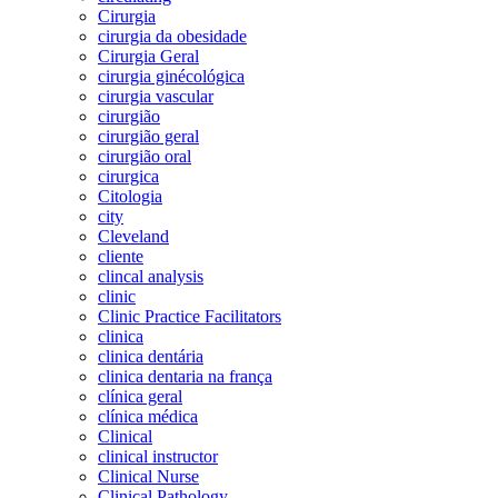
Cirurgia
cirurgia da obesidade
Cirurgia Geral
cirurgia ginécológica
cirurgia vascular
cirurgião
cirurgião geral
cirurgião oral
cirurgica
Citologia
city
Cleveland
cliente
clincal analysis
clinic
Clinic Practice Facilitators
clinica
clinica dentária
clinica dentaria na frança
clínica geral
clínica médica
Clinical
clinical instructor
Clinical Nurse
Clinical Pathology