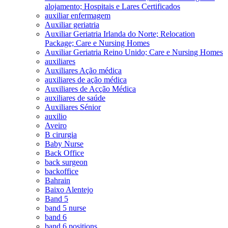
alojamento; Hospitais e Lares Certificados
auxiliar enfermagem
Auxiliar geriatria
Auxiliar Geriatria Irlanda do Norte; Relocation
Package; Care e Nursing Homes
Auxiliar Geriatria Reino Unido; Care e Nursing Homes
auxiliares
Auxiliares Ação médica
auxiliares de ação médica
Auxiliares de Acção Médica
auxiliares de saúde
Auxiliares Sénior
auxilio
Aveiro
B cirurgia
Baby Nurse
Back Office
back surgeon
backoffice
Bahrain
Baixo Alentejo
Band 5
band 5 nurse
band 6
band 6 positions