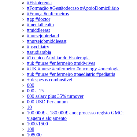
#Fisiotereuta
#Formação #Gestãodecaso #ApoioDomiciliário
#França #enfermeiros
#gp #doctor
#mentalhealth
#middleeast
#nursejobireland
#nursejobmiddleeast
#psychiatry
#saudiarabia
#Tecnico Auxiliar de Fisoterapia
#uk #nurse #enfermeiro #midwives
#UK #nurse #enfermeiro #oncology #oncologia
#uk #nurse #enfermeiro #paediatric #pediatria
+ despesas combustivel
000
000 a 15
000 salary plus 35% turnover
000 USD Per annum
10
100.000£ a 180.000£ ano; processo registo GMC;
viagem e alojamento
1000-1500
108
108000