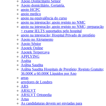
Apoio Domiciliário Sénior
Apoio domiciliário. Geriatría.
apoio HCPC
apoio medico
apoio na equivalência do curso
apoio na integração; apoio registo no NMC
apoio na integração; apoio registo no NMC; preparação
+ exame IELTS suportados pelo hospital
apoio na integração; Hospital Privado de prestígio
Apoio no Alojamento
Apoio Sénior
Apotek Online
Apotek Terpercaya
APPLYING
Arabia
Arábia Saudita
Arábia Saudita Hospitais de Prestígio; Registo Gratuito;
36.000€ a 60.000€ Líquidos por Ano
areas
arredores de Londres
ARS
ARSLVT
ARSLVT Ortopedia
Artas
As candidaturas devem ser enviadas para