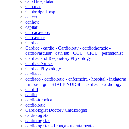
canal hospitalar
Canarias
Canbridge Hospital
cancer
canhota
capilar
Carcacavelos
Carcavelos
Cardiac
Cardiac - cardio - Cardiology - cardiothoracic -
cardiovascular - cath lab - CCU - CICU - perfusionist
Cardiac and Respiratory Physiology
Cardiac Nurses
Cardiac Physiology
cardiaco
cardiaco - cardiologia - enfermeira - hospital - inglaterra
- nurse - rgn - STAFF NURSE - cardiac - cardiology
Cardiff
cardio
cardio-toracica
cardiologia
Cardiologist Doctor / Cardiologist
cardiologista
cardiologistas
cardiologistas - França - recrutamento