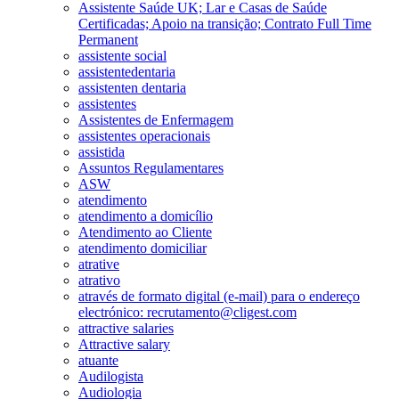
Assistente Saúde UK; Lar e Casas de Saúde
Certificadas; Apoio na transição; Contrato Full Time
Permanent
assistente social
assistentedentaria
assistenten dentaria
assistentes
Assistentes de Enfermagem
assistentes operacionais
assistida
Assuntos Regulamentares
ASW
atendimento
atendimento a domicílio
Atendimento ao Cliente
atendimento domiciliar
atrative
atrativo
através de formato digital (e-mail) para o endereço
electrónico: recrutamento@cligest.com
attractive salaries
Attractive salary
atuante
Audilogista
Audiologia