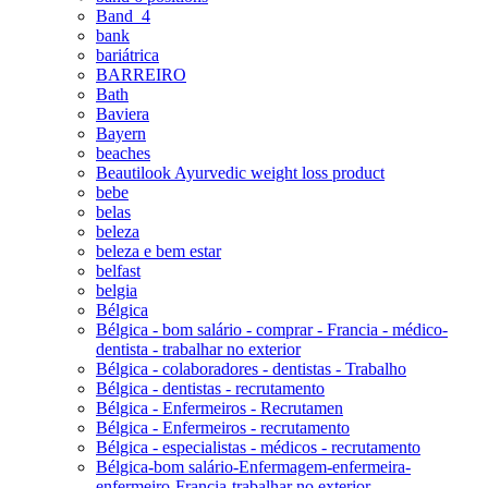
Band_4
bank
bariátrica
BARREIRO
Bath
Baviera
Bayern
beaches
Beautilook Ayurvedic weight loss product
bebe
belas
beleza
beleza e bem estar
belfast
belgia
Bélgica
Bélgica - bom salário - comprar - Francia - médico-
dentista - trabalhar no exterior
Bélgica - colaboradores - dentistas - Trabalho
Bélgica - dentistas - recrutamento
Bélgica - Enfermeiros - Recrutamen
Bélgica - Enfermeiros - recrutamento
Bélgica - especialistas - médicos - recrutamento
Bélgica-bom salário-Enfermagem-enfermeira-
enfermeiro-Francia-trabalhar no exterior