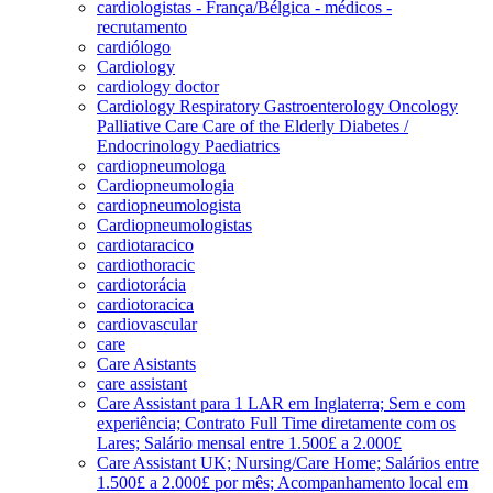
cardiologistas - França/Bélgica - médicos -
recrutamento
cardiólogo
Cardiology
cardiology doctor
Cardiology Respiratory Gastroenterology Oncology
Palliative Care Care of the Elderly Diabetes /
Endocrinology Paediatrics
cardiopneumologa
Cardiopneumologia
cardiopneumologista
Cardiopneumologistas
cardiotaracico
cardiothoracic
cardiotorácia
cardiotoracica
cardiovascular
care
Care Asistants
care assistant
Care Assistant para 1 LAR em Inglaterra; Sem e com
experiência; Contrato Full Time diretamente com os
Lares; Salário mensal entre 1.500£ a 2.000£
Care Assistant UK; Nursing/Care Home; Salários entre
1.500£ a 2.000£ por mês; Acompanhamento local em