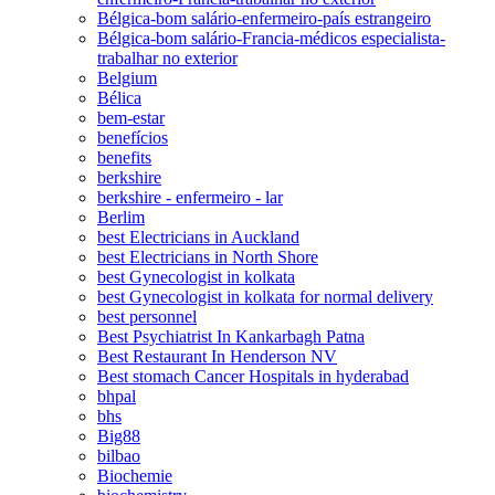
Bélgica-bom salário-enfermeiro-país estrangeiro
Bélgica-bom salário-Francia-médicos especialista-
trabalhar no exterior
Belgium
Bélica
bem-estar
benefícios
benefits
berkshire
berkshire - enfermeiro - lar
Berlim
best Electricians in Auckland
best Electricians in North Shore
best Gynecologist in kolkata
best Gynecologist in kolkata for normal delivery
best personnel
Best Psychiatrist In Kankarbagh Patna
Best Restaurant In Henderson NV
Best stomach Cancer Hospitals in hyderabad
bhpal
bhs
Big88
bilbao
Biochemie