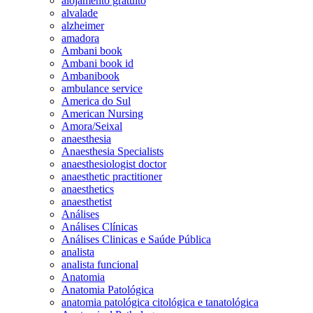
alojamento gratuito
alvalade
alzheimer
amadora
Ambani book
Ambani book id
Ambanibook
ambulance service
America do Sul
American Nursing
Amora/Seixal
anaesthesia
Anaesthesia Specialists
anaesthesiologist doctor
anaesthetic practitioner
anaesthetics
anaesthetist
Análises
Análises Clínicas
Análises Clinicas e Saúde Pública
analista
analista funcional
Anatomia
Anatomia Patológica
anatomia patológica citológica e tanatológica