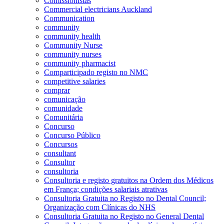
Comissionistas
Commercial electricians Auckland
Communication
community
community health
Community Nurse
community nurses
community pharmacist
Comparticipado registo no NMC
competitive salaries
comprar
comunicação
comunidade
Comunitária
Concurso
Concurso Público
Concursos
consultant
Consultor
consultoria
Consultoria e registo gratuitos na Ordem dos Médicos
em França; condições salariais atrativas
Consultoria Gratuita no Registo no Dental Council;
Organização com Clínicas do NHS
Consultoria Gratuita no Registo no General Dental