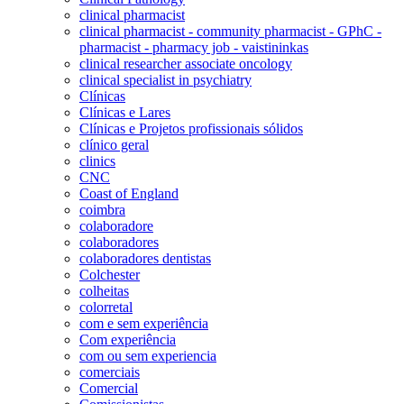
clinical pharmacist
clinical pharmacist - community pharmacist - GPhC -
pharmacist - pharmacy job - vaistininkas
clinical researcher associate oncology
clinical specialist in psychiatry
Clínicas
Clínicas e Lares
Clínicas e Projetos profissionais sólidos
clínico geral
clinics
CNC
Coast of England
coimbra
colaboradore
colaboradores
colaboradores dentistas
Colchester
colheitas
colorretal
com e sem experiência
Com experiência
com ou sem experiencia
comerciais
Comercial