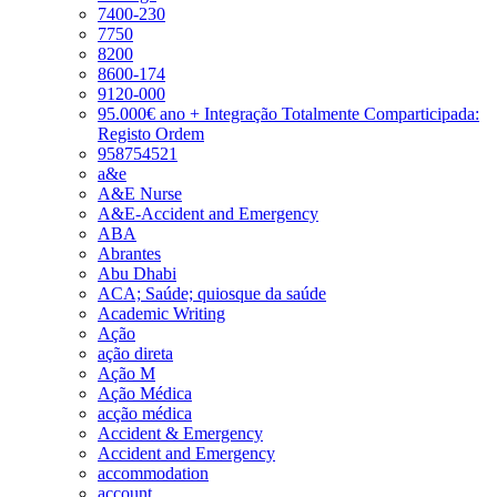
7400-230
7750
8200
8600-174
9120-000
95.000€ ano + Integração Totalmente Comparticipada:
Registo Ordem
958754521
a&e
A&E Nurse
A&E-Accident and Emergency
ABA
Abrantes
Abu Dhabi
ACA; Saúde; quiosque da saúde
Academic Writing
Ação
ação direta
Ação M
Ação Médica
acção médica
Accident & Emergency
Accident and Emergency
accommodation
account