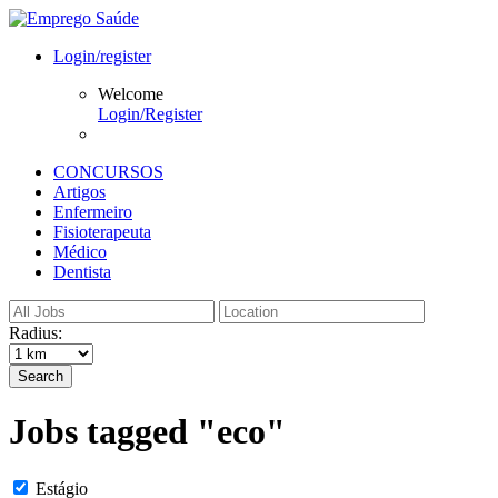
Login/register
Welcome
Login/Register
CONCURSOS
Artigos
Enfermeiro
Fisioterapeuta
Médico
Dentista
Radius:
Search
Jobs tagged "eco"
Estágio