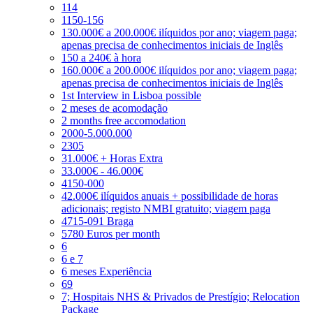
114
1150-156
130.000€ a 200.000€ ilíquidos por ano; viagem paga;
apenas precisa de conhecimentos iniciais de Inglês
150 a 240€ à hora
160.000€ a 200.000€ ilíquidos por ano; viagem paga;
apenas precisa de conhecimentos iniciais de Inglês
1st Interview in Lisboa possible
2 meses de acomodação
2 months free accomodation
2000-5.000.000
2305
31.000€ + Horas Extra
33.000€ - 46.000€
4150-000
42.000€ ilíquidos anuais + possibilidade de horas
adicionais; registo NMBI gratuito; viagem paga
4715-091 Braga
5780 Euros per month
6
6 e 7
6 meses Experiência
69
7; Hospitais NHS & Privados de Prestígio; Relocation
Package