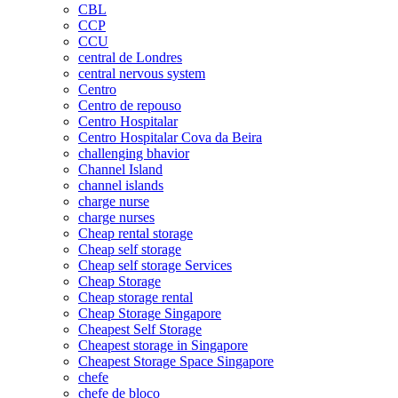
CBL
CCP
CCU
central de Londres
central nervous system
Centro
Centro de repouso
Centro Hospitalar
Centro Hospitalar Cova da Beira
challenging bhavior
Channel Island
channel islands
charge nurse
charge nurses
Cheap rental storage
Cheap self storage
Cheap self storage Services
Cheap Storage
Cheap storage rental
Cheap Storage Singapore
Cheapest Self Storage
Cheapest storage in Singapore
Cheapest Storage Space Singapore
chefe
chefe de bloco