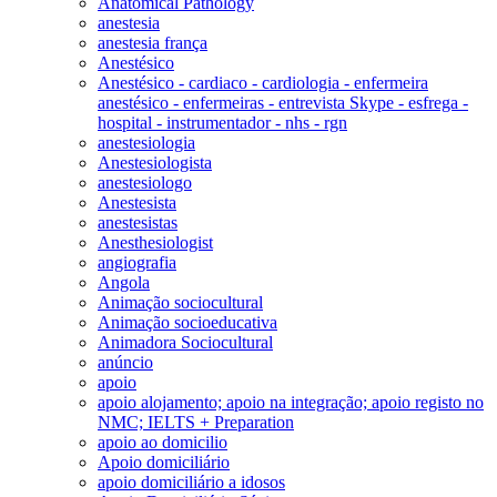
Anatomical Pathology
anestesia
anestesia frança
Anestésico
Anestésico - cardiaco - cardiologia - enfermeira
anestésico - enfermeiras - entrevista Skype - esfrega -
hospital - instrumentador - nhs - rgn
anestesiologia
Anestesiologista
anestesiologo
Anestesista
anestesistas
Anesthesiologist
angiografia
Angola
Animação sociocultural
Animação socioeducativa
Animadora Sociocultural
anúncio
apoio
apoio alojamento; apoio na integração; apoio registo no
NMC; IELTS + Preparation
apoio ao domicilio
Apoio domiciliário
apoio domiciliário a idosos