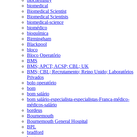
biochemistry
biomedical
Biomedical Scientist
Biomedical Scientists
biomedical-science
biomédico
bioquímica
Birmingham
Blackpool
bloco
Bloco Operatório
BMS
BMS; APCT; ACSP; CBL; UK
BMS; CBL; Recrutamento; Reino Unido; Laboratórios
Privados
bolo operatório
bom
bom salário
bom salário-especialista-especialistas-França-médico-
médicos-salário
bordeus
Bournemouth
Bournemouth General Hospital
BPL
bradford