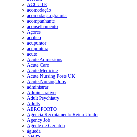
ACCUTE
acomodação
acomodação gratuita
acompanhante
aconselhamento
Açores
acrilico
acupuntor
acupuntura
acute
Acute Admissions
Acute Care
Acute Medicine
Acute Nursing Posts UK
Acute-Nursing-Jobs
administrar
Administrativo
Adult Psychiatry
Adults
AEROPORTO
Agencia Recrutamento Reino Unido
Agency Job
Agente de Geriatria
águeda
AHP'S