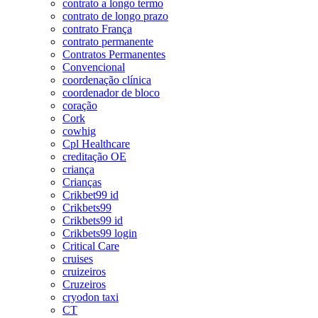
contrato a longo termo
contrato de longo prazo
contrato França
contrato permanente
Contratos Permanentes
Convencional
coordenação clínica
coordenador de bloco
coração
Cork
cowhig
Cpl Healthcare
creditação OE
criança
Crianças
Crikbet99 id
Crikbets99
Crikbets99 id
Crikbets99 login
Critical Care
cruises
cruizeiros
Cruzeiros
cryodon taxi
CT