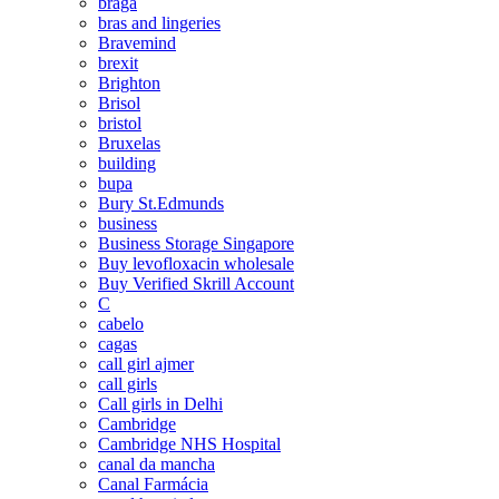
braga
bras and lingeries
Bravemind
brexit
Brighton
Brisol
bristol
Bruxelas
building
bupa
Bury St.Edmunds
business
Business Storage Singapore
Buy levofloxacin wholesale
Buy Verified Skrill Account
C
cabelo
cagas
call girl ajmer
call girls
Call girls in Delhi
Cambridge
Cambridge NHS Hospital
canal da mancha
Canal Farmácia