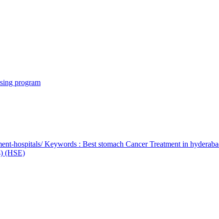
rsing program
ent-hospitals/ Keywords : Best stomach Cancer Treatment in hyderab
bs) (HSE)