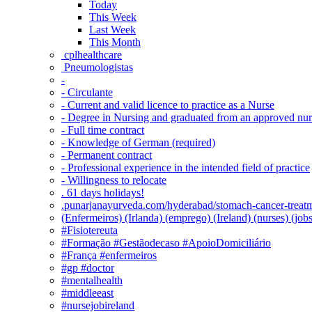
Today
This Week
Last Week
This Month
‎ cplhealthcare‬
Pneumologistas
-
- Circulante
- Current and valid licence to practice as a Nurse
- Degree in Nursing and graduated from an approved nu
- Full time contract
- Knowledge of German (required)
- Permanent contract
- Professional experience in the intended field of practice
- Willingness to relocate
. 61 days holidays!
.punarjanayurveda.com/hyderabad/stomach-cancer-treatm
(Enfermeiros) (Irlanda) (emprego) (Ireland) (nurses) (jo
#Fisiotereuta
#Formação #Gestãodecaso #ApoioDomiciliário
#França #enfermeiros
#gp #doctor
#mentalhealth
#middleeast
#nursejobireland