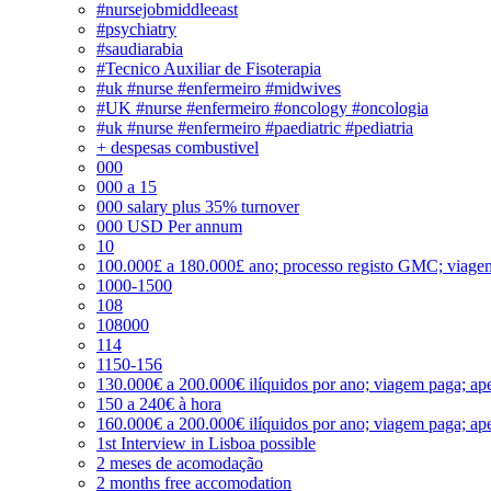
#nursejobmiddleeast
#psychiatry
#saudiarabia
#Tecnico Auxiliar de Fisoterapia
#uk #nurse #enfermeiro #midwives
#UK #nurse #enfermeiro #oncology #oncologia
#uk #nurse #enfermeiro #paediatric #pediatria
+ despesas combustivel
000
000 a 15
000 salary plus 35% turnover
000 USD Per annum
10
100.000£ a 180.000£ ano; processo registo GMC; viage
1000-1500
108
108000
114
1150-156
130.000€ a 200.000€ ilíquidos por ano; viagem paga; ape
150 a 240€ à hora
160.000€ a 200.000€ ilíquidos por ano; viagem paga; ape
1st Interview in Lisboa possible
2 meses de acomodação
2 months free accomodation