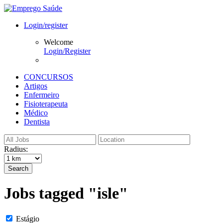
Login/register
Welcome
Login/Register
CONCURSOS
Artigos
Enfermeiro
Fisioterapeuta
Médico
Dentista
Radius:
Search
Jobs tagged "isle"
Estágio