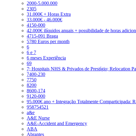
2000-5.000.000
2305
31.000€ + Horas Extra
33.000€ - 46.000€
4150-000
42.000€ ilíquidos anuais + possibilidade de horas adicio
4715-091 Braga
5780 Euros per month
6
6 e 7
6 meses Experiência
69
7; Hospitais NHS & Privados de Prestígio; Relocation P
7400-230
7750
8200
8600-174
9120-000
95.000€ ano + Integração Totalmente Comparticipada: 
958754521
a&e
A&E Nurse
A&E-Accident and Emergency
ABA
Abrantes