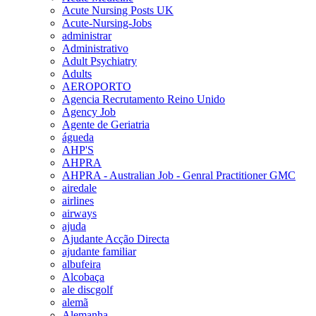
Acute Nursing Posts UK
Acute-Nursing-Jobs
administrar
Administrativo
Adult Psychiatry
Adults
AEROPORTO
Agencia Recrutamento Reino Unido
Agency Job
Agente de Geriatria
águeda
AHP'S
AHPRA
AHPRA - Australian Job - Genral Practitioner GMC
airedale
airlines
airways
ajuda
Ajudante Acção Directa
ajudante familiar
albufeira
Alcobaça
ale discgolf
alemã
Alemanha