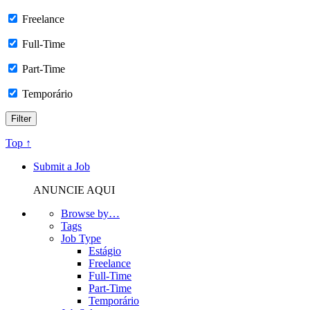
Freelance
Full-Time
Part-Time
Temporário
Top ↑
Submit a Job
ANUNCIE AQUI
Browse by…
Tags
Job Type
Estágio
Freelance
Full-Time
Part-Time
Temporário