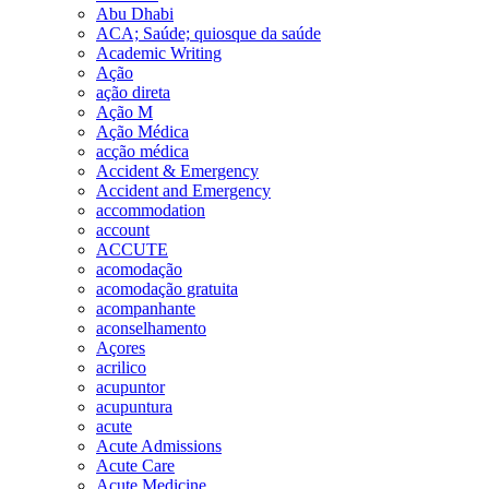
Abu Dhabi
ACA; Saúde; quiosque da saúde
Academic Writing
Ação
ação direta
Ação M
Ação Médica
acção médica
Accident & Emergency
Accident and Emergency
accommodation
account
ACCUTE
acomodação
acomodação gratuita
acompanhante
aconselhamento
Açores
acrilico
acupuntor
acupuntura
acute
Acute Admissions
Acute Care
Acute Medicine