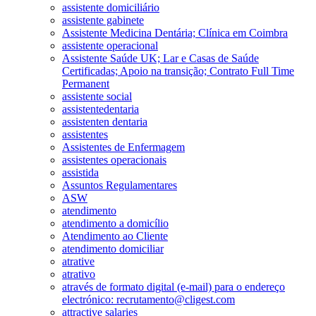
assistente domiciliário
assistente gabinete
Assistente Medicina Dentária; Clínica em Coimbra
assistente operacional
Assistente Saúde UK; Lar e Casas de Saúde
Certificadas; Apoio na transição; Contrato Full Time
Permanent
assistente social
assistentedentaria
assistenten dentaria
assistentes
Assistentes de Enfermagem
assistentes operacionais
assistida
Assuntos Regulamentares
ASW
atendimento
atendimento a domicílio
Atendimento ao Cliente
atendimento domiciliar
atrative
atrativo
através de formato digital (e-mail) para o endereço
electrónico: recrutamento@cligest.com
attractive salaries