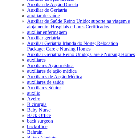
Auxiliar de Acção Directa
Auxiliar de Geriatria
auxiliar de saúde
Auxiliar de Saúde Reino Unido; suporte na viagem e
alojamento; Hospitais e Lares Certificados
auxiliar enfermagem
Auxiliar geriatria
Auxiliar Geriatria Irlanda do Norte; Relocation
Package; Care e Nursing Homes
Auxiliar Geriatria Reino Unido; Care e Nursing Homes
auxiliares
Auxiliares Ação médica
auxiliares de ação médica
Auxiliares de Acção Médica
auxiliares de saúde
Auxiliares Sénior
auxilio
Aveiro
B cirurgia
Baby Nurse
Back Office
back surgeon
backoffice
Bahrain
Baixo Alentejo