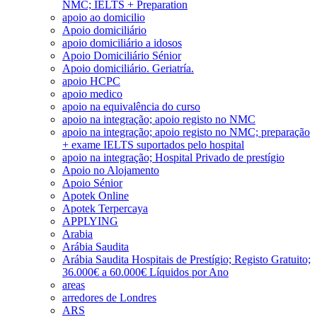
NMC; IELTS + Preparation
apoio ao domicilio
Apoio domiciliário
apoio domiciliário a idosos
Apoio Domiciliário Sénior
Apoio domiciliário. Geriatría.
apoio HCPC
apoio medico
apoio na equivalência do curso
apoio na integração; apoio registo no NMC
apoio na integração; apoio registo no NMC; preparação
+ exame IELTS suportados pelo hospital
apoio na integração; Hospital Privado de prestígio
Apoio no Alojamento
Apoio Sénior
Apotek Online
Apotek Terpercaya
APPLYING
Arabia
Arábia Saudita
Arábia Saudita Hospitais de Prestígio; Registo Gratuito;
36.000€ a 60.000€ Líquidos por Ano
areas
arredores de Londres
ARS