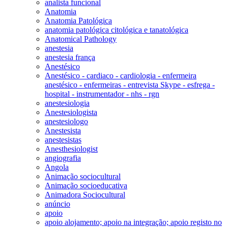
analista funcional
Anatomia
Anatomia Patológica
anatomia patológica citológica e tanatológica
Anatomical Pathology
anestesia
anestesia frança
Anestésico
Anestésico - cardiaco - cardiologia - enfermeira
anestésico - enfermeiras - entrevista Skype - esfrega -
hospital - instrumentador - nhs - rgn
anestesiologia
Anestesiologista
anestesiologo
Anestesista
anestesistas
Anesthesiologist
angiografia
Angola
Animação sociocultural
Animação socioeducativa
Animadora Sociocultural
anúncio
apoio
apoio alojamento; apoio na integração; apoio registo no