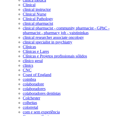
clínica médica
Clinical
clinical instructor
Clinical Nurse
Clinical Pathology
clinical pharmacist
clinical pharmacist - community pharmacist - GPhC -
pharmacist - pharmacy job - vaistininkas
clinical researcher associate oncology
clinical specialist in psychiatry
Clínicas
Clínicas e Lares
Clínicas e Projetos profissionais sólidos
clínico geral
clinics
CNC
Coast of England
coimbra
colaboradore
colaboradores
colaboradores dentistas
Colchester
colheitas
colorretal
com e sem experiência