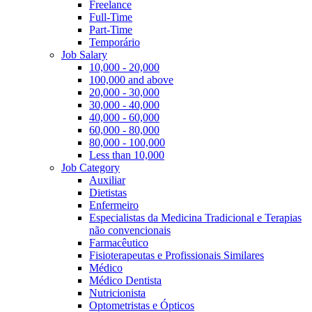
Freelance
Full-Time
Part-Time
Temporário
Job Salary
10,000 - 20,000
100,000 and above
20,000 - 30,000
30,000 - 40,000
40,000 - 60,000
60,000 - 80,000
80,000 - 100,000
Less than 10,000
Job Category
Auxiliar
Dietistas
Enfermeiro
Especialistas da Medicina Tradicional e Terapias
não convencionais
Farmacêutico
Fisioterapeutas e Profissionais Similares
Médico
Médico Dentista
Nutricionista
Optometristas e Ópticos