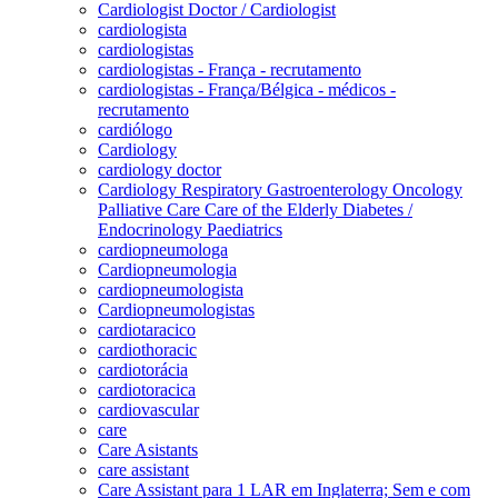
Cardiologist Doctor / Cardiologist
cardiologista
cardiologistas
cardiologistas - França - recrutamento
cardiologistas - França/Bélgica - médicos -
recrutamento
cardiólogo
Cardiology
cardiology doctor
Cardiology Respiratory Gastroenterology Oncology
Palliative Care Care of the Elderly Diabetes /
Endocrinology Paediatrics
cardiopneumologa
Cardiopneumologia
cardiopneumologista
Cardiopneumologistas
cardiotaracico
cardiothoracic
cardiotorácia
cardiotoracica
cardiovascular
care
Care Asistants
care assistant
Care Assistant para 1 LAR em Inglaterra; Sem e com