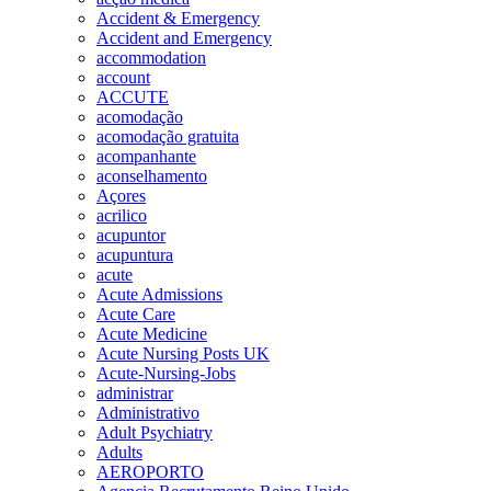
Accident & Emergency
Accident and Emergency
accommodation
account
ACCUTE
acomodação
acomodação gratuita
acompanhante
aconselhamento
Açores
acrilico
acupuntor
acupuntura
acute
Acute Admissions
Acute Care
Acute Medicine
Acute Nursing Posts UK
Acute-Nursing-Jobs
administrar
Administrativo
Adult Psychiatry
Adults
AEROPORTO