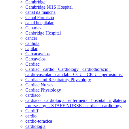
Cambridge
Cambridge NHS Hospital
canal da mancha
Canal Farmácia
canal hospitalar
Canarias
Canbridge Hospital
cancer
canhota
capilar
Carcacavelos
Carcavelos
Cardiac
Cardiac - cardio - Cardiology - cardiothoracic -
cardiovascular - cath lab - CCU - CICU - perfusionist
Cardiac and Respiratory Physiology
Cardiac Nurses
Cardiac Physiology
cardiaco
cardiaco - cardiologia - enfermeira - hospital - inglaterra
- nurse - rgn - STAFF NURSE - cardiac - cardiology
Cardiff
cardio
cardio-toracica
cardiologia