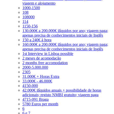
viagem e alojamento
1000-1500
108
108000
114
1150-156
130.000€ a 200.000€ ilíquidos por ano; viagem paga;
apenas precisa de conhecimentos iniciais de Inglês
150 a 240€ à hora
160.000€ a 200.000€ ilíquidos por ano; viagem paga;
apenas precisa de conhecimentos iniciais de Inglês
1st Interview in Lisboa possible
2 meses de acomodação
2 months free accomodation
2000-5.000.000
2305
31.000€ + Horas Extra
33.000€ - 46.000€
4150-000
42.000€ ilíquidos anuais + possibilidade de horas
adicionais; registo NMBI gratuito; viagem paga
4715-091 Braga
5780 Euros per month
6
6 e 7