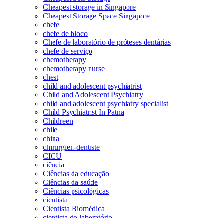
Cheapest storage in Singapore
Cheapest Storage Space Singapore
chefe
chefe de bloco
Chefe de laboratório de próteses dentárias
chefe de serviço
chemotherapy
chemotherapy nurse
chest
child and adolescent psychiatrist
Child and Adolescent Psychiatry
child and adolescent psychiatry specialist
Child Psychiatrist In Patna
Childreen
chile
china
chirurgien-dentiste
CICU
ciência
Ciências da educação
Ciências da saúde
Ciências psicológicas
cientista
Cientista Biomédica
cientista do laboratório