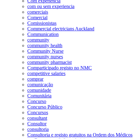
Com experiência
com ou sem experiencia
comerciais
Comercial
Comissionistas
Commercial electricians Auckland
Communication
community
community health
Community Nurse
community nurses
community pharmacist
Comparticipado registo no NMC
competitive salaries
comprar
comunicação
comunidade
Comunitária
Concurso
Concurso Público
Concursos
consultant
Consultor
consultoria
Consultoria e registo gratuitos na Ordem dos Médicos