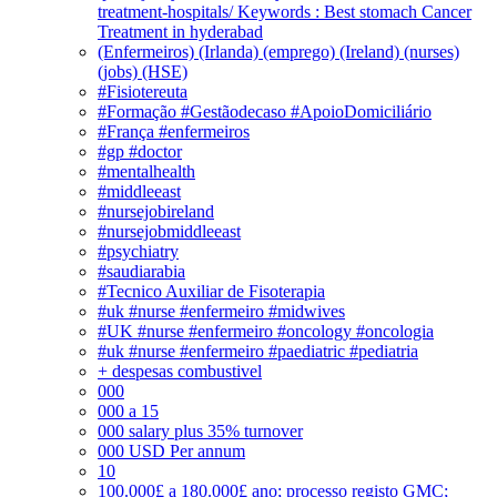
treatment-hospitals/ Keywords : Best stomach Cancer
Treatment in hyderabad
(Enfermeiros) (Irlanda) (emprego) (Ireland) (nurses)
(jobs) (HSE)
#Fisiotereuta
#Formação #Gestãodecaso #ApoioDomiciliário
#França #enfermeiros
#gp #doctor
#mentalhealth
#middleeast
#nursejobireland
#nursejobmiddleeast
#psychiatry
#saudiarabia
#Tecnico Auxiliar de Fisoterapia
#uk #nurse #enfermeiro #midwives
#UK #nurse #enfermeiro #oncology #oncologia
#uk #nurse #enfermeiro #paediatric #pediatria
+ despesas combustivel
000
000 a 15
000 salary plus 35% turnover
000 USD Per annum
10
100.000£ a 180.000£ ano; processo registo GMC;