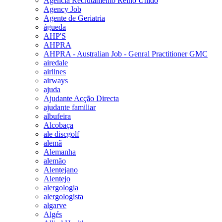
Agencia Recrutamento Reino Unido
Agency Job
Agente de Geriatria
águeda
AHP'S
AHPRA
AHPRA - Australian Job - Genral Practitioner GMC
airedale
airlines
airways
ajuda
Ajudante Acção Directa
ajudante familiar
albufeira
Alcobaça
ale discgolf
alemã
Alemanha
alemão
Alentejano
Alentejo
alergologia
alergologista
algarve
Algés