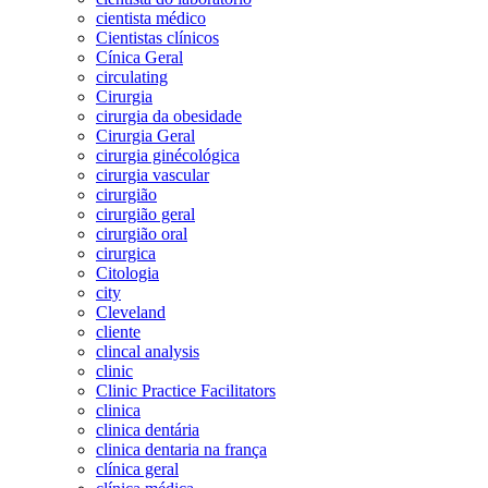
cientista médico
Cientistas clínicos
Cínica Geral
circulating
Cirurgia
cirurgia da obesidade
Cirurgia Geral
cirurgia ginécológica
cirurgia vascular
cirurgião
cirurgião geral
cirurgião oral
cirurgica
Citologia
city
Cleveland
cliente
clincal analysis
clinic
Clinic Practice Facilitators
clinica
clinica dentária
clinica dentaria na frança
clínica geral