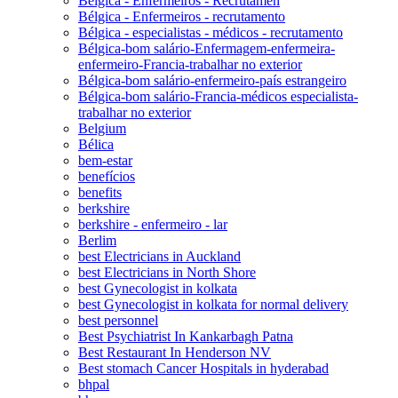
Bélgica - Enfermeiros - Recrutamen
Bélgica - Enfermeiros - recrutamento
Bélgica - especialistas - médicos - recrutamento
Bélgica-bom salário-Enfermagem-enfermeira-
enfermeiro-Francia-trabalhar no exterior
Bélgica-bom salário-enfermeiro-país estrangeiro
Bélgica-bom salário-Francia-médicos especialista-
trabalhar no exterior
Belgium
Bélica
bem-estar
benefícios
benefits
berkshire
berkshire - enfermeiro - lar
Berlim
best Electricians in Auckland
best Electricians in North Shore
best Gynecologist in kolkata
best Gynecologist in kolkata for normal delivery
best personnel
Best Psychiatrist In Kankarbagh Patna
Best Restaurant In Henderson NV
Best stomach Cancer Hospitals in hyderabad
bhpal