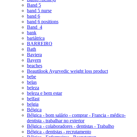
Band 5
band 5 nurse
band 6
band 6 positions
Band_4
bank
bariátrica
BARREIRO
Bath
Baviera
Bayern
beaches
Beautilook Ayurvedic weight loss product
bebe
belas
beleza
beleza e bem estar
belfast
belgia
Bélgica
Bélgica - bom salário - comprar - Francia - médico-
dentista - trabalhar no exterior
Bélgica - colaboradores - dentistas - Trabalho
Bélgica - dentistas - recrutamento