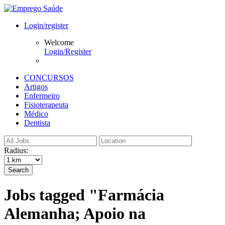
Login/register
Welcome
Login/Register
CONCURSOS
Artigos
Enfermeiro
Fisioterapeuta
Médico
Dentista
Radius:
Search
Jobs tagged "Farmácia
Alemanha; Apoio na