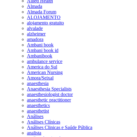
Allied Health
Almada
Almada Forum
ALOJAMENTO
alojamento gratuito
alvalade
alzheimer
amadora
Ambani book
Ambani book id
Ambanibook
ambulance service
America do Sul
American Nursing
Amora/Seixal
anaesthesia
Anaesthesia Specialists
anaesthesiologist doctor
anaesthetic practitioner
anaesthetics
anaesthetist
Análises
Análises Clínicas
Análises Clinicas e Saúde Pública
analista