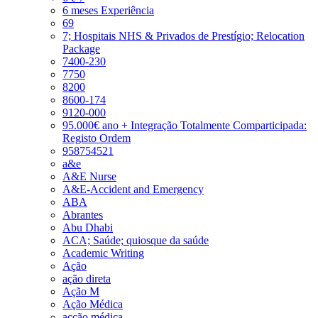
6 meses Experiência
69
7; Hospitais NHS & Privados de Prestígio; Relocation
Package
7400-230
7750
8200
8600-174
9120-000
95.000€ ano + Integração Totalmente Comparticipada:
Registo Ordem
958754521
a&e
A&E Nurse
A&E-Accident and Emergency
ABA
Abrantes
Abu Dhabi
ACA; Saúde; quiosque da saúde
Academic Writing
Ação
ação direta
Ação M
Ação Médica
acção médica