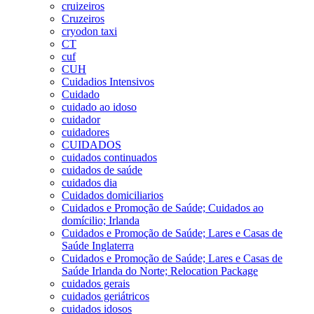
cruizeiros
Cruzeiros
cryodon taxi
CT
cuf
CUH
Cuidadios Intensivos
Cuidado
cuidado ao idoso
cuidador
cuidadores
CUIDADOS
cuidados continuados
cuidados de saúde
cuidados dia
Cuidados domiciliarios
Cuidados e Promoção de Saúde; Cuidados ao
domícilio; Irlanda
Cuidados e Promoção de Saúde; Lares e Casas de
Saúde Inglaterra
Cuidados e Promoção de Saúde; Lares e Casas de
Saúde Irlanda do Norte; Relocation Package
cuidados gerais
cuidados geriátricos
cuidados idosos