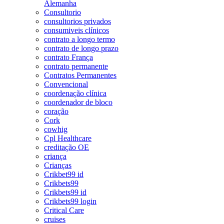
Alemanha
Consultorio
consultorios privados
consumiveis clínicos
contrato a longo termo
contrato de longo prazo
contrato França
contrato permanente
Contratos Permanentes
Convencional
coordenação clínica
coordenador de bloco
coração
Cork
cowhig
Cpl Healthcare
creditação OE
criança
Crianças
Crikbet99 id
Crikbets99
Crikbets99 id
Crikbets99 login
Critical Care
cruises