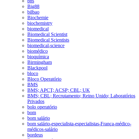
bhs
Big88
bilbao
Biochemie
biochemistry
biomedical
Biomedical Scientist
Biomedical Scientists
biomedical-science
biomédico
bioquímica
Birmingham
Blackpool
bloco
Bloco Operatório
BMS
BMS; APCT; ACSP; CBL; UK
BMS; CBL; Recrutamento; Reino Unido; Laboratórios
Privados
bolo operatório
bom
bom salário
bom salário-especialista-especialistas-França-médico-
médicos-salário
bordeus