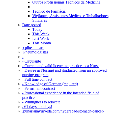
Outros Profissionais Técnicos da Medicina
Técnico de Farmácia
Vigilantes, Assistentes Médicos e Trabalhadores
Similares
Date posted
Today
This Week
Last Week
This Month
‎ cplhealthcare‬
Pneumologistas
-
- Circulante
- Current and valid licence to practice as a Nurse
- Degree in Nursing and graduated from an approved
nursing program
- Full time contract
- Knowledge of German (required)
- Permanent contract
- Professional experience in the intended field of
practice
- Willingness to relocate
. 61 days holidays!
.punarjanayurveda.com/hyderabad/stomach-cancer-