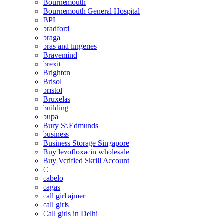
Bournemouth
Bournemouth General Hospital
BPL
bradford
braga
bras and lingeries
Bravemind
brexit
Brighton
Brisol
bristol
Bruxelas
building
bupa
Bury St.Edmunds
business
Business Storage Singapore
Buy levofloxacin wholesale
Buy Verified Skrill Account
C
cabelo
cagas
call girl ajmer
call girls
Call girls in Delhi