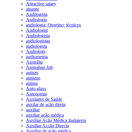
Attractive salary
atuante
Audilogista
Audiologia
audiologia; Otorrino; técnicos
Audiologist
Audiologista
audiologistas
audiologsta
Audiology
audiometria
Austrália
Australian Job
autism
autismo
autista
Auto-glass
Autonomia
Auxiiares de Saúde
auxilar de ação direta
auxiliar
auxiliar ação médica
Auxiliar Ação Médica Inglaterra
Auxiliar Acção Directa
Auxiliar de ação médica