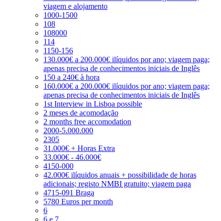
viagem e alojamento
1000-1500
108
108000
114
1150-156
130.000€ a 200.000€ ilíquidos por ano; viagem paga;
apenas precisa de conhecimentos iniciais de Inglês
150 a 240€ à hora
160.000€ a 200.000€ ilíquidos por ano; viagem paga;
apenas precisa de conhecimentos iniciais de Inglês
1st Interview in Lisboa possible
2 meses de acomodação
2 months free accomodation
2000-5.000.000
2305
31.000€ + Horas Extra
33.000€ - 46.000€
4150-000
42.000€ ilíquidos anuais + possibilidade de horas
adicionais; registo NMBI gratuito; viagem paga
4715-091 Braga
5780 Euros per month
6
6 e 7