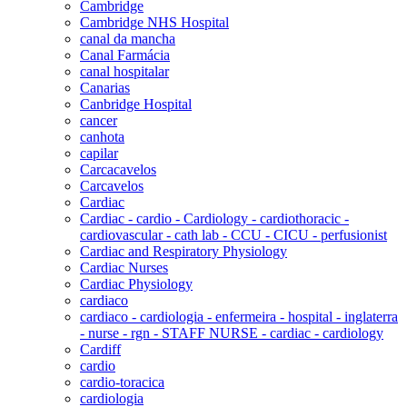
Cambridge
Cambridge NHS Hospital
canal da mancha
Canal Farmácia
canal hospitalar
Canarias
Canbridge Hospital
cancer
canhota
capilar
Carcacavelos
Carcavelos
Cardiac
Cardiac - cardio - Cardiology - cardiothoracic -
cardiovascular - cath lab - CCU - CICU - perfusionist
Cardiac and Respiratory Physiology
Cardiac Nurses
Cardiac Physiology
cardiaco
cardiaco - cardiologia - enfermeira - hospital - inglaterra
- nurse - rgn - STAFF NURSE - cardiac - cardiology
Cardiff
cardio
cardio-toracica
cardiologia