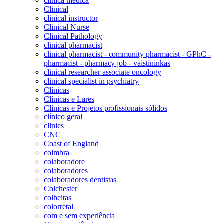
clínica médica
Clinical
clinical instructor
Clinical Nurse
Clinical Pathology
clinical pharmacist
clinical pharmacist - community pharmacist - GPhC -
pharmacist - pharmacy job - vaistininkas
clinical researcher associate oncology
clinical specialist in psychiatry
Clínicas
Clínicas e Lares
Clínicas e Projetos profissionais sólidos
clínico geral
clinics
CNC
Coast of England
coimbra
colaboradore
colaboradores
colaboradores dentistas
Colchester
colheitas
colorretal
com e sem experiência