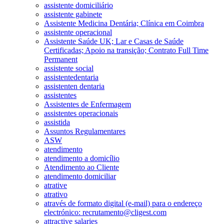
assistente domiciliário
assistente gabinete
Assistente Medicina Dentária; Clínica em Coimbra
assistente operacional
Assistente Saúde UK; Lar e Casas de Saúde
Certificadas; Apoio na transição; Contrato Full Time
Permanent
assistente social
assistentedentaria
assistenten dentaria
assistentes
Assistentes de Enfermagem
assistentes operacionais
assistida
Assuntos Regulamentares
ASW
atendimento
atendimento a domicílio
Atendimento ao Cliente
atendimento domiciliar
atrative
atrativo
através de formato digital (e-mail) para o endereço
electrónico: recrutamento@cligest.com
attractive salaries