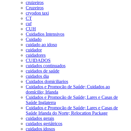
cruizeiros
Cruzeiros
cryodon taxi
CT
cuf
CUH
Cuidadios Intensivos
Cuidado
cuidado ao idoso
cuidador
cuidadores
CUIDADOS
cuidados continuados
cuidados de saúde
cuidados dia
Cuidados domiciliarios
Cuidados e Promoção de Saúde; Cuidados ao
domícilio; Irlanda
Cuidados e Promoção de Saúde; Lares e Casas de
Saúde Inglaterra
Cuidados e Promoção de Saúde; Lares e Casas de
Saúde Irlanda do Norte; Relocation Package
cuidados gerais
cuidados geriátricos
cuidados idosos