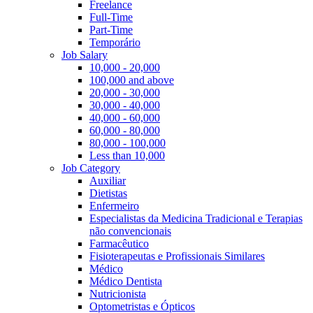
Freelance
Full-Time
Part-Time
Temporário
Job Salary
10,000 - 20,000
100,000 and above
20,000 - 30,000
30,000 - 40,000
40,000 - 60,000
60,000 - 80,000
80,000 - 100,000
Less than 10,000
Job Category
Auxiliar
Dietistas
Enfermeiro
Especialistas da Medicina Tradicional e Terapias
não convencionais
Farmacêutico
Fisioterapeutas e Profissionais Similares
Médico
Médico Dentista
Nutricionista
Optometristas e Ópticos