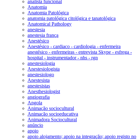
analista funcional
Anatomia
Anatomia Patológica
anatomia patológica citológica e tanatológica
Anatomical Pathology
anestesia
anestesia frança
Anestésico
Anestésico - cardiaco - cardiologia - enfermeira
anestésico - enfermeiras - entrevista Skype - esfrega -
hospital - instrumentador - nhs - rgn
anestesiologia
Anestesiologista
anestesiologo
Anestesista
anestesistas
Anesthesiologist
angiografia
Angola
Animação sociocultural
Animação socioeducativa
Animadora Sociocultural
anúncio
apoio
apoio alojamento; apoio na integração; apoio registo no