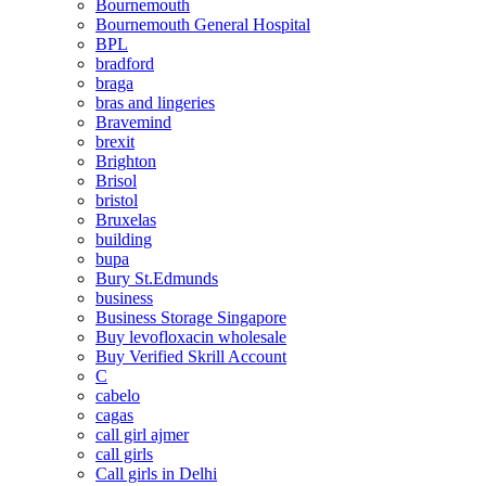
Bournemouth
Bournemouth General Hospital
BPL
bradford
braga
bras and lingeries
Bravemind
brexit
Brighton
Brisol
bristol
Bruxelas
building
bupa
Bury St.Edmunds
business
Business Storage Singapore
Buy levofloxacin wholesale
Buy Verified Skrill Account
C
cabelo
cagas
call girl ajmer
call girls
Call girls in Delhi