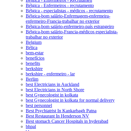
Bélgica - Enfermeiros - Recrutamen
Bélgica - Enfermeiros - recrutamento
Bélgica - especialistas - médicos - recrutamento
Bélgica-bom salário-Enfermagem-enfermeira-
enfermeiro-Francia-trabalhar no exterior
Bélgica-bom salário-enfermeiro-país estrangeiro
Bélgica-bom salário-Francia-médicos especialista-
trabalhar no exterior
Belgium
Bélica
bem-estar
benefícios
benefits
berkshire
berkshire - enfermeiro - lar
Berlim
best Electricians in Auckland
best Electricians in North Shore
best Gynecologist in kolkata
best Gynecologist in kolkata for normal delivery
best personnel
Best Psychiatrist In Kankarbagh Patna
Best Restaurant In Henderson NV
Best stomach Cancer Hospitals in hyderabad
bhpal