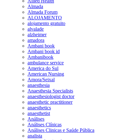
Allied Health
Almada
Almada Forum
ALOJAMENTO
alojamento gratuito
alvalade
alzheimer
amadora
Ambani book
Ambani book id
Ambanibook
ambulance service
America do Sul
American Nursing
Amora/Seixal
anaesthesia
Anaesthesia Specialists
anaesthesiologist doctor
anaesthetic practitioner
anaesthetics
anaesthetist
Análises
Análises Clínicas
Análises Clinicas e Saúde Pública
analista