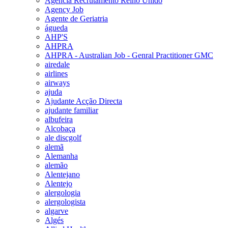
Agencia Recrutamento Reino Unido
Agency Job
Agente de Geriatria
águeda
AHP'S
AHPRA
AHPRA - Australian Job - Genral Practitioner GMC
airedale
airlines
airways
ajuda
Ajudante Acção Directa
ajudante familiar
albufeira
Alcobaça
ale discgolf
alemã
Alemanha
alemão
Alentejano
Alentejo
alergologia
alergologista
algarve
Algés