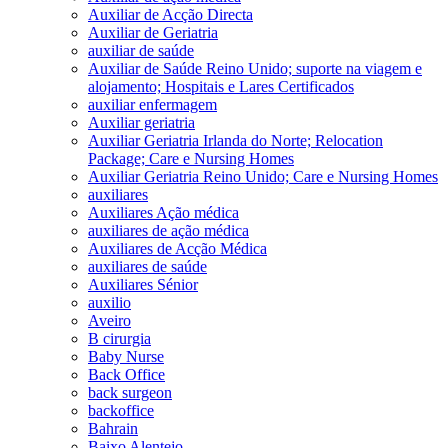
Auxiliar de Acção Directa
Auxiliar de Geriatria
auxiliar de saúde
Auxiliar de Saúde Reino Unido; suporte na viagem e
alojamento; Hospitais e Lares Certificados
auxiliar enfermagem
Auxiliar geriatria
Auxiliar Geriatria Irlanda do Norte; Relocation
Package; Care e Nursing Homes
Auxiliar Geriatria Reino Unido; Care e Nursing Homes
auxiliares
Auxiliares Ação médica
auxiliares de ação médica
Auxiliares de Acção Médica
auxiliares de saúde
Auxiliares Sénior
auxilio
Aveiro
B cirurgia
Baby Nurse
Back Office
back surgeon
backoffice
Bahrain
Baixo Alentejo