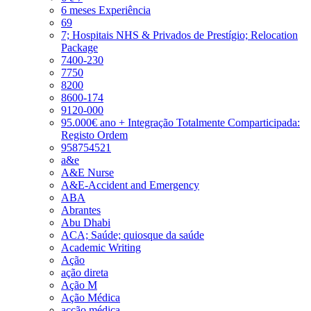
6 meses Experiência
69
7; Hospitais NHS & Privados de Prestígio; Relocation
Package
7400-230
7750
8200
8600-174
9120-000
95.000€ ano + Integração Totalmente Comparticipada:
Registo Ordem
958754521
a&e
A&E Nurse
A&E-Accident and Emergency
ABA
Abrantes
Abu Dhabi
ACA; Saúde; quiosque da saúde
Academic Writing
Ação
ação direta
Ação M
Ação Médica
acção médica