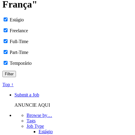
França"
Estágio
Freelance
Full-Time
Part-Time
Temporário
Top ↑
Submit a Job
ANUNCIE AQUI
Browse by…
Tags
Job Type
Estágio