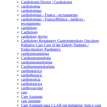
Cardiologist Doctor / Cardiologist
cardiologista
cardiologistas
cardiologistas - França - recrutamento
cardiologistas - França/Bélgica - médicos -
recrutamento
cardiólogo
Cardiology
cardiology doctor
Cardiology Respiratory Gastroenterology Oncology
Palliative Care Care of the Elderly Diabetes /
Endocrinology Paediatrics
cardiopneumologa
Cardiopneumologia
cardiopneumologista
Cardiopneumologistas
cardiotaracico
cardiothoracic
cardiotorácia
cardiotoracica
cardiovascular
care
Care Asistants
care assistant
Care Assistant para 1 LAR em Inglaterra; Sem e com