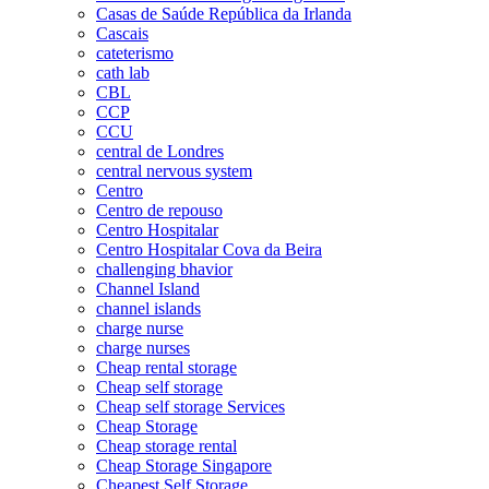
Casas de Saúde República da Irlanda
Cascais
cateterismo
cath lab
CBL
CCP
CCU
central de Londres
central nervous system
Centro
Centro de repouso
Centro Hospitalar
Centro Hospitalar Cova da Beira
challenging bhavior
Channel Island
channel islands
charge nurse
charge nurses
Cheap rental storage
Cheap self storage
Cheap self storage Services
Cheap Storage
Cheap storage rental
Cheap Storage Singapore
Cheapest Self Storage