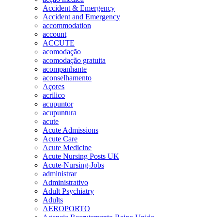
Accident & Emergency
Accident and Emergency
accommodation
account
ACCUTE
acomodação
acomodação gratuita
acompanhante
aconselhamento
Açores
acrilico
acupuntor
acupuntura
acute
Acute Admissions
Acute Care
Acute Medicine
Acute Nursing Posts UK
Acute-Nursing-Jobs
administrar
Administrativo
Adult Psychiatry
Adults
AEROPORTO