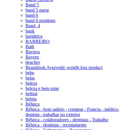
Band 5
band 5 nurse
band 6
band 6 positions
Band_4
bank
bariátrica
BARREIRO
Bath
Baviera
Bayern
beaches
Beautilook Ayurvedic weight loss product
bebe
belas
beleza
beleza e bem estar
belfast
belgia
Bélgica
Bélgica - bom salário - comprar - Francia - médico-
dentista - trabalhar no exterior
Bélgica - colaboradores - dentistas - Trabalho
Bélgica - dentistas - recrutamento