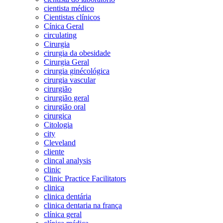
cientista médico
Cientistas clínicos
Cínica Geral
circulating
Cirurgia
cirurgia da obesidade
Cirurgia Geral
cirurgia ginécológica
cirurgia vascular
cirurgião
cirurgião geral
cirurgião oral
cirurgica
Citologia
city
Cleveland
cliente
clincal analysis
clinic
Clinic Practice Facilitators
clinica
clinica dentária
clinica dentaria na frança
clínica geral