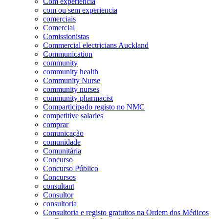
Com experiência
com ou sem experiencia
comerciais
Comercial
Comissionistas
Commercial electricians Auckland
Communication
community
community health
Community Nurse
community nurses
community pharmacist
Comparticipado registo no NMC
competitive salaries
comprar
comunicação
comunidade
Comunitária
Concurso
Concurso Público
Concursos
consultant
Consultor
consultoria
Consultoria e registo gratuitos na Ordem dos Médicos