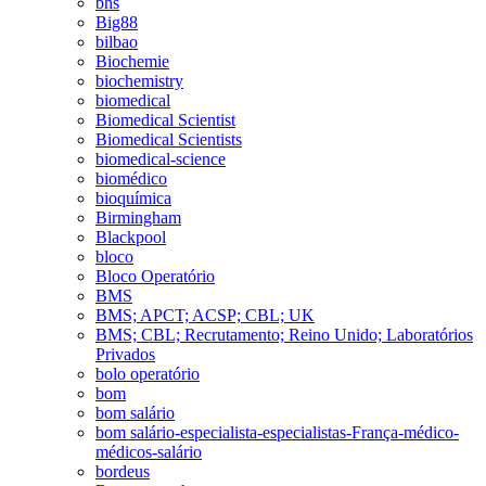
bhs
Big88
bilbao
Biochemie
biochemistry
biomedical
Biomedical Scientist
Biomedical Scientists
biomedical-science
biomédico
bioquímica
Birmingham
Blackpool
bloco
Bloco Operatório
BMS
BMS; APCT; ACSP; CBL; UK
BMS; CBL; Recrutamento; Reino Unido; Laboratórios
Privados
bolo operatório
bom
bom salário
bom salário-especialista-especialistas-França-médico-
médicos-salário
bordeus