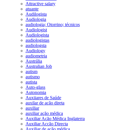
Attractive salary
atuante
Audilogista
Audiologia
audiologia; Otorrino; técnicos
Audiologist
Audiologista
audiologistas
audiologsta
Audiology
audiometria
Austrália
Australian Job
autism
autismo
autista
Auto-glass
Autonomia
Auxiiares de Saúde
auxilar de ação direta
auxiliar
auxiliar ação médica
Auxiliar Ação Médica Inglaterra
Auxiliar Acção Directa
Auxiliar de ação médica