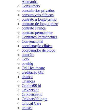
Alemanha
Consultorio
consultorios privados
consumiveis clínicos
contrato a longo termo
contrato de longo prazo
contrato França
contrato permanente
Contratos Permanentes
Convencional
coordenação clínica
coordenador de bloco
coração
Cork
cowhig
Cpl Healthcare
creditação OE
criança
Crianças
Crikbet99 id
Crikbets99
Crikbets99 id
Crikbets99 login
Critical Care
cruises