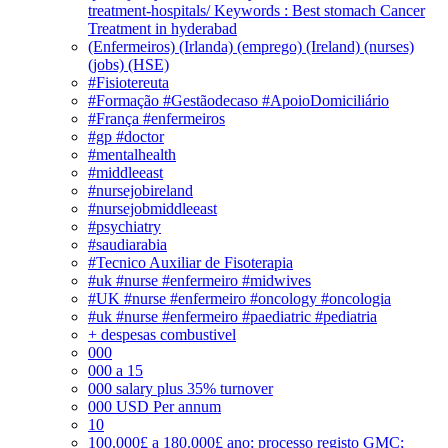
treatment-hospitals/ Keywords : Best stomach Cancer
Treatment in hyderabad
(Enfermeiros) (Irlanda) (emprego) (Ireland) (nurses)
(jobs) (HSE)
#Fisiotereuta
#Formação #Gestãodecaso #ApoioDomiciliário
#França #enfermeiros
#gp #doctor
#mentalhealth
#middleeast
#nursejobireland
#nursejobmiddleeast
#psychiatry
#saudiarabia
#Tecnico Auxiliar de Fisoterapia
#uk #nurse #enfermeiro #midwives
#UK #nurse #enfermeiro #oncology #oncologia
#uk #nurse #enfermeiro #paediatric #pediatria
+ despesas combustivel
000
000 a 15
000 salary plus 35% turnover
000 USD Per annum
10
100.000£ a 180.000£ ano; processo registo GMC;