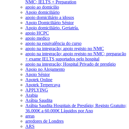
NMC; IELTS + Preparation
apoio ao domicilio
Apoio domiciliário
apoio domiciliário a idosos
Apoio Domiciliário Sénior
Apoio domiciliário. Geriatría.
apoio HCPC
apoio medico
apoio na equivalência do curso
apoio na integração; apoio registo no NMC
apoio na integração; apoio registo no NMC; preparação
+ exame IELTS suportados pelo hospital
apoio na integração; Hospital Privado de prestígio
Apoio no Alojamento
Apoio Sénior
Apotek Online
Apotek Terpercaya
APPLYING
Arabia
Arábia Saudita
Arábia Saudita Hospitais de Prestígio; Registo Gratuito;
36.000€ a 60.000€ Líquidos por Ano
areas
arredores de Londres
ARS