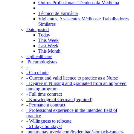
Outros Profissionais Técnicos da Medicina
Técnico de Farmácia
Vigilantes, Assistentes Médicos e Trabalhadores
Similares
Date posted
Today
This Week
Last Week
This Month
‎ cplhealthcare‬
Pneumologistas
-
- Circulante
- Current and valid licence to practice as a Nurse
- Degree in Nursing and graduated from an approved
nursing program
- Full time contract
- Knowledge of German (required)
- Permanent contract
- Professional experience in the intended field of
practice
- Willingness to relocate
. 61 days holidays!
.punarjanayurveda.com/hyderabad/stomach-cancer-