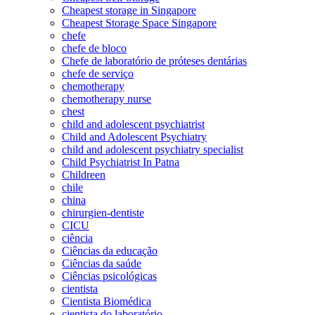
Cheapest storage in Singapore
Cheapest Storage Space Singapore
chefe
chefe de bloco
Chefe de laboratório de próteses dentárias
chefe de serviço
chemotherapy
chemotherapy nurse
chest
child and adolescent psychiatrist
Child and Adolescent Psychiatry
child and adolescent psychiatry specialist
Child Psychiatrist In Patna
Childreen
chile
china
chirurgien-dentiste
CICU
ciência
Ciências da educação
Ciências da saúde
Ciências psicológicas
cientista
Cientista Biomédica
cientista do laboratório