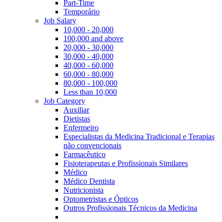
Part-Time
Temporário
Job Salary
10,000 - 20,000
100,000 and above
20,000 - 30,000
30,000 - 40,000
40,000 - 60,000
60,000 - 80,000
80,000 - 100,000
Less than 10,000
Job Category
Auxiliar
Dietistas
Enfermeiro
Especialistas da Medicina Tradicional e Terapias
não convencionais
Farmacêutico
Fisioterapeutas e Profissionais Similares
Médico
Médico Dentista
Nutricionista
Optometristas e Ópticos
Outros Profissionais Técnicos da Medicina