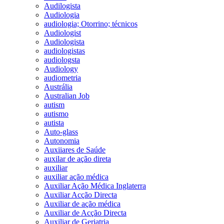
Audilogista
Audiologia
audiologia; Otorrino; técnicos
Audiologist
Audiologista
audiologistas
audiologsta
Audiology
audiometria
Austrália
Australian Job
autism
autismo
autista
Auto-glass
Autonomia
Auxiiares de Saúde
auxilar de ação direta
auxiliar
auxiliar ação médica
Auxiliar Ação Médica Inglaterra
Auxiliar Acção Directa
Auxiliar de ação médica
Auxiliar de Acção Directa
Auxiliar de Geriatria