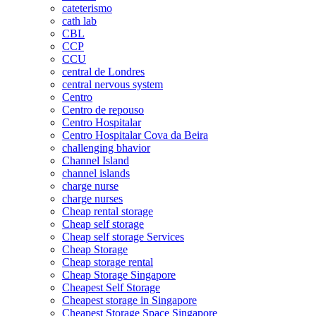
cateterismo
cath lab
CBL
CCP
CCU
central de Londres
central nervous system
Centro
Centro de repouso
Centro Hospitalar
Centro Hospitalar Cova da Beira
challenging bhavior
Channel Island
channel islands
charge nurse
charge nurses
Cheap rental storage
Cheap self storage
Cheap self storage Services
Cheap Storage
Cheap storage rental
Cheap Storage Singapore
Cheapest Self Storage
Cheapest storage in Singapore
Cheapest Storage Space Singapore