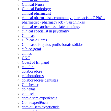
Clinical Nurse
Clinical Pathology
clinical pharmacist
clinical pharmacist - community pharmacist - GPhC -
pharmacist - pharmacy job - vaistininkas
clinical researcher associate oncology
clinical specialist in psychiatry
Clínicas
Clínicas e Lares
Clínicas e Projetos profissionais sólidos
clínico geral
clinics
CNC
Coast of England
coimbra
colaboradore
colaboradores
colaboradores dentistas
Colchester
colheitas
colorretal
com e sem experiência
Com experiência
com ou sem experiencia