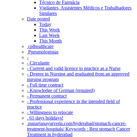
Técnico de Farmácia
Vigilantes, Assistentes Médicos e Trabalhadores
Similares
Date posted
Today
This Week
Last Week
This Month
‎ cplhealthcare‬
Pneumologistas
-
- Circulante
- Current and valid licence to practice as a Nurse
- Degree in Nursing and graduated from an approved
nursing program
- Full time contract
- Knowledge of German (required)
- Permanent contract
- Professional experience in the intended field of
practice
- Willingness to relocate
. 61 days holidays!
.punarjanayurveda.com/hyderabad/stomach-cancer-
treatment-hospitals/ Keywords : Best stomach Cancer
Treatment in hyderabad