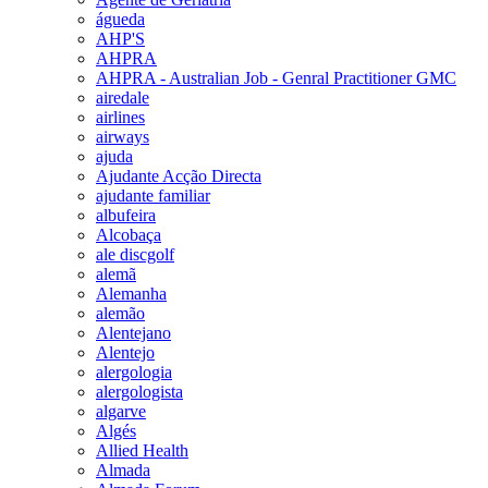
águeda
AHP'S
AHPRA
AHPRA - Australian Job - Genral Practitioner GMC
airedale
airlines
airways
ajuda
Ajudante Acção Directa
ajudante familiar
albufeira
Alcobaça
ale discgolf
alemã
Alemanha
alemão
Alentejano
Alentejo
alergologia
alergologista
algarve
Algés
Allied Health
Almada