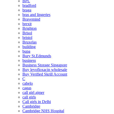
BPL
bradford
braga
bras and lingeries
Bravemind
brexit
Brighton
Brisol
bristol
Bruxelas
building
bupa
Bury St.Edmunds
business
Business Storage Singapore
Buy levofloxacin wholesale
Buy Verified Skrill Account
C
cabelo
cagas
call girl ajmer
call girls
Call girls in Delhi
Cambridge
Cambridge NHS Hospital