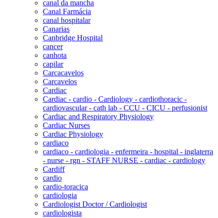
canal da mancha
Canal Farmácia
canal hospitalar
Canarias
Canbridge Hospital
cancer
canhota
capilar
Carcacavelos
Carcavelos
Cardiac
Cardiac - cardio - Cardiology - cardiothoracic -
cardiovascular - cath lab - CCU - CICU - perfusionist
Cardiac and Respiratory Physiology
Cardiac Nurses
Cardiac Physiology
cardiaco
cardiaco - cardiologia - enfermeira - hospital - inglaterra
- nurse - rgn - STAFF NURSE - cardiac - cardiology
Cardiff
cardio
cardio-toracica
cardiologia
Cardiologist Doctor / Cardiologist
cardiologista