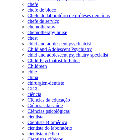
chefe
chefe de bloco
Chefe de laboratório de próteses dentárias
chefe de serviço
chemotherapy
chemotherapy nurse
chest
child and adolescent psychiatrist
Child and Adolescent Psychiatry
child and adolescent psychiatry specialist
Child Psychiatrist In Patna
Childreen
chile
china
chirurgien-dentiste
CICU
ciência
Ciências da educação
Ciências da saúde
Ciências psicológicas
cientista
Cientista Biomédica
cientista do laboratório
cientista médico
Cientistas clínicos