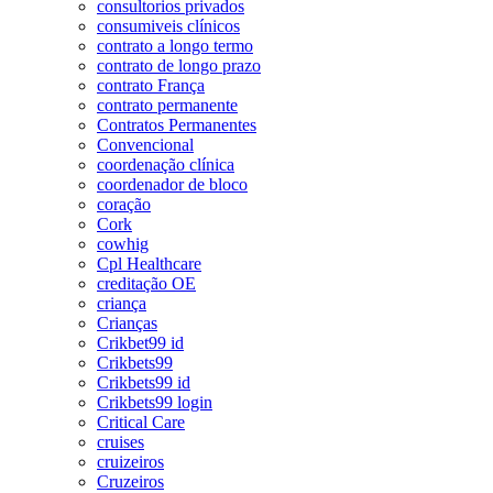
consultorios privados
consumiveis clínicos
contrato a longo termo
contrato de longo prazo
contrato França
contrato permanente
Contratos Permanentes
Convencional
coordenação clínica
coordenador de bloco
coração
Cork
cowhig
Cpl Healthcare
creditação OE
criança
Crianças
Crikbet99 id
Crikbets99
Crikbets99 id
Crikbets99 login
Critical Care
cruises
cruizeiros
Cruzeiros