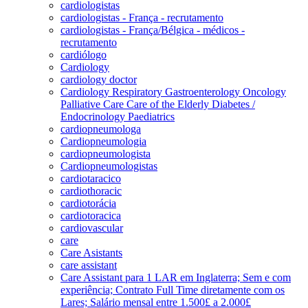
cardiologistas
cardiologistas - França - recrutamento
cardiologistas - França/Bélgica - médicos -
recrutamento
cardiólogo
Cardiology
cardiology doctor
Cardiology Respiratory Gastroenterology Oncology
Palliative Care Care of the Elderly Diabetes /
Endocrinology Paediatrics
cardiopneumologa
Cardiopneumologia
cardiopneumologista
Cardiopneumologistas
cardiotaracico
cardiothoracic
cardiotorácia
cardiotoracica
cardiovascular
care
Care Asistants
care assistant
Care Assistant para 1 LAR em Inglaterra; Sem e com
experiência; Contrato Full Time diretamente com os
Lares; Salário mensal entre 1.500£ a 2.000£