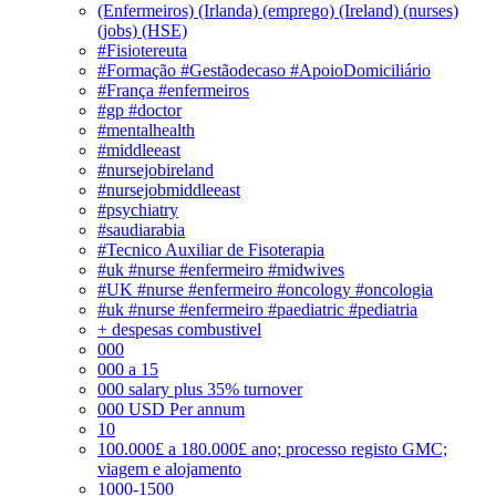
(Enfermeiros) (Irlanda) (emprego) (Ireland) (nurses)
(jobs) (HSE)
#Fisiotereuta
#Formação #Gestãodecaso #ApoioDomiciliário
#França #enfermeiros
#gp #doctor
#mentalhealth
#middleeast
#nursejobireland
#nursejobmiddleeast
#psychiatry
#saudiarabia
#Tecnico Auxiliar de Fisoterapia
#uk #nurse #enfermeiro #midwives
#UK #nurse #enfermeiro #oncology #oncologia
#uk #nurse #enfermeiro #paediatric #pediatria
+ despesas combustivel
000
000 a 15
000 salary plus 35% turnover
000 USD Per annum
10
100.000£ a 180.000£ ano; processo registo GMC;
viagem e alojamento
1000-1500