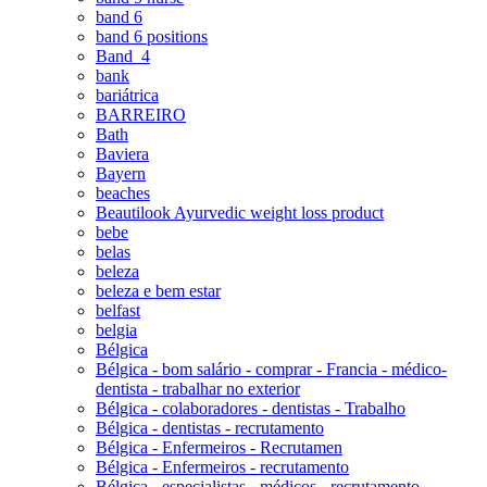
band 6
band 6 positions
Band_4
bank
bariátrica
BARREIRO
Bath
Baviera
Bayern
beaches
Beautilook Ayurvedic weight loss product
bebe
belas
beleza
beleza e bem estar
belfast
belgia
Bélgica
Bélgica - bom salário - comprar - Francia - médico-
dentista - trabalhar no exterior
Bélgica - colaboradores - dentistas - Trabalho
Bélgica - dentistas - recrutamento
Bélgica - Enfermeiros - Recrutamen
Bélgica - Enfermeiros - recrutamento
Bélgica - especialistas - médicos - recrutamento