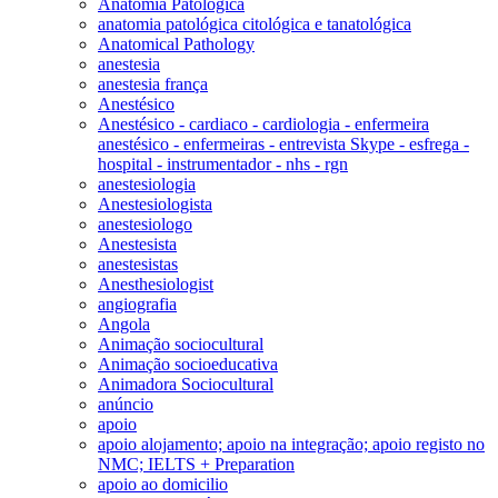
Anatomia Patológica
anatomia patológica citológica e tanatológica
Anatomical Pathology
anestesia
anestesia frança
Anestésico
Anestésico - cardiaco - cardiologia - enfermeira
anestésico - enfermeiras - entrevista Skype - esfrega -
hospital - instrumentador - nhs - rgn
anestesiologia
Anestesiologista
anestesiologo
Anestesista
anestesistas
Anesthesiologist
angiografia
Angola
Animação sociocultural
Animação socioeducativa
Animadora Sociocultural
anúncio
apoio
apoio alojamento; apoio na integração; apoio registo no
NMC; IELTS + Preparation
apoio ao domicilio