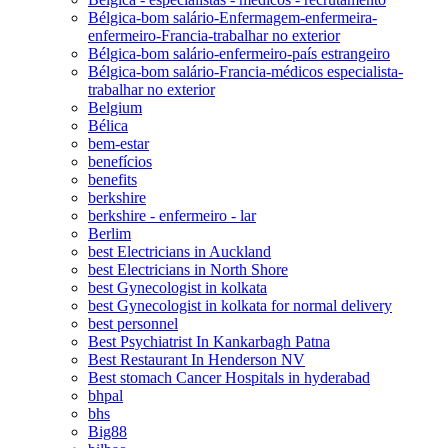
Bélgica-bom salário-Enfermagem-enfermeira-
enfermeiro-Francia-trabalhar no exterior
Bélgica-bom salário-enfermeiro-país estrangeiro
Bélgica-bom salário-Francia-médicos especialista-
trabalhar no exterior
Belgium
Bélica
bem-estar
benefícios
benefits
berkshire
berkshire - enfermeiro - lar
Berlim
best Electricians in Auckland
best Electricians in North Shore
best Gynecologist in kolkata
best Gynecologist in kolkata for normal delivery
best personnel
Best Psychiatrist In Kankarbagh Patna
Best Restaurant In Henderson NV
Best stomach Cancer Hospitals in hyderabad
bhpal
bhs
Big88