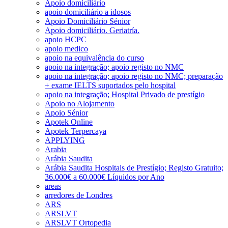
Apoio domiciliário
apoio domiciliário a idosos
Apoio Domiciliário Sénior
Apoio domiciliário. Geriatría.
apoio HCPC
apoio medico
apoio na equivalência do curso
apoio na integração; apoio registo no NMC
apoio na integração; apoio registo no NMC; preparação
+ exame IELTS suportados pelo hospital
apoio na integração; Hospital Privado de prestígio
Apoio no Alojamento
Apoio Sénior
Apotek Online
Apotek Terpercaya
APPLYING
Arabia
Arábia Saudita
Arábia Saudita Hospitais de Prestígio; Registo Gratuito;
36.000€ a 60.000€ Líquidos por Ano
areas
arredores de Londres
ARS
ARSLVT
ARSLVT Ortopedia