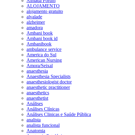
Almada Forum
ALOJAMENTO
alojamento gratuito
alvalade
alzheimer
amadora
Ambani book
Ambani book id
Ambanibook
ambulance service
America do Sul
American Nursing
Amora/Seixal
anaesthesia
Anaesthesia Specialists
anaesthesiologist doctor
anaesthetic practitioner
anaesthetics
anaesthetist
Análises
Análises Clínicas
Análises Clinicas e Saúde Pública
analista
analista funcional
Anatomia