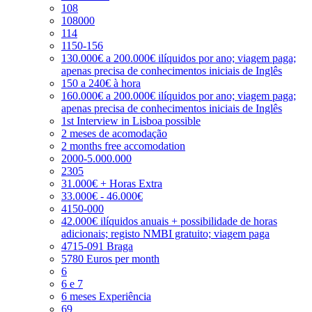
108
108000
114
1150-156
130.000€ a 200.000€ ilíquidos por ano; viagem paga;
apenas precisa de conhecimentos iniciais de Inglês
150 a 240€ à hora
160.000€ a 200.000€ ilíquidos por ano; viagem paga;
apenas precisa de conhecimentos iniciais de Inglês
1st Interview in Lisboa possible
2 meses de acomodação
2 months free accomodation
2000-5.000.000
2305
31.000€ + Horas Extra
33.000€ - 46.000€
4150-000
42.000€ ilíquidos anuais + possibilidade de horas
adicionais; registo NMBI gratuito; viagem paga
4715-091 Braga
5780 Euros per month
6
6 e 7
6 meses Experiência
69