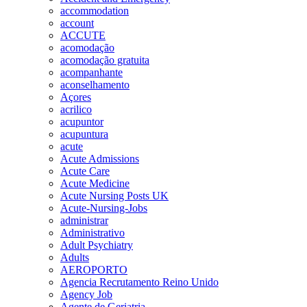
accommodation
account
ACCUTE
acomodação
acomodação gratuita
acompanhante
aconselhamento
Açores
acrilico
acupuntor
acupuntura
acute
Acute Admissions
Acute Care
Acute Medicine
Acute Nursing Posts UK
Acute-Nursing-Jobs
administrar
Administrativo
Adult Psychiatry
Adults
AEROPORTO
Agencia Recrutamento Reino Unido
Agency Job
Agente de Geriatria