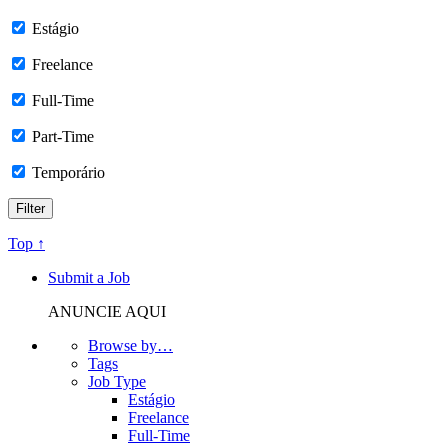
Estágio
Freelance
Full-Time
Part-Time
Temporário
Top ↑
Submit a Job
ANUNCIE AQUI
Browse by…
Tags
Job Type
Estágio
Freelance
Full-Time