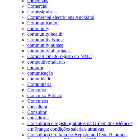
comerciais
Comercial
Comissionistas
Commercial electricians Auckland
Communication
community
community health
Community Nurse
community nurses
community pharmacist
Comparticipado registo no NMC
competitive salaries
comprar
comunicação
comunidade
Comunitária
Concurso
Concurso Público
Concursos
consultant
Consultor
consultoria
Consultoria e registo gratuitos na Ordem dos Médicos
em França; condições salariais atrativas
Consultoria Gratuita no Registo no Dental Council;