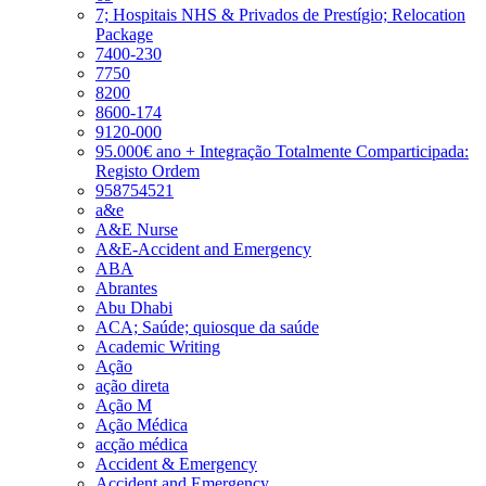
7; Hospitais NHS & Privados de Prestígio; Relocation
Package
7400-230
7750
8200
8600-174
9120-000
95.000€ ano + Integração Totalmente Comparticipada:
Registo Ordem
958754521
a&e
A&E Nurse
A&E-Accident and Emergency
ABA
Abrantes
Abu Dhabi
ACA; Saúde; quiosque da saúde
Academic Writing
Ação
ação direta
Ação M
Ação Médica
acção médica
Accident & Emergency
Accident and Emergency