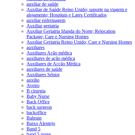
auxiliar de saúde
Auxiliar de Saúde Reino Unido; suporte na viagem e
alojamento; Hospitais e Lares Certificados
auxiliar enfermagem
Auxiliar geriatria
Auxiliar Geriatria Irlanda do Norte; Relocation
Package; Care e Nursing Homes
Auxiliar Geriatria Reino Unido; Care e Nursing Homes
auxiliares
Auxiliares Ação médica
auxiliares de ação médica
Auxiliares de Acção Médica
auxiliares de saúde
Auxiliares Sénior
auxilio
Aveiro
B cirurgia
Baby Nurse
Back Office
back surgeon
backoffice
Bahrain
Baixo Alentejo
Band 5
band 5 nurse