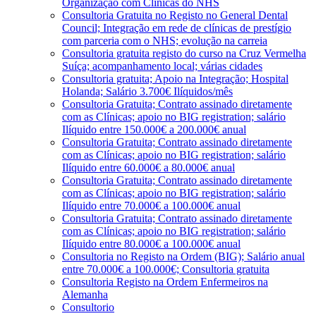
Organização com Clínicas do NHS
Consultoria Gratuita no Registo no General Dental
Council; Integração em rede de clínicas de prestígio
com parceria com o NHS; evolução na carreia
Consultoria gratuita registo do curso na Cruz Vermelha
Suíça; acompanhamento local; várias cidades
Consultoria gratuita; Apoio na Integração; Hospital
Holanda; Salário 3.700€ Ilíquidos/mês
Consultoria Gratuita; Contrato assinado diretamente
com as Clínicas; apoio no BIG registration; salário
Ilíquido entre 150.000€ a 200.000€ anual
Consultoria Gratuita; Contrato assinado diretamente
com as Clínicas; apoio no BIG registration; salário
Ilíquido entre 60.000€ a 80.000€ anual
Consultoria Gratuita; Contrato assinado diretamente
com as Clínicas; apoio no BIG registration; salário
Ilíquido entre 70.000€ a 100.000€ anual
Consultoria Gratuita; Contrato assinado diretamente
com as Clínicas; apoio no BIG registration; salário
Ilíquido entre 80.000€ a 100.000€ anual
Consultoria no Registo na Ordem (BIG); Salário anual
entre 70.000€ a 100.000€; Consultoria gratuita
Consultoria Registo na Ordem Enfermeiros na
Alemanha
Consultorio