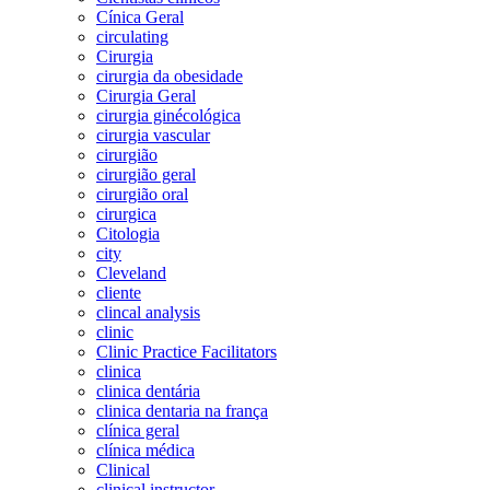
Cínica Geral
circulating
Cirurgia
cirurgia da obesidade
Cirurgia Geral
cirurgia ginécológica
cirurgia vascular
cirurgião
cirurgião geral
cirurgião oral
cirurgica
Citologia
city
Cleveland
cliente
clincal analysis
clinic
Clinic Practice Facilitators
clinica
clinica dentária
clinica dentaria na frança
clínica geral
clínica médica
Clinical
clinical instructor