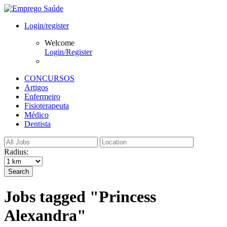
Login/register
Welcome
Login/Register
CONCURSOS
Artigos
Enfermeiro
Fisioterapeuta
Médico
Dentista
Radius:
Search
Jobs tagged "Princess
Alexandra"