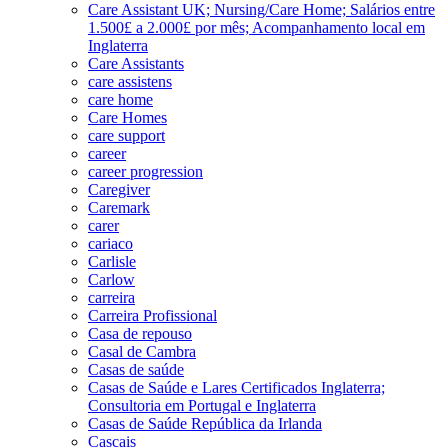
Care Assistant UK; Nursing/Care Home; Salários entre
1.500£ a 2.000£ por mês; Acompanhamento local em
Inglaterra
Care Assistants
care assistens
care home
Care Homes
care support
career
career progression
Caregiver
Caremark
carer
cariaco
Carlisle
Carlow
carreira
Carreira Profissional
Casa de repouso
Casal de Cambra
Casas de saúde
Casas de Saúde e Lares Certificados Inglaterra;
Consultoria em Portugal e Inglaterra
Casas de Saúde República da Irlanda
Cascais