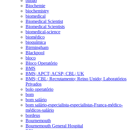
bilbao
Biochemie
biochemistry
biomedical
Biomedical Scientist
Biomedical Scientists
biomedical-science
biomédico
bioquímica
Birmingham
Blackpool
bloco
Bloco Operatório
BMS
BMS; APCT; ACSP; CBL; UK
BMS; CBL; Recrutamento; Reino Unido; Laboratórios
Privados
bolo operatório
bom
bom salário
bom salário-especialista-especialistas-França-médico-
médicos-salário
bordeus
Bournemouth
Bournemouth General Hospital