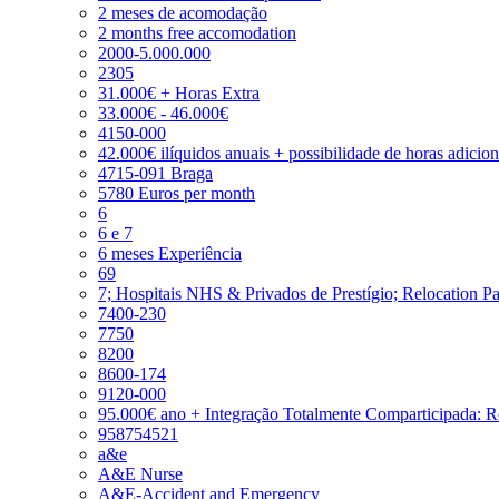
2 meses de acomodação
2 months free accomodation
2000-5.000.000
2305
31.000€ + Horas Extra
33.000€ - 46.000€
4150-000
42.000€ ilíquidos anuais + possibilidade de horas adicio
4715-091 Braga
5780 Euros per month
6
6 e 7
6 meses Experiência
69
7; Hospitais NHS & Privados de Prestígio; Relocation P
7400-230
7750
8200
8600-174
9120-000
95.000€ ano + Integração Totalmente Comparticipada: 
958754521
a&e
A&E Nurse
A&E-Accident and Emergency