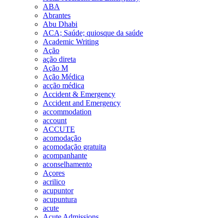
ABA
Abrantes
Abu Dhabi
ACA; Saúde; quiosque da saúde
Academic Writing
Ação
ação direta
Ação M
Ação Médica
acção médica
Accident & Emergency
Accident and Emergency
accommodation
account
ACCUTE
acomodação
acomodação gratuita
acompanhante
aconselhamento
Açores
acrilico
acupuntor
acupuntura
acute
Acute Admissions