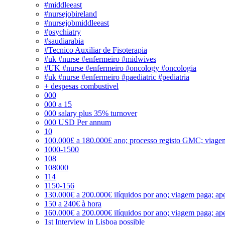
#middleeast
#nursejobireland
#nursejobmiddleeast
#psychiatry
#saudiarabia
#Tecnico Auxiliar de Fisoterapia
#uk #nurse #enfermeiro #midwives
#UK #nurse #enfermeiro #oncology #oncologia
#uk #nurse #enfermeiro #paediatric #pediatria
+ despesas combustivel
000
000 a 15
000 salary plus 35% turnover
000 USD Per annum
10
100.000£ a 180.000£ ano; processo registo GMC; viage
1000-1500
108
108000
114
1150-156
130.000€ a 200.000€ ilíquidos por ano; viagem paga; ape
150 a 240€ à hora
160.000€ a 200.000€ ilíquidos por ano; viagem paga; ape
1st Interview in Lisboa possible