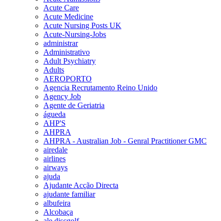
Acute Care
Acute Medicine
Acute Nursing Posts UK
Acute-Nursing-Jobs
administrar
Administrativo
Adult Psychiatry
Adults
AEROPORTO
Agencia Recrutamento Reino Unido
Agency Job
Agente de Geriatria
águeda
AHP'S
AHPRA
AHPRA - Australian Job - Genral Practitioner GMC
airedale
airlines
airways
ajuda
Ajudante Acção Directa
ajudante familiar
albufeira
Alcobaça
ale discgolf