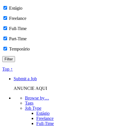
Estágio
Freelance
Full-Time
Part-Time
Temporário
Top ↑
Submit a Job
ANUNCIE AQUI
Browse by…
Tags
Job Type
Estágio
Freelance
Full-Time