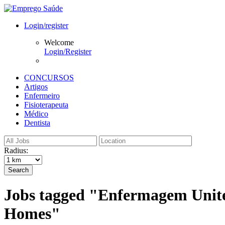
Login/register
Welcome
Login/Register
CONCURSOS
Artigos
Enfermeiro
Fisioterapeuta
Médico
Dentista
Radius:
Search
Jobs tagged "Enfermagem Unite
Homes"