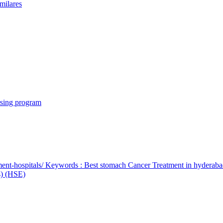
milares
rsing program
ent-hospitals/ Keywords : Best stomach Cancer Treatment in hyderab
bs) (HSE)