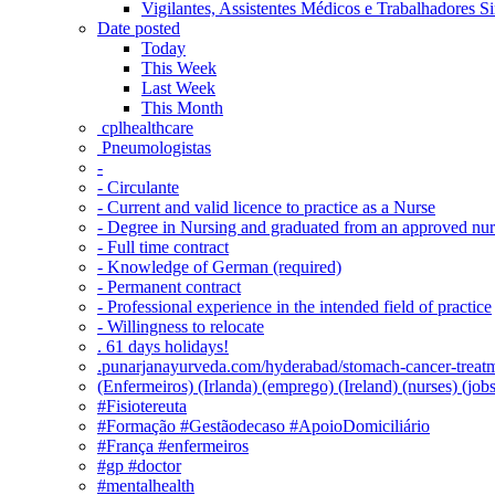
Vigilantes, Assistentes Médicos e Trabalhadores Si
Date posted
Today
This Week
Last Week
This Month
‎ cplhealthcare‬
Pneumologistas
-
- Circulante
- Current and valid licence to practice as a Nurse
- Degree in Nursing and graduated from an approved nu
- Full time contract
- Knowledge of German (required)
- Permanent contract
- Professional experience in the intended field of practice
- Willingness to relocate
. 61 days holidays!
.punarjanayurveda.com/hyderabad/stomach-cancer-treatm
(Enfermeiros) (Irlanda) (emprego) (Ireland) (nurses) (jo
#Fisiotereuta
#Formação #Gestãodecaso #ApoioDomiciliário
#França #enfermeiros
#gp #doctor
#mentalhealth