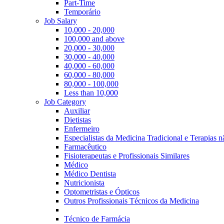
Part-Time
Temporário
Job Salary
10,000 - 20,000
100,000 and above
20,000 - 30,000
30,000 - 40,000
40,000 - 60,000
60,000 - 80,000
80,000 - 100,000
Less than 10,000
Job Category
Auxiliar
Dietistas
Enfermeiro
Especialistas da Medicina Tradicional e Terapias 
Farmacêutico
Fisioterapeutas e Profissionais Similares
Médico
Médico Dentista
Nutricionista
Optometristas e Ópticos
Outros Profissionais Técnicos da Medicina
Técnico de Farmácia